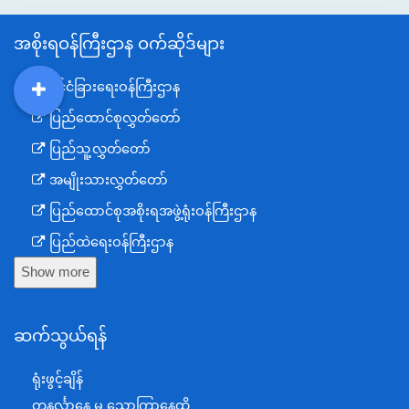
အစိုးရဝန်ကြီးဌာန ဝက်ဆိုဒ်များ
နိုင်ငံခြားရေးဝန်ကြီးဌာန
DDM
MOS
DSW
DOR
ပြည်ထောင်စုလွှတ်တော်
ပြည်သူ့လွှတ်တော်
အမျိုးသားလွှတ်တော်
ပြည်ထောင်စုအစိုးရအဖွဲ့ရုံးဝန်ကြီးဌာန
ပြည်ထဲရေးဝန်ကြီးဌာန
Show more
ကာကွယ်ရေးဝန်ကြီးဌာန
နယ်စပ်ရေးရာဝန်ကြီးဌာန
ဆက်သွယ်ရန်
စီမံကိန်း၊ဘဏ္ဍာရေးနှင့်စက်မှုဝန်ကြီးဌာန
ရင်းနှီးမြှုပ်နှံမှုနှင့် နိုင်ငံခြားစီးပွားဆက်သွယ်ရေးဝန်ကြီးဌာန
ရုံးဖွင့်ချိန်
အပြည်ပြည်ဆိုင်ရာပူးပေါင်းဆောင်ရွက်ရေးဝန်ကြီးဌာန
တနင်္လာနေ့ မှ သောကြာနေ့ထိ