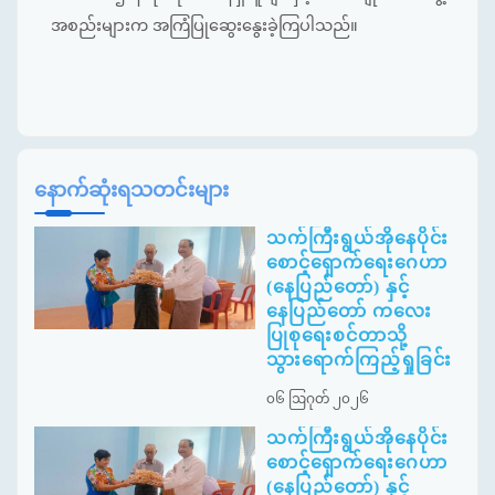
အစည်းများက အကြံပြုဆွေးနွေးခဲ့ကြပါသည်။
နောက်ဆုံးရသတင်းများ
သက်ကြီးရွယ်အိုနေပိုင်း
စောင့်ရှောက်ရေးဂေဟာ
(နေပြည်တော်) နှင့်
နေပြည်တော် ကလေး
ပြုစုရေးစင်တာသို့
သွားရောက်ကြည့်ရှုခြင်း
၀၆ ဩဂုတ် ၂၀၂၆
သက်ကြီးရွယ်အိုနေပိုင်း
စောင့်ရှောက်ရေးဂေဟာ
(နေပြည်တော်) နှင့်