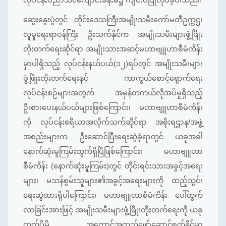
ဆွေးနွေးပွဲတွင် တိုင်းဒေသကြီးအမျိုးသမီးကော်မတီဥက္ကဋ္ဌ၊
လူမှုရေးရာဝန်ကြီး ဦးသက်နိုင်က အမျိုးသမီးများဖွံ့ဖြိုး
တိုးတက်ရေးဆိုင်ရာ အမျိုးသားအဆင့်မဟာဗျူဟာစီမံကိန်း
မှာပါရှိသည့် လုပ်ငန်းနယ်ပယ်(၁၂)ရပ်တွင် အမျိုးသမီးများ
ဖွံ့ဖြိုးတိုးတက်ရေးနှင့် ကာကွယ်စောင့်ရှောက်ရေး
လုပ်ငန်းစဉ်များအတွက် အမှန်တကယ်လိုအပ်မှုရှိသည့်
ဦးစားပေးနယ်ပယ်များဖြစ်ကြောင်း၊ မဟာဗျူဟာစီမံကိန်း
ကို လုပ်ငန်းဧရိယာအလိုက်သက်ဆိုင်ရာ အစိုးရဌာန/အဖွဲ့
အစည်းများက ဦးဆောင်ပြီးရေးဆွဲခဲ့ရာတွင် ယခုအခါ
နောက်ဆုံးမူကြမ်းထွက်ရှိပြီဖြစ်ကြောင်း၊ မဟာဗျူဟာ
စီမံကိန်း (နောက်ဆုံးမူကြမ်း)တွင် တိုင်းရင်းသားအခွင့်အရေး
များ၊ မသန်စွမ်းသူများ၏အခွင့်အရေးများကို ထည့်သွင်း
ရေးဆွဲထားရှိပါကြောင်း၊ မဟာဗျူဟာစီမံကိန်း ပေါ်ထွက်
လာခြင်းအားဖြင့် အမျိုးသမီးများဖွံ့ဖြိုးတိုးတက်ရေးကို ယခု
ထက်ပိုမို အကောင်အထည်ဖော်ဆောင်ရွက်နိုင်မှာ