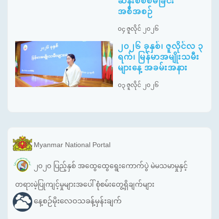
ဆန်းစစ်စီမံခြင်း
အစီအစဉ်
၀၄ ဇူလိုင် ၂၀၂၆
၂၀၂၆ ခုနှစ်၊ ဇူလိုင်လ ၃
ရက်၊ မြန်မာအမျိုးသမီး
များနေ့ အခမ်းအနား
၀၃ ဇူလိုင် ၂၀၂၆
Myanmar National Portal
၂၀၂၀ ပြည့်နှစ် အထွေထွေရွေးကောက်ပွဲ မဲမသမာမှုနှင့်
တရားမဲ့ပြုကျင့်မှုများအပေါ် စုံစမ်းတွေ့ရှိချက်များ
နေ့စဉ်မိုးလေဝသခန့်မှန်းချက်