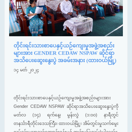
တိုင်းရင်းသားစာပေနှင့်ယဉ်ကျေးမှုအဖွဲ့အစည်း
များအား GENDER CEDAW NSPAW ဆိုင်ရာ
အသိပေးဆွေးနွေးပွဲ အခမ်းအနား (ထားဝယ်မြို့)
၁၄ မတ် ၂၀၂၄
တိုင်းရင်းသားစာပေနှင့်ယဉ်ကျေးမှုအဖွဲ့အစည်းများအား
Gender CEDAW NSPAW ဆိုင်ရာအသိပေးဆွေးနွေးပွဲကို
မတ်လ (၁၄) ရက်နေ့၊ မွန်းလွဲ (၁:၀၀) နာရီတွင်
တနင်္သာရီတိုင်းဒေသကြီး၊ ထားဝယ်မြို့၊ အိမ်တွင်းမှုသက်မွေး
လုပ်ငန်းပညာသင်ကျောင်းခန်းမ၌ ကျင်းပပြုလုပ်ခဲ့ပါသည်။