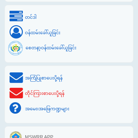
တင်ဒါ
ဝန်ထမ်းခေါ်ယူခြင်း
စေတနာ့ဝန်ထမ်းခေါ်ယူခြင်း
အကြံပြုစာပေးပို့ရန်
တိုင်ကြားစာပေးပို့ရန်
အမေး၊အဖြေကဏ္ဍများ
MSWRR APP