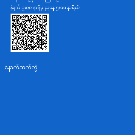
ပြန်ကြားရေးဝန်ကြီးဌာန
နံနက် ၉းဝ၀ နာရီမှ ညနေ ၅းဝ၀ နာရီထိ
သာသနာရေးနှင့် ယဉ်ကျေးမှုဝန်ကြီးဌာန
စိုက်ပျိုးရေး၊မွေးမြူရေးနှင့်ဆည်မြောင်းဝန်ကြီးဌာန
ပို့ဆောင်ရေးနှင့်ဆက်သွယ်ရေးဝန်ကြီးဌာန
သယံဇာတနှင့်ပတ်ဝန်းကျင်ထိန်းသိမ်းရေးဝန်ကြီးဌာန
လျှပ်စစ်နှင့်စွမ်းအင်ဝန်ကြီးဌာန
နောက်ဆက်တွဲ
အလုပ်သမား၊လူဝင်မှုကြီးကြပ်ရေးနှင့်ပြည်သူ့အင်အား
ဝန်ကြီးဌာန
စီးပွားရေးနှင့်ကူးသန်းရောင်းဝယ်ရေးဝန်ကြီးဌာန
ပညာရေးဝန်ကြီးဌာန
ကျန်းမာရေးနှင့်အားကစားဝန်ကြီးဌာန
ဆောက်လုပ်ရေးဝန်ကြီးဌာန
လူမူဝန်ထမ်း၊ကယ်ဆယ်ရေးနှင့်ပြန်လည်နေရာချထားရေး