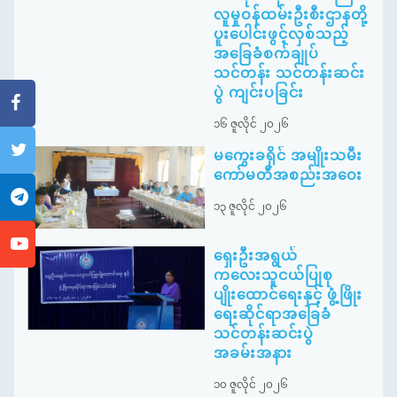
လူမှုဝန်ထမ်းဦးစီးဌာနတို့
ပူးပေါင်းဖွင့်လှစ်သည့်
အခြေခံစက်ချုပ်
သင်တန်း သင်တန်းဆင်း
ပွဲ ကျင်းပခြင်း
၁၆ ဇူလိုင် ၂၀၂၆
မကွေးခရိုင် အမျိုးသမီး
ကော်မတီအစည်းအဝေး
၁၃ ဇူလိုင် ၂၀၂၆
ရှေးဦးအရွယ်
ကလေးသူငယ်ပြုစု
ပျိုးထောင်ရေးနှင့် ဖွံ့ဖြိုး
ရေးဆိုင်ရာအခြေခံ
သင်တန်းဆင်းပွဲ
အခမ်းအနား
၁၀ ဇူလိုင် ၂၀၂၆