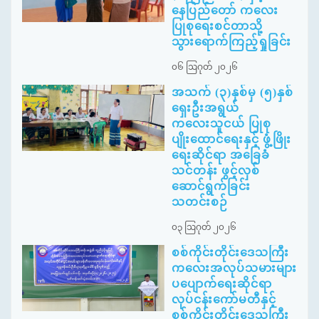
နေပြည်တော် ကလေး
ပြုစုရေးစင်တာသို့
သွားရောက်ကြည့်ရှုခြင်း
၀၆ ဩဂုတ် ၂၀၂၆
အသက် (၃)နှစ်မှ (၅)နှစ်
ရှေးဦးအရွယ်
ကလေးသူငယ် ပြုစု
ပျိုးထောင်ရေးနှင့် ဖွံ့ဖြိုး
ရေးဆိုင်ရာ အခြေခံ
သင်တန်း ဖွင့်လှစ်
ဆောင်ရွက်ခြင်း
သတင်းစဉ်
၀၃ ဩဂုတ် ၂၀၂၆
စစ်ကိုင်းတိုင်းဒေသကြီး
ကလေးအလုပ်သမားများ
ပပျောက်ရေးဆိုင်ရာ
လုပ်ငန်းကော်မတီနှင့်
စစ်ကိုင်းတိုင်းဒေသကြီး