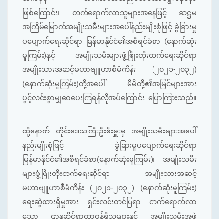
ဖြစ်ကြောင်း၊ တက်ရောက်လာသူများအနေဖြင့် ဆဋ္ဌမ
အကြိမ်မြောက်အမျိုးသမီးများအပေါ်နည်းမျိုးစုံဖြင့် ခွဲခြားမှု
ပပျောက်ရေးဆိုင်ရာ မြန်မာနိုင်ငံ၏အစီရင်ခံစာ (နောက်ဆုံး
မူကြမ်း)နှင့် အမျိုးသမီးများဖွံ့ဖြိုးတိုးတက်ရေးဆိုင်ရာ
အမျိုးသားအဆင့်မဟာဗျူဟာစီမံကိန်း (၂၀၂၁-၂၀၃၂)
(နောက်ဆုံးမူကြမ်း)တို့အပေါ် မိမိတို့၏အမြင်များအား
ပွင့်လင်းစွာမျှဝေပေးကြရန်လိုအပ်ကြောင်း ပြောကြားသည်။
ထို့နောက် တိုင်းဒေသကြီးဦးစီးမှူးမှ အမျိုးသမီးများအပေါ်
နည်းမျိုးစုံဖြင့် ခွဲခြားမှုပပျောက်ရေးဆိုင်ရာ
မြန်မာနိုင်ငံ၏အစီရင်ခံစာ(နောက်ဆုံးမူကြမ်း)၊ အမျိုးသမီး
များဖွံ့ဖြိုးတိုးတက်ရေးဆိုင်ရာ အမျိုးသားအဆင့်
မဟာဗျူဟာစီမံကိန်း (၂၀၂၁-၂၀၃၂) (နောက်ဆုံးမူကြမ်း)
ရေးဆွဲထားရှိမှုအား ရှင်းလင်းတင်ပြရာ တက်ရောက်လာ
သော ဌာနဆိုင်ရာတာဝန်ရှိသူများနှင့် အမျိုးသမီးအဖွဲ့