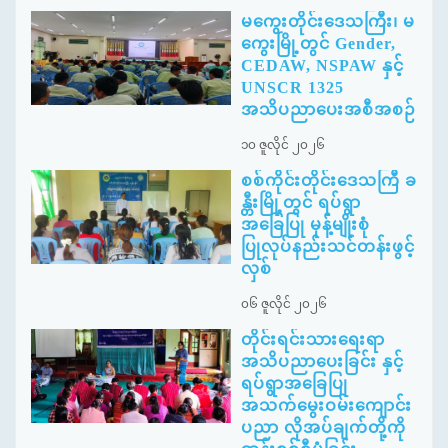
မကွေးတိုင်းဒေသကြီး၊ မ
ကွေးမြို့တွင် Gender,
CEDAW, NSPAW နှင့်
UNSCR 1325
အသိပညာပေးအစီအစဉ်
၁၀ ဇူလိုင် ၂၀၂၆
စစ်ကိုင်းတိုင်းဒေသကြီ ခ
န္တီးမြို့တွင် ရပ်ရွာ
အခြေပြု မုန့်မျိုးစုံ
ပြုလုပ်နည်းသင်တန်းဖွင့်
လှစ်
၀၆ ဇူလိုင် ၂၀၂၆
တိုင်းရင်းသားရေးရာ
အသိပညာပေးခြင်း နှင့်
ရပ်ရွာအခြေပြု
အသက်မွေးဝမ်းကျောင်း
ပညာ လိုအပ်ချက်တို့ကို