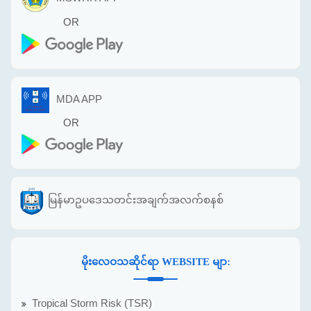
OR
MDA APP
OR
မြန်မာဥပဒေသတင်းအချက်အလက်စနစ်
မိုးလေဝသဆိုင်ရာ WEBSITE မျာ:
Tropical Storm Risk (TSR)