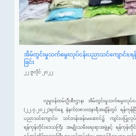
အိမ်တွင်းမှုသက်မွေးလုပ်ငန်းပညာသင်ကျောင်း(
ခြင်း
၂၂ ဇူလိုင် ၂၀၂၂
လူမှုဝန်ထမ်းဦးစီးဌာန၊ အိမ်တွင်းမှုသက်မွေးလုပ်
(၂၂.၇.၂၀၂၂)ရက်နေ့ နံနက်(၀၈:၀၀)နာရီအချိန်တွင် ရန်ကုန်မြ
ပညာသင်ကျောင်း၊ သင်တန်းခန်းမဆောင်၌ ကျင်းပပြုလုပ်ခဲ့ရ
ရန်ကုန်တိုင်းဒေသကြီး အမျိုးသမီးရေးရာအဖွဲ့နှင့် ရန်ကုန်တို