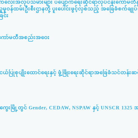
း ကလေးအလုပ်သမားများ ပပျောက်ရေးဆိုင်ရာလုပ်ငန်းကော်မတီနှင
ူမှုဝန်ထမ်းဦးစီးဌာနတို့ ပူးပေါင်းဖွင့်လှစ်သည့် အခြေခံစက်ချု
ြင်း
မီးကော်မတီအစည်းအဝေး
ြုစုပျိုးထောင်ရေးနှင့် ဖွံ့ဖြိုးရေးဆိုင်ရာအခြေခံသင်တန်းဆင်
မကွေးမြို့တွင် Gender, CEDAW, NSPAW နှင့် UNSCR 132