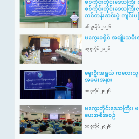
စစ်ကိုင်းတိုင်းဒေသကြီ
စစ်ကိုင်းတိုင်းဒေသကြီးလ
သင်တန်းဆင်းပွဲ ကျင်းပခ
၁၆ ဇူလိုင် ၂၀၂၆
မကွေးခရိုင် အမျိုးသ
၁၃ ဇူလိုင် ၂၀၂၆
ရှေးဦးအရွယ် ကလေးသူငယ်ပ
အခမ်းအနား
၁၀ ဇူလိုင် ၂၀၂၆
မကွေးတိုင်းဒေသကြီး၊ 
ပေးအစီအစဉ်
၁၀ ဇူလိုင် ၂၀၂၆