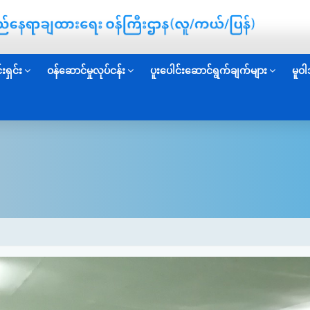
းရှင်း
ဝန်ဆောင်မှုလုပ်ငန်း
ပူးပေါင်းဆောင်ရွက်ချက်များ
မူဝါ