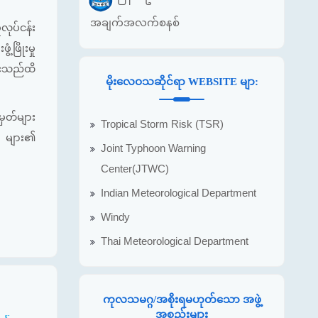
အချက်အလက်စနစ်
လုပ်ငန်း
ဖြိုးမှု
င်သည်ထိ
မိုးလေဝသဆိုင်ရာ WEBSITE မျာ:
ှတ်များ
Tropical Storm Risk (TSR)
သူ များ၏
Joint Typhoon Warning
Center(JTWC)
Indian Meteorological Department
Windy
Thai Meteorological Department
ကုလသမဂ္ဂ/အစိုးရမဟုတ်သော အဖွဲ့
အစည်းများ