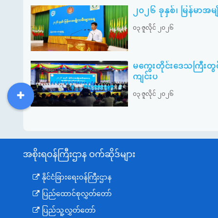
၂၀၂၆ ခုနှစ်၊ မြန်မာအမ
၀၃ ဇူလိုင် ၂၀၂၆
မကွေးတိုင်းဒေသကြီးတွင
ကျင်းပ
၀၃ ဇူလိုင် ၂၀၂၆
DDM
MOS
DSW
DOR
အစိုးရဝန်ကြီးဌာန ဝက်ဆိုဒ်များ
နိုင်ငံခြားရေးဝန်ကြီးဌာန
ပြည်ထောင်စုလွှတ်တော်
ပြည်သူ့လွှတ်တော်