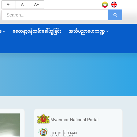
A-
A
A+
ဒ
စေတနာ့ဝန်ထမ်းခေါ်ယူခြင်း
အသိပညာပေးကဏ္ဍ
Myanmar National Portal
၂၀၂၀ ပြည့်နှစ်