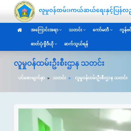
အကြောင်းအရာ
သတင်း
ကော်မတီ
ကွန်ဗင်
ဓာတ်ပုံ/ဗွီဒီယို
ဆက်သွယ်ရန်
လူမှုဝန်ထမ်းဦးစီးဌာန သတင်း
ပင်မစာမျက်နှာ
သတင်း
လူမှုဝန်ထမ်းဦးစီးဌာန သတင်း