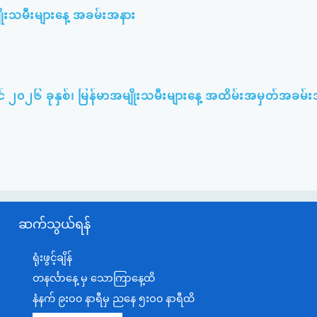
ျိုးသမီးများနေ့ အခမ်းအနား
် ၂၀၂၆ ခုနှစ်၊ မြန်မာအမျိုးသမီးများနေ့ အထိမ်းအမှတ်အခမ်
ဆက်သွယ်ရန်
ရုံးဖွင့်ချိန်
တနင်္လာနေ့ မှ သောကြာနေ့ထိ
နံနက် ၉းဝ၀ နာရီမှ ညနေ ၅းဝ၀ နာရီထိ