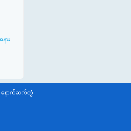
းအနား
နောက်ဆက်တွဲ