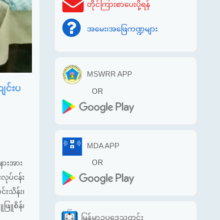
တိုင်ကြားစာပေးပို့ရန်
အမေး၊အဖြေကဏ္ဍများ
MSWRR APP
ျင်းပ
OR
MDA APP
OR
အနားအား
လုပ်ငန်း
းသိန်း၊
ဖြူစိန်၊
မြန်မာဥပဒေသတင်း