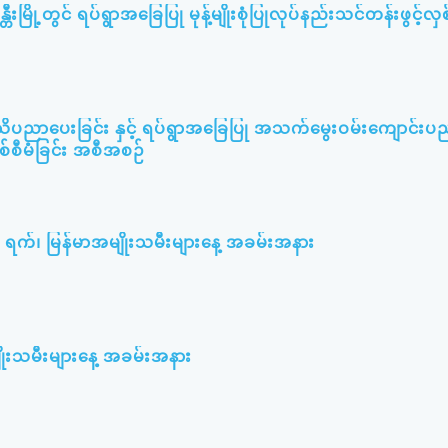
တီးမြို့တွင် ရပ်ရွာအခြေပြု မုန့်မျိုးစုံပြုလုပ်နည်းသင်တန်းဖွင့်လှစ
သိပညာပေးခြင်း နှင့် ရပ်ရွာအခြေပြု အသက်မွေးဝမ်းကျောင်းပ
စစ်စီမံခြင်း အစီအစဉ်
၃ ရက်၊ မြန်မာအမျိုးသမီးများနေ့ အခမ်းအနား
ျိုးသမီးများနေ့ အခမ်းအနား