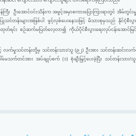
၊ သင်တန်းဆင်း ကျောင်းသား၊ ကျောင်းသူများ တက်ရောက်ခဲ့ကြပါသည်။
န်ကြီး ဦးအောင်ဝင်းသိန်းက အဖွင့်အမှာစကားပြောကြားရာတွင် အိမ်တွင်းမှု
များအဖြစ်ပါ ဖွင့်လှစ်ပေးနေသဖြင့် မိသားစုမှသည် နိုင်ငံ့စီးပွားဖွံ့
ထုတ်ရင်း စဉ်ဆက်မပြတ်လေ့လာ၍ ကိုယ်ပိုင်စီးပွားရေးလုပ်ငန်းအောင်မြ
 လက်မှုသင်တန်းတို့မှ သင်တန်းသား/သူ (၉၂) ဦးအား သင်တန်းဆင်းလက်မ
်မေသက်တင်အား အပ်ချုပ်စက် (၁) စုံချီးမြှင့်ပေးခဲ့ပြီး သင်တန်းသား/