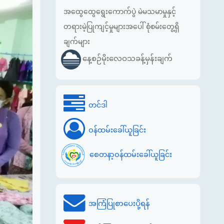
အထွေထွေရွေးကောက်ပွဲ မဲမသမာမှုနှင့်
တရားမဲ့ပြုကျင့်မှုများအပေါ် စုံစမ်းတွေ့ရှိ
ချက်များ
နေ့စဉ်မိုးလေဝသခန့်မှန်းချက်
တင်ဒါ
ဝန်ထမ်းခေါ်ယူခြင်း
စေတနာ့ဝန်ထမ်းခေါ်ယူခြင်း
အကြံပြုစာပေးပို့ရန်