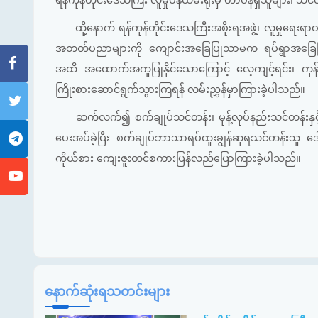
ရန်ကုန်တိုင်းဒေသကြီး လူမှုဝန်ထမ်းရုံးမှ တာဝန်ရှိသူများ
ထို့နောက် ရန်ကုန်တိုင်းဒေသကြီးအစိုးရအဖွဲ့၊ လူမှုရေးရာဝ
အတတ်ပညာများကို ကျောင်းအခြေပြုသာမက ရပ်ရွာအခြေပြုသင်တန်း
အထိ အထောက်အကူပြုနိုင်သောကြောင့် လေ့ကျင့်ရင်း၊ ကုန်
ကြိုးစားဆောင်ရွက်သွားကြရန် လမ်းညွှန်မှာကြားခဲ့ပါသည်။
ဆက်လက်၍ စက်ချုပ်သင်တန်း၊ မုန့်လုပ်နည်းသင်တန်းနှင့်
ပေးအပ်ခဲ့ပြီး စက်ချုပ်ဘာသာရပ်ထူးချွန်ဆုရသင်တန်းသူ ဒေါ
ကိုယ်စား ကျေးဇူးတင်စကားပြန်လည်ပြောကြားခဲ့ပါသည်။
နောက်ဆုံးရသတင်းများ