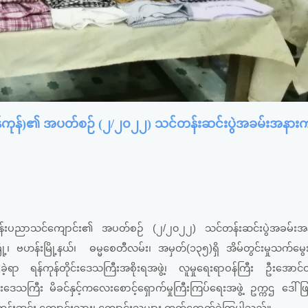
ရန်ကုန်)၏ အပတ်စဉ် (၂/၂၀၂၂) သင်တန်းဆင်းပွဲအခမ်းအနားက
ငန်းပညာသင်ကျောင်း၏ အပတ်စဉ် (၂/၂၀၂၂) သင်တန်းဆင်းပွဲအခမ်း
ို့၊ ဗဟန်းမြို့နယ်၊ ဓမ္မစေတီလမ်း၊ အမှတ်(၁၃၅)ရှိ အိမ်တွင်းမှုသက်မွေး
ာ ရန်ကုန်တိုင်းဒေသကြီးအစိုးရအဖွဲ့၊ လူမှုရေးရာဝန်ကြီး ဦးအောင်ဝင်
င်းဒေသကြီး မိခင်နှင့်ကလေးစောင့်ရှောက်မှုကြီးကြပ်ရေးအဖွဲ့ ဥက္ကဌ ဒေါ်ဖြူ