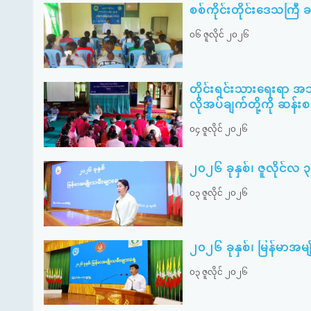
စစ်ကိုင်းတိုင်းဒေသကြီ ခန္
၀၆ ဇူလိုင် ၂၀၂၆
တိုင်းရင်းသားရေးရာ အ
လိုအပ်ချက်တို့ကို ဆန်း
၀၄ ဇူလိုင် ၂၀၂၆
၂၀၂၆ ခုနှစ်၊ ဇူလိုင်လ 
၀၃ ဇူလိုင် ၂၀၂၆
၂၀၂၆ ခုနှစ်၊ မြန်မာအမ
၀၃ ဇူလိုင် ၂၀၂၆