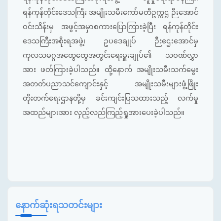
ရန်ကုန်တိုင်းဒေသကြီး အမျိုးသမီးကော်မတီဥက္ကဌ ဉီးအောင်
ဝင်းသိန်းမှ အဖွင့်အမှာစကားပြောကြားခဲ့ပြီး ရန်ကုန်တိုင်း
ဒေသကြီးအစိုးရအဖွဲ့၊ ဥပဒေချုပ် ဉီးဌေးအောင်မှ
ကုလသမဂ္ဂအထွေထွေအတွင်းရေးမှူးချုပ်၏ သဝဏ်လွှာ
အား ဖတ်ကြားခဲ့ပါသည်။ ထို့နောက် အမျိုးသမီးသက်မွေး
အတတ်ပညာသင်ကျောင်းနှင့် အမျိုးသမီးများဖွံ့ဖြိုး
တိုးတက်ရေးဌာနတို့မှ ခင်းကျင်းပြသထားသည့် လက်မှု
အထည်များအား လှည့်လည်ကြည့်ရှုအားပေးခဲ့ပါသည်။
နောက်ဆုံးရသတင်းများ