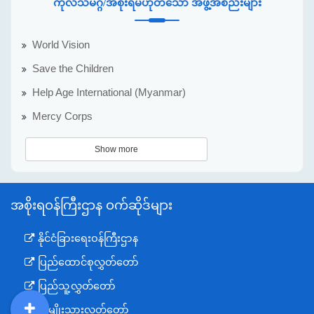
ကုလသမဂ္ဂ/အစိုးရမဟုတ်သော အဖွဲ့အစည်းများ
World Vision
Save the Children
Help Age International (Myanmar)
Mercy Corps
Show more
အစိုးရဝန်ကြီးဌာန ဝက်ဆိုဒ်များ
နိုင်ငံခြားရေးဝန်ကြီးဌာန
ပြည်ထောင်စုလွှတ်တော်
ပြည်သူ့လွှတ်တော်
အမျိုးသားလွှတ်တော်