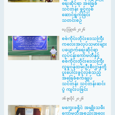
ရေးဆိုင်ရာ အခြေခံ
သင်တန်း ဖွင့်လှစ်
ဆောင်ရွက်ခြင်း
သတင်းစဉ်
၀၃ ဩဂုတ် ၂၀၂၆
စစ်ကိုင်းတိုင်းဒေသကြီး
ကလေးအလုပ်သမားများ
ပပျောက်ရေးဆိုင်ရာ
လုပ်ငန်းကော်မတီနှင့်
စစ်ကိုင်းတိုင်းဒေသကြီး
လူမှုဝန်ထမ်းဦးစီးဌာနတို့
ပူးပေါင်းဖွင့်လှစ်သည့်
အခြေခံစက်ချုပ်
သင်တန်း သင်တန်းဆင်း
ပွဲ ကျင်းပခြင်း
၁၆ ဇူလိုင် ၂၀၂၆
မကွေးခရိုင် အမျိုးသမီး
ကော်မတီအစည်းအဝေး