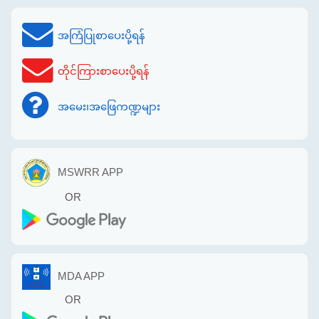
အကြံပြုစာပေးပို့ရန်
တိုင်ကြားစာပေးပို့ရန်
အမေး၊အဖြေကဏ္ဍများ
MSWRR APP
OR
MDA APP
OR