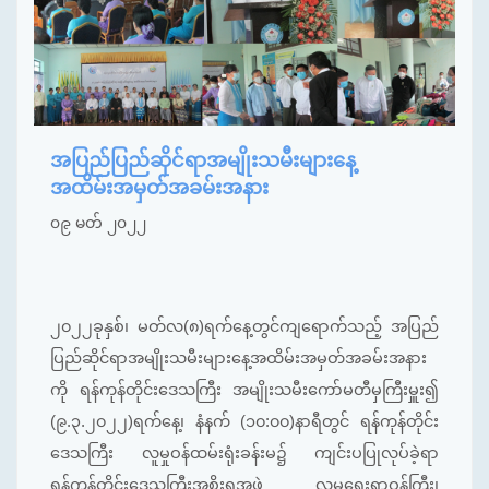
အပြည်ပြည်ဆိုင်ရာအမျိုးသမီးများနေ့
အထိမ်းအမှတ်အခမ်းအနား
၀၉ မတ် ၂၀၂၂
၂၀၂၂ခုနှစ်၊ မတ်လ(၈)ရက်နေ့တွင်ကျရောက်သည့် အပြည်
ပြည်ဆိုင်ရာအမျိုးသမီးများနေ့အထိမ်းအမှတ်အခမ်းအနား
ကို ရန်ကုန်တိုင်းဒေသကြီး အမျိုးသမီးကော်မတီမှကြီးမှူး၍
(၉.၃.၂၀၂၂)ရက်နေ့၊ နံနက် (၁၀:၀၀)နာရီတွင် ရန်ကုန်တိုင်း
ဒေသကြီး လူမှုဝန်ထမ်းရုံးခန်းမ၌ ကျင်းပပြုလုပ်ခဲ့ရာ
ရန်ကုန်တိုင်းဒေသကြီးအစိုးရအဖွဲ့ လူမှုရေးရာဝန်ကြီး၊