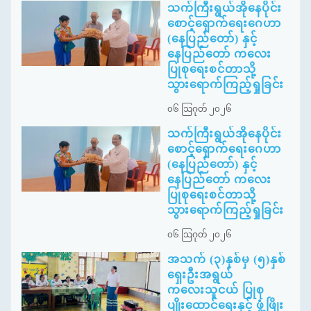
သက်ကြီးရွယ်အိုနေပိုင်း
စောင့်ရှောက်ရေးဂေဟာ
(နေပြည်တော်) နှင့်
နေပြည်တော် ကလေး
ပြုစုရေးစင်တာသို့
သွားရောက်ကြည့်ရှုခြင်း
၀၆ ဩဂုတ် ၂၀၂၆
သက်ကြီးရွယ်အိုနေပိုင်း
စောင့်ရှောက်ရေးဂေဟာ
(နေပြည်တော်) နှင့်
နေပြည်တော် ကလေး
ပြုစုရေးစင်တာသို့
သွားရောက်ကြည့်ရှုခြင်း
၀၆ ဩဂုတ် ၂၀၂၆
အသက် (၃)နှစ်မှ (၅)နှစ်
ရှေးဦးအရွယ်
ကလေးသူငယ် ပြုစု
ပျိုးထောင်ရေးနှင့် ဖွံ့ဖြိုး