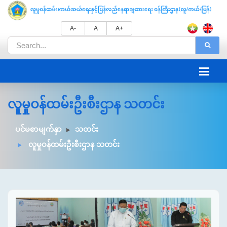
A-
A
A+
လူမှုဝန်ထမ်းဦးစီးဌာန သတင်း
ပင်မစာမျက်နှာ
သတင်း
လူမှုဝန်ထမ်းဦးစီးဌာန သတင်း