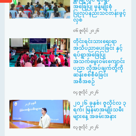
အခြေပြု မုန့်မျိုးစုံ
ပြုလုပ်နည်းသင်တန်းဖွင့်
လှစ်
၀၆ ဇူလိုင် ၂၀၂၆
တိုင်းရင်းသားရေးရာ
အသိပညာပေးခြင်း နှင့်
ရပ်ရွာအခြေပြု
အသက်မွေးဝမ်းကျောင်း
ပညာ လိုအပ်ချက်တို့ကို
ဆန်းစစ်စီမံခြင်း
အစီအစဉ်
၀၄ ဇူလိုင် ၂၀၂၆
၂၀၂၆ ခုနှစ်၊ ဇူလိုင်လ ၃
ရက်၊ မြန်မာအမျိုးသမီး
များနေ့ အခမ်းအနား
၀၃ ဇူလိုင် ၂၀၂၆