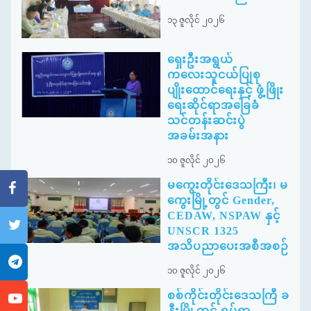
၁၃ ဇူလိုင် ၂၀၂၆
ရှေးဦးအရွယ်
ကလေးသူငယ်ပြုစု
ပျိုးထောင်ရေးနှင့် ဖွံ့ဖြိုး
ရေးဆိုင်ရာအခြေခံ
သင်တန်းဆင်းပွဲ
အခမ်းအနား
၁၀ ဇူလိုင် ၂၀၂၆
မကွေးတိုင်းဒေသကြီး၊ မ
ကွေးမြို့တွင် Gender,
CEDAW, NSPAW နှင့်
UNSCR 1325
အသိပညာပေးအစီအစဉ်
၁၀ ဇူလိုင် ၂၀၂၆
စစ်ကိုင်းတိုင်းဒေသကြီ ခ
န္တီးမြို့တွင် ရပ်ရွာ