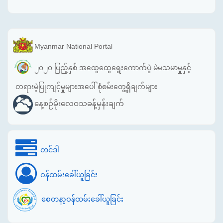
Myanmar National Portal
၂၀၂၀ ပြည့်နှစ် အထွေထွေရွေးကောက်ပွဲ မဲမသမာမှုနှင့်
တရားမဲ့ပြုကျင့်မှုများအပေါ် စုံစမ်းတွေ့ရှိချက်များ
နေ့စဉ်မိုးလေဝသခန့်မှန်းချက်
တင်ဒါ
ဝန်ထမ်းခေါ်ယူခြင်း
စေတနာ့ဝန်ထမ်းခေါ်ယူခြင်း