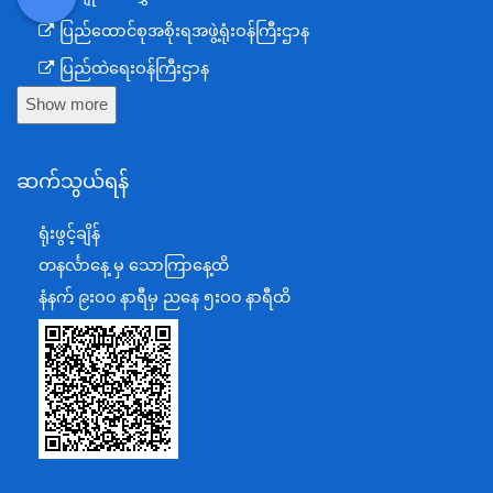
DDM
MOS
DSW
DOR
ပြည်ထောင်စုအစိုးရအဖွဲ့ရုံးဝန်ကြီးဌာန
ပြည်ထဲရေးဝန်ကြီးဌာန
Show more
ကာကွယ်ရေးဝန်ကြီးဌာန
နယ်စပ်ရေးရာဝန်ကြီးဌာန
ဆက်သွယ်ရန်
စီမံကိန်း၊ဘဏ္ဍာရေးနှင့်စက်မှုဝန်ကြီးဌာန
ရင်းနှီးမြှုပ်နှံမှုနှင့် နိုင်ငံခြားစီးပွားဆက်သွယ်ရေးဝန်ကြီးဌာန
ရုံးဖွင့်ချိန်
အပြည်ပြည်ဆိုင်ရာပူးပေါင်းဆောင်ရွက်ရေးဝန်ကြီးဌာန
တနင်္လာနေ့ မှ သောကြာနေ့ထိ
ပြန်ကြားရေးဝန်ကြီးဌာန
နံနက် ၉းဝ၀ နာရီမှ ညနေ ၅းဝ၀ နာရီထိ
သာသနာရေးနှင့် ယဉ်ကျေးမှုဝန်ကြီးဌာန
စိုက်ပျိုးရေး၊မွေးမြူရေးနှင့်ဆည်မြောင်းဝန်ကြီးဌာန
ပို့ဆောင်ရေးနှင့်ဆက်သွယ်ရေးဝန်ကြီးဌာန
သယံဇာတနှင့်ပတ်ဝန်းကျင်ထိန်းသိမ်းရေးဝန်ကြီးဌာန
လျှပ်စစ်နှင့်စွမ်းအင်ဝန်ကြီးဌာန