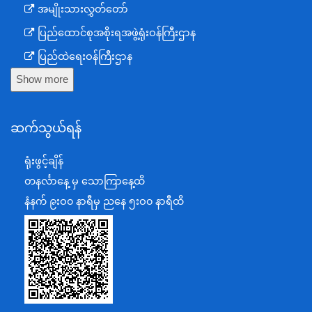
အမျိုးသားလွှတ်တော်
ပြည်ထောင်စုအစိုးရအဖွဲ့ရုံးဝန်ကြီးဌာန
ပြည်ထဲရေးဝန်ကြီးဌာန
Show more
ကာကွယ်ရေးဝန်ကြီးဌာန
နယ်စပ်ရေးရာဝန်ကြီးဌာန
ဆက်သွယ်ရန်
စီမံကိန်း၊ဘဏ္ဍာရေးနှင့်စက်မှုဝန်ကြီးဌာန
ရင်းနှီးမြှုပ်နှံမှုနှင့် နိုင်ငံခြားစီးပွားဆက်သွယ်ရေးဝန်ကြီးဌာန
ရုံးဖွင့်ချိန်
အပြည်ပြည်ဆိုင်ရာပူးပေါင်းဆောင်ရွက်ရေးဝန်ကြီးဌာန
တနင်္လာနေ့ မှ သောကြာနေ့ထိ
ပြန်ကြားရေးဝန်ကြီးဌာန
နံနက် ၉းဝ၀ နာရီမှ ညနေ ၅းဝ၀ နာရီထိ
သာသနာရေးနှင့် ယဉ်ကျေးမှုဝန်ကြီးဌာန
စိုက်ပျိုးရေး၊မွေးမြူရေးနှင့်ဆည်မြောင်းဝန်ကြီးဌာန
ပို့ဆောင်ရေးနှင့်ဆက်သွယ်ရေးဝန်ကြီးဌာန
သယံဇာတနှင့်ပတ်ဝန်းကျင်ထိန်းသိမ်းရေးဝန်ကြီးဌာန