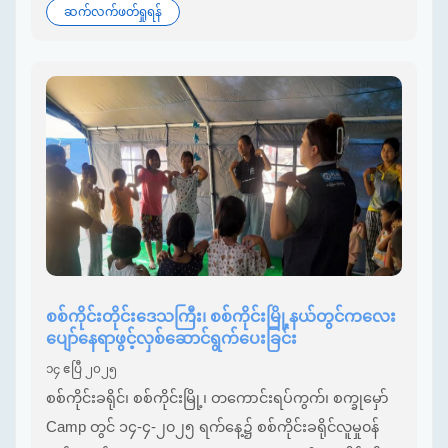
ဆက်လက်ဖတ်ရှုရန်
စစ်ကိုင်းတိုင်းဒေသကြီး၊ စစ်ကိုင်းမြို့နယ်တွင်ကလေး
ပျော်နေရာဖွင့်လှစ်ဆောင်ရွက်ပေးခြင်း
၁၄ ဧပြီ ၂၀၂၅
စစ်ကိုင်းခရိုင်၊ စစ်ကိုင်းမြို့၊ တကောင်းရပ်ကွက်၊ စက္ခုမှော်
Camp တွင် ၁၄-၄-၂၀၂၅ ရက်နေ့၌ စစ်ကိုင်းခရိုင်လူမှု၀န်