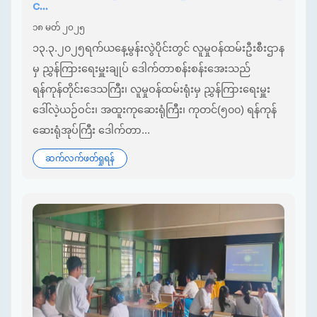
င...
၁၈ မတ် ၂၀၂၅
၁၃.၃.၂၀၂၅ရက်ယနေ့မွန်းလွဲပိုင်းတွင် လူမှုဝန်ထမ်းဦးစီးဌာန
မှ ညွှန်ကြားရေးမှူးချုပ် ဒေါက်တာစန်းစန်းအေးသည်
ရန်ကုန်တိုင်းဒေသကြီး၊ လူမှုဝန်ထမ်းရုံးမှ ညွှန်ကြားရေးမှူး
ဒေါ်လဲ့ယဉ်ဝင်း၊ အထူးကုဆေးရုံကြီး၊ ကုတင်(၅၀၀) ရန်ကုန်
ဆေးရုံအုပ်ကြီး ဒေါက်တာ...
ဆက်လက်ဖတ်ရှုရန်