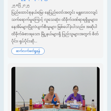
၂၅ ဧပြီ ၂၀၂၅
ပြည်ထောင်စုနယ်မြေ၊ နေပြည်တော်အတွင်း မန္တလေးငလျင်
သက်ရောက်မှုကြောင့် လူသေဆုံး၊ ထိခိုက်ဒဏ်ရာရရှိမှုများ၊
နေအိမ်များပြိုလဲပျက်စီးမှုများ ဖြစ်ပေါ်ခဲ့ပါသည်။ အဆိုပါ
ထိခိုက်ခံစားရသော မြို့နယ်များရှိ ပြည်သူများအတွက် စိတ်
ပိုင်း၊ ရုပ်ပိုင်းဆို...
ဆက်လက်ဖတ်ရှုရန်