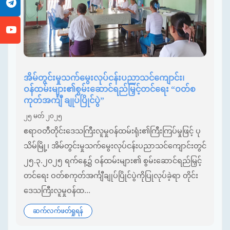
အိမ်တွင်းမှုသက်မွေးလုပ်ငန်းပညာသင်ကျောင်း၊
ဝန်ထမ်းများ၏စွမ်းဆောင်ရည်မြှင့်တင်ရေး “ဝတ်စ
ကုတ်အင်္ကျီ ချုပ်ပြိုင်ပွဲ”
၂၅ မတ် ၂၀၂၅
ဧရာဝတီတိုင်းဒေသကြီးလူမှုဝန်ထမ်းရုံး၏ကြီးကြပ်မှုဖြင့် ပု
သိမ်မြို့၊ အိမ်တွင်းမှုသက်မွေးလုပ်ငန်းပညာသင်ကျောင်းတွင်
၂၅.၃.၂၀၂၅ ရက်နေ့၌ ဝန်ထမ်းများ၏ စွမ်းဆောင်ရည်မြှင့်
တင်ရေး ဝတ်စကုတ်အင်္ကျီချုပ်ပြိုင်ပွဲကိုပြုလုပ်ခဲ့ရာ တိုင်း
ဒေသကြီးလူမှုဝန်ထ...
ဆက်လက်ဖတ်ရှုရန်