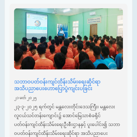
သဘာဝပတ်ဝန်းကျင်ထိန်းသိမ်းရေးဆိုင်ရာ
အသိပညာပေးဟောပြောပွဲကျင်းပခြင်း
၂၁ မတ် ၂၀၂၅
၂၃-၃-၂၀၂၅ ရက်တွင် မန္တလေးတိုင်းဒေသကြီး၊ မန္တလေး
လူငယ်သင်တန်းကျောင်း၌ အောင်မြေသာစံခရိုင်
ပတ်ဝန်းကျင်ထိန်းသိမ်းရေးဦးစီးဌာနနှင့် ပူးပေါင်း၍ သဘာ
ဝပတ်ဝန်းကျင်ထိန်းသိမ်းရေးဆိုင်ရာ အသိပညာပေး