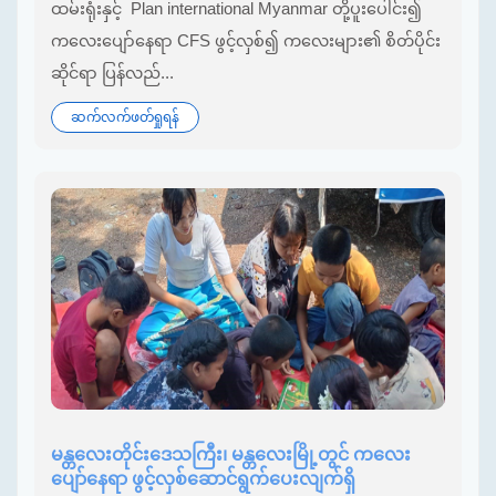
ထမ်းရုံးနှင့် Plan international Myanmar တို့ပူးပေါင်း၍
ကလေးပျော်နေရာ CFS ဖွင့်လှစ်၍ ကလေးများ၏ စိတ်ပိုင်း
ဆိုင်ရာ ပြန်လည်...
ဆက်လက်ဖတ်ရှုရန်
မန္တလေးတိုင်းဒေသကြီး၊ မန္တလေးမြို့တွင် ကလေး
ပျော်နေရာ ဖွင့်လှစ်ဆောင်ရွက်ပေးလျက်ရှိ