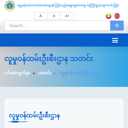
A-
A
A+
လူမှုဝန်ထမ်းဦးစီးဌာန သတင်း
ပင်မစာမျက်နှာ
သတင်း
လူမှုဝန်ထမ်းဦးစီးဌာန
လူမှုဝန်ထမ်းဦးစီးဌာန