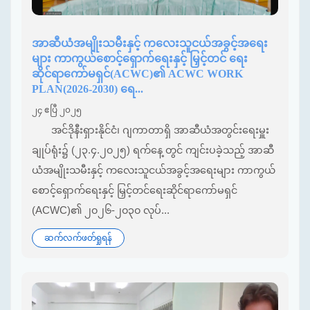
အာဆီယံအမျိုးသမီးနှင့် ကလေးသူငယ်အခွင့်အရေး
များ ကာကွယ်စောင့်ရှောက်ရေးနှင့် မြှင့်တင် ရေး
ဆိုင်ရာကော်မရှင်(ACWC)၏ ACWC WORK
PLAN(2026-2030) ရေ...
၂၄ ဧပြီ ၂၀၂၅
အင်ဒိုနီးရှားနိုင်ငံ၊ ဂျကာတာရှိ အာဆီယံအတွင်းရေးမှူး
ချုပ်ရုံး၌ (၂၃.၄.၂၀၂၅) ရက်နေ့ တွင် ကျင်းပခဲ့သည့် အာဆီ
ယံအမျိုးသမီးနှင့် ကလေးသူငယ်အခွင့်အရေးများ ကာကွယ်
စောင့်ရှောက်ရေးနှင့် မြှင့်တင်ရေးဆိုင်ရာကော်မရှင်
(ACWC)၏ ၂၀၂၆-၂၀၃၀ လုပ်...
ဆက်လက်ဖတ်ရှုရန်