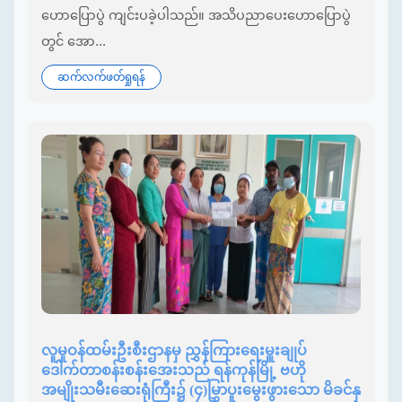
ဟောပြောပွဲ ကျင်းပခဲ့ပါသည်။ အသိပညာပေးဟောပြောပွဲ
တွင် အော...
ဆက်လက်ဖတ်ရှုရန်
‌လူမှုဝန်ထမ်းဦးစီးဌာနမှ ညွှန်ကြားရေးမှူးချုပ်
ဒေါက်တာစန်းစန်းအေးသည် ရန်ကုန်မြို့ ဗဟို
အမျိုးသမီးဆေးရုံကြီး၌ (၄)မြွှာပူးမွေးဖွားသော မိခင်နှ