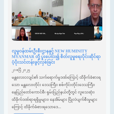
လူမှုဝန်ထမ်းဦးစီးဌာနနှင့် NEW HUMINITY
MYANMAR တို့ ပူးပေါင်း၍ စိတ်လူမှုရေးပိုင်းဆိုင်ရာ
ပံ့ပိုးသင်တန်းဖွင့်လှစ်ခြင်း
၂၁ ဧပြီ ၂၀၂၅
မန္တလေးငလျင်၏ သက်ရောက်မှုဒဏ်ကြောင့် ထိခိုက်ခံစားရ
သော မန္တလေးတိုင်း ဒေသကြီး၊ စစ်ကိုင်းတိုင်းဒေသကြီး၊
နေပြည်တော်ကောင်စီ၊ ရှမ်းပြည်နယ်တို့တွင် လူသေဆုံး၊
ထိခိုက်ဒဏ်ရာရရှိမှုများ၊ နေအိမ်များ ပြိုလဲပျက်စီးမှုများ
ကြောင့် ထိခိုက်ခံစားရသောဒေ...