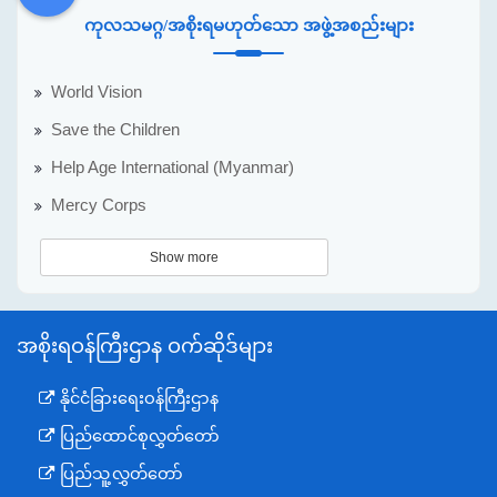
DDM
MOS
DSW
DOR
ကုလသမဂ္ဂ/အစိုးရမဟုတ်သော အဖွဲ့အစည်းများ
World Vision
Save the Children
Help Age International (Myanmar)
Mercy Corps
Show more
အစိုးရဝန်ကြီးဌာန ဝက်ဆိုဒ်များ
နိုင်ငံခြားရေးဝန်ကြီးဌာန
ပြည်ထောင်စုလွှတ်တော်
ပြည်သူ့လွှတ်တော်