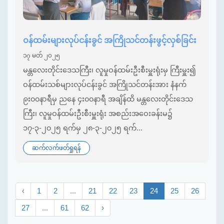
ဝန်ထမ်းများလုပ်ငန်းခွင် အကြိုသင်တန်းဖွင့်လှစ်ခြင်း
၁၇ မတ် ၂၀၂၅
မန္တလေးတိုင်းဒေသကြီး၊ လူမှုဝန်ထမ်းဦးစီးမှူးရုံးမှ ကြီးမှူး၍
ဝန်ထမ်းသစ်များလုပ်ငန်းခွင် အကြိုသင်တန်းအား နံနက်
၉း၀၀နာရီမှ ညနေ ၄း၀၀နာရီ အချိန်ထိ မန္တလေးတိုင်းဒေသ
ကြီး၊ လူမှုဝန်ထမ်းဦးစီးမှူးရုံး အစည်းအဝေးခန်းမ၌
၁၇-၃-၂၀၂၅ ရက်မှ ၂၈-၃-၂၀၂၅ ရက်...
ဆက်လက်ဖတ်ရှုရန်
‹
1
2
...
21
22
23
24
25
26
27
...
61
62
›