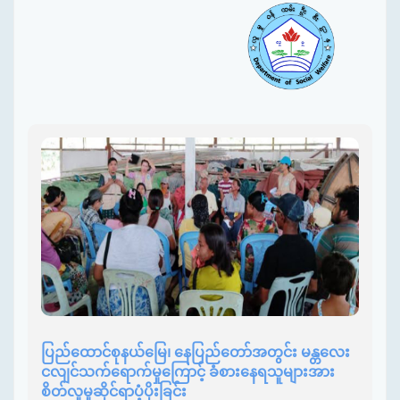
ပြည်ထောင်စုနယ်မြေ၊ နေပြည်တော်အတွင်း မန္တလေး
ငလျင်သက်ရောက်မှုကြောင့် ခံစားနေရသူများအား
စိတ်လူမှုဆိုင်ရာပံ့ပိုးခြင်း