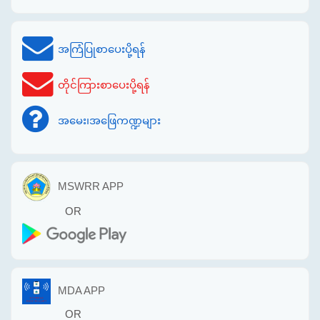
အကြံပြုစာပေးပို့ရန်
တိုင်ကြားစာပေးပို့ရန်
အမေး၊အဖြေကဏ္ဍများ
MSWRR APP
OR
MDA APP
OR