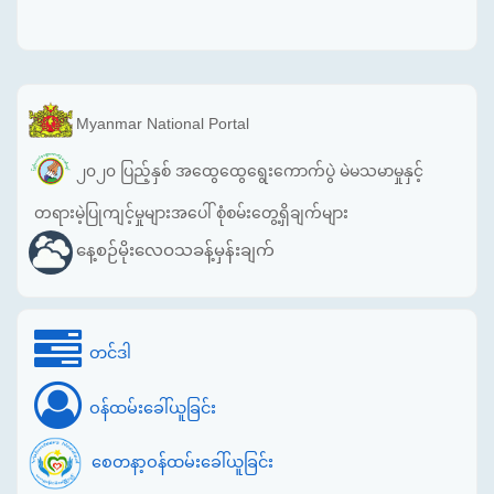
Myanmar National Portal
၂၀၂၀ ပြည့်နှစ် အထွေထွေရွေးကောက်ပွဲ မဲမသမာမှုနှင့်
တရားမဲ့ပြုကျင့်မှုများအပေါ် စုံစမ်းတွေ့ရှိချက်များ
နေ့စဉ်မိုးလေဝသခန့်မှန်းချက်
တင်ဒါ
ဝန်ထမ်းခေါ်ယူခြင်း
စေတနာ့ဝန်ထမ်းခေါ်ယူခြင်း