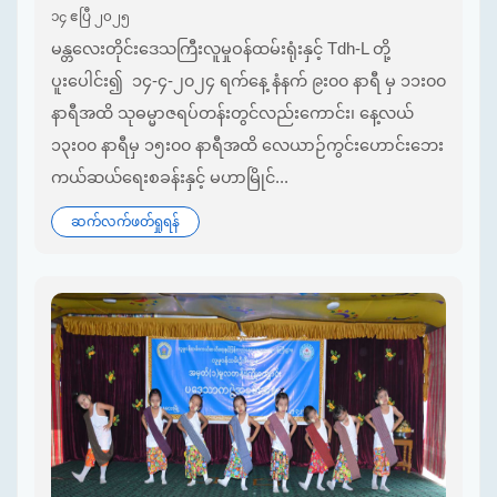
၁၄ ဧပြီ ၂၀၂၅
မန္တလေးတိုင်းဒေသကြီးလူမှုဝန်ထမ်းရုံးနှင့် Tdh-L တို့
ပူးပေါင်း၍ ၁၄-၄-၂၀၂၄ ရက်နေ့ နံနက် ၉း၀၀ နာရီ မှ ၁၁း၀၀
နာရီအထိ သုဓမ္မာဇရပ်တန်းတွင်လည်းကောင်း၊ နေ့လယ်
၁၃း၀၀ နာရီမှ ၁၅း၀၀ နာရီအထိ လေယာဉ်ကွင်းဟောင်းဘေး
ကယ်ဆယ်ရေးစခန်းနှင့် မဟာမြိုင်...
ဆက်လက်ဖတ်ရှုရန်