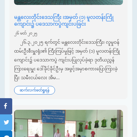
မန္တလေးတိုင်းဒေသကြီး ၊အမှတ် (၁) မူလတန်းကြို
ကျောင်း၌ ပဒေသာကပွဲကျင်းပခြင်း
၂၆ မတ် ၂၀၂၅
၂၆.၃.၂၀၂၅ ရက်တွင် မန္တလေးတိုင်းဒေသကြီး၊ လူမှုဝန်
ထမ်းဦးစီးမှူးရုံး၏ ကြီးကြပ်မှုဖြင့် အမှတ် (၁) မူလတန်းကြို
ကျောင်း၌ ပဒေသာကပွဲ ကျင်းပပြုလုပ်ခဲ့ရာ ဒုတိယညွှန်
ကြားရေးမှူး ဒေါ်ခိုင်ခိုင်ဦးမှ အဖွင့်အမှာစကားပြောကြားခဲ့
ပြီး သမီးငယ်လေး အိမ...
ဆက်လက်ဖတ်ရှုရန်