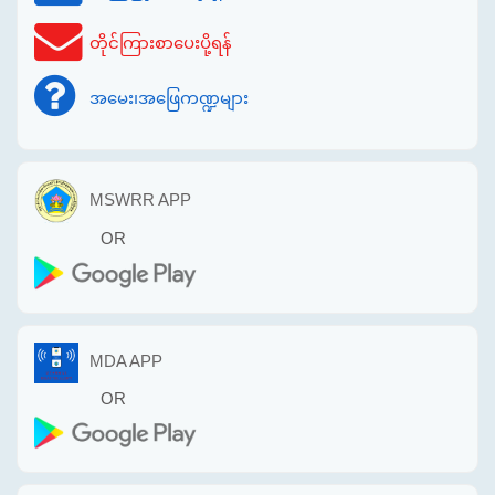
တိုင်ကြားစာပေးပို့ရန်
အမေး၊အဖြေကဏ္ဍများ
MSWRR APP
OR
MDA APP
OR