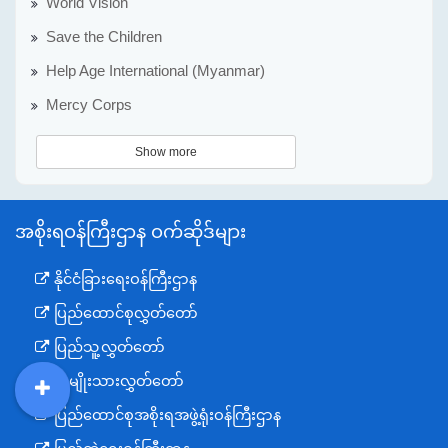
World Vision
Save the Children
Help Age International (Myanmar)
Mercy Corps
Show more
အစိုးရဝန်ကြီးဌာန ဝက်ဆိုဒ်များ
နိုင်ငံခြားရေးဝန်ကြီးဌာန
ပြည်ထောင်စုလွှတ်တော်
ပြည်သူ့လွှတ်တော်
အမျိုးသားလွှတ်တော်
DDM
MOS
DSW
DOR
ပြည်ထောင်စုအစိုးရအဖွဲ့ရုံးဝန်ကြီးဌာန