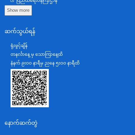
ပြည်ထဲရေးဝန်ကြီးဌာန
Show more
ကာကွယ်ရေးဝန်ကြီးဌာန
နယ်စပ်ရေးရာဝန်ကြီးဌာန
ဆက်သွယ်ရန်
စီမံကိန်း၊ဘဏ္ဍာရေးနှင့်စက်မှုဝန်ကြီးဌာန
ရင်းနှီးမြှုပ်နှံမှုနှင့် နိုင်ငံခြားစီးပွားဆက်သွယ်ရေးဝန်ကြီးဌာန
ရုံးဖွင့်ချိန်
အပြည်ပြည်ဆိုင်ရာပူးပေါင်းဆောင်ရွက်ရေးဝန်ကြီးဌာန
တနင်္လာနေ့ မှ သောကြာနေ့ထိ
ပြန်ကြားရေးဝန်ကြီးဌာန
နံနက် ၉းဝ၀ နာရီမှ ညနေ ၅းဝ၀ နာရီထိ
သာသနာရေးနှင့် ယဉ်ကျေးမှုဝန်ကြီးဌာန
စိုက်ပျိုးရေး၊မွေးမြူရေးနှင့်ဆည်မြောင်းဝန်ကြီးဌာန
ပို့ဆောင်ရေးနှင့်ဆက်သွယ်ရေးဝန်ကြီးဌာန
သယံဇာတနှင့်ပတ်ဝန်းကျင်ထိန်းသိမ်းရေးဝန်ကြီးဌာန
လျှပ်စစ်နှင့်စွမ်းအင်ဝန်ကြီးဌာန
နောက်ဆက်တွဲ
အလုပ်သမား၊လူဝင်မှုကြီးကြပ်ရေးနှင့်ပြည်သူ့အင်အား
ဝန်ကြီးဌာန