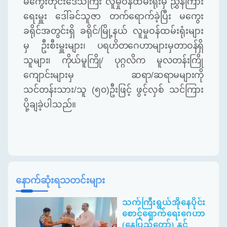
မကွေးတိုင်းဒေသကြီး လူမှုဝန်ထမ်းရုံးမှ ညွှန်ကြား
ရေးမှူး ဒေါ်ခင်သူဇာ တက်ရောက်ခဲ့ပြီး မကွေး
ခရိုင်အတွင်းရှိ ခရိုင်/မြို့နယ် လူမှုဝန်ထမ်းရုံးများ
မှ ဦးစီးမှူးများ၊
ပရဟိတဂေဟာများမှတာဝန်ရှိ
သူများ၊ ကိုယ်မူကြို/ ပုဂ္ဂလိက မူလတန်းကြို
ကျောင်းများမှ ဆရာ/ဆရာမများကို
သင်တန်းသား/သူ (၅၀)ဦးဖြင့် ဖွင့်လှစ် သင်ကြား
ပို့ချခဲ့ပါသည်။
နောက်ဆုံးရသတင်းများ
သက်ကြီးရွယ်အိုနေပိုင်း
စောင့်ရှောက်ရေးဂေဟာ
(နေပြည်တော်) နှင့်