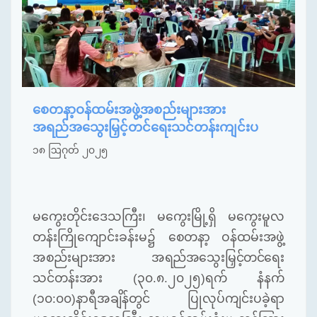
စေတနာ့ဝန်ထမ်းအဖွဲ့အစည်းများအား
အရည်အသွေးမြှင့်တင်ရေးသင်တန်းကျင်းပ
၁၈ ဩဂုတ် ၂၀၂၅
မကွေးတိုင်းဒေသကြီး၊ မကွေးမြို့ရှိ မကွေးမူလ
တန်းကြိုကျောင်းခန်းမ၌
စေတနာ့ ဝန်ထမ်းအဖွဲ့
အစည်းများအား အရည်အသွေးမြှင့်တင်ရေး
သင်တန်းအား (၃၀.၈.၂၀၂၅)ရက် နံနက်
(၁၀:၀၀)နာရီအချိန်တွင် ပြုလုပ်ကျင်းပခဲ့ရာ