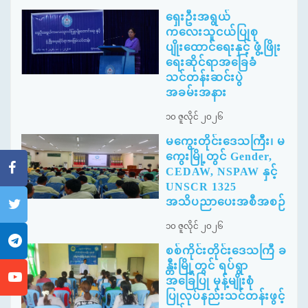
ရှေးဦးအရွယ်
ကလေးသူငယ်ပြုစု
ပျိုးထောင်ရေးနှင့် ဖွံ့ဖြိုး
ရေးဆိုင်ရာအခြေခံ
သင်တန်းဆင်းပွဲ
အခမ်းအနား
၁၀ ဇူလိုင် ၂၀၂၆
မကွေးတိုင်းဒေသကြီး၊ မ
ကွေးမြို့တွင် Gender,
CEDAW, NSPAW နှင့်
UNSCR 1325
အသိပညာပေးအစီအစဉ်
၁၀ ဇူလိုင် ၂၀၂၆
စစ်ကိုင်းတိုင်းဒေသကြီ ခ
န္တီးမြို့တွင် ရပ်ရွာ
အခြေပြု မုန့်မျိုးစုံ
ပြုလုပ်နည်းသင်တန်းဖွင့်