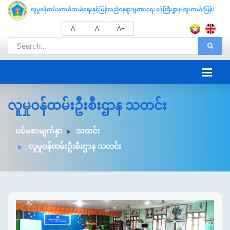
A-
A
A+
လူမှုဝန်ထမ်းဦးစီးဌာန သတင်း
ပင်မစာမျက်နှာ
သတင်း
လူမှုဝန်ထမ်းဦးစီးဌာန သတင်း