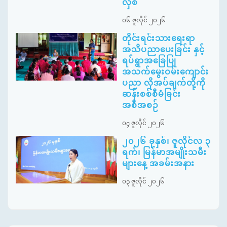
လှစ်
၀၆ ဇူလိုင် ၂၀၂၆
တိုင်းရင်းသားရေးရာ
အသိပညာပေးခြင်း နှင့်
ရပ်ရွာအခြေပြု
အသက်မွေးဝမ်းကျောင်း
ပညာ လိုအပ်ချက်တို့ကို
ဆန်းစစ်စီမံခြင်း
အစီအစဉ်
၀၄ ဇူလိုင် ၂၀၂၆
၂၀၂၆ ခုနှစ်၊ ဇူလိုင်လ ၃
ရက်၊ မြန်မာအမျိုးသမီး
များနေ့ အခမ်းအနား
၀၃ ဇူလိုင် ၂၀၂၆