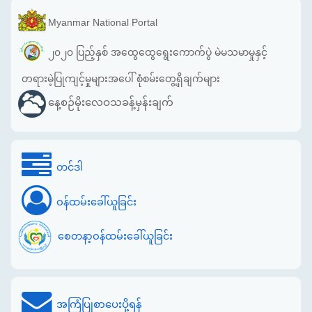
Myanmar National Portal
၂၀၂၀ ပြည့်နှစ် အထွေထွေရွေးကောက်ပွဲ မဲမသမာမှုနှင့်
တရားမဲ့ပြုကျင့်မှုများအပေါ် စုံစမ်းတွေ့ရှိချက်များ
နေ့စဉ်မိုးလေဝသခန့်မှန်းချက်
တင်ဒါ
ဝန်ထမ်းခေါ်ယူခြင်း
စေတနာ့ဝန်ထမ်းခေါ်ယူခြင်း
အကြံပြုစာပေးပို့ရန်