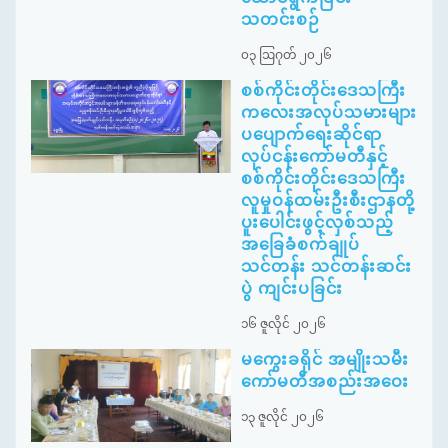
သတင်းစဉ်
၀၃ ဩဂုတ် ၂၀၂၆
စစ်ကိုင်းတိုင်းဒေသကြီး
ကလေးအလုပ်သမားများ
ပပျောက်ရေးဆိုင်ရာ
လုပ်ငန်းကော်မတီနှင့်
စစ်ကိုင်းတိုင်းဒေသကြီး
လူမှုဝန်ထမ်းဦးစီးဌာနတို့
ပူးပေါင်းဖွင့်လှစ်သည့်
အခြေခံစက်ချုပ်
သင်တန်း သင်တန်းဆင်း
ပွဲ ကျင်းပခြင်း
၁၆ ဇူလိုင် ၂၀၂၆
မကွေးခရိုင် အမျိုးသမီး
ကော်မတီအစည်းအဝေး
၁၃ ဇူလိုင် ၂၀၂၆