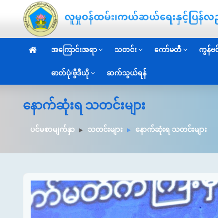
အကြောင်းအရာ
သတင်း
ကော်မတီ
ကွန်ဗင်
ဓာတ်ပုံ/ဗွီဒီယို
ဆက်သွယ်ရန်
နောက်ဆုံးရ သတင်းများ
ပင်မစာမျက်နှာ
သတင်းများ
နောက်ဆုံးရ သတင်းများ