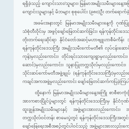
ရရှိခဲ့သည့် ကျောင်းသား/သူများ၊ မြန်မာအမျိုးသမီးများနေ့အကြို စ
ကျောင်းသူများနှင့် မိဘများ စုစုပေါင်း (၉၈၀)ဦး တက်ရောက်
အခမ်းအနားတွင် မြန်မာအမျိုးသမီးများနေ့ကို ဂုဏ်ပြ
သံစုံတီးဝိုင်းမှ အဖွင့်ဖျော်ဖြေတင်ဆက်ခြင်း၊ ရန်ကုန်တိုင်းဒေသ
တိုးတက်ရေးဆိုင်ရာ နိုင်ငံတော်အဆင့်မဟာဗျူဟာစီမံကိန
ရန်ကုန်တိုင်းဒေသကြီး အမျိုးသမီးကော်မတီ၏ လုပ်ငန်းဆောင်ရ
ကုန်)မှလည်းကောင်း၊ တိုင်းရင်းသားကျေးရွာမှလည်းကောင်း၊ အ
ဆောင်)မှလည်းကောင်း၊ သူနာပြုတက္ကသိုလ်မှလည်းကောင်း၊ 
သိုင်းဆပ်ကော်မတီအဖွဲ့ချုပ် (ရန်ကုန်တိုင်းဒေသကြီး)မှ
ကချင်အကအဖွဲ့မှလည်းကောင်း ဖျော်ဖြေတင်ဆက်ကပြခဲ့ကြ
ထို့နောက် မြန်မာအမျိုးသမီးများနေ့အကြို စာစီစာကုံးပြိုင်ပွ
အားကစားပြိုင်ပွဲများတွင် ရန်ကုန်တိုင်းဒေသကြီးမှ နိုင်ငံဂ
ထူးချွန်အမျိုးသမီးများနှင့် အဖွဲ့များအားလည်းကောင်
တက္ကသိုလ်ဝင်တန်း စာမေးပွဲတွင် ရန်ကုန်တိုင်းဒေသကြီးအတ
ဖျော်ဖြေရေးအစီအစဉ်တွင်ပါဝင်သည့် အဖွဲ့များအားလည်းကောင်း ရန