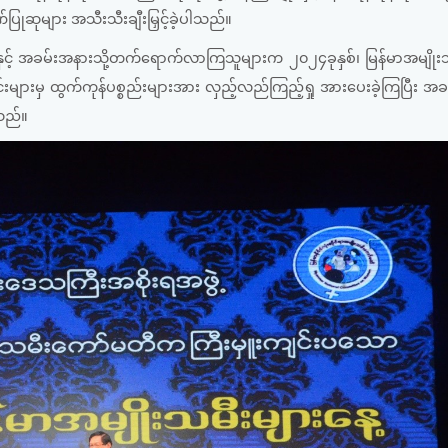
ဂုဏ်ပြုဆုများ အသီးသီးချီးမြှင့်ခဲ့ပါသည်။
ျုပ်နှင့် အခမ်းအနားသို့တက်ရောက်လာကြသူများက ၂၀၂၄ခုနှစ်၊ မြန်မာအမျိုး
ောင်းများမှ ထွက်ကုန်ပစ္စည်းများအား လှည့်လည်ကြည့်ရှု အားပေးခဲ့ကြပြီး အ
ါသည်။