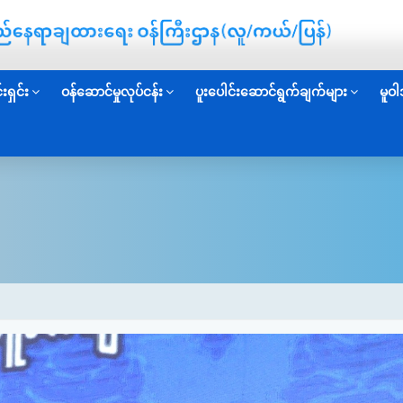
းရှင်း
ဝန်ဆောင်မှုလုပ်ငန်း
ပူးပေါင်းဆောင်ရွက်ချက်များ
မူဝါ