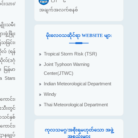
ောင်းသား/
အချက်အလက်စနစ်
ျိုးသမီး
ဖွံ့ဖြိုး
မိုးလေဝသဆိုင်ရာ WEBSITE မျာ:
သခြင်း၊
ုလ် (ရန်
Tropical Storm Risk (TSR)
ုလ်(ဒဂုံ
Joint Typhoon Warning
 မြန်မာ
Center(JTWC)
a Stars
Indian Meteorological Department
Windy
းကောင်း၊
Thai Meteorological Department
းသီးတွင်
သင်နှစ်
းကောင်း၊
ကုလသမဂ္ဂ/အစိုးရမဟုတ်သော အဖွဲ့
ဌာနချုပ်
အစည်းများ