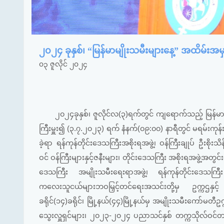
၂၀၂၄ ခုနှစ်၊ “မြန်မာမျိုးသမီးများနေ့” အထိမ်းအ
၀၃ ဇူလိုင် ၂၀၂၄
၂၀၂၄ခုနှစ်၊ ဇူလိုင်လ(၃)ရက်တွင် ကျရောက်သည့် မြန်မာအမ
ကြီးမှူး၍ (၃.၇.၂၀၂၃) ရက် နံနက်(၀၉:၀၀) နာရီတွင် မရမ်းကုန်းမ
ခဲ့ရာ ရန်ကုန်တိုင်းဒေသကြီးအစိုးရအဖွဲ့၊ ဝန်ကြီးချုပ် ဦးစိုးသိန်း
ဝင် ဝန်ကြီးများနှင့်ဇနီးများ၊ တိုင်းဒေသကြီး အစိုးရအဖွဲ့အတွင်
ဒေသကြီး အမျိုးသမီးရေးရာအဖွဲ့၊ ရန်ကုန်တိုင်းဒေသကြီး မိခ
ကလေးသူငယ်များဘဝမြှင့်တင်ရေးအသင်းတို့မှ ဥက္ကဌနှင့် အဖ
ခရိုင်(၁၄)ခရိုင်၊ မြို့နယ်(၄၄)မြို့နယ်မှ အမျိုးသမီးကော်မတီ
သွေးလှူရှင်များ၊ ၂၀၂၃-၂၀၂၄ ပညာသင်နှစ် တက္ကသိုလ်ဝင်တန