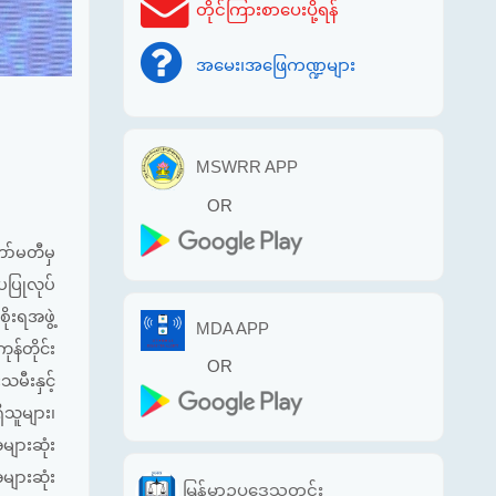
တိုင်ကြားစာပေးပို့ရန်
အမေး၊အဖြေကဏ္ဍများ
MSWRR APP
OR
ာ်မတီမှ
ပပြုလုပ်
ိုးရအဖွဲ့
MDA APP
ုန်တိုင်း
OR
မီးနှင့်
ိသူများ၊
များဆုံး
များဆုံး
မြန်မာဥပဒေသတင်း