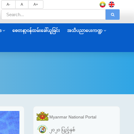
A-
A
A+
ဒ
စေတနာ့ဝန်ထမ်းခေါ်ယူခြင်း
အသိပညာပေးကဏ္ဍ
Myanmar National Portal
၂၀၂၀ ပြည့်နှစ်