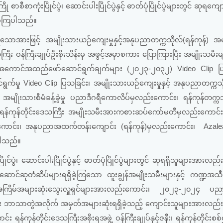
ာစီစာကုံးပြိုင်ပွဲ၊ ဆောင်းပါးပြိုင်ပွဲနှင့် ဓာတ်ပုံပြိုင်ပွဲများတွင် ဆုရကျ
ခဲ့ကြပါသည်။
ုသောအားဖြင့် အမျိုးသားယဉ်ကျေးမှုနှင့်အနုပညာတက္ကသိုလ်(ရန်ကုန်) အမ
ကြီး ဝန်ကြီးချုပ်ဦးစိုးသိန်းမှ အဖွင့်အမှာစကား ပြောကြားပြီး အမျိုးသမီးများ
်း အကောင်အထည်ဖော်ဆောင်ရွက်ချက်များ (၂၀၂၃-၂၀၃၂) Video Clip ပြ
ွက်မှု Video Clip ပြသခြင်း၊ အမျိုးသားယဉ်ကျေးမှုနှင့် အနုပညာတက္ကသိ
မျိုးသားစီမံခန့်ခွဲမှု ပညာဒီဂရီကောလိပ်မှလည်းကောင်း၊ ရန်ကုန်တက္ကသိ
ရန်ကုန်တိုင်းဒေသကြီး အမျိုးသမီးအားကစားဆပ်ကော်မတီမှလည်းကောင်း၊
လည်းကောင်း၊ အနုပညာအထက်တန်းကျောင်း (ရန်ကုန်)မှလည်းကောင်း၊ Azale
ပါသည်။
ဲ၊ ဆောင်းပါးပြိုင်ပွဲနှင့် ဓာတ်ပုံပြိုင်ပွဲများတွင် ဆုရရှိသူများအားလည်
ုဏ်ဆောင်ဆုတံဆိပ်များရရှိခဲ့ကြသော ထူးချွန်အမျိုးသမီးများနှင့် ကဏ္ဍအသီ
း၊ အကြိမ်အများဆုံးသွေးလှူရှင်များအားလည်းကောင်း၊ ၂၀၂၃-၂၀၂၄ ပညာ
ွင်း ဘာသာတွဲအလိုက် အမှတ်အများဆုံးရရှိခဲ့သည့် ကျောင်းသူများအားလည်
်ကုန်တိုင်းဒေသကြီးအစိုးရအဖွဲ့ ဝန်ကြီးချုပ်နှင့်ဇနီး၊ ရန်ကုန်တိုင်းစစ်