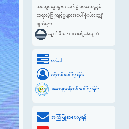
အထွေထွေရွေးကောက်ပွဲ မဲမသမာမှုနှင့်
တရားမဲ့ပြုကျင့်မှုများအပေါ် စုံစမ်းတွေ့ရှိ
ချက်များ
နေ့စဉ်မိုးလေဝသခန့်မှန်းချက်
တင်ဒါ
ဝန်ထမ်းခေါ်ယူခြင်း
စေတနာ့ဝန်ထမ်းခေါ်ယူခြင်း
အကြံပြုစာပေးပို့ရန်