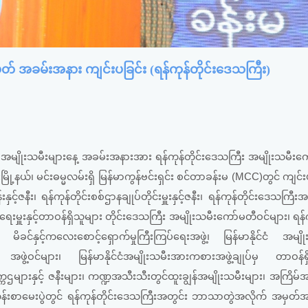
မှတ် အခမ်းအနား ကျင်းပခြင်း (ရန်ကုန်တိုင်းဒေသကြီး)
ျိုးသမီးများနေ့ အခမ်းအနားအား ရန်ကုန်တိုင်းဒေသကြီး အမျိုးသမီးကေ
ြို့နယ်၊ မင်းဓမ္မလမ်းရှိ မြန်မာကွန်ဗင်းရှင်း စင်တာခန်းမ (MCC)တွင် ကျင်း
နှင့်ဇနီး၊ ရန်ကုန်တိုင်းစစ်ဌာနချုပ်တိုင်းမှူးနှင့်ဇနီး၊ ရန်ကုန်တိုင်းဒေသကြီးအစ
းရေးမှူးနှင့်တာဝန်ရှိသူများ တိုင်းဒေသကြီး အမျိုးသမီးကော်မတီဝင်များ၊ ရန်က
င်နှင့်ကလေးစောင့်ရှောက်မှုကြီးကြပ်ရေးအဖွဲ့၊ မြန်မာနိုင်ငံ အမျိုးသ
ွဲ့ဝင်များ၊ မြန်မာနိုင်ငံအမျိုးသမီးအားကစားအဖွဲ့ချုပ်မှ တာဝန်ရှ
ဥက္ကဌများနှင့် ဇနီးများ၊ ကဏ္ဍအသီးသီးတွင်ထူးချွန်အမျိုးသမီးများ၊ အကြိမ်အ
်းစာမေးပွဲတွင် ရန်ကုန်တိုင်းဒေသကြီးအတွင်း ဘာသာတွဲအလိုက် အမှတ်အ