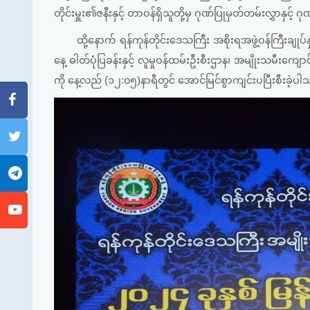
တိုင်းမှူး၏ဇနီးနှင့် တာဝန်ရှိသူတို့မှ ဂုဏ်ပြုမှတ်တမ်းလွှာနှင့် 
ထို့နောက် ရန်ကုန်တိုင်းဒေသကြီး အစိုးရအဖွဲ့ဝန်ကြီးခ
နေ့ ဓါတ်ပုံပြခန်းနှင့် လူမှုဝန်ထမ်းဦးစီးဌာန၊ အမျိုးသမီးကျ
ကို နေ့လည် (၁၂:၀၅)နာရီတွင် အောင်မြင်စွာကျင်းပပြီးစီးခဲ့ပ