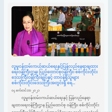
လူမှုဝန်ထမ်းကယ်ဆယ်ရေးနှင့်ပြန်လည်နေရာချထား
ရေးဝန်ကြီးဌာန၊ ပြည်ထောင်စုဝန်ကြီး၊ စစ်ကိုင်းတိုင်း
ဒေသကြီးဝန်ကြီးချုပ်နှင့် တာဝန်ရှိသူများ
စစ်ကိုင်းတိုင်းဒေသကြီးအတွင်းရှိ ရေ...
၀၄ စက်တင်ဘာ ၂၀၂၁
လူမှုဝန်ထမ်း၊ကယ်ဆယ်ရေးနှင့် ပြန်လည်နေရာ
ချထားရေးဝန်ကြီးဌာန ပြည်ထောင်စု ဝန်ကြီး၊ စစ်ကိုင်းတိုင်း