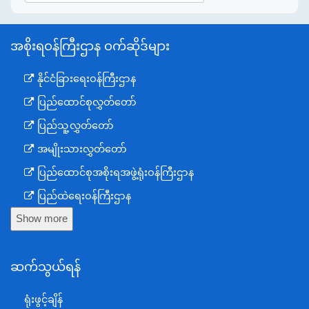
အစိုးရဝန်ကြီးဌာန ဝက်ဆိုဒ်များ
နိုင်ငံခြားရေးဝန်ကြီးဌာန
ပြည်ထောင်စုလွှတ်တော်
ပြည်သူ့လွှတ်တော်
အမျိုးသားလွှတ်တော်
ပြည်ထောင်စုအစိုးရအဖွဲ့ရုံးဝန်ကြီးဌာန
ပြည်ထဲရေးဝန်ကြီးဌာန
Show more
ကာကွယ်ရေးဝန်ကြီးဌာန
နယ်စပ်ရေးရာဝန်ကြီးဌာန
ဆက်သွယ်ရန်
စီမံကိန်း၊ဘဏ္ဍာရေးနှင့်စက်မှုဝန်ကြီးဌာန
ရင်းနှီးမြှုပ်နှံမှုနှင့် နိုင်ငံခြားစီးပွားဆက်သွယ်ရေးဝန်ကြီးဌာန
ရုံးဖွင့်ချိန်