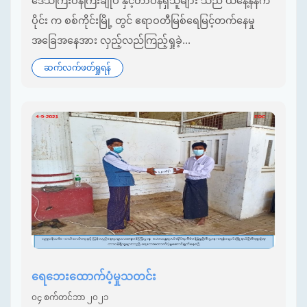
ဒေသကြီးဝန်ကြီးချုပ် နှင့်တာဝန်ရှိသူများ သည် ယနေ့နံနက်
ပိုင်း က စစ်ကိုင်းမြို့ တွင် ဧရာဝတီမြစ်ရေမြင့်တက်နေမှု
အခြေအနေအား လှည့်လည်ကြည့်ရှုခဲ့...
ဆက်လက်ဖတ်ရှုရန်
ရေဘေးထောက်ပံ့မှုသတင်း
၀၄ စက်တင်ဘာ ၂၀၂၁