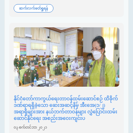
ဆက်လက်ဖတ်ရှုရန်
နိုင်ငံတော်ကာကွယ်ရေးတာဝန်ထမ်းဆောင်စဉ် ထိခိုက်
ဒဏ်ရာရရှိခဲ့သော ဆေးအဆင့်နိမ့် အီးအေ(၁/၂)
အရာရှိများအား နယ်ဘက်တာဝန်များ လွှဲပြောင်းထမ်း
ဆောင်နိုင်ရေး အစည်းအဝေးကျင်းပ
၀၃ စက်တင်ဘာ ၂၀၂၁