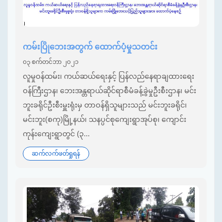
ကမ်းပြိုဘေးအတွက် ထောက်ပံ့မှုသတင်း
၀၃ စက်တင်ဘာ ၂၀၂၁
လူမှုဝန်ထမ်း၊ ကယ်ဆယ်ရေးနှင့် ပြန်လည်နေရာချထားရေး
ဝန်ကြီးဌာန၊ ဘေးအန္တရာယ်ဆိုင်ရာစီမံခန့်ခွဲမှုဦးစီးဌာန၊ မင်း
ဘူးခရိုင်ဦးစီးမှူးရုံးမှ တာဝန်ရှိသူများသည် မင်းဘူးခရိုင်၊
မင်းဘူး(စကု)မြို့နယ်၊ သနပ္ပင်စုကျေးရွာအုပ်စု၊ ကျောင်း
ကုန်းကျေးရွာတွင် (၃...
ဆက်လက်ဖတ်ရှုရန်