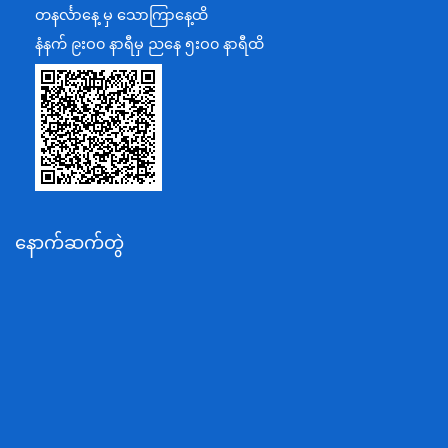
အပြည်ပြည်ဆိုင်ရာပူးပေါင်းဆောင်ရွက်ရေးဝန်ကြီးဌာန
တနင်္လာနေ့ မှ သောကြာနေ့ထိ
ပြန်ကြားရေးဝန်ကြီးဌာန
နံနက် ၉းဝ၀ နာရီမှ ညနေ ၅းဝ၀ နာရီထိ
သာသနာရေးနှင့် ယဉ်ကျေးမှုဝန်ကြီးဌာန
စိုက်ပျိုးရေး၊မွေးမြူရေးနှင့်ဆည်မြောင်းဝန်ကြီးဌာန
ပို့ဆောင်ရေးနှင့်ဆက်သွယ်ရေးဝန်ကြီးဌာန
သယံဇာတနှင့်ပတ်ဝန်းကျင်ထိန်းသိမ်းရေးဝန်ကြီးဌာန
လျှပ်စစ်နှင့်စွမ်းအင်ဝန်ကြီးဌာန
နောက်ဆက်တွဲ
အလုပ်သမား၊လူဝင်မှုကြီးကြပ်ရေးနှင့်ပြည်သူ့အင်အား
ဝန်ကြီးဌာန
စီးပွားရေးနှင့်ကူးသန်းရောင်းဝယ်ရေးဝန်ကြီးဌာန
ပညာရေးဝန်ကြီးဌာန
ကျန်းမာရေးနှင့်အားကစားဝန်ကြီးဌာန
ဆောက်လုပ်ရေးဝန်ကြီးဌာန
လူမူဝန်ထမ်း၊ကယ်ဆယ်ရေးနှင့်ပြန်လည်နေရာချထားရေး