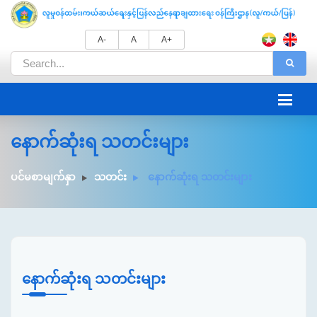
A-
A
A+
နောက်ဆုံးရ သတင်းများ
ပင်မစာမျက်နှာ
သတင်း
နောက်ဆုံးရ သတင်းများ
နောက်ဆုံးရ သတင်းများ