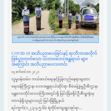
COVID-19 အသိပညာပေးခြင်းနှင့် ရာသီကာအလိုက်
ဖြစ်ပွားတတ်သော ‌သဘာဝဘေးအန္တရာယ် များ
အကြောင်း အသိပညာပေးသတင်း
၀၄ စက်တင်ဘာ ၂၀၂၁
လူမှု၀န်ထမ်း၊ ကယ်ဆယ်ရေးနှင့်ပြန်လည်နေရာချထား
ရေး၀န်ကြီးဌာန၊ ဘေးအန္တရာယ်ဆိုင်ရာ စီမံခန့်ခွဲမှုဦးစီးဌာန၊
မန္တလေးတိုင်း‌ဒေသကြီးအတွင်းရှိ မြင်းခြံခရိုင်ဦးစီးမှူးရုံးမှ
တာဝန်ရှိသူများသည် မြင်းခြံမြို့နယ်
ရပ်ကွက်(၁,၂,၃,၄,၅,၆)၊ ရဲတိုင်ကျေးရွာအုပ်စု၊...