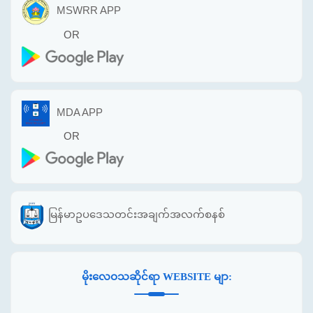
MSWRR APP
OR
MDA APP
OR
မြန်မာဥပဒေသတင်းအချက်အလက်စနစ်
မိုးလေဝသဆိုင်ရာ WEBSITE မျာ: