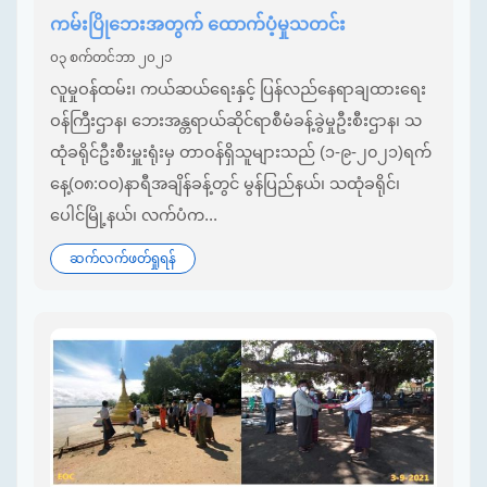
ကမ်းပြိုဘေးအတွက် ထောက်ပံ့မှုသတင်း
၀၃ စက်တင်ဘာ ၂၀၂၁
လူမှုဝန်ထမ်း၊ ကယ်ဆယ်ရေးနှင့် ပြန်လည်နေရာချထားရေး
ဝန်ကြီးဌာန၊ ဘေးအန္တရာယ်ဆိုင်ရာစီမံခန့်ခွဲမှုဦးစီးဌာန၊ သ
ထုံခရိုင်ဦးစီးမှူးရုံးမှ တာဝန်ရှိသူများသည် (၁-၉-၂၀၂၁)ရက်
နေ့(၀၈:ဝ၀)နာရီအချိန်ခန့်တွင် မွန်ပြည်နယ်၊ သထုံခရိုင်၊
ပေါင်မြို့နယ်၊ ​​လက်ပံက...
ဆက်လက်ဖတ်ရှုရန်