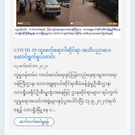
COVID-19 ကူးစက်ရောဂါဆိုင်ရာ အသိပညာပေး
ဆောင်ရွက်မှုသတင်း
၀၃ စက်တင်ဘာ ၂၀၂၁
လူမှုဝန်ထမ်း၊ ကယ်ဆယ်ရေးနှင့်ပြန်လည်​နေရာချထားရေး
ဝန်ကြီးဌာန၊ ဘေးအန္တရာယ်ဆိုင်ရာစီမံခန့်ခွဲမှုဦးစီးဌာန၊
လားရှိုးခရိုင်ဦးစီးမှူးရုံးအနေဖြင့် ဌာနဆိုင်ရာများ၊ ရပ်ကွက်
လူမှုရေးအသင်းအဖွဲ့များနှင့်ပူးပေါင်းပြီး (၃.၉.၂၀၂၁)ရက်
နေ့၌ လားရှိုးမြို့နေ ပ...
ဆက်လက်ဖတ်ရှုရန်