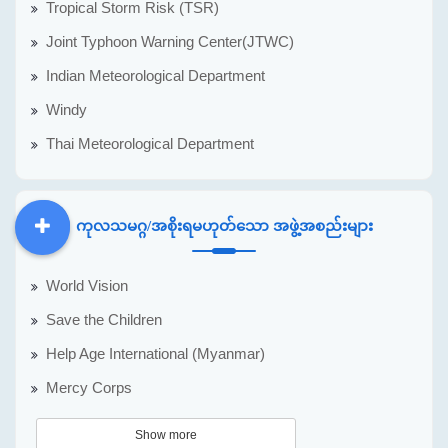
Tropical Storm Risk (TSR)
Joint Typhoon Warning Center(JTWC)
Indian Meteorological Department
Windy
Thai Meteorological Department
ကုလသမဂ္ဂ/အစိုးရမဟုတ်သော အဖွဲ့အစည်းများ
DDM
MOS
DSW
DOR
World Vision
Save the Children
Help Age International (Myanmar)
Mercy Corps
Show more