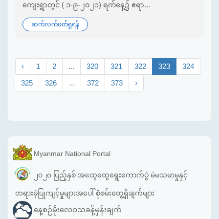
ကျေးရွာတွင် ( ၁-၉-၂၀၂၁) ရက်နေ့၌ ဧရာ...
ဆက်လက်ဖတ်ရှုရန်
‹
1
2
...
320
321
322
323
324
325
326
...
372
373
›
Myanmar National Portal
၂၀၂၀ ပြည့်နှစ် အထွေထွေရွေးကောက်ပွဲ မဲမသမာမှုနှင့်
တရားမဲ့ပြုကျင့်မှုများအပေါ် စုံစမ်းတွေ့ရှိချက်များ
နေ့စဉ်မိုးလေဝသခန့်မှန်းချက်