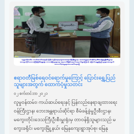
ဧရာဝတီမြစ်ရေဝင်ရောက်မှုကြောင့် ပြောင်းရွှေ့ပြည်
သူများအတွက် ထောက်ပံ့မှုသတင်း
၀၂ စက်တင်ဘာ ၂၀၂၁
လူမှုဝန်ထမ်း၊ ကယ်ဆယ်ရေးနှင့် ပြန်လည်နေရာချထားရေး
ဝန်ကြီးဌာန၊ ဘေးအန္တရာယ်ဆိုင်ရာ စီမံခန့်ခွဲမှုဦးစီးဌာန၊
မကွေးတိုင်းဒေသကြီးဦးစီးမှူးရုံးမှ တာဝန်ရှိသူများသည် မ
ကွေးခရိုင်၊ မကွေးမြို့နယ်၊ မြေနုကျေးရွာအုပ်စု၊ မြေနု