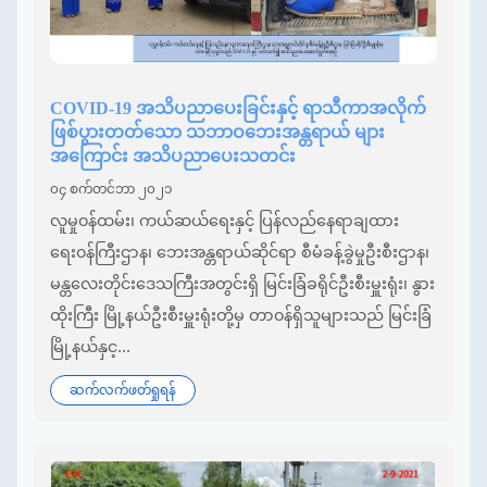
COVID-19 အသိပညာပေးခြင်းနှင့် ရာသီကာအလိုက်
ဖြစ်ပွားတတ်သော ‌သဘာဝဘေးအန္တရာယ် များ
အကြောင်း အသိပညာပေးသတင်း
၀၄ စက်တင်ဘာ ၂၀၂၁
လူမှု၀န်ထမ်း၊ ကယ်ဆယ်ရေးနှင့် ပြန်လည်နေရာချထား
ရေး၀န်ကြီးဌာန၊ ဘေးအန္တရာယ်ဆိုင်ရာ စီမံခန့်ခွဲမှုဦးစီးဌာန၊
မန္တလေးတိုင်း‌ဒေသကြီးအတွင်းရှိ မြင်းခြံခရိုင်ဦးစီးမှူးရုံး၊ နွား
ထိုးကြီး မြို့နယ်ဦးစီးမှူးရုံးတို့မှ တာ၀န်ရှိသူများသည် မြင်းခြံ
မြို့နယ်နှင့...
ဆက်လက်ဖတ်ရှုရန်