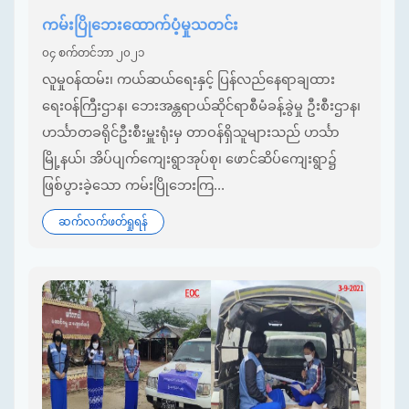
ကမ်းပြိုဘေးထောက်ပံ့မှုသတင်း
၀၄ စက်တင်ဘာ ၂၀၂၁
လူမှု၀န်ထမ်း၊ ကယ်ဆယ်ရေးနှင့် ပြန်လည်နေရာချထား
ရေး၀န်ကြီးဌာန၊ ဘေးအန္တရာယ်ဆိုင်ရာစီမံခန့်ခွဲမှု ဦးစီးဌာန၊
ဟင်္သာတခရိုင်ဦးစီးမှူးရုံးမှ တာဝန်ရှိသူများသည် ဟင်္သာ
မြို့နယ်၊ အိပ်ပျက်​ကျေးရွာအုပ်စု၊ ​ဖောင်ဆိပ်​ကျေးရွာ၌
ဖြစ်ပွားခဲ့​သော ကမ်းပြို​ဘေး​ကြ...
ဆက်လက်ဖတ်ရှုရန်