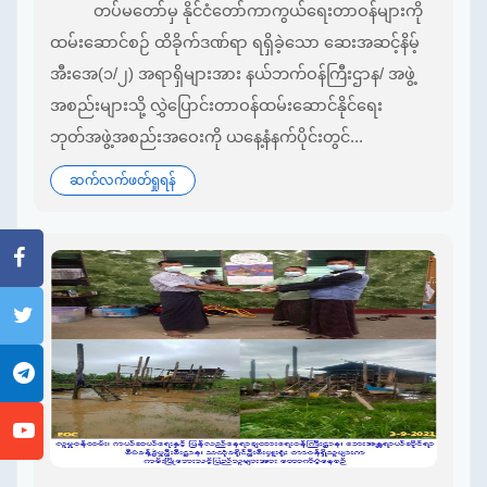
တပ်မတော်မှ နိုင်ငံတော်ကာကွယ်ရေးတာဝန်များကို
ထမ်းဆောင်စဉ် ထိခိုက်ဒဏ်ရာ ရရှိခဲ့သော ဆေးအဆင့်နိမ့်
အီးအေ(၁/၂) အရာရှိများအား နယ်ဘက်ဝန်ကြီးဌာန/ အဖွဲ့
အစည်းများသို့ လွှဲပြောင်းတာဝန်ထမ်းဆောင်နိုင်ရေး
ဘုတ်အဖွဲ့အစည်းအဝေးကို ယနေ့နံနက်ပိုင်းတွင်...
ဆက်လက်ဖတ်ရှုရန်