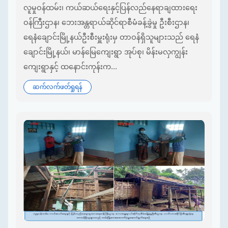
လူမှုဝန်ထမ်း၊ ကယ်ဆယ်ရေးနှင့်ပြန်လည်နေရာချထားရေး
ဝန်ကြီးဌာန၊ ဘေးအန္တရာယ်ဆိုင်ရာစီမံခန့်ခွဲမှု ဦးစီးဌာန၊
ရေနံချောင်းမြို့နယ်ဦးစီးမှူးရုံးမှ တာဝန်ရှိသူများသည် ရေနံ
ချောင်းမြို့နယ်၊ မာန်မြေကျေးရွာ အုပ်စု၊ မိန်းမလှကျွန်း
ကျေးရွာနှင့် ထနောင်းကုန်းက...
ဆက်လက်ဖတ်ရှုရန်