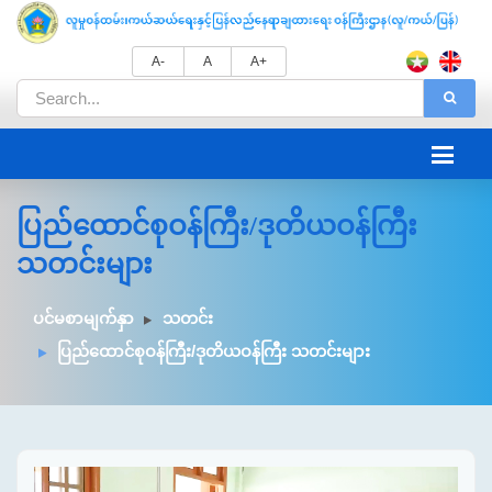
A-
A
A+
ပြည်ထောင်စုဝန်ကြီး/ဒုတိယဝန်ကြီး
သတင်းများ
ပင်မစာမျက်နှာ
သတင်း
ပြည်ထောင်စုဝန်ကြီး/ဒုတိယဝန်ကြီး သတင်းများ