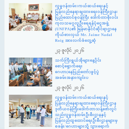
လူမှုဝန်ထမ်း၊ကယ်ဆယ်ရေးနှင့်
ပြန်လည်နေရာချထားရေးဝန်ကြီးဌာန၊
ပြည်ထောင်စုဝန်ကြီး ဒေါက်တာစိုးဝင်း
ကုလသမဂ္ဂလူဦးရေရန်ပုံငွေအဖွဲ့
(UNFPA)၏ မြန်မာနိုင်ငံဆိုင်ရာဌာနေ
ကိုယ်စားလှယ် Mr. Jaime Nadal
Roig အားလက်ခံတွေ့ဆုံ
၂၃ ဇူလိုင် ၂၀၂၆
သက်ကြီးရွယ်အိုများနေ့ပိုင်း
စောင့်ရှောက်ရေး
ဂေဟာ(နေပြည်တော်)ဖွင့်ပွဲ
အခမ်းအနားကျင်းပ
၂၃ ဇူလိုင် ၂၀၂၆
လူမှုဝန်ထမ်း၊ကယ်ဆယ်ရေးနှင့်
ပြန်လည်နေရာချထားရေးဝန်ကြီးဌာန
ဒုတိယဝန်ကြီးဒေါက်တာသန့်ဇော်လွင်
သည်လူမှုဝန်ထမ်းဦးစီးဌာနနှင့်
ပြန်လည်ထူထောင်ရေးဦးစီးဌာနများမှ
စခန်း/ဂေဟာများသို့ သွားရောက်