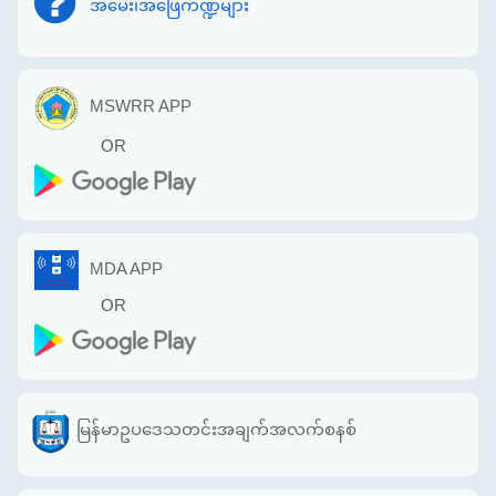
အမေး၊အဖြေကဏ္ဍများ
MSWRR APP
OR
MDA APP
OR
မြန်မာဥပဒေသတင်းအချက်အလက်စနစ်