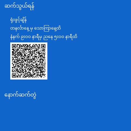
ဆက်သွယ်ရန်
စီမံကိန်း၊ဘဏ္ဍာရေးနှင့်စက်မှုဝန်ကြီးဌာန
ရင်းနှီးမြှုပ်နှံမှုနှင့် နိုင်ငံခြားစီးပွားဆက်သွယ်ရေးဝန်ကြီးဌာန
ရုံးဖွင့်ချိန်
အပြည်ပြည်ဆိုင်ရာပူးပေါင်းဆောင်ရွက်ရေးဝန်ကြီးဌာန
တနင်္လာနေ့ မှ သောကြာနေ့ထိ
ပြန်ကြားရေးဝန်ကြီးဌာန
နံနက် ၉းဝ၀ နာရီမှ ညနေ ၅းဝ၀ နာရီထိ
သာသနာရေးနှင့် ယဉ်ကျေးမှုဝန်ကြီးဌာန
စိုက်ပျိုးရေး၊မွေးမြူရေးနှင့်ဆည်မြောင်းဝန်ကြီးဌာန
ပို့ဆောင်ရေးနှင့်ဆက်သွယ်ရေးဝန်ကြီးဌာန
သယံဇာတနှင့်ပတ်ဝန်းကျင်ထိန်းသိမ်းရေးဝန်ကြီးဌာန
လျှပ်စစ်နှင့်စွမ်းအင်ဝန်ကြီးဌာန
နောက်ဆက်တွဲ
အလုပ်သမား၊လူဝင်မှုကြီးကြပ်ရေးနှင့်ပြည်သူ့အင်အား
ဝန်ကြီးဌာန
စီးပွားရေးနှင့်ကူးသန်းရောင်းဝယ်ရေးဝန်ကြီးဌာန
ပညာရေးဝန်ကြီးဌာန