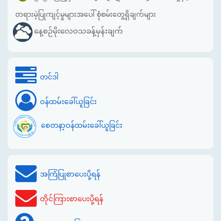
တရားမဲ့ပြုကျင့်မှုများအပေါ် စုံစမ်းတွေ့ရှိချက်များ
နေ့စဉ်မိုးလေဝသခန့်မှန်းချက်
တင်ဒါ
ဝန်ထမ်းခေါ်ယူခြင်း
စေတနာ့ဝန်ထမ်းခေါ်ယူခြင်း
အကြံပြုစာပေးပို့ရန်
တိုင်ကြားစာပေးပို့ရန်