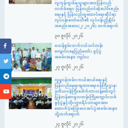
လူကုန်ကူးခံရသူများအားပြန်လည်
လက်ခံရေး၊ ပြန်လည်ဝင်ဆံ့ပေါင်းစည်း
ရေးနှင့် ပြန်လည်ထူထောင်ရေးဆိုင်ရာ
လုပ်ငန်းကော်မတီ၏ လုပ်ငန်းညှိနှိုင်း
အစည်းအဝေး(၂/၂၀၂၆) တက်ရောက်
၃၀ ဇူလိုင် ၂၀၂၆
မသန်စွမ်းသက်ငယ်သင်တန်း
ကျောင်း(နေပြည်တော်) ဖွင့်ပွဲ
အခမ်းအနား ကျင်းပ
၂၇ ဇူလိုင် ၂၀၂၆
လူမှုဝန်ထမ်း၊ကယ်ဆယ်ရေးနှင့်
ပြန်လည်နေရာချထားရေးဝန်ကြီးဌာန၊
ဒုတိယဝန်ကြီးဒေါက်တာသန့်ဇော်လွင်
ပြွန်တန်ဆာမူလတန်းကြိုကျောင်းသစ်
ဖွင့်ပွဲနှင့်ဘိုးဘွားရိပ်သာများအား
ထောက်ပံ့ကြေးပေးအပ်ပွဲအခမ်းအနား
သို့တက်ရောက်
၂၄ ဇူလိုင် ၂၀၂၆