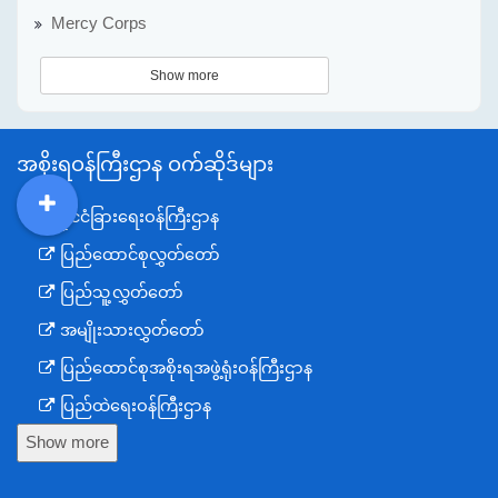
Mercy Corps
Show more
အစိုးရဝန်ကြီးဌာန ဝက်ဆိုဒ်များ
နိုင်ငံခြားရေးဝန်ကြီးဌာန
DDM
MOS
DSW
DOR
ပြည်ထောင်စုလွှတ်တော်
ပြည်သူ့လွှတ်တော်
အမျိုးသားလွှတ်တော်
ပြည်ထောင်စုအစိုးရအဖွဲ့ရုံးဝန်ကြီးဌာန
ပြည်ထဲရေးဝန်ကြီးဌာန
Show more
ကာကွယ်ရေးဝန်ကြီးဌာန
နယ်စပ်ရေးရာဝန်ကြီးဌာန