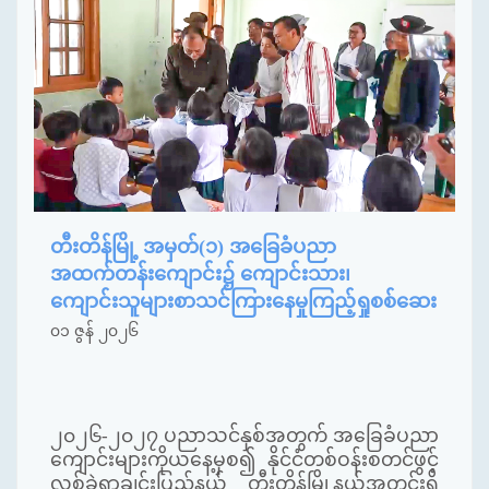
တီးတိန်မြို့ အမှတ်(၁) အခြေခံပညာ
အထက်တန်းကျောင်း၌ ကျောင်းသား၊
ကျောင်းသူများစာသင်ကြားနေမှုကြည့်ရှုစစ်ဆေး
၀၁ ဇွန် ၂၀၂၆
၂၀၂၆-၂၀၂၇ ပညာသင်နှစ်အတွက် အခြေခံပညာ
ကျောင်းများကိုယနေ့မှစ၍ နိုင်ငံတစ်ဝန်းစတင်ဖွင့်
လှစ်ခဲ့ရာချင်းပြည်နယ် တီးတိန်မြို့နယ်အတွင်းရှိ