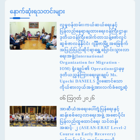
နောက်ဆုံးရသတင်းများ
လူမှုဝန်ထမ်း၊ကယ်ဆယ်ရေးနှင့်
ပြန်လည်နေရာချထားရေးဝန်ကြီးဌာန၊
ဒုတိယဝန်ကြီးဒေါက်တာသန့်ဇော်လွင်
ဆွစ်ဇာလန်နိုင်ငံ၊ ဂျီနီဗာမြို့အခြေစိုက်
အပြည်ပြည်ဆိုင်ရာရွှေ့ပြောင်းသွားလာ
ရေးအဖွဲ့(International
Organization for Migration -
IOM) ရုံးချုပ်၏ Operationsဌာနမှ
ဒုတိယညွှန်ကြားရေးမှူးချုပ် Ms.
Ugochi DANIELS ဦးဆောင်သော
ကိုယ်စားလှယ်အဖွဲ့အားလက်ခံတွေ့ဆုံ
၀၆ ဩဂုတ် ၂၀၂၆
အာဆီယံအရေးပေါ်တုံ့ပြန်ရေးနှင့်
ဆန်းစစ်လေ့လာရေးအဖွဲ့ အစောပိုင်း
ပြန်လည်ထူထောင်ရေး သင်တန်း
အဆင့်- ၂ (ASEAN-ERAT Level-2
Course on Early Recovery)