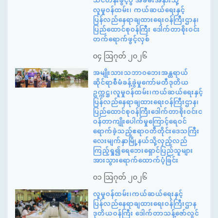
သင်တန်းဖွင့်ပွဲ အခမ်းအနားသို့
လူမှုဝန်ထမ်း၊ ကယ်ဆယ်ရေးနှင့်
ပြန်လည်နေရာချထားရေးဝန်ကြီးဌာန၊
ပြည်ထောင်စုဝန်ကြီး ဒေါက်တာစိုးဝင်း
တက်ရောက်ဖွင့်လှစ်
၀၄ ဩဂုတ် ၂၀၂၆
အမျိုးသားသဘာဝဘေးအန္တရာယ်
ဆိုင်ရာစီမံခန့်ခွဲမှုကော်မတီဒုတိယ
ဥက္ကဋ္ဌ၊လူမှုဝန်ထမ်း၊ကယ်ဆယ်ရေးနှင့်
ပြန်လည်နေရာချထားရေးဝန်ကြီးဌာန၊
ပြည်ထောင်စုဝန်ကြီးဒေါက်တာစိုးဝင်းင
ဝန်တာကျိုးပေါက်မှုကြောင့်ရေဝင်
ရောက်ခဲ့သည့်ဧရာဝတီတိုင်းဒေသကြီး
လေးမျက်နှာမြို့နယ်သို့လှည့်လည်
ကြည့်ရှု၍ရေဘေးရှောင်ပြည်သူများ
အားသွားရောက်ထောက်ပံ့ခြင်း
၀၁ ဩဂုတ် ၂၀၂၆
လူမှုဝန်ထမ်း၊ကယ်ဆယ်ရေးနှင့်
ပြန်လည်နေရာချထားရေးဝန်ကြီးဌာန
ဒုတိယဝန်ကြီး ဒေါက်တာသန့်ဇော်လွင်