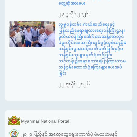
တွေ့ဆုံအားပေး
၂၃ ဇူလိုင် ၂၀၂၆
လူမှုဝန်ထမ်း၊ကယ်ဆယ်ရေးနှင့်
ပြန်လည်နေရာချထားရေးဝန်ကြီးဌာန၊
ဒုတိယဝန်ကြီးဒေါက်တာသန့်ဇော်လွင်
ပဲခူးတိုင်းဒေသကြီးတွင်ဖွင့်လှစ်သည့်မ
သန်စွမ်းမှုအဆင့်သတ်မှတ်ခြင်းနှင့်မ
သန်စွမ်းသူများမှတ်ပုံတင်ခြင်း
သင်တန်း၌အမှာစကားပြောကြားကာမ
သန်စွမ်းထောက်ပံ့ကြေးများပေးအပ်
ခြင်း
၂၂ ဇူလိုင် ၂၀၂၆
Myanmar National Portal
၂၀၂၀ ပြည့်နှစ် အထွေထွေရွေးကောက်ပွဲ မဲမသမာမှုနှင့်