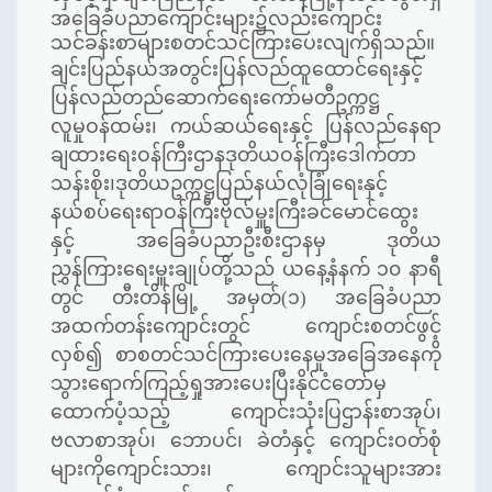
အခြေခံပညာကျောင်းများ၌လည်းကျောင်း
သင်ခန်းစာများစတင်သင်ကြားပေးလျက်ရှိသည်။
ချင်းပြည်နယ်အတွင်းပြန်လည်ထူထောင်ရေးနှင့်
ပြန်လည်တည်ဆောက်ရေးကော်မတီဥက္ကဋ္ဌ
လူမှုဝန်ထမ်း၊ ကယ်ဆယ်ရေးနှင့် ပြန်လည်နေရာ
ချထားရေးဝန်ကြီးဌာနဒုတိယဝန်ကြီးဒေါက်တာ
သန်းစိုး၊ဒုတိယဥက္ကဋ္ဌပြည်နယ်လုံခြုံရေးနှင့်
နယ်စပ်ရေးရာဝန်ကြီးဗိုလ်မှူးကြီးခင်မောင်ထွေး
နှင့် အခြေခံပညာဦးစီးဌာနမှ ဒုတိယ
ညွှန်ကြားရေးမှူးချုပ်တို့သည် ယနေ့နံနက် ၁၀ နာရီ
တွင် တီးတိန်မြို့ အမှတ်(၁) အခြေခံပညာ
အထက်တန်းကျောင်းတွင် ကျောင်းစတင်ဖွင့်
လှစ်၍ စာစတင်သင်ကြားပေးနေမှုအခြေအနေကို
သွားရောက်ကြည့်ရှုအားပေးပြီးနိုင်ငံတော်မှ
ထောက်ပံ့သည့် ကျောင်းသုံးပြဌာန်းစာအုပ်၊
ဗလာစာအုပ်၊ ဘောပင်၊ ခဲတံနှင့် ကျောင်းဝတ်စုံ
များကိုကျောင်းသား၊ ကျောင်းသူများအား