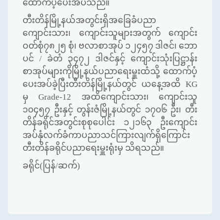
ထောက်ပံ့ပေးအပ်သည်။
တီးတိန်မြို့နယ်အတွင်းရှိအခြေခံပညာ
ကျောင်းသား၊ ကျောင်းသူများအတွက် ကျောင်း
ဝတ်စုံ၇၈၂၅ စုံ၊ ဗလာစာအုပ် ၁၂၄၅၇ ဒါဇင်၊ ဘော
ပင် / ခဲတံ ၃၄၇၂ ဒါဇင်နှင့် ကျောင်းသုံးပြဋ္ဌာန်း
စာအုပ်များကိုမြို့နယ်ပညာရေးမှူးထံသို့ ထောက်ပံ့
ပေးအပ်ခဲ့ပြီးတီးတိန်မြို့နယ်တွင် ယနေ့အထိ
KG
မှ
Grade-
12 အထိကျောင်းသား၊ ကျောင်းသူ
၁၀၄၅၇ ဦးနှင့် တွန်းဇံမြို့နယ်တွင် ၁၇၀၆ ဦး၊ တီး
တိန်ခရိုင်အတွင်းစုစုပေါင်း ၁၂၁၆၃ ဦးကျောင်း
အပ်နှံလက်ခံကာပညာသင်ကြားလျက်ရှိကြောင်း
တီးတိန်ခရိုင်ပညာရေးမှူးရုံးမှ သိရသည်။
ခရိုင်(ပြန်/ဆက်)