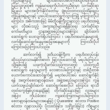
ကူညီနေကြသူ များအားလေးစားဂုဏ်ယူပါကြောင်း
၊
ပြည်သူလူထု
၏
ကျန်းမာရေးကိုပါဝင်ကူညီရာမှာ သက်ဆိုင်ရာ
မြို့နယ် များအလိုက်နိုင်ငံတော်မှ ဖွဲ့စည်းထားသည့်ထိန်းချုပ်
တုံ့ပြန်အဖွဲ့များနှင့် ပူးပေါင်းဆောင်ရွက်သွားကြဖို့ မှာကြားလိုပါ
ကြောင်း၊ အဓိကအားဖြင့် မိမိတို့ဝန်ကြီးဌာနသည် ပရဟိတအဖွဲ့
များ လိုအပ်သည့် အကူအညီ
များရရှိနိုင်ရေး သက်ဆိုင်ရာ
ကော်မတီများ၊ ဌာနအဖွဲ့အစည်းများအကြား
ချိတ်ဆက်
ဆောင်ရွက်
ပေးလျက်ရှိပါကြောင်း ၊ ပရဟိတမောင်နှမများရဲ့
လက်ရှိဆောင်ရွက်နေမှုအခြေအနေများကို ကြားသိ
လို
ပါ
ကြောင်းပြောကြားပါသည်။
ဆက်လက်၍ ဒုတိယဝန်ကြီးက ပရဟိတလုပ်ငန်း
ဆိုသည်မှာသာမန်စိတ်ဓာ
တ်
ဖြင့်လုပ်ဆောင်၍ မရပါကြောင်း၊
သို့ဖြစ်ပါ၍ ယခုကဲ့သို့ခက်ခဲသည့်ကာလတွင် ပါဝင်ကူညီ
ဆောင်ရွက် နေသူများကို လေးစားပါကြောင်းနှင့် တစ်ဦးတစ်
ယောက်ကောင်းဆောင်ရွက်၍ မရဘဲပေါင်းစပ် ဆောင်ရွက်နိုင်
ရန် အတွက်စေတနာ့ဝန်ထမ်း
၊
အဖွဲ့အစည်းများအကြား ကွန်
ယက်သဖွယ်ချိတ်ဆက် ဆောင်ရွက်စေလိုပါ ကြောင်း၊ ရာသီ
တုတ်ကွေးဖြစ်ပွားနေချိန်နှင့် တိုက်ဆိုင်နေသဖြင့် လူအများ
အပြား ကိုယ်ခံအား ကျဆင်းကြတာများပါကြောင်း၊
စေတနာ့ဝန်ထမ်းများအနေဖြင့်
( Quarantine
စင်တာ၊
Positive
စင်တာ၊ လူနာသယ်ပို့၊ ပိုးသတ်ခြင်း၊ သဂြိုလ်ခြင်း
)
ကိစ္စများ