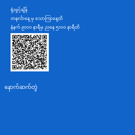
ရင်းနှီးမြှုပ်နှံမှုနှင့် နိုင်ငံခြားစီးပွားဆက်သွယ်ရေးဝန်ကြီးဌာန
ရုံးဖွင့်ချိန်
အပြည်ပြည်ဆိုင်ရာပူးပေါင်းဆောင်ရွက်ရေးဝန်ကြီးဌာန
တနင်္လာနေ့ မှ သောကြာနေ့ထိ
ပြန်ကြားရေးဝန်ကြီးဌာန
နံနက် ၉းဝ၀ နာရီမှ ညနေ ၅းဝ၀ နာရီထိ
သာသနာရေးနှင့် ယဉ်ကျေးမှုဝန်ကြီးဌာန
စိုက်ပျိုးရေး၊မွေးမြူရေးနှင့်ဆည်မြောင်းဝန်ကြီးဌာန
ပို့ဆောင်ရေးနှင့်ဆက်သွယ်ရေးဝန်ကြီးဌာန
သယံဇာတနှင့်ပတ်ဝန်းကျင်ထိန်းသိမ်းရေးဝန်ကြီးဌာန
လျှပ်စစ်နှင့်စွမ်းအင်ဝန်ကြီးဌာန
နောက်ဆက်တွဲ
အလုပ်သမား၊လူဝင်မှုကြီးကြပ်ရေးနှင့်ပြည်သူ့အင်အား
ဝန်ကြီးဌာန
စီးပွားရေးနှင့်ကူးသန်းရောင်းဝယ်ရေးဝန်ကြီးဌာန
ပညာရေးဝန်ကြီးဌာန
ကျန်းမာရေးနှင့်အားကစားဝန်ကြီးဌာန