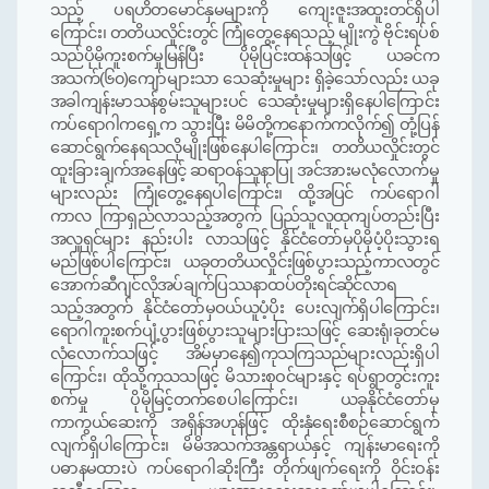
သည့်
ပရဟိတမောင်နှမများကို ကျေးဇူးအထူးတင်ရှိပါ
ကြောင်း၊ တတိယလှိုင်းတွင် ကြုံတွေ့နေရသည့် မျိုးကွဲ ဗိုင်းရပ်စ်
သည်ပိုမို
ကူး
စက်မှုမြန်ပြီး ပိုမိုပြင်းထန်သဖြင့် ယခင်က
အသက်
(
၆၀
)
ကျော်များသာ သေဆုံးမှုများ ရှိခဲ့သော်လည်း ယခု
အခါကျန်းမာသန်စွမ်းသူများပင် သေဆုံးမှုများရှိနေပါကြောင်း
ကပ်ရောဂါကရှေ့က သွားပြီး မိမိတို့ကနောက်ကလိုက်၍ တုံ့ပြန်
ဆောင်ရွက်နေရသလိုမျိုးဖြစ်နေပါကြောင်း၊ တတိယလှိုင်းတွင်
ထူးခြားချက်အနေဖြင့် ဆရာဝန်သူနာပြု
အင်
အားမလုံလောက်မှု
များလည်း ကြုံတွေ့နေရပါကြောင်း
၊
ထို့အပြင် ကပ်ရောဂါ
ကာလ ကြာရှည်လာသည့်အတွက် ပြည်သူလူထုကျပ်တည်းပြီး
အလှူရှင်များ နည်းပါး လာသဖြင့် နိုင်ငံတော်မှပိုမိုပံ့ပိုးသွားရ
မည်ဖြစ်ပါကြောင်း၊ ယခုတတိယလှိုင်းဖြစ်ပွားသည့်ကာလတွင်
အောက်ဆီဂျင်လိုအပ်ချက်ပြ
ဿ
နာထပ်တိုးရင်ဆိုင်လာရ
သည့်အတွက် နိုင်ငံတော်မှဝယ်ယူပံ့ပိုး ပေးလျက်ရှိပါကြောင်း၊
ရောဂါကူးစက်ပျံ့ပွားဖြစ်ပွားသူများပြားသဖြင့် ဆေးရုံ
၊
ခုတင်မ
လုံလောက်သဖြင့် အိမ်မှာနေ၍ကုသကြသည်များလည်းရှိပါ
ကြောင်း၊
ထိုသို့ကုသသဖြင့်
မိသားစုဝင်များနှင့် ရပ်ရွာတွင်းကူး
စက်မှု ပိုမိုမြင့်တက်စေပါကြောင်း၊ ယခုနိုင်ငံတော်မှ
ကာကွယ်ဆေးကို အရှိန်အဟုန်ဖြင့် ထိုးနှံရေးစီစဉ်ဆောင်ရွက်
လျက်ရှိပါကြောင်း၊ မိမိအသက်အန္တရာယ်နှင့် ကျန်းမာရေးကို
ပဓာနမထားပဲ ကပ်ရောဂါဆိုးကြီး တိုက်ဖျက်ရေးကို ဝိုင်းဝန်း