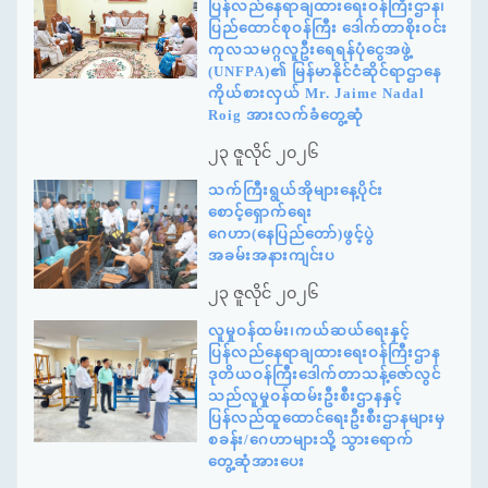
ပြန်လည်နေရာချထားရေးဝန်ကြီးဌာန၊
ပြည်ထောင်စုဝန်ကြီး ဒေါက်တာစိုးဝင်း
ကုလသမဂ္ဂလူဦးရေရန်ပုံငွေအဖွဲ့
(UNFPA)၏ မြန်မာနိုင်ငံဆိုင်ရာဌာနေ
ကိုယ်စားလှယ် Mr. Jaime Nadal
Roig အားလက်ခံတွေ့ဆုံ
၂၃ ဇူလိုင် ၂၀၂၆
သက်ကြီးရွယ်အိုများနေ့ပိုင်း
စောင့်ရှောက်ရေး
ဂေဟာ(နေပြည်တော်)ဖွင့်ပွဲ
အခမ်းအနားကျင်းပ
၂၃ ဇူလိုင် ၂၀၂၆
လူမှုဝန်ထမ်း၊ကယ်ဆယ်ရေးနှင့်
ပြန်လည်နေရာချထားရေးဝန်ကြီးဌာန
ဒုတိယဝန်ကြီးဒေါက်တာသန့်ဇော်လွင်
သည်လူမှုဝန်ထမ်းဦးစီးဌာနနှင့်
ပြန်လည်ထူထောင်ရေးဦးစီးဌာနများမှ
စခန်း/ဂေဟာများသို့ သွားရောက်
တွေ့ဆုံအားပေး