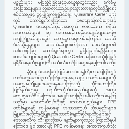
ပစ္စည်းများ မပြည့်စုံခြင်းနှင့်ဝယ်ယူရာတွင်လည်း ခက်ခဲမှု
အခြေအနေများ၊ လူနာတင်ယာဉ်များသွားလာရာတွင်လုံခြုံရေး
စစ်ဆေးမှုနှင့် ခွင့်ပြုချက်ရရှိနိုင်ရေး၊
Quarantine
Center
များ
တွင် ဆောင်ရွက်နေကြသော စေတနာ့ဝန်ထမ်းများနှင့်
Quarantine
ဝင်ရောက်သူများအတွက် စားသောက် စရိတ်
အခက်အခဲများ
)
နှင့် ဒေသအလိုက်လိုအပ်ချက်များအဖြစ်
အချို့မြို့နယ်များတွင်
ဆက်သွယ်ရေးလမ်းကြောင်း ယာယီ
ပိတ်ဆို့နေမှုများ၊ အောက်ဆီဂျင်စက်ရုံ
အား
ဒေသခံများ
၏
အစီအစဉ်ဖြင့် ဆောင်ရွက်ရာတွင် ခွင့်ပြုချက်ရ
ရှိ
နိုင်ရေး၊
စာသင်ကျောင်းများကို
Quarantine Center
အဖြစ် အသုံးပြုခွင့်
ရရှိနိုင်ရေးကိစ္စများ
)
ကို အသီးသီးတင်ပြ ဆွေးနွေးခဲ့ကြပါသည်။
နိဂုံးချုပ်အနေဖြင့် ပြည်ထောင်စုဝန်ကြီးက မြေပြင်
တွင်
လက်တွေ့ဆောင်ရွက်ပြီးကြုံတွေ့နေရ သည့် အခက်အခဲများကို
အတွေ့အကြုံမျှဝေဆွေးနွေးပေးကြသည့် တိုင်းဒေသကြီး၊
ပြည်နယ်များမှ ပရဟိတကိုယ်စားလှယ်များကို အထူး
ကျေးဇူးတင်ရှိပါကြောင်း
၊
အချုပ်အားဖြင့် အဓိကလိုအပ်နေကြ
သည်မှာ အောက်ဆီဂျင်အိုးနှင့် ဆက်စပ်ပစ္စည်းများ၊
PPE
ဝတ်စုံများနှင့် ကျန်းမာရေး
အ
ကာ
အ
ကွယ် သုံးပစ္စည်းများ၊
မြို့နယ်အလိုက်ခွင့်ပြုချက်ထောက်ခံချက်ဆိုင်ရာကိစ္စများနှင့်
ဒေသအလိုက် သီးခြားလိုအပ် ချက်များကိုလည်း
ကြားသိရပါ
ကြောင်း၊ မူဝါဒအားဖြင့်
PPE
ကျန်းမာရေး
အ
ကာ
အ
ကွယ်သုံး