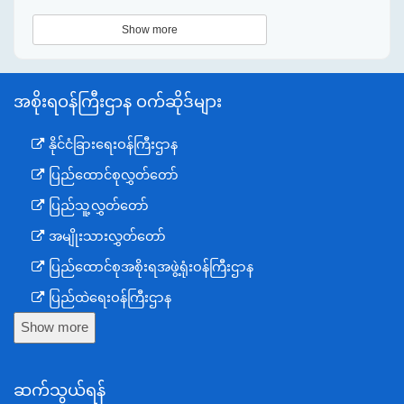
Show more
အစိုးရဝန်ကြီးဌာန ဝက်ဆိုဒ်များ
နိုင်ငံခြားရေးဝန်ကြီးဌာန
ပြည်ထောင်စုလွှတ်တော်
ပြည်သူ့လွှတ်တော်
အမျိုးသားလွှတ်တော်
ပြည်ထောင်စုအစိုးရအဖွဲ့ရုံးဝန်ကြီးဌာန
ပြည်ထဲရေးဝန်ကြီးဌာန
Show more
ကာကွယ်ရေးဝန်ကြီးဌာန
နယ်စပ်ရေးရာဝန်ကြီးဌာန
ဆက်သွယ်ရန်
စီမံကိန်း၊ဘဏ္ဍာရေးနှင့်စက်မှုဝန်ကြီးဌာန