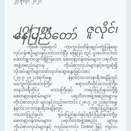
၂၇ ဇူလိုင် ၂၀၂၁
၂၇/၂၈၊ ဇူလိုင်၊
နေပြည်တော်
ကိုဗစ်
-
၁၉ရောဂါ ကာကွယ်၊ထိန်းချုပ်
၊
တုံ့ပြန်ရေး
လုပ်ငန်းစဉ်များနှင့်ပတ်သက်ပြီး မြေပြင် တွင် ပူးပေါင်းပါဝင်
ဆောင်ရွက်လျက်ရှိကြသော စေတနာ့ဝန်ထမ်းများ၊ ပရဟိတ
အဖွဲ့အစည်းများမှ ကိုယ်စားလှယ်များနှင့်တွေ့ဆုံ၍
လိုအပ်ချက်များဖော်ထုတ်ဆွေးနွေးခြင်းအား
(
၂၇
.
၇
.
၂၀၂၁
)
ရက်နေ့၊ နံနက်
(
၁၀
:
၀၀
)
နာရီအချိန်တွင်
မကွေးတိုင်းဒေသကြီး၊ ဧ
ရာ
ဝ
တီ
တိုင်းဒေသကြီး၊
တန
င်္သာ
ရီတိုင်း ဒေသကြီးနှင့် ကရင်ပြည်နယ်တို့ရှိ
စေတနာ့ဝန်ထမ်းများ၊ ပရဟိတအဖွဲ့အစည်းများမှ
ကိုယ်စားလှယ် များနှင့်လည်းကောင်း (၂၈.၇.၂၀၂၁)ရက်နေ့၊
နံနက်(၁၀:၀၀)နာရီအချိန်တွင် ကချင်ပြည်နယ်၊
ကယားပြည်နယ်၊ ရှမ်းပြည်နယ်နှင့်ရခိုင်ပြည်နယ်တို့မှ
စေတနာ့ဝန်ထမ်းများ၊ ပရဟိတအ
ဖွဲ့
အစည်း များမှ
ကိုယ်စားလှယ်များနှင့် လည်းကောင်း
Online
ဖြင့် ကျင်းပ