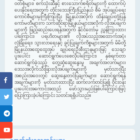
ဝတ်စုံများ၊ စက်သုံးဆီနှင့် စားသောက်စရိတ်များကို ထောက်ပံ့
ပေးနိုင်ရေးအတွက် တိုင်းဒေသကြီး
/
ပြည်နယ် စီမံ အုပ်ချုပ်ရေး
ကောင်စီများမှကြီးကြပ်ပြီး မြို့နယ်အလိုက် ထိန်းချုပ်
၊
တုံ့ပြန်
ကော်မတီများက သက်ဆိုင်ရာမြို့နယ်များအလိုက် လိုအပ်ချက်
များကို ဖြည့်ဆည်းပေးရန်အတွက် နိုင်ငံတော်မှ ညွှန်ကြားထား
ပါကြောင်း
၊
ပရဟိတများ၏ လိုအပ်သည
်အထောက်အပံ့၊
လုံခြုံရေး၊ သွားလာရေးနှင့် ခွင့်ပြုချက်ကိစ္စများအတွက် မိမိတို့
မြို့နယ်
အထွေ
ထွေအုပ်
ချုပ်ရေးဦးစီးဌာန
များဖြင့် သေချာ
ပူးပေါင်း ဆောင်ရွက်ပေးစေလိုပါကြောင်း၊ နှစ်ရက်တာ
ဆောင်ရွက်ခဲ့သည့် တွေ့ဆုံဆွေးနွေးမှု အချက်အလက်များ၊
ဒေသအလိုက်သီးခြားလိုအပ်ချက်များကို မှတ်သားပြီး
အစည်းအဝေးတွင် ဆွေးနွေးတင်ပြချက်များ၊ ဆောင်ရွက်ရန်
အချက်များကို မှတ်သားထားပြီး ဆက်လက်တင်ပြ၍ ဝိုင်းဝန်း
ပူးပေါင်းအကောင်အထည် ဖော်သွားမည်ဖြစ်ပါကြောင်းဖြင့်
ပြောကြားခဲ့ပါကြောင်း သတင်းရရှိပါသည်။