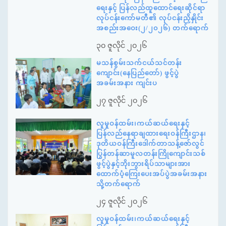
ရေးနှင့် ပြန်လည်ထူထောင်ရေးဆိုင်ရာ
လုပ်ငန်းကော်မတီ၏ လုပ်ငန်းညှိနှိုင်း
အစည်းအဝေး(၂/၂၀၂၆) တက်ရောက်
၃၀ ဇူလိုင် ၂၀၂၆
မသန်စွမ်းသက်ငယ်သင်တန်း
ကျောင်း(နေပြည်တော်) ဖွင့်ပွဲ
အခမ်းအနား ကျင်းပ
၂၇ ဇူလိုင် ၂၀၂၆
လူမှုဝန်ထမ်း၊ကယ်ဆယ်ရေးနှင့်
ပြန်လည်နေရာချထားရေးဝန်ကြီးဌာန၊
ဒုတိယဝန်ကြီးဒေါက်တာသန့်ဇော်လွင်
ပြွန်တန်ဆာမူလတန်းကြိုကျောင်းသစ်
ဖွင့်ပွဲနှင့်ဘိုးဘွားရိပ်သာများအား
ထောက်ပံ့ကြေးပေးအပ်ပွဲအခမ်းအနား
သို့တက်ရောက်
၂၄ ဇူလိုင် ၂၀၂၆
လူမှုဝန်ထမ်း၊ကယ်ဆယ်ရေးနှင့်