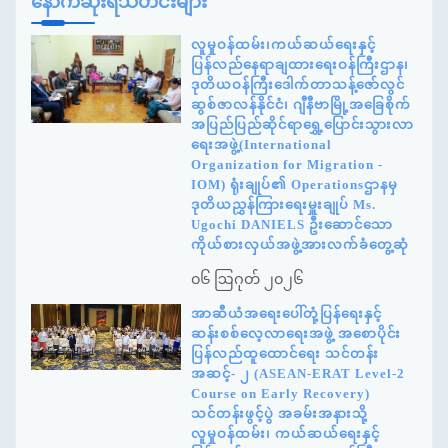
နောက်ဆုံးရသတင်းများ
လူမှုဝန်ထမ်း၊ကယ်ဆယ်ရေးနှင့်
ပြန်လည်နေရာချထားရေးဝန်ကြီးဌာန၊
ဒုတိယဝန်ကြီးဒေါက်တာသန့်ဇော်လွင်
ဆွစ်ဇာလန်နိုင်ငံ၊ ဂျီနီဗာမြို့အခြေစိုက်
အပြည်ပြည်ဆိုင်ရာရွှေ့ပြောင်းသွားလာ
ရေးအဖွဲ့(International
Organization for Migration -
IOM) ရုံးချုပ်၏ Operationsဌာနမှ
ဒုတိယညွှန်ကြားရေးမှူးချုပ် Ms.
Ugochi DANIELS ဦးဆောင်သော
ကိုယ်စားလှယ်အဖွဲ့အားလက်ခံတွေ့ဆုံ
၀၆ ဩဂုတ် ၂၀၂၆
အာဆီယံအရေးပေါ်တုံ့ပြန်ရေးနှင့်
ဆန်းစစ်လေ့လာရေးအဖွဲ့ အစောပိုင်း
ပြန်လည်ထူထောင်ရေး သင်တန်း
အဆင့်- ၂ (ASEAN-ERAT Level-2
Course on Early Recovery)
သင်တန်းဖွင့်ပွဲ အခမ်းအနားသို့
လူမှုဝန်ထမ်း၊ ကယ်ဆယ်ရေးနှင့်