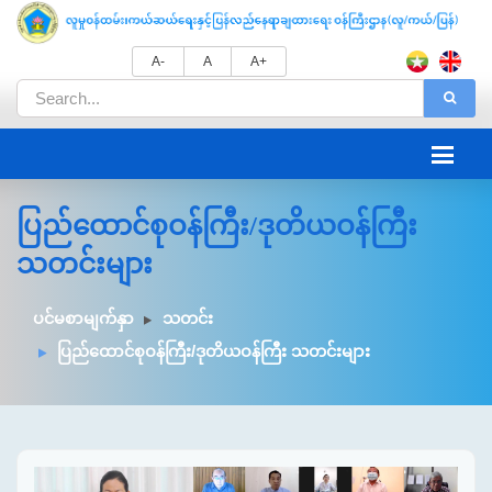
A-
A
A+
ပြည်ထောင်စုဝန်ကြီး/ဒုတိယဝန်ကြီး
သတင်းများ
ပင်မစာမျက်နှာ
သတင်း
ပြည်ထောင်စုဝန်ကြီး/ဒုတိယဝန်ကြီး သတင်းများ