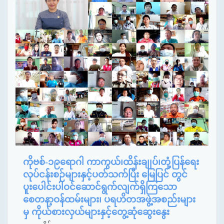
ကိုဗစ်-၁၉ရောဂါ ကာကွယ်၊ထိန်းချုပ်၊တုံ့ပြန်ရေး
လုပ်ငန်းစဉ်များနှင့်ပတ်သက်ပြီး မြေပြင် တွင်
ပူးပေါင်းပါဝင်ဆောင်ရွက်လျက်ရှိကြသော
စေတနာ့ဝန်ထမ်းများ၊ ပရဟိတအဖွဲ့အစည်းများ
မှ ကိုယ်စားလှယ်များနှင့်တွေ့ဆုံဆွေးနွေး