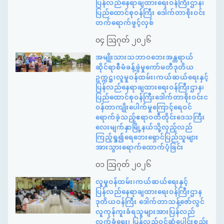
ပြန်လည်နေရာချထားရေးဝန်ကြီးဌာန၊
ပြည်ထောင်စုဝန်ကြီး ဒေါက်တာစိုးဝင်း
တက်ရောက်ဖွင့်လှစ်
၀၄ ဩဂုတ် ၂၀၂၆
အမျိုးသားသဘာဝဘေးအန္တရာယ်
ဆိုင်ရာစီမံခန့်ခွဲမှုကော်မတီဒုတိယ
ဥက္ကဋ္ဌ၊လူမှုဝန်ထမ်း၊ကယ်ဆယ်ရေးနှင့်
ပြန်လည်နေရာချထားရေးဝန်ကြီးဌာန၊
ပြည်ထောင်စုဝန်ကြီးဒေါက်တာစိုးဝင်းင
ဝန်တာကျိုးပေါက်မှုကြောင့်ရေဝင်
ရောက်ခဲ့သည့်ဧရာဝတီတိုင်းဒေသကြီး
လေးမျက်နှာမြို့နယ်သို့လှည့်လည်
ကြည့်ရှု၍ရေဘေးရှောင်ပြည်သူများ
အားသွားရောက်ထောက်ပံ့ခြင်း
၀၁ ဩဂုတ် ၂၀၂၆
လူမှုဝန်ထမ်း၊ကယ်ဆယ်ရေးနှင့်
ပြန်လည်နေရာချထားရေးဝန်ကြီးဌာန
ဒုတိယဝန်ကြီး ဒေါက်တာသန့်ဇော်လွင်
လူကုန်ကူးခံရသူများအားပြန်လည်
လက်ခံရေး၊ ပြန်လည်ဝင်ဆံ့ပေါင်းစည်း