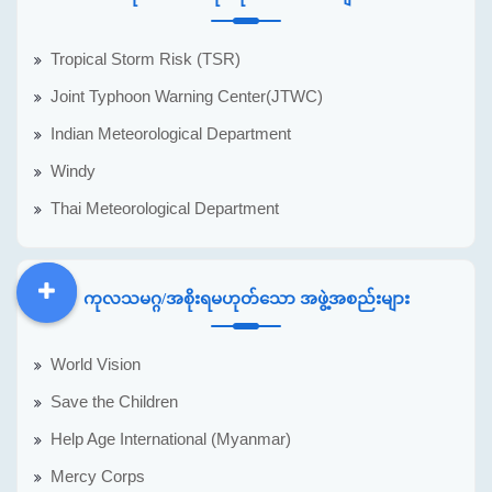
Tropical Storm Risk (TSR)
Joint Typhoon Warning Center(JTWC)
Indian Meteorological Department
Windy
Thai Meteorological Department
ကုလသမဂ္ဂ/အစိုးရမဟုတ်သော အဖွဲ့အစည်းများ
DDM
MOS
DSW
DOR
World Vision
Save the Children
Help Age International (Myanmar)
Mercy Corps