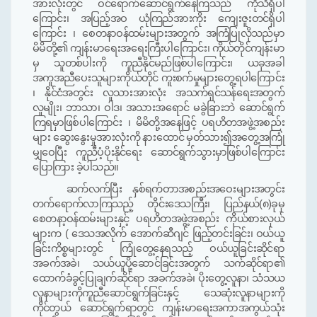
အားလုံးတွင် ဝင်ရောက်ဆောင်ရွက်နေကြသည် ကိုသိရှိပါ
ကြောင်း
၊
အပြည့်အဝ ယုံကြည်အားကိုး ကျေးဇူးတင်ရှိပါ
ကြောင်း ၊ စေတနာဝန်ထမ်းများအတွက် အကြံပြုလိုသည်မှာ
မိမိတို့၏ ကျန်းမာရေးအရေးကြီးပါကြောင်း
၊
ကိုယ်တိုင်ကျန်းမာ
မှ သူတစ်ပါးကို ကူညီနိုင်မည်ဖြစ်ပါကြောင်း
၊
ယခုအခါ
အကူအညီပေးသူများကိုယ်တိုင် ကူးစက်မှုများတွေ့ရပါကြောင်း
၊ နိုင်ငံအတွ
င်း
လူသားအားလုံး အသက်ရှင်သန်ရေးအတွက်
လူမျိုး၊ ဘာသာ၊ ဝါဒ၊ အသားအရောင် မခွဲခြားဘဲ ဆောင်ရွက်
ကြရမှာဖြစ်ပါကြောင်း ၊ မိမိတို့အနေဖြင့် ပရဟိတအဖွဲ့အစည်း
များ ဆွေးနွေးမှုအားလုံးကို
နားထောင် မှတ်သား၍အတွေ့အကြုံ
မျှဝေပြီး ကူညီပံ့ပိုးနိုင်ရေး ဆောင်ရွက်သွားမှာဖြစ်ပါကြောင်း
ပြောကြား
ခဲ့ပါသည်။
ဆက်လက်ပြီး နှစ်ရက်တာအစည်းအဝေးများအတွင်း
တက်ရောက်လာကြသည့် တိုင်းဒေသကြီး၊ ပြည်နယ်
(
၈
)
ခုမှ
စေတနာ့ဝန်ထမ်းများနှင့် ပရဟိတအဖွဲ့အစည်း ကိုယ်စားလှယ်
များက
(
ဒေသအလိုက် အောက်ဆီဂျင် ဖြည့်တင်းခြင်း၊ ဝယ်ယူ
ခြင်းကိစ္စများတွင် ကြုံတွေ့နေရသည့် ဝယ်ယူခြင်းဆိုင်ရာ
အခက်အခဲ၊ သယ်ယူပို့ဆောင်ခြင်းအတွက် သက်ဆိုင်ရာ၏
ထောက်ခံခွင့်ပြုချက်ဆိုင်ရာ အခက်အခဲ၊ ပိုးတွေ့လူနာ၊
သံသယ
လူနာများကိုကူညီဆောင်ရွက်ခြင်းနှင့် သေဆုံးလူနာများကို
ကိုင်တွယ် ဆောင်ရွက်ရာတွင် ကျန်းမာရေး
အကာအကွယ်သုံး