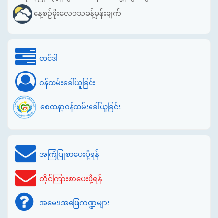
နေ့စဉ်မိုးလေဝသခန့်မှန်းချက်
တင်ဒါ
ဝန်ထမ်းခေါ်ယူခြင်း
စေတနာ့ဝန်ထမ်းခေါ်ယူခြင်း
အကြံပြုစာပေးပို့ရန်
တိုင်ကြားစာပေးပို့ရန်
အမေး၊အဖြေကဏ္ဍများ