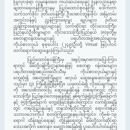
ပြုလုပ်ခဲ့ရာ
လူမှုဝန်ထမ်း၊
ကယ်ဆယ်ရေးနှင့် ပြန်လည်နေရာ
ချထားရေးဝန်ကြီးဌာန
မှ
ပြည်ထောင်စုဝန်ကြီး ဒေါက်တာ
သက်သက်ခိုင်၊ ဒုတိယဝန်ကြီး ဦးအောင်ထွန်းခိုင်၊ အမြဲတမ်း
အတွင်းဝန်နှင့် ညွှန်ကြားရေးမှူး ချုပ်များ၊ ဒုတိယ
ညွှန်ကြားရေးမှူးချုပ်များနှင့် သက်ဆိုင်ရာ တိုင်းဒေသကြီး၊
ပြည်နယ်ဦးစီးမှူးများ၊ တိုင်းဒေသကြီး
/
ပြည်နယ်
(
၈
)
ခုတို့မှ
စေတနာ့ဝန်ထမ်းများနှင့် ပရဟိတအဖွဲ့အစည်းများမှ
ကိုယ်စားလှယ် စုစုပေါင်း
(
၂၄၉
)
ဦးတို့
Virtual
ဖြင့်ပါဝင်
တက်ရောက်ဆွေးနွေးခဲ့ကြပါသည်။
ပြည်ထောင်စုဝန်ကြီးမှ အဖွင့်အမှာစကားပြောကြား
ရာတွင် မိမိတို့ဝန်ကြီးဌာနအနေဖြင့် စေတနာ့ ဝန်ထမ်းများ၊
ပရဟိတအဖွဲ့အစည်းအသီးသီးမှ ကိုယ်စားလှယ်
များနှင့်
တွေ့ဆုံ၍ အတွေ့အကြုံများ ဖလှယ် ဆွေးနွေးဆောင်ရွက်ခဲ့
သည်မှာ
(
၃
)
ကြိမ်ရှိခဲ့ပြီဖြစ်ပြီး
၊
ယခုထပ်မံ၍ လိုအပ်ချက်များ
ကို အသေးစိတ်တင်ပြ ဆွေးနွေးနိုင်ရန် တစ်ရက်
လျှင်
တိုင်း
ဒေသကြီး၊ ပြည်နယ်လေးခုနှုန်းဖြင့် နှစ်ရက်ခွဲ၍
(
၄
)
ကြိမ်မြောက်
နှင့်
(
၅
)
ကြိမ်မြောက် တွေ့ဆုံခြင်းဖြစ်ပါကြောင်း
၊
လက်ရှိအချိန်
တွင် ကရင်ပြည်နယ်နှင့် တနင
သာရီတိုင်းတို့တွင် ရောဂါအပြင်
သဘာဝဘေးကိုပါ စတင်ကြုံတွေ့နေရပါကြောင်း၊
ကိုဗစ်-၁၉
ရောဂါ ထိန်းချုပ်ရေးနှင့် တုံ့ပြန်ရေးတွင် မိမိတို့သက်ဆိုင်ရာ
ဒေသအလိုက် စေတနာ၊ မေတ္တာအခြေခံ၍ ပူးပေါင်းပါဝင်နေကြ