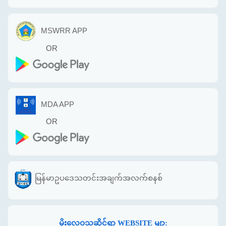
MSWRR APP
OR
MDA APP
OR
မြန်မာဥပဒေသတင်းအချက်အလက်စနစ်
မိုးလေဝသဆိုင်ရာ WEBSITE မျာ: