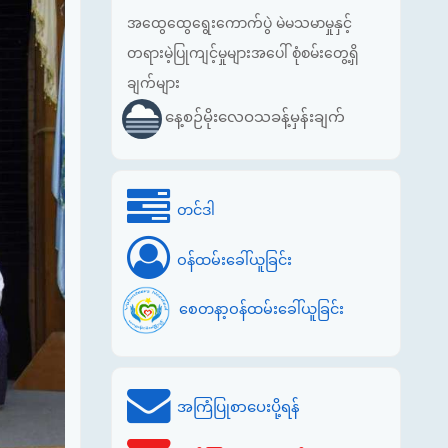
အထွေထွေရွေးကောက်ပွဲ မဲမသမာမှုနှင့်
တရားမဲ့ပြုကျင့်မှုများအပေါ် စုံစမ်းတွေ့ရှိ
ချက်များ
နေ့စဉ်မိုးလေဝသခန့်မှန်းချက်
တင်ဒါ
ဝန်ထမ်းခေါ်ယူခြင်း
စေတနာ့ဝန်ထမ်းခေါ်ယူခြင်း
အကြံပြုစာပေးပို့ရန်