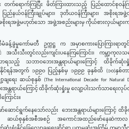
း
တက်ရောက်ကြပြီး
ဖိတ်ကြားထားသည့်
ပြည်ထောင်စုဝန်ကြ
ပြည်နယ်ဝန်ကြီးချုပ်များ၊
ဒုတိယဝန်ကြီးများ၊
အစိုးရအဖွဲ့ဝ
စိုးရအဖွဲ့မဟုတ်သော အဖွဲ့အစည်းများမှ
ကိုယ်စားလှယ်များ
စီမံခန့်ခွဲမှုကော်မတီ
ဥက္ကဋ္ဌ
က
အမှာစကားပြောကြားရာတွင
ံ
အသီးသီးတွင်လည်းကျင်းပနေကြကြောင်း၊
ကမ္ဘာ့ကုလသမဂ
ွေ့လာရသည့်
သဘာဝဘေးအန္တရာယ်များကြောင့်
ထိခိုက်ဆုံးရှု
ချနိုင်ရန်အတွက်
၁၉၉၀
ပြည့်နှစ်မှ
၁၉၉၉
ခုနှစ်ထိ
၁၀
နှစ်
(
)
ာ့ချရေး
ဆယ်စုနှစ်
(The International Decade for Natural D
န္တရာယ်ကြောင့်
ထိခိုက်ဆုံးရှုံးမှု
လျော့ပါးသက်သာရေးလုပ်ငန
့ပါကြောင်း။
်ဆောင်ရွက်နေသော်လည်း
ဘေးအန္တရာယ်များကြောင့်
ထိခို
ဆယ်စုနှစ်အစီအစဉ်
အကောင်အထည်ဖော်နေဆဲကာလ
က်ဆုံးရှုံးနိုင်ခြေလျှော့ချရေးဆိုင်ရာ
ပထမဆုံးအကြိမ်
ကမ္ဘာ့ညီ