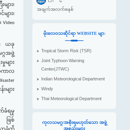
ီးများ၊
အချက်အလက်စနစ်
င်များ၊
က
Video
မိုးလေဝသဆိုင်ရာ WEBSITE မျာ:
်
ယခု
Tropical Storm Risk (TSR)
္ဂအဖွဲ့
Joint Typhoon Warning
ံးမှုများ
Center(JTWC)
တာကာလ
Indian Meteorological Department
isaster
်းများ
Windy
Thai Meteorological Department
က်ခံရမှု
ဖြစ်
ကုလသမဂ္ဂ/အစိုးရမဟုတ်သော အဖွဲ့
လာခံကို
အစည်းများ