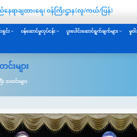
းရှင်း
ဝန်ဆောင်မှုလုပ်ငန်း
ပူးပေါင်းဆောင်ရွက်ချက်များ
မူဝါ
တင်းများ
ြီး သတင်းများ