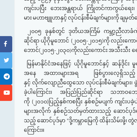
ကျင်းပပြီး
ဘေးအန္တရာယ်
ကြိုတင်ကာကွယ်ရေး၊
မား
မဟာဗျူဟာနှင့်
လုပ်ငန်းစီမံချက်များကို
ချမှတ်ဆ
၂၀၀၅
ခုနှစ်တွင်
ဒုတိယအကြိမ်
ကမ္ဘာ့ညီလာခံက
ဆိုင်ရာ
ယိုဂိုမူဘောင်
၂၀၀၅
၂၀၁၅
ကို
လည်းကောင
(
-
)
ဘောင်
၂၀၁၅
၂၀၃၀
ကိုလည်းကောင်း
အသီးသီး ရေ
(
-
)
မြန်မာနိုင်ငံအနေဖြင့်
ယိုဂိုမူဘောင်နှင့်
ဆန်ဒိုင်း
မူ
အနေ
အထားများအရ
ဖြစ်ပွားလေ့ရှိသည့်
နှင့်
လိုက်လျောညီထွေသော
လုပ်ငန်းစီမံချက်များ၊
ဖ
ခဲ့ပါကြောင်း၊
အပြည်ပြည်ဆိုင်ရာ
သဘာဝဘေး
ကို
၂၀၁၀
ပြည့်နှစ်ကစပြီး
နှစ်စဉ်မပျက်
ကျင်းပခဲ့
(
)
များအလိုက်
နှစ်စဉ်သတ်မှတ်ထားသည့်
ဆောင်ပုဒ်
သည့်
ဆောင်ပုဒ်မှာ
ဒို့ကမ္ဘာမြေကို
ထိန်းသိမ်းဖို့၊
တွဲလ
“
ကြောင်း။