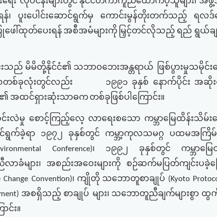
းရေး လုပ်ငန်းများတွင်
နိုင်ငံတကာကူညီထောက်ပံ့သူများ၊
အဖွဲ
ရန်၊
ပူးပေါင်းဆောင်ရွက်မှ
ကောင်းမွန်တိုးတက်သည့်
ရလဒ်
ပြုဖေါ်ထုတ်ပေးရန်
အစီအမံများကို
မြှင့်တင်လိုသည့်
ရည် ရွယ်ခ
ုင်းသည်
မိမိတို့နိုင်ငံ၏
သဘာဝဘေးအန္တရာယ် ဖြစ်ပွားမှုသမိုင်းက
စ်ခုလုံးတွင်လည်း
၁၉၉၁
ခုနှစ်
နောက်ပိုင်း
အဆိုးရ
ှု၏
အထင်ရှားဆုံးသာဓက
တစ်ခုဖြစ်ပါကြောင်း။
်းလဲမှု
စောင့်ကြည့်လေ့
လာရေးစသော
ကမ္ဘာမြေထိန်းသိမ်းရ
်ရွက်ခဲ့ရာ
၁၉၇၂
ခုနှစ်တွင်
ကမ္ဘာ့ကုလသမဂ္ဂ
ပထမအကြိမ်
၊
၁၉၉၂
ခုနှစ်တွင်
ကမ္ဘာမြေ
onmental Conference)
ီလာခံများ၊
အစည်းအဝေးများကို
စဉ်ဆက်မပြတ်ကျင်းပခဲ့ကြ
၊
ကျိုတို
သဘောတူစာချုပ်
 Change Convention)
(Kyoto Protoco
အစရှိသည့်
စာချုပ် များ၊
သဘောတူညီချက်များစွာ
ထွက်
ement)
ောင်း။