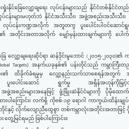
ံးရှုံးနိုင်ခြေလျှော့ချရေး
လုပ်ငန်းများသည်
နိုင်ငံတစ်နိုင်ငံတည်
ုပ်ငန်းများမဟုတ်ဘဲ
နိုင်ငံအသီးသီး၊
အဖွဲ့အစည်းအသီးသီး၊
လုပ်ငန်းကဏ္ဍအလိုက်
အတူတကွ
ပူးပေါင်းပါဝင်ဆောင်ရ
စီ၏
အတိုင်းအတာအလိုက်
မျှော်မှန်းထားချက်များကို
ပေါက
်ခြေ
လျှော့ချရေးဆိုင်ရာ
ဆန်ဒိုင်းမူဘောင်
၂၀၁၅
၂၀၃၀
၏
ကမ
-
)
(
အနက်
ယခုနှစ်၏ ပန်းတိုင်သည်
ကမ္ဘာကြီးတည
obal Targets)
ား၏
ထိခိုက်ခံရမှုမှ
လျှော့နည်းသက်သာစေရန်အတွက်
အ
ပူးပေါင်းဆောင် ရွက်မှု
အရှိန်အဟုန်ကိုမြှင့
အဖွဲ့အစည်းများအနေဖြင့်
ဖွံ့ဖြိုးဆဲနိုင်ငံများကို
ပိုမိုထောက်
ားပါကြောင်း၊
လက်ရှိ
ကိုဗစ်
၁၉
ရောဂါ
ကာကွယ်၊ထိန်းချုပ်
-
ုင်နှင့်
လိုက်လျောညီထွေစွာ
တစ်ကမ္ဘာလုံးအတိုင်းအတာဖြင့်
ဝ
ား
တွေ့မြင်ရမည် ဖြစ်ပါကြောင်း။