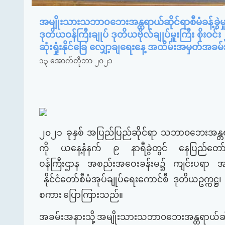
အမျိုးသားသဘာ၀ဘေးအန္တရာယ်ဆိုင်ရာစီမံခန့်ခွဲမှုကေ
ဒုတိယဝန်ကြီးချုပ် ဒုတိယဗိုလ်ချုပ်မှူးကြီး စို
ဆုံးရှုံးနိုင်ခြေ လျှော့ချရေးနေ့ အထိမ်းအမှတ်
၁၃ အောက်တိုဘာ ၂၀၂၁
၂၀၂၁
ခုနှစ်
အပြည်ပြည်ဆိုင်ရာ
သဘာ၀ဘေးအန္တ
ကို
ယနေ့နံနက်
၉
နာရီခွဲတွင်
နေပြည်တော်ရ
ဝန်ကြီးဌာန
အစည်းအဝေးခန်းမ၌
ကျင်းပရာ
အ
နိုင်ငံတော်စီမံအုပ်ချုပ်ရေးကောင်စီ
ဒုတိယဥက္ကဋ္ဌ၊
စကား
ပြောကြားသည်။
အခမ်းအနားသို့
အမျိုးသားသဘာ၀ဘေးအန္တရာယ်ဆိုင်ရာ