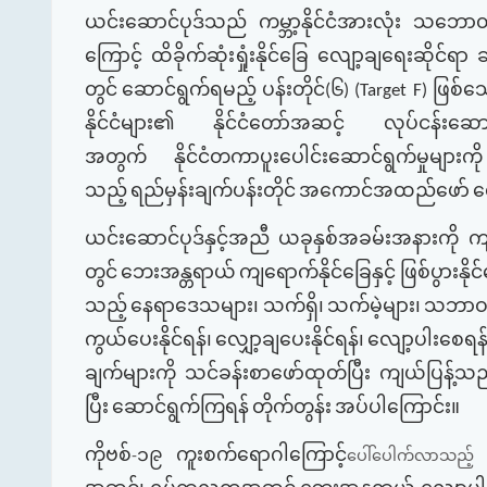
ယင်းဆောင်ပုဒ်သည်
ကမ္ဘာ့နိုင်ငံအားလုံး
သဘောတူ
ကြောင့်
ထိခိုက်ဆုံးရှုံးနိုင်ခြေ
လျော့ချရေးဆိုင်ရာ
ဆ
တွင်
ဆောင်ရွက်ရမည့်
ပန်းတိုင်
၆
ဖြစ်သ
(
) (Target F)
နိုင်ငံများ၏
နိုင်ငံတော်အဆင့်
လုပ်ငန်းဆောင်
အတွက်
နိုင်ငံတကာပူးပေါင်းဆောင်ရွက်မှုများကို
သည့်
ရည်မှန်းချက်ပန်းတိုင်
အကောင်အထည်ဖော်
ရ
ယင်းဆောင်ပုဒ်နှင့်အညီ
ယခုနှစ်အခမ်းအနားကို
က
တွင်
ဘေးအန္တရာယ်
ကျရောက်နိုင်ခြေနှင့်
ဖြစ်ပွားနိုင
သည့်
နေရာဒေသများ၊
သက်ရှိ၊
သက်မဲ့များ၊
သဘာဝပတ
ကွယ်ပေးနိုင်ရန်၊
လျှော့ချပေးနိုင်ရန်၊
လျော့ပါးစေရ
ချက်များကို
သင်ခန်းစာဖော်ထုတ်ပြီး
ကျယ်ပြန့်သည
ပြီး
ဆောင်ရွက်ကြရန်
တိုက်တွန်း
အပ်ပါကြောင်း။
ကိုဗစ်
၁၉
ကူးစက်ရောဂါကြောင့်
-
ပေါ်ပေါက်လာသည့်