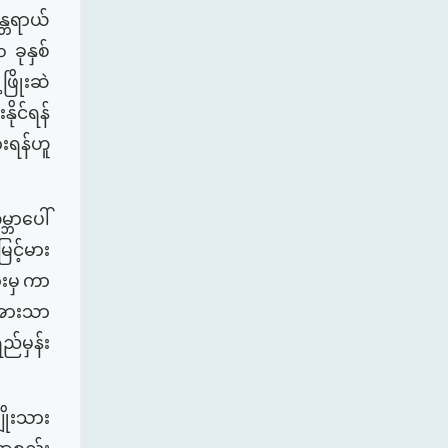
္တရာယ်
၁
ခုနှစ်
ွံ့ဖြိုးဆဲ
နိုင်ရန်
ွားရန်ဟူ
္ဘာပေါ်
ေမြင့်မား
ားမှ
ကာ
အားသာ
ည်မှန်း
ိုးသား