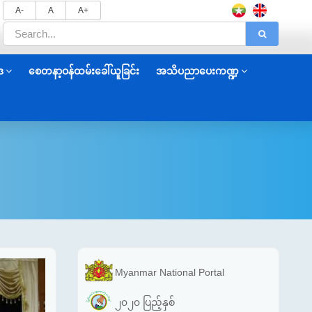
A-
A
A+
ဒ
စေတနာ့ဝန်ထမ်းခေါ်ယူခြင်း
အသိပညာပေးကဏ္ဍ
Myanmar National Portal
၂၀၂၀ ပြည့်နှစ်