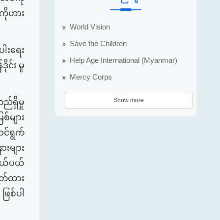
ုကိုဟား
World Vision
Save the Children
ပါးရေး
Help Age International (Myanmar)
ဒိုင်း
မူ
Mercy Corps
Show more
ည်ရှိမှု
စ်များ
င်ရွက်
ားများ
နယ်ပယ်
တ်ထား
ဖြစ်ပါ
”