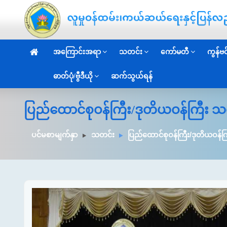
အကြောင်းအရာ
သတင်း
ကော်မတီ
ကွန်ဗင်
ဓာတ်ပုံ/ဗွီဒီယို
ဆက်သွယ်ရန်
ပြည်ထောင်စုဝန်ကြီး/ဒုတိယဝန်ကြီး သ
ပင်မစာမျက်နှာ
သတင်း
ပြည်ထောင်စုဝန်ကြီး/ဒုတိယဝန်က