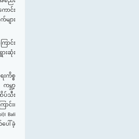
့အစည်း
ကောင်း
ျက်များ
ြောင်း
ွားဆုံး
ေးကိစ္စ
ကမ္ဘာ့
ထိပ်သီး
ောင်း၊
၊
l)
Bali
ပေါ်ခဲ့