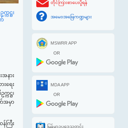
တိုင်ကြားစာပေးပို့ရန်
က္ကဋ္ဌ၊
အမေး၊အဖြေကဏ္ဍများ
က်
MSWRR APP
OR
်းအနား
ထားရေး
MDA APP
ဥက္ကဋ္ဌ၊
OR
်အမှာ
န်ကြီး
မြန်မာဥပဒေသတင်း