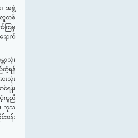
း၊
အဖွဲ့
လူတစ်
ွက်ကြမှ
်ရောက်
္ဘာလုံး
်တံ့ရန်
ားလုံး
်တင်ရန်၊
ပံ့ကူညီ
၊
ကုသ
ိုင်းဝန်း