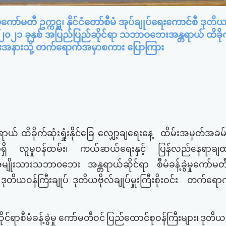
ာ်မတီ ဥက္ကဋ္ဌ၊ နိုင်ငံတော်စီမံ အုပ်ချုပ်ရေးကောင်စီ ဒုတိယဥ
းဝင်း ၂၀၂၁ ခုနှစ် အပြည်ပြည်ဆိုင်ရာ သဘာဝဘေးအန္တရာယ် ထိခို
အခမ်းအနားသို့ တက်ရောက်အမှာစကား ပြောကြား
ရာယ်
ထိခိုက်ဆုံးရှုံးနိုင်ခြေ
လျှော့ချရေးနေ့
ထိမ်းအမှတ်အခမ
ှိ
လူမှုဝန်ထမ်း၊
ကယ်ဆယ်ရေးနှင့်
ပြန်လည်နေရာချ
မျိုးသားသဘာ၀ဘေး
အန္တရာယ်ဆိုင်ရာ
စီမံခန့်ခွဲမှုကော်မတီ
ဒုတိယဝန်ကြီးချုပ်
ဒုတိယဗိုလ်ချုပ်မှူးကြီးစိုးဝင်း
တက်ရောက
စီမံခန့်ခွဲမှု
ကော်မတီဝင်
ပြည်ထောင်စုဝန်ကြီးများ၊
ဒုတိယဝ