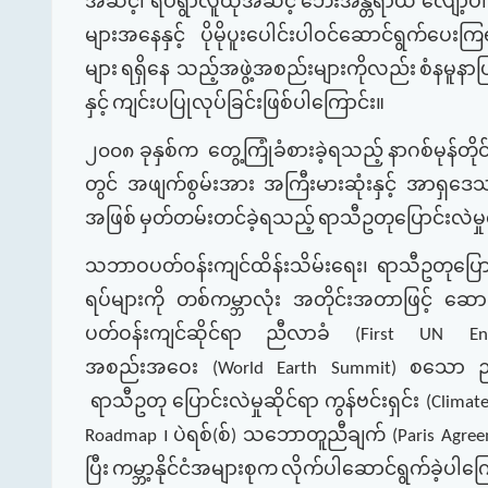
အဆင့်၊
ရပ်ရွာလူထုအဆင့်
ဘေးအန္တရာယ်
လျော့ပါ
များအနေနှင့်
ပိုမိုပူးပေါင်းပါဝင်ဆောင်ရွက်ပေးကြ
များ
ရရှိနေ သည့်အဖွဲ့အစည်းများကိုလည်း
စံနမူနာ
နှင့်
ကျင်းပပြုလုပ်ခြင်းဖြစ်ပါကြောင်း။
၂၀၀၈
ခုနှစ်က
တွေ့ကြုံခံစားခဲ့ရသည့်
နာဂစ်မုန်တိ
တွင်
အဖျက်စွမ်းအား
အကြီးမားဆုံးနှင့်
အာရှဒေသတ
အဖြစ်
မှတ်တမ်းတင်ခဲ့ရသည့်
ရာသီဥတုပြောင်းလဲမ
သဘာဝပတ်ဝန်းကျင်ထိန်းသိမ်းရေး၊
ရာသီဥတုပြောင
ရပ်များကို
တစ်ကမ္ဘာလုံး
အတိုင်းအတာဖြင့်
ဆောင
ပတ်ဝန်းကျင်ဆိုင်ရာ
ညီလာခံ
(First UN Envir
အစည်းအဝေး
စသော
ည
(World Earth Summit)
ရာသီဥတု
ပြောင်းလဲမှုဆိုင်ရာ
ကွန်ဗင်းရှင်း
(Climate
၊
ပဲရစ်
စ်
သဘောတူညီချက်
Roadmap
(
)
(Paris Agre
ပြီး
ကမ္ဘာ့နိုင်ငံအများစုက
လိုက်ပါဆောင်ရွက်ခဲ့ပါကြ