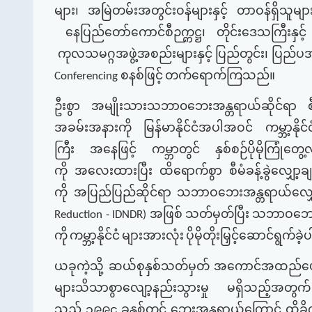
များ၊
အမြဲတမ်းအတွင်းဝန်များနှင့်
တာဝန်ရှိသူမျာ
နေပြည်တော်ကောင်စီဉက္ကဋ္ဌ၊
တိုင်းဒေသကြီးနှင့်
ကုလသမဂ္ဂအဖွဲ့အစည်းများနှင့်
ပြည်တွင်း၊
ပြည်ပအ
စနစ်ဖြင့်
တက်ရောက်ကြသည်။
Conferencing
ဦးစွာ
အမျိုးသားသဘာ၀ဘေးအန္တရာယ်ဆိုင်ရာ
အခမ်းအနားကို
မြန်မာနိုင်ငံအပါအဝင်
ကမ္ဘာ့နိုင်င
ကြီး
အနေဖြင့်
ကမ္ဘာတွင်
နှစ်စဉ်ပိုမိုကြုံတ
ကို
အလေးထားပြီး
ထိရောက်စွာ
စီမံခန့်ခွဲလျှော့
ကို
အပြည်ပြည်ဆိုင်ရာ
သဘာဝဘေးအန္တရာယ်လျှေ
အဖြစ်
သတ်မှတ်ပြီး
သဘာဝဘေးအ
Reduction - IDNDR)
ကို
ကမ္ဘာ့နိုင်ငံ
များအားလုံး
ပိုမိုတိုးမြှင့်ဆောင်ရွက်ခဲ
ယခုကဲ့သို့
ဆယ်စုနှစ်သတ်မှတ်
အကောင်အထည်ဖော
များသိသာစွာလျော့နည်းသွားမှု
မရှိသည့်အတွက်
သည့်
၁၉၉၄
ခုနှစ်တွင်
ဘေးအန္တရာယ်ကြောင့်
ထိခို