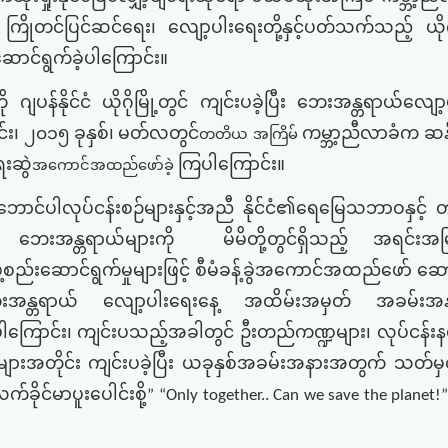
ကြိုတင်ပြင်ဆင်ရေး၊
လျော့ပါးရေးတို့နှင့်ပတ်သက်သည့်
ယိ
ောင်ရွက်ခဲ့ပါကြောင်း။
ို
ဂျပန်နိုင်ငံ
ယိုဂိုမြို့တွင်
ကျင်းပခဲ့ပြီး
ဘေးအန္တရာယ်လျော့
်း၊
၂၀၁၅
ခုနှစ်၊
မတ်လတွင်
ကမ္ဘာ့ညီလာခံက
ဆန်
တတိယ အကြိမ်
းဆွဲ
ကြပါကြောင်း။
အကောင်အထည်ဖော်ခဲ့
ဘောင်ပါလုပ်ငန်းစဉ်များနှင့်အညီ
နိုင်ငံ၏ရေမြေသဘာဝနှင့်
တ
ဘေးအန္တရာယ်များကို
မိမိတို့တွင်ရှိသည့်
အရင်းအမြ
ွဲ့စည်းဆောင်ရွက်မှုများဖြင့်
စီမံခန့်ခွဲအကောင်အထည်ဖော်
ဆော
အန္တရာယ်
လျော့ပါးရေးနေ့
အထိမ်းအမှတ်
အခမ်းအန
ပါကြောင်း၊
ကျင်းပသည့်အခါတွင်
ဦးတည်ကဏ္ဍများ၊
လုပ်ငန်း
များအတိုင်း
ကျင်းပခဲ့ပြီး
ယခုနှစ်အခမ်းအနားအတွက်
သတ်မှ
က်ခိုင်မာပူးပေါင်းစို့
” “Only together.. Can we save the planet!