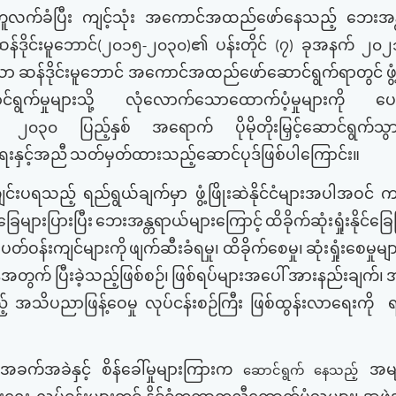
လက်ခံပြီး
ကျင့်သုံး
အကောင်အထည်ဖော်နေသည့်
ဘေးအန
န်ဒိုင်းမူဘောင်
၂၀၁၅
၂၀၃၀
၏
ပန်းတိုင်
၇
ခုအနက်
၂၀၂
(
-
)
(
)
ော
ဆန်ဒိုင်းမူဘောင်
အကောင်အထည်ဖော်ဆောင်ရွက်ရာတွင်
ဖ
ရွက်မှုများသို့
လုံလောက်သောထောက်ပံ့မှုများကို
ပေး
၂၀၃၀
ပြည့်နှစ်
အရောက်
ပိုမိုတိုးမြှင့်ဆောင်ရွက်သ
ေးနှင့်အညီ
သတ်မှတ်ထားသည့်ဆောင်ပုဒ်ဖြစ်ပါကြောင်း။
ျင်းပရသည့်
ရည်ရွယ်ချက်မှာ
ဖွံ့ဖြိုးဆဲနိုင်ငံများအပါအဝင်
ကမ
်ခြေများပြားပြီး
ဘေးအန္တရာယ်များကြောင့်
ထိခိုက်ဆုံးရှုံးနိုင်ခြ
်ဝန်းကျင်များကို
ဖျက်ဆီးခံရမှု၊
ထိခိုက်စေမှု၊
ဆုံးရှုံးစေမှုမျ
န်အတွက်
ပြီးခဲ့သည့်ဖြစ်စဉ်၊
ဖြစ်ရပ်များအပေါ်
အားနည်းချက်၊
့်
အသိပညာဖြန့်ဝေမှု
လုပ်ငန်းစဉ်ကြီး
ဖြစ်ထွန်းလာရေးကို
ရ
အခက်အခဲနှင့်
စိန်ခေါ်မှုများကြားက
အမျ
ဆောင်ရွက် နေသည့်