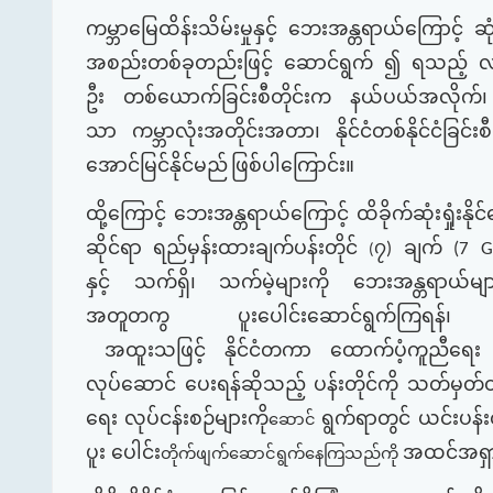
ကမ္ဘာမြေထိန်းသိမ်းမှုနှင့်
ဘေးအန္တရာယ်ကြောင့်
ဆု
အစည်းတစ်ခုတည်းဖြင့်
ဆောင်ရွက်
၍
ရသည့်
လ
ဦး
တစ်ယောက်ခြင်းစီတိုင်းက
နယ်ပယ်အလိုက်၊
သာ
ကမ္ဘာလုံးအတိုင်းအတာ၊
နိုင်ငံတစ်နိုင်ငံခြင်း
အောင်မြင်နိုင်မည်
ဖြစ်ပါကြောင်း။
ထို့ကြောင့်
ဘေးအန္တရာယ်ကြောင့်
ထိခိုက်ဆုံးရှုံးနိုင
ဆိုင်ရာ
ရည်မှန်းထားချက်ပန်းတိုင်
၇
ချက်
)
(7 Gl
(
နှင့်
သက်ရှိ၊
သက်မဲ့များကို
ဘေးအန္တရာယ်မျ
အတူတကွ
ပူးပေါင်းဆောင်ရွက်ကြရန်၊
အထူးသဖြင့်
နိုင်ငံတကာ
ထောက်ပံ့ကူညီရေး
လုပ်ဆောင်
ပေးရန်ဆိုသည့်
ပန်းတိုင်ကို
သတ်မှတ်ထ
ရေး
လုပ်ငန်းစဉ်များကို
ရွက်ရာတွင်
ယင်းပန်းတိ
ဆောင်
ပူး ပေါင်း
အထင်အရှ
တိုက်ဖျက်ဆောင်ရွက်နေကြသည်ကို