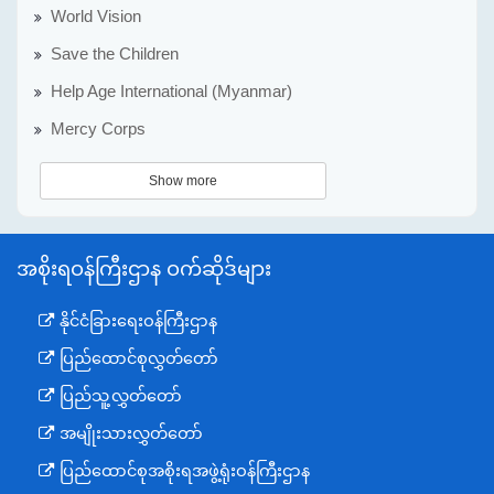
World Vision
Save the Children
Help Age International (Myanmar)
Mercy Corps
Show more
အစိုးရဝန်ကြီးဌာန ဝက်ဆိုဒ်များ
နိုင်ငံခြားရေးဝန်ကြီးဌာန
ပြည်ထောင်စုလွှတ်တော်
ပြည်သူ့လွှတ်တော်
အမျိုးသားလွှတ်တော်
ပြည်ထောင်စုအစိုးရအဖွဲ့ရုံးဝန်ကြီးဌာန