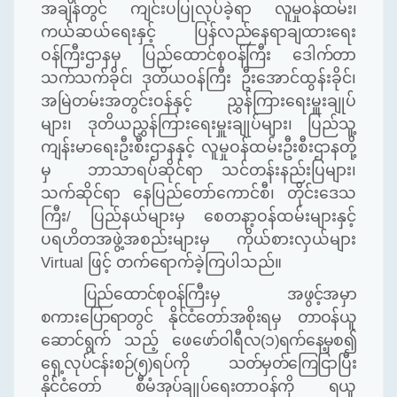
အချိန်တွင် ကျင်းပပြုလုပ်ခဲ့ရာ
လူမှုဝန်ထမ်း၊
ကယ်ဆယ်ရေးနှင့်
ပြန်လည်နေရာချထားရေး
ဝန်ကြီးဌာနမှ ပြည်ထောင်စုဝန်ကြီး ဒေါက်တာ
သက်သက်ခိုင်၊
ဒုတိယဝန်ကြီး ဦးအောင်ထွန်းခိုင်၊
အမြဲတမ်းအတွင်းဝန်နှင့် ညွှန်ကြားရေးမှူးချုပ်
များ၊ ဒုတိယညွှန်ကြားရေးမှူးချုပ်များ၊ ပြည်သူ့
ကျန်းမာရေးဦးစီးဌာနနှင့် လူမှုဝန်ထမ်းဦးစီးဌာနတို့
မှ ဘာသာရပ်ဆိုင်ရာ သင်တန်းနည်းပြများ၊
သက်ဆိုင်ရာ နေပြည်တော်ကောင်စီ၊ တိုင်းဒေသ
ကြီး
/
ပြည်နယ်များမှ စေတနာ့ဝန်ထမ်းများနှင့်
ပရဟိတအဖွဲ့အစည်းများမှ ကိုယ်စားလှယ်များ
Virtual
ဖြင့် တက်ရောက်ခဲ့ကြပါသည်။
ပြည်ထောင်စုဝန်ကြီးမှ
အဖွင့်အမှာ
စကားပြောရာတွင် နိုင်ငံတော်အစိုးရမှ တာဝန်ယူ
ဆောင်ရွက် သည့် ဖေဖော်ဝါရီလ
(
၁
)
ရက်နေ့မှစ၍
ရှေ့လုပ်ငန်းစဉ်
(
၅
)
ရပ်ကို သတ်မှတ်ကြေငြာပြီး
နိုင်ငံတော် စီမံအုပ်ချုပ်ရေး
တာဝန်ကို ရယူ