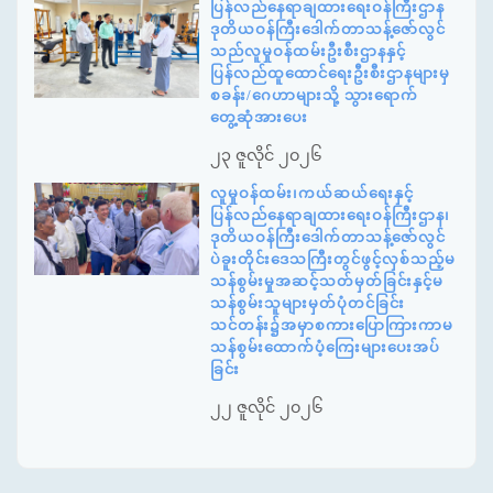
ပြန်လည်နေရာချထားရေးဝန်ကြီးဌာန
ဒုတိယဝန်ကြီးဒေါက်တာသန့်ဇော်လွင်
သည်လူမှုဝန်ထမ်းဦးစီးဌာနနှင့်
ပြန်လည်ထူထောင်ရေးဦးစီးဌာနများမှ
စခန်း/ဂေဟာများသို့ သွားရောက်
တွေ့ဆုံအားပေး
၂၃ ဇူလိုင် ၂၀၂၆
လူမှုဝန်ထမ်း၊ကယ်ဆယ်ရေးနှင့်
ပြန်လည်နေရာချထားရေးဝန်ကြီးဌာန၊
ဒုတိယဝန်ကြီးဒေါက်တာသန့်ဇော်လွင်
ပဲခူးတိုင်းဒေသကြီးတွင်ဖွင့်လှစ်သည့်မ
သန်စွမ်းမှုအဆင့်သတ်မှတ်ခြင်းနှင့်မ
သန်စွမ်းသူများမှတ်ပုံတင်ခြင်း
သင်တန်း၌အမှာစကားပြောကြားကာမ
သန်စွမ်းထောက်ပံ့ကြေးများပေးအပ်
ခြင်း
၂၂ ဇူလိုင် ၂၀၂၆