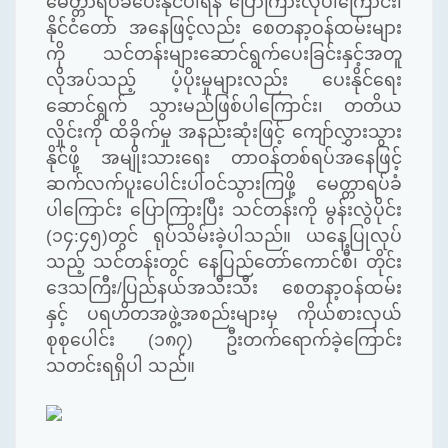
မေတ္တာရပ်ခံပေးနိုင်ပါရန် ပြောကြားလိုပါကြောင်း၊
နိုင်ငံတော် အနေဖြင့်လည်း စေတနာ့ဝန်ထမ်းများ
ကို သင်တန်းများဆောင်ရွက်ပေးခြင်းနှင့်အတူ
လိုအပ်သည့် ပံ့ပိုးမှုများလည်း ပေးနိုင်ရေး
ဆောင်ရွက် သွားမည်ဖြစ်ပါကြောင်း၊ တတိယ
လှိုင်းကို ထိခိုက်မှု အနည်းဆုံးဖြင့် ကျော်လွှားသွား
နိုင်ဖို့ အမျိုးသားရေး တာဝန်တစ်ရပ်အနေဖြင့်
ဆက်လက်ပူးပေါင်းပါဝင်သွားကြဖို့ မေတ္တာရပ်ခံ
ပါကြောင်း ပြောကြားပြီး သင်တန်းကို မွန်းလွဲပိုင်း
(
၁၄
:
၄၅
)
တွင် ရုပ်သိမ်းခဲ့ပါသည်။ ယနေ့ပြုလုပ်
သည့် သင်တန်းတွင် နေပြည်တော်ကောင်စီ၊ တိုင်း
ဒေသကြီး
/
ပြည်နယ်အသီးသီး စေတနာ့ဝန်ထမ်း
နှင့် ပရဟိတအဖွဲ့အစည်းများမှ ကိုယ်စားလှယ်
စုစုပေါင်း
(
၁၈၇
)
ဦးတက်ရောက်ခဲ့ကြောင်း
သတင်းရရှိပါ သည်။