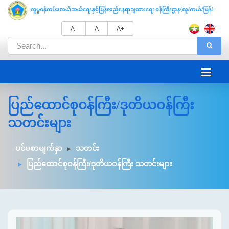
A-
A
A+
ပြည်ထောင်စုဝန်ကြီး/ဒုတိယဝန်ကြီး
သတင်းများ
ပင်မစာမျက်နှာ
သတင်း
ပြည်ထောင်စုဝန်ကြီး/ဒုတိယဝန်ကြီး သတင်းများ