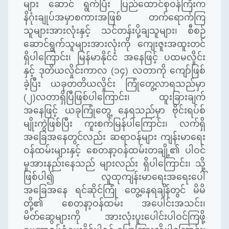
များ ဆောင် ရွက်ပြီး ပြည်ထောင်စုဝန်ကြီးက
နိဂုံးချုပ်အမှာစကားအဖြစ် တက်ရောက်ကြ
သူများအားလုံးနှင့် သင်တန်းပို့ချသူများ၊ စီစဉ်
ဆောင်ရွက်သူများအားလုံးကို ကျေးဇူးအထူးတင်
ရှိပါကြောင်း၊ မြန်မာနိုင်ငံ အနေဖြင့် ပထမလှိုင်း
နှင့် ဒုတိယလှိုင်းကာလ
(
၁၄
)
လတာကို ကျော်ဖြစ်
ခဲ့ပြီး ယခုတတိယလှိုင်း ကြုံတွေ့လာရသည်မှာ
(
၂
)
လတာရှိပြီဖြစ်ပါကြောင်း၊ ထူးခြားချက်
အနေဖြင့် ယခုကြုံတွေ့ နေရသည်မှာ ဗိုင်းရပ်စ်
မျိုးကွဲဖြစ်ပြီး ကူးစက်မြန်ပါကြောင်း၊ လက်ရှိ
အခြေအနေတွင်လည်း ဆရာဝန်များ ကျန်းမာရေး
ဝန်ထမ်းများနှင့် စေတနာ့ဝန်ထမ်းတချို့၏ ပါဝင်
မှုအားနည်းနေသည် များလည်း ရှိပါကြောင်း၊ သို့
ဖြစ်ပါ၍ လူထုကျန်းမာရေးအရေးပေါ်
အခြေအနေ ရင်ဆိုင်ကြုံ တွေ့နေရချိန်တွင် မိမိ
တို့၏ စေတနာ့ဝန်ထမ်း အပေါင်းအသင်း၊
မိတ်ဆွေများကို အားလုံးပူးပေါင်းပါဝင်ကြဖို့