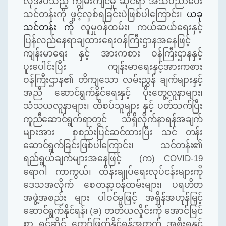
လိုအပ်သည့် ကျွမ်းကျင်မှု ဆိုင်ရာ အသိပညာပေး
သင်တန်းကို ဖွင့်လှစ်ရခြင်းပဲဖြစ်ပါကြောင်း၊
ယခု
သင်တန်း ကို
လူမှုဝန်ထမ်း၊ ကယ်ဆယ်ရေးနှင့်
ပြန်လည်နေရာချထားရေးဝန်ကြီးဌာနအနေဖြင့်
ကျန်းမာရေး နှင့် အားကစား ဝန်ကြီးဌာနနှင့်
ပူးပေါင်းပြီး ကျန်းမာရေးနှင့်အားကစား
ဝန်ကြီးဌာန၏
တိကျသော လမ်းညွှန် ချက်များနှင့်
အညီ ဆောင်ရွက်နိုင်ရေးနှင့် ပိုးတွေ့လူနာများ၊
သံသယလူနာများ၊ ထိစပ်သူများ နှင့် ပတ်သက်ပြီး
ကူညီဆောင်ရွက်ရာတွင် သိရှိလိုက်နာရန်အချက်
များအား စုစည်းပြင်ဆင်ထားပြီး သင် တန်း
ဆောင်ရွက်ခြင်းဖြစ်ပါကြောင်း၊ သင်တန်း၏
ရည်ရွယ်ချက်များအနေဖြင့် (က)
COVID-19
ရောဂါ ကာကွယ်၊ ထိန်းချုပ်ရေးလုပ်ငန်းများကို
ဒေသအလိုက်
စေတနာ့
ဝန်ထမ်းများ၊ ပရဟိတ
အဖွဲ့အစည်း များ ပါဝင်မှုဖြင့် အရှိန်အဟုန်မြှင့်
ဆောင်ရွက်နိုင်ရန်၊
(
ခ
)
တတိယ
လှိုင်းကို အောင်မြင်
စွာ ရင်ဆိုင် ကျော်ဖြတ်နိုင်ရန်အတွက် အစိုးရနှင့်