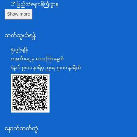
ပြည်ထဲရေးဝန်ကြီးဌာန
Show more
ကာကွယ်ရေးဝန်ကြီးဌာန
နယ်စပ်ရေးရာဝန်ကြီးဌာန
ဆက်သွယ်ရန်
စီမံကိန်း၊ဘဏ္ဍာရေးနှင့်စက်မှုဝန်ကြီးဌာန
ရင်းနှီးမြှုပ်နှံမှုနှင့် နိုင်ငံခြားစီးပွားဆက်သွယ်ရေးဝန်ကြီးဌာန
ရုံးဖွင့်ချိန်
အပြည်ပြည်ဆိုင်ရာပူးပေါင်းဆောင်ရွက်ရေးဝန်ကြီးဌာန
တနင်္လာနေ့ မှ သောကြာနေ့ထိ
ပြန်ကြားရေးဝန်ကြီးဌာန
နံနက် ၉းဝ၀ နာရီမှ ညနေ ၅းဝ၀ နာရီထိ
သာသနာရေးနှင့် ယဉ်ကျေးမှုဝန်ကြီးဌာန
စိုက်ပျိုးရေး၊မွေးမြူရေးနှင့်ဆည်မြောင်းဝန်ကြီးဌာန
ပို့ဆောင်ရေးနှင့်ဆက်သွယ်ရေးဝန်ကြီးဌာန
သယံဇာတနှင့်ပတ်ဝန်းကျင်ထိန်းသိမ်းရေးဝန်ကြီးဌာန
လျှပ်စစ်နှင့်စွမ်းအင်ဝန်ကြီးဌာန
နောက်ဆက်တွဲ
အလုပ်သမား၊လူဝင်မှုကြီးကြပ်ရေးနှင့်ပြည်သူ့အင်အား