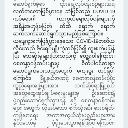
ဆောင်ရွက်ခဲ့ရာ ၎င်းရှေ့လုပ်ငန်းစဉ်များအရ
လတ်တလောဖြစ်ပွားနေ ဆဲဖြစ်သည့်
COVID-19
ကပ်ရောဂါ ကာကွယ်ရေးလုပ်ငန်းများကို
အရှိန်အဟုန်မပြတ် ထိထိ ရောက် ရောက်
ဆက်လက်ဆောင်ရွက်သွားမည်ဖြစ်ကြောင်း၊
ယနေ့ကူးစက်ပြန့်ပွားနေသော
COVID-19
တတိယ
လှိုင်းသည် ဗိုင်းရပ်မျိုးကွဲသစ်ဖြစ်၍ ကူးစက်မှုမြန်
ပြီး သေဆုံးမှုများပြားသည်ကို တွေ့ရပါကြောင်း၊
စေတနာ့ဝန်ထမ်းများမှ စိတ်ပါဝင်စားစွာ
ဆောင်ရွက်ပေးသည့်အတွက် ကျေးဇူး တင်ရှိပါ
ကြောင်း၊
မြို့နယ်အဆင့် စေတနာဝန်ထမ်းပံ့ပိုး
ကူညီရေးအဖွဲ့များအား သက်ဆိုင်ရာမြို့နယ်
အထွေထွေအုပ်ချုပ်ရေးမှူးများမှ ဦးဆောင်၍
ဖွဲ့စည်းဆောင်ရွက်သွားရန် နှင့် စေတနာ့ဝန်ထမ်း
များ အတွက် လိုအပ်သော စက်သုံးဆီ၊ စားစရိတ်၊
ကျန်းမာရေး အကာအကွယ်သုံးပစ္စည်းများအား
နိုင်ငံတော်မှ ပံ့ပိုးပေးသွား
ရန်
ဖြစ်ပါကြောင်း၊