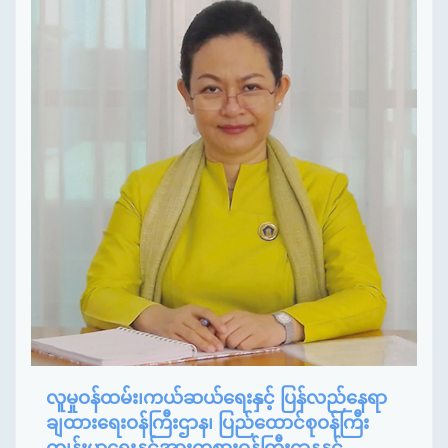
လူမှုဝန်ထမ်း၊ကယ်ဆယ်ရေးနှင့် ပြန်လည်နေရာ
ချထားရေးဝန်ကြီးဌာန၊ ပြည်ထောင်စုဝန်ကြီး
ကျန်းမာရေးနှင့်အားကစားဝန်ကြီးဌာနနှင့်