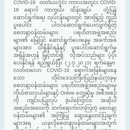
COVID-19
တတိယလှိုင်း ကာလအတွင်း
COVID-
19
ရောဂါ ကာကွယ်၊ ထိန်းချုပ်၊
တုံ့ပြန်
ဆောင်ရွက်ရေး လုပ်ငန်းများတွင် အားဖြည့် ကူညီ
ပူးပေါင်း ပါဝင်ဆောင်ရွက်ပေးလျက်ရှိတဲ့
စေတနာ့ဝန်ထမ်းများ၊ ပရဟိတအဖွဲ့အစည်း
များ၏ မြေပြင် ဆောင်ရွက်ပေးနေမှု အခက်အခဲ
များအား သိရှိနိုင်ရန်နှင့် ပူးပေါင်းဆောင်ရွက်မှု
အရှိန်အဟုန် မြှင့်တင်၍ လိုအပ်သည်များ ပံ့ပိုး
ပေးနိုင်ရန် ရည်ရွယ်ပြီး
(
၂
.
၇
.
၂၀၂၁
)
ရက်နေ့မှာ
လတ်တလော
COVID-19
ရောဂါအဖြစ်များနေ
သော တိုင်းဒေသကြီး
/
ပြည်နယ်
(
၇
)
ခုမှ
စေတနာ့ဝန်ထမ်းများ၊ ပရဟိတအဖွဲ့အစည်းများမှ
ကိုယ်စားလှယ်များနှင့်
Online
တွေ့ဆုံမှု အစီအစဉ်
ကို ကျင်းပပြုလုပ် ခဲ့ပါကြောင်း၊ အဆိုပါ
အစည်းအဝေးကို တက်ရောက်လာကြတဲ့ စေတနာ့
ဝန်ထမ်းများ၏ အကြံပြု ဆွေးနွေးတင်ပြချက်
များအရ ယခုလိုစေတနာ့ဝန်ထမ်းများအတွက်