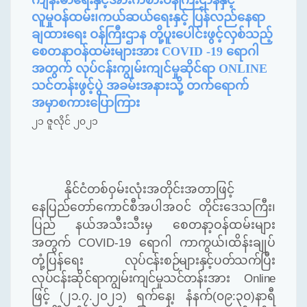
လူမှုဝန်ထမ်း၊ကယ်ဆယ်ရေးနှင့် ပြန်လည်နေရာ
ချထားရေး ဝန်ကြီးဌာန တို့ပူးပေါင်းဖွင့်လှစ်သည့်
စေတနာဝန်ထမ်းများအား COVID -19 ရောဂါ
အတွက် လုပ်ငန်းကျွမ်းကျင်မှုဆိုင်ရာ ONLINE
သင်တန်းဖွင့်ပွဲ အခမ်းအနားသို့ တက်ရောက်
အမှာစကားပြောကြား
၂၁ ဇူလိုင် ၂၀၂၁
နိုင်ငံတစ်ဝှမ်းလုံးအတိုင်းအတာဖြင့်
နေပြည်တော်ကောင်စီအပါအဝင် တိုင်းဒေသကြီး၊
ပြည် နယ်အသီးသီးမှ စေတနာ့ဝန်ထမ်းများ
အတွက်
COVID-19
ရောဂါ ကာကွယ်၊ထိန်းချုပ်
တုံ့ပြန်ရေး
လုပ်ငန်းစဉ်များနှင့်ပတ်သက်ပြီး
လုပ်ငန်းဆိုင်ရာကျွမ်းကျင်မှုသင်တန်းအား
Online
ဖြင့်
(
၂၁
.
၇
.
၂၀၂၁
)
ရက်နေ့၊ နံနက်
(
၀၉
:
၃၀
)
နာရီ