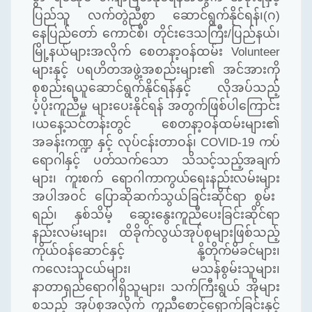
ပြည်သူ လက်တွဲညီစွာ ဆောင်ရွက်နိုင်ရန်၊
(
ဂ
)
နေပြည်တော် ကောင်စီ၊ တိုင်းဒေသကြီး
/
ပြည်နယ်၊
မြို့နယ်များအလိုက် စေတနာ့ဝန်ထမ်း
Volunteer
များနှင့် ပရဟိတအဖွဲ့အစည်းများ၏ အင်အားကို
စုစည်းရယူဆောင်ရွက်နိုင်ရန်နှင့် လိုအပ်သည့်
ပံ့ပိုးကူညီမှု များပေးနိုင်ရန် အတွက်ဖြစ်ပါကြောင်း
၊ယနေ့သင်တန်းတွင် စေတနာ့ဝန်ထမ်းများ၏
အခန်းကဏ္ဍ နှင့် လုပ်ငန်းတာဝန်၊
COVID-19
ကပ်
ရောဂါနှင့် ပတ်သက်သော သိသင့်သည့်အချက်
များ၊ ကူးစက် ရောဂါကာကွယ်ရေးနည်းလမ်းများ
အပါအဝင် ပြောဆိုဆက်သွယ်ခြင်းဆိုင်ရာ စွမ်း
ရည်၊ နှစ်သိမ့် ဆွေးနွေးကူညီပေးခြင်းဆိုင်ရာ
နည်းလမ်းများ၊ ထိခိုက်လွယ်အုပ်စုများဖြစ်သည့်
ကိုယ်ဝန်ဆောင်နှင့် နို့တိုက်မိခင်များ၊
ကလေးသူငယ်များ၊ မသန်စွမ်းသူများ၊
နာတာရှည်ရောဂါရှိသူများ၊ သက်ကြီးရွယ် အိုများ
စသည့် အုပ်စုအလိုက် ကူညီစောင့်ရှောက်ခြင်းနှင့်