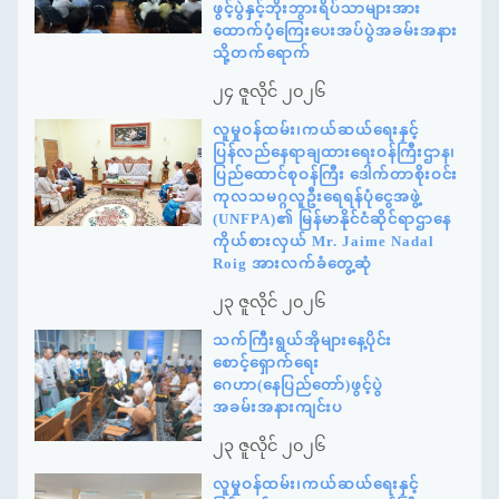
ဖွင့်ပွဲနှင့်ဘိုးဘွားရိပ်သာများအား
ထောက်ပံ့ကြေးပေးအပ်ပွဲအခမ်းအနား
သို့တက်ရောက်
၂၄ ဇူလိုင် ၂၀၂၆
လူမှုဝန်ထမ်း၊ကယ်ဆယ်ရေးနှင့်
ပြန်လည်နေရာချထားရေးဝန်ကြီးဌာန၊
ပြည်ထောင်စုဝန်ကြီး ဒေါက်တာစိုးဝင်း
ကုလသမဂ္ဂလူဦးရေရန်ပုံငွေအဖွဲ့
(UNFPA)၏ မြန်မာနိုင်ငံဆိုင်ရာဌာနေ
ကိုယ်စားလှယ် Mr. Jaime Nadal
Roig အားလက်ခံတွေ့ဆုံ
၂၃ ဇူလိုင် ၂၀၂၆
သက်ကြီးရွယ်အိုများနေ့ပိုင်း
စောင့်ရှောက်ရေး
ဂေဟာ(နေပြည်တော်)ဖွင့်ပွဲ
အခမ်းအနားကျင်းပ
၂၃ ဇူလိုင် ၂၀၂၆
လူမှုဝန်ထမ်း၊ကယ်ဆယ်ရေးနှင့်