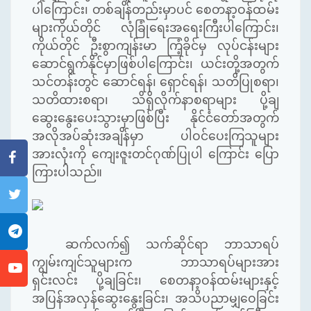
ပါကြောင်း၊ တစ်ချိန်တည်းမှာပင် စေတနာ့ဝန်ထမ်း
များကိုယ်တိုင် လုံခြုံရေးအရေးကြီးပါကြောင်း၊
ကိုယ်တိုင် ဦးစွာကျန်းမာ ကြံ့ခိုင်မှ လုပ်ငန်းများ
ဆောင်ရွက်နိုင်မှာဖြစ်ပါကြောင်း၊ ယင်းတို့အတွက်
သင်တန်းတွင် ဆောင်ရန်၊ ရှောင်ရန်၊ သတိပြုစရာ၊
သတိထားစရာ၊ သိရှိလိုက်နာစရာများ ပို့ချ
ဆွေးနွေးပေးသွားမှာဖြစ်ပြီး နိုင်ငံတော်အတွက်
အလိုအပ်ဆုံးအချိန်မှာ ပါဝင်ပေးကြသူများ
အားလုံးကို ကျေးဇူးတင်ဂုဏ်ပြုပါ ကြောင်း ပြော
ကြားပါသည်။
ဆက်လက်၍ သက်ဆိုင်ရာ ဘာသာရပ်
ကျွမ်းကျင်သူများက ဘာသာရပ်များအား
ရှင်းလင်း ပို့ချခြင်း၊ စေတနာ့ဝန်ထမ်းများနှင့်
အပြန်အလှန်ဆွေးနွေးခြင်း၊ အသိပညာမျှဝေခြင်း