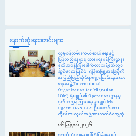
နောက်ဆုံးရသတင်းများ
လူမှုဝန်ထမ်း၊ကယ်ဆယ်ရေးနှင့်
ပြန်လည်နေရာချထားရေးဝန်ကြီးဌာန၊
ဒုတိယဝန်ကြီးဒေါက်တာသန့်ဇော်လွင်
ဆွစ်ဇာလန်နိုင်ငံ၊ ဂျီနီဗာမြို့အခြေစိုက်
အပြည်ပြည်ဆိုင်ရာရွှေ့ပြောင်းသွားလာ
ရေးအဖွဲ့(International
Organization for Migration -
IOM) ရုံးချုပ်၏ Operationsဌာနမှ
ဒုတိယညွှန်ကြားရေးမှူးချုပ် Ms.
Ugochi DANIELS ဦးဆောင်သော
ကိုယ်စားလှယ်အဖွဲ့အားလက်ခံတွေ့ဆုံ
၀၆ ဩဂုတ် ၂၀၂၆
အာဆီယံအရေးပေါ်တုံ့ပြန်ရေးနှင့်