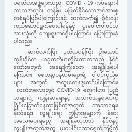
ပရဟိတအဖွဲ့များသည်
COVID - 19
ကပ်ရောဂါ
ကာလအတွင်း တန်ဖိုး မဖြတ်နိုင်သောအင်အားစု
တစ်ရပ်ဖြစ်ပါကြောင်းနှင့် ဆက်လက်၍ ဝိုင်းဝန်း
ကူညီဆောင်ရွက်ပေးပါရန်နှင့် ပူးပေါင်းပါဝင်သူ
အားလုံးကို ကျေးဇူးတင်ရှိပါကြောင်း ပြောကြားခဲ့
ပါသည်။
ဆက်လက်ပြီး ဒုတိယဝန်ကြီး ဦးအောင်
ထွန်းခိုင်က ယခုတတိယလှိုင်းကာလသည် နိုင်ငံ
တော်အတွက် အရေးကြီးသော အချိန်ဖြစ်ပါ
ကြောင်း၊ စေတနာ့ဝန်ထမ်းများရဲ့ ပါဝင်ကူညီမှု
များ အတွက် အထူးကျေးဇူးတင်ပါကြောင်း၊
လတ်တလောတွင် COVID-19 ရောဂါဟာ ပြည်
သူများရဲ့ ကျန်းမာရေးနှင့် အသက်အန္တရာယ်ကို
ခြိမ်းခြောက်နေတာဖြစ်တဲ့အတွက် ဘာသာရေး၊
နိုင်ငံရေး၊ လူမျိုးရေး ကွဲပြားမှုများကို ခံစား
အလေးပေးရမည့် အချိန်မဟုတ်ဘဲ နိုင်ငံနှင့်
လူမျိုးအတွက်အတူ ပူးပေါင်းဆောင်ရွက်ကြဖို့လို