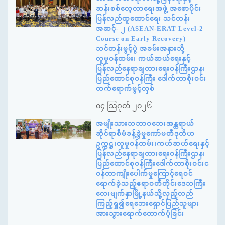
ဆန်းစစ်လေ့လာရေးအဖွဲ့ အစောပိုင်း
ပြန်လည်ထူထောင်ရေး သင်တန်း
အဆင့်- ၂ (ASEAN-ERAT Level-2
Course on Early Recovery)
သင်တန်းဖွင့်ပွဲ အခမ်းအနားသို့
လူမှုဝန်ထမ်း၊ ကယ်ဆယ်ရေးနှင့်
ပြန်လည်နေရာချထားရေးဝန်ကြီးဌာန၊
ပြည်ထောင်စုဝန်ကြီး ဒေါက်တာစိုးဝင်း
တက်ရောက်ဖွင့်လှစ်
၀၄ ဩဂုတ် ၂၀၂၆
အမျိုးသားသဘာဝဘေးအန္တရာယ်
ဆိုင်ရာစီမံခန့်ခွဲမှုကော်မတီဒုတိယ
ဥက္ကဋ္ဌ၊လူမှုဝန်ထမ်း၊ကယ်ဆယ်ရေးနှင့်
ပြန်လည်နေရာချထားရေးဝန်ကြီးဌာန၊
ပြည်ထောင်စုဝန်ကြီးဒေါက်တာစိုးဝင်းင
ဝန်တာကျိုးပေါက်မှုကြောင့်ရေဝင်
ရောက်ခဲ့သည့်ဧရာဝတီတိုင်းဒေသကြီး
လေးမျက်နှာမြို့နယ်သို့လှည့်လည်
ကြည့်ရှု၍ရေဘေးရှောင်ပြည်သူများ
အားသွားရောက်ထောက်ပံ့ခြင်း