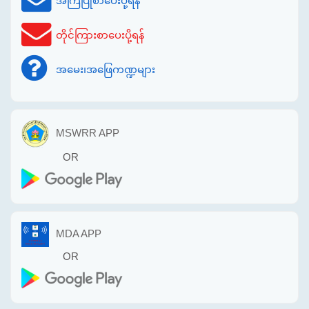
အကြံပြုစာပေးပို့ရန်
တိုင်ကြားစာပေးပို့ရန်
အမေး၊အဖြေကဏ္ဍများ
MSWRR APP
OR
MDA APP
OR