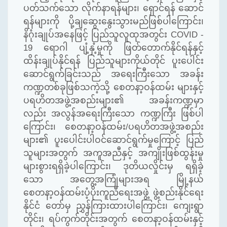
ပတ်သက်သော လိုက်နာရန်များ၊ ရှောင်ရန် ဆောင်
ရန်များကို ပို့ချဆွေးနွေးသွားမည်ဖြစ်ပါကြောင်း၊
နိဂုံးချုပ်အနေဖြင့်
ပြည်သူလူထုအတွင်း
COVID -
19
ရောဂါ ပျံ့နှံ့မှုကို ဖြတ်တောက်နိုင်ရန်နှင့်
ထိန်းချုပ်နိုင်ရန် ပြည်သူများကိုယ်တိုင် ပူးပေါင်း
ဆောင်ရွက်ခြင်းသည် အရေးကြီးသော အခန်း
ကဏ္ဍတစ်ခုဖြစ်သကဲ့သို့ စေတနာ့ဝန်ထမ်း များနှင့်
ပရဟိတအဖွဲ့အစည်းများ၏ အခန်းကဏ္ဍမှာ
လည်း အလွန်အရေးကြီးသော ကဏ္ဍကြီး ဖြစ်ပါ
ကြောင်း၊ စေတနာ့ဝန်ထမ်း
/
ပရဟိတအဖွဲ့အစည်း
များ၏ ပူးပေါင်းပါဝင်ဆောင်ရွက်မှုကြောင့် ပြည်
သူများအတွက် အကူအညီနှင့် အကျိုးဖြစ်ထွန်းမှု
များစွားရရှိခဲ့ပါကြောင်း၊ ဒုတိယလှိုင်းမှ ရရှိခဲ့
သော အတွေ့အကြုံများအရ မြို့နယ်
စေတနာ့ဝန်ထမ်းပံ့ပိုးကူညီရေးအဖွဲ့ ဖွဲ့စည်းနိုင်ရေး
နိုင်ငံ တော်မှ ညွှန်ကြားထားပါကြောင်း၊ ကျေးရွာ
တိုင်း၊ ရပ်ကွက်တိုင်းအတွက် စေတနာ့ဝန်ထမ်းနှင့်