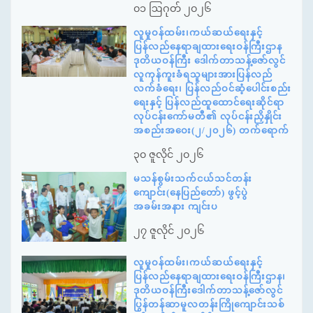
၀၁ ဩဂုတ် ၂၀၂၆
လူမှုဝန်ထမ်း၊ကယ်ဆယ်ရေးနှင့်
ပြန်လည်နေရာချထားရေးဝန်ကြီးဌာန
ဒုတိယဝန်ကြီး ဒေါက်တာသန့်ဇော်လွင်
လူကုန်ကူးခံရသူများအားပြန်လည်
လက်ခံရေး၊ ပြန်လည်ဝင်ဆံ့ပေါင်းစည်း
ရေးနှင့် ပြန်လည်ထူထောင်ရေးဆိုင်ရာ
လုပ်ငန်းကော်မတီ၏ လုပ်ငန်းညှိနှိုင်း
အစည်းအဝေး(၂/၂၀၂၆) တက်ရောက်
၃၀ ဇူလိုင် ၂၀၂၆
မသန်စွမ်းသက်ငယ်သင်တန်း
ကျောင်း(နေပြည်တော်) ဖွင့်ပွဲ
အခမ်းအနား ကျင်းပ
၂၇ ဇူလိုင် ၂၀၂၆
လူမှုဝန်ထမ်း၊ကယ်ဆယ်ရေးနှင့်
ပြန်လည်နေရာချထားရေးဝန်ကြီးဌာန၊
ဒုတိယဝန်ကြီးဒေါက်တာသန့်ဇော်လွင်
ပြွန်တန်ဆာမူလတန်းကြိုကျောင်းသစ်