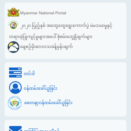
Myanmar National Portal
၂၀၂၀ ပြည့်နှစ် အထွေထွေရွေးကောက်ပွဲ မဲမသမာမှုနှင့်
တရားမဲ့ပြုကျင့်မှုများအပေါ် စုံစမ်းတွေ့ရှိချက်များ
နေ့စဉ်မိုးလေဝသခန့်မှန်းချက်
တင်ဒါ
ဝန်ထမ်းခေါ်ယူခြင်း
စေတနာ့ဝန်ထမ်းခေါ်ယူခြင်း