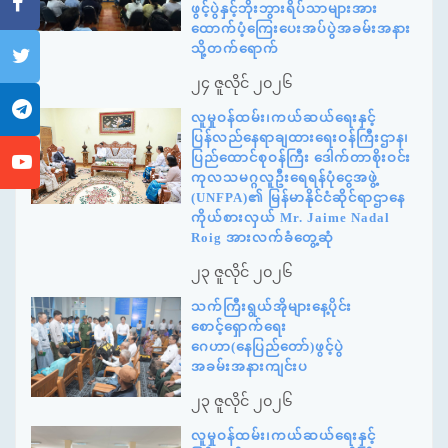
ဖွင့်ပွဲနှင့်ဘိုးဘွားရိပ်သာများအား
ထောက်ပံ့ကြေးပေးအပ်ပွဲအခမ်းအနား
သို့တက်ရောက်
၂၄ ဇူလိုင် ၂၀၂၆
လူမှုဝန်ထမ်း၊ကယ်ဆယ်ရေးနှင့်
ပြန်လည်နေရာချထားရေးဝန်ကြီးဌာန၊
ပြည်ထောင်စုဝန်ကြီး ဒေါက်တာစိုးဝင်း
ကုလသမဂ္ဂလူဦးရေရန်ပုံငွေအဖွဲ့
(UNFPA)၏ မြန်မာနိုင်ငံဆိုင်ရာဌာနေ
ကိုယ်စားလှယ် Mr. Jaime Nadal
Roig အားလက်ခံတွေ့ဆုံ
၂၃ ဇူလိုင် ၂၀၂၆
သက်ကြီးရွယ်အိုများနေ့ပိုင်း
စောင့်ရှောက်ရေး
ဂေဟာ(နေပြည်တော်)ဖွင့်ပွဲ
အခမ်းအနားကျင်းပ
၂၃ ဇူလိုင် ၂၀၂၆
လူမှုဝန်ထမ်း၊ကယ်ဆယ်ရေးနှင့်