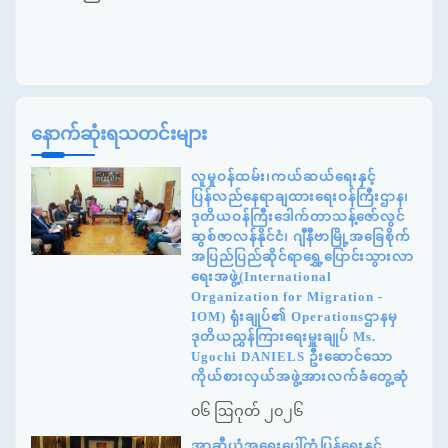
နောက်ဆုံးရသတင်းများ
လူမှုဝန်ထမ်း၊ကယ်ဆယ်ရေးနှင့်
ပြန်လည်နေရာချထားရေးဝန်ကြီးဌာန၊
ဒုတိယဝန်ကြီးဒေါက်တာသန့်ဇော်လွင်
ဆွစ်ဇာလန်နိုင်ငံ၊ ဂျီနီဗာမြို့အခြေစိုက်
အပြည်ပြည်ဆိုင်ရာရွှေ့ပြောင်းသွားလာ
ရေးအဖွဲ့(International
Organization for Migration -
IOM) ရုံးချုပ်၏ Operationsဌာနမှ
ဒုတိယညွှန်ကြားရေးမှူးချုပ် Ms.
Ugochi DANIELS ဦးဆောင်သော
ကိုယ်စားလှယ်အဖွဲ့အားလက်ခံတွေ့ဆုံ
၀၆ ဩဂုတ် ၂၀၂၆
အာဆီယံအရေးပေါ်တုံ့ပြန်ရေးနှင့်