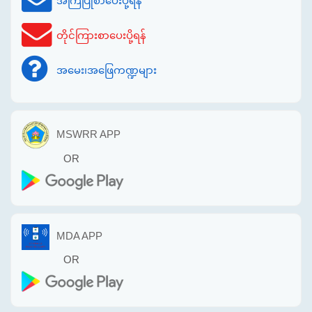
အကြံပြုစာပေးပို့ရန်
တိုင်ကြားစာပေးပို့ရန်
အမေး၊အဖြေကဏ္ဍများ
MSWRR APP
OR
MDA APP
OR