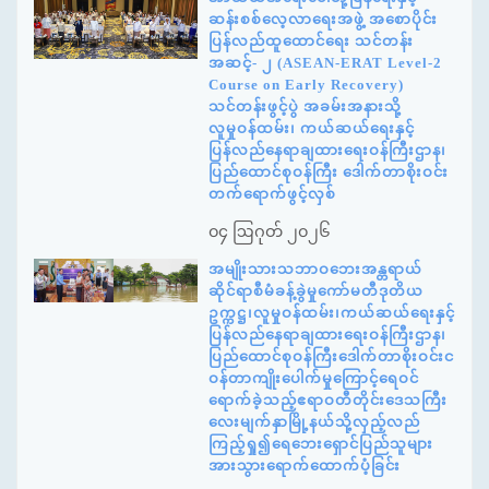
ဆန်းစစ်လေ့လာရေးအဖွဲ့ အစောပိုင်း
ပြန်လည်ထူထောင်ရေး သင်တန်း
အဆင့်- ၂ (ASEAN-ERAT Level-2
Course on Early Recovery)
သင်တန်းဖွင့်ပွဲ အခမ်းအနားသို့
လူမှုဝန်ထမ်း၊ ကယ်ဆယ်ရေးနှင့်
ပြန်လည်နေရာချထားရေးဝန်ကြီးဌာန၊
ပြည်ထောင်စုဝန်ကြီး ဒေါက်တာစိုးဝင်း
တက်ရောက်ဖွင့်လှစ်
၀၄ ဩဂုတ် ၂၀၂၆
အမျိုးသားသဘာဝဘေးအန္တရာယ်
ဆိုင်ရာစီမံခန့်ခွဲမှုကော်မတီဒုတိယ
ဥက္ကဋ္ဌ၊လူမှုဝန်ထမ်း၊ကယ်ဆယ်ရေးနှင့်
ပြန်လည်နေရာချထားရေးဝန်ကြီးဌာန၊
ပြည်ထောင်စုဝန်ကြီးဒေါက်တာစိုးဝင်းင
ဝန်တာကျိုးပေါက်မှုကြောင့်ရေဝင်
ရောက်ခဲ့သည့်ဧရာဝတီတိုင်းဒေသကြီး
လေးမျက်နှာမြို့နယ်သို့လှည့်လည်
ကြည့်ရှု၍ရေဘေးရှောင်ပြည်သူများ
အားသွားရောက်ထောက်ပံ့ခြင်း