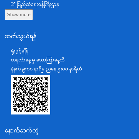
ပြည်ထဲရေးဝန်ကြီးဌာန
Show more
ကာကွယ်ရေးဝန်ကြီးဌာန
နယ်စပ်ရေးရာဝန်ကြီးဌာန
ဆက်သွယ်ရန်
စီမံကိန်း၊ဘဏ္ဍာရေးနှင့်စက်မှုဝန်ကြီးဌာန
ရင်းနှီးမြှုပ်နှံမှုနှင့် နိုင်ငံခြားစီးပွားဆက်သွယ်ရေးဝန်ကြီးဌာန
ရုံးဖွင့်ချိန်
အပြည်ပြည်ဆိုင်ရာပူးပေါင်းဆောင်ရွက်ရေးဝန်ကြီးဌာန
တနင်္လာနေ့ မှ သောကြာနေ့ထိ
ပြန်ကြားရေးဝန်ကြီးဌာန
နံနက် ၉းဝ၀ နာရီမှ ညနေ ၅းဝ၀ နာရီထိ
သာသနာရေးနှင့် ယဉ်ကျေးမှုဝန်ကြီးဌာန
စိုက်ပျိုးရေး၊မွေးမြူရေးနှင့်ဆည်မြောင်းဝန်ကြီးဌာန
ပို့ဆောင်ရေးနှင့်ဆက်သွယ်ရေးဝန်ကြီးဌာန
သယံဇာတနှင့်ပတ်ဝန်းကျင်ထိန်းသိမ်းရေးဝန်ကြီးဌာန
လျှပ်စစ်နှင့်စွမ်းအင်ဝန်ကြီးဌာန
နောက်ဆက်တွဲ
အလုပ်သမား၊လူဝင်မှုကြီးကြပ်ရေးနှင့်ပြည်သူ့အင်အား