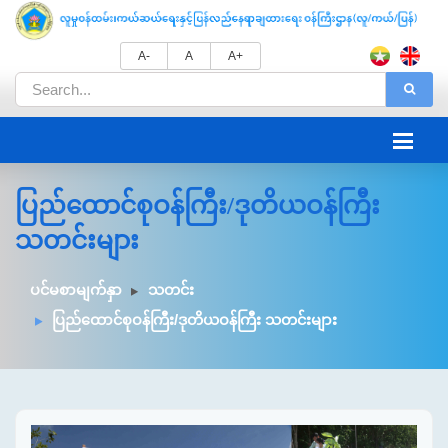
A-
A
A+
ပြည်ထောင်စုဝန်ကြီး/ဒုတိယဝန်ကြီး
သတင်းများ
ပင်မစာမျက်နှာ
သတင်း
ပြည်ထောင်စုဝန်ကြီး/ဒုတိယဝန်ကြီး သတင်းများ