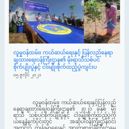
လူမှုဝန်ထမ်း၊ ကယ်ဆယ်ရေးနှင့် ပြန်လည်နေရာ
ချထားရေးဝန်ကြီးဌာန၏ မိုးရာသီသစ်ပင်
စိုက်ပျိုးပွဲနှင့် ငါးမျိုးစိုက်ထည့်ပွဲကျင်းပ
၀၅ ဇူလိုင် ၂၀၂၁
လူမှုဝန်ထမ်း၊ ကယ်ဆယ်ရေးနှင့်ပြန်လည်
နေရာချထားရေးဝန်ကြီးဌာန၏ ၂၀၂၁ ခုနှစ် မိုး
ရာသီ သစ်ပင်စိုက်ပျိုးပွဲနှင့် ငါးမျိုးစိုက်ထည့်ပွဲကို
ယနေ့နံနက်ပိုင်းတွင် အဆိုပါဝန်ကြီးဌာနဝင်း
အတွင်း၌ ကျန်းမာရေးနှင့် အားကစားဝန်ကြီးဌာနမှ