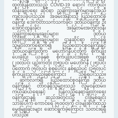
ထုတ်ပြန်ထားသည့် COVID-19 ရောဂါ ကာကွယ်၊
ထိန်းချုပ်ရေး ဆိုင်ရာ ညွှန်ကြားချက်များနှင့်အညီ
ကျင်းပခဲ့ပါသည်။
အခမ်းအနားသို့ ပြည်ထောင်စု
ဝန်ကြီး ဒေါက်တာသက်သက်ခိုင်၊ ဒုတိယဝန်ကြီး ဦး
အောင်ထွန်းခိုင်၊ အမြဲတမ်းအတွင်းဝန်၊
ညွှန်ကြားရေးမှူးချုပ်များ၊ ဒုတိယ
ညွှန်ကြားရေးမှူးချုပ်များ၊ ဌာနဆိုင်ရာ တာဝန်ရှိ
သူများတက်ရောက်၍ ပြည်ထောင်စုဝန်ကြီးနှင့်
ဒုတိယဝန်ကြီးတို့က မဟော်ဂနီပင်တို့ကို စိုက်ပျိုး
ပေးခဲ့ပြီး ယခုနှစ် စိုက်ပျိုးပင်အဖြစ် ကျွန်း
(၂၀၀)ပင်၊ ပျဉ်းကတိုး (၇၅)ပင်၊ မဟော်ဂနီ (၂၅)ပင်၊
ပိတောက် (၅၀)ပင်၊ စုစုပေါင်း နှစ်ရှည်ပင် (၃၅၀)ပင်
စိုက်ပျိုးသွားမည်ဖြစ်ကြောင်း သိရှိရပါသည်။
ဆက်လက်၍ ပြည်ထောင်စုဝန်ကြီး၊ ဒုတိယ
ဝန်ကြီးနှင့် တာဝန်ရှိသူများသည် လူမှုဝန်ထမ်း၊
ကယ်ဆယ်ရေးနှင့် ပြန်လည်နေရာချထားရေး
ဝန်ကြီးဌာနရှိ ဆည်အတွင်းသို့ ငါးမြစ်ချင်း
သားပေါက် ကောင်ရေ (၅၀၀၀)ကို ငါးမျိုးစိုက်ထည့်
မွေးမြူခြင်းများ ဆောင်ရွက်ခဲ့ကြောင်း သတင်းရရှိ
ပါသည်။