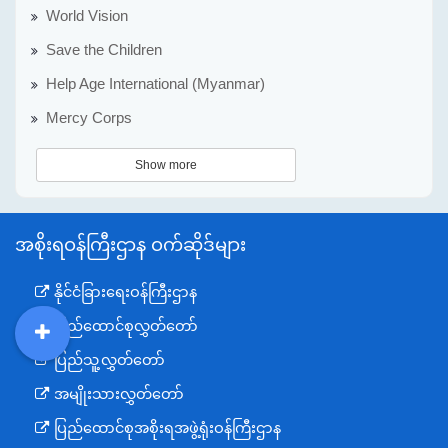
World Vision
Save the Children
Help Age International (Myanmar)
Mercy Corps
Show more
အစိုးရဝန်ကြီးဌာန ဝက်ဆိုဒ်များ
နိုင်ငံခြားရေးဝန်ကြီးဌာန
ပြည်ထောင်စုလွှတ်တော်
DDM
MOS
DSW
DOR
ပြည်သူ့လွှတ်တော်
အမျိုးသားလွှတ်တော်
ပြည်ထောင်စုအစိုးရအဖွဲ့ရုံးဝန်ကြီးဌာန