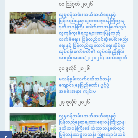
၀၁ ဩဂုတ် ၂၀၂၆
လူမှုဝန်ထမ်း၊ကယ်ဆယ်ရေးနှင့်
ပြန်လည်နေရာချထားရေးဝန်ကြီးဌာန
ဒုတိယဝန်ကြီး ဒေါက်တာသန့်ဇော်လွင်
လူကုန်ကူးခံရသူများအားပြန်လည်
လက်ခံရေး၊ ပြန်လည်ဝင်ဆံ့ပေါင်းစည်း
ရေးနှင့် ပြန်လည်ထူထောင်ရေးဆိုင်ရာ
လုပ်ငန်းကော်မတီ၏ လုပ်ငန်းညှိနှိုင်း
အစည်းအဝေး(၂/၂၀၂၆) တက်ရောက်
၃၀ ဇူလိုင် ၂၀၂၆
မသန်စွမ်းသက်ငယ်သင်တန်း
ကျောင်း(နေပြည်တော်) ဖွင့်ပွဲ
အခမ်းအနား ကျင်းပ
၂၇ ဇူလိုင် ၂၀၂၆
လူမှုဝန်ထမ်း၊ကယ်ဆယ်ရေးနှင့်
ပြန်လည်နေရာချထားရေးဝန်ကြီးဌာန၊
ဒုတိယဝန်ကြီးဒေါက်တာသန့်ဇော်လွင်
ပြွန်တန်ဆာမူလတန်းကြိုကျောင်းသစ်