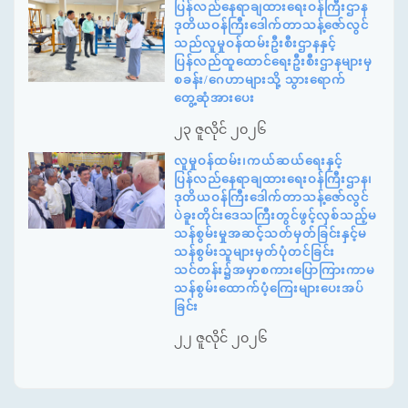
ပြန်လည်နေရာချထားရေးဝန်ကြီးဌာန
ဒုတိယဝန်ကြီးဒေါက်တာသန့်ဇော်လွင်
သည်လူမှုဝန်ထမ်းဦးစီးဌာနနှင့်
ပြန်လည်ထူထောင်ရေးဦးစီးဌာနများမှ
စခန်း/ဂေဟာများသို့ သွားရောက်
တွေ့ဆုံအားပေး
၂၃ ဇူလိုင် ၂၀၂၆
လူမှုဝန်ထမ်း၊ကယ်ဆယ်ရေးနှင့်
ပြန်လည်နေရာချထားရေးဝန်ကြီးဌာန၊
ဒုတိယဝန်ကြီးဒေါက်တာသန့်ဇော်လွင်
ပဲခူးတိုင်းဒေသကြီးတွင်ဖွင့်လှစ်သည့်မ
သန်စွမ်းမှုအဆင့်သတ်မှတ်ခြင်းနှင့်မ
သန်စွမ်းသူများမှတ်ပုံတင်ခြင်း
သင်တန်း၌အမှာစကားပြောကြားကာမ
သန်စွမ်းထောက်ပံ့ကြေးများပေးအပ်
ခြင်း
၂၂ ဇူလိုင် ၂၀၂၆