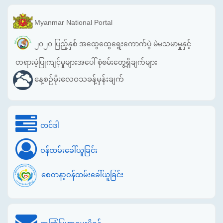
Myanmar National Portal
၂၀၂၀ ပြည့်နှစ် အထွေထွေရွေးကောက်ပွဲ မဲမသမာမှုနှင့်
တရားမဲ့ပြုကျင့်မှုများအပေါ် စုံစမ်းတွေ့ရှိချက်များ
နေ့စဉ်မိုးလေဝသခန့်မှန်းချက်
တင်ဒါ
ဝန်ထမ်းခေါ်ယူခြင်း
စေတနာ့ဝန်ထမ်းခေါ်ယူခြင်း