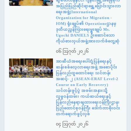
ဆွစ်ဇာလန်နိုင်ငံ၊ ဂျီနီဗာမြို့အခြေစိုက်
အပြည်ပြည်ဆိုင်ရာရွှေ့ပြောင်းသွားလာ
ရေးအဖွဲ့(International
Organization for Migration -
IOM) ရုံးချုပ်၏ Operationsဌာနမှ
ဒုတိယညွှန်ကြားရေးမှူးချုပ် Ms.
Ugochi DANIELS ဦးဆောင်သော
ကိုယ်စားလှယ်အဖွဲ့အားလက်ခံတွေ့ဆုံ
၀၆ ဩဂုတ် ၂၀၂၆
အာဆီယံအရေးပေါ်တုံ့ပြန်ရေးနှင့်
ဆန်းစစ်လေ့လာရေးအဖွဲ့ အစောပိုင်း
ပြန်လည်ထူထောင်ရေး သင်တန်း
အဆင့်- ၂ (ASEAN-ERAT Level-2
Course on Early Recovery)
သင်တန်းဖွင့်ပွဲ အခမ်းအနားသို့
လူမှုဝန်ထမ်း၊ ကယ်ဆယ်ရေးနှင့်
ပြန်လည်နေရာချထားရေးဝန်ကြီးဌာန၊
ပြည်ထောင်စုဝန်ကြီး ဒေါက်တာစိုးဝင်း
တက်ရောက်ဖွင့်လှစ်
၀၄ ဩဂုတ် ၂၀၂၆