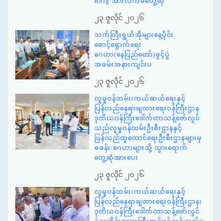
Roig အားလက်ခံတွေ့ဆုံ
၂၃ ဇူလိုင် ၂၀၂၆
သက်ကြီးရွယ်အိုများနေ့ပိုင်း
စောင့်ရှောက်ရေး
ဂေဟာ(နေပြည်တော်)ဖွင့်ပွဲ
အခမ်းအနားကျင်းပ
၂၃ ဇူလိုင် ၂၀၂၆
လူမှုဝန်ထမ်း၊ကယ်ဆယ်ရေးနှင့်
ပြန်လည်နေရာချထားရေးဝန်ကြီးဌာန
ဒုတိယဝန်ကြီးဒေါက်တာသန့်ဇော်လွင်
သည်လူမှုဝန်ထမ်းဦးစီးဌာနနှင့်
ပြန်လည်ထူထောင်ရေးဦးစီးဌာနများမှ
စခန်း/ဂေဟာများသို့ သွားရောက်
တွေ့ဆုံအားပေး
၂၃ ဇူလိုင် ၂၀၂၆
လူမှုဝန်ထမ်း၊ကယ်ဆယ်ရေးနှင့်
ပြန်လည်နေရာချထားရေးဝန်ကြီးဌာန၊
ဒုတိယဝန်ကြီးဒေါက်တာသန့်ဇော်လွင်