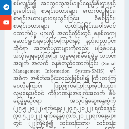
စပ်လျဉ်း၍ အထွေထွေအုပ်ချုပ်ရေးဦးစီးဌာနနှင့်
ပူးပေါင်း၍ စာရင်းဇယားများ ကောက်ယူခြင်း၊
စာရင်းဇယားများရေးသွင်းခြင်း၊ စိစစ်ခြင်း၊
စာရင်းဇယားများ ထုတ်ပြန်ခြင်းအပါအဝင်
ထောက်ပံ့မှု များကို အဆင့်တိုင်းတွင် စနစ်တကျ
ဆောင်ရွက်ရမည်ဖြစ်ကြောင်းနှင့် နည်းပညာပိုင်း
ဆိုင်ရာ အတက်ပညာများကိုလည်း မဖြစ်မနေ
အသုံးချရမည်ဖြစ်ပြီး လူမှုရေးစီမံခန့်ခွဲမှု သတင်း
အချက် အလက် စနစ်တည်ဆောက်ခြင်း (
Social
Management Information System-SMIS)
၏
အဓိက အစိတ်အပိုင်းလည်းဖြစ်ပါ၍ ကြိုးစားကြ
စေလိုကြောင်း ဖြည့်စွက်ပြောကြားခဲ့ပါသည်။
လူမှုရေးပင်စင် ကိန်းဂဏန်းအချက်အလက် စီမံ
ခန့်ခွဲမှုဆိုင်ရာ အလုပ်ရုံဆွေးနွေးပွဲကို
(၂၅.၅.၂၀၂၂) ရက်နေ့မှ (၂၇.၅.၂၀၂၂) ရက်နေ့နှင့်
(၃၀.၅.၂၀၂၂) ရက်နေ့နှင့် (၁.၆.၂၀၂၂)ရက်နေ့များ
တွင် (၂)ကြိမ်ခွဲ၍ သင်တန်းသား/ သင်တန်း