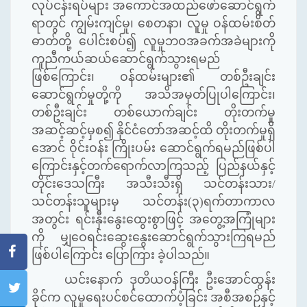
လုပ်ငန်းရပ်များ အကောင်အထည်ဖော်ဆောင်ရွက်
ရာတွင် ကျွမ်းကျင်မှု၊ စေတနာ၊ လူမှု ဝန်ထမ်းစိတ်
ဓာတ်တို့ ပေါင်းစပ်၍ လူမှုဘဝအခက်အခဲများကို
ကူညီကယ်ဆယ်ဆောင်ရွက်သွားရမည်
ဖြစ်ကြောင်း၊ ဝန်ထမ်းများ၏ တစ်ဦးချင်း
ဆောင်ရွက်မှုတို့ကို အသိအမှတ်ပြုပါကြောင်း၊
တစ်ဦးချင်း တစ်ယောက်ချင်း တိုးတက်မှု
အဆင့်ဆင့်မှစ၍ နိုင်ငံတော်အဆင့်ထိ တိုးတက်မှုရှိ
အောင် ဝိုင်းဝန်း ကြိုးပမ်း ဆောင်ရွက်ရမည်ဖြစ်ပါ
ကြောင်းနှင့်တက်ရောက်လာကြသည့် ပြည်နယ်နှင့်
တိုင်းဒေသကြီး အသီးသီးရှိ သင်တန်းသား/
သင်တန်းသူများမှ သင်တန်း(၃)ရက်တာကာလ
အတွင်း ရင်းနှီးနွေးထွေးစွာဖြင့် အတွေ့အကြုံများ
ကို မျှဝေရင်းဆွေးနွေးဆောင်ရွက်သွားကြရမည်
ဖြစ်ပါကြောင်း ပြောကြား ခဲ့ပါသည်။
ယင်းနောက် ဒုတိယဝန်ကြီး ဦးအောင်ထွန်း
ခိုင်က လူမှုရေးပင်စင်ထောက်ပံ့ခြင်း အစီအစဉ်နှင့်