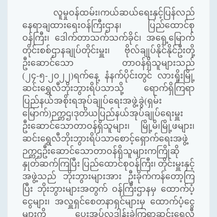
လူမှုဝန်ထမ်း၊ကယ်ဆယ်ရေးနှင့်ပြန်လည်
နေရာချထားရေးဝန်ကြီးဌာန၊ ပြည်ထောင်စု
ဝန်ကြီး၊ ဒေါက်တာသက်သက်ခိုင်၊ အရှေ့မြောက်
တိုင်းစစ်ဌာနချုပ်တိုင်းမှူး၊ ဗိုလ်ချုပ်နိုင်နိုင်ဦးတို့
ဦးဆောင်သော တာဝန်ရှိသူများသည်
(၂၄-၅-၂၀၂၂)ရက်နေ့ နံနက်ပိုင်းတွင် လားရှိုးမြို့
ဆင်းရွှေလီဘိုးဘွားရိပ်သာသို့ ရောက်ရှိကြရာ
ပြည်နယ်အစိုးရအုပ်ချုပ်ရေးအဖွဲ့ခွဲ(ရှမ်း
မြောက်)ဉက္ကဌ၊ဒုတိယပြည်နယ်အုပ်ချုပ်ရေးမှူး
ဦးဆောင်သောတာဝန်ရှိသူများ၊ မြို့မိ၊မြို့ဖများ၊
ဆင်းရွှေလီဘိုးဘွားရိပ်သာစောင့်ရှောက်ရေးအဖွဲ့
ဉက္ကဌဦးဆောင်သောတာဝန်ရှိသူများကကြိုဆို
နှုတ်ဆက်ကြပြီး ပြည်ထောင်စုဝန်ကြီး၊ တိုင်းမှူးနှင့်
အဖွဲ့သည် ဘိုးဘွားများအား ဦးခိုက်ကန်တော့ကြ
ပြီး ဘိုးဘွားများအတွက် ဝန်ကြီးဌာနမှ ထောက်ပံ့
ငွေများ၊ အလှူရှင်စေတနာရှင်များမှ ထောက်ပံ့ငွေ
များကို ပေးအပ်လှူဒါန်းခဲ့ကြရာဆင်းရွှေလီ