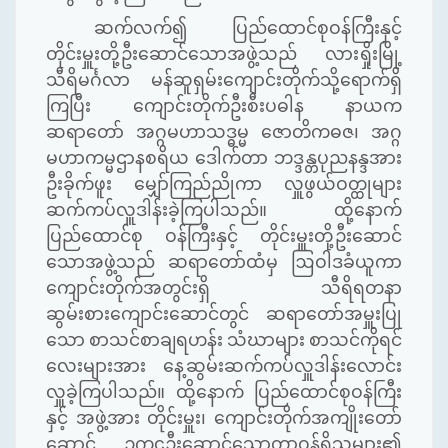
ဆက်လက်၍ ပြည်ထောင်စုဝန်ကြီးနှင့်
တိုင်းမှူးတို့ဦးဆောင်သောအဖွဲ့သည် လားရှိုးမြို့
သီရိမင်္ဂလာ မန်ဆူရှမ်းကျောင်းတိုက်သို့ရောက်ရှိ
ကြပြီး ကျောင်းတိုက်ဦးစီးပဓါန နာယက
ဆရာတော် အဂ္ဂမဟာသဒ္ဓမ္မ ဇောတိကဓဇ၊ အဂ္ဂ
မဟာကမ္မဌာနစရိယ ဒေါက်တာ ဘဒ္ဒန္တပုညနန္ဒအား
ဦးခိုက်ဖူး မျှော်ကြည်ညိုကာ လှူဖွယ်ဝတ္ထုများ
ဆက်ကပ်လှူဒါန်းခဲ့ကြပါသည်။ ထို့နောက်
ပြည်ထောင်စု ဝန်ကြီးနှင့် တိုင်းမှူးတို့ဦးဆောင်
သောအဖွဲ့သည် ဆရာတော်ထံမှ ဩဝါဒခံယူကာ
ကျောင်းတိုက်အတွင်းရှိ သီရိရတနာ
ဆွမ်းစားကျောင်းဆောင်တွင် ဆရာတော်အမှူးပြု
သော
စာသင်စာချရဟန်း သံဃာများ
စာသင်ကိုရင်
လေးများအား နေ့ဆွမ်းဆက်ကပ်လှူဒါန်းလောင်း
လှူခဲ့ကြပါသည်။ ထို့နောက် ပြည်ထောင်စုဝန်ကြီး
နှင့် အဖွဲ့အား တိုင်းမှူး၊ ကျောင်းတိုက်အကျိုးတော်
ဆောင် ဉက္ကဌဦးဆောင်သောတာဝန်ရှိသူများ၏