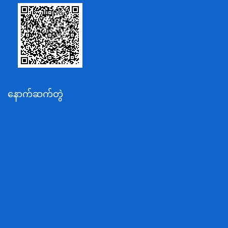
သာသနာရေးနှင့် ယဉ်ကျေးမှုဝန်ကြီးဌာန
စိုက်ပျိုးရေး၊မွေးမြူရေးနှင့်ဆည်မြောင်းဝန်ကြီးဌာန
ပို့ဆောင်ရေးနှင့်ဆက်သွယ်ရေးဝန်ကြီးဌာန
သယံဇာတနှင့်ပတ်ဝန်းကျင်ထိန်းသိမ်းရေးဝန်ကြီးဌာန
လျှပ်စစ်နှင့်စွမ်းအင်ဝန်ကြီးဌာန
နောက်ဆက်တွဲ
အလုပ်သမား၊လူဝင်မှုကြီးကြပ်ရေးနှင့်ပြည်သူ့အင်အား
ဝန်ကြီးဌာန
စီးပွားရေးနှင့်ကူးသန်းရောင်းဝယ်ရေးဝန်ကြီးဌာန
ပညာရေးဝန်ကြီးဌာန
ကျန်းမာရေးနှင့်အားကစားဝန်ကြီးဌာန
ဆောက်လုပ်ရေးဝန်ကြီးဌာန
လူမူဝန်ထမ်း၊ကယ်ဆယ်ရေးနှင့်ပြန်လည်နေရာချထားရေး
ဝန်ကြီးဌာန