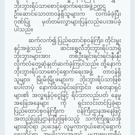
ဘိုးဘွားရိပ်သာစောင့်ရှောက်ရေးအဖွဲ့ဉက္ကဌ
ဦးဆောင်သောတာဝန်ရှိသူများက လက်ခံခဲ့ပြီး
ဂုဏ်ပြု မှတ်တမ်းလွှာများပြန်လည်ပေးအပ်ခဲ့
ပါသည်။
ဆက်လက်၍ ပြည်ထောင်စုဝန်ကြီး၊ တိုင်းမှူး
နှင့်အဖွဲ့သည် ဆင်းရွှေလီဘိုးဘွားရိပ်သာရှိ
ဘိုးဘွားများအား တစ်ဦးချင်းရင်းရင်းနှီးနှီး
လိုက်လံတွေ့ဆုံနှုတ်ဆက်ခဲ့ကြပါသည်။ ထို့နောက်
ဘိုးဘွားရိပ်သာစောင့်ရှောက်ရေးအဖွဲ့ တာဝန်ရှိ
သူများ၊ မြိုမိ၊မြို့ဖများက ဘိုးဘွားရိပ်သာဖြစ်
ပေါ်လာပုံ နောက်ခံသမိုင်းကြောင်း၊ စေတနာရှင်
များ၏ အလှူရန်ပုံငွေဖြင့် ရိပ်သာလည်ပတ် နေမှု
အခြေအနေများ ကို ရှင်းလင်းတင်ပြခဲ့ရာ
ပြည်ထောင်စုဝန်ကြီးက ဝန်ကြီးဌာနအနေဖြင့်
အတည်ပြုပြဌာန်းပြီးဖြစ်သည့် သက်ကြီးရွယ်အို
များဆိုင်ရာ ဉပဒေနှင့် လူမှုကာကွယ်စောင့်ရှောက်
ရေးဆိုင်ရာ အမျိုးသားအဆင့် မဟာဗျုဟာစီမံ