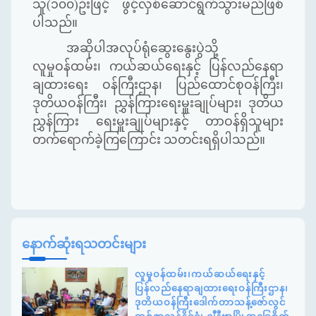
သူ(၁၀၀)ဦးဖြင့် ဖွင့်လှစ်ဆောင်ရွက်သွားမည်ဖြစ်
ပါသည်။
အဆိုပါအလုပ်ရုံဆွေးနွေးပွဲသို့
လူမှုဝန်ထမ်း၊ ကယ်ဆယ်ရေးနှင့် ပြန်လည်နေရာ
ချထားရေး ဝန်ကြီးဌာန၊ ပြည်ထောင်စုဝန်ကြီး၊
ဒုတိယဝန်ကြီး၊ ညွှန်ကြားရေးမှူးချုပ်များ၊ ဒုတိယ
ညွှန်ကြား ရေးမှူးချုပ်များနှင့် တာဝန်ရှိသူများ
တက်ရောက်ခဲ့ကြကြောင်း သတင်းရရှိပါသည်။
နောက်ဆုံးရသတင်းများ
လူမှုဝန်ထမ်း၊ကယ်ဆယ်ရေးနှင့်
ပြန်လည်နေရာချထားရေးဝန်ကြီးဌာန၊
ဒုတိယဝန်ကြီးဒေါက်တာသန့်ဇော်လွင်