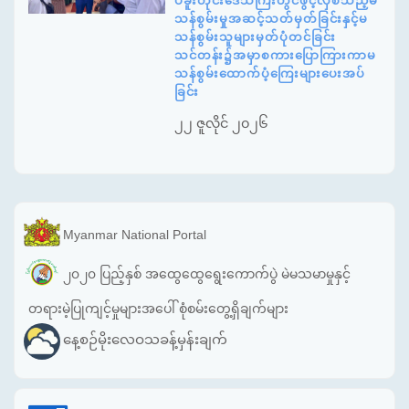
ပဲခူးတိုင်းဒေသကြီးတွင်ဖွင့်လှစ်သည့်မ
သန်စွမ်းမှုအဆင့်သတ်မှတ်ခြင်းနှင့်မ
သန်စွမ်းသူများမှတ်ပုံတင်ခြင်း
သင်တန်း၌အမှာစကားပြောကြားကာမ
သန်စွမ်းထောက်ပံ့ကြေးများပေးအပ်
ခြင်း
၂၂ ဇူလိုင် ၂၀၂၆
Myanmar National Portal
၂၀၂၀ ပြည့်နှစ် အထွေထွေရွေးကောက်ပွဲ မဲမသမာမှုနှင့်
တရားမဲ့ပြုကျင့်မှုများအပေါ် စုံစမ်းတွေ့ရှိချက်များ
နေ့စဉ်မိုးလေဝသခန့်မှန်းချက်