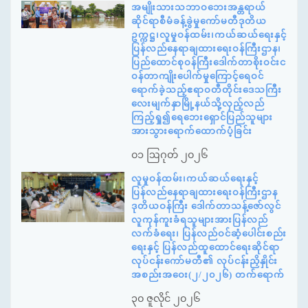
အမျိုးသားသဘာဝဘေးအန္တရာယ်
ဆိုင်ရာစီမံခန့်ခွဲမှုကော်မတီဒုတိယ
ဥက္ကဋ္ဌ၊လူမှုဝန်ထမ်း၊ကယ်ဆယ်ရေးနှင့်
ပြန်လည်နေရာချထားရေးဝန်ကြီးဌာန၊
ပြည်ထောင်စုဝန်ကြီးဒေါက်တာစိုးဝင်းင
ဝန်တာကျိုးပေါက်မှုကြောင့်ရေဝင်
ရောက်ခဲ့သည့်ဧရာဝတီတိုင်းဒေသကြီး
လေးမျက်နှာမြို့နယ်သို့လှည့်လည်
ကြည့်ရှု၍ရေဘေးရှောင်ပြည်သူများ
အားသွားရောက်ထောက်ပံ့ခြင်း
၀၁ ဩဂုတ် ၂၀၂၆
လူမှုဝန်ထမ်း၊ကယ်ဆယ်ရေးနှင့်
ပြန်လည်နေရာချထားရေးဝန်ကြီးဌာန
ဒုတိယဝန်ကြီး ဒေါက်တာသန့်ဇော်လွင်
လူကုန်ကူးခံရသူများအားပြန်လည်
လက်ခံရေး၊ ပြန်လည်ဝင်ဆံ့ပေါင်းစည်း
ရေးနှင့် ပြန်လည်ထူထောင်ရေးဆိုင်ရာ
လုပ်ငန်းကော်မတီ၏ လုပ်ငန်းညှိနှိုင်း
အစည်းအဝေး(၂/၂၀၂၆) တက်ရောက်
၃၀ ဇူလိုင် ၂၀၂၆