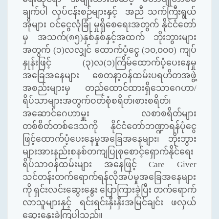
ချက်ပါ လုပ်ငန်းစဉ်များနှင့် အညီ သက်ကြီးရွယ်
အိုများ ဝင်ငွေလုံခြုံ မှုရှိစေရေးအတွက် နိုင်ငံတော်
မှ အသက်(၈၅)နှစ်နှစ်နှင့်အထက် ဘိုးဘွားများ
အတွက် (၁)လလျှင် ထောက်ပံ့ငွေ (၁၀
,
၀၀၀) ကျပ်
နှုန်းဖြင့် (၃)လ(၁)ကြိမ်ထောက်ပံ့ပေးနေမှု
အခြေအနေများ စေတနာ့ဝန်ထမ်းပရဟိတအဖွဲ့
အစည်းများမှ တည်ထောင်ထားရှိသောဂေဟာ/
ရိပ်သာများအတွက်ဝတ်စုံစရိတ်၊စားစရိတ်၊
အဆောင်ဂေဟာမှူး လစာစရိတ်များ
တစ်စိတ်တစ်ဒေသကို နိုင်ငံတော်ဘဏ္ဍာရန်ပုံငွေ
ဖြင့်ထောက်ပံ့ပေးနေမှုအခြေအနေများ၊ ဘိုးဘွား
များအားနည်းစနစ်တကျပြုစုစောင့်ရှောက်နိုင်ရေး
ရိပ်သာဝန်ထမ်းများ အနေဖြင့်
Care Giver
သင်တန်းတက်ရောက်ရန်လိုအပ်မှုအခြေအနေများ
ကို ရှင်းလင်းဆွေးနွေး ပြောကြားခဲ့ပြီး တက်ရောက်
လာသူများနှင့် ရင်းရင်းနှီးနှီးအမြင်ချင်း ဖလှယ်
ဆွေးနွေးခဲ့ကြပါသည်။