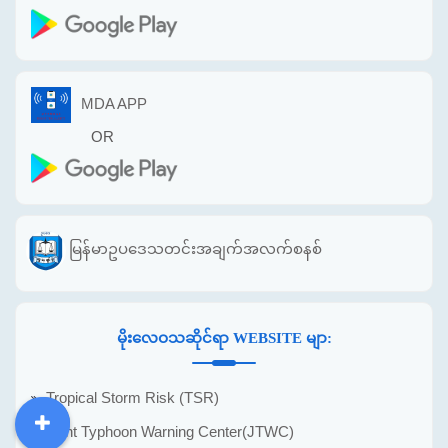
MDA APP
OR
မြန်မာဥပဒေသတင်းအချက်အလက်စနစ်
မိုးလေဝသဆိုင်ရာ WEBSITE မျာ:
Tropical Storm Risk (TSR)
Joint Typhoon Warning Center(JTWC)
DDM
MOS
DSW
DOR