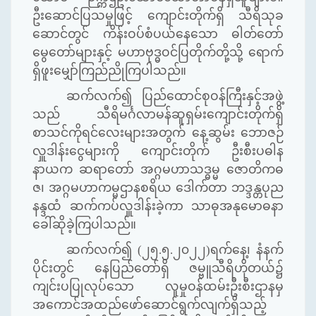
ဦးဆောင်ပြသမှုဖြင့် ကျောင်းတိုက်ရှိ သီရိသုခ
ဆောင်တွင် ကိန်းဝပ်စံပယ်နေသော ဓါတ်တော်
မွေတော်များနှင့် မဟာဗုဒ္ဓဝင်ပြတိုက်တို့သို့ ရောက်
ရှိဖူးမျှော်ကြည်ညိုကြပါသည်။
ဆက်လက်၍ ပြည်ထောင်စုဝန်ကြီးနှင့်အဖွဲ့
သည် သီရိမင်္ဂလာမန်ဆူရှမ်းကျောင်းတိုက်ရှိ
စာသင်ကိုရင်လေးများအတွက် နေ့ဆွမ်း ဘောဇဉ်
လှူဒါန်းငွေများကို ကျောင်းတိုက် ဦးစီးပဓါန
နာယက ဆရာတော် အဂ္ဂမဟာသဒ္ဓမ္မ ဇောတိကဓ
ဇ၊ အဂ္ဂမဟာကမ္မဌာနစရိယ ဒေါက်တာ ဘဒ္ဒန္တပုည
နန္ဒထံ ဆက်ကပ်လှူဒါန်းခဲ့ကာ သာဓုအနုမောဓနာ
ခေါ်ဆိုခဲ့ကြပါသည်။
ဆက်လက်၍ (၂၅.၅.၂၀၂၂)ရက်နေ့၊ နံနက်
ပိုင်းတွင် နေပြည်တော်ရှိ ဇမ္ဗူသီရိဟိုတယ်၌
ကျင်းပပြုလုပ်သော လူမှုဝန်ထမ်းဦးစီးဌာနမှ
အကောင်အထည်ဖော်ဆောင်ရွက်လျက်ရှိသည့်