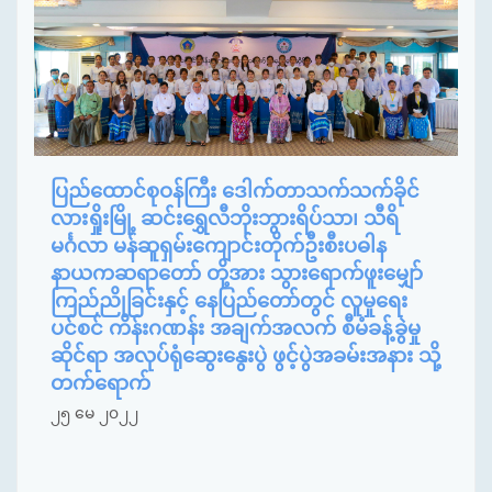
ပြည်ထောင်စုဝန်ကြီး ဒေါက်တာသက်သက်ခိုင်
လားရှိုးမြို့ ဆင်းရွှေလီဘိုးဘွားရိပ်သာ၊ သီရိ
မင်္ဂလာ မန်ဆူရှမ်းကျောင်းတိုက်ဦးစီးပဓါန
နာယကဆရာတော် တို့အား သွားရောက်ဖူးမျှော်
ကြည်ညိုခြင်းနှင့် နေပြည်တော်တွင် လူမှုရေး
ပင်စင် ကိန်းဂဏန်း အချက်အလက် စီမံခန့်ခွဲမှု
ဆိုင်ရာ အလုပ်ရုံဆွေးနွေးပွဲ ဖွင့်ပွဲအခမ်းအနား သို့
တက်ရောက်
၂၅ မေ ၂၀၂၂