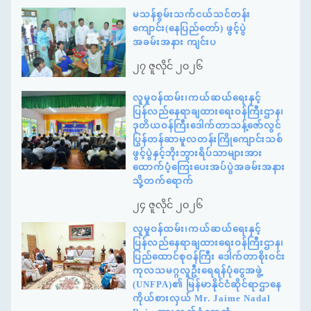
မသန်စွမ်းသက်ငယ်သင်တန်း
ကျောင်း(နေပြည်တော်) ဖွင့်ပွဲ
အခမ်းအနား ကျင်းပ
၂၇ ဇူလိုင် ၂၀၂၆
လူမှုဝန်ထမ်း၊ကယ်ဆယ်ရေးနှင့်
ပြန်လည်နေရာချထားရေးဝန်ကြီးဌာန၊
ဒုတိယဝန်ကြီးဒေါက်တာသန့်ဇော်လွင်
ပြွန်တန်ဆာမူလတန်းကြိုကျောင်းသစ်
ဖွင့်ပွဲနှင့်ဘိုးဘွားရိပ်သာများအား
ထောက်ပံ့ကြေးပေးအပ်ပွဲအခမ်းအနား
သို့တက်ရောက်
၂၄ ဇူလိုင် ၂၀၂၆
လူမှုဝန်ထမ်း၊ကယ်ဆယ်ရေးနှင့်
ပြန်လည်နေရာချထားရေးဝန်ကြီးဌာန၊
ပြည်ထောင်စုဝန်ကြီး ဒေါက်တာစိုးဝင်း
ကုလသမဂ္ဂလူဦးရေရန်ပုံငွေအဖွဲ့
(UNFPA)၏ မြန်မာနိုင်ငံဆိုင်ရာဌာနေ
ကိုယ်စားလှယ် Mr. Jaime Nadal