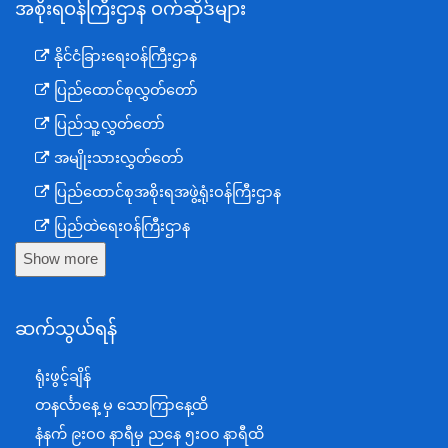
အစိုးရဝန်ကြီးဌာန ဝက်ဆိုဒ်များ
နိုင်ငံခြားရေးဝန်ကြီးဌာန
ပြည်ထောင်စုလွှတ်တော်
ပြည်သူ့လွှတ်တော်
အမျိုးသားလွှတ်တော်
ပြည်ထောင်စုအစိုးရအဖွဲ့ရုံးဝန်ကြီးဌာန
ပြည်ထဲရေးဝန်ကြီးဌာန
Show more
ကာကွယ်ရေးဝန်ကြီးဌာန
နယ်စပ်ရေးရာဝန်ကြီးဌာန
ဆက်သွယ်ရန်
စီမံကိန်း၊ဘဏ္ဍာရေးနှင့်စက်မှုဝန်ကြီးဌာန
ရင်းနှီးမြှုပ်နှံမှုနှင့် နိုင်ငံခြားစီးပွားဆက်သွယ်ရေးဝန်ကြီးဌာန
ရုံးဖွင့်ချိန်
အပြည်ပြည်ဆိုင်ရာပူးပေါင်းဆောင်ရွက်ရေးဝန်ကြီးဌာန
တနင်္လာနေ့ မှ သောကြာနေ့ထိ
ပြန်ကြားရေးဝန်ကြီးဌာန
နံနက် ၉းဝ၀ နာရီမှ ညနေ ၅းဝ၀ နာရီထိ