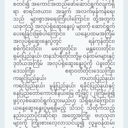
စတင်၍ အကောင်အထည်ဖော်ဆောင်ရွက်လျက်ရှိ
ရာ စာရင်းဇယား၊ အချက် အလက်မှန်ကန်ရေး
သည် များစွာအရေးကြီးပါကြောင်း၊ ထို့အတွက်
ယခုကဲ့သို့ အလုပ်ရုံဆွေးနွေးပွဲ များကို ဆောင်ရွက်
ပေးရခြင်းဖြစ်ပါကြောင်း၊ ယနေ့ပထမအကြိမ်
အလုပ်ရုံဆွေးနွေးပွဲတွင် ရန်ကုန်တိုင်း၊
စစ်ကိုင်းတိုင်း၊ မကွေးတိုင်း၊ မန္တလေးတိုင်း၊
ရှမ်းပြည်နယ်၊ တနင်္သာရီတိုင်းတို့မှ ဝန်ထမ်းများနှင့်
ဒုတိယအကြိမ် အလုပ်ရုံဆွေးနွေးပွဲကို ပဲခူးတိုင်း
ဒေသကြီး၊ ဧရာဝတီတိုင်းဒေသကြီး၊
ကချင်ပြည်နယ်၊ ကယားပြည်နယ်၊
ကရင်ပြည်နယ်၊ မွန်ပြည်နယ်၊ ရခိုင်ပြည်နယ်နှင့်
နေပြည်တော်ကောင်စီနယ်မြေ တို့ဖြင့် (၂)ကြိမ်ခွဲ၍
ဖွင့်လှစ်ဆောင်ရွက်သွားမည်ဟု သိရှိရပါကြောင်း၊
ယနေ့ဆွေးနွေးပွဲမှရရှိမည့် သိသင့် သိထိုက်သည့်
နည်းပညာပိုင်းဆိုင်ရာ အတွေ့အကြုံ၊ ဗဟုသုတ
များကို ကြိုးစားလေ့လာသင်ယူ၍ လူမှုဝန်ထမ်း