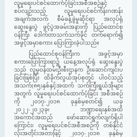
လူမှုရေးပင်စင်ထောက်ပံ့ခြင်းအစီအစဉ်နှင့်
စပ်လျဉ်းသည့် လူမှုရေးပင်စင်ကိန်းဂဏန်း
အချက်အလက် စီမံခန့်ခွဲမှုဆိုင်ရာ အလုပ်ရုံ
ဆွေးနွေးပွဲ ဖွင့်ပွဲအခမ်းအနားကို ပြည်ထောင်စု
ဝန်ကြီး ဒေါက်တာသက်သက်ခိုင် တက်ရောက်၍
အဖွင့်အမှာစကား ပြောကြားခဲ့ပါသည်။
ပြည်ထောင်စုဝန်ကြီးက အဖွင့်အမှာ
စကားပြောကြားရာ၌ ယနေ့အလုပ်ရုံ ဆွေးနွေးပွဲ
သည် လူမှုဝန်ထမ်းဦးစီးဌာနက ဦးဆောင်ကျင်းပ
ခြင်းဖြစ်ပြီး ထိခိုက်လွယ်အုပ်စုတွင် ပါဝင်သည့်
အသက်(၈၅)နှစ်နှင့်အထက် သက်ကြီးရွယ်အိုများ
အတွက် လူမှုရေးပင်စင်ထောက်ပံ့ခြင်း အစီအစဉ်
ကို ၂၀၁၇-၂၀၁၈ ခုနှစ်မှစတင်၍ ယခု
၂၀၂၂-၂၀၂၃ခု၊ ဘဏ္ဍာရေးနှစ်အထိ
အကောင်အထည် ဖော်ဆောင်ရွက်လျက်ရှိပါ
ကြောင်း၊ လူမှုရေးပင်စင်အစီအစဉ်ကို တစ်နိုင်ငံ
လုံးအတိုင်းအတာဖြင့် ၂၀၁၇-၂၀၁၈ ခုနှစ်မှ