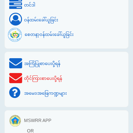
တင်ဒါ
ဝန်ထမ်းခေါ်ယူခြင်း
စေတနာ့ဝန်ထမ်းခေါ်ယူခြင်း
အကြံပြုစာပေးပို့ရန်
တိုင်ကြားစာပေးပို့ရန်
အမေး၊အဖြေကဏ္ဍများ
MSWRR APP
OR