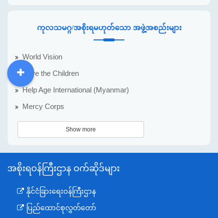
ကုလသမဂ္ဂ/အစိုးရမဟုတ်သော အဖွဲ့အစည်းများ
World Vision
Save the Children
DDM
MOS
DSW
DOR
Help Age International (Myanmar)
Mercy Corps
Show more
အစိုးရဝန်ကြီးဌာန ဝက်ဆိုဒ်များ
နိုင်ငံခြားရေးဝန်ကြီးဌာန
ပြည်ထောင်စုလွှတ်တော်