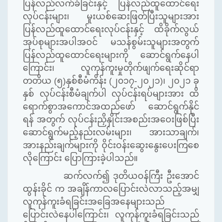
ပြန်လည်လက်ခံခြင်းနှင့် ပြန်လည်ထူထောင်ရေး
လုပ်ငန်းများ၊ မူးယစ်ဆေးဖြတ်ပြီးသူများအား
ပြန်လည်ထူထောင်ရေးလုပ်ငန်းနှင့် ထိခိုက်လွယ်
အုပ်စုများအပါအဝင် မသန်စွမ်းသူများအတွက်
ပြန်လည်ထူထောင်ရေးများကို ဆောင်ရွက်နေပါ
ကြောင်း၊ လူကုန်ကူးမှုတိုက်ဖျက်ရေးဆိုင်ရာ
တတိယ (၅)နှစ်စီမံကိန်း (၂၀၁၇-၂၀၂၁)၊ ၂၀၂၁ ခု
နှစ် လုပ်ငန်းစီမံချက်ပါ လုပ်ငန်းရပ်များအား ထိ
ရောက်စွာအကောင်အထည်ဖော် ဆောင်ရွက်နိုင်
ရန် အတွက် လုပ်ငန်းညှိနှိုင်းအစည်းအဝေးဖြစ်ပြီး
ဆောင်ရွက်မည့်နည်းလမ်းများ၊ အားသာချက်၊
အားနည်းချက်များကို ဝိုင်းဝန်းဆွေးနွေးပေးကြစေ
လိုကြောင်း ပြောကြားခဲ့ပါသည်။
ဆက်လက်၍ ဒုတိယဝန်ကြီး ဦးအောင်
ထွန်းခိုင် က အချိန်ကာလပြောင်းလဲလာသည့်အမျှ
လူကုန်ကူးခံရခြင်းအခြေအနေများသည်
ပြောင်းလဲနေပါကြောင်း၊ လူကုန်ကူးခံရခြင်းသည်