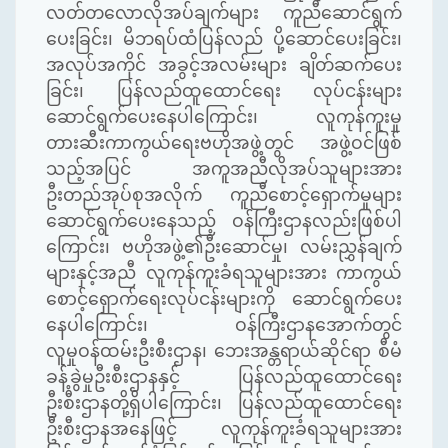
လတ်တလောလိုအပ်ချက်များ ကူညီဆောင်ရွက်
ပေးခြင်း၊ မိဘရပ်ထံပြန်လည် ပို့ဆောင်ပေးခြင်း၊
အလုပ်အကိုင် အခွင့်အလမ်းများ ချိတ်ဆက်ပေး
ခြင်း၊ ပြန်လည်ထူထောင်ရေး လုပ်ငန်းများ
ဆောင်ရွက်ပေးနေပါကြောင်း၊ လူကုန်ကူးမှု
တားဆီးကာကွယ်ရေးဗဟိုအဖွဲ့တွင် အဖွဲ့ဝင်ဖြစ်
သည့်အပြင် အကူအညီလိုအပ်သူများအား
ဦးတည်အုပ်စုအလိုက် ကူညီစောင့်ရှောက်မှုများ
ဆောင်ရွက်ပေးနေသည့် ဝန်ကြီးဌာနလည်းဖြစ်ပါ
ကြောင်း၊ ဗဟိုအဖွဲ့၏ဦးဆောင်မှု၊ လမ်းညွှန်ချက်
များနှင့်အညီ လူကုန်ကူးခံရသူများအား ကာကွယ်
စောင့်ရှောက်ရေးလုပ်ငန်းများကို ဆောင်ရွက်ပေး
နေပါကြောင်း၊ ဝန်ကြီးဌာနအောက်တွင်
လူမှုဝန်ထမ်းဦးစီးဌာန၊ ဘေးအန္တရာယ်ဆိုင်ရာ စီမံ
ခန့်ခွဲမှုဦးစီးဌာနနှင့် ပြန်လည်ထူထောင်ရေး
ဦးစီးဌာနတို့ရှိပါကြောင်း၊ ပြန်လည်ထူထောင်ရေး
ဦးစီးဌာနအနေဖြင့် လူကုန်ကူးခံရသူများအား