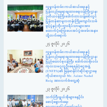
လူမှုဝန်ထမ်း၊ကယ်ဆယ်ရေးနှင့်
ပြန်လည်နေရာချထားရေးဝန်ကြီးဌာန၊
ဒုတိယဝန်ကြီးဒေါက်တာသန့်ဇော်လွင်
ပြွန်တန်ဆာမူလတန်းကြိုကျောင်းသစ်
ဖွင့်ပွဲနှင့်ဘိုးဘွားရိပ်သာများအား
ထောက်ပံ့ကြေးပေးအပ်ပွဲအခမ်းအနား
သို့တက်ရောက်
၂၄ ဇူလိုင် ၂၀၂၆
လူမှုဝန်ထမ်း၊ကယ်ဆယ်ရေးနှင့်
ပြန်လည်နေရာချထားရေးဝန်ကြီးဌာန၊
ပြည်ထောင်စုဝန်ကြီး ဒေါက်တာစိုးဝင်း
ကုလသမဂ္ဂလူဦးရေရန်ပုံငွေအဖွဲ့
(UNFPA)၏ မြန်မာနိုင်ငံဆိုင်ရာဌာနေ
ကိုယ်စားလှယ် Mr. Jaime Nadal
Roig အားလက်ခံတွေ့ဆုံ
၂၃ ဇူလိုင် ၂၀၂၆
သက်ကြီးရွယ်အိုများနေ့ပိုင်း
စောင့်ရှောက်ရေး
ဂေဟာ(နေပြည်တော်)ဖွင့်ပွဲ