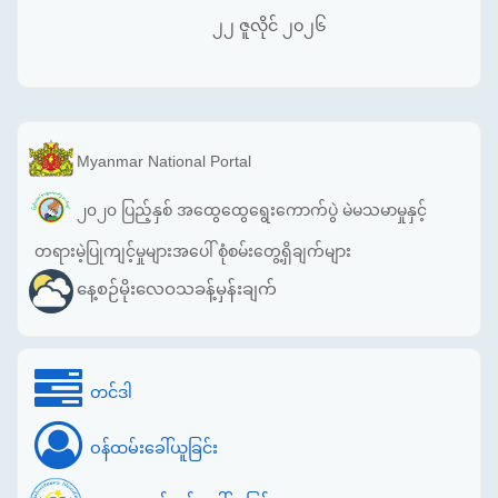
၂၂ ဇူလိုင် ၂၀၂၆
Myanmar National Portal
၂၀၂၀ ပြည့်နှစ် အထွေထွေရွေးကောက်ပွဲ မဲမသမာမှုနှင့်
တရားမဲ့ပြုကျင့်မှုများအပေါ် စုံစမ်းတွေ့ရှိချက်များ
နေ့စဉ်မိုးလေဝသခန့်မှန်းချက်
တင်ဒါ
ဝန်ထမ်းခေါ်ယူခြင်း