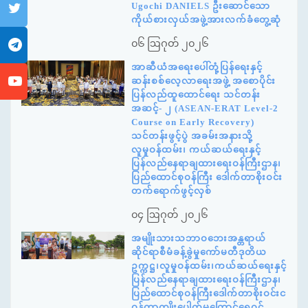
Ugochi DANIELS ဦးဆောင်သော
ကိုယ်စားလှယ်အဖွဲ့အားလက်ခံတွေ့ဆုံ
၀၆ ဩဂုတ် ၂၀၂၆
အာဆီယံအရေးပေါ်တုံ့ပြန်ရေးနှင့်
ဆန်းစစ်လေ့လာရေးအဖွဲ့ အစောပိုင်း
ပြန်လည်ထူထောင်ရေး သင်တန်း
အဆင့်- ၂ (ASEAN-ERAT Level-2
Course on Early Recovery)
သင်တန်းဖွင့်ပွဲ အခမ်းအနားသို့
လူမှုဝန်ထမ်း၊ ကယ်ဆယ်ရေးနှင့်
ပြန်လည်နေရာချထားရေးဝန်ကြီးဌာန၊
ပြည်ထောင်စုဝန်ကြီး ဒေါက်တာစိုးဝင်း
တက်ရောက်ဖွင့်လှစ်
၀၄ ဩဂုတ် ၂၀၂၆
အမျိုးသားသဘာဝဘေးအန္တရာယ်
ဆိုင်ရာစီမံခန့်ခွဲမှုကော်မတီဒုတိယ
ဥက္ကဋ္ဌ၊လူမှုဝန်ထမ်း၊ကယ်ဆယ်ရေးနှင့်
ပြန်လည်နေရာချထားရေးဝန်ကြီးဌာန၊
ပြည်ထောင်စုဝန်ကြီးဒေါက်တာစိုးဝင်းင
ဝန်တာကျိုးပေါက်မှုကြောင့်ရေဝင်