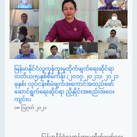
မြန်မာနိုင်ငံလူကုန်ကူးမှုတိုက်ဖျက်ရေးဆိုင်ရာ
တတိယ(၅)နှစ်စီမံကိန်း (၂၀၁၇-၂၀၂၁)၊ ၂၀၂၁
ခုနှစ်၊ လုပ်ငန်းစီမံချက်အကောင်အထည်ဖော်
ဆောင်ရွက်ရေးဆိုင်ရာ ညှိနှိုင်းအစည်းအဝေး
ကျင်းပ
၁၈ ဩဂုတ် ၂၀၂၁