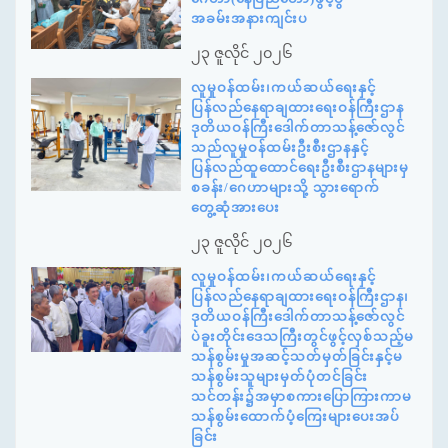
အခမ်းအနားကျင်းပ
၂၃ ဇူလိုင် ၂၀၂၆
လူမှုဝန်ထမ်း၊ကယ်ဆယ်ရေးနှင့်
ပြန်လည်နေရာချထားရေးဝန်ကြီးဌာန
ဒုတိယဝန်ကြီးဒေါက်တာသန့်ဇော်လွင်
သည်လူမှုဝန်ထမ်းဦးစီးဌာနနှင့်
ပြန်လည်ထူထောင်ရေးဦးစီးဌာနများမှ
စခန်း/ဂေဟာများသို့ သွားရောက်
တွေ့ဆုံအားပေး
၂၃ ဇူလိုင် ၂၀၂၆
လူမှုဝန်ထမ်း၊ကယ်ဆယ်ရေးနှင့်
ပြန်လည်နေရာချထားရေးဝန်ကြီးဌာန၊
ဒုတိယဝန်ကြီးဒေါက်တာသန့်ဇော်လွင်
ပဲခူးတိုင်းဒေသကြီးတွင်ဖွင့်လှစ်သည့်မ
သန်စွမ်းမှုအဆင့်သတ်မှတ်ခြင်းနှင့်မ
သန်စွမ်းသူများမှတ်ပုံတင်ခြင်း
သင်တန်း၌အမှာစကားပြောကြားကာမ
သန်စွမ်းထောက်ပံ့ကြေးများပေးအပ်
ခြင်း