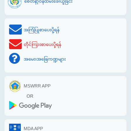
စေတနာ့ဝန်ထမ်းခေါ်ယူခြင်း
အကြံပြုစာပေးပို့ရန်
တိုင်ကြားစာပေးပို့ရန်
အမေး၊အဖြေကဏ္ဍများ
MSWRR APP
OR
MDA APP