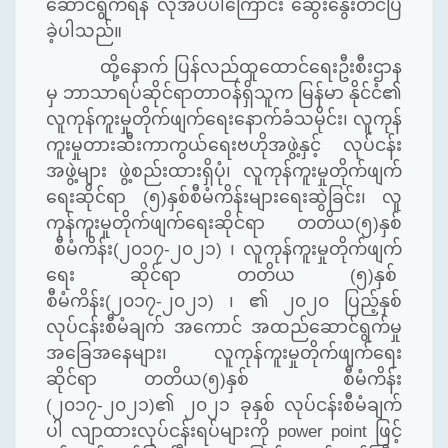
ဆောင်ရွက်ရန် လိုအပ်ပါကြောင်း ဆွေးနွေးတင်ပြ
ခဲ့ပါသည်။
ထို့နောက် ပြန်လည်ထူထောင်ရေးဦးစီးဌာန
မှ ဘာသာရပ်ဆိုင်ရာတာဝန်ရှိသူက မြန်မာ နိုင်ငံ၏
လူကုန်ကူးမှုတိုက်ဖျက်ရေးနောက်ခံသမိုင်း၊ လူကုန်
ကူးမှုတားဆီးကာကွယ်ရေးဗဟိုအဖွဲ့နှင့် လုပ်ငန်း
အဖွဲ့များ ဖွဲ့စည်းထားရှိပုံ၊ လူကုန်ကူးမှုတိုက်ဖျက်
ရေးဆိုင်ရာ (၅)နှစ်စီမံကိန်းများရေးဆွဲခြင်း၊ လူ
ကုန်ကူးမှုတိုက်ဖျက်ရေးဆိုင်ရာ တတိယ(၅)နှစ်
စီမံကိန်း(၂၀၁၇-၂၀၂၁) ၊ လူကုန်ကူးမှုတိုက်ဖျက်
ရေး ဆိုင်ရာ တတိယ (၅)နှစ်
စီမံကိန်း(၂၀၁၇-၂၀၂၁) ၊ ၏ ၂၀၂၀ ပြည့်နှစ်
လုပ်ငန်းစီမံချက် အကောင် အထည်ဆောင်ရွက်မှု
အခြေအနေများ၊ လူကုန်ကူးမှုတိုက်ဖျက်ရေး
ဆိုင်ရာ တတိယ(၅)နှစ် စီမံကိန်း
(၂၀၁၇-၂၀၂၁)၏ ၂၀၂၁ ခုနှစ် လုပ်ငန်းစီမံချက်
ပါ လျာထားလုပ်ငန်းရပ်များကို power point ဖြင့်