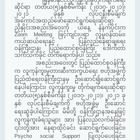
မြန်မာနိုင်ငံလူကုန်ကူးမှုတိုက်ဖျက်ရေး
ဆိုင်ရာ တတိယ(၅)နှစ်စီမံကိန်း (၂၀၁၇-၂၀၂၁)၊
၂၀၂၁ ခုနှစ် လုပ်ငန်းစီမံချက်
အကောင်အထည်ဖော်ဆောင်ရွက်ရေးဆိုင်ရာ
ညှိနှိုင်းအစည်းအဝေးကို ယနေ့ နံနက်ပိုင်းက
Zoom Meeting ဖြင့်ကျင်းပရာ လူမှုဝန်ထမ်း၊
ကယ်ဆယ်ရေးနှင့် ပြန်လည်နေရာချရေး
ဝန်ကြီးဌာန၊ ပြည်ထောင်စုဝန်ကြီး ဒေါက်တာ
သက်သက်ခိုင် တက်ရောက်ခဲ့ပါ သည်။
အစည်းအဝေးတွင် ပြည်ထောင်စုဝန်ကြီး
က လူကုန်ကူးမှုတားဆီးကာကွယ်ရေး ဗဟိုအဖွဲ့ကို
ပြည်ထဲရေးဝန်ကြီးဌာနမှ ဦးဆောင်၍ဆောင်ရွက်
နေပါကြောင်း၊ လူကုန်ကူးမှု တိုက်ဖျက်ရေးဆိုင်ရာ
တတိယ(၅)နှစ်စီမံကိန်း (၂၀၁၇-၂၀၂၁)၊ ၂၀၂၁ ခု
နှစ် လုပ်ငန်းစီမံချက်ကို ဗဟိုအဖွဲ့မှ ဦးဆောင်
ရေးဆွဲခဲ့ပါကြောင်း၊ မိမိတို့ ဝန်ကြီးဌာနအနေဖြင့်
လူကုန်ကူးခံရသူများ အား ပြန်လည်လက်ခံခြင်း၊
၎င်းတို့အား နေရာထိုင်ခင်း ဆောင်ရွက်ပေးခြင်း၊
Psycho social Support ပြုလုပ်ပေးခြင်း၊