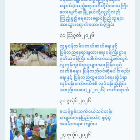
ရောက်ခဲ့သည့်ဧရာဝတီတိုင်းဒေသကြီး
လေးမျက်နှာမြို့နယ်သို့လှည့်လည်
ကြည့်ရှု၍ရေဘေးရှောင်ပြည်သူများ
အားသွားရောက်ထောက်ပံ့ခြင်း
၀၁ ဩဂုတ် ၂၀၂၆
လူမှုဝန်ထမ်း၊ကယ်ဆယ်ရေးနှင့်
ပြန်လည်နေရာချထားရေးဝန်ကြီးဌာန
ဒုတိယဝန်ကြီး ဒေါက်တာသန့်ဇော်လွင်
လူကုန်ကူးခံရသူများအားပြန်လည်
လက်ခံရေး၊ ပြန်လည်ဝင်ဆံ့ပေါင်းစည်း
ရေးနှင့် ပြန်လည်ထူထောင်ရေးဆိုင်ရာ
လုပ်ငန်းကော်မတီ၏ လုပ်ငန်းညှိနှိုင်း
အစည်းအဝေး(၂/၂၀၂၆) တက်ရောက်
၃၀ ဇူလိုင် ၂၀၂၆
မသန်စွမ်းသက်ငယ်သင်တန်း
ကျောင်း(နေပြည်တော်) ဖွင့်ပွဲ
အခမ်းအနား ကျင်းပ
၂၇ ဇူလိုင် ၂၀၂၆