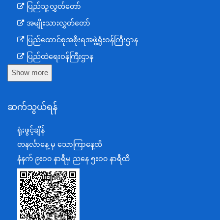
ပြည်သူ့လွှတ်တော်
အမျိုးသားလွှတ်တော်
ပြည်ထောင်စုအစိုးရအဖွဲ့ရုံးဝန်ကြီးဌာန
ပြည်ထဲရေးဝန်ကြီးဌာန
Show more
ကာကွယ်ရေးဝန်ကြီးဌာန
နယ်စပ်ရေးရာဝန်ကြီးဌာန
ဆက်သွယ်ရန်
စီမံကိန်း၊ဘဏ္ဍာရေးနှင့်စက်မှုဝန်ကြီးဌာန
ရင်းနှီးမြှုပ်နှံမှုနှင့် နိုင်ငံခြားစီးပွားဆက်သွယ်ရေးဝန်ကြီးဌာန
ရုံးဖွင့်ချိန်
အပြည်ပြည်ဆိုင်ရာပူးပေါင်းဆောင်ရွက်ရေးဝန်ကြီးဌာန
တနင်္လာနေ့ မှ သောကြာနေ့ထိ
ပြန်ကြားရေးဝန်ကြီးဌာန
နံနက် ၉းဝ၀ နာရီမှ ညနေ ၅းဝ၀ နာရီထိ
သာသနာရေးနှင့် ယဉ်ကျေးမှုဝန်ကြီးဌာန
စိုက်ပျိုးရေး၊မွေးမြူရေးနှင့်ဆည်မြောင်းဝန်ကြီးဌာန
ပို့ဆောင်ရေးနှင့်ဆက်သွယ်ရေးဝန်ကြီးဌာန