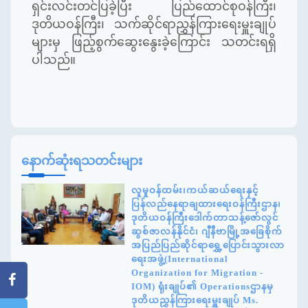
ရှင်းလင်းတင်ပြခဲ့ပြီး ပြည်ထောင်စုဝန်ကြီး၊
ဒုတိယဝန်ကြီး၊ သက်ဆိုင်ရာညွှန်ကြားရေးမှူးချုပ်
များမှ ဖြည့်စွက်ဆွေးနွေးခဲ့ကြောင်း သတင်းရရှိ
ပါသည်။
နောက်ဆုံးရသတင်းများ
လူမှုဝန်ထမ်း၊ကယ်ဆယ်ရေးနှင့်
ပြန်လည်နေရာချထားရေးဝန်ကြီးဌာန၊
ဒုတိယဝန်ကြီးဒေါက်တာသန့်ဇော်လွင်
ဆွစ်ဇာလန်နိုင်ငံ၊ ဂျီနီဗာမြို့အခြေစိုက်
အပြည်ပြည်ဆိုင်ရာရွှေ့ပြောင်းသွားလာ
ရေးအဖွဲ့(International
Organization for Migration -
IOM) ရုံးချုပ်၏ Operationsဌာနမှ
ဒုတိယညွှန်ကြားရေးမှူးချုပ် Ms.