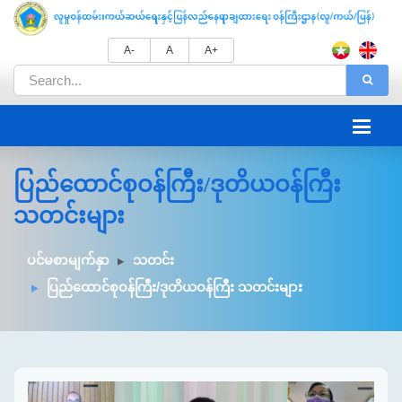
A-
A
A+
ပြည်ထောင်စုဝန်ကြီး/ဒုတိယဝန်ကြီး
သတင်းများ
ပင်မစာမျက်နှာ
သတင်း
ပြည်ထောင်စုဝန်ကြီး/ဒုတိယဝန်ကြီး သတင်းများ