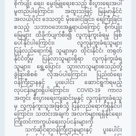
စိုက်ပျိုး ရေး၊ မွေးမြူရေးစသည့် စီးပွားရေးအပါ်
မူတည်ပါကြောင်း၊ အထူးသဖြင့် မြန်မာနိုင်ငံ
အလယ်ပိုင်း ဒေသတွင် မိုးခေါင်ခြင်း၊ ရေကြီးခြင်း
စသည့် သဘာဝဘေးအန္တရာယ်ကြောင့် စိုက်ပျိုး
မြေများ ထိခိုက်ပျက်စီး၍ လူကုန်ကူးခံရမှု ဖြစ်
ပေါ်နိုင်ပါကြောင်း၊ လူကုန်ကူးခံရသူများ
ပြန်လည်ရောက်ရှိ သူများမှာ ထိုင်းနိုင်ငံ၊ တရုတ်
နိုင်ငံတို့မှ ပြန်လာသူများရှိရာ လူကုန်ကူးခံရ
သူများ၊ ရွှေ့ပြောင်း သွားလာသူများစသည်တို့
ခွဲခြားစိစစ် လိုအပ်ပါကြောင်း၊ ပြည်ထဲရေး
ဝန်ကြီးဌာနနှင့် ပူးပေါင်း ဆောင်ရွက်ရမည့်
လုပ်ငန်းများရှိပါကြောင်း၊ COVID-19 ကာလ
အတွင်း စီးပွားရေးကျဆင်းမှုနှင့် လူကုန်ကူးခံရသူ
မှ လူကုန်ကူးသူအဖြစ်သို့ ပြန်လည်ရောက်ရှိနိုင်ပါ
ကြောင်း၊ သတင်းအချက် အလက်များရရှိနိုင်ရေး၊
ကြိုတင်ကာကွယ်ရေးလုပ်ငန်းများကို
သက်ဆိုင်ရာဝန်ကြီးဌာနများနှင့် ပူးပေါင်း