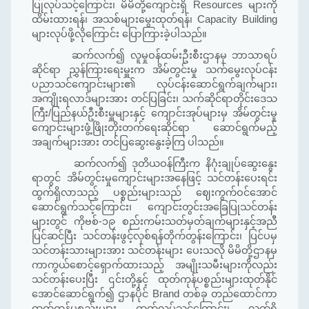
ပြုလုပ်သင့်ကြောင်း၊ မိမိတို့ကျောင်းရှိ
Resources
များကို
ထိမ်းထားရန်၊ အသစ်များမွေးထုတ်ရန်၊
Capacity Building
များလုပ်ဖို့လိုကြောင်း ပြောကြားခဲ့ပါသည်။
ဆက်လက်၍ လူမှုဝန်ထမ်းဦးစီးဌာနမှ ဘာသာရပ်
ဆိုင်ရာ ညွှန်ကြားရေးမှူးက အိမ်တွင်းမှု သက်မွေးလုပ်ငန်း
ပညာသင်ကျောင်းများ၏ လုပ်ငန်းဆောင်ရွက်ချက်များ၊
အကျိုးရလာဒ်များအား တင်ပြခြင်း၊ သက်ဆိုင်ရာတိုင်းဒေသ
ကြီး/ပြည်နယ်ဦးစီးမှူများနှင့် ကျောင်းအုပ်များမှ အိမ်တွင်းမှု
ကျောင်းများဖွံ့ဖြိုးတိုးတက်ရေးဆိုင်ရာ ဆောင်ရွက်မည့်
အချက်များအား တင်ပြဆွေးနွေးခဲ့ကြ ပါသည်။
ဆက်လက်၍ ဒုတိယဝန်ကြီးက နိဂုံးချုပ်ဆွေးနွေး
ရာတွင် အိမ်တွင်းမှုကျောင်းများအနေဖြင့် သင်တန်းပေးရင်း
ထွက်ရှိလာသည့် ပစ္စည်းများသည် ဈေးကွက်ဝင်အောင်
ဆောင်ရွက်သင့်ကြောင်း၊ ကျောင်းတွင်းအခြေပြုသင်တန်း
များတွင် ကိုဗစ်-၁၉ စည်းကမ်းသတ်မှတ်ချက်များနှင့်အညီ
ပြင်ဆင်ပြီး သင်တန်းဖွင့်လှစ်ရန်တိုက်တွန်းကြောင်း၊ ပြင်ပမှ
သင်တန်းသားများအား သင်တန်းများ ပေးသလို မိမိတို့ဌာနမှ
ကာကွယ်စောင့်ရှောက်ထားသည့် အမျိုးသမီးများကိုလည်း
သင်တန်းပေးပြီး ၎င်းတို့နှင့် ထုတ်ကုန်ပစ္စည်းများထုတ်နိုင်
အောင်ဆောင်ရွက်၍ ဌာနပိုင်
Brand
တစ်ခု တည်ထောင်ကာ
ထုတ်ကုန်ပစ္စည်းများ ထုတ်လုပ်သင့်ကြောင်း၊ လက်ရှိ