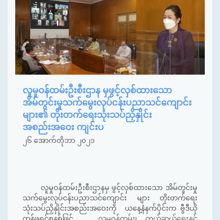
လူမှုဝန်ထမ်းဦးစီးဌာန မှဖွင့်လှစ်ထားသော
အိမ်တွင်းမှုသက်မွေးလုပ်ငန်းပညာသင်ကျောင်း
များ၏ တိုးတက်ရေးသုံးသပ်ညှိနှိုင်း
အစည်းအဝေး ကျင်းပ
၂၆ အောက်တိုဘာ ၂၀၂၁
လူမှုဝန်ထမ်းဦးစီးဌာနမှ ဖွင့်လှစ်ထားသော အိမ်တွင်းမှု
သက်မွေးလုပ်ငန်းပညာသင်ကျောင်း များ တိုးတက်ရေး
သုံးသပ်ညှိနှိုင်းအစည်းအဝေးကို ယနေ့နံနက်ပိုင်းက
ဗွီဒီယို
ကွန်ဖရင့်စနစ်ဖြင့်
လူမှုဝန်ထမ်း၊ ကယ်ဆယ်ရေးနှင့်