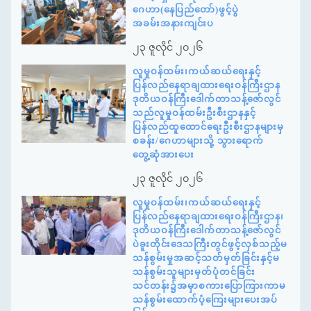
ဂေဟာ(နေပြည်တော်)ဖွင့်ပွဲ
အခမ်းအနားကျင်းပ
၂၃ ဇူလိုင် ၂၀၂၆
လူမှုဝန်ထမ်း၊ကယ်ဆယ်ရေးနှင့်
ပြန်လည်နေရာချထားရေးဝန်ကြီးဌာန
ဒုတိယဝန်ကြီးဒေါက်တာသန့်ဇော်လွင်
သည်လူမှုဝန်ထမ်းဦးစီးဌာနနှင့်
ပြန်လည်ထူထောင်ရေးဦးစီးဌာနများမှ
စခန်း/ဂေဟာများသို့ သွားရောက်
တွေ့ဆုံအားပေး
၂၃ ဇူလိုင် ၂၀၂၆
လူမှုဝန်ထမ်း၊ကယ်ဆယ်ရေးနှင့်
ပြန်လည်နေရာချထားရေးဝန်ကြီးဌာန၊
ဒုတိယဝန်ကြီးဒေါက်တာသန့်ဇော်လွင်
ပဲခူးတိုင်းဒေသကြီးတွင်ဖွင့်လှစ်သည့်မ
သန်စွမ်းမှုအဆင့်သတ်မှတ်ခြင်းနှင့်မ
သန်စွမ်းသူများမှတ်ပုံတင်ခြင်း
သင်တန်း၌အမှာစကားပြောကြားကာမ
သန်စွမ်းထောက်ပံ့ကြေးများပေးအပ်