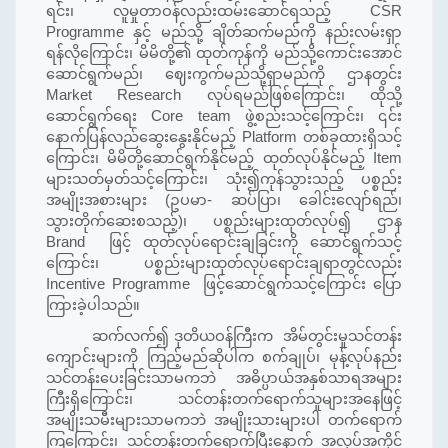
ရင်း၊ လူမှုတာဝန်လည်းထမ်းဆောင်ရသည့်
CSR
Programme
နှင့် မည်သို့ ချိတ်ဆက်မည်ကို နည်းလမ်းရှာ
ရန်လိုကြောင်း၊ မိမိတို့၏ ထုတ်ကုန်ကို မည်သို့ကောင်းအောင်
ဆောင်ရွက်မည်၊ ဈေးကွက်မည်သို့ရှာမည်ကို ဌာနတွင်း
Market Research
လုပ်ရမည်ဖြစ်ကြောင်း၊ ထိုသို့
ဆောင်ရွက်ရေး
Core team
ဖွဲ့စည်းသင့်ကြောင်း၊ ၎င်း
နောက်ပြန်လည်ဆွေးနွေးနိုင်မည့်
Platform
တစ်ခုထားရှိသင့်
ကြောင်း၊ မိမိတို့ဆောင်ရွက်နိုင်မည့် ထုတ်လုပ်နိုင်မည့်
Item
များသတ်မှတ်သင့်ကြောင်း၊ သုံး၍ကုန်သွားသည့် ပစ္စည်း
အမျိုးအစားများ (ဥပမာ- ဆပ်ပြာ၊ ခေါင်းလျော်ရည်၊
သွားတိုက်ဆေးစသည့်)၊ ပစ္စည်းများထုတ်လုပ်၍ ဌာန
Brand
ဖြင့် ထုတ်လုပ်ရောင်းချခြင်းကို ဆောင်ရွက်သင့်
ကြောင်း၊ ပစ္စည်းများထုတ်လုပ်ရောင်းချရာတွင်လည်း
Incentive Programme
ဖြင့်ဆောင်ရွက်သင့်ကြောင်း ပြော
ကြားခဲ့ပါသည်။
ဆက်လက်၍ ဒုတိယဝန်ကြီးက အိမ်တွင်းမှုသင်တန်း
ကျောင်းများကို ကြည့်မည်ဆိုပါက စက်ချုပ်၊ မုန့်လုပ်နည်း
သင်တန်းပေးခြင်းသာမကဘဲ အဓိပ္ပာယ်အနှစ်သာရအများ
ကြီးရှိကြောင်း၊ သင်တန်းတက်ရောက်သူများအနေဖြင့်
အမျိုးသမီးများသာမကဘဲ အမျိုးသားများပါ တက်ရောက်
ကြကြောင်း၊ သင်တန်းတက်ရောက်ပြီးနောက် အလုပ်အကိုင်