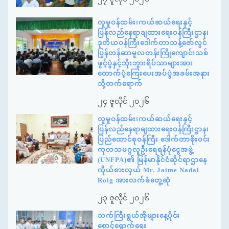
လူမှုဝန်ထမ်း၊ကယ်ဆယ်ရေးနှင့်
ပြန်လည်နေရာချထားရေးဝန်ကြီးဌာန၊
ဒုတိယဝန်ကြီးဒေါက်တာသန့်ဇော်လွင်
ပြွန်တန်ဆာမူလတန်းကြိုကျောင်းသစ်
ဖွင့်ပွဲနှင့်ဘိုးဘွားရိပ်သာများအား
ထောက်ပံ့ကြေးပေးအပ်ပွဲအခမ်းအနား
သို့တက်ရောက်
၂၄ ဇူလိုင် ၂၀၂၆
လူမှုဝန်ထမ်း၊ကယ်ဆယ်ရေးနှင့်
ပြန်လည်နေရာချထားရေးဝန်ကြီးဌာန၊
ပြည်ထောင်စုဝန်ကြီး ဒေါက်တာစိုးဝင်း
ကုလသမဂ္ဂလူဦးရေရန်ပုံငွေအဖွဲ့
(UNFPA)၏ မြန်မာနိုင်ငံဆိုင်ရာဌာနေ
ကိုယ်စားလှယ် Mr. Jaime Nadal
Roig အားလက်ခံတွေ့ဆုံ
၂၃ ဇူလိုင် ၂၀၂၆
သက်ကြီးရွယ်အိုများနေ့ပိုင်း
စောင့်ရှောက်ရေး