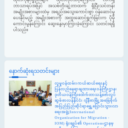
ဘာသာရပ်အပြင် အသစ်တိုးချဲ့တာထက် ရှိပြီးသင်တန်း
အမျိုးအစားများထဲမှ အရည်အသွေးကောင်းစွာ ဝန်ဆောင်မှု
ပေးနိုင်မည့် အမျိုးအစားကို အထူးဆောင်ရွက်ခြင်းက ပိုမို
ကောင်းမွန်ကြောင်း ဆွေးနွေးမှာကြားခဲ့ကြောင်း သတင်းရရှိ
ပါသည်။
နောက်ဆုံးရသတင်းများ
လူမှုဝန်ထမ်း၊ကယ်ဆယ်ရေးနှင့်
ပြန်လည်နေရာချထားရေးဝန်ကြီးဌာန၊
ဒုတိယဝန်ကြီးဒေါက်တာသန့်ဇော်လွင်
ဆွစ်ဇာလန်နိုင်ငံ၊ ဂျီနီဗာမြို့အခြေစိုက်
အပြည်ပြည်ဆိုင်ရာရွှေ့ပြောင်းသွားလာ
ရေးအဖွဲ့(International
Organization for Migration -
IOM) ရုံးချုပ်၏ Operationsဌာနမှ