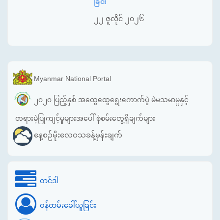
ခြင်း
၂၂ ဇူလိုင် ၂၀၂၆
Myanmar National Portal
၂၀၂၀ ပြည့်နှစ် အထွေထွေရွေးကောက်ပွဲ မဲမသမာမှုနှင့်
တရားမဲ့ပြုကျင့်မှုများအပေါ် စုံစမ်းတွေ့ရှိချက်များ
နေ့စဉ်မိုးလေဝသခန့်မှန်းချက်
တင်ဒါ
ဝန်ထမ်းခေါ်ယူခြင်း