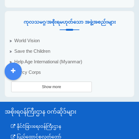
ကုလသမဂ္ဂ/အစိုးရမဟုတ်သော အဖွဲ့အစည်းများ
World Vision
Save the Children
Help Age International (Myanmar)
Mercy Corps
DDM
MOS
DSW
DOR
Show more
အစိုးရဝန်ကြီးဌာန ဝက်ဆိုဒ်များ
နိုင်ငံခြားရေးဝန်ကြီးဌာန
ပြည်ထောင်စုလွှတ်တော်