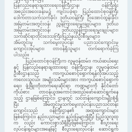
ပြန်လည်နေရာချထားရေးဝန်ကြီးဌာန၊ ဝန်ကြီးရုံး
အစည်းအဝေးခန်းမ၌ ကျင်းပခဲ့ရာ ပြည်ထောင်စုဝန်ကြီး
ဒေါက်တာသက်သက်ခိုင်၊ ဒုတိယဝန်ကြီး ဦးအောင်ထွန်းခိုင်၊
အမြဲတမ်းအတွင်းဝန်၊ ညွှန်ကြားရေးမှူးချုပ်များ၊ ဒုတိယ
အမြဲတမ်းအတွင်းဝန်၊ ဒုတိယညွှန်ကြားရေးမှူးချုပ်များ၊
သက်ဆိုင်ရာတိုင်းဒေသကြီး/ပြည်နယ်ဦးစီးမှူးများ၊
အိမ်တွင်းမှု သက်မွေးလုပ်ငန်း ပညာသင်ကျောင်းမှ
ကျောင်းအုပ်များ၊ တာဝန်ရှိသူများ တက်ရောက်ခဲ့ကြ
ပါသည်။
ပြည်ထောင်စုဝန်ကြီးက
လူမှုဝန်ထမ်း၊ ကယ်ဆယ်ရေး
နှင့် ပြန်လည်နေရာချထားရေး ဝန်ကြီးဌာန၊ လူမှုဝန်ထမ်း
ဦးစီးဌာနသည် ကာကွယ်စောင့်ရှောက်ရန်လိုအပ်သည့်
ကလေးသူငယ်၊ အမျိုးသမီးများအား ကာကွယ်စောင့်ရှောက်
ရေး၊ ဖွံ့ဖြိုးတိုးတက်ရေးဆိုင်ရာ ကဏ္ဍများကို နိုင်ငံတော်
ကိုယ်စား တာဝန်ယူအကောင်အထည်ဖော်ဆောင်ရွက်နေ
သည့် ဌာနဖြစ်ကြောင်း၊ ဌာနတွင် သင်တန်းကျောင်းမျိုးစုံရှိ
ပြီး အိမ်တွင်းမှုသက်မွေးလုပ်ငန်းပညာသင်တန်း
ကျောင်းသည် ဝန်ကြီးဌာန၏ အထူးကျောင်းများ
ဖြစ်ကြောင်း၊ နည်းပညာများ၊ နည်းပြများရှိပြီး ပြည်သူလူထု
က လည်း ကောင်းစွာသိရှိပြီးဖြစ်ကြောင်း၊ စီးပွားရေး
လုပ်ငန်းရှင်များအနေဖြင့် စီးပွားရေးလုပ်ငန်း ဆောင်ရွက်