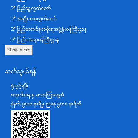
ပြည်သူ့လွှတ်တော်
အမျိုးသားလွှတ်တော်
ပြည်ထောင်စုအစိုးရအဖွဲ့ရုံးဝန်ကြီးဌာန
ပြည်ထဲရေးဝန်ကြီးဌာန
Show more
ကာကွယ်ရေးဝန်ကြီးဌာန
နယ်စပ်ရေးရာဝန်ကြီးဌာန
ဆက်သွယ်ရန်
စီမံကိန်း၊ဘဏ္ဍာရေးနှင့်စက်မှုဝန်ကြီးဌာန
ရင်းနှီးမြှုပ်နှံမှုနှင့် နိုင်ငံခြားစီးပွားဆက်သွယ်ရေးဝန်ကြီးဌာန
ရုံးဖွင့်ချိန်
အပြည်ပြည်ဆိုင်ရာပူးပေါင်းဆောင်ရွက်ရေးဝန်ကြီးဌာန
တနင်္လာနေ့ မှ သောကြာနေ့ထိ
ပြန်ကြားရေးဝန်ကြီးဌာန
နံနက် ၉းဝ၀ နာရီမှ ညနေ ၅းဝ၀ နာရီထိ
သာသနာရေးနှင့် ယဉ်ကျေးမှုဝန်ကြီးဌာန
စိုက်ပျိုးရေး၊မွေးမြူရေးနှင့်ဆည်မြောင်းဝန်ကြီးဌာန
ပို့ဆောင်ရေးနှင့်ဆက်သွယ်ရေးဝန်ကြီးဌာန