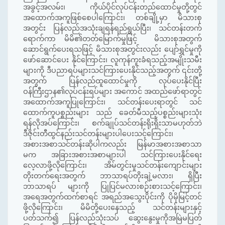
အခွင့်အလမ်း၊ ကိုယ်ပိုင်လုပ်ငန်းတည်ထောင်မှုတို့တွင်
အထောက်အကူဖြစ်စေပါကြောင်း၊ တစ်ချို့မှာ မိသားစု
အတွင်း ပြန်လည်အသုံးချရန်ရည်ရွယ်ပြီး၊ သင်တန်းတက်
ရောက်ကာ မိမိ၏တတ်မြောက်မှုဖြင့် မိသားစုအတွက်
ဆောင်ရွက်ပေးရသဖြင့် မိသားစုအတွင်းလည်း ပျော်ရွှင်မှုကို
ဖော်ဆောင်ပေး နိုင်ကြောင်း၊ လူကုန်ကူးခံရသည့်အမျိုးသမီး
များကို ဒီပညာရပ်များသင်ကြားပေးနိုင်သည့်အတွက် ၎င်းတို့
အတွက် ပြန်လည်ထူထောင်မှုကို လုပ်ပေးနိုင်ပြီး
ဝန်ကြီးဌာန၏လုပ်ငန်းရပ်များ အကောင် အထည်ဖော်ရာတွင်
အထောက်အကူပြုကြောင်း၊ သင်တန်းပေးရာတွင် သင်
ထောက်ကူပစ္စည်းများ သည် ခေတ်မီသည့်ပစ္စည်းများသုံး
ရန်လိုအပ်ကြောင်း၊ စက်ချုပ်သင်တန်းရိုးရိုးသာမဟုတ်ဘဲ
ဒီဇိုင်းတီထွင်နည်းသင်တန်းများပါပေးသင့်ကြောင်း၊
အစားအစာသင်တန်းဆိုပါကလည်း မြန်မာအစားအစာသာ
မက အခြားအစားအစာများပါ သင်ကြားပေးနိုင်ရေး
လေ့လာဖို့လိုကြောင်း၊ အိမ်တွင်းမှုသင်တန်းကျောင်းများ
တိုးတက်ရေးအတွက် ဘာသာရပ်တိုးချဲ့မလား၊ ရှိပြီး
ဘာသာရပ် များကို ပြုပြင်မလားစဉ်းစားသင့်ကြောင်း၊
အရေအတွက်ထက်စာရင် အရည်အသွေးပိုင်းကို ပိုမိုမြင့်တင်
ဖို့လိုကြောင်း၊ မိမိတို့ပေးနေသည့် သင်တန်းများနှင့်
ပတ်သက်၍ ပြန်လည်သုံးသပ် ဆွေးနွေးမှုကိုအမြဲမပြတ်