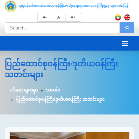
A-
A
A+
ပြည်ထောင်စုဝန်ကြီး/ဒုတိယဝန်ကြီး
သတင်းများ
ပင်မစာမျက်နှာ
သတင်း
ပြည်ထောင်စုဝန်ကြီး/ဒုတိယဝန်ကြီး သတင်းများ