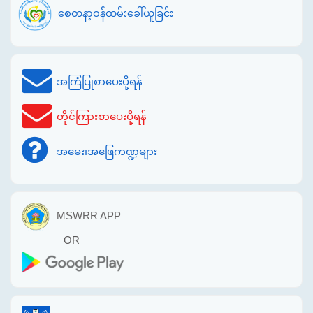
စေတနာ့ဝန်ထမ်းခေါ်ယူခြင်း
အကြံပြုစာပေးပို့ရန်
တိုင်ကြားစာပေးပို့ရန်
အမေး၊အဖြေကဏ္ဍများ
MSWRR APP
OR