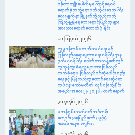
ဝန်တာကျိုးပေါက်မှုကြောင့်ရေဝင်
ရောက်ခဲ့သည့်ဧရာဝတီတိုင်းဒေသကြီး
လေးမျက်နှာမြို့နယ်သို့လှည့်လည်
ကြည့်ရှု၍ရေဘေးရှောင်ပြည်သူများ
အားသွားရောက်ထောက်ပံ့ခြင်း
၀၁ ဩဂုတ် ၂၀၂၆
လူမှုဝန်ထမ်း၊ကယ်ဆယ်ရေးနှင့်
ပြန်လည်နေရာချထားရေးဝန်ကြီးဌာန
ဒုတိယဝန်ကြီး ဒေါက်တာသန့်ဇော်လွင်
လူကုန်ကူးခံရသူများအားပြန်လည်
လက်ခံရေး၊ ပြန်လည်ဝင်ဆံ့ပေါင်းစည်း
ရေးနှင့် ပြန်လည်ထူထောင်ရေးဆိုင်ရာ
လုပ်ငန်းကော်မတီ၏ လုပ်ငန်းညှိနှိုင်း
အစည်းအဝေး(၂/၂၀၂၆) တက်ရောက်
၃၀ ဇူလိုင် ၂၀၂၆
မသန်စွမ်းသက်ငယ်သင်တန်း
ကျောင်း(နေပြည်တော်) ဖွင့်ပွဲ
အခမ်းအနား ကျင်းပ
၂၇ ဇူလိုင် ၂၀၂၆