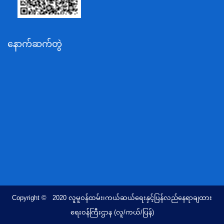
သယံဇာတနှင့်ပတ်ဝန်းကျင်ထိန်းသိမ်းရေးဝန်ကြီးဌာန
လျှပ်စစ်နှင့်စွမ်းအင်ဝန်ကြီးဌာန
နောက်ဆက်တွဲ
အလုပ်သမား၊လူဝင်မှုကြီးကြပ်ရေးနှင့်ပြည်သူ့အင်အား
ဝန်ကြီးဌာန
စီးပွားရေးနှင့်ကူးသန်းရောင်းဝယ်ရေးဝန်ကြီးဌာန
ပညာရေးဝန်ကြီးဌာန
ကျန်းမာရေးနှင့်အားကစားဝန်ကြီးဌာန
ဆောက်လုပ်ရေးဝန်ကြီးဌာန
လူမူဝန်ထမ်း၊ကယ်ဆယ်ရေးနှင့်ပြန်လည်နေရာချထားရေး
ဝန်ကြီးဌာန
ဟိုတယ်နှင့်ခရီးသွားလာရေးဝန်ကြီးဌာန
တိုင်းရင်းသားလူမျိုးရေးရာဝန်ကြီးဌာန
Copyright © 2020 လူမူဝန်ထမ်း၊ကယ်ဆယ်ရေးနှင့်ပြန်လည်နေရာချထား
ပြည်ထောင်စုရာထူးဝန်အဖွဲ့ရုံး
ရေးဝန်ကြီးဌာန (လူ/ကယ်/ပြန်)