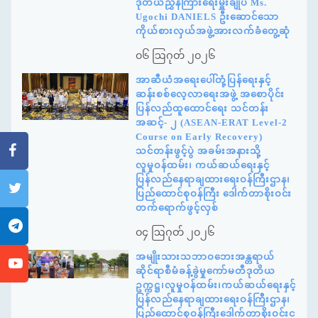
ဒုတိယညွှန်ကြားရေးမှူးချုပ် Ms.
Ugochi DANIELS ဦးဆောင်သော
ကိုယ်စားလှယ်အဖွဲ့အားလက်ခံတွေ့ဆုံ
၀၆ ဩဂုတ် ၂၀၂၆
အာဆီယံအရေးပေါ်တုံ့ပြန်ရေးနှင့်
ဆန်းစစ်လေ့လာရေးအဖွဲ့ အစောပိုင်း
ပြန်လည်ထူထောင်ရေး သင်တန်း
အဆင့်- ၂ (ASEAN-ERAT Level-2
Course on Early Recovery)
သင်တန်းဖွင့်ပွဲ အခမ်းအနားသို့
လူမှုဝန်ထမ်း၊ ကယ်ဆယ်ရေးနှင့်
ပြန်လည်နေရာချထားရေးဝန်ကြီးဌာန၊
ပြည်ထောင်စုဝန်ကြီး ဒေါက်တာစိုးဝင်း
တက်ရောက်ဖွင့်လှစ်
၀၄ ဩဂုတ် ၂၀၂၆
အမျိုးသားသဘာဝဘေးအန္တရာယ်
ဆိုင်ရာစီမံခန့်ခွဲမှုကော်မတီဒုတိယ
ဥက္ကဋ္ဌ၊လူမှုဝန်ထမ်း၊ကယ်ဆယ်ရေးနှင့်
ပြန်လည်နေရာချထားရေးဝန်ကြီးဌာန၊
ပြည်ထောင်စုဝန်ကြီးဒေါက်တာစိုးဝင်းင