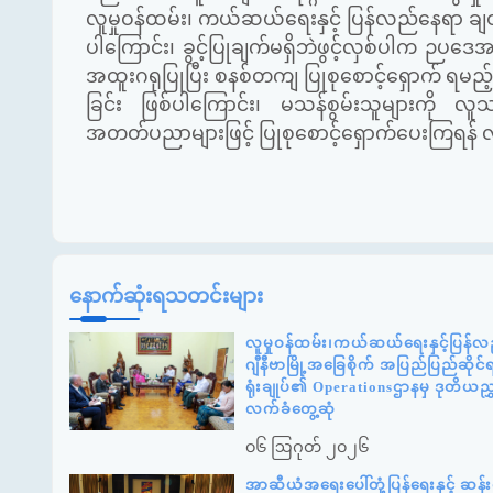
လူမှုဝန်ထမ်း၊ ကယ်ဆယ်ရေးနှင့် ပြန်လည်နေရာ ချထား
ပါကြောင်း၊ ခွင့်ပြုချက်မရှိဘဲဖွင့်လှစ်ပါက ဉ
အထူးဂရုပြုပြီး စနစ်တကျ ပြုစုစောင့်ရှောက် ရမည့်
ခြင်း ဖြစ်ပါကြောင်း၊ မသန်စွမ်းသူများကို
အတတ်ပညာများဖြင့် ပြုစုစောင့်ရှောက်ပေးကြရန် လ
နောက်ဆုံးရသတင်းများ
လူမှုဝန်ထမ်း၊ကယ်ဆယ်ရေးနှင့်ပြန်လည
ဂျီနီဗာမြို့အခြေစိုက် အပြည်ပြည်ဆို
ရုံးချုပ်၏ Operationsဌာနမှ ဒုတိယည
လက်ခံတွေ့ဆုံ
၀၆ ဩဂုတ် ၂၀၂၆
အာဆီယံအရေးပေါ်တုံ့ပြန်ရေးနှင့် ဆ