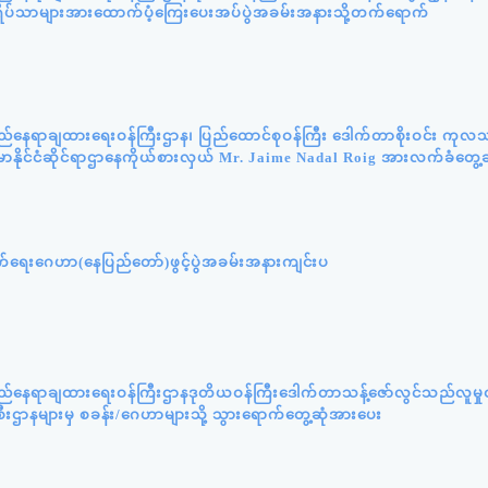
းဘွားရိပ်သာများအားထောက်ပံ့ကြေးပေးအပ်ပွဲအခမ်းအနားသို့တက်ရောက်
ည်နေရာချထားရေးဝန်ကြီးဌာန၊ ပြည်ထောင်စုဝန်ကြီး ဒေါက်တာစိုးဝင်း ကုလသ
်မာနိုင်ငံဆိုင်ရာဌာနေကိုယ်စားလှယ် Mr. Jaime Nadal Roig အားလက်ခံတွေ့ဆ
ှောက်ရေးဂေဟာ(နေပြည်တော်)ဖွင့်ပွဲအခမ်းအနားကျင်းပ
လည်နေရာချထားရေးဝန်ကြီးဌာနဒုတိယဝန်ကြီးဒေါက်တာသန့်ဇော်လွင်သည်လူမှု
စီးဌာနများမှ စခန်း/ဂေဟာများသို့ သွားရောက်တွေ့ဆုံအားပေး