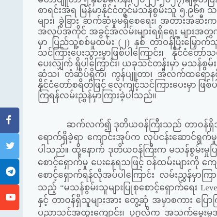
စာရင်းအရ မြန်မာနိုင်ငံတွင်မသန်စွမ်းသူ ၅.၉၆၈ သန
များ၊ ခွဲခြား ဆက်ဆံမှုမရှိစေရေး၊ အတားအဆီးက
အလုပ်အကိုင် အခွင့်အလမ်းများရရှိရေး များအတွ
မှာ ပြည်သူ့စစ်မှုထမ်း (၂) နှစ် တာဝန်ပြီးမြှ
သင်ကြားပေးသွားမှာဖြစ်ပါကြောင်း၊ နိုင်ငံတော
ပေးလျှက် ရှိပါကြောင်း၊ ယခုသင်တန်းမှာ မသန်စွမ်
ဆံသ၊ တံဆိပ်ရိုက်၊ ကွန်ပျူတာ၊ အီလက်ထရောနစ် ဘာ
နိုင်ငံတော်စရိတ်ဖြင့် လေ့ကျင့်သင်ကြားပေးမှာ 
ကြရန်လမ်းညွှန်မှာကြားခဲ့ပါသည်။
ဆက်လက်၍ ဒုတိယဝန်ကြီးသည် တာဝန်ရှိသူများန
ရောက်ရှိခဲ့ရာ ကျောင်းအုပ်က လုပ်ငန်းဆောင်ရွက်မှ
ပါသည်။ ထို့နောက် ဒုတိယဝန်ကြီးက မသန်စွမ်းမှုပ
စောင့်ရှောက်မှု ပေးနေရသဖြင့် ဝန်ထမ်းများကို ကျ
စောင့်ရှောက်ရန်လိုအပ်ပါကြောင်း လမ်းညွှန်မှာက
သည့်
“
မသန်စွမ်းသူများပြုစုစောင့်ရှောက်ရေး
Lev
နှင့် တာဝန်ရှိသူများအား တွေ့ဆုံ အမှာစကား ပြ
ပညာသင်အထူးကျောင်း၊ ပုဂ္ဂလိက အသက်မွေးမှုအထ