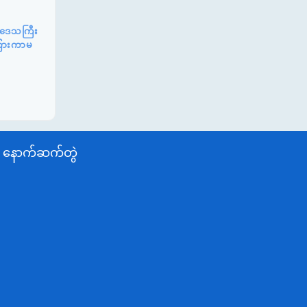
်းဒေသကြီး
ာကြားကာမ
နောက်ဆက်တွဲ