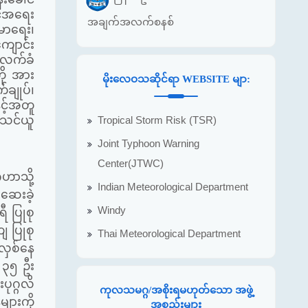
င့်အရေး
အချက်အလက်စနစ်
မာရေး၊
ျောင်း
 လက်ခံ
ို အား
မိုးလေဝသဆိုင်ရာ WEBSITE မျာ:
်ချုပ်၊
ှင့်အတူ
ားသင်ယူ
Tropical Storm Risk (TSR)
Joint Typhoon Warning
Center(JTWC)
ဟာသို့
Indian Meteorological Department
်ဆေးခဲ့
Windy
ီ ပြုစု
ျ ပြုစု
Thai Meteorological Department
်လှစ်နေ
 ၃၅ ဦး
ုဂ္ဂလိ
ကုလသမဂ္ဂ/အစိုးရမဟုတ်သော အဖွဲ့
ျားကို
အစည်းများ