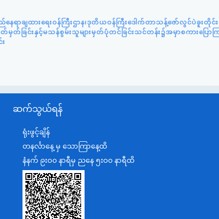
ည်နေရာချထားရေးဝန်ကြီးဌာန၊ဒုတိယဝန်ကြီးဒေါက်တာသန့်ဇော်လွင်ပဲခူးတိုင
်သတ်မှတ်ခြင်းနှင့်မသန်စွမ်းသူများမှတ်ပုံတင်ခြင်းသင်တန်း၌အမှာစကားပြေ
်း
ဆက်သွယ်ရန်
ရုံးဖွင့်ချိန်
တနင်္လာနေ့ မှ သောကြာနေ့ထိ
နံနက် ၉းဝ၀ နာရီမှ ညနေ ၅းဝ၀ နာရီထိ