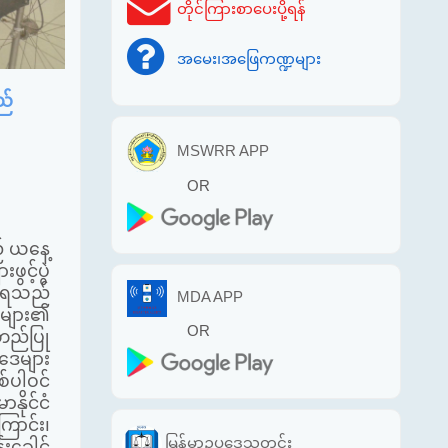
တိုင်ကြားစာပေးပို့ရန်
အမေး၊အဖြေကဏ္ဍများ
ည်
MSWRR APP
OR
် ယနေ့
ွင့်ပွဲ
းရေသည်
MDA APP
သူများ၏
OR
အတည်ပြု
ပဒေများ
စ်ပါဝင်
နိုင်ငံ
ောင်း၊
မြန်မာဥပဒေသတင်း
းခေါင်