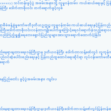
very) သင်တန်းဖွင့်ပွဲ အခမ်းအနားသို့ လူမှုဝန်ထမ်း၊ ကယ်ဆယ်ရေးနှင့် ပ
်ကြီး ဒေါက်တာစိုးဝင်း တက်ရောက်ဖွင့်လှစ်
ီမံခန့်ခွဲမှုကော်မတီဒုတိယဥက္ကဋ္ဌ၊လူမှုဝန်ထမ်း၊ကယ်ဆယ်ရေးနှင့်ပြန်လည
ကြီးဒေါက်တာစိုးဝင်းငဝန်တာကျိုးပေါက်မှုကြောင့်ရေဝင်ရောက်ခဲ့သည့်ဧရာဝတ
့်လည်ကြည့်ရှု၍ရေဘေးရှောင်ပြည်သူများအားသွားရောက်ထောက်ပံ့ခြင်း
ည်နေရာချထားရေးဝန်ကြီးဌာန ဒုတိယဝန်ကြီး ဒေါက်တာသန့်ဇော်လွင် လူကုန်က
ဝင်ဆံ့ပေါင်းစည်းရေးနှင့် ပြန်လည်ထူထောင်ရေးဆိုင်ရာ လုပ်ငန်းကော်မတီ
်ရောက်
ပြည်တော်) ဖွင့်ပွဲအခမ်းအနား ကျင်းပ
ည်နေရာချထားရေးဝန်ကြီးဌာန၊ဒုတိယဝန်ကြီးဒေါက်တာသန့်ဇော်လွင်ပြွန်တန