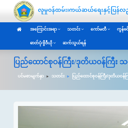
အကြောင်းအရာ
သတင်း
ကော်မတီ
ကွန်ဗင်
ဓာတ်ပုံ/ဗွီဒီယို
ဆက်သွယ်ရန်
ပြည်ထောင်စုဝန်ကြီး/ဒုတိယဝန်ကြီး သ
ပင်မစာမျက်နှာ
သတင်း
ပြည်ထောင်စုဝန်ကြီး/ဒုတိယဝန်က