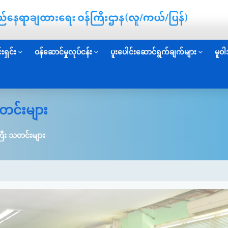
းရှင်း
ဝန်ဆောင်မှုလုပ်ငန်း
ပူးပေါင်းဆောင်ရွက်ချက်များ
မူဝါ
တင်းများ
ြီး သတင်းများ