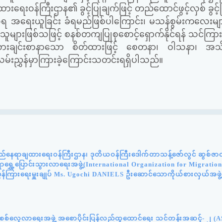
ရေးဝန်ကြီးဌာန၏ ခွင့်ပြုချက်ဖြင့် တည်ထောင်ဖွင့်လှစ် ခွင့
ပဒေအရ အရေးယူခြင်း ခံရမည်ဖြစ်ပါကြောင်း၊ မသန်စွမ်းကလေးမ
သူများဖြစ်သဖြင့် စနစ်တကျပြုစုစောင့်ရှောက်နိုင်ရန် သင်ကြ
 လူသားချင်းစာနာသော စိတ်ထားဖြင့် စေတနာ၊ ဝါသနာ၊ အ
မ်းညွှန်မှာကြားခဲ့ကြောင်းသတင်းရရှိပါသည်။
်နေရာချထားရေးဝန်ကြီးဌာန၊ ဒုတိယဝန်ကြီးဒေါက်တာသန့်ဇော်လွင် ဆွစ်ဇာလန်
င်ရာရွှေ့ပြောင်းသွားလာရေးအဖွဲ့(International Organization for Migratio
ွှန်ကြားရေးမှူးချုပ် Ms. Ugochi DANIELS ဦးဆောင်သောကိုယ်စားလှယ်အဖွဲ
န်းစစ်လေ့လာရေးအဖွဲ့ အစောပိုင်းပြန်လည်ထူထောင်ရေး သင်တန်းအဆင့်- ၂ (