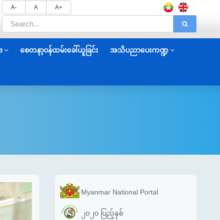
A-
A
A+
ဒ
စေတနာ့ဝန်ထမ်းခေါ်ယူခြင်း
အသိပညာပေးကဏ္ဍ
Myanmar National Portal
၂၀၂၀ ပြည့်နှစ်