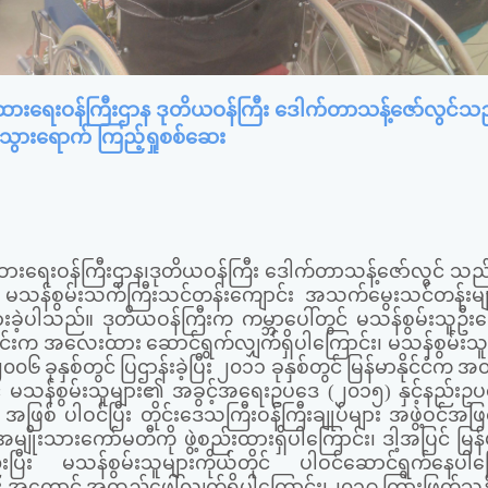
ျထားရေးဝန်ကြီးဌာန ဒုတိယဝန်ကြီး ဒေါက်တာသန့်ဇော်လွင်သ
 သွားရောက် ကြည့်ရှုစစ်ဆေး
ထားရေးဝန်ကြီးဌာန၊ဒုတိယဝန်ကြီး ဒေါက်တာသန့်ဇော်လွင် သည
မ်းရှိ မသန်စွမ်းသက်ကြီးသင်တန်းကျောင်း အသက်မွေးသင်တန်းများဖ
ခဲ့ပါသည်။ ဒုတိယဝန်ကြီးက ကမ္ဘာပေါ်တွင် မသန်စွမ်းသူဦ
င်ငံတိုင်းက အလေးထား ဆောင်ရွက်လျှက်ရှိပါကြောင်း၊ မသန်စွမ်း
၆ ခုနှစ်တွင် ပြဌာန်းခဲ့ပြီး ၂၀၁၁ ခုနှစ်တွင် မြန်မာနိုင်ငံက 
ြင့် မသန်စွမ်းသူများ၏ အခွင့်အရေးဥပဒေ (၂၀၁၅) နှင့်နည်းဥ
ြစ် ပါဝင်ပြီး တိုင်းဒေသကြီးဝန်ကြီးချုပ်များ အဖွဲ့ဝင်အဖြ
ုးသားကော်မတီကို ဖွဲ့စည်းထားရှိပါကြောင်း၊ ဒါ့အပြင် မြန်မာ
ပြီး မသန်စွမ်းသူများကိုယ်တိုင် ပါဝင်ဆောင်ရွက်နေပါကြ
ီး အကောင် အထည်ဖေါ်လျှက်ရှိပါကြောင်း၊၂၀၁၉ ကြားဖြတ်သန်