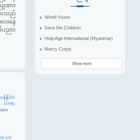
်ပြုထား
ျားသည်
World Vision
ားပေးနေ
Save the Children
သိပညာ၊
Help Age International (Myanmar)
Mercy Corps
Show more
နိုင်ငံ၊
n - IOM)
့အား
ASEAN-