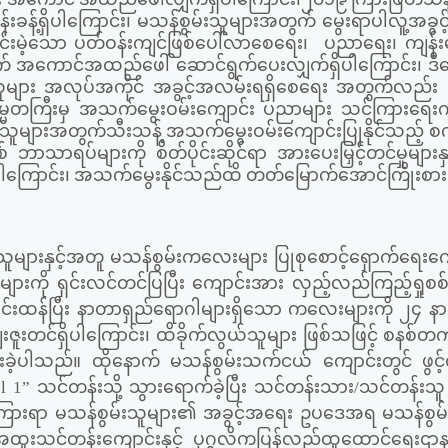
်းခန့်ရှိပါကြောင်း၊ မသန်စွမ်းသူများအတွက် မွေးရာပါလူ့အခွ
င်းမဲ့သော ပတ်ဝန်းကျင်ဖြစ်ပေါ်လာစေရေး၊ ပညာရေး၊ ကျန်း
က် အကောင်အထည်ဖေါ် ဆောင်ရွက်ပေးလျှက်ရှိပါကြောင်း၊ ဒီက
ောက်သူများ အလုပ်အကိုင် အခွင့်အလမ်းရရှိစေရေး အတွက်လည်း
်သမ္မတကြီးမှ အသက်မွေးဝမ်းကျောင်း ပညာများ သင်ကြားရေးက
းသူများအတွက်သီးသန့် အသက်မွေးဝမ်းကျောင်းပြုနိုင်သည့် စက
သာရပ်များကို စိတ်ပိုင်းဆိုင်ရာ အားပေးမြှင့်တင်မှုများန
ဖြစ်ပါကြောင်း၊ အသက်မွေးနိုင်သည်ထိ တတ်မြောက်အောင်ကြိုးစ
ှင့်အတူ မသန်စွမ်းကလေးများ ပြုစုစောင့်ရှောက်ရေးဂေ
ုများကို ရှင်းလင်တင်ပြပြီး ကျောင်းအား လှည့်လည်ကြည့်ရှုစစ
ြင်းထန်ပြီး နာတာရှည်ရောဂါများရှိသော ကလေးများကို ၂၄ နာရ
ေးဇူးတင်ရှိပါကြောင်း၊ ထိခိုက်လွယ်သူများ ဖြစ်သဖြင့် စနစ်တက
ြားခဲ့ပါသည်။ ထိုနောက် မသန်စွမ်းသက်ငယ် ကျောင်းတွင် ဖွင့
el
1
”
သင်တန်းသို့ သွားရောက်ခဲ့ပြီး သင်တန်းသား/သင်တန်းသူ
ောကြားရာ မသန်စွမ်းသူများ၏ အခွင့်အရေး ဥပဒေအရ မသန်စွမ်းပ
ူးသင်တန်းကျောင်းနှင့် ပုဂ္ဂလိကပြန်လည်ထူထောင်ရေးဌာနမ