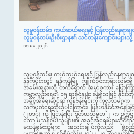
လူမှုဝန်ထမ်း၊ ကယ်ဆယ်ရေးနှင့် ပြန်လည်နေရာခ
လူမှုဝန်ထမ်းဦးစီးဌာန၏ သင်တန်းကျောင်းများသို့
၁၁ မေ ၂၀၂၆
လူမှုဝန်ထမ်း၊ ကယ်ဆယ်ရေးနှင့် ပြန်လည်နေရာချ
နံနက်ပိုင်းတွင် ရန်ကုန်မြို့ ကျိုက်ဝိုင်းဘုရားလ
အခမ်းအနားသို့ တက်ရောက် အမှာစကား ပြောကြား
ကမ္ဘာလူဦးရေ၏ ၁၅ ရာခိုင်နှုန်း ခန့်ရှိသဖြင့် နို
အခွင့်အရေးဆိုင်ရာ ကွန်ဗန်းရှင်းကို ကုလသမဂ္ဂက ၂၀၀
လက်မှတ်ရေးထိုးခဲ့ပါကြောင်း၊ မြန်မာနိုင်ငံအနေဖ
(၂၀၁၇) ကို ပြဌာန်းပြီး ဒုတိယသမ္မတ ၂ က ဉက္ကဌ အဖ
သော မသန်စွမ်းသူများ၏ အခွင့်အရေးများဆိုင်ရာအမျိ
မသန်စွမ်းသူများ အသင်းချုပ်ကိုလည်း ဖွဲ့စည်း
မဟာဗျူဟာ ၅ နှစ်စီမံကိန်း(၂၀၂၂-၂၀၂၇)ချမှတ်ပြ