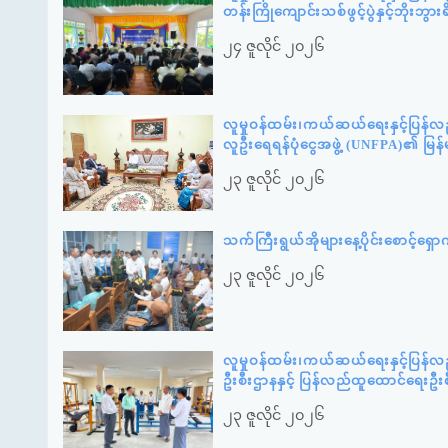
တန်းကြိုကျောင်းသစ်ဖွင့်ပွဲနှင့်ဘို
၂၄ ဇူလိုင် ၂၀၂၆
လူမှုဝန်ထမ်း၊ကယ်ဆယ်ရေးနှင့်ပြန်လ
လူဦးရေရန်ပုံငွေအဖွဲ့ (UNFPA)၏ မြန
၂၃ ဇူလိုင် ၂၀၂၆
သက်ကြီးရွယ်အိုများနေ့ပိုင်းစောင့်ရ
၂၃ ဇူလိုင် ၂၀၂၆
လူမှုဝန်ထမ်း၊ကယ်ဆယ်ရေးနှင့်ပြန်
ဦးစီးဌာနနှင့် ပြန်လည်ထူထောင်ရေးဦး
၂၃ ဇူလိုင် ၂၀၂၆