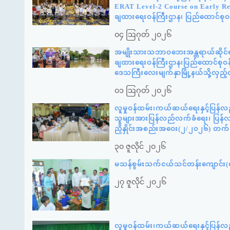
ERAT Level-2 Course on Early Reco
ချထားရေးဝန်ကြီးဌာန၊ ပြည်ထောင်စုဝန
၀၄ ဩဂုတ် ၂၀၂၆
အမျိုးသားသဘာဝဘေးအန္တရာယ်ဆိုင်ရာစ
ချထားရေးဝန်ကြီးဌာန၊ပြည်ထောင်စုဝန်
ဒေသကြီးလေးမျက်နှာမြို့နယ်သို့လှည
၀၁ ဩဂုတ် ၂၀၂၆
လူမှုဝန်ထမ်း၊ကယ်ဆယ်ရေးနှင့်ပြန်လ
သူများအားပြန်လည်လက်ခံရေး၊ ပြန်လည်
ညှိနှိုင်းအစည်းအဝေး(၂/၂၀၂၆) တက
၃၀ ဇူလိုင် ၂၀၂၆
မသန်စွမ်းသက်ငယ်သင်တန်းကျောင်း(နေ
၂၇ ဇူလိုင် ၂၀၂၆
လူမှုဝန်ထမ်း၊ကယ်ဆယ်ရေးနှင့်ပြန်လ