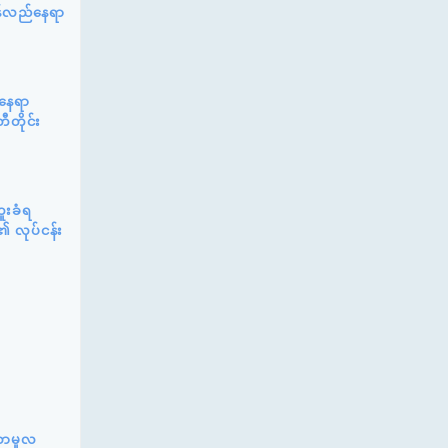
ြန်လည်နေရာ
်နေရာ
ီတိုင်း
ူးခံရ
၏ လုပ်ငန်း
်ဆာမူလ