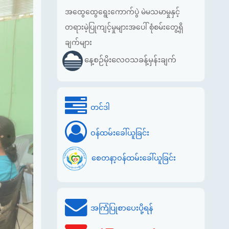
အထွေထွေရွေးကောက်ပွဲ မဲမသမာမှုနှင့်
တရားမဲ့ပြုကျင့်မှုများအပေါ် စုံစမ်းတွေ့ရှိ
ချက်များ
နေ့စဉ်မိုးလေဝသခန့်မှန်းချက်
တင်ဒါ
ဝန်ထမ်းခေါ်ယူခြင်း
စေတနာ့ဝန်ထမ်းခေါ်ယူခြင်း
အကြံပြုစာပေးပို့ရန်