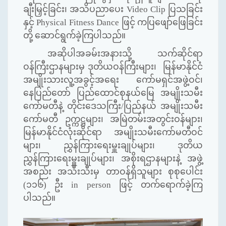
ချီးမြှင့်ခြင်း၊ အသိပညာပေး
Video Clip
ပြသခြင်း
နှင့်
Physical Fitness Dance
ဖြင့် ကပြဖျော်ဖြေခြင်း
တို့ ဆောင်ရွက်ခဲ့ကြပါသည်။
အဆိုပါအခမ်းအနားသို့ သက်ဆိုင်ရာ
ဝန်ကြီးဌာနများမှ ဒုတိယဝန်ကြီးများ၊ မြန်မာနိုင်ငံ
အမျိုးသားလူ့အခွင့်အရေး ကော်မရှင်အဖွဲ့ဝင်၊
နေပြည်တော် ပြည်ထောင်စုနယ်မြေ အမျိုးသမီး
ကော်မတီနဲ့ တိုင်းဒေသကြီး/ပြည်နယ် အမျိုးသမီး
ကော်မတီ ဥက္ကဋ္ဌများ၊ အမြဲတမ်းအတွင်းဝန်များ၊
မြန်မာနိုင်ငံလုံးဆိုင်ရာ အမျိုးသမီးကော်မတီဝင်
များ၊ ညွှန်ကြားရေးမှူးချုပ်များ၊ ဒုတိယ
ညွှန်ကြားရေးမှူးချုပ်များ၊ အစိုးရဌာနများနဲ့ အဖွဲ့
အစည်း အသီးသီးမှ တာဝန်ရှိသူများ စုစုပေါင်း
(၁၁၆) ဦး
in person
ဖြင့် တက်ရောက်ခဲ့ကြ
ပါသည်။