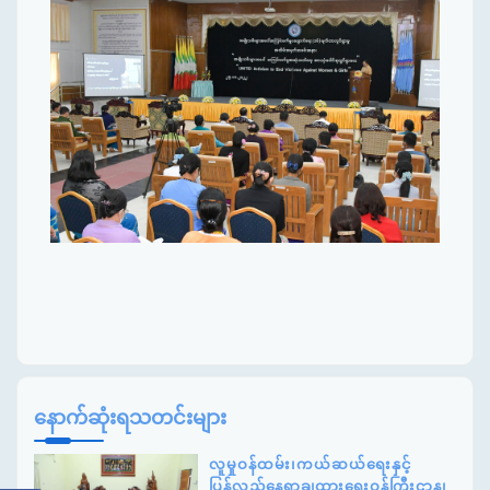
နောက်ဆုံးရသတင်းများ
လူမှုဝန်ထမ်း၊ကယ်ဆယ်ရေးနှင့်
ပြန်လည်နေရာချထားရေးဝန်ကြီးဌာန၊