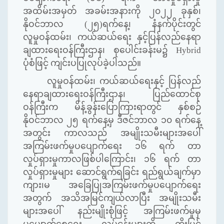
အထိမ်းအမှတ် အခမ်းအနားကို ၂၀၂၂ ခုနှစ်၊
နိုဝင်ဘာလ (၂၅)ရက်နေ့၊ နံနက်ပိုင်းတွင်
လူမှုဝန်ထမ်း၊ ကယ်ဆယ်ရေး နှင့်ပြန်လည်နေရာ
ချထားရေးဝန်ကြီးဌာန၊ စုပေါင်းခန်းမ၌
Hybrid
ပုံစံဖြင့် ကျင်းပပြုလုပ်ခဲ့ပါသည်။
လူမှုဝန်ထမ်း၊ ကယ်ဆယ်ရေးနှင့် ပြန်လည်
နေရာချထားရေးဝန်ကြီးဌာန၊ ပြည်ထောင်စု
ဝန်ကြီးက မိန့်ခွန်းပြောကြားရာတွင် နှစ်စဉ်
နိုဝင်ဘာလ ၂၅ ရက်နေ့မှ ဒီဇင်ဘာလ ၁၀ ရက်နေ့
အတွင်း ကာလသည် အမျိုးသမီးများအပေါ်
အကြမ်းဖက်မှုပပျောက်ရေး ၁၆ ရက် တာ
လှုပ်ရှားမှုကာလဖြစ်ပါကြောင်း၊ ၁၆ ရက် တာ
လှုပ်ရှားမှုများ ဆောင်ရွက်ရခြင်း ရည်ရွယ်ချက်မှာ
ကျား၊မ အခြေပြုအကြမ်းဖက်မှုပပျောက်ရေး
အတွက် အသိအမြင်ကျယ်လာပြီး အမျိုးသမီး
များအပေါ် နည်းမျိုးစုံဖြင့် အကြမ်းဖက်မှုမှ