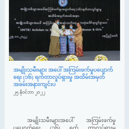
အမျိုးသမီးများ အပေါ် အကြမ်းဖက်မှုပပျောက်
ရေး (၁၆) ရက်တာလှုပ်ရှားမှု အထိမ်းအမှတ်
အခမ်းအနားကျင်းပ
၂၅ နိုဝင်ဘာ ၂၀၂၂
အမျိုးသမီးများအပေါ် အကြမ်းဖက်မှု
ပပျောက်ရေး (၁၆) ရက် တာလှုပ်ရှားမှု