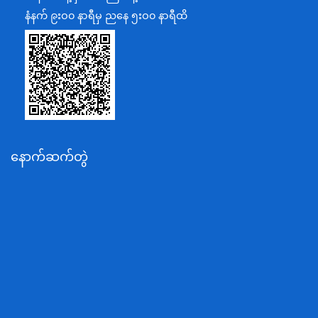
ပြန်ကြားရေးဝန်ကြီးဌာန
နံနက် ၉းဝ၀ နာရီမှ ညနေ ၅းဝ၀ နာရီထိ
သာသနာရေးနှင့် ယဉ်ကျေးမှုဝန်ကြီးဌာန
စိုက်ပျိုးရေး၊မွေးမြူရေးနှင့်ဆည်မြောင်းဝန်ကြီးဌာန
ပို့ဆောင်ရေးနှင့်ဆက်သွယ်ရေးဝန်ကြီးဌာန
သယံဇာတနှင့်ပတ်ဝန်းကျင်ထိန်းသိမ်းရေးဝန်ကြီးဌာန
လျှပ်စစ်နှင့်စွမ်းအင်ဝန်ကြီးဌာန
နောက်ဆက်တွဲ
အလုပ်သမား၊လူဝင်မှုကြီးကြပ်ရေးနှင့်ပြည်သူ့အင်အား
ဝန်ကြီးဌာန
စီးပွားရေးနှင့်ကူးသန်းရောင်းဝယ်ရေးဝန်ကြီးဌာန
ပညာရေးဝန်ကြီးဌာန
ကျန်းမာရေးနှင့်အားကစားဝန်ကြီးဌာန
ဆောက်လုပ်ရေးဝန်ကြီးဌာန
လူမူဝန်ထမ်း၊ကယ်ဆယ်ရေးနှင့်ပြန်လည်နေရာချထားရေး