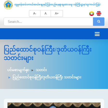
A-
A
A+
ပြည်ထောင်စုဝန်ကြီး/ဒုတိယဝန်ကြီး
သတင်းများ
ပင်မစာမျက်နှာ
သတင်း
ပြည်ထောင်စုဝန်ကြီး/ဒုတိယဝန်ကြီး သတင်းများ