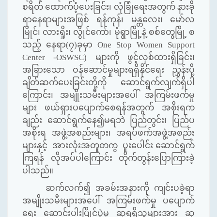
စရိတ် ထောက်ပံ့ပေးခြင်း၊ လုံခြုံရေးအတွက် နားခို
ရာနေရာများအဖြစ် ရန်ကုန်၊ မန္တလေး၊ မော်လ
မြိုင်၊ လားရှိုး၊ လွိုင်ကော်၊ မုံရွာမြို့နဲ့ စစ်တွေမြို့ စ
သည့် နေရာ(၇)ခုမှာ
One Stop Women Support
Center -OSWSC)
များကို ဖွင့်လှစ်ထားရှိခြင်း၊
အခြားသော ဝန်ဆောင်မှုများရရှိနိုင်ရေး ညွှန်းပို့
ချိတ်ဆက်ပေးခြင်းတို့ကို ဆောင်ရွက်လျက်ရှိပါ
ကြောင်း၊ အမျိုးသမီးများအပေါ် အကြမ်းဖက်မှု
များ ဖယ်ရှားပပျောက်စေရန်အတွက် အစိုးရက
ချည်း ဆောင်ရွက်နေ၍မရဘဲ ပြည်တွင်း၊ ပြည်ပ
အစိုးရ အဖွဲ့အစည်းများ၊ အရပ်ဖက်အဖွဲ့အစည်း
များနှင့် အားလုံးအတူတကွ ပူးပေါင်း ဆောင်ရွက်
ကြရန် လိုအပ်ပါကြောင်း တိုက်တွန်းပြောကြားခဲ့
ပါသည်။
ဆက်လက်၍ အခမ်းအနားကို ကျင်းပခဲ့ရာ
အမျိုးသမီးများအပေါ် အကြမ်းဖက်မှု ပပျောက်
ရေး ဆောင်းပါးပြိုင်ပွဲမှ ဆုရရှိသူများအား ဆု