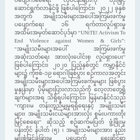
ပပျောက်စေရေး လုပ်ငန်းများကို တိုးမြှင့်
ဆောင်ရွက်လာနိုင်ဖို့ ဖြစ်ပါကြောင်း၊ ၂၀၂၂ ခုနှစ်
အတွက် အမျိုးသမီးများအပေါ်အကြမ်းဖက်မှု
ပပျောက်ရေး ၁၆ ရက်တာလှုပ်ရှားမှု
အထိမ်းအမှတ်ဆောင်ပုဒ်မှာ
“UNiTE! Activism To
End Violence against Women & Girls”:
“
အမျိုးသမီးများအပေါ် အကြမ်းဖက်မှု
အဆုံးသတ်ရေး အားလုံးပေါင်းစု လှုပ်ရှားပေး
”
ဖြစ်ပါကြောင်း၊ ၂၀၂၀ ပြည့်နှစ်တွင် ကမ္ဘာ့နိုင်ငံ
များ၌ ကိုဗစ်-၁၉ ရောဂါဖြစ်ပွား စဉ်ကာလအတွင်း
အမျိုးသမီးများအပေါ်အကြမ်းဖက်မှုများ ဖြစ်ပွား
မှုနှုန်းမှာ ပိုမိုများပြားလာသည်ကို လေ့လာတွေ့ရှိ
ချက်များအရ သိရှိရပါကြောင်း၊ မြန်မာနိုင်ငံသည်
“
ကျား၊မ တန်းတူညီမျှမှုရရှိရေးနှင့် အမျိုးသမီး
များ၊ အမျိုးသမီးငယ်များအားလုံး စွမ်းပကားတိုး
မြှင့်စေရေး
”
ဆိုသည့် စဉ်ဆက်မပြတ် ဖွံ့ဖြိုးမှု
ပန်းတိုင် နံပါတ် (၅) ၊ အမျိုးသမီးများအား နည်း
မျိုးစုံဖြင့်ခွဲခြားမှု ပပျောက် ရေးဆိုင်ရာ