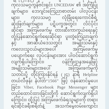
ကုလသမဂ္ဂကွန်ဗင်းရှင်း
UNCEDAW
၏ အကြံပြု
ချက်များ၊ ဘေဂျင်းကြေညာစာတမ်း ပါလုပ်ငန်း
များ၊ ကုလသမဂ္ဂ လုံခြုံရေးကောင်စီရဲ့
ဆုံးဖြတ်ချက်များ၊ ပဋိပက္ခအတွင်း လိင်ပိုင်း
ဆိုင်ရာ အကြမ်းဖက်မှု တားဆီးကာကွယ်ရေးနှင့်
တုံ့ပြန်ဆောင်ရွက်ရေးဆိုင်ရာ ပူးတွဲကြေညာချက်
နှင့် အာဆီယံဒေသတွင်း အမျိုးသမီးနှင့်
ကလေးသူငယ်များအပေါ် အကြမ်းဖက်မှု
ပပျောက်ရေး လုပ်ငန်းများအား ပါဝင်ဆောင်ရွက်
လျက်ရှိပါကြောင်း၊ ဝန်ကြီးဌာနအနေဖြင့်
အမျိုးသမီးများအပေါ် အကြမ်းဖက်မှုကို
သတင်းပို့ တိုင်ကြားနိုင်ရန် (၂၄) နာရီ
Helpline
တယ်လီဖုန်း နံပါတ်
“1566”
ဖြင့် ဝန်ဆောင်မှုပေး
ခြင်း၊
Viber, Facebook Page Messenger
များ
တည်ထောင်ထားခြင်းတို့ကို ဆောင်ရွက်လျက်ရှိပါ
ကြောင်း၊ ထို့ပြင် အကြမ်းဖက်ခံရသူများကို တရား
ရင်ဆိုင်ခရီးစရိတ်နဲ့ အသက်မွေးဝမ်းကျောင်း