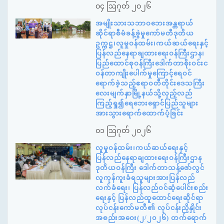
၀၄ ဩဂုတ် ၂၀၂၆
အမျိုးသားသဘာဝဘေးအန္တရာယ်
ဆိုင်ရာစီမံခန့်ခွဲမှုကော်မတီဒုတိယ
ဥက္ကဋ္ဌ၊လူမှုဝန်ထမ်း၊ကယ်ဆယ်ရေးနှင့်
ပြန်လည်နေရာချထားရေးဝန်ကြီးဌာန၊
ပြည်ထောင်စုဝန်ကြီးဒေါက်တာစိုးဝင်းင
ဝန်တာကျိုးပေါက်မှုကြောင့်ရေဝင်
ရောက်ခဲ့သည့်ဧရာဝတီတိုင်းဒေသကြီး
လေးမျက်နှာမြို့နယ်သို့လှည့်လည်
ကြည့်ရှု၍ရေဘေးရှောင်ပြည်သူများ
အားသွားရောက်ထောက်ပံ့ခြင်း
၀၁ ဩဂုတ် ၂၀၂၆
လူမှုဝန်ထမ်း၊ကယ်ဆယ်ရေးနှင့်
ပြန်လည်နေရာချထားရေးဝန်ကြီးဌာန
ဒုတိယဝန်ကြီး ဒေါက်တာသန့်ဇော်လွင်
လူကုန်ကူးခံရသူများအားပြန်လည်
လက်ခံရေး၊ ပြန်လည်ဝင်ဆံ့ပေါင်းစည်း
ရေးနှင့် ပြန်လည်ထူထောင်ရေးဆိုင်ရာ
လုပ်ငန်းကော်မတီ၏ လုပ်ငန်းညှိနှိုင်း
အစည်းအဝေး(၂/၂၀၂၆) တက်ရောက်