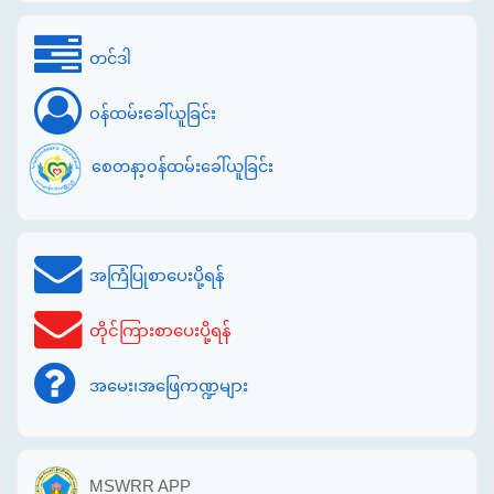
တင်ဒါ
ဝန်ထမ်းခေါ်ယူခြင်း
စေတနာ့ဝန်ထမ်းခေါ်ယူခြင်း
အကြံပြုစာပေးပို့ရန်
တိုင်ကြားစာပေးပို့ရန်
အမေး၊အဖြေကဏ္ဍများ
MSWRR APP