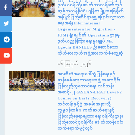
ဒုတိယဝန်ကြီးဒေါက်တာသန့်ဇော်လွင်
ဆွစ်ဇာလန်နိုင်ငံ၊ ဂျီနီဗာမြို့အခြေစိုက်
အပြည်ပြည်ဆိုင်ရာရွှေ့ပြောင်းသွားလာ
ရေးအဖွဲ့(International
Organization for Migration -
IOM) ရုံးချုပ်၏ Operationsဌာနမှ
ဒုတိယညွှန်ကြားရေးမှူးချုပ် Ms.
Ugochi DANIELS ဦးဆောင်သော
ကိုယ်စားလှယ်အဖွဲ့အားလက်ခံတွေ့ဆုံ
၀၆ ဩဂုတ် ၂၀၂၆
အာဆီယံအရေးပေါ်တုံ့ပြန်ရေးနှင့်
ဆန်းစစ်လေ့လာရေးအဖွဲ့ အစောပိုင်း
ပြန်လည်ထူထောင်ရေး သင်တန်း
အဆင့်- ၂ (ASEAN-ERAT Level-2
Course on Early Recovery)
သင်တန်းဖွင့်ပွဲ အခမ်းအနားသို့
လူမှုဝန်ထမ်း၊ ကယ်ဆယ်ရေးနှင့်
ပြန်လည်နေရာချထားရေးဝန်ကြီးဌာန၊
ပြည်ထောင်စုဝန်ကြီး ဒေါက်တာစိုးဝင်း
တက်ရောက်ဖွင့်လှစ်