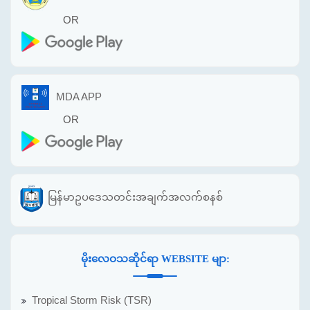
OR
MDA APP
OR
မြန်မာဥပဒေသတင်းအချက်အလက်စနစ်
မိုးလေဝသဆိုင်ရာ WEBSITE မျာ:
Tropical Storm Risk (TSR)