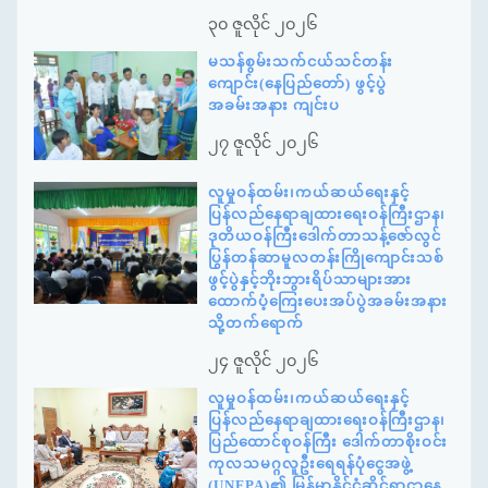
၃၀ ဇူလိုင် ၂၀၂၆
မသန်စွမ်းသက်ငယ်သင်တန်း
ကျောင်း(နေပြည်တော်) ဖွင့်ပွဲ
အခမ်းအနား ကျင်းပ
၂၇ ဇူလိုင် ၂၀၂၆
လူမှုဝန်ထမ်း၊ကယ်ဆယ်ရေးနှင့်
ပြန်လည်နေရာချထားရေးဝန်ကြီးဌာန၊
ဒုတိယဝန်ကြီးဒေါက်တာသန့်ဇော်လွင်
ပြွန်တန်ဆာမူလတန်းကြိုကျောင်းသစ်
ဖွင့်ပွဲနှင့်ဘိုးဘွားရိပ်သာများအား
ထောက်ပံ့ကြေးပေးအပ်ပွဲအခမ်းအနား
သို့တက်ရောက်
၂၄ ဇူလိုင် ၂၀၂၆
လူမှုဝန်ထမ်း၊ကယ်ဆယ်ရေးနှင့်
ပြန်လည်နေရာချထားရေးဝန်ကြီးဌာန၊
ပြည်ထောင်စုဝန်ကြီး ဒေါက်တာစိုးဝင်း
ကုလသမဂ္ဂလူဦးရေရန်ပုံငွေအဖွဲ့
(UNFPA)၏ မြန်မာနိုင်ငံဆိုင်ရာဌာနေ