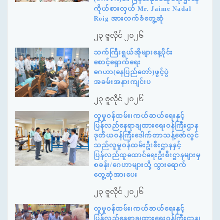
ကိုယ်စားလှယ် Mr. Jaime Nadal
Roig အားလက်ခံတွေ့ဆုံ
၂၃ ဇူလိုင် ၂၀၂၆
သက်ကြီးရွယ်အိုများနေ့ပိုင်း
စောင့်ရှောက်ရေး
ဂေဟာ(နေပြည်တော်)ဖွင့်ပွဲ
အခမ်းအနားကျင်းပ
၂၃ ဇူလိုင် ၂၀၂၆
လူမှုဝန်ထမ်း၊ကယ်ဆယ်ရေးနှင့်
ပြန်လည်နေရာချထားရေးဝန်ကြီးဌာန
ဒုတိယဝန်ကြီးဒေါက်တာသန့်ဇော်လွင်
သည်လူမှုဝန်ထမ်းဦးစီးဌာနနှင့်
ပြန်လည်ထူထောင်ရေးဦးစီးဌာနများမှ
စခန်း/ဂေဟာများသို့ သွားရောက်
တွေ့ဆုံအားပေး
၂၃ ဇူလိုင် ၂၀၂၆
လူမှုဝန်ထမ်း၊ကယ်ဆယ်ရေးနှင့်
ပြန်လည်နေရာချထားရေးဝန်ကြီးဌာန၊