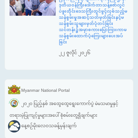
ဒုတိယဝန်ကြီးဒေါက်တာသန့်ဇော်လွင်
ပဲခူးတိုင်းဒေသကြီးတွင်ဖွင့်လှစ်သည့်မ
သန်စွမ်းမှုအဆင့်သတ်မှတ်ခြင်းနှင့်မ
သန်စွမ်းသူများမှတ်ပုံတင်ခြင်း
သင်တန်း၌အမှာစကားပြောကြားကာမ
သန်စွမ်းထောက်ပံ့ကြေးများပေးအပ်
ခြင်း
၂၂ ဇူလိုင် ၂၀၂၆
Myanmar National Portal
၂၀၂၀ ပြည့်နှစ် အထွေထွေရွေးကောက်ပွဲ မဲမသမာမှုနှင့်
တရားမဲ့ပြုကျင့်မှုများအပေါ် စုံစမ်းတွေ့ရှိချက်များ
နေ့စဉ်မိုးလေဝသခန့်မှန်းချက်