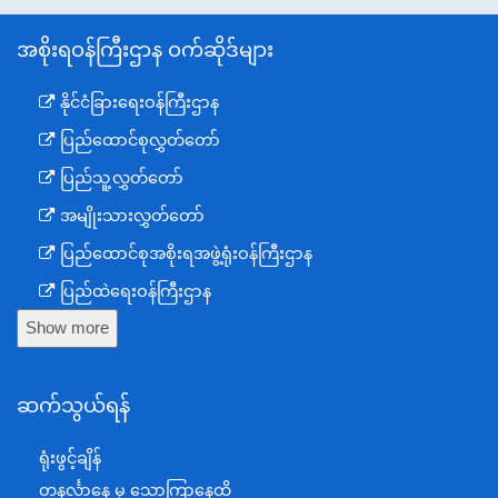
အစိုးရဝန်ကြီးဌာန ဝက်ဆိုဒ်များ
နိုင်ငံခြားရေးဝန်ကြီးဌာန
ပြည်ထောင်စုလွှတ်တော်
ပြည်သူ့လွှတ်တော်
အမျိုးသားလွှတ်တော်
ပြည်ထောင်စုအစိုးရအဖွဲ့ရုံးဝန်ကြီးဌာန
ပြည်ထဲရေးဝန်ကြီးဌာန
Show more
ကာကွယ်ရေးဝန်ကြီးဌာန
နယ်စပ်ရေးရာဝန်ကြီးဌာန
ဆက်သွယ်ရန်
စီမံကိန်း၊ဘဏ္ဍာရေးနှင့်စက်မှုဝန်ကြီးဌာန
ရင်းနှီးမြှုပ်နှံမှုနှင့် နိုင်ငံခြားစီးပွားဆက်သွယ်ရေးဝန်ကြီးဌာန
ရုံးဖွင့်ချိန်
အပြည်ပြည်ဆိုင်ရာပူးပေါင်းဆောင်ရွက်ရေးဝန်ကြီးဌာန
တနင်္လာနေ့ မှ သောကြာနေ့ထိ