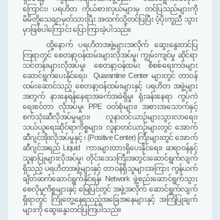
ကြောင်း၊ ပရဟိတ ကိုယ်စားလှယ်များမှ တင်ပြသည်များကို
မိမိတို့သေချာမှတ်သား
ပြီး
အထက်သို့တင်ပြပြီး ပံ့ပိုးကူညီ သွား
မှာဖြစ်ပါကြောင်း ပြောကြားခဲ့ပါသည်။
ထို့နောက် ပရဟိတအဖွဲ့များအလိုက် ဆွေးနွေးတင်ပြ
ကြရာတွင် စေတနာ့ဝန်ထမ်းများလိုအပ်မှု၊ ကျွမ်းကျင်မှု ဆိုင်ရာ
သင်တန်းများလိုအပ်မှု၊ စေတနာ့ဝန်ထမ်း စိစစ်ရေးကဒ်များ
ဆောင်ရွက်ပေးနိုင်ရေး၊
Quarantine Center
များတွင် တာဝန်
ထမ်းဆောင်သည့် စေတနာ့ဝန်ထမ်းများနှင့် ပရဟိတ အဖွဲ့များ
အတွက် နားနေရန်နေရာအခက်အခဲရှိမှု၊ ရုံးခန်းနေရာ ကွပ်ကဲ
ရေးစင်တာ လိုအပ်မှု၊
PPE
ဝတ်စုံများ၊ အစားအသောက်နှင့်
စက်သုံးဆီလိုအပ်မှုများ
၊
လူနာတင်ယာဉ်များသွား
လာရေး၊
သယ်ယူရေးဆိုင်ရာကိစ္စများ၊ လူနာတင်ယာဉ်များတွင် အောက်
ဆီဂျင်အိုးလိုအပ်မှုနှင့် ၊
(Positive Center)
ကြီးများတွင် အောက်
ဆီဂျင်အရည်
Liquid
ကားများထားရှိပေးနိုင်ရေး၊ ဆရာဝန်
နှင့်
သူနာပြုများလိုအပ်မှု၊ တိုင်းဒေသကြီးအတွင်းဆောင်ရွက်လျက်
ရှိသည့် ပရဟိတအဖွဲ့များနှင့် တာဝန်ရှိသူများအကြား ကွန်ယက်
ချိတ်ဆက်ဆောင်ရွက်နိုင်ရန်
၊ Network
ဖွဲ့စည်းဆောင်ရွက်သွား
စေလိုမှုကိစ္စများနှင့် မြေပြင်တွင် အဖွဲ့အလိုက် ဆောင်ရွက်လျက်
ရှိရာတွင် ကြုံတွေ့နေရသည့်အခြေအနေများနှင့် အကြံပြုချက်
များကို ဆွေးနွေးတင်ပြကြပါသည်။