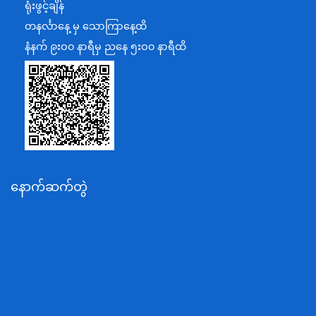
ရုံးဖွင့်ချိန်
အပြည်ပြည်ဆိုင်ရာပူးပေါင်းဆောင်ရွက်ရေးဝန်ကြီးဌာန
တနင်္လာနေ့ မှ သောကြာနေ့ထိ
ပြန်ကြားရေးဝန်ကြီးဌာန
နံနက် ၉းဝ၀ နာရီမှ ညနေ ၅းဝ၀ နာရီထိ
သာသနာရေးနှင့် ယဉ်ကျေးမှုဝန်ကြီးဌာန
စိုက်ပျိုးရေး၊မွေးမြူရေးနှင့်ဆည်မြောင်းဝန်ကြီးဌာန
ပို့ဆောင်ရေးနှင့်ဆက်သွယ်ရေးဝန်ကြီးဌာန
သယံဇာတနှင့်ပတ်ဝန်းကျင်ထိန်းသိမ်းရေးဝန်ကြီးဌာန
လျှပ်စစ်နှင့်စွမ်းအင်ဝန်ကြီးဌာန
နောက်ဆက်တွဲ
အလုပ်သမား၊လူဝင်မှုကြီးကြပ်ရေးနှင့်ပြည်သူ့အင်အား
ဝန်ကြီးဌာန
စီးပွားရေးနှင့်ကူးသန်းရောင်းဝယ်ရေးဝန်ကြီးဌာန
ပညာရေးဝန်ကြီးဌာန
ကျန်းမာရေးနှင့်အားကစားဝန်ကြီးဌာန
ဆောက်လုပ်ရေးဝန်ကြီးဌာန