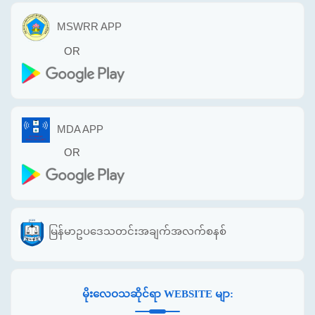
MSWRR APP
OR
MDA APP
OR
မြန်မာဥပဒေသတင်းအချက်အလက်စနစ်
မိုးလေဝသဆိုင်ရာ WEBSITE မျာ: