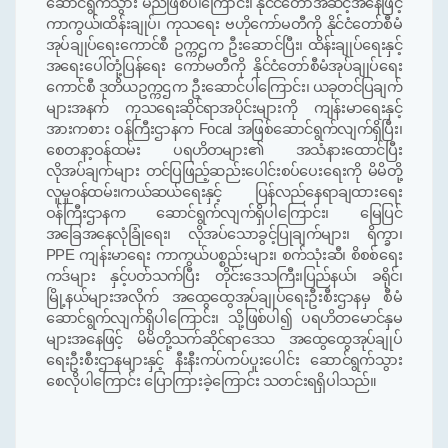
ဆောင်ရွက်သွား မည်ဖြစ်ပါကြောင်း
၊
နိုင်ငံတော်အဆင့်အနေဖြင့်
ကာကွယ်၊ထိန်းချုပ်၊ ကုသရေး ဗဟိုကော်မတီကို နိုင်ငံတော်စီမံ
အုပ်ချုပ်ရေးကောင်စီ ဥက္ကဌက ဦးဆောင်ပြီး၊ ထိန်းချုပ်ရေးနှင့်
အရေးပေါ်တုံ့ပြန်ရေး ကော်မတီကို နိုင်ငံတော်စီမံအုပ်ချုပ်ရေး
ကောင်စီ ဒုတိယဥက္ကဌက ဦးဆောင်ပါကြောင်း
၊
ယခုတင်ပြချက်
များအနက် ကုသရေးဆိုင်ရာအပိုင်းများကို ကျန်းမာရေးနှင့်
အားကစား ဝန်ကြီးဌာနက
Focal
အဖြစ်ဆောင်ရွက်လျက်ရှိပြီး၊
စေတနာ့ဝန်ထမ်း ပရဟိတများ၏ အသံနားထောင်ပြီး
လိုအပ်ချက်များ တင်ပြဖြည့်ဆည်းပေါင်းစပ်ပေးရေးကို မိမိတို့
လူမှုဝန်ထမ်း၊ကယ်ဆယ်ရေးနှင့်
ပြန်လည်
နေရာချထားရေး
ဝန်ကြီးဌာနက ဆောင်ရွက်လျက်ရှိပါကြောင်း၊ မြေပြင်
အခြေအနေလုံခြုံရေး၊ လိုအပ်သောခွင့်ပြုချက်များ၊ ရိက္ခာ၊
PPE
ကျန်းမာရေး ကာကွယ်ပစ္စည်းများ၊ စက်သုံးဆီ၊ စိစစ်ရေး
ကဒ်များ နှင့်ပတ်သက်ပြီး တိုင်းဒေသကြီး၊ပြည်နယ်၊ ခရိုင်၊
မြို့နယ်များအလိုက် အထွေထွေအုပ်ချုပ်ရေးဦးစီးဌာနမှ စီမံ
ဆောင်ရွက်လျက်ရှိပါကြောင်း
၊
သို့ဖြစ်ပါ၍ ပရဟိတမောင်နှမ
များအနေဖြင့် မိမိတို့သက်ဆိုင်ရာဒေသ အထွေထွေအုပ်ချုပ်
ရေးဦးစီးဌာနများနှင့် နီးနီးကပ်ကပ်ပူးပေါင်း ဆောင်ရွက်သွား
စေလိုပါကြောင်း ပြောကြားခဲ့ကြောင်း သတင်းရရှိပါသည်။