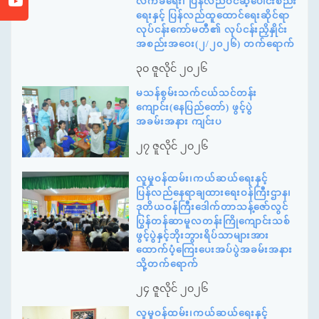
လက်ခံရေး၊ ပြန်လည်ဝင်ဆံ့ပေါင်းစည်း
ရေးနှင့် ပြန်လည်ထူထောင်ရေးဆိုင်ရာ
လုပ်ငန်းကော်မတီ၏ လုပ်ငန်းညှိနှိုင်း
အစည်းအဝေး(၂/၂၀၂၆) တက်ရောက်
၃၀ ဇူလိုင် ၂၀၂၆
မသန်စွမ်းသက်ငယ်သင်တန်း
ကျောင်း(နေပြည်တော်) ဖွင့်ပွဲ
အခမ်းအနား ကျင်းပ
၂၇ ဇူလိုင် ၂၀၂၆
လူမှုဝန်ထမ်း၊ကယ်ဆယ်ရေးနှင့်
ပြန်လည်နေရာချထားရေးဝန်ကြီးဌာန၊
ဒုတိယဝန်ကြီးဒေါက်တာသန့်ဇော်လွင်
ပြွန်တန်ဆာမူလတန်းကြိုကျောင်းသစ်
ဖွင့်ပွဲနှင့်ဘိုးဘွားရိပ်သာများအား
ထောက်ပံ့ကြေးပေးအပ်ပွဲအခမ်းအနား
သို့တက်ရောက်
၂၄ ဇူလိုင် ၂၀၂၆
လူမှုဝန်ထမ်း၊ကယ်ဆယ်ရေးနှင့်