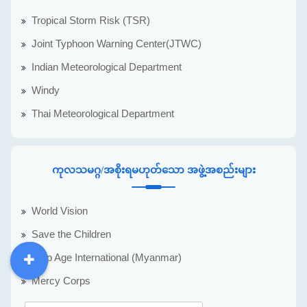
Tropical Storm Risk (TSR)
Joint Typhoon Warning Center(JTWC)
Indian Meteorological Department
Windy
Thai Meteorological Department
ကုလသမဂ္ဂ/အစိုးရမဟုတ်သော အဖွဲ့အစည်းများ
World Vision
Save the Children
Help Age International (Myanmar)
DDM
MOS
DSW
DOR
Mercy Corps