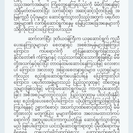
သည့်အခက်အခဲများ ကြုံတွေ့နေကြရသည်ကို မိမိတို့အနေဖြင့်
သိရှိမှတ်တမ်းတင်ပြီး သက်ဆိုင်ရာ အဆင့်ဆင့်
သို့
တင်ပြ
၍
အ
မြန်ကူညီ ပံ့ပိုးမှုများ ဆောင်ရွက်သွားလိုသည့်အတွက် ပရဟိတ
အဖွဲ့များ၏ လက်ရှိဆောင်ရွက်နေမှု မြေပြင်အခြေအနေများကို
သိရှိလိုကြောင်းပြောကြားပါသည်။
ဆက်လက်ပြီး ဒုတိယဝန်ကြီးက ယခုဆောင်ရွက် ကူညီ
ပေးနေကြသူများမှာ စေတနာရှင် အစစ်အမှန်များဖြစ်ကြပါ
ကြောင်း
၊ ကပ်ရောဂါကို တုံ့ပြန်ဆောင်ရွက်ခြင်းသည်
နိုင်ငံတော်၏ ကံကြမ္မာနှင့် လည်းသက်ဆိုင်သောကိစ္စဖြစ်ပြီး
မိမိ
တို့အသက်နှင့်ရင်းပြီး တာဝန်ထမ်းဆောင်နေကြသဖြင့် လေးစား
ပါ ကြောင်း
၊
အလားတူ အခြားစေတနာရှင်များ၊ ပညာရှင်များ
ကိုလည်း စည်းရုံးဆောင်ရွက်ပေးနိုင်ပါရန် ပြောကြားလိုပါ
ကြောင်း
၊
ပရဟိတအဖွဲ့များသည်
ပြည်သူလူထုနှင့် ထိတွေ့နေ
သူများဖြစ်သဖြင့်
မကြာမီ
ဆောင်ရွက်မည့်
ကာကွယ်ဆေးထိုး
ခြင်း
အစီအစဉ်များတွင်လည်း
ပြည်သူလူထုမှ ပါဝင်ထိုးနှံနိုင်
ရေး
စည်းရုံးပေးစေလိုပါကြောင်း
၊
ယုံယုံကြည်ကြည်ဖြင့်ထိုးနှံ
ကြပါရန်နှင့် ဥစ္စာကံစောင့်
၊
အသက်ဉာဏ်စောင့်
ဆိုသကဲ့သို့
မိမိ
တို့အားလုံး မတူကွဲပြား မှုများကိုခံစား၊ အလေးမထားဘဲကပ်
ရောဂါကို အတူပူးပေါင်းကာကွယ်တုံ့ပြန် ဆောင်ရွက်သွားကြရ
မည် ဖြစ်ပါကြောင်း၊ ယင်းသို့ဆောင်ရွက်ရာတွင် ပိုမိုထိရောက်မှု
ရှိစေရန် ကွန်ယက်ချိတ်ဆက်ဖွဲ့စည်း ဆောင်ရွက်စေလိုပါ