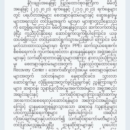
နိဂုံးချုပ်အနေဖြင့် ပြည်ထောင်စုဝန်ကြီးက
မိမိတို့
အနေဖြင့်
(
၂
.
၇
.
၂၀၂၁
)
ရက်နေ့နှင့်
(
၂၁
.
၇
.
၂၀၂၁
)
ရက်နေ့များ
တွင် ပရဟိတအဖွဲ့များ စေတနာ့ဝန်ထမ်းများနှင့် ဆွေးနွေးခဲ့မှု
များအရလည်း တင်ပြမှုအချက်
များမှာ
များ
စွာ
တူညီ
နေသည်
ကို တွေ့ရှိရ
ပါကြောင်း၊ မိမိတို့အနေဖြင့်လည်း
ဆက်လက်
တင်ပြ
ခဲ့ပြီး ကူညီပံ့ပိုးနိုင်ရေး ဆောင်ရွက်လျက်ရှိပါကြောင်း
၊
ယခု
ထပ်မံ၍လည်း တင်ပြဆောင်ရွက်သွားမည်ဖြစ်ပါ ကြောင်း
၊
မိမိ
မှတ်သားထားသည်များမှာ ရိက္ခာ၊
PPE
၊ ဆက်သွယ်ရေးစက်၊
စိစစ်ရေးကဒ်၊ ကွပ်ကဲရေးစင်တာ၊ နားနေရန်နေရာ၊ အဖွဲ့အစည်း
များနှင့် သက်ဆိုင်ရာတာဝန်ရှိသူများအကြား နားလည်ယုံကြည်
မှု၊
စေတနာ့ဝန်ထမ်းများအတွက်
ပြန်လည်ထူထောင်ရေး
Recovery Center
၊ အောက်ဆီဂျင်လိုအပ်မှု၊ စေတနာ့ဝန်ထမ်း
များအတွက် သင်တန်းများ၊ နေရာထိုင်ခင်း၊ သွားလာ
ဆောင်ရွက်မှု
၊
လုံခြုံရေးအတွက်ခွင့်ပြုချက်
နှင့်
ညွှန်ကြားချက်
များ၊ ဆရာဝန်
၊
သူနာပြုလိုအပ်မှုအခက်အခဲများ၊
အဖွဲ့အစည်း
အချင်းချင်းနှင့် သက်ဆိုင်ရာများ
ကြား
ချိတ်ဆက်မှု
အားကောင်း
စေရေးလုပ်ဆောင်ရန်များ၊ အကြောင်းအမျိုးမျိုး
ကြောင့် ဌာနမှခေတ္တစွန့်ခွာသွားသော ဆရာဝန် /သူနာပြုများ
ပါဝင်ကူညီနိုင်ရေးကိစ္စများ ဖြစ်ပါကြောင်း
၊
အဆိုပါ
လိုအပ်ချက်များနှင့်ပတ်သက်၍ သက်ဆိုင်ရာကော်မတီများသို့
တင်ပြလမ်းညွှန်မှုခံယူပြီး ဌာနဆိုင်ရာများနှင့် ပူးပေါင်း