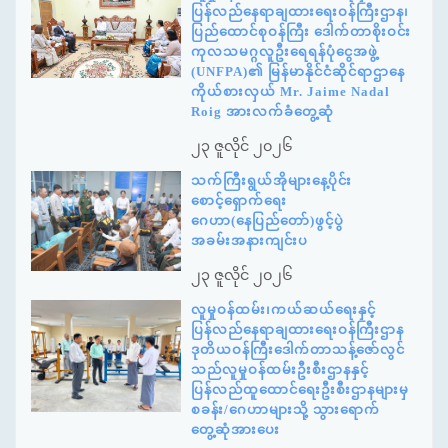
ပြန်လည်နေရာချထားရေးဝန်ကြီးဌာန၊
ပြည်ထောင်စုဝန်ကြီး ဒေါက်တာစိုးဝင်း
ကုလသမဂ္ဂလူဦးရေရန်ပုံငွေအဖွဲ့
(UNFPA)၏ မြန်မာနိုင်ငံဆိုင်ရာဌာနေ
ကိုယ်စားလှယ် Mr. Jaime Nadal
Roig အားလက်ခံတွေ့ဆုံ
၂၃ ဇူလိုင် ၂၀၂၆
သက်ကြီးရွယ်အိုများနေ့ပိုင်း
စောင့်ရှောက်ရေး
ဂေဟာ(နေပြည်တော်)ဖွင့်ပွဲ
အခမ်းအနားကျင်းပ
၂၃ ဇူလိုင် ၂၀၂၆
လူမှုဝန်ထမ်း၊ကယ်ဆယ်ရေးနှင့်
ပြန်လည်နေရာချထားရေးဝန်ကြီးဌာန
ဒုတိယဝန်ကြီးဒေါက်တာသန့်ဇော်လွင်
သည်လူမှုဝန်ထမ်းဦးစီးဌာနနှင့်
ပြန်လည်ထူထောင်ရေးဦးစီးဌာနများမှ
စခန်း/ဂေဟာများသို့ သွားရောက်
တွေ့ဆုံအားပေး