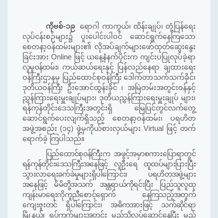
ကိုဗစ်-၁၉
ရောဂါ ကာကွယ်၊ ထိန်းချုပ်
၊
တုံ့ပြန်ရေး
လုပ်ငန်းစဉ်များ၌ ပူးပေါင်းပါဝင် ဆောင်ရွက်နေကြသော
စေတနာ့ဝန်ထမ်းများ၏ လိုအပ်ချက်များဖော်ထုတ်ဆွေးနွေး
ခြင်းအား
Online
ဖြင့်
ယနေ့
နံနက်ပိုင်းက ကျင်းပပြုလုပ်ခဲ့ရာ
လူမှုဝန်ထမ်း၊
ကယ်ဆယ်ရေးနှင့် ပြန်လည်နေရာ ချထားရေး
ဝန်ကြီးဌာနမှ ပြည်ထောင်စုဝန်ကြီး ဒေါက်တာသက်သက်ခိုင်၊
ဒုတိယဝန်ကြီး ဦးအောင်ထွန်းခိုင် ၊ အမြဲတမ်းအတွင်းဝန်နှင့်
ညွှန်ကြားရေးမှူးချုပ်များ၊ ဒုတိယညွှန်ကြားရေးမှူးချုပ် များ၊
ရန်ကုန်တိုင်းဒေသကြီးအတွင်းရှိ မြေပြင်
တွင်
လက်တွေ့
ဆောင်ရွက်ပေးလျက်ရှိသည့် စေတနာ့ဝန်ထမ်း
၊
ပရဟိတ
အဖွဲ့
အစည်း (
၁၄
)
ဖွဲ့မှကိုယ်စားလှယ်များ
Virtual
ဖြင့် တက်
ရောက်ခဲ့ ကြပါသည်။
ပြည်ထောင်စုဝန်ကြီးက
အဖွင့်အမှာစကားပြောရာတွင်
ရန်ကုန်တိုင်းဒေသကြီးအနေဖြင့် လူဦးရေ ထူထပ်များပြားပြီး
သွားလာရေးခက်ခဲမှုများရှိပါကြောင်း
၊
ပရဟိတအဖွဲ့များ
အနေဖြင့် မိမိတို့အသက် အန္တရာယ်
ကို
ရင်းပြီး ပြည်သူလူထု
ကျန်းမာရေးကိုကူညီစောင့်ရှောက် နေကြသည့်အတွက်
ကျေးဇူးတင် ရှိပါကြောင်း၊ အဓိကအားဖြင့် သက်ဆိုင်ရာ
မြို့နယ်၊ ရပ်ကွက်များအတွင်း မည်သို့လုပ်ဆောင်နေပြီး မည်