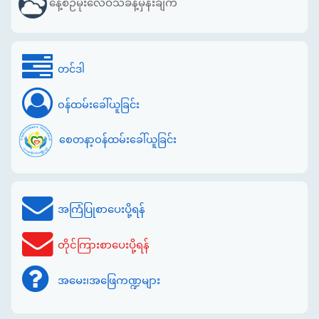
နေ့စဉ်မိုးလေဝသခန့်မှန်းချက်
တင်ဒါ
ဝန်ထမ်းခေါ်ယူခြင်း
စေတနာ့ဝန်ထမ်းခေါ်ယူခြင်း
အကြံပြုစာပေးပို့ရန်
တိုင်ကြားစာပေးပို့ရန်
အမေး၊အဖြေကဏ္ဍများ