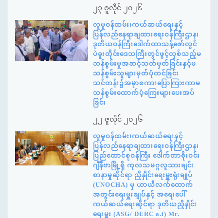
၂၃ ဇူလိုင် ၂၀၂၆
လူမှုဝန်ထမ်း၊ကယ်ဆယ်ရေးနှင့်
ပြန်လည်နေရာချထားရေးဝန်ကြီးဌာန၊
ဒုတိယဝန်ကြီးဒေါက်တာသန့်ဇော်လွင်
ပဲခူးတိုင်းဒေသကြီးတွင်ဖွင့်လှစ်သည့်မ
သန်စွမ်းမှုအဆင့်သတ်မှတ်ခြင်းနှင့်မ
သန်စွမ်းသူများမှတ်ပုံတင်ခြင်း
သင်တန်း၌အမှာစကားပြောကြားကာမ
သန်စွမ်းထောက်ပံ့ကြေးများပေးအပ်
ခြင်း
၂၂ ဇူလိုင် ၂၀၂၆
လူမှုဝန်ထမ်း၊ကယ်ဆယ်ရေးနှင့်
ပြန်လည်နေရာချထားရေးဝန်ကြီးဌာန၊
ပြည်ထောင်စုဝန်ကြီး ဒေါက်တာစိုးဝင်း
ဂျီနီဗာမြို့ရှိ ကုလသမဂ္ဂလူသားချင်း
စာနာမှုဆိုင်ရာ ညှိနှိုင်းရေးမှူးရုံးချုပ်
(UNOCHA) မှ ယာယီလက်ထောက်
အတွင်းရေးမှူးချုပ်နှင့် အရေးပေါ်
ကယ်ဆယ်ရေးဆိုင်ရာ ဒုတိယညှိနှိုင်း
ရေးမှူး (ASG/ DERC a.i) Mr.