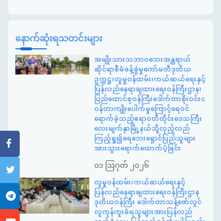
နောက်ဆုံးရသတင်းများ
အမျိုးသားသဘာဝဘေးအန္တရာယ်
ဆိုင်ရာစီမံခန့်ခွဲမှုကော်မတီဒုတိယ
ဥက္ကဋ္ဌ၊လူမှုဝန်ထမ်း၊ကယ်ဆယ်ရေးနှင့်
ပြန်လည်နေရာချထားရေးဝန်ကြီးဌာန၊
ပြည်ထောင်စုဝန်ကြီးဒေါက်တာစိုးဝင်းင
ဝန်တာကျိုးပေါက်မှုကြောင့်ရေဝင်
ရောက်ခဲ့သည့်ဧရာဝတီတိုင်းဒေသကြီး
လေးမျက်နှာမြို့နယ်သို့လှည့်လည်
ကြည့်ရှု၍ရေဘေးရှောင်ပြည်သူများ
အားသွားရောက်ထောက်ပံ့ခြင်း
၀၁ ဩဂုတ် ၂၀၂၆
လူမှုဝန်ထမ်း၊ကယ်ဆယ်ရေးနှင့်
ပြန်လည်နေရာချထားရေးဝန်ကြီးဌာန
ဒုတိယဝန်ကြီး ဒေါက်တာသန့်ဇော်လွင်
လူကုန်ကူးခံရသူများအားပြန်လည်