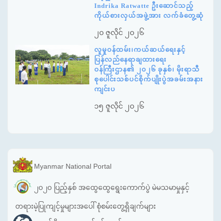
Indrika Ratwatte ဦးဆောင်သည့်
ကိုယ်စားလှယ်အဖွဲ့အား လက်ခံတွေ့ဆုံ
၂၀ ဇူလိုင် ၂၀၂၆
လူမှုဝန်ထမ်း၊ကယ်ဆယ်ရေးနှင့်
ပြန်လည်နေရာချထားရေး
ဝန်ကြီးဌာန၏ ၂၀၂၆ ခုနှစ်၊ မိုးရာသီ
စုပေါင်းသစ်ပင်စိုက်ပျိုးပွဲအခမ်းအနား
ကျင်းပ
၁၅ ဇူလိုင် ၂၀၂၆
Myanmar National Portal
၂၀၂၀ ပြည့်နှစ် အထွေထွေရွေးကောက်ပွဲ မဲမသမာမှုနှင့်
တရားမဲ့ပြုကျင့်မှုများအပေါ် စုံစမ်းတွေ့ရှိချက်များ