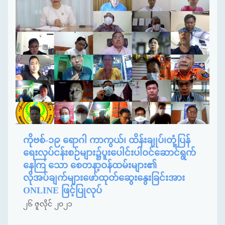
ကိုဗစ်-၁၉ ရောဂါ ကာကွယ်၊ ထိန်းချုပ်၊တုံ့ပြန်
ရေးလုပ်ငန်းစဉ်များ၌ပူးပေါင်းပါဝင်ဆောင်ရွက်
နေကြ သော စေတနာ့ဝန်ထမ်းများ၏
လိုအပ်ချက်များဖော်ထုတ်ဆွေးနွေးခြင်းအား
ONLINE ဖြင့်ပြုလုပ်
၂၆ ဇူလိုင် ၂၀၂၁