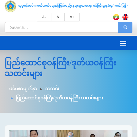
A-
A
A+
ပြည်ထောင်စုဝန်ကြီး/ဒုတိယဝန်ကြီး
သတင်းများ
ပင်မစာမျက်နှာ
သတင်း
ပြည်ထောင်စုဝန်ကြီး/ဒုတိယဝန်ကြီး သတင်းများ