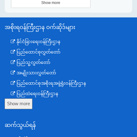
Show more
အစိုးရဝန်ကြီးဌာန ဝက်ဆိုဒ်များ
နိုင်ငံခြားရေးဝန်ကြီးဌာန
ပြည်ထောင်စုလွှတ်တော်
ပြည်သူ့လွှတ်တော်
အမျိုးသားလွှတ်တော်
ပြည်ထောင်စုအစိုးရအဖွဲ့ရုံးဝန်ကြီးဌာန
ပြည်ထဲရေးဝန်ကြီးဌာန
Show more
ကာကွယ်ရေးဝန်ကြီးဌာန
နယ်စပ်ရေးရာဝန်ကြီးဌာန
ဆက်သွယ်ရန်
စီမံကိန်း၊ဘဏ္ဍာရေးနှင့်စက်မှုဝန်ကြီးဌာန
ရင်းနှီးမြှုပ်နှံမှုနှင့် နိုင်ငံခြားစီးပွားဆက်သွယ်ရေးဝန်ကြီးဌာန