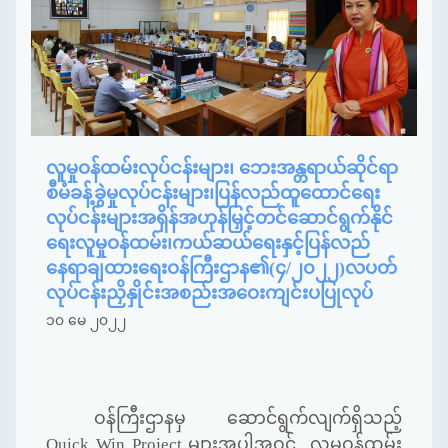
လူမှုဝန်ထမ်းလုပ်ငန်းများ၊ ဘေးအန္တရာယ်ဆိုင်ရာ
စီမံခန့်ခွဲမှုလုပ်ငန်းများ၊ပြန်လည်ထူထောင်ရေး
လုပ်ငန်းများအရှိန်အဟုန်မြှင့်တင်ဆောင်ရွက်နိုင်
ရေးလူမှုဝန်ထမ်း၊ကယ်ဆယ်ရေးနှင့်ပြန်လည်
နေရာချထားရေးဝန်ကြီးဌာန၏(၄/၂၀၂၂)လပတ်
လုပ်ငန်းညှိနှိုင်းအစည်းအဝေးကျင်းပပြုလုပ်
၁၀ မေ ၂၀၂၂
ဝန်ကြီးဌာနမှ ဆောင်ရွက်လျက်ရှိသည့်
Quick Win Project
များအပါအဝင် လူမှုဝန်ထမ်း