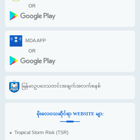
OR
MDA APP
OR
မြန်မာဥပဒေသတင်းအချက်အလက်စနစ်
မိုးလေဝသဆိုင်ရာ WEBSITE မျာ:
Tropical Storm Risk (TSR)