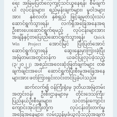
ရေး အမြဲမပြတ်လေ့ကျင့်သင်ယူနေရန်၊ စီမံချက်
ပါ လုပ်ငန်းများ၊ ရည်မှန်းချက်များ၊ မူဝါဒများ
အား နှစ်လတ်၊ နှစ်ရှည် ဖြင့်ချမှတ်သုံးသပ်
ဆောင်ရွက်သွားရန်၊ လက်ရှိအခြေအနေအရ
ဦးစားပေးဆောင်ရွက်ရမည့် လုပ်ငန်းများအား
အချိန်နှင့်တပြေးညီဆောင်ရွက်သွားရန်၊
Quick
Win Project
အောင်မြင် ပြီးပြတ်အောင်
ဆောင်ရွက်သွားရန် ဆွေးနွေးမှာကြားခဲ့ပြီး
အမြဲတမ်းအတွင်းဝန်က ယခင်ပြုလုပ်ခဲ့သည့်
(၃/၂၀၂၂) အစည်းအဝေးဆုံးဖြတ်ချက်များ တစ်
ချက်ချင်းအပေါ် ဆောင်ရွက်ပြီးစီးမှုအခြေအနေ
များအား ဖတ်ကြားရှင်းလင်းတင်ပြခဲ့ပါသည်။
ဆက်လက်၍ ဝန်ကြီးရုံးမှ ဒုတိယအမြဲတမ်း
အတွင်းဝန်၊ ဦးစီးဌာနများမှ တိုင်းဒေသကြီး/
ပြည်နယ်ဦးစီးမှူးများ၊ သင်တန်းကျောင်း
ကျောင်းအုပ်ကြီးတို့က လုပ်ငန်းတိုးတက်မှု
အခြေအနေများ၊ လမ်းညွှန်မှုခံယူလိုသည့်အချက်