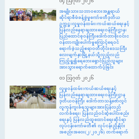
၀၄ ဩဂုတ် ၂၀၂၆
အမျိုးသားသဘာဝဘေးအန္တရာယ်
ဆိုင်ရာစီမံခန့်ခွဲမှုကော်မတီဒုတိယ
ဥက္ကဋ္ဌ၊လူမှုဝန်ထမ်း၊ကယ်ဆယ်ရေးနှင့်
ပြန်လည်နေရာချထားရေးဝန်ကြီးဌာန၊
ပြည်ထောင်စုဝန်ကြီးဒေါက်တာစိုးဝင်းင
ဝန်တာကျိုးပေါက်မှုကြောင့်ရေဝင်
ရောက်ခဲ့သည့်ဧရာဝတီတိုင်းဒေသကြီး
လေးမျက်နှာမြို့နယ်သို့လှည့်လည်
ကြည့်ရှု၍ရေဘေးရှောင်ပြည်သူများ
အားသွားရောက်ထောက်ပံ့ခြင်း
၀၁ ဩဂုတ် ၂၀၂၆
လူမှုဝန်ထမ်း၊ကယ်ဆယ်ရေးနှင့်
ပြန်လည်နေရာချထားရေးဝန်ကြီးဌာန
ဒုတိယဝန်ကြီး ဒေါက်တာသန့်ဇော်လွင်
လူကုန်ကူးခံရသူများအားပြန်လည်
လက်ခံရေး၊ ပြန်လည်ဝင်ဆံ့ပေါင်းစည်း
ရေးနှင့် ပြန်လည်ထူထောင်ရေးဆိုင်ရာ
လုပ်ငန်းကော်မတီ၏ လုပ်ငန်းညှိနှိုင်း
အစည်းအဝေး(၂/၂၀၂၆) တက်ရောက်