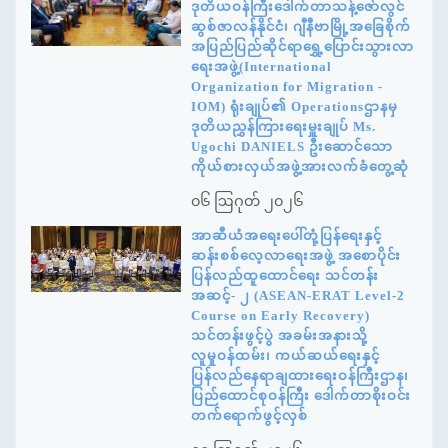
ဒုတိယဝန်ကြီးဒေါက်တာသန့်ဇော်လွင်
ဆွစ်ဇာလန်နိုင်ငံ၊ ဂျီနီဗာမြို့အခြေစိုက်
အပြည်ပြည်ဆိုင်ရာရွှေ့ပြောင်းသွားလာ
ရေးအဖွဲ့(International
Organization for Migration -
IOM) ရုံးချုပ်၏ Operationsဌာနမှ
ဒုတိယညွှန်ကြားရေးမှူးချုပ် Ms.
Ugochi DANIELS ဦးဆောင်သော
ကိုယ်စားလှယ်အဖွဲ့အားလက်ခံတွေ့ဆုံ
၀၆ ဩဂုတ် ၂၀၂၆
အာဆီယံအရေးပေါ်တုံ့ပြန်ရေးနှင့်
ဆန်းစစ်လေ့လာရေးအဖွဲ့ အစောပိုင်း
ပြန်လည်ထူထောင်ရေး သင်တန်း
အဆင့်- ၂ (ASEAN-ERAT Level-2
Course on Early Recovery)
သင်တန်းဖွင့်ပွဲ အခမ်းအနားသို့
လူမှုဝန်ထမ်း၊ ကယ်ဆယ်ရေးနှင့်
ပြန်လည်နေရာချထားရေးဝန်ကြီးဌာန၊
ပြည်ထောင်စုဝန်ကြီး ဒေါက်တာစိုးဝင်း
တက်ရောက်ဖွင့်လှစ်