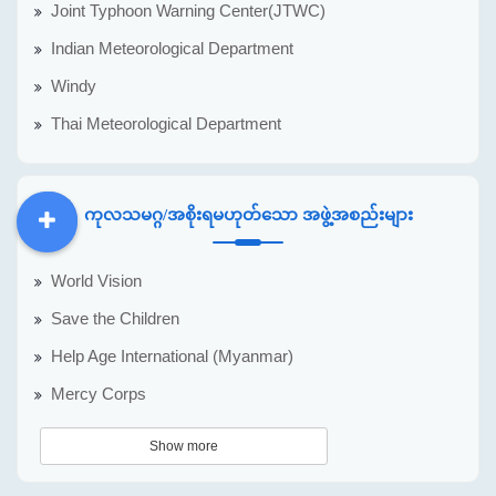
Joint Typhoon Warning Center(JTWC)
Indian Meteorological Department
Windy
Thai Meteorological Department
ကုလသမဂ္ဂ/အစိုးရမဟုတ်သော အဖွဲ့အစည်းများ
DDM
MOS
DSW
DOR
World Vision
Save the Children
Help Age International (Myanmar)
Mercy Corps
Show more