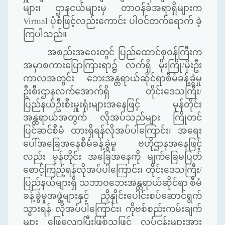
များ၊ ဌာနငယ်များမှ တာဝန်ခံအရာရှိများက
Virtual
ပုံစံဖြင့်လည်းကောင်း ပါဝင်တက်ရောက် ခဲ့
ကြပါသည်။
အစည်းအဝေးတွင် ပြည်ထောင်စုဝန်ကြီးက
အမှာစကားပြောကြားရာ၌ လက်ရှိ မိုးကြို/မိုးဦး
ကာလအတွင်း ‌ဘေးအန္တရာယ်ဆိုင်ရာစီမံခန့်ခွဲမှု
ဦးစီးဌာနလက်အောက်ရှိ တိုင်းဒေသကြီး/
ပြည်နယ်ဦးစီးမှူးရုံးများအနေဖြင့် မုန်တိုင်း
အန္တရာယ်အတွက် လိုအပ်သည်များ ကြိုတင်
ပြင်ဆင်စီမံ ထားရှိရန်လိုအပ်ပါကြောင်း၊ အရေး
ပေါ်အခြေအနေစီမံခန့်ခွဲမှု ဗဟိုဌာနအနေဖြင့်
လည်း မုန်တိုင်း အခြေအနေကို မျက်ခြေမပြတ်
စောင့်ကြည့်ရန်လိုအပ်ပါကြောင်း၊ တိုင်းဒေသကြီး/
ပြည်နယ်များရှိ သဘာဝဘေးအန္တရာယ်ဆိုင်ရာ စီမံ
ခန့်ခွဲမှုအဖွဲ့များနှင့် ညှိနှိုင်းပေါင်းစပ်ဆောင်ရွက်
သွားရန် လိုအပ်ပါကြောင်း၊ ကိုဗစ်စည်းကမ်းချက်
များ ဖြေလျော့ပြီးဖြစ်သဖြင့် လုပ်ငန်းများအား