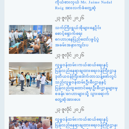
ကိုယ်စားလှယ် Mr. Jaime Nadal
Roig အားလက်ခံတွေ့ဆုံ
၂၃ ဇူလိုင် ၂၀၂၆
သက်ကြီးရွယ်အိုများနေ့ပိုင်း
စောင့်ရှောက်ရေး
ဂေဟာ(နေပြည်တော်)ဖွင့်ပွဲ
အခမ်းအနားကျင်းပ
၂၃ ဇူလိုင် ၂၀၂၆
လူမှုဝန်ထမ်း၊ကယ်ဆယ်ရေးနှင့်
ပြန်လည်နေရာချထားရေးဝန်ကြီးဌာန
ဒုတိယဝန်ကြီးဒေါက်တာသန့်ဇော်လွင်
သည်လူမှုဝန်ထမ်းဦးစီးဌာနနှင့်
ပြန်လည်ထူထောင်ရေးဦးစီးဌာနများမှ
စခန်း/ဂေဟာများသို့ သွားရောက်
တွေ့ဆုံအားပေး
၂၃ ဇူလိုင် ၂၀၂၆
လူမှုဝန်ထမ်း၊ကယ်ဆယ်ရေးနှင့်
ပြန်လည်နေရာချထားရေးဝန်ကြီးဌာန၊