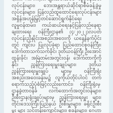
လုပ်ငန်းများ၊ ဘေးအန္တရာယ်ဆိုင်ရာစီမံခန့်ခွဲမှု
လုပ်ငန်းများ၊ ပြန်လည်ထူထောင်ရေးလုပ်ငန်းများ
အရှိန်အဟုန်မြှင့်တင်ဆောင်ရွက်နိုင်ရေး
လူမှုဝန်ထမ်း၊ ကယ်ဆယ်ရေးနှင့်ပြန်လည်နေရာ
ချထားရေး ဝန်ကြီးဌာန၏ (၄/၂၀၂၂)လပတ်
လုပ်ငန်းညှိနှိုင်းအစည်းအဝေးကို ယနေ့နံနက်ပိုင်း
တွင် ကျင်းပ ပြုလုပ်ခဲ့ရာ ပြည်ထောင်စုဝန်ကြီး၊
ဒေါက်တာသက်သက်ခိုင်၊ ဒုတိယဝန်ကြီး ဦးအောင်
ထွန်းခိုင်၊ အမြဲတမ်းအတွင်းဝန်၊ ဒေါက်တာကိုကို
နိုင်၊ ညွှန်ကြားရေးမှူးချုပ်များ၊ ဒုတိယ
ညွှန်ကြားရေးမှူးချုပ် များမှ ဝန်ကြီးရုံး
အစည်းအဝေးခန်းမ၌ လူကိုယ်တိုင်ပါဝင် တက်
ရောက်သည့်ပုံစံဖြင့်လည်းကောင်း၊ ဝန်ကြီးရုံးမှ
ဌာနခွဲတာဝန်ခံ လက်ထောက်အတွင်းဝန်များ၊
ဦးစီးဌာန(ရုံးချုပ်)များမှ ညွှန်ကြားရေးမှူး များ၊
တိုင်းဒေသကြီး/ပြည်နယ် ဦးစီးမှူးများ၊ ခရိုင်ဦးစီး
မှူး များ သင်တန်းကျောင်းများ၊ စခန်းများ၊ ဂေဟာ