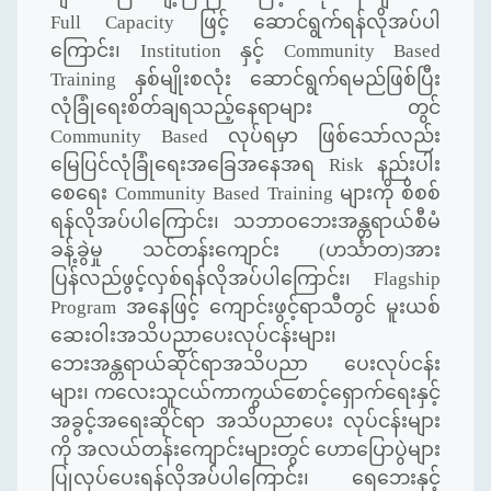
Full Capacity
ဖြင့် ဆောင်ရွက်ရန်လိုအပ်ပါ
ကြောင်း၊
Institution
နှင့်
Community Based
Training
နှစ်မျိုးစလုံး ဆောင်ရွက်ရမည်ဖြစ်ပြီး
လုံခြုံရေးစိတ်ချရသည့်နေရာများ တွင်
Community Based
လုပ်ရမှာ ဖြစ်သော်လည်း
မြေပြင်လုံခြုံရေးအခြေအနေအရ
Risk
နည်းပါး
စေရေး
Community Based Training
များကို စိစစ်
ရန်လိုအပ်ပါကြောင်း၊ သဘာဝဘေးအန္တရာယ်စီမံ
ခန့်ခွဲမှု သင်တန်းကျောင်း (ဟင်္သာတ)အား
ပြန်လည်ဖွင့်လှစ်ရန်လိုအပ်ပါကြောင်း၊
Flagship
Program
အနေဖြင့် ကျောင်းဖွင့်ရာသီတွင် မူးယစ်
ဆေးဝါးအသိပညာပေးလုပ်ငန်းများ၊
ဘေးအန္တရာယ်ဆိုင်ရာအသိပညာ ပေးလုပ်ငန်း
များ၊ ကလေးသူငယ်ကာကွယ်စောင့်ရှောက်ရေးနှင့်
အခွင့်အရေးဆိုင်ရာ အသိပညာပေး လုပ်ငန်းများ
ကို အလယ်တန်းကျောင်းများတွင် ဟောပြောပွဲများ
ပြုလုပ်ပေးရန်လိုအပ်ပါကြောင်း၊ ရေဘေးနှင့်