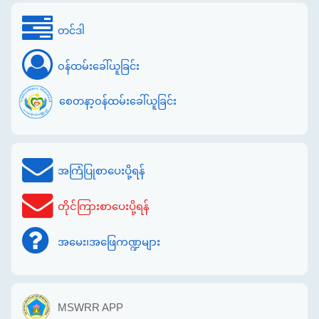
တင်ဒါ
ဝန်ထမ်းခေါ်ယူခြင်း
စေတနာ့ဝန်ထမ်းခေါ်ယူခြင်း
အကြံပြုစာပေးပို့ရန်
တိုင်ကြားစာပေးပို့ရန်
အမေး၊အဖြေကဏ္ဍများ
MSWRR APP