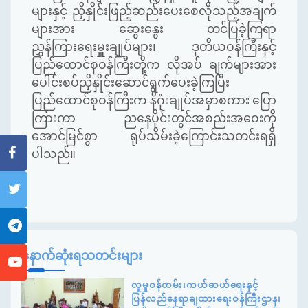
များနှင့် ညှိနှိုင်းဖြည့်ဆည်းပေးစေလိုသည့်အချက်
များအား ဆွေးနွေး တင်ပြခဲ့ကြရာ
ညွှန်ကြားရေးမှူးချုပ်များ၊ ဒုတိယဝန်ကြီးနှင့်
ပြည်ထောင်စုဝန်ကြီးတို့က လိုအပ် ချက်များအား
ပေါင်းစပ်ညှိနှိုင်းဆောင်ရွက်ပေးခဲ့ကြပြီး
ပြည်ထောင်စုဝန်ကြီးက နိဂုံးချုပ်အမှာစကား ပြော
ကြားကာ ညနေပိုင်းတွင်အစည်းအဝေးကို
အောင်မြင်စွာ ရုပ်သိမ်းခဲ့ကြောင်းသတင်းရရှိ
ပါသည်။
နောက်ဆုံးရသတင်းများ
လူမှုဝန်ထမ်း၊ကယ်ဆယ်ရေးနှင့်
ပြန်လည်နေရာချထားရေးဝန်ကြီးဌာန၊