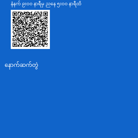
ပြန်ကြားရေးဝန်ကြီးဌာန
နံနက် ၉းဝ၀ နာရီမှ ညနေ ၅းဝ၀ နာရီထိ
သာသနာရေးနှင့် ယဉ်ကျေးမှုဝန်ကြီးဌာန
စိုက်ပျိုးရေး၊မွေးမြူရေးနှင့်ဆည်မြောင်းဝန်ကြီးဌာန
ပို့ဆောင်ရေးနှင့်ဆက်သွယ်ရေးဝန်ကြီးဌာန
သယံဇာတနှင့်ပတ်ဝန်းကျင်ထိန်းသိမ်းရေးဝန်ကြီးဌာန
လျှပ်စစ်နှင့်စွမ်းအင်ဝန်ကြီးဌာန
နောက်ဆက်တွဲ
အလုပ်သမား၊လူဝင်မှုကြီးကြပ်ရေးနှင့်ပြည်သူ့အင်အား
ဝန်ကြီးဌာန
စီးပွားရေးနှင့်ကူးသန်းရောင်းဝယ်ရေးဝန်ကြီးဌာန
ပညာရေးဝန်ကြီးဌာန
ကျန်းမာရေးနှင့်အားကစားဝန်ကြီးဌာန
ဆောက်လုပ်ရေးဝန်ကြီးဌာန
လူမူဝန်ထမ်း၊ကယ်ဆယ်ရေးနှင့်ပြန်လည်နေရာချထားရေး
ဝန်ကြီးဌာန