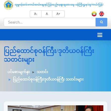
A-
A
A+
ပြည်ထောင်စုဝန်ကြီး/ဒုတိယဝန်ကြီး
သတင်းများ
ပင်မစာမျက်နှာ
သတင်း
ပြည်ထောင်စုဝန်ကြီး/ဒုတိယဝန်ကြီး သတင်းများ