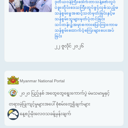
ဒုတိယဝန်ကြီးဒေါက်တာသန့်ဇော်လွင်
ပဲခူးတိုင်းဒေသကြီးတွင်ဖွင့်လှစ်သည့်မ
သန်စွမ်းမှုအဆင့်သတ်မှတ်ခြင်းနှင့်မ
သန်စွမ်းသူများမှတ်ပုံတင်ခြင်း
သင်တန်း၌အမှာစကားပြောကြားကာမ
သန်စွမ်းထောက်ပံ့ကြေးများပေးအပ်
ခြင်း
၂၂ ဇူလိုင် ၂၀၂၆
Myanmar National Portal
၂၀၂၀ ပြည့်နှစ် အထွေထွေရွေးကောက်ပွဲ မဲမသမာမှုနှင့်
တရားမဲ့ပြုကျင့်မှုများအပေါ် စုံစမ်းတွေ့ရှိချက်များ
နေ့စဉ်မိုးလေဝသခန့်မှန်းချက်