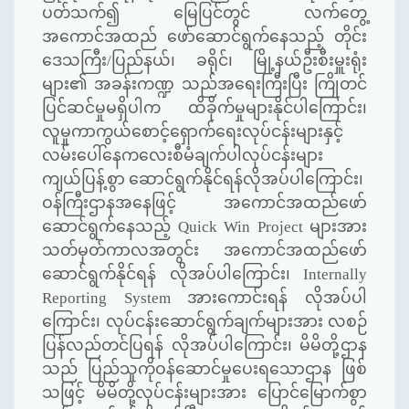
ပတ်သက်၍ မြေပြင်တွင် လက်တွေ့
အကောင်အထည် ဖော်ဆောင်ရွက်နေသည့် တိုင်း
ဒေသကြီး/ပြည်နယ်၊ ခရိုင်၊ မြို့နယ်ဦးစီးမှူးရုံး
များ၏ အခန်းကဏ္ဍ သည်အရေးကြီးပြီး ကြိုတင်
ပြင်ဆင်မှုမရှိပါက ထိခိုက်မှုများနိုင်ပါကြောင်း၊
လူမှုကာကွယ်စောင့်ရှောက်ရေးလုပ်ငန်းများနှင့်
လမ်းပေါ်နေကလေးစီမံချက်ပါလုပ်ငန်းများ
ကျယ်ပြန့်စွာ ဆောင်ရွက်နိုင်ရန်လိုအပ်ပါကြောင်း၊
ဝန်ကြီးဌာနအနေဖြင့် အကောင်အထည်ဖော်
ဆောင်ရွက်နေသည့်
Quick Win Project
များအား
သတ်မှတ်ကာလအတွင်း အကောင်အထည်ဖော်
ဆောင်ရွက်နိုင်ရန် လိုအပ်ပါကြောင်း၊
Internally
Reporting System
အားကောင်းရန် လိုအပ်ပါ
ကြောင်း၊ လုပ်ငန်းဆောင်ရွက်ချက်များအား လစဉ်
ပြန်လည်တင်ပြရန် လိုအပ်ပါကြောင်း၊ မိမိတို့ဌာန
သည် ပြည်သူကိုဝန်ဆောင်မှုပေးရသောဌာန ဖြစ်
သဖြင့် မိမိတို့လုပ်ငန်းများအား ပြောင်မြောက်စွာ