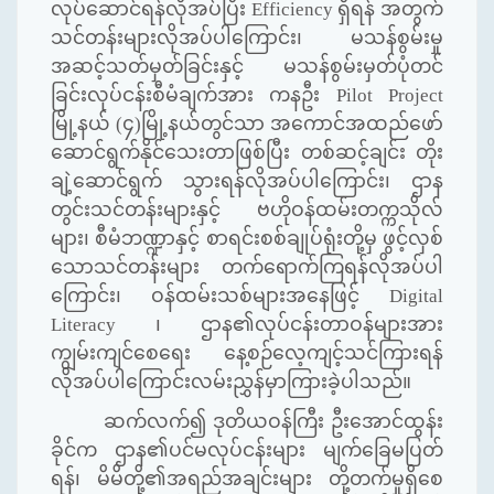
လုပ်ဆောင်ရန်လိုအပ်ပြီး
Efficiency
ရှိရန် အတွက်
သင်တန်းများလိုအပ်ပါကြောင်း၊ မသန်စွမ်းမှု
အဆင့်သတ်မှတ်ခြင်းနှင့် မသန်စွမ်းမှတ်ပုံတင်
ခြင်းလုပ်ငန်းစီမံချက်အား ကနဦး
Pilot Project
မြို့နယ် (၄)မြို့နယ်တွင်သာ အကောင်အထည်ဖော်
ဆောင်ရွက်နိုင်သေးတာဖြစ်ပြီး တစ်ဆင့်ချင်း တိုး
ချဲ့ဆောင်ရွက် သွားရန်လိုအပ်ပါကြောင်း၊ ဌာန
တွင်းသင်တန်းများနှင့် ဗဟိုဝန်ထမ်းတက္ကသိုလ်
များ၊ စီမံဘဏ္ဍာနှင့် စာရင်းစစ်ချုပ်ရုံးတို့မှ ဖွင့်လှစ်
သောသင်တန်းများ တက်ရောက်ကြရန်လိုအပ်ပါ
ကြောင်း၊ ဝန်ထမ်းသစ်များအနေဖြင့်
Digital
Literacy
၊ ဌာန၏လုပ်ငန်းတာဝန်များအား
ကျွမ်းကျင်စေရေး နေ့စဉ်လေ့ကျင့်သင်ကြားရန်
လိုအပ်ပါကြောင်းလမ်းညွှန်မှာကြားခဲ့ပါသည်။
ဆက်လက်၍ ဒုတိယဝန်ကြီး ဦးအောင်ထွန်း
ခိုင်က ဌာန၏ပင်မလုပ်ငန်းများ မျက်ခြေမပြတ်
ရန်၊ မိမိတို့၏အရည်အချင်းများ တို့တက်မှုရှိစေ