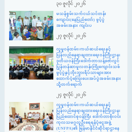
၃၀ ဇူလိုင် ၂၀၂၆
မသန်စွမ်းသက်ငယ်သင်တန်း
ကျောင်း(နေပြည်တော်) ဖွင့်ပွဲ
အခမ်းအနား ကျင်းပ
၂၇ ဇူလိုင် ၂၀၂၆
လူမှုဝန်ထမ်း၊ကယ်ဆယ်ရေးနှင့်
ပြန်လည်နေရာချထားရေးဝန်ကြီးဌာန၊
ဒုတိယဝန်ကြီးဒေါက်တာသန့်ဇော်လွင်
ပြွန်တန်ဆာမူလတန်းကြိုကျောင်းသစ်
ဖွင့်ပွဲနှင့်ဘိုးဘွားရိပ်သာများအား
ထောက်ပံ့ကြေးပေးအပ်ပွဲအခမ်းအနား
သို့တက်ရောက်
၂၄ ဇူလိုင် ၂၀၂၆
လူမှုဝန်ထမ်း၊ကယ်ဆယ်ရေးနှင့်
ပြန်လည်နေရာချထားရေးဝန်ကြီးဌာန၊
ပြည်ထောင်စုဝန်ကြီး ဒေါက်တာစိုးဝင်း
ကုလသမဂ္ဂလူဦးရေရန်ပုံငွေအဖွဲ့
(UNFPA)၏ မြန်မာနိုင်ငံဆိုင်ရာဌာနေ