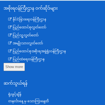
အစိုးရဝန်ကြီးဌာန ဝက်ဆိုဒ်များ
နိုင်ငံခြားရေးဝန်ကြီးဌာန
ပြည်ထောင်စုလွှတ်တော်
ပြည်သူ့လွှတ်တော်
အမျိုးသားလွှတ်တော်
ပြည်ထောင်စုအစိုးရအဖွဲ့ရုံးဝန်ကြီးဌာန
ပြည်ထဲရေးဝန်ကြီးဌာန
Show more
ကာကွယ်ရေးဝန်ကြီးဌာန
နယ်စပ်ရေးရာဝန်ကြီးဌာန
ဆက်သွယ်ရန်
စီမံကိန်း၊ဘဏ္ဍာရေးနှင့်စက်မှုဝန်ကြီးဌာန
ရင်းနှီးမြှုပ်နှံမှုနှင့် နိုင်ငံခြားစီးပွားဆက်သွယ်ရေးဝန်ကြီးဌာန
ရုံးဖွင့်ချိန်
အပြည်ပြည်ဆိုင်ရာပူးပေါင်းဆောင်ရွက်ရေးဝန်ကြီးဌာန
တနင်္လာနေ့ မှ သောကြာနေ့ထိ