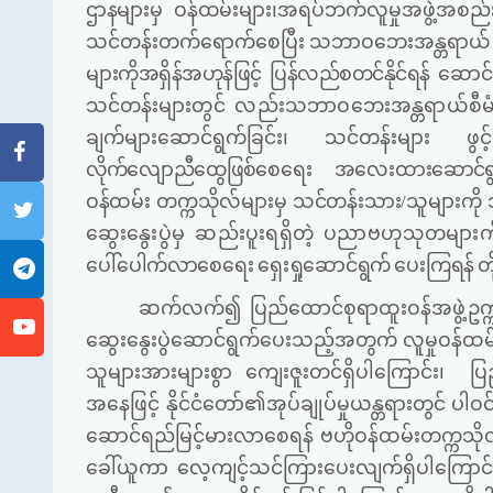
ဌာနများမှ ဝန်ထမ်းများ၊
အရပ်ဘက်လူမှုအဖွဲ့အစည်း
သင်တန်းတက်ရောက်စေပြီး သဘာဝဘေးအန္တရာယ် ဆ
များကိုအရှိန်အဟုန်ဖြင့် ပြန်လည်စတင်နိုင်ရန် ဆောင်
သင်တန်း
များတွင် လည်းသဘာဝဘေးအန္တရာယ်စီမံခန့
ချက်များဆောင်ရွက်ခြင်း၊ သင်တန်းများ ဖွင့်လ
လိုက်လျောညီထွေဖြစ်စေရေး အလေးထားဆောင်ရွ
ဝန်ထမ်း တက္ကသိုလ်များမှ သင်တန်းသား/သူများ
ဆွေးနွေးပွဲမှ
ဆည်းပူးရရှိတဲ့ ပညာဗဟုသုတများကို
ပေါ်ပေါက်လာစေရေး ရှေးရှုဆောင်ရွက် ပေးကြရန်
တ
ဆက်လက်၍ ပြည်ထောင်စုရာထူးဝန်အဖွဲ့ဥက္က
ဆွေးနွေးပွဲဆောင်ရွက်ပေးသည့်အတွက် လူမှုဝန်ထမ
သူများအားများစွာ ကျေးဇူးတင်ရှိပါကြောင်း၊ ပြ
အနေဖြင့် နိုင်ငံတော်၏အုပ်ချုပ်မှုယန္တရားတွင် ပ
ဆောင်ရည်မြင့်မားလာစေရန် ဗဟိုဝန်ထမ်းတက္ကသိုလ်
ခေါ်ယူကာ လေ့ကျင့်သင်ကြားပေးလျက်ရှိပါကြောင်း၊ တစ်န