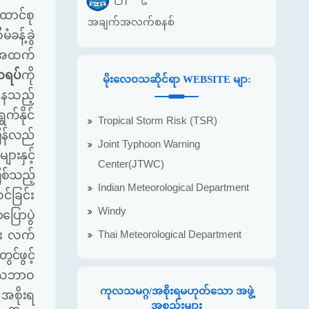
ောင်စု
အချက်အလက်စနစ်
ခန့်ခွဲ
 (အထက်
ာရပ်
ကို
မိုးလေဝသဆိုင်ရာ WEBSITE မျာ:
နေသည့်
က်နိုင်
Tropical Storm Risk (TSR)
ြန်လည်
Joint Typhoon Warning
ားနှင့်
Center(JTWC)
စ်သည့်
Indian Meteorological Department
င်ခြင်း
Windy
ြောပွဲ
Thai Meteorological Department
ေး လက်
ွင်ဖွင့်
 သဘာဝ
ကုလသမဂ္ဂ/အစိုးရမဟုတ်သော အဖွဲ့
 အစိုးရ
အစည်းများ