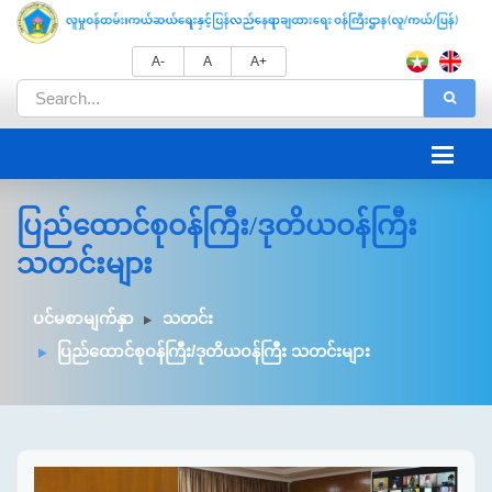
A-
A
A+
ပြည်ထောင်စုဝန်ကြီး/ဒုတိယဝန်ကြီး
သတင်းများ
ပင်မစာမျက်နှာ
သတင်း
ပြည်ထောင်စုဝန်ကြီး/ဒုတိယဝန်ကြီး သတင်းများ