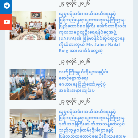
၂၄ ဇူလိုင် ၂၀၂၆
လူမှုဝန်ထမ်း၊ကယ်ဆယ်ရေးနှင့်
ပြန်လည်နေရာချထားရေးဝန်ကြီးဌာန၊
ပြည်ထောင်စုဝန်ကြီး ဒေါက်တာစိုးဝင်း
ကုလသမဂ္ဂလူဦးရေရန်ပုံငွေအဖွဲ့
(UNFPA)၏ မြန်မာနိုင်ငံဆိုင်ရာဌာနေ
ကိုယ်စားလှယ် Mr. Jaime Nadal
Roig အားလက်ခံတွေ့ဆုံ
၂၃ ဇူလိုင် ၂၀၂၆
သက်ကြီးရွယ်အိုများနေ့ပိုင်း
စောင့်ရှောက်ရေး
ဂေဟာ(နေပြည်တော်)ဖွင့်ပွဲ
အခမ်းအနားကျင်းပ
၂၃ ဇူလိုင် ၂၀၂၆
လူမှုဝန်ထမ်း၊ကယ်ဆယ်ရေးနှင့်
ပြန်လည်နေရာချထားရေးဝန်ကြီးဌာန
ဒုတိယဝန်ကြီးဒေါက်တာသန့်ဇော်လွင်
သည်လူမှုဝန်ထမ်းဦးစီးဌာနနှင့်
ပြန်လည်ထူထောင်ရေးဦးစီးဌာနများမှ