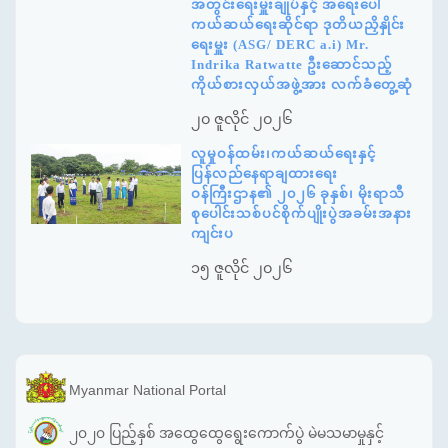
အတွင်းရေးမှူးချုပ်နှင့် အရေးပေါ်
ကယ်ဆယ်ရေးဆိုင်ရာ ဒုတိယညှိနှိုင်း
ရေးမှူး (ASG/ DERC a.i) Mr.
Indrika Ratwatte ဦးဆောင်သည့်
ကိုယ်စားလှယ်အဖွဲ့အား လက်ခံတွေ့ဆုံ
၂၀ ဇူလိုင် ၂၀၂၆
လူမှုဝန်ထမ်း၊ကယ်ဆယ်ရေးနှင့်
ပြန်လည်နေရာချထားရေး
ဝန်ကြီးဌာန၏ ၂၀၂၆ ခုနှစ်၊ မိုးရာသီ
စုပေါင်းသစ်ပင်စိုက်ပျိုးပွဲအခမ်းအနား
ကျင်းပ
၁၅ ဇူလိုင် ၂၀၂၆
Myanmar National Portal
၂၀၂၀ ပြည့်နှစ် အထွေထွေရွေးကောက်ပွဲ မဲမသမာမှုနှင့်