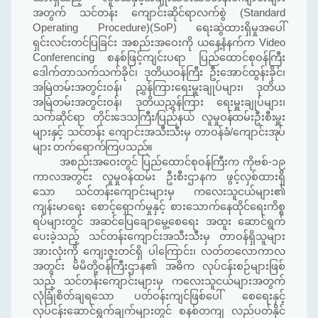
အတွက် သင်တန်း ကျောင်းဆိုင်ရာလက်စွဲ (Standard
Operating Procedure)(SoP) ရေးဆွဲထားရှိမှုအပေါ်
ရှင်းလင်းတင်ပြခြင်း အစည်းအဝေးကို ယနေ့နံနက်က Video
Conferencing စနစ်ဖြင့်ကျင်းပရာ ပြည်ထောင်စုဝန်ကြီး
ဒေါက်တာသက်သက်ခိုင်၊ ဒုတိယဝန်ကြီး ဦးအောင်ထွန်းခိုင်၊
အမြဲတမ်းအတွင်းဝန်၊ ညွှန်ကြားရေးမှူးချုပ်များ၊ ဒုတိယ
အမြဲတမ်းအတွင်းဝန်၊ ဒုတိယညွှန်ကြား ရေးမှူးချုပ်များ၊
သက်ဆိုင်ရာ
တိုင်းဒေသကြီး/ပြည်နယ် လူမှုဝန်ထမ်းဦးစီးမှူး
များနှင့် သင်တန်း ကျောင်းအသီးသီးမှ တာဝန်ခံ/ကျောင်းအုပ်
များ တက်ရောက်ကြပသည်။
အစည်းအဝေးတွင် ပြည်ထောင်စုဝန်ကြီးက ကိုဗစ်-၁၉
ကာလအတွင်း လူမှုဝန်ထမ်း ဦးစီးဌာနက ဖွင့်လှစ်ထားရှိ
သော သင်တန်းကျောင်းများမှ ကလေးသူငယ်များ၏
ကျန်းမာရေး စောင့်ရှောက်မှုနှင့် စားသောက်နေထိုင်ရေးကိစ္စ
ရပ်များတွင် အဆင်ပြေချောမွေ့စေရေး အထူး ဆောင်ရွက်
ပေးခဲ့သည့် သင်တန်းကျောင်းအသီးသီးမှ တာဝန်ရှိသူများ
အားလုံးကို ကျေးဇူးတင်ရှိ ပါကြောင်း၊ လတ်တလောကာလ
အတွင်း မိမိတို့ဝန်ကြီးဌာန၏ အဓိက လုပ်ငန်းစဉ်များဖြစ်
သည့် သင်တန်းကျောင်းများမှ ကလေးသူငယ်များအတွက်
လုံခြုံစိတ်ချရသော ပတ်ဝန်းကျင်ဖြစ်ပေါ် စေရေးနှင့်
လုပ်ငန်းဆောင်ရွက်ချက်များတွင် စနစ်တကျ လည်ပတ်နိုင်