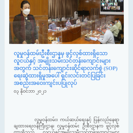
လူမှုဝန်ထမ်းဦးစီးဌာနမှ ဖွင့်လှစ်ထားရှိသော
လူငယ်နှင့် အမျိုးသမီးသင်တန်းကျောင်းများ
အတွက် သင်တန်းကျောင်းဆိုင်ရာလက်စွဲ (SOP)
ရေးဆွဲထားရှိမှုအပေါ် ရှင်းလင်းတင်ပြခြင်း
အစည်းအဝေးကျင်းပပြုလုပ်
၀၃ နိုဝင်ဘာ ၂၀၂၁
လူမှုဝန်ထမ်း၊ ကယ်ဆယ်ရေးနှင့် ပြန်လည်နေရာ
ချထားရေးဝန်ကြီးဌာန၊ လူမှုဝန်ထမ်း ဦးစီးဌာနက ဖွင့်လှစ်
ထားရှိသည့် လူငယ်နှင့်အမျိုးသမီးသင်တန်းကျောင်းများ