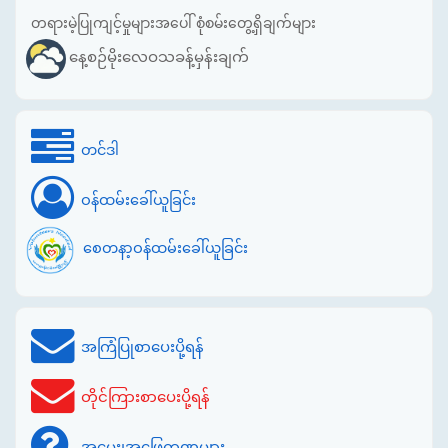
တရားမဲ့ပြုကျင့်မှုများအပေါ် စုံစမ်းတွေ့ရှိချက်များ
နေ့စဉ်မိုးလေဝသခန့်မှန်းချက်
တင်ဒါ
ဝန်ထမ်းခေါ်ယူခြင်း
စေတနာ့ဝန်ထမ်းခေါ်ယူခြင်း
အကြံပြုစာပေးပို့ရန်
တိုင်ကြားစာပေးပို့ရန်
အမေး၊အဖြေကဏ္ဍများ