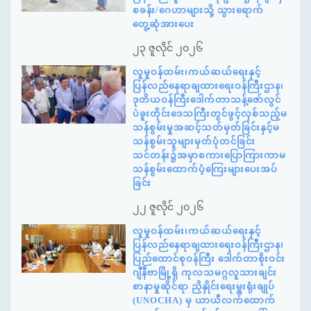
စခန်း/ဂေဟာများသို့ သွားရောက်
တွေ့ဆုံအားပေး
၂၃ ဇူလိုင် ၂၀၂၆
လူမှုဝန်ထမ်း၊ကယ်ဆယ်ရေးနှင့်
ပြန်လည်နေရာချထားရေးဝန်ကြီးဌာန၊
ဒုတိယဝန်ကြီးဒေါက်တာသန့်ဇော်လွင်
ပဲခူးတိုင်းဒေသကြီးတွင်ဖွင့်လှစ်သည့်မ
သန်စွမ်းမှုအဆင့်သတ်မှတ်ခြင်းနှင့်မ
သန်စွမ်းသူများမှတ်ပုံတင်ခြင်း
သင်တန်း၌အမှာစကားပြောကြားကာမ
သန်စွမ်းထောက်ပံ့ကြေးများပေးအပ်
ခြင်း
၂၂ ဇူလိုင် ၂၀၂၆
လူမှုဝန်ထမ်း၊ကယ်ဆယ်ရေးနှင့်
ပြန်လည်နေရာချထားရေးဝန်ကြီးဌာန၊
ပြည်ထောင်စုဝန်ကြီး ဒေါက်တာစိုးဝင်း
ဂျီနီဗာမြို့ရှိ ကုလသမဂ္ဂလူသားချင်း
စာနာမှုဆိုင်ရာ ညှိနှိုင်းရေးမှူးရုံးချုပ်
(UNOCHA) မှ ယာယီလက်ထောက်