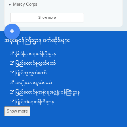
Mercy Corps
Show more
DDM
MOS
DSW
DOR
အစိုးရဝန်ကြီးဌာန ဝက်ဆိုဒ်များ
နိုင်ငံခြားရေးဝန်ကြီးဌာန
ပြည်ထောင်စုလွှတ်တော်
ပြည်သူ့လွှတ်တော်
အမျိုးသားလွှတ်တော်
ပြည်ထောင်စုအစိုးရအဖွဲ့ရုံးဝန်ကြီးဌာန
ပြည်ထဲရေးဝန်ကြီးဌာန
Show more
ကာကွယ်ရေးဝန်ကြီးဌာန
နယ်စပ်ရေးရာဝန်ကြီးဌာန