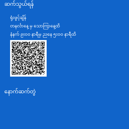
ဆက်သွယ်ရန်
စီမံကိန်း၊ဘဏ္ဍာရေးနှင့်စက်မှုဝန်ကြီးဌာန
ရင်းနှီးမြှုပ်နှံမှုနှင့် နိုင်ငံခြားစီးပွားဆက်သွယ်ရေးဝန်ကြီးဌာန
ရုံးဖွင့်ချိန်
အပြည်ပြည်ဆိုင်ရာပူးပေါင်းဆောင်ရွက်ရေးဝန်ကြီးဌာန
တနင်္လာနေ့ မှ သောကြာနေ့ထိ
ပြန်ကြားရေးဝန်ကြီးဌာန
နံနက် ၉းဝ၀ နာရီမှ ညနေ ၅းဝ၀ နာရီထိ
သာသနာရေးနှင့် ယဉ်ကျေးမှုဝန်ကြီးဌာန
စိုက်ပျိုးရေး၊မွေးမြူရေးနှင့်ဆည်မြောင်းဝန်ကြီးဌာန
ပို့ဆောင်ရေးနှင့်ဆက်သွယ်ရေးဝန်ကြီးဌာန
သယံဇာတနှင့်ပတ်ဝန်းကျင်ထိန်းသိမ်းရေးဝန်ကြီးဌာန
လျှပ်စစ်နှင့်စွမ်းအင်ဝန်ကြီးဌာန
နောက်ဆက်တွဲ
အလုပ်သမား၊လူဝင်မှုကြီးကြပ်ရေးနှင့်ပြည်သူ့အင်အား
ဝန်ကြီးဌာန
စီးပွားရေးနှင့်ကူးသန်းရောင်းဝယ်ရေးဝန်ကြီးဌာန
ပညာရေးဝန်ကြီးဌာန