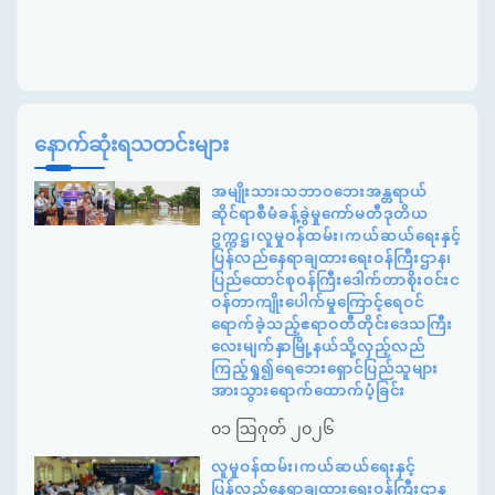
နောက်ဆုံးရသတင်းများ
အမျိုးသားသဘာဝဘေးအန္တရာယ်
ဆိုင်ရာစီမံခန့်ခွဲမှုကော်မတီဒုတိယ
ဥက္ကဋ္ဌ၊လူမှုဝန်ထမ်း၊ကယ်ဆယ်ရေးနှင့်
ပြန်လည်နေရာချထားရေးဝန်ကြီးဌာန၊
ပြည်ထောင်စုဝန်ကြီးဒေါက်တာစိုးဝင်းင
ဝန်တာကျိုးပေါက်မှုကြောင့်ရေဝင်
ရောက်ခဲ့သည့်ဧရာဝတီတိုင်းဒေသကြီး
လေးမျက်နှာမြို့နယ်သို့လှည့်လည်
ကြည့်ရှု၍ရေဘေးရှောင်ပြည်သူများ
အားသွားရောက်ထောက်ပံ့ခြင်း
၀၁ ဩဂုတ် ၂၀၂၆
လူမှုဝန်ထမ်း၊ကယ်ဆယ်ရေးနှင့်
ပြန်လည်နေရာချထားရေးဝန်ကြီးဌာန