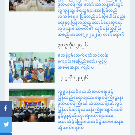
ဒုတိယဝန်ကြီး ဒေါက်တာသန့်ဇော်လွင်
လူကုန်ကူးခံရသူများအားပြန်လည်
လက်ခံရေး၊ ပြန်လည်ဝင်ဆံ့ပေါင်းစည်း
ရေးနှင့် ပြန်လည်ထူထောင်ရေးဆိုင်ရာ
လုပ်ငန်းကော်မတီ၏ လုပ်ငန်းညှိနှိုင်း
အစည်းအဝေး(၂/၂၀၂၆) တက်ရောက်
၃၀ ဇူလိုင် ၂၀၂၆
မသန်စွမ်းသက်ငယ်သင်တန်း
ကျောင်း(နေပြည်တော်) ဖွင့်ပွဲ
အခမ်းအနား ကျင်းပ
၂၇ ဇူလိုင် ၂၀၂၆
လူမှုဝန်ထမ်း၊ကယ်ဆယ်ရေးနှင့်
ပြန်လည်နေရာချထားရေးဝန်ကြီးဌာန၊
ဒုတိယဝန်ကြီးဒေါက်တာသန့်ဇော်လွင်
ပြွန်တန်ဆာမူလတန်းကြိုကျောင်းသစ်
ဖွင့်ပွဲနှင့်ဘိုးဘွားရိပ်သာများအား
ထောက်ပံ့ကြေးပေးအပ်ပွဲအခမ်းအနား
သို့တက်ရောက်