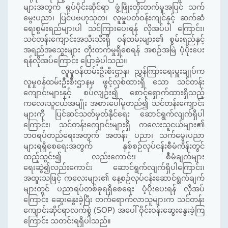
များအတွက် ရုပ်ပိုင်းဆိုင်ရာ ဖွံ့ဖြိုးတိုးတက်မှုအပြင် သက်
မွေးပညာ၊ ပြင်ပဗဟုသုတ၊ လူမှုပတ်ဝန်းကျင်နှင့် ဆက်ဆံ
ရေးစွမ်းရည်များပါ သင်ကြားပေးရန် လိုအပ်ပါ ကြောင်း၊
သင်တန်းကျောင်းအသီးသီးရှိ ဝန်ထမ်းများ၏ စွမ်းရည်နှင့်
အရည်အသွေးများ တိုးတက်မှုရှိစေရန် အစဉ်အမြဲ ပံ့ပိုးပေး
ရန်လိုအပ်ကြောင်း ပြောခဲ့ပါသည်။
လူမှုဝန်ထမ်းဦးစီးဌာန၊ ညွှန်ကြားရေးမှူးချုပ်က
လူမှုဝန်ထမ်းဦးစီးဌာနမှ ဖွင့်လှစ်ထားရှိ သော သင်တန်း
ကျောင်းများနှင့် စပ်လျဉ်း၍ စောင့်ရှောက်ထားရှိသည့်
ကလေးသူငယ်အမျိုး အစားပေါ်မူတည်၍ သင်တန်းကျောင်း
များကို ပြင်ဆင်သတ်မှတ်နိုင်ရေး ဆောင်ရွက်လျက်ရှိပါ
ကြောင်း၊ သင်တန်းကျောင်းများရှိ ကလေးသူငယ်များ၏
ဘဝရပ်တည်ရေးအတွက် အတန်း ပညာ၊ သက်မွေးပညာ
များရရှိစေရေးအတွက် နှစ်စဉ်လုပ်ငန်းစီမံကိန်းတွင်
ထည့်သွင်း၍ လည်းကောင်း၊ စီမံချက်များ
ရေးဆွဲ၍လည်းကောင်း ဆောင်ရွက်လျက်ရှိပါကြောင်း၊
အထူးသဖြင့် ကလေးများ၏ နေ့စဉ်လုပ်ငန်းဆောင်ရွက်ချက်
များတွင် ပညာရပ်တစ်ခုရရှိစေရေး ပံ့ပိုးပေးရန် လိုအပ်
ကြောင်း ဆွေးနွေးခဲ့ပြီး တက်ရောက်လာသူများက သင်တန်း
ကျောင်းဆိုင်ရာလက်စွဲ (SOP) အပေါ် ဝိုင်းဝန်းဆွေးနွေးခဲ့ကြ
ကြောင်း သတင်းရရှိပါသည်။