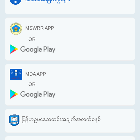
MSWRR APP
OR
MDA APP
OR
မြန်မာဥပဒေသတင်းအချက်အလက်စနစ်