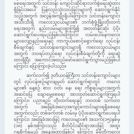
စေရေးအတွက် သင်တန်း ကျောင်းဆိုင်ရာလက်စွဲရေးဆွဲထား
ရှိခြင်းအပေါ် ပြန်လည်သုံးသပ်ခြင်းများကို ဆောင်ရွက်နိုင်
သည့်အတွက် အလွန်အကျိုးရှိပါကြောင်း၊ သင်တန်းကျောင်း
အသီးသီးရှိ ကလေးသူငယ်များ၏ ဘက်စုံဖွံ့ဖြိုးတိုးတက်
ရေးအတွက် နည်းလမ်းများရှာကြံ၍ အတတ်နိုင်ဆုံး ပံ့ပိုး
ဆောင်ရွက်ပေးရမည်ဖြစ်ပါကြောင်း၊ လမ်းပေါ်နေကလေး
များလျော့နည်းရေးနှင့် ကာကွယ်စောင့်ရှောက်ရေး လုပ်ငန်း
စီမံချက်နှင့် သင်တန်းကျောင်းများရှိ ကလေးသူငယ်များ
အတွက် ဘဝရပ်တည်ရေး လုပ်ငန်းစီမံချက်တို့ကို ရေးဆွဲ
ထားရှိပြီး အကောင်အထည်ဖော်ဆောင်ရွက်သွားမည်ဖြစ်ပါ
ကြောင်း ပြောကြားခဲ့ပါသည်။
ဆက်လက်၍ ဒုတိယဝန်ကြီးက သင်တန်းကျောင်းများ
တွင် လုပ်ငန်းစဉ်များချမှတ် ဆောင်ရွက်ရာတွင် ကလေး
များ၏ နေ့စဉ် စား၊ ဝတ်၊ နေ၊ ရေး ကိစ္စရပ်များအတွက်
အဆင်ပြေ ချောမွေ့စေရေး အားထုတ်ဆောင်ရွက်ကြရပါ
ကြောင်း၊ ပညာရည် တိုးတက်ရေးနှင့် ဘဝတစ် သက်တာ
အတွက် အခြေခံအလေ့အကျင့်ကောင်းများရရှိစေရေး
အတွက်လည်း တစ်ဖက်တစ် လမ်းမှ ပံ့ပိုးဆောင်ရွက်ပေးရပါ
ကြောင်း၊ အခြေခံအားဖြင့် ကလေးများ၏ အသက်(၁၅)နှစ်မှ
(၁၈) နှစ်အကြားသည် စိတ်ပိုင်းဆိုင်ရာအားဖြင့် အထူး
ဂရုစိုက်ရမည့် အနေအထားဖြစ်ပါ ကြောင်း၊ မိမိတို့ကလေး