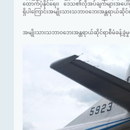
ထောက်ပံ့နိုင်ရေး၊ ဒေသ၏လိုအပ်ချက်များအပေါ်
ရှိပါကြောင်းအမျိုးသားသဘာဝဘေးအန္တရာယ်ဆိုင်ရ
အမျိုးသားသဘာဝဘေးအန္တရာယ်ဆိုင်ရာစီမံခန့်ခွဲမှ