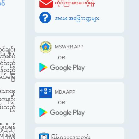
တိုင်ကြားစာပေးပို့ရန်
င်
အမေး၊အဖြေကဏ္ဍများ
MSWRR APP
င်ချင်း
ုံးစီမံ
OR
င်သည့်
ြန်လည်
နယ်မြေ
မိသားစု
MDA APP
ီကကနဦး
OR
ပ်သည့်
ကိုရန်
ြန့်ခွဲ
မြန်မာဥပဒေသတင်း