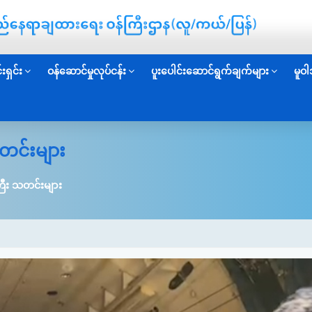
းရှင်း
ဝန်ဆောင်မှုလုပ်ငန်း
ပူးပေါင်းဆောင်ရွက်ချက်များ
မူဝါ
တင်းများ
ြီး သတင်းများ