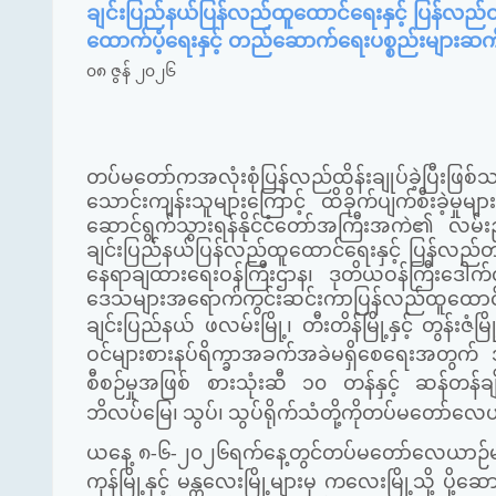
ချင်းပြည်နယ်ပြန်လည်ထူထောင်ရေးနှင့် ပြန်
ထောက်ပံ့ရေးနှင့် တည်ဆောက်ရေးပစ္စည်းများဆက
၀၈ ဇွန် ၂၀၂၆
တပ်မတော်ကအလုံးစုံပြန်လည်ထိန်းချုပ်ခဲ့ပြီးဖြစ်သည့် 
သောင်းကျန်းသူများကြောင့် ထိခိုက်ပျက်စီးခဲ့မှုမ
ဆောင်ရွက်သွားရန်နိုင်ငံတော်အကြီးအကဲ၏ လမ်းညွ
ချင်းပြည်နယ်ပြန်လည်ထူထောင်ရေးနှင့် ပြန်လည
နေရာချထားရေးဝန်ကြီးဌာန၊ ဒုတိယဝန်ကြီးဒေါက
ဒေသများအရောက်ကွင်းဆင်းကာပြန်လည်ထူထောင်ရေး
ချင်းပြည်နယ် ဖလမ်းမြို့၊ တီးတိန်မြို့နှင့် တွန်းဇ
ဝင်များစားနပ်ရိက္ခာအခက်အခဲမရှိစေရေးအတွက် 
စီစဉ်မှုအဖြစ် စားသုံးဆီ ၁၀ တန်နှင့် ဆန်တန
ဘိလပ်မြေ၊ သွပ်၊ သွပ်ရိုက်သံတို့ကိုတပ်မတော်လေယ
ယနေ့ ၈-၆-၂၀၂၆ရက်နေ့တွင်တပ်မတော်လေယာဉ်များဖြ
ကုန်မြို့နှင့် မန္တလေးမြို့များမှ ကလေးမြို့သို့ ပို