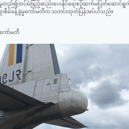
မူတည်၍ထပ်မံဖြည့်ဆည်းပေးနိုင်ရေးစဉ်ဆက်မပြတ်ဆောင်ရွက
ာစီမံခန့်ခွဲမှုကော်မတီက သတင်းထုတ်ပြန်အပ်ပါသည်။
ုကော်မတီ