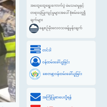
အထွေထွေရွေးကောက်ပွဲ မဲမသမာမှုနှင့်
တရားမဲ့ပြုကျင့်မှုများအပေါ် စုံစမ်းတွေ့ရှိ
ချက်များ
နေ့စဉ်မိုးလေဝသခန့်မှန်းချက်
တင်ဒါ
ဝန်ထမ်းခေါ်ယူခြင်း
စေတနာ့ဝန်ထမ်းခေါ်ယူခြင်း
အကြံပြုစာပေးပို့ရန်