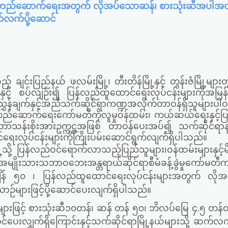
လည်တည်ဆောက်ရေးအတွက် လိုအပ်သောဆန်၊ စားသုံးဆီအပါအဝ
်လက်ပို့ဆောင်
ချင်းပြည်နယ် ဖလမ်းမြို့၊ တီးတိန်မြို့နှင့် တွန်းဇံမြို့များတွ
ျားနှင့် စပ်လျဉ်း၍ ပြန်လည်ထူထောင်ရေးလုပ်ငန်းများကိုအမြန်ဆ
ှန်ချက်နှင့်အညီသက်ဆိုင်ရာကဏ္ဍအလိုက်တာဝန်ရှိသူများပါဝ
်တည်ဆောက်ရေးကော်မတီကိုလူမှုဝန်ထမ်း၊ ကယ်ဆယ်ရေးနှင့်ပ
်တာသန်းစိုးအားဥက္ကဋ္ဌအဖြစ် တာဝန်ပေးအပ်၍ သက်ဆိုင်ရာ
လုပ်ငန်းများကိုကြိုးပမ်းဆောင်ရွက်လျက်ရှိပါသည်။
ံမြို့သို့ ပြန်လည်ဝင်ရောက်လာသည့်ပြည်သူများ၊ဝန်ထမ်းများနှင့်
အမျိုးသားသဘာဝဘေးအန္တရာယ်ဆိုင်ရာစီမံခန့်ခွဲမှုကော်မတ
်ချိန် ၅၀ ၊ ပြန်လည်ထူထောင်ရေးလုပ်ငန်းများအတွက် လိုအ
ာဉ်များဖြင့်ပို့ဆောင်ပေးလျက်ရှိပါသည်။
င့် စားသုံးဆီ၁၀တန်၊ ဆန် တန် ၅၀၊ ဘိလပ်မြေ ၄.၅ တန်တို့
့ဆောင်ပေးလျှက်ရှိကြောင်းနှင့်သက်ဆိုင်ရာမြို့နယ်များသို့ ဆက်လက်ဖ