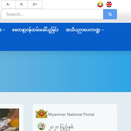
A-
A
A+
ဒ
စေတနာ့ဝန်ထမ်းခေါ်ယူခြင်း
အသိပညာပေးကဏ္ဍ
Myanmar National Portal
၂၀၂၀ ပြည့်နှစ်