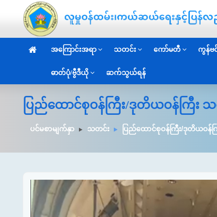
အကြောင်းအရာ
သတင်း
ကော်မတီ
ကွန်ဗင်
ဓာတ်ပုံ/ဗွီဒီယို
ဆက်သွယ်ရန်
ပြည်ထောင်စုဝန်ကြီး/ဒုတိယဝန်ကြီး သ
ပင်မစာမျက်နှာ
သတင်း
ပြည်ထောင်စုဝန်ကြီး/ဒုတိယဝန်က