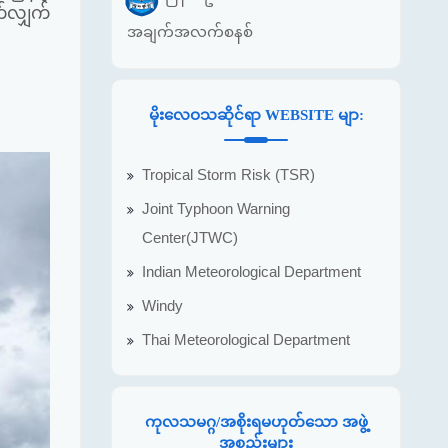
်လျှက်
အချက်အလက်စနစ်
မိုးလေဝသဆိုင်ရာ WEBSITE မျာ:
Tropical Storm Risk (TSR)
Joint Typhoon Warning
Center(JTWC)
Indian Meteorological Department
Windy
Thai Meteorological Department
ကုလသမဂ္ဂ/အစိုးရမဟုတ်သော အဖွဲ့
အစည်းများ