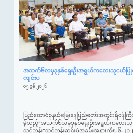
အသက်၆လမှ၃နှစ်ရှေးဦးအရွယ်ကလေးသူငယ်ပြုစုပျိုး
ကျင်းပ
၀၅ ဇွန် ၂၀၂၆
ပြည်ထောင်စုနယ်မြေ၊နေပြည်တော်အတွင်းရှိဝန်ကြီးဌာ
ခဲ့သည့်
“
အသက်၆လမှ၃နှစ်ရှေးဦးအရွယ်ကလေးသူငယ်ပြုစ
သင်တန်း
”
သင်တန်းဆင်းပွဲအခမ်းအနားကို၅-၆-၂၀၂