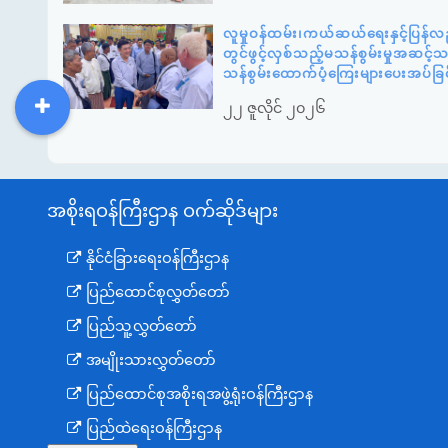
လူမှုဝန်ထမ်း၊ကယ်ဆယ်ရေးနှင့်ပြန်လ
တွင်ဖွင့်လှစ်သည့်မသန်စွမ်းမှုအဆင့
သန်စွမ်းထောက်ပံ့ကြေးများပေးအပ်ခြင
၂၂ ဇူလိုင် ၂၀၂၆
DDM
MOS
DSW
DOR
အစိုးရဝန်ကြီးဌာန ဝက်ဆိုဒ်များ
နိုင်ငံခြားရေးဝန်ကြီးဌာန
ပြည်ထောင်စုလွှတ်တော်
ပြည်သူ့လွှတ်တော်
အမျိုးသားလွှတ်တော်
ပြည်ထောင်စုအစိုးရအဖွဲ့ရုံးဝန်ကြီးဌာန
ပြည်ထဲရေးဝန်ကြီးဌာန