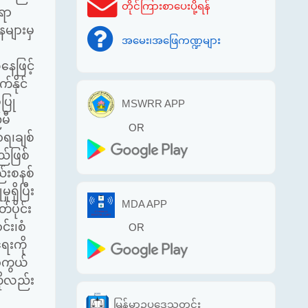
တိုင်ကြားစာပေးပို့ရန်
ရာ
များမှ
အမေး၊အဖြေကဏ္ဍများ
ေဖြင့်
်နိုင်
ပြု
MSWRR APP
မီ
OR
ရ၊ချစ်
ည်ဖြစ်
်းစနစ်
ရှိပြီး
MDA APP
ပိုင်း
်း၊စံ
OR
ေးကို
ကာကွယ်
ိုလည်း
မြန်မာဥပဒေသတင်း