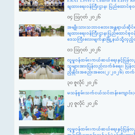
ERAT Level-2 Course on Early Reco
ချထားရေးဝန်ကြီးဌာန၊ ပြည်ထောင်စုဝန
၀၄ ဩဂုတ် ၂၀၂၆
အမျိုးသားသဘာဝဘေးအန္တရာယ်ဆိုင်ရာစ
ချထားရေးဝန်ကြီးဌာန၊ပြည်ထောင်စုဝန်
ဒေသကြီးလေးမျက်နှာမြို့နယ်သို့လှည
၀၁ ဩဂုတ် ၂၀၂၆
လူမှုဝန်ထမ်း၊ကယ်ဆယ်ရေးနှင့်ပြန်လ
သူများအားပြန်လည်လက်ခံရေး၊ ပြန်လည်
ညှိနှိုင်းအစည်းအဝေး(၂/၂၀၂၆) တက
၃၀ ဇူလိုင် ၂၀၂၆
မသန်စွမ်းသက်ငယ်သင်တန်းကျောင်း(နေ
၂၇ ဇူလိုင် ၂၀၂၆
လူမှုဝန်ထမ်း၊ကယ်ဆယ်ရေးနှင့်ပြန်လ