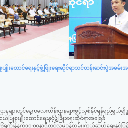
ထောင်ရေးနှင့်ဖွံ့ဖြိုးရေးဆိုင်ရာသင်တန်းဆင်းပွဲအခမ်းအ
နများတွင်နေ့ကလေးထိန်းဌာနများဖွင့်လှစ်နိုင်ရန်ရည်ရွယ်၍ဖွင
ုပျိုးထောင်ရေးနှင့်ဖွံ့ဖြိုးရေးဆိုင်ရာအခြေခံ
၆ရက်၊နံနက်၁၀:၀၀နာရီတွင်လူမှုဝန်ထမ်း၊ကယ်ဆယ်ရေးနှင့်ပြ