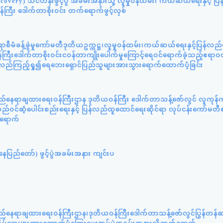
very) သင်တန်းဖွင့်ပွဲ အခမ်းအနားသို့ လူမှုဝန်ထမ်း၊ ကယ်ဆယ်ရေးနှင့် ပ
်ကြီး ဒေါက်တာစိုးဝင်း တက်ရောက်ဖွင့်လှစ်
ီမံခန့်ခွဲမှုကော်မတီဒုတိယဥက္ကဋ္ဌ၊လူမှုဝန်ထမ်း၊ကယ်ဆယ်ရေးနှင့်ပြန်လည
ကြီးဒေါက်တာစိုးဝင်းငဝန်တာကျိုးပေါက်မှုကြောင့်ရေဝင်ရောက်ခဲ့သည့်ဧရာဝတ
့်လည်ကြည့်ရှု၍ရေဘေးရှောင်ပြည်သူများအားသွားရောက်ထောက်ပံ့ခြင်း
ည်နေရာချထားရေးဝန်ကြီးဌာန ဒုတိယဝန်ကြီး ဒေါက်တာသန့်ဇော်လွင် လူကုန်က
ဝင်ဆံ့ပေါင်းစည်းရေးနှင့် ပြန်လည်ထူထောင်ရေးဆိုင်ရာ လုပ်ငန်းကော်မတီ
်ရောက်
ပြည်တော်) ဖွင့်ပွဲအခမ်းအနား ကျင်းပ
ည်နေရာချထားရေးဝန်ကြီးဌာန၊ဒုတိယဝန်ကြီးဒေါက်တာသန့်ဇော်လွင်ပြွန်တန