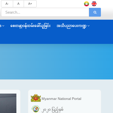
A-
A
A+
ဒ
စေတနာ့ဝန်ထမ်းခေါ်ယူခြင်း
အသိပညာပေးကဏ္ဍ
Myanmar National Portal
၂၀၂၀ ပြည့်နှစ်