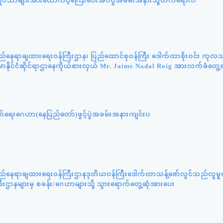
းဘွားရိပ်သာများအားထောက်ပံ့ကြေးပေးအပ်ပွဲအခမ်းအနားသို့တက်ရောက်
ည်နေရာချထားရေးဝန်ကြီးဌာန၊ ပြည်ထောင်စုဝန်ကြီး ဒေါက်တာစိုးဝင်း ကုလသ
်မာနိုင်ငံဆိုင်ရာဌာနေကိုယ်စားလှယ် Mr. Jaime Nadal Roig အားလက်ခံတွေ့ဆ
ှောက်ရေးဂေဟာ(နေပြည်တော်)ဖွင့်ပွဲအခမ်းအနားကျင်းပ
လည်နေရာချထားရေးဝန်ကြီးဌာနဒုတိယဝန်ကြီးဒေါက်တာသန့်ဇော်လွင်သည်လူမှု
စီးဌာနများမှ စခန်း/ဂေဟာများသို့ သွားရောက်တွေ့ဆုံအားပေး