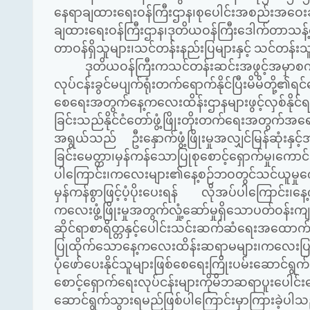
နေရာချထားရေးဝန်ကြီးဌာန၊စုပေါင်းအစည်းအဝေးခန
ချထားရေးဝန်ကြီးဌာန၊ဒုတိယဝန်ကြီးဒေါက်တာသန့်ဇေ
တာဝန်ရှိသူများ၊သင်တန်းနည်းပြများနှင့် သင်တန်
ဒုတိယဝန်ကြီးကသင်တန်းဆင်းအဖွင့်အမှာစကား ပြ
လုပ်ငန်းခွင်မပျက်ရုံးတက်ရောက်နိုင်ပြီးမိမိတို့၏ရင
စေရေးအတွက်နေ့ကလေးထိန်းဌာနများဖွင့်လှစ်နိုင်ရန်ပ
ခြင်းသည်နိုင်ငံတော်ဖွံ့ဖြိုးတိုးတက်ရေးအတွက်အ
အရွယ်သည် ဦးနှောက်ဖွံ့ဖြိုးမှုအလျှင်မြန်ဆုံးန
ခြင်းမေတ္တာ၊မှန်ကန်သောပြုစုစောင့်ရှောက်မှု၊က
ပါကြောင်း၊ကလေးများ၏နေ့စဉ်ဘဝတွင်သင်ယူမှုက
မှန်ကန်စွာဖြင့်ပံ့ပိုးပေးရန် လိုအပ်ပါကြောင်း၊န
ကလေးဖွံ့ဖြိုးမှုအတွက်လှုံ့ဆော်မှုရှိသောပတ်ဝန်းက
ဆိုင်ရာစာရိတ္တနှင့်ပေါင်းသင်းဆက်ဆံရေးအထောက်
ပြုထိုက်သောနေ့ကလေးထိန်းဆရာမများ၊ကလေးပြုစုစော
ပုံဖော်ပေးနိုင်သူများဖြစ်စေရေးကြိုးပမ်းဆောင်ရ
စောင့်ရှောက်ရေးလုပ်ငန်းများကိုမိဘဆရာပူးပ
ဆောင်ရွက်သွားရမည်ဖြစ်ပါကြောင်းမှာကြားခဲ့ပါသ