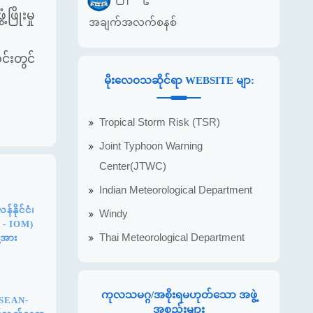
ိုးမှု
အချက်အလက်စနစ်
်းတွင်
မိုးလေဝသဆိုင်ရာ WEBSITE မျာ:
Tropical Storm Risk (TSR)
Joint Typhoon Warning
Center(JTWC)
Indian Meteorological Department
နိုင်ငံ၊
Windy
n - IOM)
Thai Meteorological Department
့အား
ကုလသမဂ္ဂ/အစိုးရမဟုတ်သော အဖွဲ့
ASEAN-
အစည်းများ