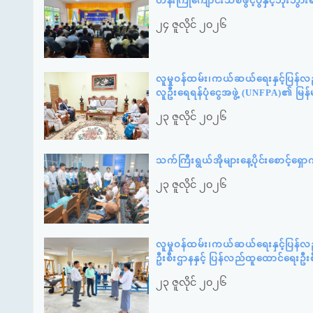
တန်းကြိုကျောင်းသစ်ဖွင့်ပွဲနှင့်ဘို
၂၄ ဇူလိုင် ၂၀၂၆
လူမှုဝန်ထမ်း၊ကယ်ဆယ်ရေးနှင့်ပြန်လ
လူဦးရေရန်ပုံငွေအဖွဲ့ (UNFPA)၏ မြန
၂၃ ဇူလိုင် ၂၀၂၆
သက်ကြီးရွယ်အိုများနေ့ပိုင်းစောင့်ရ
၂၃ ဇူလိုင် ၂၀၂၆
လူမှုဝန်ထမ်း၊ကယ်ဆယ်ရေးနှင့်ပြန်
ဦးစီးဌာနနှင့် ပြန်လည်ထူထောင်ရေးဦး
၂၃ ဇူလိုင် ၂၀၂၆