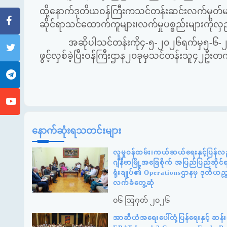
ထို့နောက်ဒုတိယဝန်ကြီးကသင်တန်းဆင်းလက်မှတ်မျ
ဆိုင်ရာသင်ထောက်ကူများ၊လက်မှုပစ္စည်းများကိုလှ
အဆိုပါသင်တန်းကို၄-၅-၂၀၂၆ရက်မှ၅-၆-၂၀၂၆
ဖွင့်လှစ်ခဲ့ပြီးဝန်ကြီးဌာန၂၀ခုမှသင်တန်းသူ၄၂ဦ
နောက်ဆုံးရသတင်းများ
လူမှုဝန်ထမ်း၊ကယ်ဆယ်ရေးနှင့်ပြန်လည
ဂျီနီဗာမြို့အခြေစိုက် အပြည်ပြည်ဆို
ရုံးချုပ်၏ Operationsဌာနမှ ဒုတိယည
လက်ခံတွေ့ဆုံ
၀၆ ဩဂုတ် ၂၀၂၆
အာဆီယံအရေးပေါ်တုံ့ပြန်ရေးနှင့် ဆ