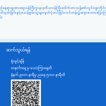
ည်နေရာချထားရေးဝန်ကြီးဌာန၊ဒုတိယဝန်ကြီးဒေါက်တာသန့်ဇော်လွင်ပဲခူးတိုင
်သတ်မှတ်ခြင်းနှင့်မသန်စွမ်းသူများမှတ်ပုံတင်ခြင်းသင်တန်း၌အမှာစကားပြေ
်း
ဆက်သွယ်ရန်
ရုံးဖွင့်ချိန်
တနင်္လာနေ့ မှ သောကြာနေ့ထိ
နံနက် ၉းဝ၀ နာရီမှ ညနေ ၅းဝ၀ နာရီထိ