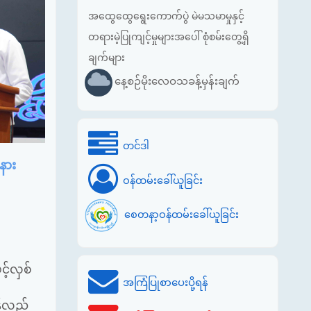
အထွေထွေရွေးကောက်ပွဲ မဲမသမာမှုနှင့်
တရားမဲ့ပြုကျင့်မှုများအပေါ် စုံစမ်းတွေ့ရှိ
ချက်များ
နေ့စဉ်မိုးလေဝသခန့်မှန်းချက်
တင်ဒါ
နား
ဝန်ထမ်းခေါ်ယူခြင်း
စေတနာ့ဝန်ထမ်းခေါ်ယူခြင်း
့်လှစ်
အကြံပြုစာပေးပို့ရန်
န်လည်