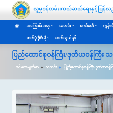
အကြောင်းအရာ
သတင်း
ကော်မတီ
ကွန်ဗင်
ဓာတ်ပုံ/ဗွီဒီယို
ဆက်သွယ်ရန်
ပြည်ထောင်စုဝန်ကြီး/ဒုတိယဝန်ကြီး သ
ပင်မစာမျက်နှာ
သတင်း
ပြည်ထောင်စုဝန်ကြီး/ဒုတိယဝန်က