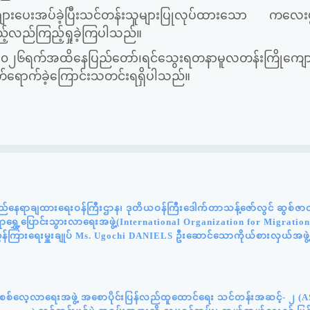
ားပေးအပ်ခဲ့ပြီးသင်တန်းသူများပြုလုပ်ထားသော ကလေးဖွံ့ဖြ
ည့်လည်ကြည့်ရှုခဲ့ကြပါသည်။
ရက်အထိနေပြည်တော်၊ရင်သွေးရတနာမူလတန်းကြိုကျောင
းတက်ရောက်ခဲ့ကြောင်းသတင်းရရှိပါသည်။
်နေရာချထားရေးဝန်ကြီးဌာန၊ ဒုတိယဝန်ကြီးဒေါက်တာသန့်ဇော်လွင် ဆွစ်ဇာလန်
င်ရာရွှေ့ပြောင်းသွားလာရေးအဖွဲ့(International Organization for Migratio
ွှန်ကြားရေးမှူးချုပ် Ms. Ugochi DANIELS ဦးဆောင်သောကိုယ်စားလှယ်အဖွဲ
န်းစစ်လေ့လာရေးအဖွဲ့ အစောပိုင်းပြန်လည်ထူထောင်ရေး သင်တန်းအဆင့်- ၂ (