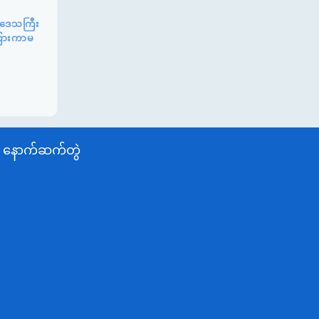
်းဒေသကြီး
ာကြားကာမ
နောက်ဆက်တွဲ