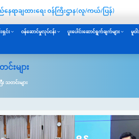
းရှင်း
ဝန်ဆောင်မှုလုပ်ငန်း
ပူးပေါင်းဆောင်ရွက်ချက်များ
မူဝါ
တင်းများ
ြီး သတင်းများ