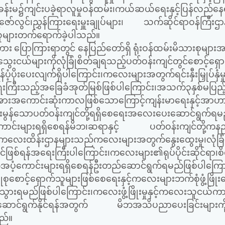
်းမ၌ကျင်းပခဲ့ရာလူမှုဝန်ထမ်း၊ကယ်ဆယ်ရေးနှင့်ပြန်လည်နေ
ာ်လွင်၊ညွှန်ကြားရေးမှူးချုပ်များ၊ သက်ဆိုင်ရာဝန်ကြီးဌာန
းသူများတက်ရောက်ခဲ့ပါသည်။
ောကြားရာတွင် နေပြည်တော်ရှိ ရုံးဝန်ထမ်းမိသားစုများအန
်သွေးငယ်များကိုလုံခြုံစိတ်ချရသည့်ပတ်ဝန်းကျင်တွင်စောင့်ရှောက
ံ့ပိုးပေးလျက်ရှိပါကြောင်း၊ကလေးများအတွက်ရင်းနှီးမြှုပ်နှံမှု
ရေးကြီးသည့်အခြေခံအုတ်မြစ်ဖြစ်ပါကြောင်း၊အသက်၃နှစ်မပြည့်
ှင့်အားအကောင်းဆုံးကာလဖြစ်သောကြောင့်ကျန်းမာရေးနှင့်အာဟာ
ောင်းမွန်သောပတ်ဝန်းကျင်တို့ရရှိစေရေးအလေးပေးဆောင်ရွက်ရမ
ောင်းများရရှိစေရန်မိဘ၊ဆရာနှင့် ပတ်ဝန်းကျင်တို့ကနည
ေ့ကလေးထိန်းဌာနများသည်ကလေးများအတွက်နွေးထွေးမှု၊လုံခြုံမှု
ျင်ဖြစ်ရန်အရေးကြီးပါကြောင်း၊ကလေးများ၏ရုပ်ပိုင်းဆိုင်ရာ၊စိတ်
အပံ့ကောင်းများရရှိစေရန်ဦးတည်ဆောင်ရွက်ရမည်ဖြစ်ပါကြောင
င့်ရှောက်သူများဖြစ်စေရေးနှင့်ကလေးများဘက်စုံဖွံ့ဖြိုးရ
ွက်သွားရမည်ဖြစ်ပါကြောင်း၊ကလေးဖွံ့ဖြိုးမှုနှင့်ကလေးသူငယ်
ေါင်းဆောင်ရွက်နိုင်ရန်အတွက် မိဘအသိပညာပေးခြင်းများက
ည်။