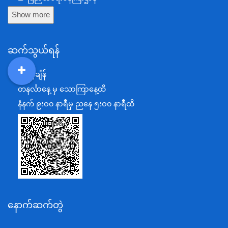
Show more
ကာကွယ်ရေးဝန်ကြီးဌာန
နယ်စပ်ရေးရာဝန်ကြီးဌာန
ဆက်သွယ်ရန်
စီမံကိန်း၊ဘဏ္ဍာရေးနှင့်စက်မှုဝန်ကြီးဌာန
ရင်းနှီးမြှုပ်နှံမှုနှင့် နိုင်ငံခြားစီးပွားဆက်သွယ်ရေးဝန်ကြီးဌာန
ရုံးဖွင့်ချိန်
DDM
MOS
DSW
DOR
အပြည်ပြည်ဆိုင်ရာပူးပေါင်းဆောင်ရွက်ရေးဝန်ကြီးဌာန
တနင်္လာနေ့ မှ သောကြာနေ့ထိ
ပြန်ကြားရေးဝန်ကြီးဌာန
နံနက် ၉းဝ၀ နာရီမှ ညနေ ၅းဝ၀ နာရီထိ
သာသနာရေးနှင့် ယဉ်ကျေးမှုဝန်ကြီးဌာန
စိုက်ပျိုးရေး၊မွေးမြူရေးနှင့်ဆည်မြောင်းဝန်ကြီးဌာန
ပို့ဆောင်ရေးနှင့်ဆက်သွယ်ရေးဝန်ကြီးဌာန
သယံဇာတနှင့်ပတ်ဝန်းကျင်ထိန်းသိမ်းရေးဝန်ကြီးဌာန
လျှပ်စစ်နှင့်စွမ်းအင်ဝန်ကြီးဌာန
နောက်ဆက်တွဲ
အလုပ်သမား၊လူဝင်မှုကြီးကြပ်ရေးနှင့်ပြည်သူ့အင်အား
ဝန်ကြီးဌာန