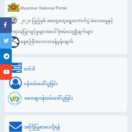
Myanmar National Portal
၂၀၂၀ ပြည့်နှစ် အထွေထွေရွေးကောက်ပွဲ မဲမသမာမှုနှင့်
တရားမဲ့ပြုကျင့်မှုများအပေါ် စုံစမ်းတွေ့ရှိချက်များ
နေ့စဉ်မိုးလေဝသခန့်မှန်းချက်
တင်ဒါ
ဝန်ထမ်းခေါ်ယူခြင်း
စေတနာ့ဝန်ထမ်းခေါ်ယူခြင်း
အကြံပြုစာပေးပို့ရန်