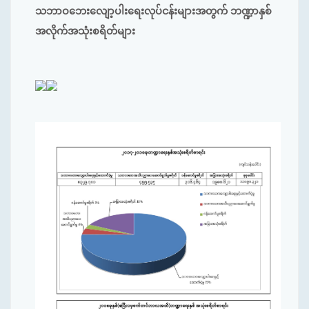
သဘာ‌ဝဘေးလျော့ပါးရေးလုပ်ငန်းများအတွက် ဘဏ္ဍာနှစ်
အလိုက်အသုံးစရိတ်များ