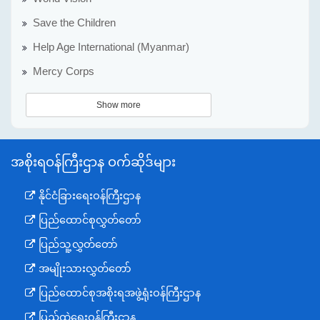
Save the Children
Help Age International (Myanmar)
Mercy Corps
Show more
အစိုးရဝန်ကြီးဌာန ဝက်ဆိုဒ်များ
နိုင်ငံခြားရေးဝန်ကြီးဌာန
ပြည်ထောင်စုလွှတ်တော်
ပြည်သူ့လွှတ်တော်
အမျိုးသားလွှတ်တော်
ပြည်ထောင်စုအစိုးရအဖွဲ့ရုံးဝန်ကြီးဌာန
ပြည်ထဲရေးဝန်ကြီးဌာန