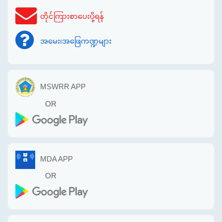
တိုင်ကြားစာပေးပို့ရန်
အမေး၊အဖြေကဏ္ဍများ
MSWRR APP
OR
MDA APP
OR