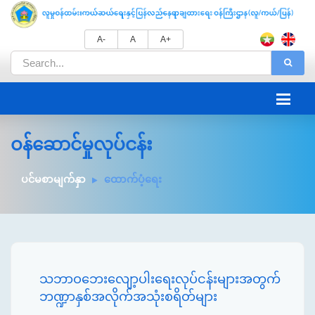
A-
A
A+
ဝန်ဆောင်မှုလုပ်ငန်း
ပင်မစာမျက်နှာ
ထောက်ပံ့ရေး
သဘာ‌ဝဘေးလျော့ပါးရေးလုပ်ငန်းများအတွက်
ဘဏ္ဍာနှစ်အလိုက်အသုံးစရိတ်များ