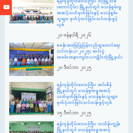
ရန်ကုန်တိုင်းဒေသကြီး၊ ဒဂုံမြို့သစ်
(တောင်ပိုင်း) မြို့နယ်တွင် မသန်စွမ်းမှု
အဆင့်သတ်မှတ်ခြင်းနှင့် မသန်စွမ်း
သူများ မှတ်ပုံတင်ခြင်းသင်တန်းဖွင့်
လှစ်
၂၀ ဇန်နဝါရီ ၂၀၂၆
စခန်းအခြေပြုပြန်လည်ထူထောင်ရေး
သင်တန်း(၁/၂၀၂၅) ဆင်းပွဲ
အခမ်းအနားကျင်းပ(ကျိုင်းတုံမြို့နယ်)
၂၀ ဒီဇင်ဘာ ၂၀၂၅
ရန်ကုန်တိုင်းဒေသကြီး၊ အင်းစိန်
မြို့နယ်တွင် မသန်စွမ်းမှုအဆင့်
သတ်မှတ်ခြင်းနှင့် မသန်စွမ်းသူများ
မှတ်ပုံတင်ခြင်းသင်တန်းဖွင့်လှစ်
၁၅ ဒီဇင်ဘာ ၂၀၂၅
ရန်ကုန်တိုင်းဒေသကြီး၊ သင်္ဃန်းကျွန်း
မြို့နယ်တွင် မသန်စွမ်းမှုအဆင့်