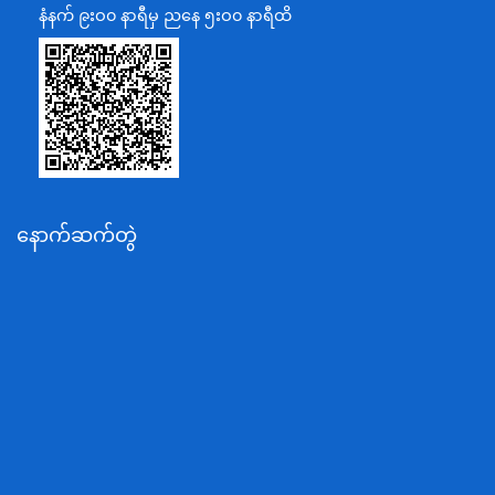
ပြန်ကြားရေးဝန်ကြီးဌာန
နံနက် ၉းဝ၀ နာရီမှ ညနေ ၅းဝ၀ နာရီထိ
သာသနာရေးနှင့် ယဉ်ကျေးမှုဝန်ကြီးဌာန
စိုက်ပျိုးရေး၊မွေးမြူရေးနှင့်ဆည်မြောင်းဝန်ကြီးဌာန
ပို့ဆောင်ရေးနှင့်ဆက်သွယ်ရေးဝန်ကြီးဌာန
သယံဇာတနှင့်ပတ်ဝန်းကျင်ထိန်းသိမ်းရေးဝန်ကြီးဌာန
လျှပ်စစ်နှင့်စွမ်းအင်ဝန်ကြီးဌာန
နောက်ဆက်တွဲ
အလုပ်သမား၊လူဝင်မှုကြီးကြပ်ရေးနှင့်ပြည်သူ့အင်အား
ဝန်ကြီးဌာန
စီးပွားရေးနှင့်ကူးသန်းရောင်းဝယ်ရေးဝန်ကြီးဌာန
ပညာရေးဝန်ကြီးဌာန
ကျန်းမာရေးနှင့်အားကစားဝန်ကြီးဌာန
ဆောက်လုပ်ရေးဝန်ကြီးဌာန
လူမူဝန်ထမ်း၊ကယ်ဆယ်ရေးနှင့်ပြန်လည်နေရာချထားရေး
ဝန်ကြီးဌာန