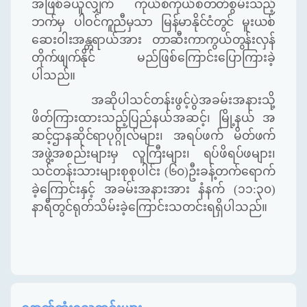
အဖြစ်ခံယူလျှက်
ကိုယ်စီကိုယ်စီတတ်စွမ်းသည့်
ဘက်မှ
ပါဝင်ကူညီမှသာ
မြန်မာနိုင်ငံတွင်
မူးယစ်
ဆေးဝါးအန္တရာယ်အား တာဆီးကာကွယ်တွန်းလှန်
တိုက်ဖျက်နိုင်
မည်ဖြစ်ကြောင်းပြောကြားခဲ့
ပါသည်။
အဆိုပါသင်တန်းဖွင့်ပွဲအခမ်းအနားသို့
ဖိတ်ကြားထားသည့်ပြည်နယ်အဆင့်၊
မြို့နယ် အ
ဆင့်ဌာနဆိုင်ရာပုဂ္ဂိုလ်များ၊ အရပ်ဖက် မိတ်ဖက်
အဖွဲ့အစည်းများမှ လူကြီးများ၊ ရပ်ဖိရပ်ဖ
များ၊
သင်တန်းသားများစုစုပါင်း (၆၀)ဦးခန့်တက်ရောက်
ခဲ့ကြောင်းနှင့် အခမ်းအနားအား နံနက် (၁၁
:
၃၀)
နာရီတွင်ရုတ်သိမ်းခဲ့ကြောင်းသတင်းရရှိပါသည်။