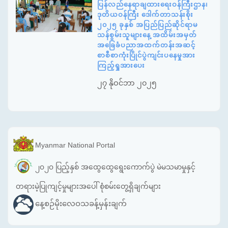
ပြန်လည်နေရာချထားရေးဝန်ကြီးဌာန၊
ဒုတိယဝန်ကြီး ဒေါက်တာသန်းစိုး
၂၀၂၅ ခုနှစ် အပြည်ပြည်ဆိုင်ရာမ
သန်စွမ်းသူများနေ့ အထိမ်းအမှတ်
အခြေခံပညာအထက်တန်းအဆင့်
စာစီစာကုံးပြိုင်ပွဲကျင်းပနေမှုအား
ကြည့်ရှုအားပေး
၂၇ နိုဝင်ဘာ ၂၀၂၅
Myanmar National Portal
၂၀၂၀ ပြည့်နှစ် အထွေထွေရွေးကောက်ပွဲ မဲမသမာမှုနှင့်
တရားမဲ့ပြုကျင့်မှုများအပေါ် စုံစမ်းတွေ့ရှိချက်များ
နေ့စဉ်မိုးလေဝသခန့်မှန်းချက်