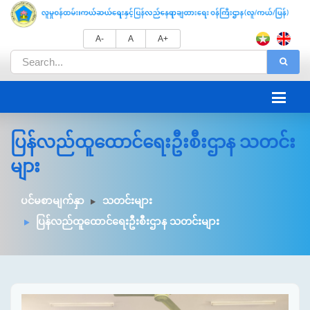
A-
A
A+
ပြန်လည်ထူထောင်ရေးဦးစီးဌာန သတင်း
များ
ပင်မစာမျက်နှာ
သတင်းများ
ပြန်လည်ထူထောင်ရေးဦးစီးဌာန သတင်းများ