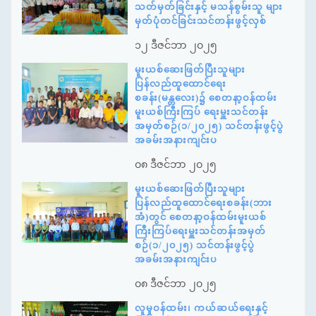
သတ်မှတ်ခြင်းနှင့် မသန်စွမ်းသူ များ
မှတ်ပုံတင်ခြင်းသင်တန်းဖွင့်လှစ်
၁၂ ဒီဇင်ဘာ ၂၀၂၅
မူးယစ်ဆေးဖြတ်ပြီးသူများ
ပြန်လည်ထူထောင်ရေး
စခန်း(မန္တလေး)၌ စေတနာ့ဝန်ထမ်း
မူးယစ်ကြီးကြပ် ရေးမှူးသင်တန်း
အမှတ်စဉ်(၁/၂၀၂၅) သင်တန်းဖွင့်ပွဲ
အခမ်းအနားကျင်းပ
၀၈ ဒီဇင်ဘာ ၂၀၂၅
မူးယစ်ဆေးဖြတ်ပြီးသူများ
ပြန်လည်ထူထောင်ရေးစခန်း(ဘား
အံ)တွင် စေတနာ့ဝန်ထမ်းမူးယစ်
ကြီးကြပ်ရေးမှူးသင်တန်းအမှတ်
စဉ်(၁/၂၀၂၅) သင်တန်းဖွင့်ပွဲ
အခမ်းအနားကျင်းပ
၀၈ ဒီဇင်ဘာ ၂၀၂၅
လူမှုဝန်ထမ်း၊ ကယ်ဆယ်ရေးနှင့်