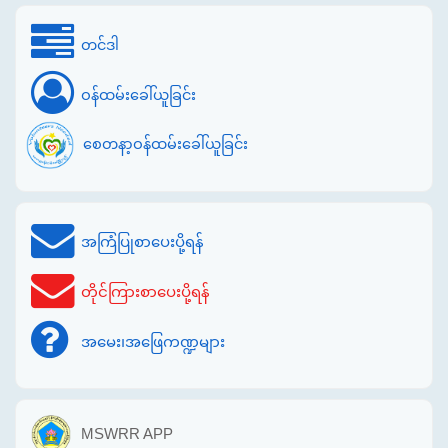
တင်ဒါ
ဝန်ထမ်းခေါ်ယူခြင်း
စေတနာ့ဝန်ထမ်းခေါ်ယူခြင်း
အကြံပြုစာပေးပို့ရန်
တိုင်ကြားစာပေးပို့ရန်
အမေး၊အဖြေကဏ္ဍများ
MSWRR APP