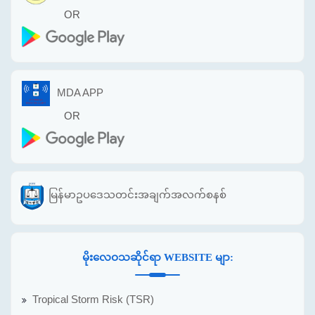
OR
MDA APP
OR
မြန်မာဥပဒေသတင်းအချက်အလက်စနစ်
မိုးလေဝသဆိုင်ရာ WEBSITE မျာ:
Tropical Storm Risk (TSR)