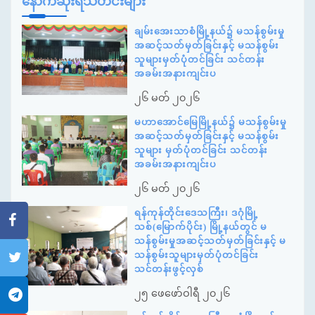
နောက်ဆုံးရသတင်းများ
ချမ်းအေးသာစံမြို့နယ်၌ မသန်စွမ်းမှု
အဆင့်သတ်မှတ်ခြင်းနှင့် မသန်စွမ်း
သူများမှတ်ပုံတင်ခြင်း သင်တန်း
အခမ်းအနားကျင်းပ
၂၆ မတ် ၂၀၂၆
မဟာအောင်မြေမြို့နယ်၌ မသန်စွမ်းမှု
အဆင့်သတ်မှတ်ခြင်းနှင့် မသန်စွမ်း
သူများ မှတ်ပုံတင်ခြင်း သင်တန်း
အခမ်းအနားကျင်းပ
၂၆ မတ် ၂၀၂၆
ရန်ကုန်တိုင်းဒေသကြီး၊ ဒဂုံမြို့
သစ်(မြောက်ပိုင်း) မြို့နယ်တွင် မ
သန်စွမ်းမှုအဆင့်သတ်မှတ်ခြင်းနှင့် မ
သန်စွမ်းသူများမှတ်ပုံတင်ခြင်း
သင်တန်းဖွင့်လှစ်
၂၅ ဖေဖော်ဝါရီ ၂၀၂၆