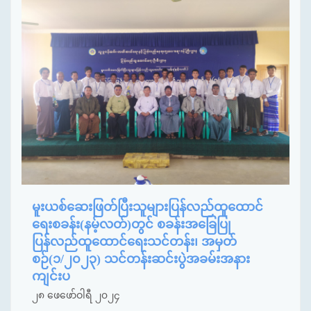
မူးယစ်ဆေးဖြတ်ပြီးသူများပြန်လည်ထူထောင်
ရေးစခန်း(နမ့်လတ်)တွင် စခန်းအခြေပြု
ပြန်လည်ထူထောင်ရေးသင်တန်း၊ အမှတ်
စဉ်(၁/၂၀၂၃) သင်တန်းဆင်းပွဲအခမ်းအနား
ကျင်းပ
၂၈ ဖေဖော်ဝါရီ ၂၀၂၄