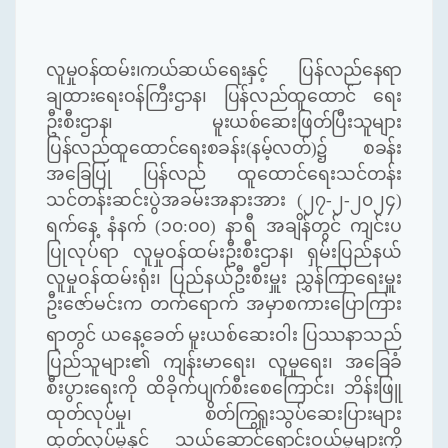
လူမှုဝန်ထမ်း၊ကယ်ဆယ်ရေးနှင့် ပြန်လည်နေရာ
ချထားရေးဝန်ကြီးဌာန၊ ပြန်လည်ထူထောင် ရေး
ဦးစီးဌာန၊ မူးယစ်ဆေးဖြတ်ပြီးသူများ
ပြန်လည်ထူထောင်ရေးစခန်း(နမ့်လတ်)၌ စခန်း
အခြေပြု ပြန်လည်
ထူထောင်ရေးသင်တန်း
သင်တန်းဆင်းပွဲအခမ်းအနားအား (၂၇-၂-၂၀၂၄)
ရက်နေ့ နံနက် (၁၀:၀၀)
နာရီ
အချိန်တွင် ကျင်းပ
ပြုလုပ်ရာ လူမှုဝန်ထမ်းဦးစီးဌာန၊ ရှမ်းပြည်နယ်
လူမှုဝန်ထမ်းရုံး၊ ပြည်နယ်ဦးစီးမှူး ညွှန်ကြာရေးမှူး
ဦးဇော်မင်းက တက်ရောက် အမှာစကားပြောကြား
ရာတွင်
ယနေ့ခေတ် မူးယစ်ဆေးဝါး ပြဿနာသည်
ပြည်သူများ၏ ကျန်းမာ
ရေး၊
လူမှုရေး၊
အခြေခံ
စီးပွားရေးကို ထိခိုက်ပျက်စီးစေကြောင်း၊
ဘိန်းဖြူ
ထုတ်လုပ်မှု၊ စိတ်ကြွရူးသွပ်ဆေးပြားများ
ထုတ်လုပ်မှုနှင့် သယ်ဆောင်ရောင်းဝယ်မှုများကို