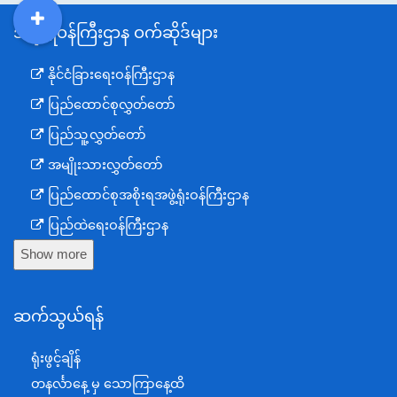
အစိုးရဝန်ကြီးဌာန ဝက်ဆိုဒ်များ
DDM
MOS
DSW
DOR
နိုင်ငံခြားရေးဝန်ကြီးဌာန
ပြည်ထောင်စုလွှတ်တော်
ပြည်သူ့လွှတ်တော်
အမျိုးသားလွှတ်တော်
ပြည်ထောင်စုအစိုးရအဖွဲ့ရုံးဝန်ကြီးဌာန
ပြည်ထဲရေးဝန်ကြီးဌာန
Show more
ကာကွယ်ရေးဝန်ကြီးဌာန
နယ်စပ်ရေးရာဝန်ကြီးဌာန
ဆက်သွယ်ရန်
စီမံကိန်း၊ဘဏ္ဍာရေးနှင့်စက်မှုဝန်ကြီးဌာန
ရင်းနှီးမြှုပ်နှံမှုနှင့် နိုင်ငံခြားစီးပွားဆက်သွယ်ရေးဝန်ကြီးဌာန
ရုံးဖွင့်ချိန်
အပြည်ပြည်ဆိုင်ရာပူးပေါင်းဆောင်ရွက်ရေးဝန်ကြီးဌာန
တနင်္လာနေ့ မှ သောကြာနေ့ထိ