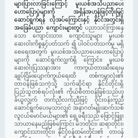
များပြားလာခြင်းကြောင့် မူးယစ်အသိပညာပေး
ဟောပြောပွဲများကို အရှိန်အဟုန်ဖြင့်တိုးမြှင့်
ဆောင်ရွက်ရန် လိုအပ်ကြောင်းနှင့် နိုင်ငံအတွင်းရှိ
အခြေခံပညာ
ကျောင်းများတွင်
ပညာသင်ကြားနေ
သော ကျောင်းသား၊ ကျောင်းသူများ မူးယစ်
ဆေးဝါးကိစ္စနှင့်ပတ်သက် ၍ ပါဝင်ပတ်သက်မှု မရှိ
စေရေးအတွက် မူးယစ်အသိပညာပေးဟောပြောပွဲ
များကို ဆောင်ရွက်လျှက်ရှိ
ကြောင်း၊ မူးယစ်
ဆေးဝါးပြဿနာအား
ကာကွယ်တားဆီးရေးမှ
ချုပ်ငြိမ်းပျောက်ကွယ်ရေးထိ
တစ်ကမ္ဘာလုံး
၏
တာဝန်ဖြစ်သကဲ့သို့ သက်ဆိုင်ရာ
နိုင်ငံတိုင်းရှိ
ပြည်သူတစ်ရပ်လုံး၏
ကိုယ်စီတာဝန်ဖြစ်သည်ဟု
ခံယူလျှက် တက်ညီလက်ညီဖြင့် ဝိုင်းဝန်းကူညီ
ဆောင်ရွက်ပေးမှသာလျှင် အနာဂတ်မျိုးဆက်သစ်
လူငယ်မောင်မယ်များ၏
ရှေ့ခရီးသည်
ဖြောင့်ဖြူး
သာယာနေမည်ဖြစ်ကြောင်း
မိဘတိုင်း၊
ဆရာတိုင်း၊
ကျောင်းသားတိုင်း၊
နိုင်ငံ့ဝန်ထမ်းတိုင်း၏
တာဝန်