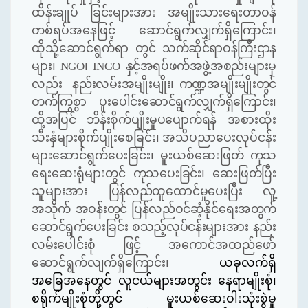
ထိန်းချုပ်
ခြင်းများအား အမျိုးသားရေးတာဝန်
တစ်ရပ်အနေဖြင့်
ဆောင်ရွက်လျှက်ရှိကြောင်း၊
ထိုသို့ဆောင်ရွက်ရာ
တွင် သက်ဆိုင်ရာဝန်ကြီးဌာန
များ၊ NGO၊ INGO နှင့်အရပ်ဖက်အဖွဲ့အစည်းများမှ
လည်း နည်းလမ်းအမျိုးမျိုး၊
ကဏ္ဍအမျိုးမျိုးတွင်
တက်ကြွစွာ
ပူးပေါင်းဆောင်ရွက်လျှက်ရှိကြောင်း၊
ထို့အပြင် ဘိန်းစိုက်ပျိုးမှုပပျောက်ရန်
အစားထိုး
သီးနှံများစိုက်ပျိုးစေခြင်း၊ အသိပညာပေးလုပ်ငန်း
များဆောင်ရွက်ပေးခြင်း၊ မူးယစ်ဆေးဖြတ်
ကုသ
ရေးဆေးရုံများတွင် ကုသပေးခြင်း၊ ဆေးဖြတ်ပြီး
သူများအား ပြန်လည်ထူထောင်မှုပေးပြီး လူ့
အသိုက်
အဝန်းတွင်
ပြန်လည်ဝင်ဆံ့နိုင်ရေးအတွက်
ဆောင်ရွက်ပေးခြင်း စသည့်လုပ်ငန်းများအား နည်း
လမ်းပေါင်းစုံ ဖြင့်
အကောင်အထည်ဖော်
ဆောင်ရွက်လျက်ရှိကြောင်း၊
ယခုလက်ရှိ
အခြေအနေတွင် လူငယ်များအတွင်း နေရာမျိုးစုံ၊
စရိုက်မျိုးစုံတို့တွင် မူးယစ်ဆေးဝါးသုံးစွဲမှု