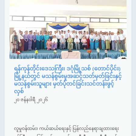
ရန်ကုန်တိုင်းဒေသကြီး၊ ဒဂုံမြို့သစ် (တောင်ပိုင်း)
မြို့နယ်တွင် မသန်စွမ်းမှုအဆင့်သတ်မှတ်ခြင်းနှင့်
မသန်စွမ်းသူများ မှတ်ပုံတင်ခြင်းသင်တန်းဖွင့်
လှစ်
၂၀ ဇန်နဝါရီ ၂၀၂၆
လူမှုဝန်ထမ်း၊ ကယ်ဆယ်ရေးနှင့် ပြန်လည်နေရာချထားရေး