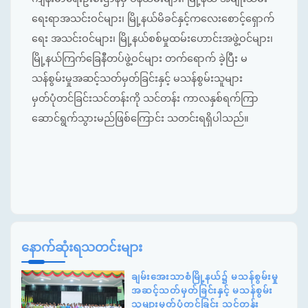
ရေးရာအသင်းဝင်များ၊ မြို့နယ်မိခင်နှင့်ကလေးစောင့်ရှောက်
ရေး အသင်းဝင်များ၊ မြို့နယ်စစ်မှုထမ်းဟောင်းအဖွဲ့ဝင်များ၊
မြို့နယ်ကြက်ခြေနီတပ်ဖွဲ့ဝင်များ တက်ရောက် ခဲ့ပြီး မ
သန်စွမ်းမှုအဆင့်သတ်မှတ်ခြင်းနှင့် မသန်စွမ်းသူများ
မှတ်ပုံတင်ခြင်းသင်တန်းကို သင်တန်း ကာလနှစ်ရက်ကြာ
ဆောင်ရွက်သွားမည်ဖြစ်ကြောင်း သတင်းရရှိပါသည်။
နောက်ဆုံးရသတင်းများ
ချမ်းအေးသာစံမြို့နယ်၌ မသန်စွမ်းမှု
အဆင့်သတ်မှတ်ခြင်းနှင့် မသန်စွမ်း
သူများမှတ်ပုံတင်ခြင်း သင်တန်း