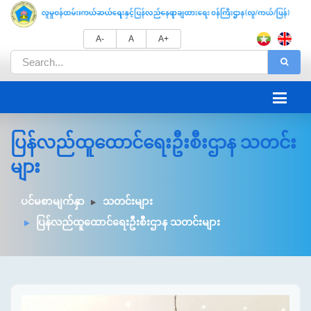
A-
A
A+
ပြန်လည်ထူထောင်ရေးဦးစီးဌာန သတင်း
များ
ပင်မစာမျက်နှာ
သတင်းများ
ပြန်လည်ထူထောင်ရေးဦးစီးဌာန သတင်းများ