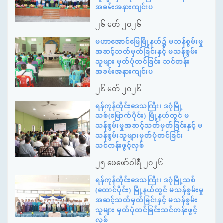
အခမ်းအနားကျင်းပ
၂၆ မတ် ၂၀၂၆
မဟာအောင်မြေမြို့နယ်၌ မသန်စွမ်းမှု
အဆင့်သတ်မှတ်ခြင်းနှင့် မသန်စွမ်း
သူများ မှတ်ပုံတင်ခြင်း သင်တန်း
အခမ်းအနားကျင်းပ
၂၆ မတ် ၂၀၂၆
ရန်ကုန်တိုင်းဒေသကြီး၊ ဒဂုံမြို့
သစ်(မြောက်ပိုင်း) မြို့နယ်တွင် မ
သန်စွမ်းမှုအဆင့်သတ်မှတ်ခြင်းနှင့် မ
သန်စွမ်းသူများမှတ်ပုံတင်ခြင်း
သင်တန်းဖွင့်လှစ်
၂၅ ဖေဖော်ဝါရီ ၂၀၂၆
ရန်ကုန်တိုင်းဒေသကြီး၊ ဒဂုံမြို့သစ်
(တောင်ပိုင်း) မြို့နယ်တွင် မသန်စွမ်းမှု
အဆင့်သတ်မှတ်ခြင်းနှင့် မသန်စွမ်း
သူများ မှတ်ပုံတင်ခြင်းသင်တန်းဖွင့်
လှစ်