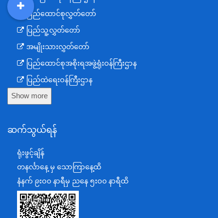
ပြည်ထောင်စုလွှတ်တော်
DDM
MOS
DSW
DOR
ပြည်သူ့လွှတ်တော်
အမျိုးသားလွှတ်တော်
ပြည်ထောင်စုအစိုးရအဖွဲ့ရုံးဝန်ကြီးဌာန
ပြည်ထဲရေးဝန်ကြီးဌာန
Show more
ကာကွယ်ရေးဝန်ကြီးဌာန
နယ်စပ်ရေးရာဝန်ကြီးဌာန
ဆက်သွယ်ရန်
စီမံကိန်း၊ဘဏ္ဍာရေးနှင့်စက်မှုဝန်ကြီးဌာန
ရင်းနှီးမြှုပ်နှံမှုနှင့် နိုင်ငံခြားစီးပွားဆက်သွယ်ရေးဝန်ကြီးဌာန
ရုံးဖွင့်ချိန်
အပြည်ပြည်ဆိုင်ရာပူးပေါင်းဆောင်ရွက်ရေးဝန်ကြီးဌာန
တနင်္လာနေ့ မှ သောကြာနေ့ထိ
ပြန်ကြားရေးဝန်ကြီးဌာန
နံနက် ၉းဝ၀ နာရီမှ ညနေ ၅းဝ၀ နာရီထိ
သာသနာရေးနှင့် ယဉ်ကျေးမှုဝန်ကြီးဌာန
စိုက်ပျိုးရေး၊မွေးမြူရေးနှင့်ဆည်မြောင်းဝန်ကြီးဌာန