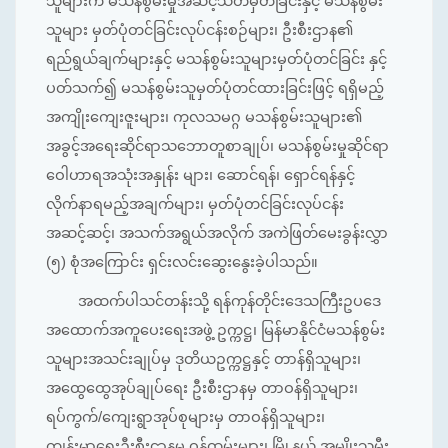
သူများက မသန်စွမ်းမှုအဆင့်သတ်မှတ်ခြင်းနှင့် မသန်စွမ်း
သူများ မှတ်ပုံတင်ခြင်းလုပ်ငန်းစဉ်များ၊ ဦးစီးဌာန၏
ရည်ရွယ်ချက်များနှင့် မသန်စွမ်းသူများမှတ်ပုံတင်ခြင်း နှင့်
ပတ်သက်၍ မသန်စွမ်းသူမှတ်ပုံတင်ထားခြင်းဖြင့် ရရှိမည့်
အကျိုးကျေးဇူးများ၊ ကုလသမဂ္ဂ မသန်စွမ်းသူများ၏
အခွင့်အရေးဆိုင်ရာသဘောတူစာချုပ်၊ မသန်စွမ်းမှုဆိုင်ရာ
ဝေါဟာရအသုံးအနှုန်း များ၊ ဆောင်ရန်၊ ရှောင်ရန်နှင့်
လိုက်နာရမည့်အချက်များ၊ မှတ်ပုံတင်ခြင်းလုပ်ငန်း
အဆင့်ဆင့်၊ အသက်အရွယ်အလိုက် အကဲဖြတ်မေးခွန်းလွှာ
(၅) စုံအကြောင်း ရှင်းလင်းဆွေးနွေးခဲ့ပါသည်။
အထက်ပါသင်တန်းသို့ ရန်ကုန်တိုင်းဒေသကြီးဥပဒေ
အထောက်အကူပေးရေးအဖွဲ့ ဥက္ကဋ္ဌ၊ မြန်မာနိုင်ငံမသန်စွမ်း
သူများအသင်းချုပ်မှ ဒုတိယဥက္ကဋ္ဌနှင့် တာန်ရှိသူများ၊
အထွေထွေအုပ်ချုပ်ရေး ဦးစီးဌာနမှ တာဝန်ရှိသူများ၊
ရပ်ကွက်/ကျေးရွာအုပ်စုများမှ တာဝန်ရှိသူများ၊
ကျန်းမာရေးဦးစီးဌာနမှ ဝန်ထမ်းများ၊ မြို့နယ် အမျိုးသမီး