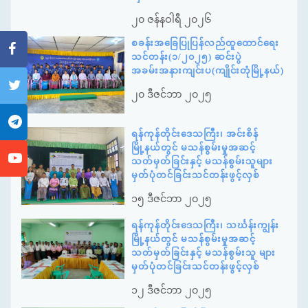
၂၀ ဇန်နဝါရီ ၂၀၂၆
စခန်းအခြေပြုပြန်လည်ထူထောင်ရေး
သင်တန်း(၁/၂၀၂၅) ဆင်းပွဲ
အခမ်းအနားကျင်းပ(ကျိုင်းတုံမြို့နယ်)
၂၀ ဒီဇင်ဘာ ၂၀၂၅
ရန်ကုန်တိုင်းဒေသကြီး၊ အင်းစိန်
မြို့နယ်တွင် မသန်စွမ်းမှုအဆင့်
သတ်မှတ်ခြင်းနှင့် မသန်စွမ်းသူများ
မှတ်ပုံတင်ခြင်းသင်တန်းဖွင့်လှစ်
၁၅ ဒီဇင်ဘာ ၂၀၂၅
ရန်ကုန်တိုင်းဒေသကြီး၊ သင်္ဃန်းကျွန်း
မြို့နယ်တွင် မသန်စွမ်းမှုအဆင့်
သတ်မှတ်ခြင်းနှင့် မသန်စွမ်းသူ များ
မှတ်ပုံတင်ခြင်းသင်တန်းဖွင့်လှစ်
၁၂ ဒီဇင်ဘာ ၂၀၂၅