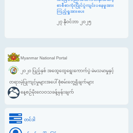
စာစီစာကုံးပြိုင်ပွဲကျင်းပနေမှုအား
ကြည့်ရှုအားပေး
၂၇ နိုဝင်ဘာ ၂၀၂၅
Myanmar National Portal
၂၀၂၀ ပြည့်နှစ် အထွေထွေရွေးကောက်ပွဲ မဲမသမာမှုနှင့်
တရားမဲ့ပြုကျင့်မှုများအပေါ် စုံစမ်းတွေ့ရှိချက်များ
နေ့စဉ်မိုးလေဝသခန့်မှန်းချက်
တင်ဒါ