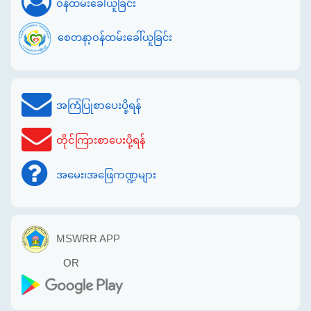
ဝန်ထမ်းခေါ်ယူခြင်း
စေတနာ့ဝန်ထမ်းခေါ်ယူခြင်း
အကြံပြုစာပေးပို့ရန်
တိုင်ကြားစာပေးပို့ရန်
အမေး၊အဖြေကဏ္ဍများ
MSWRR APP
OR