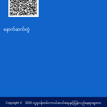
ပို့ဆောင်ရေးနှင့်ဆက်သွယ်ရေးဝန်ကြီးဌာန
သယံဇာတနှင့်ပတ်ဝန်းကျင်ထိန်းသိမ်းရေးဝန်ကြီးဌာန
လျှပ်စစ်နှင့်စွမ်းအင်ဝန်ကြီးဌာန
နောက်ဆက်တွဲ
အလုပ်သမား၊လူဝင်မှုကြီးကြပ်ရေးနှင့်ပြည်သူ့အင်အား
ဝန်ကြီးဌာန
စီးပွားရေးနှင့်ကူးသန်းရောင်းဝယ်ရေးဝန်ကြီးဌာန
ပညာရေးဝန်ကြီးဌာန
ကျန်းမာရေးနှင့်အားကစားဝန်ကြီးဌာန
ဆောက်လုပ်ရေးဝန်ကြီးဌာန
လူမူဝန်ထမ်း၊ကယ်ဆယ်ရေးနှင့်ပြန်လည်နေရာချထားရေး
ဝန်ကြီးဌာန
ဟိုတယ်နှင့်ခရီးသွားလာရေးဝန်ကြီးဌာန
တိုင်းရင်းသားလူမျိုးရေးရာဝန်ကြီးဌာန
Copyright © 2020 လူမူဝန်ထမ်း၊ကယ်ဆယ်ရေးနှင့်ပြန်လည်နေရာချထား