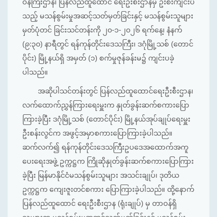
ဝန်ကြီးဌာန၊ ပြန်လည်ထူထောင် ရေးဦးစီးဌာနမှ ဦးစီးကျင်းပ
သည့် မသန်စွမ်းမှုအဆင့်သတ်မှတ်ခြင်းနှင့် မသန်စွမ်းသူများ
မှတ်ပုံတင် ခြင်းသင်တန်းကို ၂၀-၁-၂၀၂၆ ရက်နေ့၊ နံနက်
(၉:၃၀) နာရီတွင် ရန်ကုန်တိုင်းဒေသကြီး၊ ဒဂုံမြို့သစ် (တောင်
ပိုင်း) မြို့နယ်ရှိ အမှတ် (၁) စက်မှုဇုန်ခန်းမ၌ ကျင်းပခဲ့
ပါသည်။
အဆိုပါသင်တန်းတွင် ပြန်လည်ထူထောင်ရေးဦးစီးဌာန၊
လက်ထောက်ညွှန်ကြားရေးမှူးက နှုတ်ခွန်းဆက်စကားပြော
ကြားခဲ့ပြီး ဒဂုံမြို့သစ် (တောင်ပိုင်း) မြို့နယ်အုပ်ချုပ်ရေးမှူး
ဦးစန်းလွင်က အဖွင့်အမှာစကားပြောကြားခဲ့ပါသည်။
ဆက်လက်၍ ရန်ကုန်တိုင်းဒေသကြီးဥပဒေအထောက်အကူ
ပေးရေးအဖွဲ့ ဥက္ကဋ္ဌက ကြိုဆိုနှုတ်ခွန်းဆက်စကားပြောကြား
ခဲ့ပြီး မြန်မာနိုင်ငံမသန်စွမ်းသူများ အသင်းချုပ်၊ ဒုတိယ
ဥက္ကဋ္ဌက ကျေးဇူးတင်စကား ပြောကြားခဲ့ပါသည်။ ထို့နောက်
ပြန်လည်ထူထောင် ရေးဦးစီးဌာန (ရုံးချုပ်) မှ တာဝန်ရှိ