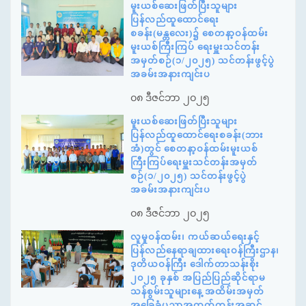
မူးယစ်ဆေးဖြတ်ပြီးသူများ
ပြန်လည်ထူထောင်ရေး
စခန်း(မန္တလေး)၌ စေတနာ့ဝန်ထမ်း
မူးယစ်ကြီးကြပ် ရေးမှူးသင်တန်း
အမှတ်စဉ်(၁/၂၀၂၅) သင်တန်းဖွင့်ပွဲ
အခမ်းအနားကျင်းပ
၀၈ ဒီဇင်ဘာ ၂၀၂၅
မူးယစ်ဆေးဖြတ်ပြီးသူများ
ပြန်လည်ထူထောင်ရေးစခန်း(ဘား
အံ)တွင် စေတနာ့ဝန်ထမ်းမူးယစ်
ကြီးကြပ်ရေးမှူးသင်တန်းအမှတ်
စဉ်(၁/၂၀၂၅) သင်တန်းဖွင့်ပွဲ
အခမ်းအနားကျင်းပ
၀၈ ဒီဇင်ဘာ ၂၀၂၅
လူမှုဝန်ထမ်း၊ ကယ်ဆယ်ရေးနှင့်
ပြန်လည်နေရာချထားရေးဝန်ကြီးဌာန၊
ဒုတိယဝန်ကြီး ဒေါက်တာသန်းစိုး
၂၀၂၅ ခုနှစ် အပြည်ပြည်ဆိုင်ရာမ
သန်စွမ်းသူများနေ့ အထိမ်းအမှတ်
အခြေခံပညာအထက်တန်းအဆင့်