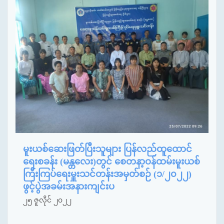
မူးယစ်ဆေးဖြတ်ပြီးသူများ ပြန်လည်ထူထောင်
ရေးစခန်း (မန္တလေး)တွင် စေတနာ့ဝန်ထမ်းမူးယစ်
ကြီးကြပ်ရေးမှူးသင်တန်းအမှတ်စဉ် (၁/၂၀၂၂)
ဖွင့်ပွဲအခမ်းအနားကျင်းပ
၂၅ ဇူလိုင် ၂၀၂၂