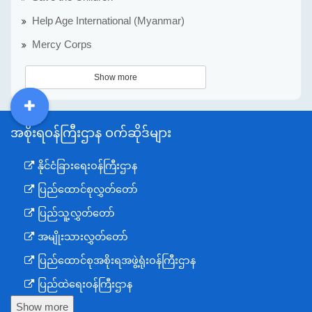
Help Age International (Myanmar)
Mercy Corps
Show more
DDM
MOS
DSW
DOR
အစိုးရဝန်ကြီးဌာန ဝက်ဆိုဒ်များ
နိုင်ငံခြားရေးဝန်ကြီးဌာန
ပြည်ထောင်စုလွှတ်တော်
ပြည်သူ့လွှတ်တော်
အမျိုးသားလွှတ်တော်
ပြည်ထောင်စုအစိုးရအဖွဲ့ရုံးဝန်ကြီးဌာန
ပြည်ထဲရေးဝန်ကြီးဌာန
Show more
ကာကွယ်ရေးဝန်ကြီးဌာန