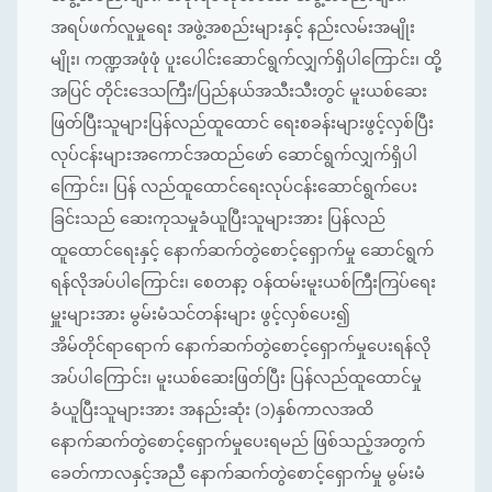
အရပ်ဖက်လူမှုရေး အဖွဲ့အစည်းများနှင့် နည်းလမ်းအမျိုး
မျိုး၊ ကဏ္ဍအဖုံဖုံ ပူးပေါင်းဆောင်ရွက်လျှက်ရှိပါကြောင်း၊ ထို့
အပြင် တိုင်းဒေသကြီး/ပြည်နယ်အသီးသီးတွင် မူးယစ်ဆေး
ဖြတ်ပြီးသူများပြန်လည်ထူထောင် ရေးစခန်းများဖွင့်လှစ်ပြီး
လုပ်ငန်းများအကောင်အထည်ဖော် ဆောင်ရွက်လျှက်ရှိပါ
ကြောင်း၊ ပြန် လည်ထူထောင်ရေးလုပ်ငန်းဆောင်ရွက်ပေး
ခြင်းသည် ဆေးကုသမှုခံယူပြီးသူများအား ပြန်လည်
ထူထောင်ရေးနှင့် နောက်ဆက်တွဲစောင့်ရှောက်မှု ဆောင်ရွက်
ရန်လိုအပ်ပါကြောင်း၊ စေတနာ့ ဝန်ထမ်းမူးယစ်ကြီးကြပ်ရေး
မှူးများအား မွမ်းမံသင်တန်းများ ဖွင့်လှစ်ပေး၍
အိမ်တိုင်ရာရောက် နောက်ဆက်တွဲစောင့်ရှောက်မှုပေးရန်လို
အပ်ပါကြောင်း၊ မူးယစ်ဆေးဖြတ်ပြီး ပြန်လည်ထူထောင်မှု
ခံယူပြီးသူများအား အနည်းဆုံး (၁)နှစ်ကာလအထိ
နောက်ဆက်တွဲစောင့်ရှောက်မှုပေးရမည် ဖြစ်သည့်အတွက်
ခေတ်ကာလနှင့်အညီ နောက်ဆက်တွဲစောင့်ရှောက်မှု မွမ်းမံ