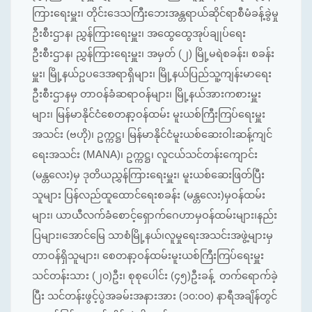
ကြားရေးမှူး၊ တိုင်းဒေသကြီးဘေးအန္တရာယ်ဆိုင်ရာစီမံခန့်ခွဲမှု
ဦးစီးဌာန၊ ညွှန်ကြားရေးမှူး၊ အထွေထွေအုပ်ချုပ်ရေး
ဦးစီးဌာန၊ ညွှန်ကြားရေးမှူး၊ အမှတ် (၂) မြို့မရဲစခန်း၊ စခန်း
မှူး၊ မြို့နယ်ဥပဒေအရာရှိများ၊ မြို့နယ်ပြည်သူ့ကျန်းမာရေး
ဦးစီးဌာနမှ တာဝန်ခံဆရာဝန်များ၊ မြို့နယ်အားကစားမှူး
များ၊ မြန်မာနိုင်ငံစေတနာ့ဝန်ထမ်း မူးယစ်ကြီးကြပ်ရေးမှူး
အသင်း (ဗဟို)၊ ဥက္ကဋ္ဌ၊ မြန်မာနိုင်ငံမူးယစ်ဆေးဝါးဆန့်ကျင်
ရေးအသင်း (MANA)၊ ဥက္ကဋ္ဌ၊ လူငယ်သင်တန်းကျောင်း
(မန္တလေး)မှ ဒုတိယညွှန်ကြားရေးမှူး၊ မူးယစ်ဆေးဖြတ်ပြီး
သူများ ပြန်လည်ထူထောင်ရေးစခန်း (မန္တလေး)မှဝန်ထမ်း
များ၊ ယာယီလက်ခံစောင့်ရှောက်ဂေဟာမှဝန်ထမ်းများ၊နည်း
ပြများ၊အောင်မြေ သာစံမြို့နယ်၊လူမှုရေးအသင်းအဖွဲ့များမှ
တာဝန်ရှိသူများ၊ စေတနာ့ဝန်ထမ်းမူးယစ်ကြီးကြပ်ရေးမှူး
သင်တန်းသား (၂၀)ဦး၊ စုစုပေါင်း (၄၅)ဦးခန့် တက်ရောက်ခဲ့
ပြီး သင်တန်းဖွင့်ပွဲအခမ်းအနားအား (၁၀:၀၀) နာရီအချိန်တွင်