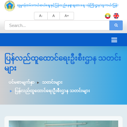
A-
A
A+
ပြန်လည်ထူထောင်ရေးဦးစီးဌာန သတင်း
များ
ပင်မစာမျက်နှာ
သတင်းများ
ပြန်လည်ထူထောင်ရေးဦးစီးဌာန သတင်းများ