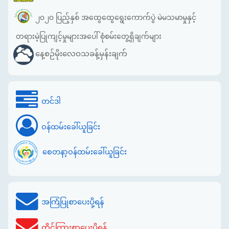
၂၀၂၀ ပြည့်နှစ် အထွေထွေရွေးကောက်ပွဲ မဲမသမာမှုနှင့်
တရားမဲ့ပြုကျင့်မှုများအပေါ် စုံစမ်းတွေ့ရှိချက်များ
နေ့စဉ်မိုးလေဝသခန့်မှန်းချက်
တင်ဒါ
ဝန်ထမ်းခေါ်ယူခြင်း
စေတနာ့ဝန်ထမ်းခေါ်ယူခြင်း
အကြံပြုစာပေးပို့ရန်
တိုင်ကြားစာပေးပို့ရန်