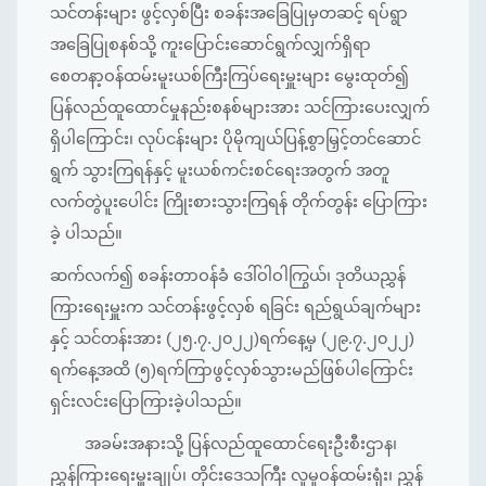
သင်တန်းများ ဖွင့်လှစ်ပြီး စခန်းအခြေပြုမှတဆင့် ရပ်ရွာ
အခြေပြုစနစ်သို့ ကူးပြောင်းဆောင်ရွက်လျှက်ရှိရာ
စေတနာ့ဝန်ထမ်းမူးယစ်ကြီးကြပ်ရေးမှူးများ မွေးထုတ်၍
ပြန်လည်ထူထောင်မှုနည်းစနစ်များအား သင်ကြားပေးလျှက်
ရှိပါကြောင်း၊ လုပ်ငန်းများ ပိုမိုကျယ်ပြန့်စွာမြှင့်တင်ဆောင်
ရွက် သွားကြရန်နှင့် မူးယစ်ကင်းစင်ရေးအတွက် အတူ
လက်တွဲပူးပေါင်း ကြိုးစားသွားကြရန် တိုက်တွန်း ပြောကြား
ခဲ့ ပါသည်။
ဆက်လက်၍ စခန်းတာဝန်ခံ ဒေါ်ဝါဝါကြွယ်၊ ဒုတိယညွှန်
ကြားရေးမှူးက သင်တန်းဖွင့်လှစ် ရခြင်း ရည်ရွယ်ချက်များ
နှင့် သင်တန်းအား (၂၅.၇.၂၀၂၂)ရက်နေ့မှ (၂၉.၇.၂၀၂၂)
ရက်နေ့အထိ (၅)ရက်ကြာဖွင့်လှစ်သွားမည်ဖြစ်ပါကြောင်း
ရှင်းလင်းပြောကြားခဲ့ပါသည်။
အခမ်းအနားသို့ ပြန်လည်ထူထောင်ရေးဦးစီးဌာန၊
ညွှန်ကြားရေးမှူးချုပ်၊ တိုင်းဒေသကြီး လူမှုဝန်ထမ်းရုံး၊ ညွှန်