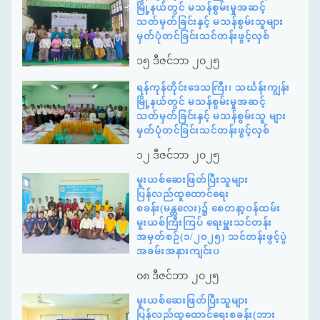
မြို့နယ်တွင် မသန်စွမ်းမှုအဆင့်
သတ်မှတ်ခြင်းနှင့် မသန်စွမ်းသူများ
မှတ်ပုံတင်ခြင်းသင်တန်းဖွင့်လှစ်
၁၅ ဒီဇင်ဘာ ၂၀၂၅
ရန်ကုန်တိုင်းဒေသကြီး၊ သင်္ဃန်းကျွန်း
မြို့နယ်တွင် မသန်စွမ်းမှုအဆင့်
သတ်မှတ်ခြင်းနှင့် မသန်စွမ်းသူ များ
မှတ်ပုံတင်ခြင်းသင်တန်းဖွင့်လှစ်
၁၂ ဒီဇင်ဘာ ၂၀၂၅
မူးယစ်ဆေးဖြတ်ပြီးသူများ
ပြန်လည်ထူထောင်ရေး
စခန်း(မန္တလေး)၌ စေတနာ့ဝန်ထမ်း
မူးယစ်ကြီးကြပ် ရေးမှူးသင်တန်း
အမှတ်စဉ်(၁/၂၀၂၅) သင်တန်းဖွင့်ပွဲ
အခမ်းအနားကျင်းပ
၀၈ ဒီဇင်ဘာ ၂၀၂၅
မူးယစ်ဆေးဖြတ်ပြီးသူများ
ပြန်လည်ထူထောင်ရေးစခန်း(ဘား