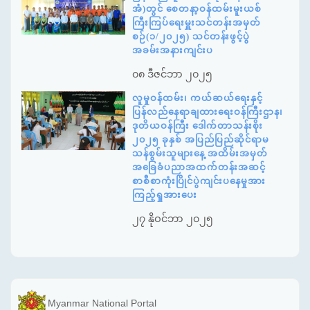
အံ)တွင် စေတနာ့ဝန်ထမ်းမူးယစ်
ကြီးကြပ်ရေးမှူးသင်တန်းအမှတ်
စဉ်(၁/၂၀၂၅) သင်တန်းဖွင့်ပွဲ
အခမ်းအနားကျင်းပ
၀၈ ဒီဇင်ဘာ ၂၀၂၅
လူမှုဝန်ထမ်း၊ ကယ်ဆယ်ရေးနှင့်
ပြန်လည်နေရာချထားရေးဝန်ကြီးဌာန၊
ဒုတိယဝန်ကြီး ဒေါက်တာသန်းစိုး
၂၀၂၅ ခုနှစ် အပြည်ပြည်ဆိုင်ရာမ
သန်စွမ်းသူများနေ့ အထိမ်းအမှတ်
အခြေခံပညာအထက်တန်းအဆင့်
စာစီစာကုံးပြိုင်ပွဲကျင်းပနေမှုအား
ကြည့်ရှုအားပေး
၂၇ နိုဝင်ဘာ ၂၀၂၅
Myanmar National Portal