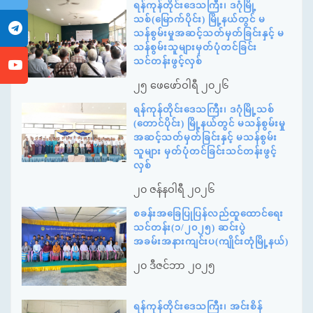
ရန်ကုန်တိုင်းဒေသကြီး၊ ဒဂုံမြို့
သစ်(မြောက်ပိုင်း) မြို့နယ်တွင် မ
သန်စွမ်းမှုအဆင့်သတ်မှတ်ခြင်းနှင့် မ
သန်စွမ်းသူများမှတ်ပုံတင်ခြင်း
သင်တန်းဖွင့်လှစ်
၂၅ ဖေဖော်ဝါရီ ၂၀၂၆
ရန်ကုန်တိုင်းဒေသကြီး၊ ဒဂုံမြို့သစ်
(တောင်ပိုင်း) မြို့နယ်တွင် မသန်စွမ်းမှု
အဆင့်သတ်မှတ်ခြင်းနှင့် မသန်စွမ်း
သူများ မှတ်ပုံတင်ခြင်းသင်တန်းဖွင့်
လှစ်
၂၀ ဇန်နဝါရီ ၂၀၂၆
စခန်းအခြေပြုပြန်လည်ထူထောင်ရေး
သင်တန်း(၁/၂၀၂၅) ဆင်းပွဲ
အခမ်းအနားကျင်းပ(ကျိုင်းတုံမြို့နယ်)
၂၀ ဒီဇင်ဘာ ၂၀၂၅
ရန်ကုန်တိုင်းဒေသကြီး၊ အင်းစိန်