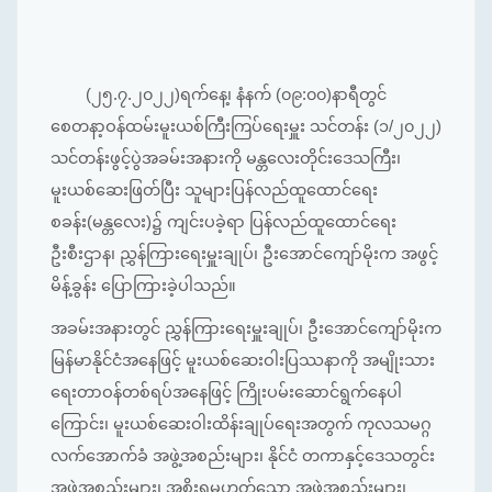
(၂၅.၇.၂၀၂၂)ရက်နေ့၊ နံနက် (၀၉:၀၀)နာရီတွင်
စေတနာ့ဝန်ထမ်းမူးယစ်ကြီးကြပ်ရေးမှူး သင်တန်း (၁/၂၀၂၂)
သင်တန်းဖွင့်ပွဲအခမ်းအနားကို မန္တလေးတိုင်းဒေသကြီး၊
မူးယစ်ဆေးဖြတ်ပြီး သူများပြန်လည်ထူထောင်ရေး
စခန်း(မန္တလေး)၌ ကျင်းပခဲ့ရာ ပြန်လည်ထူထောင်ရေး
ဦးစီးဌာန၊ ညွှန်ကြားရေးမှူးချုပ်၊ ဦးအောင်ကျော်မိုးက အဖွင့်
မိန့်ခွန်း ပြောကြားခဲ့ပါသည်။
အခမ်းအနားတွင် ညွှန်ကြားရေးမှူးချုပ်၊ ဦးအောင်ကျော်မိုးက
မြန်မာနိုင်ငံအနေဖြင့် မူးယစ်ဆေးဝါးပြဿနာကို အမျိုးသား
ရေးတာဝန်တစ်ရပ်အနေဖြင့် ကြိုးပမ်းဆောင်ရွက်နေပါ
ကြောင်း၊ မူးယစ်ဆေးဝါးထိန်းချုပ်ရေးအတွက် ကုလသမဂ္ဂ
လက်အောက်ခံ အဖွဲ့အစည်းများ၊ နိုင်ငံ တကာနှင့်ဒေသတွင်း
အဖွဲ့အစည်းများ၊ အစိုးရမဟုတ်သော အဖွဲ့အစည်းများ၊