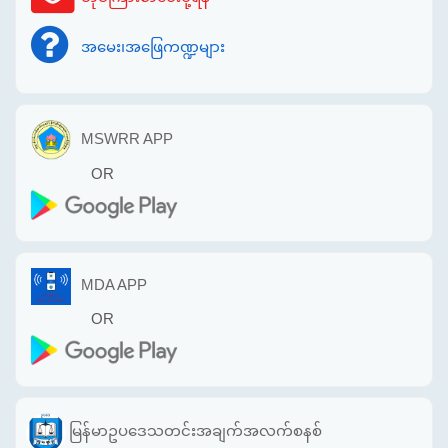
အမေး၊အဖြေကဏ္ဍများ
MSWRR APP
OR
MDA APP
OR
မြန်မာဥပဒေသတင်းအချက်အလက်စနစ်