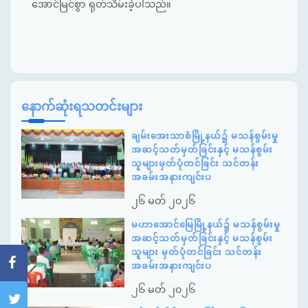
အောင်မြင်စွာ ရုတ်သိမ်းခဲ့ပါသည်။
နောက်ဆုံးရသတင်းများ
ချမ်းအေးသာစံမြို့နယ်၌ မသန်စွမ်းမှု
အဆင့်သတ်မှတ်ခြင်းနှင့် မသန်စွမ်း
သူများမှတ်ပုံတင်ခြင်း သင်တန်း
အခမ်းအနားကျင်းပ
၂၆ မတ် ၂၀၂၆
မဟာအောင်မြေမြို့နယ်၌ မသန်စွမ်းမှု
အဆင့်သတ်မှတ်ခြင်းနှင့် မသန်စွမ်း
သူများ မှတ်ပုံတင်ခြင်း သင်တန်း
အခမ်းအနားကျင်းပ
၂၆ မတ် ၂၀၂၆