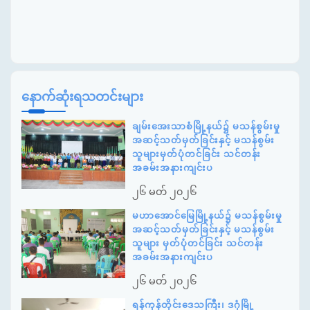
နောက်ဆုံးရသတင်းများ
ချမ်းအေးသာစံမြို့နယ်၌ မသန်စွမ်းမှု
အဆင့်သတ်မှတ်ခြင်းနှင့် မသန်စွမ်း
သူများမှတ်ပုံတင်ခြင်း သင်တန်း
အခမ်းအနားကျင်းပ
၂၆ မတ် ၂၀၂၆
မဟာအောင်မြေမြို့နယ်၌ မသန်စွမ်းမှု
အဆင့်သတ်မှတ်ခြင်းနှင့် မသန်စွမ်း
သူများ မှတ်ပုံတင်ခြင်း သင်တန်း
အခမ်းအနားကျင်းပ
၂၆ မတ် ၂၀၂၆
ရန်ကုန်တိုင်းဒေသကြီး၊ ဒဂုံမြို့