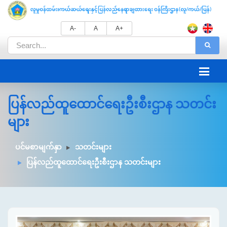
A-
A
A+
ပြန်လည်ထူထောင်ရေးဦးစီးဌာန သတင်း
များ
ပင်မစာမျက်နှာ
သတင်းများ
ပြန်လည်ထူထောင်ရေးဦးစီးဌာန သတင်းများ