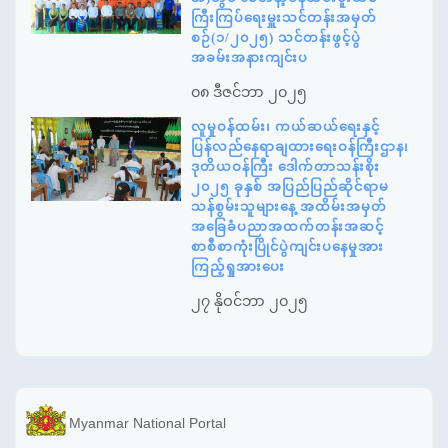
ကြီးကြပ်ရေးမှူးသင်တန်းအမှတ်
စဉ်(၁/၂၀၂၅) သင်တန်းဖွင့်ပွဲ
အခမ်းအနားကျင်းပ
၀၈ ဒီဇင်ဘာ ၂၀၂၅
လူမှုဝန်ထမ်း၊ ကယ်ဆယ်ရေးနှင့်
ပြန်လည်နေရာချထားရေးဝန်ကြီးဌာန၊
ဒုတိယဝန်ကြီး ဒေါက်တာသန်းစိုး
၂၀၂၅ ခုနှစ် အပြည်ပြည်ဆိုင်ရာမ
သန်စွမ်းသူများနေ့ အထိမ်းအမှတ်
အခြေခံပညာအထက်တန်းအဆင့်
စာစီစာကုံးပြိုင်ပွဲကျင်းပနေမှုအား
ကြည့်ရှုအားပေး
၂၇ နိုဝင်ဘာ ၂၀၂၅
Myanmar National Portal