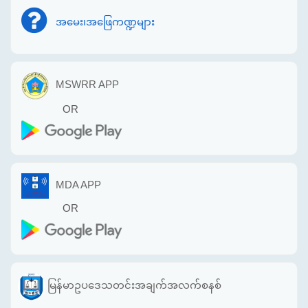
အမေး၊အဖြေကဏ္ဍများ
MSWRR APP
OR
MDA APP
OR
မြန်မာဥပဒေသတင်းအချက်အလက်စနစ်