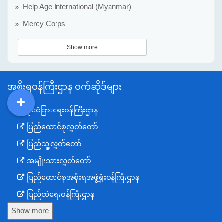
Help Age International (Myanmar)
Mercy Corps
Show more
အစိုးရဝန်ကြီးဌာန ဝက်ဆိုဒ်များ
နိုင်ငံခြားရေးဝန်ကြီးဌာန
DDM
MOS
DSW
DOR
ပြည်ထောင်စုလွှတ်တော်
ပြည်သူ့လွှတ်တော်
အမျိုးသားလွှတ်တော်
ပြည်ထောင်စုအစိုးရအဖွဲ့ရုံးဝန်ကြီးဌာန
ပြည်ထဲရေးဝန်ကြီးဌာန
Show more
ကာကွယ်ရေးဝန်ကြီးဌာန