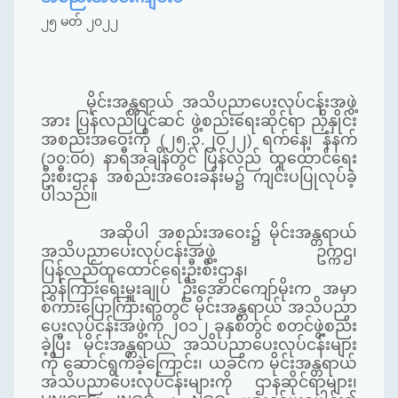
၂၅ မတ် ၂၀၂၂
မိုင်းအန္တရာယ် အသိပညာပေးလုပ်ငန်းအဖွဲ့
အား ပြန်လည်ပြင်ဆင် ဖွဲ့စည်းရေးဆိုင်ရာ ညှိနှိုင်း
အစည်းအဝေးကို (၂၅.၃.၂၀၂၂) ရက်နေ့၊ နံနက်
(၁၀:၀၀) နာရီအချိန်တွင် ပြန်လည် ထူထောင်ရေး
ဦးစီးဌာန အစည်းအဝေးခန်းမ၌ ကျင်းပပြုလုပ်ခဲ့
ပါသည်။
အဆိုပါ အစည်းအဝေး၌ မိုင်းအန္တရာယ်
အသိပညာပေးလုပ်ငန်းအဖွဲ့ ဥက္ကဌ၊
ပြန်လည်ထူထောင်ရေးဦးစီးဌာန၊
ညွှန်ကြားရေးမှူးချုပ် ဦးအောင်ကျော်မိုးက အမှာ
စကားပြောကြားရာတွင် မိုင်းအန္တရာယ် အသိပညာ
ပေးလုပ်ငန်းအဖွဲ့ကို ၂၀၁၂ ခုနှစ်တွင် စတင်ဖွဲ့စည်း
ခဲ့ပြီး မိုင်းအန္တရာယ် အသိပညာပေးလုပ်ငန်းများ
ကို ဆောင်ရွက်ခဲ့ကြောင်း၊ ယခင်က မိုင်းအန္တရာယ်
အသိပညာပေးလုပ်ငန်းများကို ဌာနဆိုင်ရာများ၊