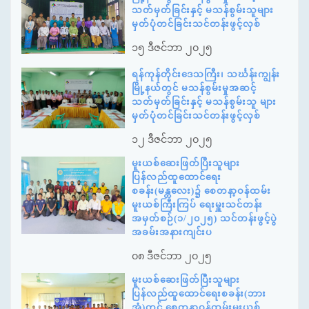
သတ်မှတ်ခြင်းနှင့် မသန်စွမ်းသူများ
မှတ်ပုံတင်ခြင်းသင်တန်းဖွင့်လှစ်
၁၅ ဒီဇင်ဘာ ၂၀၂၅
ရန်ကုန်တိုင်းဒေသကြီး၊ သင်္ဃန်းကျွန်း
မြို့နယ်တွင် မသန်စွမ်းမှုအဆင့်
သတ်မှတ်ခြင်းနှင့် မသန်စွမ်းသူ များ
မှတ်ပုံတင်ခြင်းသင်တန်းဖွင့်လှစ်
၁၂ ဒီဇင်ဘာ ၂၀၂၅
မူးယစ်ဆေးဖြတ်ပြီးသူများ
ပြန်လည်ထူထောင်ရေး
စခန်း(မန္တလေး)၌ စေတနာ့ဝန်ထမ်း
မူးယစ်ကြီးကြပ် ရေးမှူးသင်တန်း
အမှတ်စဉ်(၁/၂၀၂၅) သင်တန်းဖွင့်ပွဲ
အခမ်းအနားကျင်းပ
၀၈ ဒီဇင်ဘာ ၂၀၂၅
မူးယစ်ဆေးဖြတ်ပြီးသူများ
ပြန်လည်ထူထောင်ရေးစခန်း(ဘား
အံ)တွင် စေတနာ့ဝန်ထမ်းမူးယစ်