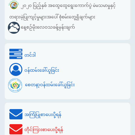
၂၀၂၀ ပြည့်နှစ် အထွေထွေရွေးကောက်ပွဲ မဲမသမာမှုနှင့်
တရားမဲ့ပြုကျင့်မှုများအပေါ် စုံစမ်းတွေ့ရှိချက်များ
နေ့စဉ်မိုးလေဝသခန့်မှန်းချက်
တင်ဒါ
ဝန်ထမ်းခေါ်ယူခြင်း
စေတနာ့ဝန်ထမ်းခေါ်ယူခြင်း
အကြံပြုစာပေးပို့ရန်
တိုင်ကြားစာပေးပို့ရန်