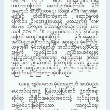
UNICEF၊ INGO ၊ NGO များနှင့်ပူးပေါင်း၍
တက်တက်ကြွကြွ ဆောင်ရွက်ခဲ့ကြောင်း၊ မိုင်း
အန္တရာယ် အသိပညာပေး Toolkit များ၊ Pamphlet
များနှင့် ထိထိရောက်ရောက် ဆောင်ရွက်ခဲ့
ကြောင်း၊ မို်ငးအန္တရာယ်နှင့် ပတ်သက်၍ KAP
Survey ကိုလည်း ဆောင်ရွက်နိုင်ခဲ့ကြောင်း၊ ယခု
အခါ COVID -19 ကမ္ဘာ့ကပ်ရောဂါနှင့် နိုင်ငံရေး
အကြပ်အတည်းများကြောင့် မိုင်းအန္တရာယ်
အသိပညာပေးလုပ်ငန်းများ အားနည်း ခဲ့ကြောင်း၊
ယခုအခါ မိုင်းအန္တရာယ် အသိပညာပေးလုပ်ငန်း
အဖွဲ့ကို လူမှုဝန်ထမ်း၊ ကယ်ဆယ်ရေးနှင့်
ပြန်လည်နေရာချထားရေး ဝန်ကြီးဌာန၊ ဒုတိယ
ဝန်ကြီးက ဦးဆောင်၍ ပြန်လည်ပြင်ဆင် ဖွဲ့စည်း
နိုင်ရန် အစည်းအဝေးခေါ်ယူ ကျင်းပရခြင်းဖြစ်ပါ
ကြောင်း ပြောကြားသွားခဲ့ပါသည်။
ယနေ့ ကျင်းပသော မိုင်းအန္တရာယ် အသိပညာ
ပေးလုပ်ငန်းအဖွဲ့ ပြန်လည်ပြင်ဆင် ဖွဲ့စည်းရေး
ဆိုင်ရာ ညှိနှိုင်းအစည်းအဝေးသို့ လုပ်ငန်းအဖွဲ့
အဖွဲ့ဝင်များဖြစ်ကြသော ကာကွယ်ရေး