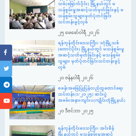
သစ်(မြောက်ပိုင်း) မြို့နယ်တွင် မ
သန်စွမ်းမှုအဆင့်သတ်မှတ်ခြင်းနှင့် မ
သန်စွမ်းသူများမှတ်ပုံတင်ခြင်း
သင်တန်းဖွင့်လှစ်
၂၅ ဖေဖော်ဝါရီ ၂၀၂၆
ရန်ကုန်တိုင်းဒေသကြီး၊ ဒဂုံမြို့သစ်
(တောင်ပိုင်း) မြို့နယ်တွင် မသန်စွမ်းမှု
အဆင့်သတ်မှတ်ခြင်းနှင့် မသန်စွမ်း
သူများ မှတ်ပုံတင်ခြင်းသင်တန်းဖွင့်
လှစ်
၂၀ ဇန်နဝါရီ ၂၀၂၆
စခန်းအခြေပြုပြန်လည်ထူထောင်ရေး
သင်တန်း(၁/၂၀၂၅) ဆင်းပွဲ
အခမ်းအနားကျင်းပ(ကျိုင်းတုံမြို့နယ်)
၂၀ ဒီဇင်ဘာ ၂၀၂၅
ရန်ကုန်တိုင်းဒေသကြီး၊ အင်းစိန်
မြို့နယ်တွင် မသန်စွမ်းမှုအဆင့်