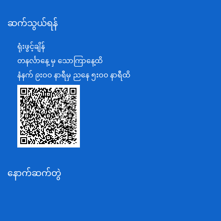
နယ်စပ်ရေးရာဝန်ကြီးဌာန
ဆက်သွယ်ရန်
စီမံကိန်း၊ဘဏ္ဍာရေးနှင့်စက်မှုဝန်ကြီးဌာန
ရင်းနှီးမြှုပ်နှံမှုနှင့် နိုင်ငံခြားစီးပွားဆက်သွယ်ရေးဝန်ကြီးဌာန
ရုံးဖွင့်ချိန်
အပြည်ပြည်ဆိုင်ရာပူးပေါင်းဆောင်ရွက်ရေးဝန်ကြီးဌာန
တနင်္လာနေ့ မှ သောကြာနေ့ထိ
ပြန်ကြားရေးဝန်ကြီးဌာန
နံနက် ၉းဝ၀ နာရီမှ ညနေ ၅းဝ၀ နာရီထိ
သာသနာရေးနှင့် ယဉ်ကျေးမှုဝန်ကြီးဌာန
စိုက်ပျိုးရေး၊မွေးမြူရေးနှင့်ဆည်မြောင်းဝန်ကြီးဌာန
ပို့ဆောင်ရေးနှင့်ဆက်သွယ်ရေးဝန်ကြီးဌာန
သယံဇာတနှင့်ပတ်ဝန်းကျင်ထိန်းသိမ်းရေးဝန်ကြီးဌာန
လျှပ်စစ်နှင့်စွမ်းအင်ဝန်ကြီးဌာန
နောက်ဆက်တွဲ
အလုပ်သမား၊လူဝင်မှုကြီးကြပ်ရေးနှင့်ပြည်သူ့အင်အား
ဝန်ကြီးဌာန
စီးပွားရေးနှင့်ကူးသန်းရောင်းဝယ်ရေးဝန်ကြီးဌာန