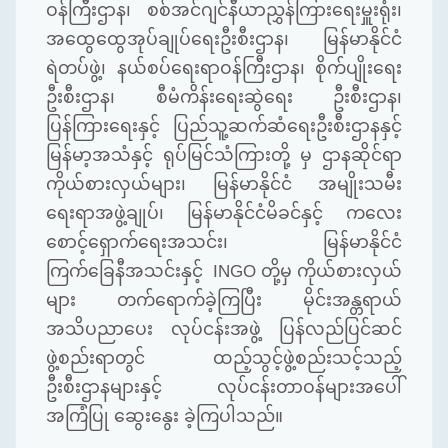
ဝန်ကြီးဌာန၊ စစ်အင်ဂျင်နီယာညွှန်ကြားရေးမှူးရုံး၊
အထွေထွေအုပ်ချုပ်ရေးဦးစီးဌာန၊ မြန်မာနိုင်ငံ
ရဲတပ်ဖွဲ့၊ နယ်စပ်ရေးရာဝန်ကြီးဌာန၊ စိုက်ပျိုးရေး
ဦးစီးဌာန၊ စီမံကိန်းရေးဆွဲရေး ဦးစီးဌာန၊
ပြန်ကြားရေးနှင့် ပြည်သူ့ဆက်ဆံရေးဦးစီးဌာနနှင့်
မြန်မာ့အသံနှင့် ရုပ်မြင်သံကြားတို့ မှ ဌာနဆိုင်ရာ
ကိုယ်စားလှယ်များ၊ မြန်မာနိုင်ငံ အမျိုးသမီး
ရေးရာအဖွဲ့ချုပ်၊ မြန်မာနိုင်ငံမိခင်နှင့် ကလေး
စောင့်ရှောက်ရေးအသင်း၊ မြန်မာနိုင်ငံ
ကြက်ခြေနီအသင်းနှင့်
INGO တို့မှ ကိုယ်စားလှယ်
များ တက်ရောက်ခဲ့ကြပြီး မိုင်းအန္တရာယ်
အသိပညာပေး လုပ်ငန်းအဖွဲ့ ပြန်လည်ပြင်ဆင်
ဖွဲ့စည်းရာတွင် ထည့်သွင့်ဖွဲ့စည်းသင့်သည့်
ဦးစီးဌာနများနှင့် လုပ်ငန်းတာဝန်များအပေါ်
အကြံပြု ဆွေးနွေး ခဲ့ကြပါသည်။