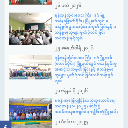
၂၆ မတ် ၂၀၂၆
ရန်ကုန်တိုင်းဒေသကြီး၊ ဒဂုံမြို့
သစ်(မြောက်ပိုင်း) မြို့နယ်တွင် မ
သန်စွမ်းမှုအဆင့်သတ်မှတ်ခြင်းနှင့် မ
သန်စွမ်းသူများမှတ်ပုံတင်ခြင်း
သင်တန်းဖွင့်လှစ်
၂၅ ဖေဖော်ဝါရီ ၂၀၂၆
ရန်ကုန်တိုင်းဒေသကြီး၊ ဒဂုံမြို့သစ်
(တောင်ပိုင်း) မြို့နယ်တွင် မသန်စွမ်းမှု
အဆင့်သတ်မှတ်ခြင်းနှင့် မသန်စွမ်း
သူများ မှတ်ပုံတင်ခြင်းသင်တန်းဖွင့်
လှစ်
၂၀ ဇန်နဝါရီ ၂၀၂၆
စခန်းအခြေပြုပြန်လည်ထူထောင်ရေး
သင်တန်း(၁/၂၀၂၅) ဆင်းပွဲ
အခမ်းအနားကျင်းပ(ကျိုင်းတုံမြို့နယ်)
၂၀ ဒီဇင်ဘာ ၂၀၂၅