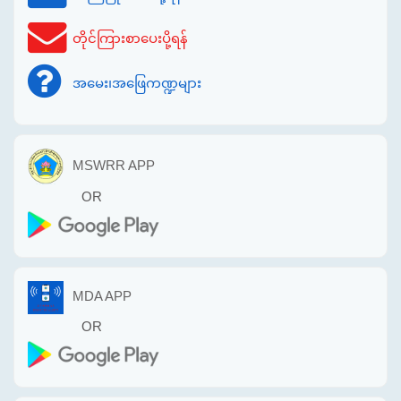
တိုင်ကြားစာပေးပို့ရန်
အမေး၊အဖြေကဏ္ဍများ
MSWRR APP
OR
MDA APP
OR