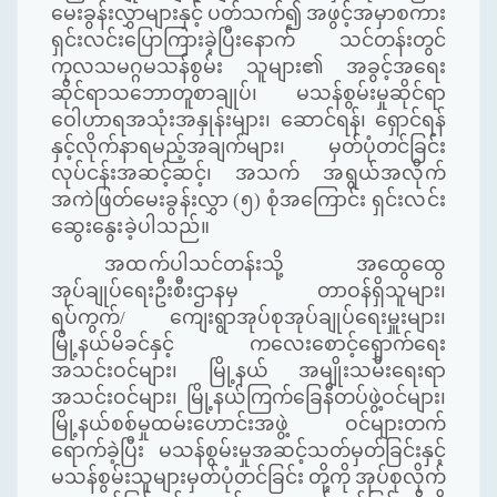
မေးခွန်းလွှာများနှင့် ပတ်သက်၍ အဖွင့်အမှာစကား
ရှင်းလင်းပြောကြားခဲ့ပြီးနောက် သင်တန်းတွင်
ကုလသမဂ္ဂမသန်စွမ်း သူများ၏ အခွင့်အရေး
ဆိုင်ရာသဘောတူစာချုပ်၊ မသန်စွမ်းမှုဆိုင်ရာ
ဝေါဟာရအသုံးအနှုန်းများ၊ ဆောင်ရန်၊ ရှောင်ရန်
နှင့်လိုက်နာရမည့်အချက်များ၊ မှတ်ပုံတင်ခြင်း
လုပ်ငန်းအဆင့်ဆင့်၊ အသက်
အရွယ်အလိုက်
အကဲဖြတ်မေးခွန်းလွှာ
(
၅
)
စုံအကြောင်း
ရှင်းလင်း
ဆွေးနွေးခဲ့ပါသည်။
အထက်ပါ
သင်တန်းသို့ အထွေထွေ
အုပ်ချုပ်ရေးဦးစီးဌာနမှ တာဝန်ရှိသူများ၊
ရပ်ကွက်
/
ကျေးရွာအုပ်စုအုပ်ချုပ်ရေးမှူးများ၊
မြို့နယ်မိခင်နှင့် ကလေးစောင့်ရှောက်ရေး
အသင်းဝင်များ၊ မြို့နယ် အမျိုးသမီးရေးရာ
အသင်းဝင်များ၊ မြို့နယ်ကြက်ခြေနီတပ်ဖွဲ့ဝင်များ၊
မြို့နယ်စစ်မှုထမ်းဟောင်းအဖွဲ့ ဝင်များတက်
ရောက်ခဲ့
ပြီး မသန်စွမ်းမှုအဆင့်သတ်မှတ်ခြင်းနှင့်
မသန်စွမ်းသူများမှတ်ပုံတင်ခြင်း တို့ကို အုပ်စုလိုက်