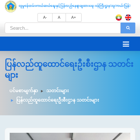
A-
A
A+
ပြန်လည်ထူထောင်ရေးဦးစီးဌာန သတင်း
များ
ပင်မစာမျက်နှာ
သတင်းများ
ပြန်လည်ထူထောင်ရေးဦးစီးဌာန သတင်းများ