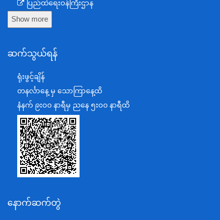
ပြည်ထဲရေးဝန်ကြီးဌာန
Show more
ကာကွယ်ရေးဝန်ကြီးဌာန
နယ်စပ်ရေးရာဝန်ကြီးဌာန
ဆက်သွယ်ရန်
စီမံကိန်း၊ဘဏ္ဍာရေးနှင့်စက်မှုဝန်ကြီးဌာန
ရင်းနှီးမြှုပ်နှံမှုနှင့် နိုင်ငံခြားစီးပွားဆက်သွယ်ရေးဝန်ကြီးဌာန
ရုံးဖွင့်ချိန်
အပြည်ပြည်ဆိုင်ရာပူးပေါင်းဆောင်ရွက်ရေးဝန်ကြီးဌာန
တနင်္လာနေ့ မှ သောကြာနေ့ထိ
ပြန်ကြားရေးဝန်ကြီးဌာန
နံနက် ၉းဝ၀ နာရီမှ ညနေ ၅းဝ၀ နာရီထိ
သာသနာရေးနှင့် ယဉ်ကျေးမှုဝန်ကြီးဌာန
စိုက်ပျိုးရေး၊မွေးမြူရေးနှင့်ဆည်မြောင်းဝန်ကြီးဌာန
ပို့ဆောင်ရေးနှင့်ဆက်သွယ်ရေးဝန်ကြီးဌာန
သယံဇာတနှင့်ပတ်ဝန်းကျင်ထိန်းသိမ်းရေးဝန်ကြီးဌာန
လျှပ်စစ်နှင့်စွမ်းအင်ဝန်ကြီးဌာန
နောက်ဆက်တွဲ
အလုပ်သမား၊လူဝင်မှုကြီးကြပ်ရေးနှင့်ပြည်သူ့အင်အား
ဝန်ကြီးဌာန