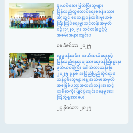
မူးယစ်ဆေးဖြတ်ပြီးသူများ
ပြန်လည်ထူထောင်ရေးစခန်း(ဘား
အံ)တွင် စေတနာ့ဝန်ထမ်းမူးယစ်
ကြီးကြပ်ရေးမှူးသင်တန်းအမှတ်
စဉ်(၁/၂၀၂၅) သင်တန်းဖွင့်ပွဲ
အခမ်းအနားကျင်းပ
၀၈ ဒီဇင်ဘာ ၂၀၂၅
လူမှုဝန်ထမ်း၊ ကယ်ဆယ်ရေးနှင့်
ပြန်လည်နေရာချထားရေးဝန်ကြီးဌာန၊
ဒုတိယဝန်ကြီး ဒေါက်တာသန်းစိုး
၂၀၂၅ ခုနှစ် အပြည်ပြည်ဆိုင်ရာမ
သန်စွမ်းသူများနေ့ အထိမ်းအမှတ်
အခြေခံပညာအထက်တန်းအဆင့်
စာစီစာကုံးပြိုင်ပွဲကျင်းပနေမှုအား
ကြည့်ရှုအားပေး
၂၇ နိုဝင်ဘာ ၂၀၂၅