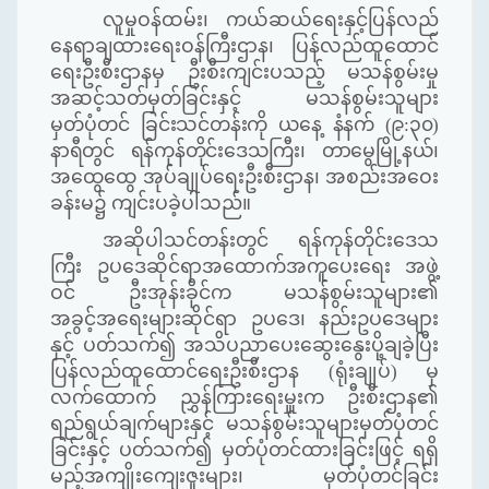
လူမှုဝန်ထမ်း၊ ကယ်ဆယ်ရေးနှင့်ပြန်လည်
နေရာချထားရေးဝန်ကြီးဌာန၊ ပြန်လည်ထူထောင်
ရေးဦးစီးဌာနမှ ဦးစီးကျင်းပသည့် မသန်စွမ်းမှု
အဆင့်သတ်မှတ်ခြင်းနှင့် မသန်စွမ်းသူများ
မှတ်ပုံတင်
ခြင်းသင်တန်းကို ယနေ့ နံနက်
(
၉
:
၃၀
)
နာရီတွင်
ရန်ကုန်တိုင်းဒေသကြီး၊
တာမွေမြို့နယ်၊
အထွေထွေ
အုပ်ချုပ်ရေးဦးစီးဌာန၊ အစည်းအဝေး
ခန်းမ၌ ကျင်း
ပခဲ့ပါသည်။
အဆိုပါသင်တန်းတွင် ရန်ကုန်တိုင်းဒေသ
ကြီး ဥပဒေဆိုင်ရာအထောက်အကူပေးရေး အဖွဲ့
ဝင် ဦးအုန်းခိုင်က မသန်စွမ်းသူများ၏
အခွင့်အရေးများဆိုင်ရာ ဥပဒေ၊ နည်းဥပဒေများ
နှင့် ပတ်သက်၍ အသိပညာပေးဆွေးနွေးပို့ချခဲ့ပြီး
ပြန်လည်ထူထောင်ရေးဦးစီးဌာန (ရုံးချုပ်) မှ
လက်ထောက် ညွှန်ကြားရေးမှူးက ဦးစီးဌာန၏
ရည်ရွယ်ချက်များနှင့် မသန်စွမ်းသူများမှတ်ပုံတင်
ခြင်းနှင့် ပတ်သက်၍ မှတ်ပုံတင်ထားခြင်းဖြင့် ရရှိ
မည့်အကျိုးကျေးဇူးများ၊ မှတ်ပုံတင်ခြင်း