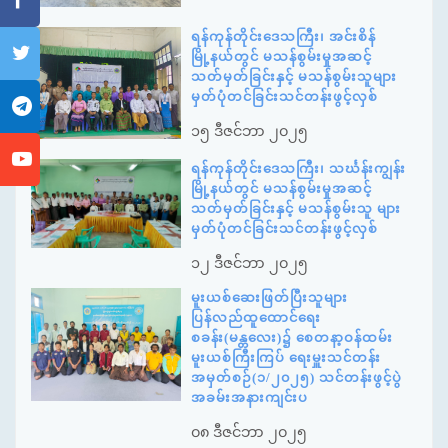
ရန်ကုန်တိုင်းဒေသကြီး၊ အင်းစိန်
မြို့နယ်တွင် မသန်စွမ်းမှုအဆင့်
သတ်မှတ်ခြင်းနှင့် မသန်စွမ်းသူများ
မှတ်ပုံတင်ခြင်းသင်တန်းဖွင့်လှစ်
၁၅ ဒီဇင်ဘာ ၂၀၂၅
ရန်ကုန်တိုင်းဒေသကြီး၊ သင်္ဃန်းကျွန်း
မြို့နယ်တွင် မသန်စွမ်းမှုအဆင့်
သတ်မှတ်ခြင်းနှင့် မသန်စွမ်းသူ များ
မှတ်ပုံတင်ခြင်းသင်တန်းဖွင့်လှစ်
၁၂ ဒီဇင်ဘာ ၂၀၂၅
မူးယစ်ဆေးဖြတ်ပြီးသူများ
ပြန်လည်ထူထောင်ရေး
စခန်း(မန္တလေး)၌ စေတနာ့ဝန်ထမ်း
မူးယစ်ကြီးကြပ် ရေးမှူးသင်တန်း
အမှတ်စဉ်(၁/၂၀၂၅) သင်တန်းဖွင့်ပွဲ
အခမ်းအနားကျင်းပ
၀၈ ဒီဇင်ဘာ ၂၀၂၅