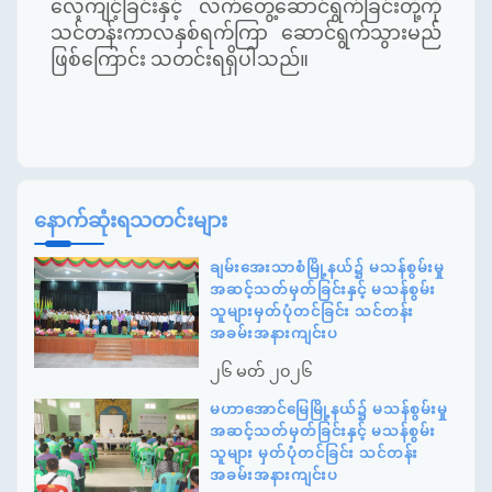
လေ့ကျင့်ခြင်းနှင့် လက်တွေ့ဆောင်ရွက်ခြင်းတို့ကို
သင်တန်းကာလနှစ်ရက်ကြာ ဆောင်ရွက်သွားမည်
ဖြစ်ကြောင်း
သတင်းရရှိပါသည်။
နောက်ဆုံးရသတင်းများ
ချမ်းအေးသာစံမြို့နယ်၌ မသန်စွမ်းမှု
အဆင့်သတ်မှတ်ခြင်းနှင့် မသန်စွမ်း
သူများမှတ်ပုံတင်ခြင်း သင်တန်း
အခမ်းအနားကျင်းပ
၂၆ မတ် ၂၀၂၆
မဟာအောင်မြေမြို့နယ်၌ မသန်စွမ်းမှု
အဆင့်သတ်မှတ်ခြင်းနှင့် မသန်စွမ်း
သူများ မှတ်ပုံတင်ခြင်း သင်တန်း
အခမ်းအနားကျင်းပ