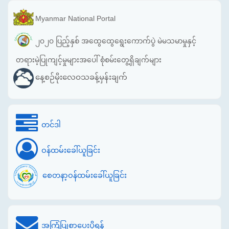
Myanmar National Portal
၂၀၂၀ ပြည့်နှစ် အထွေထွေရွေးကောက်ပွဲ မဲမသမာမှုနှင့်
တရားမဲ့ပြုကျင့်မှုများအပေါ် စုံစမ်းတွေ့ရှိချက်များ
နေ့စဉ်မိုးလေဝသခန့်မှန်းချက်
တင်ဒါ
ဝန်ထမ်းခေါ်ယူခြင်း
စေတနာ့ဝန်ထမ်းခေါ်ယူခြင်း
အကြံပြုစာပေးပို့ရန်