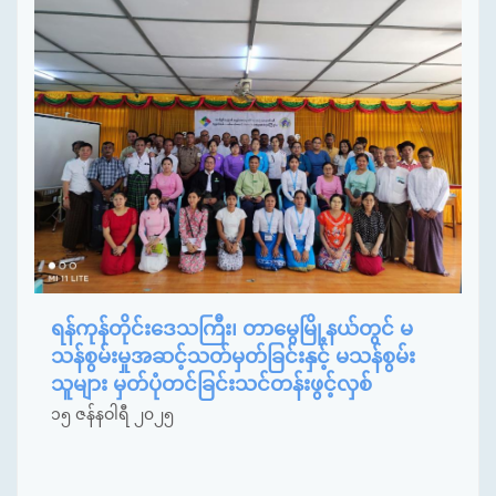
ရန်ကုန်တိုင်းဒေသကြီး၊ တာမွေမြို့နယ်တွင် မ
သန်စွမ်းမှုအဆင့်သတ်မှတ်ခြင်းနှင့် မသန်စွမ်း
သူများ မှတ်ပုံတင်ခြင်းသင်တန်းဖွင့်လှစ်
၁၅ ဇန်နဝါရီ ၂၀၂၅