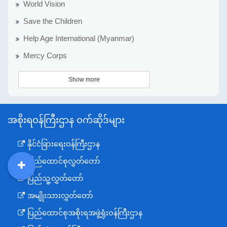
World Vision
Save the Children
Help Age International (Myanmar)
Mercy Corps
Show more
အစိုးရဝန်ကြီးဌာန ဝက်ဆိုဒ်များ
နိုင်ငံခြားရေးဝန်ကြီးဌာန
ပြည်ထောင်စုလွှတ်တော်
DDM
MOS
DSW
DOR
ပြည်သူ့လွှတ်တော်
အမျိုးသားလွှတ်တော်
ပြည်ထောင်စုအစိုးရအဖွဲ့ရုံးဝန်ကြီးဌာန