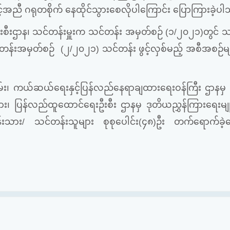
င့်အညီ
ဂရုတစိုက်
နေထိုင်သွားစေလိုပါကြောင်း ပြောကြားခဲ့ပ
သင်တန်းမှူးက သင်တန်း အမှတ်စဉ် (၁/၂၀၂၁)တွင် သ
 သင်တန်းအမှတ်စဉ် (၂/၂၀၂၁) သင်တန်း ဖွင့်လှစ်မည့် အစီအစဉ်
်ဆယ်ရေးနှင့်ပြန်လည်နေရာချထားရေးဝန်ကြီး ဌာနမှ 
း၊ ပြန်လည်ထူထောင်ရေးဦးစီး ဌာနမှ ဒုတိယညွှန်ကြားရေးမျူး
တန်းသား/ သင်တန်းသူများ စုစုပေါင်း(၄၈)ဦး တက်ရောက်ခဲ့က