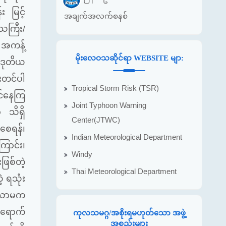
်း
မြင့်
အချက်အလက်စနစ်
ေသကြီး
/
အကန့်
မိုးလေဝသဆိုင်ရာ WEBSITE မျာ:
ဒုတိယ
းတင်ပါ
Tropical Storm Risk (TSR)
ာင်နေကြ
Joint Typhoon Warning
ာ
သိရှိ
Center(JTWC)
စေရန်၊
Indian Meteorological Department
ကြောင်း၊
Windy
ဖြစ်တဲ့
Thai Meteorological Department
့
ရသုံး
ကိုသာမက
ရောက်
ကုလသမဂ္ဂ/အစိုးရမဟုတ်သော အဖွဲ့
အစည်းများ