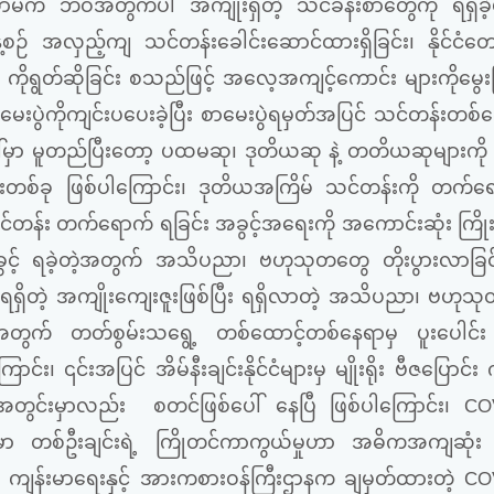
ာမက
ဘဝအတွက်ပါ
အကျိုးရှိတဲ့
သင်ခန်းစာတွေကို
ရရှိခဲ
့စဉ်
အလှည့်ကျ သင်တန်းခေါင်းဆောင်ထားရှိခြင်း၊
နိုင်ငံ
 ကိုရွတ်ဆိုခြင်း
စသည်ဖြင့်
အလေ့အကျင့်ကောင်း
များကိုမွေ
ေးပွဲကိုကျင်းပပေးခဲ့ပြီး
စာမေးပွဲရမှတ်အပြင်
သင်တန်းတစ်လ
မှာ
မူတည်ပြီးတော့
ပထမဆု၊
ဒုတိယဆု
နဲ့
တတိယဆုများကို
းတစ်ခု
ဖြစ်ပါကြောင်း၊ ဒုတိယအကြိမ် သင်တန်းကို
တက်ရေ
်တန်း
တက်ရောက် ရခြင်း အခွင့်အရေးကို
အကောင်းဆုံး
ကြိ
င့်
ရခဲ့တဲ့အတွက်
အသိပညာ၊
ဗဟုသုတတွေ
တိုးပွားလာခြ
ရှိတဲ့ အကျိုးကျေးဇူးဖြစ်ပြီး
ရရှိလာတဲ့
အသိပညာ၊
ဗဟုသု
းအတွက်
တတ်စွမ်းသရွေ့
တစ်ထောင့်တစ်နေရာမှ
ပူးပေါင်း
ာင်း၊ ၎င်းအပြင် အိမ်နီးချင်းနိုင်ငံများမှ
မျိုးရိုး ဗီဇပြောင်း
ငံအတွင်းမှာလည်း
စတင်ဖြစ်ပေါ် နေပြီ
ဖြစ်ပါကြောင်း၊
COV
ှာ
တစ်ဦးချင်းရဲ့
ကြိုတင်ကာကွယ်မှုဟာ
အဓိကအကျဆုံး
ကျန်းမာရေးနှင့်
အားကစားဝန်ကြီးဌာနက
ချမှတ်ထားတဲ့
COV