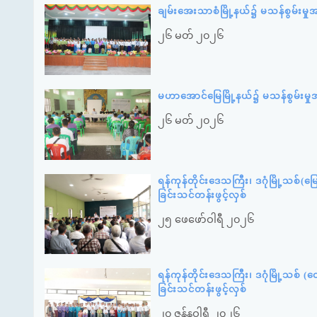
ချမ်းအေးသာစံမြို့နယ်၌ မသန်စွမ်းမှု
၂၆ မတ် ၂၀၂၆
မဟာအောင်မြေမြို့နယ်၌ မသန်စွမ်းမှု
၂၆ မတ် ၂၀၂၆
ရန်ကုန်တိုင်းဒေသကြီး၊ ဒဂုံမြို့သစ်(မြ
ခြင်းသင်တန်းဖွင့်လှစ်
၂၅ ဖေဖော်ဝါရီ ၂၀၂၆
ရန်ကုန်တိုင်းဒေသကြီး၊ ဒဂုံမြို့သစ် (တ
ခြင်းသင်တန်းဖွင့်လှစ်
၂၀ ဇန်နဝါရီ ၂၀၂၆