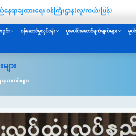
းရှင်း
ဝန်ဆောင်မှုလုပ်ငန်း
ပူးပေါင်းဆောင်ရွက်ချက်များ
မူဝါ
းများ
ဌာန သတင်းများ