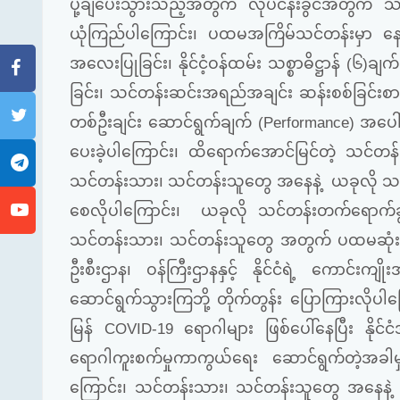
ပို့ချပေးသွားသည့်အတွက် လုပ်ငန်းခွင်အတွက်
သ
ယုံကြည်ပါကြောင်း၊ ပထမအကြိမ်သင်တန်းမှာ
နေ
အလေးပြုခြင်း၊
နိုင်ငံ့ဝန်ထမ်း
သစ္စာဓိဋ္ဌာန်
(
၆
)
ချက်
ခြင်း၊
သင်တန်းဆင်းအရည်အချင်း
ဆန်းစစ်ခြင်းစာမ
တစ်ဦးချင်း
ဆောင်ရွက်ချက်
(Performance)
အပေါ်
ပေးခဲ့ပါကြောင်း၊ ထိရောက်အောင်မြင်တဲ့
သင်တန်
သင်တန်းသား၊
သင်တန်းသူတွေ
အနေနဲ့
ယခုလို
သင
စေလိုပါကြောင်း၊
ယခုလို
သင်တန်းတက်ရောက်ခွ
သင်တန်းသား၊
သင်တန်းသူတွေ
အတွက်
ပထမဆုံးရ
ဦးစီးဌာန၊
ဝန်ကြီးဌာနနှင့် နိုင်ငံရဲ့
ကောင်းကျို
ဆောင်ရွက်သွားကြဘို့
တိုက်တွန်း
ပြောကြားလိုပါကြေ
မြန်
COVID-19
ရောဂါများ
ဖြစ်ပေါ်နေပြီး
နိုင်
ရောဂါကူးစက်မှုကာကွယ်ရေး
ဆောင်ရွက်တဲ့အခါမ
ကြောင်း၊ သင်တန်းသား၊
သင်တန်းသူတွေ
အနေနဲ့