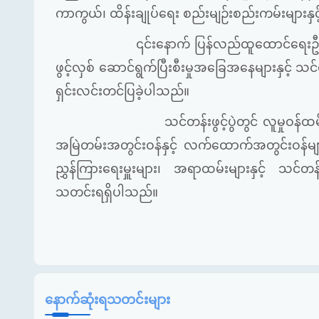
ကာကွယ်၊
ထိန်းချုပ်ရေး
စည်းမျဉ်းစည်းကမ်းများနှ
၎င်းနောက် ပြန်လည်ထူထောင်ရေးဦးစီးဌာန၊ 
ဖွင့်လှစ် ဆောင်ရွက်ပြီးစီးမှုအခြေအနေများနှင့်
ရှင်းလင်းတင်ပြခဲ့ပါသည်။
သင်တန်းဖွင့်ပွဲတွင် လူမှုဝန်ထမ်း၊ ကယ
အမြဲတမ်းအတွင်းဝန်နှင့် လက်ထောက်အတွင်းဝန်မျာ
ညွှန်ကြားရေးမှူးများ၊ အရာထမ်းများနှင့် သင်
သတင်းရရှိပါသည်။
နောက်ဆုံးရသတင်းများ