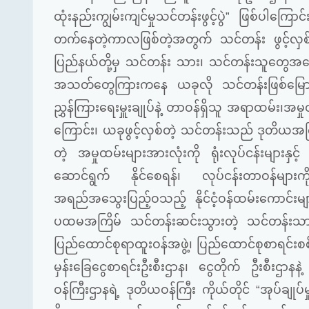
ထုံးနည်းကျွမ်းကျင်မှုသင်တန်းဖွင့်ပွဲ” ဖြစ်ပါကြောင
တက်နေတဲ့ကာလဖြစ်တဲ့အတွက်
သင်တန်း ဖွင့်လှစ်
ပြည်နယ်တို့မှ
သင်တန်း သား၊
သင်တန်းသူတွေအနေ
အသတ်တွေကြားကနေ
ယခုလို
သင်တန်းဖြစ်မြေ
ညွှန်ကြားရေးမှူးချုပ်နဲ့
တာဝန်ရှိသူ
အရာထမ်း၊အမှုထ
ကြောင်း၊ ယခုဖွင့်လှစ်တဲ့
သင်တန်းသည်
ဒုတိယအက
တဲ့
အမှုထမ်းများအားလုံးကို
ရုံးလုပ်ငန်းများနှင့်
ဆောင်ရွက် နိုင်စေရန်၊
လုပ်ငန်းတာဝန်များကိ
အရည်အသွေးပြည့်ဝသည့်
နိုင်ငံ့ဝန်ထမ်းကောင်းမျ
ပထမအကြိမ်
သင်တန်းဆင်းသွားတဲ့
သင်တန်းသာ
ပြည်ထောင်စုရာထူးဝန်အဖွဲ့၊
ပြည်ထောင်စုစာရင်းစစ်ခ
မှန်းခြေငွေစာရင်းဦးစီးဌာန၊
ငွေတိုက် ဦးစီးဌာနနဲ့
ဝန်ကြီးဌာနရဲ့
ဒုတိယဝန်ကြီး
ကိုယ်တိုင်
“
အုပ်ချုပ်မှု