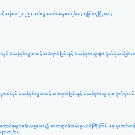
တန်း(၁/၂၀၂၅) ဆင်းပွဲအခမ်းအနားကျင်းပ(ကျိုင်းတုံမြို့နယ်)
ယ်တွင် မသန်စွမ်းမှုအဆင့်သတ်မှတ်ခြင်းနှင့် မသန်စွမ်းသူများ မှတ်ပုံတင်ခြင်းသ
ြို့နယ်တွင် မသန်စွမ်းမှုအဆင့်သတ်မှတ်ခြင်းနှင့် မသန်စွမ်းသူ များ မှတ်ပုံတင်
ထောင်ရေးစခန်း(မန္တလေး)၌ စေတနာ့ဝန်ထမ်းမူးယစ်ကြီးကြပ် ရေးမှူးသင်တန
အနားကျင်းပ