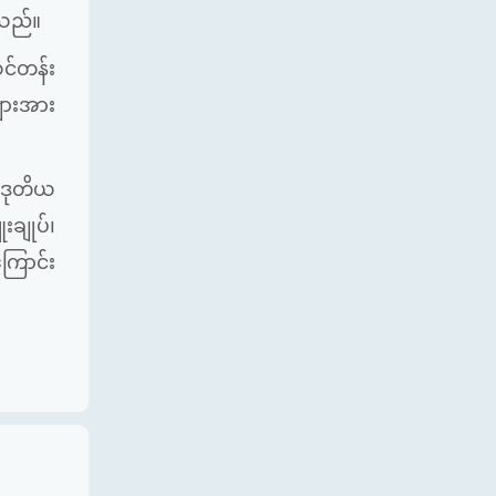
ါသည်။
င်တန်း
များအား
ဒုတိယ
ချုပ်၊
ြောင်း