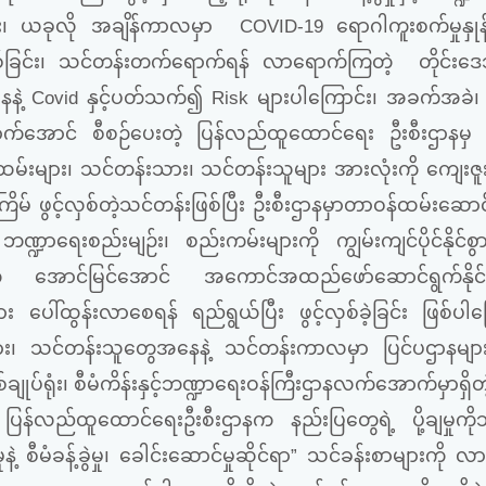
်း၊ ယခုလို
အချိန်ကာလမှာ
COVID-19
ရောဂါကူးစက်မှုနှုန
ခြင်း၊
သင်တန်းတက်ရောက်ရန်
လာရောက်ကြတဲ့
တိုင်းဒ
နဲ့
Covid
နှင့်ပတ်သက်၍
Risk
များပါကြောင်း၊ အခက်အခဲ၊
ာက်အောင်
စီစဉ်ပေးတဲ့
ပြန်လည်ထူထောင်ရေး ဦးစီးဌာနမှ
မ်းများ၊
သင်တန်းသား၊
သင်တန်းသူများ
အားလုံးကို
ကျေးဇူ
ြိမ်
ဖွင့်လှစ်တဲ့သင်တန်းဖြစ်ပြီး ဦးစီးဌာနမှာတာဝန်ထမ်းဆေ
ဘဏ္ဍာရေးစည်းမျဉ်း၊
စည်းကမ်းများကို
ကျွမ်းကျင်ပိုင်နိုင်စွ
ု
အောင်မြင်အောင်
အကောင်အထည်ဖော်ဆောင်ရွက်နိုင်
ား
ပေါ်ထွန်းလာစေရန်
ရည်ရွယ်ပြီး
ဖွင့်လှစ်ခဲ့ခြင်း ဖြစ်ပါ
း၊
သင်တန်းသူတွေအနေနဲ့
သင်တန်းကာလမှာ
ပြင်ပဌာနများ
ျုပ်ရုံး၊
စီမံကိန်းနှင့်ဘဏ္ဍာရေးဝန်ကြီးဌာနလက်အောက်မှာရှိတဲ
ပြန်လည်ထူထောင်ရေးဦးစီးဌာနက
နည်းပြတွေရဲ့
ပို့ချမှု
နဲ့
စီမံခန့်ခွဲမှု၊
ခေါင်းဆောင်မှုဆိုင်ရာ
”
သင်ခန်းစာများကို
လာ