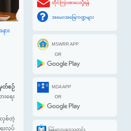
တိုင်ကြားစာပေးပို့ရန်
အမေး၊အဖြေကဏ္ဍများ
းအနား
MSWRR APP
OR
မှတ်စဉ်
MDA APP
ထားရေး
OR
လှစ်တဲ့
ရေးလုပ်
မြန်မာဥပဒေသတင်း