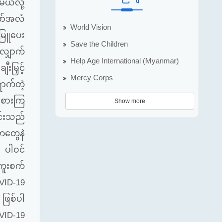
့မယ်လို့
တော်အလံ
World Vision
းမြူပေး
Save the Children
ျှောက်
Help Age International (Myanmar)
ချီးမြှင့်
Mercy Corps
ာက်တဲ့
ုးစားကြ
Show more
င်းသည်
တတွေနဲ
ပါဝင်
ကူးစက်
ID-19
ဖြစ်ပါ
ID-19