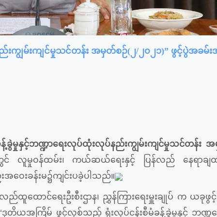
လုပ်နည်းကျွမ်းကျင်မှုသင်တန်း အမှတ်စဉ်(၂/၂၀၂၁)” ဖွင့်ပွဲအခမ်
 (၅) ရက်၊
ံခန့်ခွဲမှုနှင့်ဘဏ္ဍာရေးလုပ်ထုံးလုပ်နည်းကျွမ်းကျင်မှုသင်တန်း အ
်းတွင် လူမှုဝန်ထမ်း၊ ကယ်ဆယ်ရေးနှင့် ပြန်လည် နေရာချ
်းအဝေးခန်းမ၌ကျင်းပခဲ့ပါသည်။
န်လည်ထူထောင်ရေးဦးစီးဌာန၊ ညွှန်ကြားရေးမှူးချုပ် က ယခုဖွင့်
အကြိမ် ဖွင့်လှစ်သည့် ရုံးလုပ်ငန်းစီမံခန့်ခွဲမှုနှင့် ဘဏ္ဍ