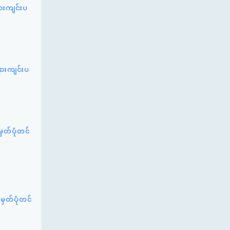
နားကျင်းပ
နားကျင်းပ
မှတ်ပုံတင်
 မှတ်ပုံတင်