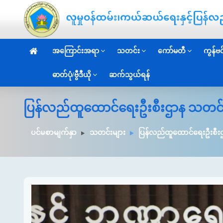
အကြောင်းအရာ
သတင်း
ကော်မတီ
ကွန်ဗင်
ဓာတ်ပုံ/ဗွီဒီယို
ဆက်သွယ်ရန်
ပြန်လည်ထူထောင်ရေးဦးစီးဌာန သတင်
ပင်မစာမျက်နှာ
သတင်းများ
ပြန်လည်ထူထောင်ရေးဦးစီး