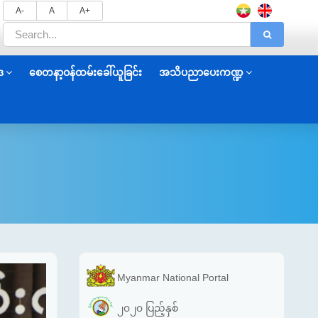
A-
A
A+
ဒ
စေတနာ့ဝန်ထမ်းခေါ်ယူခြင်း
အသိပညာပေးကဏ္ဍ
Myanmar National Portal
၂၀၂၀ ပြည့်နှစ်