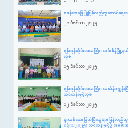
စခန်းအခြေပြုပြန်လည်ထူထောင်ရေးသင်
၂၀ ဒီဇင်ဘာ ၂၀၂၅
ရန်ကုန်တိုင်းဒေသကြီး၊ အင်းစိန်မြို့န
လှစ်
၁၅ ဒီဇင်ဘာ ၂၀၂၅
ရန်ကုန်တိုင်းဒေသကြီး၊ သင်္ဃန်းကျွန်းမ
သင်တန်းဖွင့်လှစ်
၁၂ ဒီဇင်ဘာ ၂၀၂၅
မူးယစ်ဆေးဖြတ်ပြီးသူများပြန်လည်ထူ
စဉ်(၁/၂၀၂၅) သင်တန်းဖွင့်ပွဲ အခမ်း