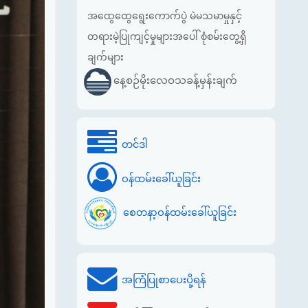
အထွေထွေရွေးကောက်ပွဲ မဲမသမာမှုနှင့်
တရားမဲ့ပြုကျင့်မှုများအပေါ် စုံစမ်းတွေ့ရှိ
ချက်များ
နေ့စဉ်မိုးလေဝသခန့်မှန်းချက်
တင်ဒါ
ဝန်ထမ်းခေါ်ယူခြင်း
စေတနာ့ဝန်ထမ်းခေါ်ယူခြင်း
အကြံပြုစာပေးပို့ရန်