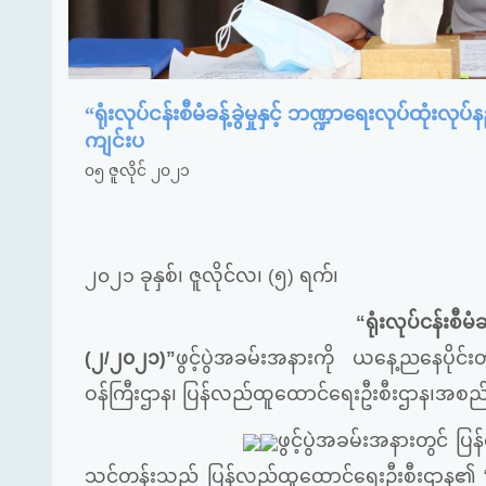
“ရုံးလုပ်ငန်းစီမံခန့်ခွဲမှုနှင့် ဘဏ္ဍာရေးလုပ်ထုံး
ကျင်းပ
၀၅ ဇူလိုင် ၂၀၂၁
၂၀၂၁ ခုနှစ်၊ ဇူလိုင်လ၊
“ရုံးလုပ်ငန်းစီမ
(၂/၂၀၂၁)”
ဖွင့်ပွဲအခမ်းအနားကို ယနေ့ညနေပိုင
ဝန်ကြီးဌာန၊ ပြန်လည်ထူထောင်ရေးဦးစီးဌာန၊အစည
ဖွင့်ပွဲအခမ်းအနားတွင် ပြ
သင်တန်းသည်
ပြန်လည်ထူထောင်ရေးဦးစီးဌာန၏ “ဒုတိယ