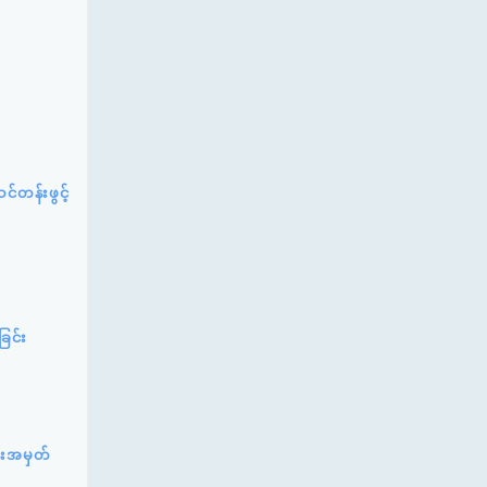
င်တန်းဖွင့်
ခြင်း
်းအမှတ်