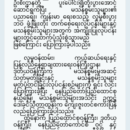
ဦးစီးဌာနတို့ ပူးပေါင်း၍တိုးပွားအောင်
ဆောင်ရွက်ပြီး မသန်စွမ်းသူများ၏
ပညာရေး၊ ကျန်းမာ ရေးစသည့် လူမှုစီးပွား
ဘဝ ဖွံ့ဖြိုးတိုး တက်စေရေး
လုပ်ငန်းများနှင့်
မသန်စွမ်းသူများအတွက် အကျိုးပြုလုပ်ငန်း
များတွင်ထောက်ပံ့သုံးစွဲသွားမည်
ဖြစ်ကြောင်း ပြောကြားခဲ့ပါသည်။
လူမှုဝန်ထမ်း၊
ကယ်ဆယ်ရေးနှင့်
ပြန်လည်နေရာချထားရေးဝန်ကြီးဌာန
၊
ဒုတိယဝန်ကြီးက မသန်စွမ်းမှုအဆင့်
သတ်မှတ်ခြင်းနှင့် မသန်စွမ်းသူများ
မှတ်ပုံတင်ခြင်းလုပ်ငန်းစဉ်များကို
ရှင်း လင်း
ပြောကြားခဲ့ပြီး နေပြည်တော်ပြည်ထောင်စု
နယ်မြေ၊ မသန်စွမ်းသူများအသင်း ဥက္ကဋ္ဌ
ဒေါ်ခင်သီတာထွန်းက ကျေးဇူးတင်စကားပြန်
လည်ပြောကြားခဲ့ပါသည်။
ထို့နောက် ပြည်ထောင်စုဝန်ကြီး၊ ဒုတိယ
ဝန်ကြီး၊ နေပြည်တော်ကောင်စီ ဝင် နှင့်