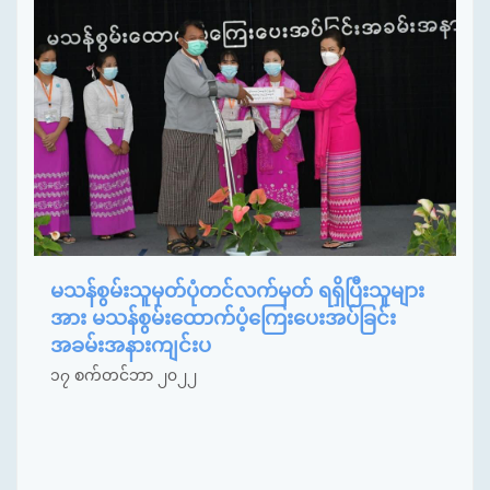
မသန်စွမ်းသူမှတ်ပုံတင်လက်မှတ် ရရှိပြီးသူများ
အား မသန်စွမ်းထောက်ပံ့ကြေးပေးအပ်ခြင်း
အခမ်းအနားကျင်းပ
၁၇ စက်တင်ဘာ ၂၀၂၂