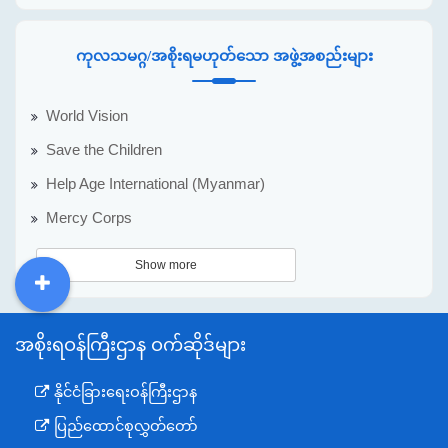
ကုလသမဂ္ဂ/အစိုးရမဟုတ်သော အဖွဲ့အစည်းများ
World Vision
Save the Children
Help Age International (Myanmar)
Mercy Corps
Show more
DDM
MOS
DSW
DOR
အစိုးရဝန်ကြီးဌာန ဝက်ဆိုဒ်များ
နိုင်ငံခြားရေးဝန်ကြီးဌာန
ပြည်ထောင်စုလွှတ်တော်