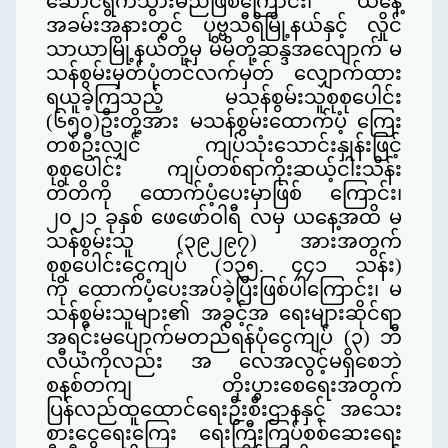
ဆောင်ရွက်သွားမည်ဖြစ်ကြောင်း၊ ယနေ့
အခမ်းအနားတွင် ပုဗ္ဗသီရိမြို့နယ်နှင့် လှိုင်
သာယာမြို့နယ်တို့မှ မိမိတို့ဆန္ဒအလျောက် မ
သန်စွမ်းမှတ်ပုံတင်လက်မှတ် လျှောက်ထား
ရယူခဲ့ကြသည့် မသန်စွမ်းသူစုစုပေါင်း
(၆၅၀)ဦးတို့
အား မသန်စွမ်းထောက်ပံ့ ကြေး
တစ်ဦးလျှင် ကျပ်သုံးသောင်းနှုန်းဖြင့်
စုစုပေါင်း ကျပ်တစ်ရာကိုးဆယ့်ငါးသိန်း
တိတိကို ထောက်ပံ့ပေးမှာဖြစ် ကြောင်း၊
၂၀၂၁ ခုနှစ် ဖေဖော်ဝါရီ လမှ ယနေ့အထိ မ
သန်စွမ်းသူ (၃၉၂၉၇) အားအတွက်
စုစုပေါင်းငွေကျပ် (၁၃၅. ၄၄၁ သန်း)
ကို
ထောက်ပံ့ပေးအပ်ခဲ့ပြီးဖြစ်ပါကြောင်း၊ မ
သန်စွမ်းသူများ၏ အခွင့်အ ရေးများဆိုင်ရာ
အရင်းမပျောက်မတည်ရန်ပုံငွေကျပ် (၃) ဘီ
လီယံကိုလည်း အ လေအလွင့်မရှိစေဘဲ
စနစ်တ
ကျ တိုးပွားစေရေးအတွက်
ပြန်လည်ထူထောင်ရေးဦးစီးဌာနနှင့် အသေး
စားငွေရေးကြေး ရေးကြီးကြပ်စစ်ဆေးရေး