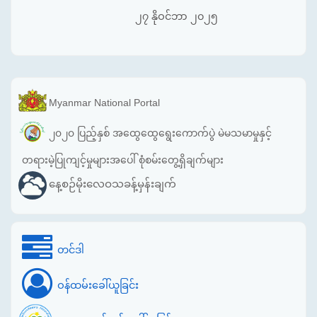
၂၇ နိုဝင်ဘာ ၂၀၂၅
Myanmar National Portal
၂၀၂၀ ပြည့်နှစ် အထွေထွေရွေးကောက်ပွဲ မဲမသမာမှုနှင့်
တရားမဲ့ပြုကျင့်မှုများအပေါ် စုံစမ်းတွေ့ရှိချက်များ
နေ့စဉ်မိုးလေဝသခန့်မှန်းချက်
တင်ဒါ
ဝန်ထမ်းခေါ်ယူခြင်း