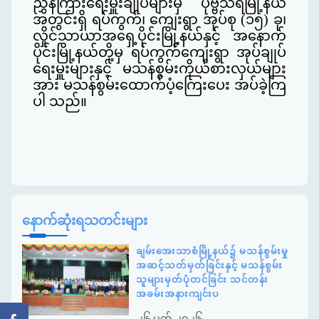
ညွှန်ကြားရေးမှူးချုပ်များမှ ပုဗ္ဗသီရိမြို့နယ်
အတွင်းရှိ ရပ်ကွက်၊ ကျေးရွာ အုပ်စု (၁၅) ခု၊
လှိုင်သာယာအရှေ့ပိုင်းမြို့နယ်နှင့် အနောက်
ပိုင်းမြို့နယ်တို့မှ ရပ်ကွက်ကျေးရွာ အုပ်ချုပ်
ရေးမှူးများနှင့် မသန်စွမ်းကိုယ်စားလှယ်များ
အား မသန်စွမ်းထောက်ပံ့ကြေးပေး အပ်ခဲ့
ကြ
ပါ သည်။
နောက်ဆုံးရသတင်းများ
ချမ်းအေးသာစံမြို့နယ်၌ မသန်စွမ်းမှု
အဆင့်သတ်မှတ်ခြင်းနှင့် မသန်စွမ်း
သူများမှတ်ပုံတင်ခြင်း သင်တန်း
အခမ်းအနားကျင်းပ
၂၆ မတ် ၂၀၂၆