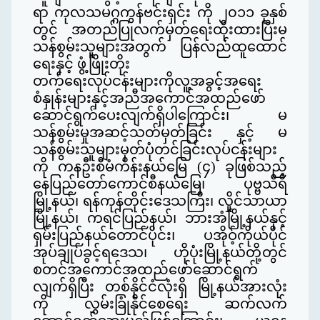
ရာ ကုလသမဂ္ဂကွန်ဗင်းရှင်း ကို ၂၀၁၁ ခုနှစ်
တွင်
အတည်ပြုလက်မှတ်ရေးထိုးထားပြီးမ
သန်စွမ်းသူများအတွက် ပြန်လည်ထူထောင်
ရေးနှင့် ဖွံ့ဖြိုးတိုး
တက်ရေးလုပ်ငန်းများကိုလူ့အခွင့်အရေး
စံနှုန်းများနှင့်အညီအကောင်အထည်ဖော်
ဆောင်ရွက်ပေးလျက်ရှိပါကြောင်း၊ မ
သန်စွမ်းမှုအဆင့်သတ်မှတ်ခြင်း နှင့် မ
သန်စွမ်းသူများမှတ်ပုံတင်ခြင်းလုပ်ငန်းများ
ကို ကနဦးစီမံကိန်းနယ်မြေ (၄) ခုဖြစ်သည့်
နေပြည်တော်ကောင်စီနယ်မြေ၊ ပုဗ္ဗသီရိ
မြို့နယ်၊ ရန်ကုန်တိုင်းဒေသကြီး၊ လှိုင်သာယာ
မြို့နယ်၊ ကရင်ပြည်နယ်၊ ဘားအံမြို့နယ်နှင့်
ရှမ်းပြည်နယ်တောင်ပိုင်း၊ ပအိုဝ့်ကိုယ်ပိုင်
အု
ပ်ချုပ်ခွင့်ရဒေသ၊ ဟိုပုံးမြို့နယ်တို့တွင်
စတင်အကောင်အထည်ဖော်ဆောင်ရွက်
လျက်ရှိပြီး တစ်နိုင်ငံလုံးရှိ မြို့နယ်အားလုံး
ကို လွှမ်းခြုံနိုင်စေရေး ဆက်လက်