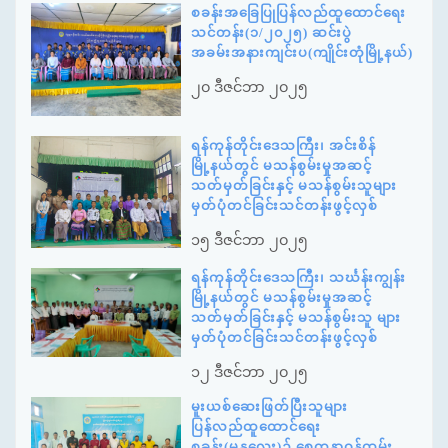
စခန်းအခြေပြုပြန်လည်ထူထောင်ရေး
သင်တန်း(၁/၂၀၂၅) ဆင်းပွဲ
အခမ်းအနားကျင်းပ(ကျိုင်းတုံမြို့နယ်)
၂၀ ဒီဇင်ဘာ ၂၀၂၅
ရန်ကုန်တိုင်းဒေသကြီး၊ အင်းစိန်
မြို့နယ်တွင် မသန်စွမ်းမှုအဆင့်
သတ်မှတ်ခြင်းနှင့် မသန်စွမ်းသူများ
မှတ်ပုံတင်ခြင်းသင်တန်းဖွင့်လှစ်
၁၅ ဒီဇင်ဘာ ၂၀၂၅
ရန်ကုန်တိုင်းဒေသကြီး၊ သင်္ဃန်းကျွန်း
မြို့နယ်တွင် မသန်စွမ်းမှုအဆင့်
သတ်မှတ်ခြင်းနှင့် မသန်စွမ်းသူ များ
မှတ်ပုံတင်ခြင်းသင်တန်းဖွင့်လှစ်
၁၂ ဒီဇင်ဘာ ၂၀၂၅
မူးယစ်ဆေးဖြတ်ပြီးသူများ
ပြန်လည်ထူထောင်ရေး
စခန်း(မန္တလေး)၌ စေတနာ့ဝန်ထမ်း