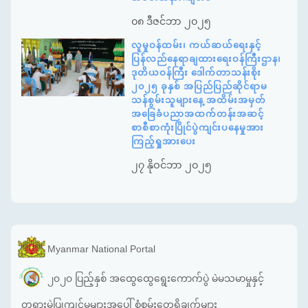
၀၈ ဒီဇင်ဘာ ၂၀၂၅
လူမှုဝန်ထမ်း၊ ကယ်ဆယ်ရေးနှင့်
ပြန်လည်နေရာချထားရေးဝန်ကြီးဌာန၊
ဒုတိယဝန်ကြီး ဒေါက်တာသန်းစိုး
၂၀၂၅ ခုနှစ် အပြည်ပြည်ဆိုင်ရာမ
သန်စွမ်းသူများနေ့ အထိမ်းအမှတ်
အခြေခံပညာအထက်တန်းအဆင့်
စာစီစာကုံးပြိုင်ပွဲကျင်းပနေမှုအား
ကြည့်ရှုအားပေး
၂၇ နိုဝင်ဘာ ၂၀၂၅
Myanmar National Portal
၂၀၂၀ ပြည့်နှစ် အထွေထွေရွေးကောက်ပွဲ မဲမသမာမှုနှင့်
တရားမဲ့ပြုကျင့်မှုများအပေါ် စုံစမ်းတွေ့ရှိချက်များ