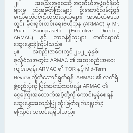
၂။
အစည်းအဝေးသို့ အာဆီယံအဖွဲ့ဝင်နိုင်ငံ
များမှ သံအမတ်ကြီးများ၊ ဦးဆောင်လမ်းညွှန်
ကော်မတီဝင်ကိုယ်စားလှယ်များ၊ အာဆီယံဒေသ
တွင်း မိုင်းရှင်းလင်း‌ရေးဗဟိုဌာန (ARMAC) မှ Mr.
Prum Suonpraseth (Executive Director,
ARMAC) နှင့် တာဝန်ရှိသူများ တက်ရောက်
ဆွေးနွေးခဲ့ကြပါသည်။
၃။
အစည်းအဝေးတွင် ၂၀၂၂ခုနှစ်၊
ဇူလိုင်လအတွင်း ARMAC ၏ အထူးစည်းအဝေး
ကျင်းပရန်၊ ARMAC ၏ TOR နှင့် Mid-Term
Review တို့ကိုဆောင်ရွက်ရန်၊ ARMAC ၏ လက်ရှိ
ဖွဲ့စည်းပုံကို ပြင်ဆင်သုံးသပ်ရန်၊ ARMAC ၏
ငွေကြေးအထောက်အပံ့တို့ကို ကောင်းမွန်စေရန်
ဆွေးနွေးအတည်ပြု ဆုံးဖြတ်ချက်ချမှတ်ခဲ့
ကြောင်း သတင်းရရှိပါသည်။