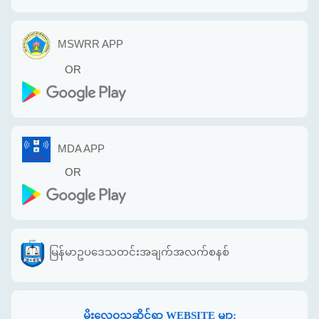
MSWRR APP
OR
MDA APP
OR
မြန်မာဥပဒေသတင်းအချက်အလက်စနစ်
မိုးလေဝသဆိုင်ရာ WEBSITE မျာ: