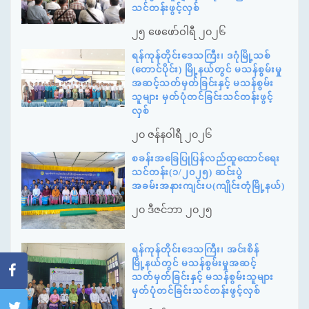
သင်တန်းဖွင့်လှစ်
၂၅ ဖေဖော်ဝါရီ ၂၀၂၆
ရန်ကုန်တိုင်းဒေသကြီး၊ ဒဂုံမြို့သစ်
(တောင်ပိုင်း) မြို့နယ်တွင် မသန်စွမ်းမှု
အဆင့်သတ်မှတ်ခြင်းနှင့် မသန်စွမ်း
သူများ မှတ်ပုံတင်ခြင်းသင်တန်းဖွင့်
လှစ်
၂၀ ဇန်နဝါရီ ၂၀၂၆
စခန်းအခြေပြုပြန်လည်ထူထောင်ရေး
သင်တန်း(၁/၂၀၂၅) ဆင်းပွဲ
အခမ်းအနားကျင်းပ(ကျိုင်းတုံမြို့နယ်)
၂၀ ဒီဇင်ဘာ ၂၀၂၅
ရန်ကုန်တိုင်းဒေသကြီး၊ အင်းစိန်
မြို့နယ်တွင် မသန်စွမ်းမှုအဆင့်
သတ်မှတ်ခြင်းနှင့် မသန်စွမ်းသူများ
မှတ်ပုံတင်ခြင်းသင်တန်းဖွင့်လှစ်