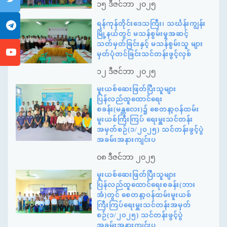
၁၅ ဒီဇင်ဘာ ၂၀၂၅
ရန်ကုန်တိုင်းဒေသကြီး၊ သင်္ဃန်းကျွန်း
မြို့နယ်တွင် မသန်စွမ်းမှုအဆင့်
သတ်မှတ်ခြင်းနှင့် မသန်စွမ်းသူ များ
မှတ်ပုံတင်ခြင်းသင်တန်းဖွင့်လှစ်
၁၂ ဒီဇင်ဘာ ၂၀၂၅
မူးယစ်ဆေးဖြတ်ပြီးသူများ
ပြန်လည်ထူထောင်ရေး
စခန်း(မန္တလေး)၌ စေတနာ့ဝန်ထမ်း
မူးယစ်ကြီးကြပ် ရေးမှူးသင်တန်း
အမှတ်စဉ်(၁/၂၀၂၅) သင်တန်းဖွင့်ပွဲ
အခမ်းအနားကျင်းပ
၀၈ ဒီဇင်ဘာ ၂၀၂၅
မူးယစ်ဆေးဖြတ်ပြီးသူများ
ပြန်လည်ထူထောင်ရေးစခန်း(ဘား
အံ)တွင် စေတနာ့ဝန်ထမ်းမူးယစ်
ကြီးကြပ်ရေးမှူးသင်တန်းအမှတ်
စဉ်(၁/၂၀၂၅) သင်တန်းဖွင့်ပွဲ
အခမ်းအနားကျင်းပ