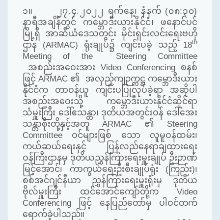
၁။
၂၇.၄.၂၀၂၂ ရက်နေ့၊ နံနက် (၀၈:၃၀)
နာရီအချိန်တွင် ကမ္ဘောဒီးယားနိုင်ငံ၊
ဖနောင်ပင်
မြို့ရှိ အာဆီယံဒေသတွင်း မိုင်းရှင်းလင်းရေးဗဟို
th
ဌာန (ARMAC) ရုံးချုပ်၌ ကျင်းပခဲ့ သည့် 18
Meeting of the
Steering Committee
အစည်းအဝေးအား Video Conferencing စနစ်
ဖြင့် ARMAC ၏
အလှည့်ကျဉက္ကဋ္ဌ ကမ္ဘောဒီးယား
နိုင်ငံက တာဝန်ယူ ကျင်းပပြုလုပ်ခဲ့ရာ အဆိုပါ
အစည်းအဝေးသို့ ကမ္ဘောဒီးယားနိုင်ငံဆိုင်ရာ
သံမှူးကြီး ဒေါ်ဧသန္တာ၊ ဒုတိယအတွင်းဝန် ဒေါ်အေး
သန္တာစိုးတို့နှင့်အတူ ARMAC ၏ Steering
Committee ဝင်များဖြစ် သော လူမူဝန်ထမ်း၊
ကယ်ဆယ်ရေးနှင့် ပြန်လည်နေရာချထားရေး
ဝန်ကြီးဌာနမှ ဒုတိယညွှန်ကြားရေးမှူးချုပ် ဦးဉာဏ်
မြင့်အောင်၊ ကာကွယ်ရေးဦးစီးချုပ်ရုံး (ကြည်း)၊
စစ်အင်ဂျင်နီယာ ညွှန်ကြားရေးမှူးရုံးမှ ဒုတိယ
ဗိုလ်မှူးကြီး ထင်အောင်ကျော်တို့က Video
Conferencing ဖြင့် နေပြည်တော်မှ ပါဝင်တက်
ရောက်ခဲ့ပါသည်။