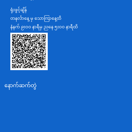
ရင်းနှီးမြှုပ်နှံမှုနှင့် နိုင်ငံခြားစီးပွားဆက်သွယ်ရေးဝန်ကြီးဌာန
ရုံးဖွင့်ချိန်
အပြည်ပြည်ဆိုင်ရာပူးပေါင်းဆောင်ရွက်ရေးဝန်ကြီးဌာန
တနင်္လာနေ့ မှ သောကြာနေ့ထိ
ပြန်ကြားရေးဝန်ကြီးဌာန
နံနက် ၉းဝ၀ နာရီမှ ညနေ ၅းဝ၀ နာရီထိ
သာသနာရေးနှင့် ယဉ်ကျေးမှုဝန်ကြီးဌာန
စိုက်ပျိုးရေး၊မွေးမြူရေးနှင့်ဆည်မြောင်းဝန်ကြီးဌာန
ပို့ဆောင်ရေးနှင့်ဆက်သွယ်ရေးဝန်ကြီးဌာန
သယံဇာတနှင့်ပတ်ဝန်းကျင်ထိန်းသိမ်းရေးဝန်ကြီးဌာန
လျှပ်စစ်နှင့်စွမ်းအင်ဝန်ကြီးဌာန
နောက်ဆက်တွဲ
အလုပ်သမား၊လူဝင်မှုကြီးကြပ်ရေးနှင့်ပြည်သူ့အင်အား
ဝန်ကြီးဌာန
စီးပွားရေးနှင့်ကူးသန်းရောင်းဝယ်ရေးဝန်ကြီးဌာန
ပညာရေးဝန်ကြီးဌာန
ကျန်းမာရေးနှင့်အားကစားဝန်ကြီးဌာန