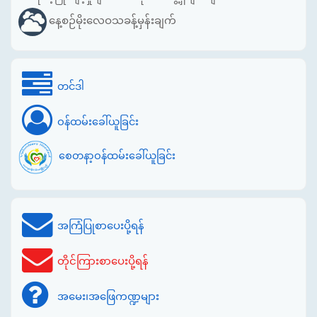
နေ့စဉ်မိုးလေဝသခန့်မှန်းချက်
တင်ဒါ
ဝန်ထမ်းခေါ်ယူခြင်း
စေတနာ့ဝန်ထမ်းခေါ်ယူခြင်း
အကြံပြုစာပေးပို့ရန်
တိုင်ကြားစာပေးပို့ရန်
အမေး၊အဖြေကဏ္ဍများ