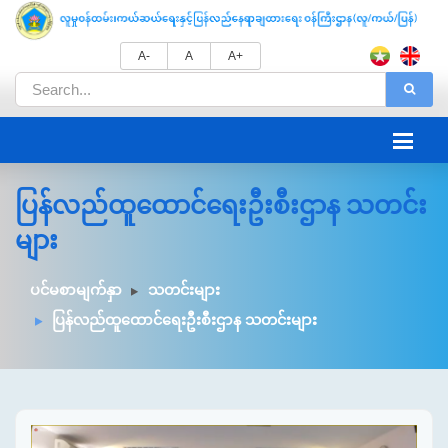
A-
A
A+
ပြန်လည်ထူထောင်ရေးဦးစီးဌာန သတင်း
များ
ပင်မစာမျက်နှာ
သတင်းများ
ပြန်လည်ထူထောင်ရေးဦးစီးဌာန သတင်းများ