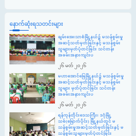
နောက်ဆုံးရသတင်းများ
ချမ်းအေးသာစံမြို့နယ်၌ မသန်စွမ်းမှု
အဆင့်သတ်မှတ်ခြင်းနှင့် မသန်စွမ်း
သူများမှတ်ပုံတင်ခြင်း သင်တန်း
အခမ်းအနားကျင်းပ
၂၆ မတ် ၂၀၂၆
မဟာအောင်မြေမြို့နယ်၌ မသန်စွမ်းမှု
အဆင့်သတ်မှတ်ခြင်းနှင့် မသန်စွမ်း
သူများ မှတ်ပုံတင်ခြင်း သင်တန်း
အခမ်းအနားကျင်းပ
၂၆ မတ် ၂၀၂၆
ရန်ကုန်တိုင်းဒေသကြီး၊ ဒဂုံမြို့
သစ်(မြောက်ပိုင်း) မြို့နယ်တွင် မ
သန်စွမ်းမှုအဆင့်သတ်မှတ်ခြင်းနှင့် မ
သန်စွမ်းသူများမှတ်ပုံတင်ခြင်း