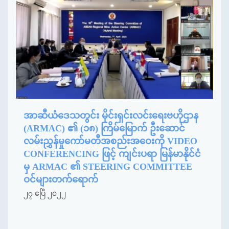
အာဆီယံဒေသတွင်း မိုင်းရှင်းလင်းရေးဗဟိုဌာန
(ARMAC) ၏ (၁၈) ကြိမ်မြောက် ဦးဆောင်
လမ်းညွှန်မှုကော်မတီအစည်းအဝေးကို VIDEO
CONFERENCING ဖြင့် ကျင်းပရာ မြန်မာနိုင်ငံ
မှ ARMAC ၏ STEERING COMMITTEE
ဝင်များတက်ရောက်
၂၇ ဧပြီ ၂၀၂၂