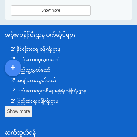
Show more
အစိုးရဝန်ကြီးဌာန ဝက်ဆိုဒ်များ
နိုင်ငံခြားရေးဝန်ကြီးဌာန
ပြည်ထောင်စုလွှတ်တော်
ပြည်သူ့လွှတ်တော်
DDM
MOS
DSW
DOR
အမျိုးသားလွှတ်တော်
ပြည်ထောင်စုအစိုးရအဖွဲ့ရုံးဝန်ကြီးဌာန
ပြည်ထဲရေးဝန်ကြီးဌာန
Show more
ကာကွယ်ရေးဝန်ကြီးဌာန
နယ်စပ်ရေးရာဝန်ကြီးဌာန
ဆက်သွယ်ရန်
စီမံကိန်း၊ဘဏ္ဍာရေးနှင့်စက်မှုဝန်ကြီးဌာန