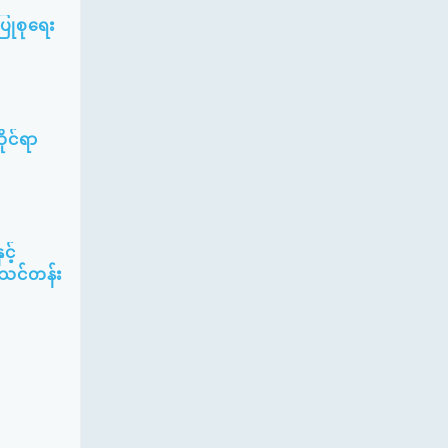
ြုစုရေး
ိုင်ရာ
့်
ပ်သင်တန်း