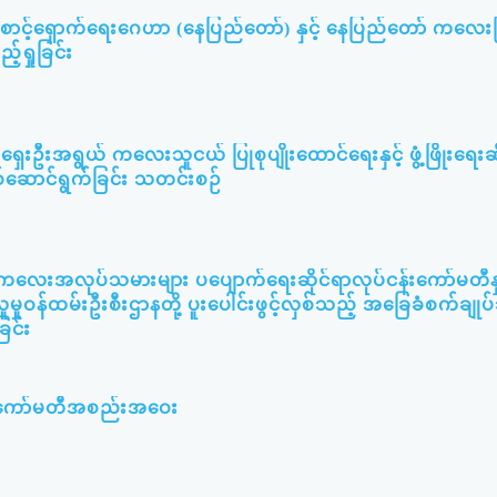
းစောင့်ရှောက်ရေးဂေဟာ (နေပြည်တော်) နှင့် နေပြည်တော် ကလေးပ
်ရှုခြင်း
ရှေးဦးအရွယ် ကလေးသူငယ် ပြုစုပျိုးထောင်ရေးနှင့် ဖွံ့ဖြိုးရေးဆ
စ်ဆောင်ရွက်ခြင်း သတင်းစဉ်
း ကလေးအလုပ်သမားများ ပပျောက်ရေးဆိုင်ရာလုပ်ငန်းကော်မတီနှင
ူမှုဝန်ထမ်းဦးစီးဌာနတို့ ပူးပေါင်းဖွင့်လှစ်သည့် အခြေခံစက်ချု
ြင်း
မီးကော်မတီအစည်းအဝေး