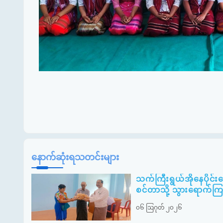
နောက်ဆုံးရသတင်းများ
သက်ကြီးရွယ်အိုနေပိုင်
စင်တာသို့ သွားရောက်ကြည့
၀၆ ဩဂုတ် ၂၀၂၆