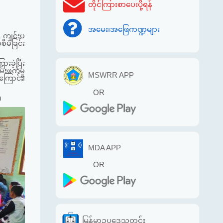
တိုင်ကြားစာပေးပို့ရန်
အမေး၊အဖြေကဏ္ဍများ
ှ ကျင်းပ
မံခြင်း
ခဲ့ပြီး
်းဖက်မှု
MSWRR APP
ကြောင်း၊
OR
။
MDA APP
OR
မြန်မာဥပဒေသတင်း