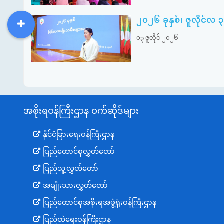
၂၀၂၆ ခုနှစ်၊ ဇူလိုင်လ 
DDM
MOS
DSW
DOR
၀၃ ဇူလိုင် ၂၀၂၆
အစိုးရဝန်ကြီးဌာန ဝက်ဆိုဒ်များ
နိုင်ငံခြားရေးဝန်ကြီးဌာန
ပြည်ထောင်စုလွှတ်တော်
ပြည်သူ့လွှတ်တော်
အမျိုးသားလွှတ်တော်
ပြည်ထောင်စုအစိုးရအဖွဲ့ရုံးဝန်ကြီးဌာန
ပြည်ထဲရေးဝန်ကြီးဌာန