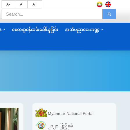
A-
A
A+
ဒ
စေတနာ့ဝန်ထမ်းခေါ်ယူခြင်း
အသိပညာပေးကဏ္ဍ
Myanmar National Portal
၂၀၂၀ ပြည့်နှစ်