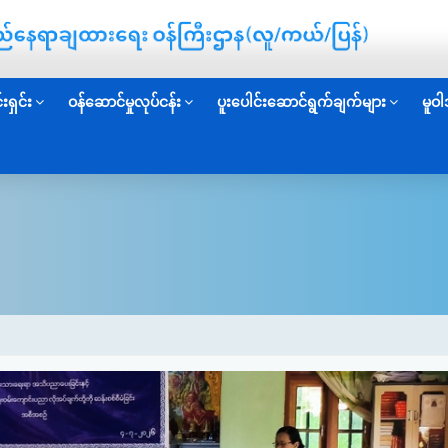
းရှင်း
ဝန်ဆောင်မှုလုပ်ငန်း
ပူးပေါင်းဆောင်ရွက်ချက်များ
မူဝါ