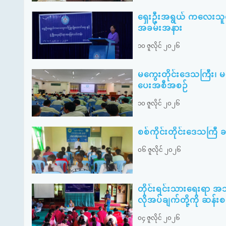
ရှေးဦးအရွယ် ကလေးသူငယ်ပ
အခမ်းအနား
၁၀ ဇူလိုင် ၂၀၂၆
မကွေးတိုင်းဒေသကြီး၊ 
ပေးအစီအစဉ်
၁၀ ဇူလိုင် ၂၀၂၆
စစ်ကိုင်းတိုင်းဒေသကြီ ခန္
၀၆ ဇူလိုင် ၂၀၂၆
တိုင်းရင်းသားရေးရာ အ
လိုအပ်ချက်တို့ကို ဆန်း
၀၄ ဇူလိုင် ၂၀၂၆