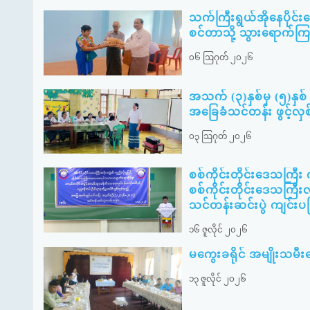
သက်ကြီးရွယ်အိုနေပိုင်
စင်တာသို့ သွားရောက်ကြည့
၀၆ ဩဂုတ် ၂၀၂၆
အသက် (၃)နှစ်မှ (၅)နှစ် 
အခြေခံသင်တန်း ဖွင့်လှ
၀၃ ဩဂုတ် ၂၀၂၆
စစ်ကိုင်းတိုင်းဒေသကြီ
စစ်ကိုင်းတိုင်းဒေသကြီးလ
သင်တန်းဆင်းပွဲ ကျင်းပခ
၁၆ ဇူလိုင် ၂၀၂၆
မကွေးခရိုင် အမျိုးသ
၁၃ ဇူလိုင် ၂၀၂၆