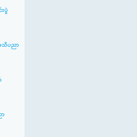
းပွဲ
5 အသိပညာ
်
ညာ