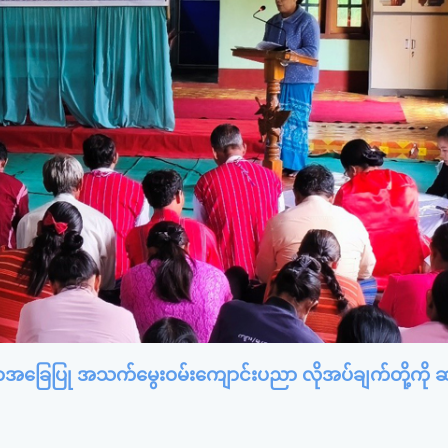
ရွာအခြေပြု အသက်မွေးဝမ်းကျောင်းပညာ လိုအပ်ချက်တို့ကို ဆ