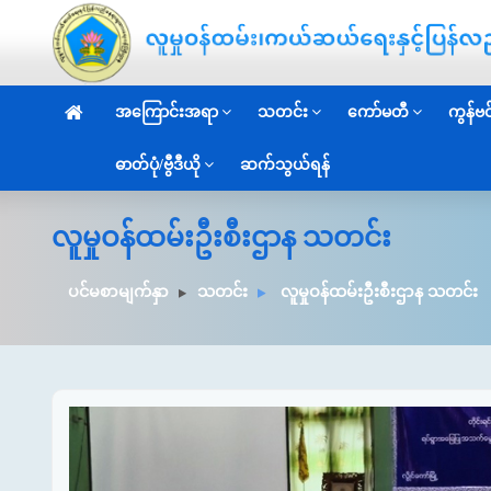
အကြောင်းအရာ
သတင်း
ကော်မတီ
ကွန်ဗင်
ဓာတ်ပုံ/ဗွီဒီယို
ဆက်သွယ်ရန်
လူမှုဝန်ထမ်းဦးစီးဌာန သတင်း
ပင်မစာမျက်နှာ
သတင်း
လူမှုဝန်ထမ်းဦးစီးဌာန သတင်း