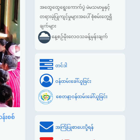
အထွေထွေရွေးကောက်ပွဲ မဲမသမာမှုနှင့်
တရားမဲ့ပြုကျင့်မှုများအပေါ် စုံစမ်းတွေ့ရှိ
ချက်များ
နေ့စဉ်မိုးလေဝသခန့်မှန်းချက်
တင်ဒါ
ဝန်ထမ်းခေါ်ယူခြင်း
စေတနာ့ဝန်ထမ်းခေါ်ယူခြင်း
န်းစစ်
အကြံပြုစာပေးပို့ရန်