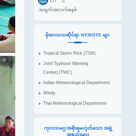
အချက်အလက်စနစ်
မိုးလေဝသဆိုင်ရာ WEBSITE မျာ:
Tropical Storm Risk (TSR)
Joint Typhoon Warning
Center(JTWC)
Indian Meteorological Department
Windy
Thai Meteorological Department
ကုလသမဂ္ဂ/အစိုးရမဟုတ်သော အဖွဲ့
အစည်းများ