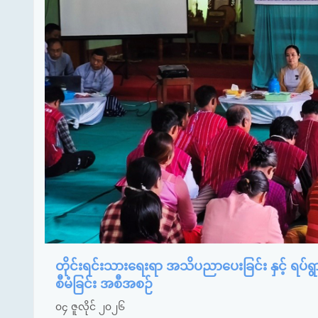
တိုင်းရင်းသားရေးရာ အသိပညာပေးခြင်း နှင့် ရပ်
စီမံခြင်း အစီအစဉ်
၀၄ ဇူလိုင် ၂၀၂၆