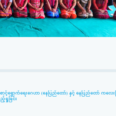
းစောင့်ရှောက်ရေးဂေဟာ (နေပြည်တော်) နှင့် နေပြည်တော် ကလေးပ
်ရှုခြင်း