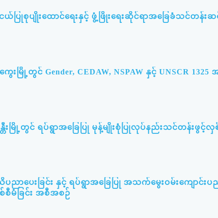
ြုစုပျိုးထောင်ရေးနှင့် ဖွံ့ဖြိုးရေးဆိုင်ရာအခြေခံသင်တန်းဆင်
မကွေးမြို့တွင် Gender, CEDAW, NSPAW နှင့် UNSCR 132
တီးမြို့တွင် ရပ်ရွာအခြေပြု မုန့်မျိုးစုံပြုလုပ်နည်းသင်တန်းဖွင့်လှစ
သိပညာပေးခြင်း နှင့် ရပ်ရွာအခြေပြု အသက်မွေးဝမ်းကျောင်းပ
စစ်စီမံခြင်း အစီအစဉ်