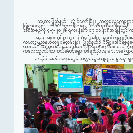
ကယားပြည်နယ်၊ လွိုင်ကော်မြို့၊ သတ္တပလူကျေးရွာတ
ပြုလုပ်သည့် တိုင်းရင်းသားရေးရာ အသိပညာပေးခြင်းနှင့် 
အစီအစဉ်ကို ၄-၇-၂၀၂၆ ရက်၊ နံနက် ၀၉:၀၀ နာရီအချိန်တွင် ကျ
အခမ်းအနားတွင် ကယားပြည်နယ်အစိုးရအဖွဲ့ဝင်၊ ဗမာတိုင်းရ
ကယားပြည်နယ်လူမှုဝန်ထမ်းရုံး၊ ပြည်နယ်ဦးစီးမှူးဒေါ်စိန်စ
တားဆီး ကာကွယ်ရေးနှင့်ပတ်သက်၍လည်းကောင်း၊ အမျိုးသမီးမ
ကလေးသူငယ်ကာကွယ်စောင့်ရှောက်ရေးလုပ်ငန်းများ
အကြောင်း
အဆိုပါအခမ်းအနားတွင် သတ္တပလူကျေးရွာမှ ရွာသူ၊ ရွာသား