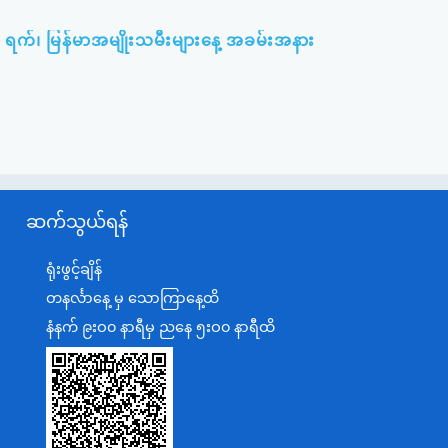
၃ ရက်၊ မြန်မာအမျိုးသမီးများနေ့ အခမ်းအနား
ဆက်သွယ်ရန်
ရုံးဖွင့်ချိန်
တနင်္လာနေ့ မှ သောကြာနေ့ထိ
နံနက် ၉းဝ၀ နာရီမှ ညနေ ၅းဝ၀ နာရီထိ