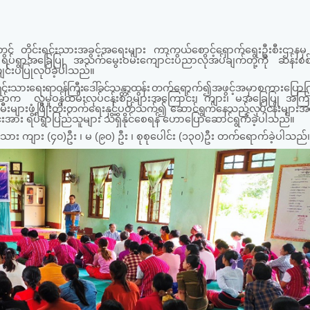
ွင် တိုင်းရင်းသားအခွင့်အရေးများ ကာကွယ်စောင့်ရှောက်ရေးဦးစီးဌာနမ
ရပ်ရွာအခြေပြု အသက်မွေးဝမ်းကျောင်းပညာလိုအပ်ချက်တို့ကို ဆန်းစစ်စီ
င်းပပြုလုပ်ခဲ့ပါသည်။
င်းသားရေးရာဝန်ကြီးဒေါ်ခင်သန္တာထွန်း
တက်ရောက်၍အဖွင့်အမှာစကားပြောကြား
ိန်မော်က လူမှုဝန်ထမ်းလုပ်ငန်းစဉ်များအကြောင်း၊ ကျား၊ မအခြေပြု အကြမ
ျားဖွံ့ဖြိုးတိုးတက်ရေးနှင့်ပတ်သက်၍
ဆောင်ရွက်နေသည့်လုပ်ငန်းများအ
အား ရပ်ရွာပြည်သူများ သိရှိနိုင်စေရန် ဟောပြောဆောင်ရွက်ခဲ့ပါသည်။
 ကျား (၄၀)ဦး ၊ မ (၉၀) ဦး ၊ စုစုပေါင်း (၁၃၀)ဦး တက်ရောက်ခဲ့ပါသည်