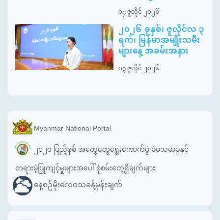
၀၄ ဇူလိုင် ၂၀၂၆
၂၀၂၆ ခုနှစ်၊ ဇူလိုင်လ ၃
ရက်၊ မြန်မာအမျိုးသမီး
များနေ့ အခမ်းအနား
၀၃ ဇူလိုင် ၂၀၂၆
Myanmar National Portal
၂၀၂၀ ပြည့်နှစ် အထွေထွေရွေးကောက်ပွဲ မဲမသမာမှုနှင့်
တရားမဲ့ပြုကျင့်မှုများအပေါ် စုံစမ်းတွေ့ရှိချက်များ
နေ့စဉ်မိုးလေဝသခန့်မှန်းချက်