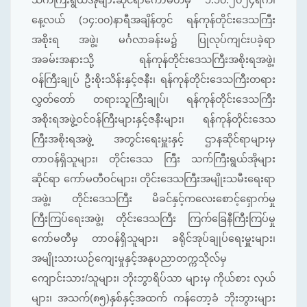
နေ့လယ် (၁၄:၀၀)နာရီအချိန်တွင် ရန်ကုန်တိုင်းဒေသကြီး
အစိုးရ အဖွဲ့၊ မင်္ဂလာခန်းမ၌ ပြုလုပ်ကျင်းပခဲ့ရာ
အခမ်းအနားသို့ ရန်ကုန်တိုင်းဒေသကြီးအစိုးရအဖွဲ့၊
ဝန်ကြီးချုပ် ဦးစိုးသိန်းနှင့်ဇနီး၊ ရန်ကုန်တိုင်းဒေသကြီးတရား
လွှတ်တော် တရားသူကြီးချုပ်၊ ရန်ကုန်တိုင်းဒေသကြီး
အစိုးရအဖွဲ့ဝင်ဝန်ကြီးများနှင့်ဇနီးများ၊ ရန်ကုန်တိုင်းဒေသ
ကြီးအစိုးရအဖွဲ့ အတွင်းရေးမှူးနှင့် ဌာနဆိုင်ရာများမှ
တာဝန်ရှိသူများ၊ တိုင်းဒေသ ကြီး သက်ကြီးရွယ်အိုများ
ဆိုင်ရာ ကော်မတီဝင်များ၊ တိုင်းဒေသကြီးအမျိုးသမီးရေးရာ
အဖွဲ့၊ တိုင်းဒေသကြီး မိခင်နှင့်ကလေးစောင့်ရှောက်မှု
ကြီးကြပ်ရေးအဖွဲ့၊ တိုင်းဒေသကြီး ကြက်ခြေနီကြီးကြပ်မှု
ကော်မတီမှ တာဝန်ရှိသူများ၊ ခရိုင်အုပ်ချုပ်ရေးမှူးများ၊
အမျိုးသားယဉ်ကျေးမှုနှင့်အနုပညာတက္ကသိုလ်မှ
ကျောင်းသား/သူများ၊ ဘိုးဘွာရိပ်သာ များမှ ကိုယ်စား လှယ်
များ၊ အသက်(၈၅)နှစ်နှင့်အထက် ကန်တော့ခံ ဘိုးဘွားများ