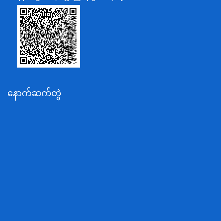
သာသနာရေးနှင့် ယဉ်ကျေးမှုဝန်ကြီးဌာန
စိုက်ပျိုးရေး၊မွေးမြူရေးနှင့်ဆည်မြောင်းဝန်ကြီးဌာန
ပို့ဆောင်ရေးနှင့်ဆက်သွယ်ရေးဝန်ကြီးဌာန
သယံဇာတနှင့်ပတ်ဝန်းကျင်ထိန်းသိမ်းရေးဝန်ကြီးဌာန
လျှပ်စစ်နှင့်စွမ်းအင်ဝန်ကြီးဌာန
နောက်ဆက်တွဲ
အလုပ်သမား၊လူဝင်မှုကြီးကြပ်ရေးနှင့်ပြည်သူ့အင်အား
ဝန်ကြီးဌာန
စီးပွားရေးနှင့်ကူးသန်းရောင်းဝယ်ရေးဝန်ကြီးဌာန
ပညာရေးဝန်ကြီးဌာန
ကျန်းမာရေးနှင့်အားကစားဝန်ကြီးဌာန
ဆောက်လုပ်ရေးဝန်ကြီးဌာန
လူမူဝန်ထမ်း၊ကယ်ဆယ်ရေးနှင့်ပြန်လည်နေရာချထားရေး
ဝန်ကြီးဌာန