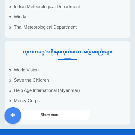
Indian Meteorological Department
Windy
Thai Meteorological Department
ကုလသမဂ္ဂ/အစိုးရမဟုတ်သော အဖွဲ့အစည်းများ
World Vision
Save the Children
Help Age International (Myanmar)
Mercy Corps
Show more
DDM
MOS
DSW
DOR