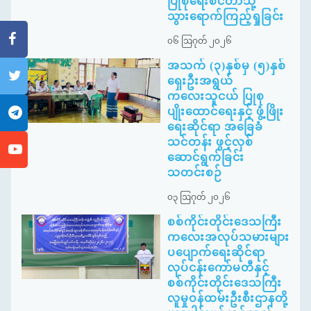
ပြုစုရေးစင်တာသို့
သွားရောက်ကြည့်ရှုခြင်း
၀၆ ဩဂုတ် ၂၀၂၆
အသက် (၃)နှစ်မှ (၅)နှစ်
ရှေးဦးအရွယ်
ကလေးသူငယ် ပြုစု
ပျိုးထောင်ရေးနှင့် ဖွံ့ဖြိုး
ရေးဆိုင်ရာ အခြေခံ
သင်တန်း ဖွင့်လှစ်
ဆောင်ရွက်ခြင်း
သတင်းစဉ်
၀၃ ဩဂုတ် ၂၀၂၆
စစ်ကိုင်းတိုင်းဒေသကြီး
ကလေးအလုပ်သမားများ
ပပျောက်ရေးဆိုင်ရာ
လုပ်ငန်းကော်မတီနှင့်
စစ်ကိုင်းတိုင်းဒေသကြီး
လူမှုဝန်ထမ်းဦးစီးဌာနတို့