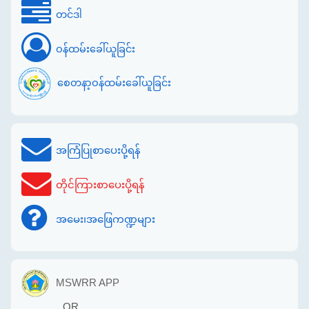
တင်ဒါ
ဝန်ထမ်းခေါ်ယူခြင်း
စေတနာ့ဝန်ထမ်းခေါ်ယူခြင်း
အကြံပြုစာပေးပို့ရန်
တိုင်ကြားစာပေးပို့ရန်
အမေး၊အဖြေကဏ္ဍများ
MSWRR APP
OR