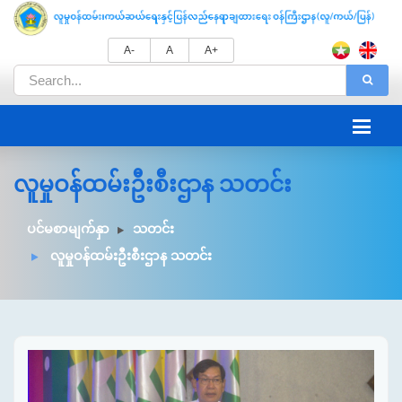
A-
A
A+
လူမှုဝန်ထမ်းဦးစီးဌာန သတင်း
ပင်မစာမျက်နှာ
သတင်း
လူမှုဝန်ထမ်းဦးစီးဌာန သတင်း