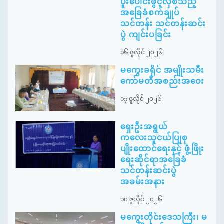
ပူးပေါင်းဖွင့်လှစ်သည့်
အခြေခံစက်ချုပ်
သင်တန်း သင်တန်းဆင်း
ပွဲ ကျင်းပခြင်း
၁၆ ဇူလိုင် ၂၀၂၆
မကွေးခရိုင် အမျိုးသမီး
ကော်မတီအစည်းအဝေး
၁၃ ဇူလိုင် ၂၀၂၆
ရှေးဦးအရွယ်
ကလေးသူငယ်ပြုစု
ပျိုးထောင်ရေးနှင့် ဖွံ့ဖြိုး
ရေးဆိုင်ရာအခြေခံ
သင်တန်းဆင်းပွဲ
အခမ်းအနား
၁၀ ဇူလိုင် ၂၀၂၆
မကွေးတိုင်းဒေသကြီး၊ မ