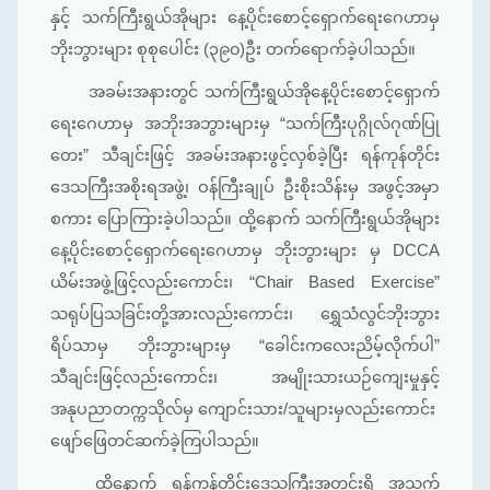
နှင့် သက်ကြီးရွယ်အိုများ နေ့ပိုင်းစောင့်ရှောက်ရေးဂေဟာမှ
ဘိုးဘွားများ စုစုပေါင်း (၃၉၀)ဦး တက်ရောက်ခဲ့ပါသည်။
အခမ်းအနားတွင် သက်ကြီးရွယ်အိုနေ့ပိုင်းစောင့်ရှောက်
ရေးဂေဟာမှ အဘိုးအဘွားများမှ “သက်ကြီးပုဂ္ဂိုလ်ဂုဏ်ပြု
တေး” သီချင်းဖြင့် အခမ်းအနားဖွင့်လှစ်ခဲ့ပြီး ရန်ကုန်တိုင်း
ဒေသကြီးအစိုးရအဖွဲ့၊ ဝန်ကြီးချုပ် ဦးစိုးသိန်းမှ အဖွင့်အမှာ
စကား ပြောကြားခဲ့ပါသည်။ ထို့နောက် သက်ကြီးရွယ်အိုများ
နေ့ပိုင်းစောင့်ရှောက်ရေးဂေဟာမှ ဘိုးဘွားများ မှ DCCA
ယိမ်းအဖွဲ့ဖြင့်လည်းကောင်း၊ “Chair Based Exercise”
သရုပ်ပြသခြင်းတို့အားလည်းကောင်း၊ ရွှေသံလွင်ဘိုးဘွား
ရိပ်သာမှ ဘိုးဘွားများမှ “ခေါင်းကလေးညိမ့်လိုက်ပါ”
သီချင်းဖြင့်လည်းကောင်း၊ အမျိုးသားယဉ်ကျေးမှုနှင့်
အနုပညာတက္ကသိုလ်မှ ကျောင်းသား/သူများမှလည်းကောင်း
ဖျော်ဖြေတင်ဆက်ခဲ့ကြပါသည်။
ထို့နောက် ရန်ကုန်တိုင်းဒေသကြီးအတွင်းရှိ အသက်