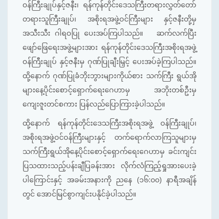
ဝန်ကြီးချုပ်နှင့်ဇနီး၊ ရန်ကုန်တိုင်းဒေသကြီးတရားလွှတ်တော်
တရားသူကြီးချုပ်၊ အစိုးရအဖွဲ့ဝင်ကြီးများ နှင့်ဇနီးတို့မှ
အသီးသီး ဂါရဝပြု ပေးအပ်ကြပါသည်။ ဆက်လက်ပြီး
ဖျော်ဖြေရေးအဖွဲ့များအား ရန်ကုန်တိုင်းဒေသကြီးအစိုးရအဖွဲ့
ဝန်ကြီးချုပ် နှင့်ဇနီးမှ ဂုဏ်ပြုချီးမြှင့် ပေးအပ်ခဲ့ကြပါသည်။
ထို့နောက် ဂုဏ်ပြုခံဘိုးဘွားများကိုယ်စား သက်ကြီး ရွယ်အို
များနေ့ပိုင်းစောင့်ရှောက်ရေးဂေဟာမှ အဘိုးတစ်ဦးမှ
ကျေးဇူးတင်စကား ပြန်လည်ပြောကြားခဲ့ပါသည်။
ထို့နောက် ရန်ကုန်တိုင်းဒေသကြီးအစိုးရအဖွဲ့ ဝန်ကြီးချုပ်၊
အစိုးရအဖွဲ့ဝင်ဝန်ကြီးများနှင့် တက်ရောက်လာကြသူများမှ
သက်ကြီးရွယ်အိုနေ့ပိုင်းစောင့်ရှောက်ရေးဂေဟာမှ ခင်းကျင်း
ပြသထားသည့်ပန်းချီပြခန်းအား လိုက်လံကြည့်ရှုအားပေးခဲ့
ပါကြောင်းနှင့် အခမ်းအနားကို ညနေ (၁၆:၀၀) နာရီအချိန်
တွင် အောင်မြင်စွာကျင်းပနိုင်ခဲ့ပါသည်။