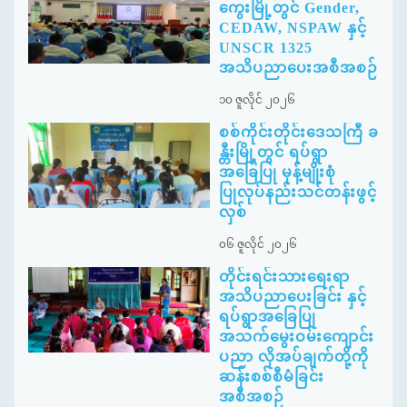
ကွေးမြို့တွင် Gender,
CEDAW, NSPAW နှင့်
UNSCR 1325
အသိပညာပေးအစီအစဉ်
၁၀ ဇူလိုင် ၂၀၂၆
စစ်ကိုင်းတိုင်းဒေသကြီ ခ
န္တီးမြို့တွင် ရပ်ရွာ
အခြေပြု မုန့်မျိုးစုံ
ပြုလုပ်နည်းသင်တန်းဖွင့်
လှစ်
၀၆ ဇူလိုင် ၂၀၂၆
တိုင်းရင်းသားရေးရာ
အသိပညာပေးခြင်း နှင့်
ရပ်ရွာအခြေပြု
အသက်မွေးဝမ်းကျောင်း
ပညာ လိုအပ်ချက်တို့ကို
ဆန်းစစ်စီမံခြင်း
အစီအစဉ်