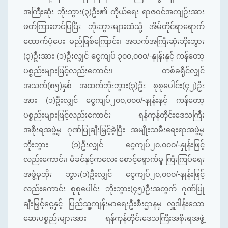
အကြီးဆုံး ဘိုးဘွား(၃)ဦး၏ ကိုယ်ရေး ရာဇဝင်အကျဉ်းအား
ဖတ်ကြားတင်ပြပြီး ဘိုးဘွားများထံသို့ အိမ်တိုင်ရာရောက်
ထောက်ပံ့ပေး မည်ဖြစ်ကြောင်း၊ အသက်အကြီးဆုံးဘိုးဘွား
(၃)ဦးအား (၁)ဦးလျှင် ငွေကျပ် ၃၀၀,၀၀၀/-နှုန်းနှင့် ကန်တော့
ပစ္စည်းများဖြင့်လည်းကောင်း၊ တစ်ခရိုင်လျှင်
အသက်(၈၅)နှစ် အထက်ဘိုးဘွား(၃)ဦး စုစုပေါင်း(၄၂)ဦး
အား (၁)ဦးလျှင် ငွေကျပ်၂၀၀,၀၀၀/-နှုန်းနှင့် ကန်တော့
ပစ္စည်းများဖြင့်လည်းကောင်း ရန်ကုန်တိုင်းဒေသကြီး
အစိုးရအဖွဲ့မှ ဂုဏ်ပြုချီးမြှင့်ခဲ့ပြီး အမျိုးသမီးရေးရာအဖွဲ့မှ
ဘိုးဘွား (၁)ဦးလျှင် ငွေကျပ်၂၀,၀၀၀/-နှုန်းဖြင့်
လည်းကောင်း၊ မိခင်နှင့်ကလေး စောင့်ရှောက်မှု ကြီးကြပ်ရေး
အဖွဲ့မှဘိုး ဘွား(၁)ဦးလျှင် ငွေကျပ်၂၀,၀၀၀/-နှုန်းဖြင့်
လည်းကောင်း စုစုပေါင်း ဘိုးဘွား(၄၅)ဦးအတွက် ဂုဏ်ပြု
ချီးမြှင့်ငွေနှင့် ပြည်သူ့ကျန်းမာရေးဦးစီးဌာနမှ လှူဒါန်းသော
ဆေးပစ္စည်းများအား ရန်ကုန်တိုင်းဒေသကြီးအစိုးရအဖွဲ့