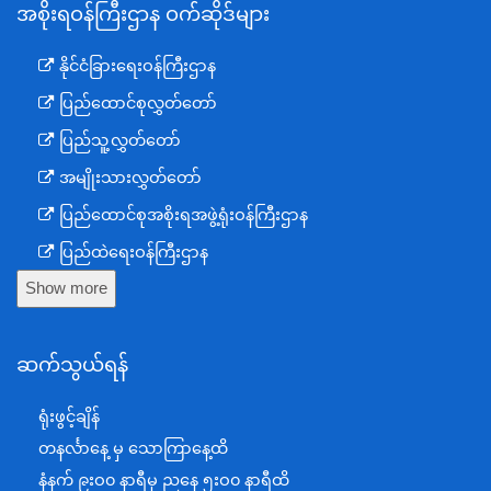
အစိုးရဝန်ကြီးဌာန ဝက်ဆိုဒ်များ
နိုင်ငံခြားရေးဝန်ကြီးဌာန
ပြည်ထောင်စုလွှတ်တော်
ပြည်သူ့လွှတ်တော်
အမျိုးသားလွှတ်တော်
ပြည်ထောင်စုအစိုးရအဖွဲ့ရုံးဝန်ကြီးဌာန
ပြည်ထဲရေးဝန်ကြီးဌာန
Show more
ကာကွယ်ရေးဝန်ကြီးဌာန
နယ်စပ်ရေးရာဝန်ကြီးဌာန
ဆက်သွယ်ရန်
စီမံကိန်း၊ဘဏ္ဍာရေးနှင့်စက်မှုဝန်ကြီးဌာန
ရင်းနှီးမြှုပ်နှံမှုနှင့် နိုင်ငံခြားစီးပွားဆက်သွယ်ရေးဝန်ကြီးဌာန
ရုံးဖွင့်ချိန်
အပြည်ပြည်ဆိုင်ရာပူးပေါင်းဆောင်ရွက်ရေးဝန်ကြီးဌာန
တနင်္လာနေ့ မှ သောကြာနေ့ထိ
ပြန်ကြားရေးဝန်ကြီးဌာန
နံနက် ၉းဝ၀ နာရီမှ ညနေ ၅းဝ၀ နာရီထိ