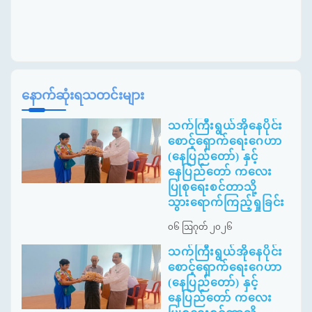
နောက်ဆုံးရသတင်းများ
သက်ကြီးရွယ်အိုနေပိုင်း
စောင့်ရှောက်ရေးဂေဟာ
(နေပြည်တော်) နှင့်
နေပြည်တော် ကလေး
ပြုစုရေးစင်တာသို့
သွားရောက်ကြည့်ရှုခြင်း
၀၆ ဩဂုတ် ၂၀၂၆
သက်ကြီးရွယ်အိုနေပိုင်း
စောင့်ရှောက်ရေးဂေဟာ
(နေပြည်တော်) နှင့်
နေပြည်တော် ကလေး