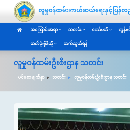
အကြောင်းအရာ
သတင်း
ကော်မတီ
ကွန်ဗင်
ဓာတ်ပုံ/ဗွီဒီယို
ဆက်သွယ်ရန်
လူမှုဝန်ထမ်းဦးစီးဌာန သတင်း
ပင်မစာမျက်နှာ
သတင်း
လူမှုဝန်ထမ်းဦးစီးဌာန သတင်း