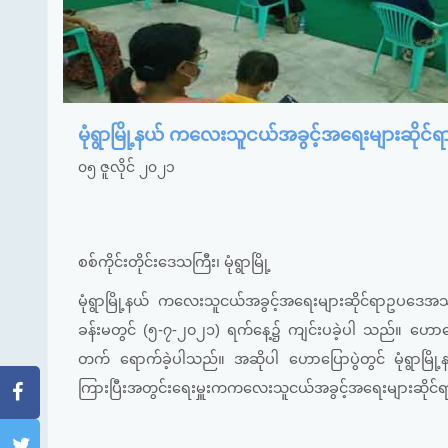
မုံရွာမြို့နယ် ကလေးသူငယ်အခွင့်အရေးများဆိ
၀၅ ဇူလိုင် ၂၀၂၁
စစ်ကိုင်းတိုင်းဒေသကြီး၊ မုံရွာမြို့
မုံရွာမြို့နယ် ကလေးသူငယ်အခွင့်အရေးများဆိုင်ရာဥပဒေအသိ
ခန်းမတွင် (၅-၇-၂၀၂၁) ရက်နေ့၌ ကျင်းပခဲ့ပါ သည်။ ဟောပြောပ
တက် ရောက်ခဲ့ပါသည်။ အဆိုပါ ဟောပြောပွဲတွင် မုံရွာမြိ
ကြားပြီးအတွင်းရေးမှူးကကလေးသူငယ်အခွင့်အရေးများဆိုင်