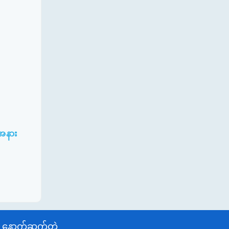
းအနား
နောက်ဆက်တွဲ