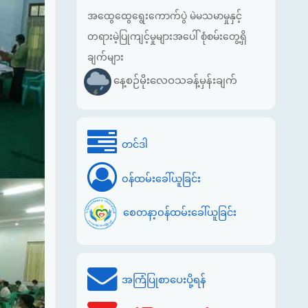
အထွေထွေရွေးကောက်ပွဲ မဲမသမာမှုနှင့်
တရားမဲ့ပြုကျင့်မှုများအပေါ် စုံစမ်းတွေ့ရှိ
ချက်များ
နေ့စဉ်မိုးလေဝသခန့်မှန်းချက်
တင်ဒါ
ဝန်ထမ်းခေါ်ယူခြင်း
စေတနာ့ဝန်ထမ်းခေါ်ယူခြင်း
အကြံပြုစာပေးပို့ရန်