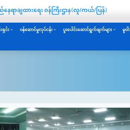
းရှင်း
ဝန်ဆောင်မှုလုပ်ငန်း
ပူးပေါင်းဆောင်ရွက်ချက်များ
မူဝါ