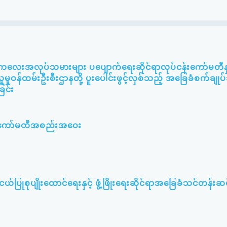
း ကလေးအလုပ်သမားများ ပပျောက်ရေးဆိုင်ရာလုပ်ငန်းကော်မတီနှင
ူမှုဝန်ထမ်းဦးစီးဌာနတို့ ပူးပေါင်းဖွင့်လှစ်သည့် အခြေခံစက်ချု
ြင်း
မီးကော်မတီအစည်းအဝေး
ြုစုပျိုးထောင်ရေးနှင့် ဖွံ့ဖြိုးရေးဆိုင်ရာအခြေခံသင်တန်းဆင်