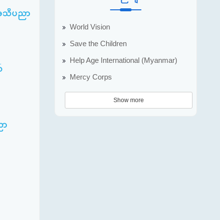
5 အသိပညာ
World Vision
Save the Children
Help Age International (Myanmar)
်
Mercy Corps
Show more
ညာ