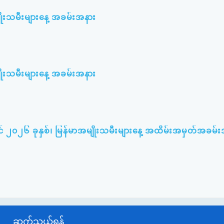
ျိုးသမီးများနေ့ အခမ်းအနား
ျိုးသမီးများနေ့ အခမ်းအနား
် ၂၀၂၆ ခုနှစ်၊ မြန်မာအမျိုးသမီးများနေ့ အထိမ်းအမှတ်အခမ်
ဆက်သွယ်ရန်