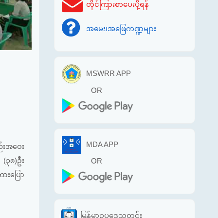
တိုင်ကြားစာပေးပို့ရန်
အမေး၊အဖြေကဏ္ဍများ
MSWRR APP
OR
MDA APP
စည်းအဝေး
ဌ (၃၈)ဦး
OR
ကားပြော
မြန်မာဥပဒေသတင်း