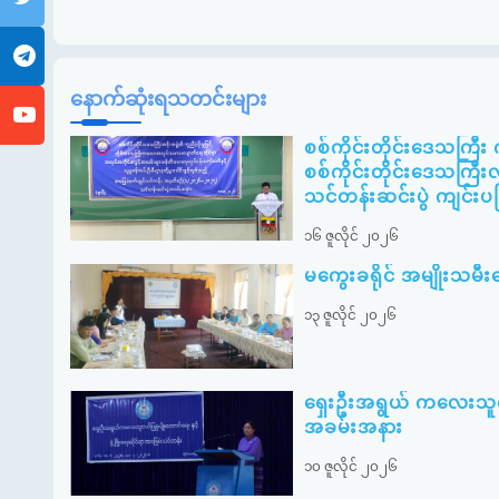
နောက်ဆုံးရသတင်းများ
စစ်ကိုင်းတိုင်းဒေသကြီ
စစ်ကိုင်းတိုင်းဒေသကြီးလ
သင်တန်းဆင်းပွဲ ကျင်းပခ
၁၆ ဇူလိုင် ၂၀၂၆
မကွေးခရိုင် အမျိုးသ
၁၃ ဇူလိုင် ၂၀၂၆
ရှေးဦးအရွယ် ကလေးသူငယ်ပ
အခမ်းအနား
၁၀ ဇူလိုင် ၂၀၂၆