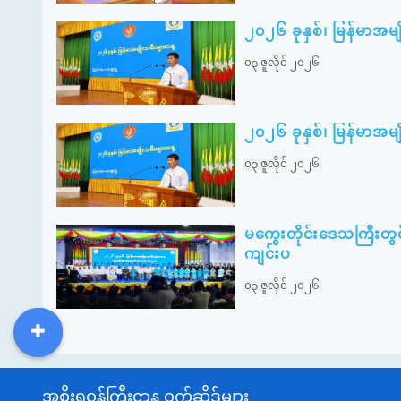
၂၀၂၆ ခုနှစ်၊ မြန်မာအမ
၀၃ ဇူလိုင် ၂၀၂၆
၂၀၂၆ ခုနှစ်၊ မြန်မာအမ
၀၃ ဇူလိုင် ၂၀၂၆
မကွေးတိုင်းဒေသကြီးတွင
ကျင်းပ
၀၃ ဇူလိုင် ၂၀၂၆
DDM
MOS
DSW
DOR
အစိုးရဝန်ကြီးဌာန ဝက်ဆိုဒ်များ