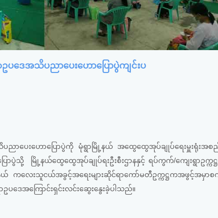
ုင်ရာဥပဒေအသိပညာပေးဟောပြောပွဲကျင်းပ
ပညာပေးဟောပြောပွဲကို မုံရွာမြို့နယ် အထွေထွေအုပ်ချုပ်ရေးမှူးရုံးအ
ွဲသို့ မြို့နယ်ထွေထွေအုပ်ချုပ်ရးဦးစီးဌာနနှင့် ရပ်ကွက်/ကျေးရွာဥက္ကဋ္
ု့နယ် ကလေးသူငယ်အခွင့်အရေးများဆိုင်ရာကော်မတီဥက္ကဋ္ဌကအဖွင့်အမှာစ
ရာဥပဒေအကြောင်းရှင်းလင်းဆွေးနွေးခဲ့ပါသည်။