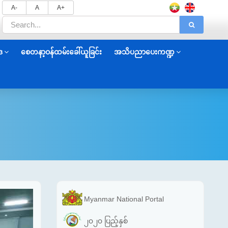
A-
A
A+
ဒ
စေတနာ့ဝန်ထမ်းခေါ်ယူခြင်း
အသိပညာပေးကဏ္ဍ
Myanmar National Portal
၂၀၂၀ ပြည့်နှစ်