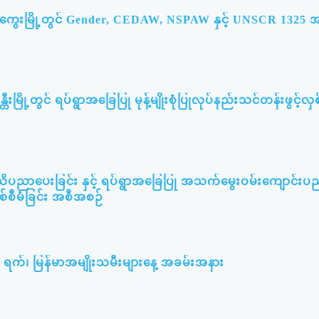
မကွေးမြို့တွင် Gender, CEDAW, NSPAW နှင့် UNSCR 132
တီးမြို့တွင် ရပ်ရွာအခြေပြု မုန့်မျိုးစုံပြုလုပ်နည်းသင်တန်းဖွင့်လှစ
သိပညာပေးခြင်း နှင့် ရပ်ရွာအခြေပြု အသက်မွေးဝမ်းကျောင်းပ
စစ်စီမံခြင်း အစီအစဉ်
၃ ရက်၊ မြန်မာအမျိုးသမီးများနေ့ အခမ်းအနား