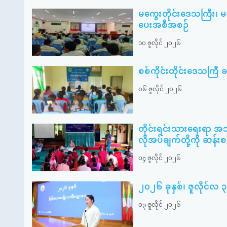
မကွေးတိုင်းဒေသကြီး၊ 
ပေးအစီအစဉ်
၁၀ ဇူလိုင် ၂၀၂၆
စစ်ကိုင်းတိုင်းဒေသကြီ ခန္
၀၆ ဇူလိုင် ၂၀၂၆
တိုင်းရင်းသားရေးရာ အ
လိုအပ်ချက်တို့ကို ဆန်း
၀၄ ဇူလိုင် ၂၀၂၆
၂၀၂၆ ခုနှစ်၊ ဇူလိုင်လ 
၀၃ ဇူလိုင် ၂၀၂၆