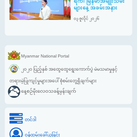
ရက်၊ မြန်မာအမျိုးသမီး
များနေ့ အခမ်းအနား
၀၃ ဇူလိုင် ၂၀၂၆
Myanmar National Portal
၂၀၂၀ ပြည့်နှစ် အထွေထွေရွေးကောက်ပွဲ မဲမသမာမှုနှင့်
တရားမဲ့ပြုကျင့်မှုများအပေါ် စုံစမ်းတွေ့ရှိချက်များ
နေ့စဉ်မိုးလေဝသခန့်မှန်းချက်
တင်ဒါ
ဝန်ထမ်းခေါ်ယူခြင်း