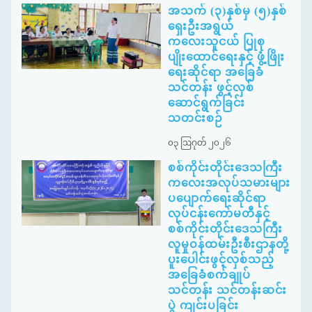
အသက် (၃)နှစ်မှ (၅)နှစ်
ရှေးဦးအရွယ်
ကလေးသူငယ် ပြုစု
ပျိုးထောင်ရေးနှင့် ဖွံ့ဖြိုး
ရေးဆိုင်ရာ အခြေခံ
သင်တန်း ဖွင့်လှစ်
ဆောင်ရွက်ခြင်း
သတင်းစဉ်
၀၃ ဩဂုတ် ၂၀၂၆
စစ်ကိုင်းတိုင်းဒေသကြီး
ကလေးအလုပ်သမားများ
ပပျောက်ရေးဆိုင်ရာ
လုပ်ငန်းကော်မတီနှင့်
စစ်ကိုင်းတိုင်းဒေသကြီး
လူမှုဝန်ထမ်းဦးစီးဌာနတို့
ပူးပေါင်းဖွင့်လှစ်သည့်
အခြေခံစက်ချုပ်
သင်တန်း သင်တန်းဆင်း
ပွဲ ကျင်းပခြင်း