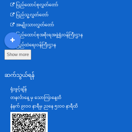
ပြည်ထောင်စုလွှတ်တော်
ပြည်သူ့လွှတ်တော်
အမျိုးသားလွှတ်တော်
ပြည်ထောင်စုအစိုးရအဖွဲ့ရုံးဝန်ကြီးဌာန
ပြည်ထဲရေးဝန်ကြီးဌာန
DDM
MOS
DSW
DOR
Show more
ကာကွယ်ရေးဝန်ကြီးဌာန
နယ်စပ်ရေးရာဝန်ကြီးဌာန
ဆက်သွယ်ရန်
စီမံကိန်း၊ဘဏ္ဍာရေးနှင့်စက်မှုဝန်ကြီးဌာန
ရင်းနှီးမြှုပ်နှံမှုနှင့် နိုင်ငံခြားစီးပွားဆက်သွယ်ရေးဝန်ကြီးဌာန
ရုံးဖွင့်ချိန်
အပြည်ပြည်ဆိုင်ရာပူးပေါင်းဆောင်ရွက်ရေးဝန်ကြီးဌာန
တနင်္လာနေ့ မှ သောကြာနေ့ထိ
ပြန်ကြားရေးဝန်ကြီးဌာန
နံနက် ၉းဝ၀ နာရီမှ ညနေ ၅းဝ၀ နာရီထိ
သာသနာရေးနှင့် ယဉ်ကျေးမှုဝန်ကြီးဌာန
စိုက်ပျိုးရေး၊မွေးမြူရေးနှင့်ဆည်မြောင်းဝန်ကြီးဌာန