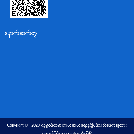
ပို့ဆောင်ရေးနှင့်ဆက်သွယ်ရေးဝန်ကြီးဌာန
သယံဇာတနှင့်ပတ်ဝန်းကျင်ထိန်းသိမ်းရေးဝန်ကြီးဌာန
လျှပ်စစ်နှင့်စွမ်းအင်ဝန်ကြီးဌာန
နောက်ဆက်တွဲ
အလုပ်သမား၊လူဝင်မှုကြီးကြပ်ရေးနှင့်ပြည်သူ့အင်အား
ဝန်ကြီးဌာန
စီးပွားရေးနှင့်ကူးသန်းရောင်းဝယ်ရေးဝန်ကြီးဌာန
ပညာရေးဝန်ကြီးဌာန
ကျန်းမာရေးနှင့်အားကစားဝန်ကြီးဌာန
ဆောက်လုပ်ရေးဝန်ကြီးဌာန
လူမူဝန်ထမ်း၊ကယ်ဆယ်ရေးနှင့်ပြန်လည်နေရာချထားရေး
ဝန်ကြီးဌာန
ဟိုတယ်နှင့်ခရီးသွားလာရေးဝန်ကြီးဌာန
တိုင်းရင်းသားလူမျိုးရေးရာဝန်ကြီးဌာန
Copyright © 2020 လူမူဝန်ထမ်း၊ကယ်ဆယ်ရေးနှင့်ပြန်လည်နေရာချထား
ပြည်ထောင်စုရာထူးဝန်အဖွဲ့ရုံး
ရေးဝန်ကြီးဌာန (လူ/ကယ်/ပြန်)