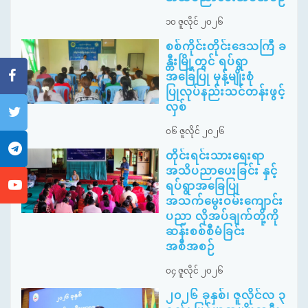
၁၀ ဇူလိုင် ၂၀၂၆
စစ်ကိုင်းတိုင်းဒေသကြီ ခ
န္တီးမြို့တွင် ရပ်ရွာ
အခြေပြု မုန့်မျိုးစုံ
ပြုလုပ်နည်းသင်တန်းဖွင့်
လှစ်
၀၆ ဇူလိုင် ၂၀၂၆
တိုင်းရင်းသားရေးရာ
အသိပညာပေးခြင်း နှင့်
ရပ်ရွာအခြေပြု
အသက်မွေးဝမ်းကျောင်း
ပညာ လိုအပ်ချက်တို့ကို
ဆန်းစစ်စီမံခြင်း
အစီအစဉ်
၀၄ ဇူလိုင် ၂၀၂၆
၂၀၂၆ ခုနှစ်၊ ဇူလိုင်လ ၃