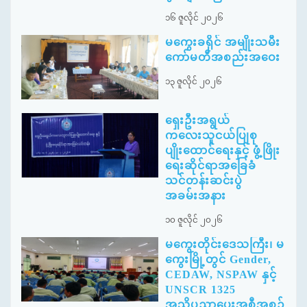
၁၆ ဇူလိုင် ၂၀၂၆
မကွေးခရိုင် အမျိုးသမီး
ကော်မတီအစည်းအဝေး
၁၃ ဇူလိုင် ၂၀၂၆
ရှေးဦးအရွယ်
ကလေးသူငယ်ပြုစု
ပျိုးထောင်ရေးနှင့် ဖွံ့ဖြိုး
ရေးဆိုင်ရာအခြေခံ
သင်တန်းဆင်းပွဲ
အခမ်းအနား
၁၀ ဇူလိုင် ၂၀၂၆
မကွေးတိုင်းဒေသကြီး၊ မ
ကွေးမြို့တွင် Gender,
CEDAW, NSPAW နှင့်
UNSCR 1325
အသိပညာပေးအစီအစဉ်