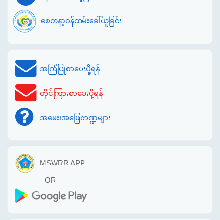
စေတနာ့ဝန်ထမ်းခေါ်ယူခြင်း
အကြံပြုစာပေးပို့ရန်
တိုင်ကြားစာပေးပို့ရန်
အမေး၊အဖြေကဏ္ဍများ
MSWRR APP
OR