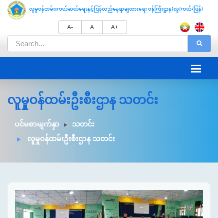
A-
A
A+
လူမှုဝန်ထမ်းဦးစီးဌာန သတင်း
ပင်မစာမျက်နှာ
သတင်း
လူမှုဝန်ထမ်းဦးစီးဌာန သတင်း