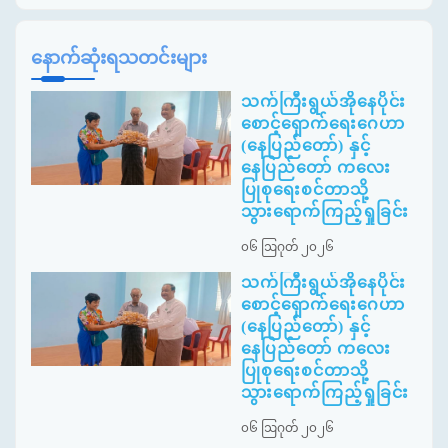
နောက်ဆုံးရသတင်းများ
သက်ကြီးရွယ်အိုနေပိုင်း
စောင့်ရှောက်ရေးဂေဟာ
(နေပြည်တော်) နှင့်
နေပြည်တော် ကလေး
ပြုစုရေးစင်တာသို့
သွားရောက်ကြည့်ရှုခြင်း
၀၆ ဩဂုတ် ၂၀၂၆
သက်ကြီးရွယ်အိုနေပိုင်း
စောင့်ရှောက်ရေးဂေဟာ
(နေပြည်တော်) နှင့်
နေပြည်တော် ကလေး
ပြုစုရေးစင်တာသို့
သွားရောက်ကြည့်ရှုခြင်း
၀၆ ဩဂုတ် ၂၀၂၆