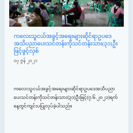
ကလေးသူငယ်အခွင့်အရေးများဆိုင်ရာဥပဒေ
အသိပညာပေးသင်တန်းကိုသင်တန်းသား(၃၁)ဦး
ဖြင့်ဖွင့်လှစ်
၀၇ ဇွန် ၂၀၂၁
ကလေးသူငယ်အခွင့်အရေးများဆိုင်ရာဥပဒေအသိပညာ
ပေးသင်တန်းကိုသင်တန်းသား(၃၁)ဦးဖြင့်(၇.၆.၂၀၂၁)ရက်
နေ့တွင်ကျင်းပပြုလုပ်ခဲ့ပါသည်။