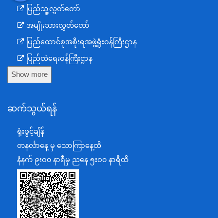
ပြည်သူ့လွှတ်တော်
အမျိုးသားလွှတ်တော်
ပြည်ထောင်စုအစိုးရအဖွဲ့ရုံးဝန်ကြီးဌာန
ပြည်ထဲရေးဝန်ကြီးဌာန
Show more
ကာကွယ်ရေးဝန်ကြီးဌာန
နယ်စပ်ရေးရာဝန်ကြီးဌာန
ဆက်သွယ်ရန်
စီမံကိန်း၊ဘဏ္ဍာရေးနှင့်စက်မှုဝန်ကြီးဌာန
ရင်းနှီးမြှုပ်နှံမှုနှင့် နိုင်ငံခြားစီးပွားဆက်သွယ်ရေးဝန်ကြီးဌာန
ရုံးဖွင့်ချိန်
အပြည်ပြည်ဆိုင်ရာပူးပေါင်းဆောင်ရွက်ရေးဝန်ကြီးဌာန
တနင်္လာနေ့ မှ သောကြာနေ့ထိ
ပြန်ကြားရေးဝန်ကြီးဌာန
နံနက် ၉းဝ၀ နာရီမှ ညနေ ၅းဝ၀ နာရီထိ
သာသနာရေးနှင့် ယဉ်ကျေးမှုဝန်ကြီးဌာန
စိုက်ပျိုးရေး၊မွေးမြူရေးနှင့်ဆည်မြောင်းဝန်ကြီးဌာန
ပို့ဆောင်ရေးနှင့်ဆက်သွယ်ရေးဝန်ကြီးဌာန