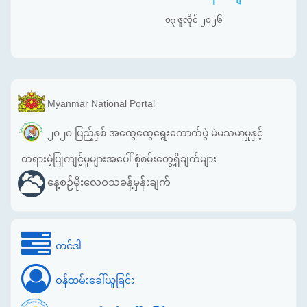
၀၃ ဇူလိုင် ၂၀၂၆
Myanmar National Portal
၂၀၂၀ ပြည့်နှစ် အထွေထွေရွေးကောက်ပွဲ မဲမသမာမှုနှင့်
တရားမဲ့ပြုကျင့်မှုများအပေါ် စုံစမ်းတွေ့ရှိချက်များ
နေ့စဉ်မိုးလေဝသခန့်မှန်းချက်
တင်ဒါ
ဝန်ထမ်းခေါ်ယူခြင်း