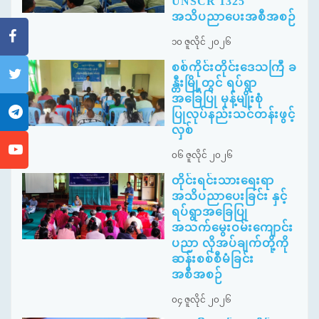
UNSCR 1325
အသိပညာပေးအစီအစဉ်
၁၀ ဇူလိုင် ၂၀၂၆
စစ်ကိုင်းတိုင်းဒေသကြီ ခ
န္တီးမြို့တွင် ရပ်ရွာ
အခြေပြု မုန့်မျိုးစုံ
ပြုလုပ်နည်းသင်တန်းဖွင့်
လှစ်
၀၆ ဇူလိုင် ၂၀၂၆
တိုင်းရင်းသားရေးရာ
အသိပညာပေးခြင်း နှင့်
ရပ်ရွာအခြေပြု
အသက်မွေးဝမ်းကျောင်း
ပညာ လိုအပ်ချက်တို့ကို
ဆန်းစစ်စီမံခြင်း
အစီအစဉ်
၀၄ ဇူလိုင် ၂၀၂၆