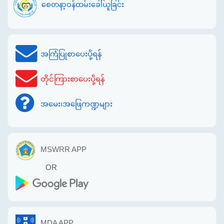
စေတနာ့ဝန်ထမ်းခေါ်ယူခြင်း
အကြံပြုစာပေးပို့ရန်
တိုင်ကြားစာပေးပို့ရန်
အမေး၊အဖြေကဏ္ဍများ
MSWRR APP
OR
MDA APP