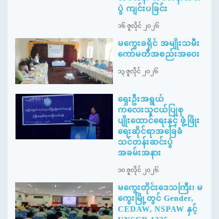
ပွဲ ကျင်းပခြင်း
၁၆ ဇူလိုင် ၂၀၂၆
မကွေးခရိုင် အမျိုးသမီး
ကော်မတီအစည်းအဝေး
၁၃ ဇူလိုင် ၂၀၂၆
ရှေးဦးအရွယ်
ကလေးသူငယ်ပြုစု
ပျိုးထောင်ရေးနှင့် ဖွံ့ဖြိုး
ရေးဆိုင်ရာအခြေခံ
သင်တန်းဆင်းပွဲ
အခမ်းအနား
၁၀ ဇူလိုင် ၂၀၂၆
မကွေးတိုင်းဒေသကြီး၊ မ
ကွေးမြို့တွင် Gender,
CEDAW, NSPAW နှင့်