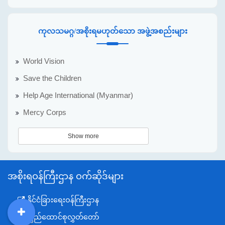
ကုလသမဂ္ဂ/အစိုးရမဟုတ်သော အဖွဲ့အစည်းများ
World Vision
Save the Children
Help Age International (Myanmar)
Mercy Corps
Show more
အစိုးရဝန်ကြီးဌာန ဝက်ဆိုဒ်များ
နိုင်ငံခြားရေးဝန်ကြီးဌာန
ပြည်ထောင်စုလွှတ်တော်
DDM
MOS
DSW
DOR