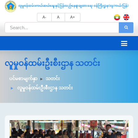
A-
A
A+
လူမှုဝန်ထမ်းဦးစီးဌာန သတင်း
ပင်မစာမျက်နှာ
သတင်း
လူမှုဝန်ထမ်းဦးစီးဌာန သတင်း