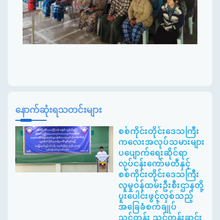
နောက်ဆုံးရသတင်းများ
စစ်ကိုင်းတိုင်းဒေသကြီး
ကလေးအလုပ်သမားများ
ပပျောက်ရေးဆိုင်ရာ
လုပ်ငန်းကော်မတီနှင့်
စစ်ကိုင်းတိုင်းဒေသကြီး
လူမှုဝန်ထမ်းဦးစီးဌာနတို့
ပူးပေါင်းဖွင့်လှစ်သည့်
အခြေခံစက်ချုပ်
သင်တန်း သင်တန်းဆင်း