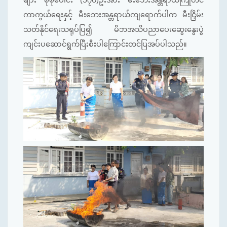
ကာကွယ်ရေးနှင့် မီးဘေးအန္တရာယ်ကျရောက်ပါက မီးငြှိမ်း
သတ်နိုင်ရေးသရုပ်ပြ၍ မိဘအသိပညာပေးဆွေးနွေးပွဲ
ကျင်းပဆောင်ရွက်ပြီးစီးပါကြောင်းတင်ပြအပ်ပါသည်။