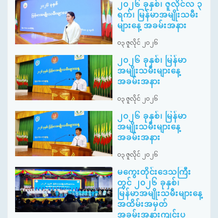
၂၀၂၆ ခုနှစ်၊ ဇူလိုင်လ ၃
ရက်၊ မြန်မာအမျိုးသမီး
များနေ့ အခမ်းအနား
၀၃ ဇူလိုင် ၂၀၂၆
၂၀၂၆ ခုနှစ်၊ မြန်မာ
အမျိုးသမီးများနေ့
အခမ်းအနား
၀၃ ဇူလိုင် ၂၀၂၆
၂၀၂၆ ခုနှစ်၊ မြန်မာ
အမျိုးသမီးများနေ့
အခမ်းအနား
၀၃ ဇူလိုင် ၂၀၂၆
မကွေးတိုင်းဒေသကြီး
တွင် ၂၀၂၆ ခုနှစ်၊
မြန်မာအမျိုးသမီးများနေ့
အထိမ်းအမှတ်
အခမ်းအနားကျင်းပ