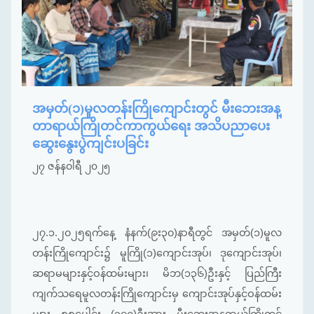
အမှတ်(၁)မူလတန်းကြိုကျောင်းတွင် မီးဘေးအန္
တာရာယ်ကြိုတင်ကာကွယ်ရေး အသိပညာပေး
ဆွေးနွေးပွဲကျင်းပခြင်း
၂၇ ဇန်နဝါရီ ၂၀၂၅
၂၇.၁.၂၀၂၅ရက်နေ့ နံနက်(၉း၃၀)နာရီတွင် အမှတ်(၁)မူလ
တန်းကြိုကျောင်း
၌ မူကြို(၁)ကျောင်း
အုပ်၊ ဒုကျောင်းအုပ်၊
ဆရာမများနှင့်ဝန်ထမ်းများ၊ မိဘ(၁၃၆)ဦးနှင့် ပြည်ကြီး
ကျက်သရေမူလတန်းကြိုကျောင်းမှ ကျောင်းအုပ်နှင့်ဝန်ထမ်း
များ စုစုပေါင်း (၁၇၀)ဦးအား မီးဘေးအန္တရာယ်ကြိုတင်