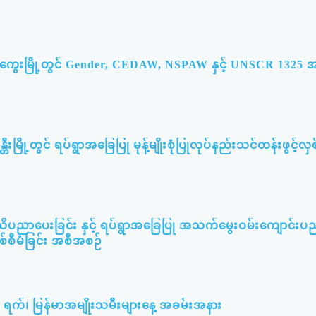
မကွေးမြို့တွင် Gender, CEDAW, NSPAW နှင့် UNSCR 132
တီးမြို့တွင် ရပ်ရွာအခြေပြု မုန့်မျိုးစုံပြုလုပ်နည်းသင်တန်းဖွင့်လှစ
သိပညာပေးခြင်း နှင့် ရပ်ရွာအခြေပြု အသက်မွေးဝမ်းကျောင်းပ
စစ်စီမံခြင်း အစီအစဉ်
၃ ရက်၊ မြန်မာအမျိုးသမီးများနေ့ အခမ်းအနား