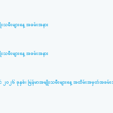
ျိုးသမီးများနေ့ အခမ်းအနား
ျိုးသမီးများနေ့ အခမ်းအနား
် ၂၀၂၆ ခုနှစ်၊ မြန်မာအမျိုးသမီးများနေ့ အထိမ်းအမှတ်အခမ်