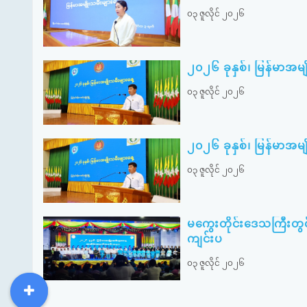
၀၃ ဇူလိုင် ၂၀၂၆
၂၀၂၆ ခုနှစ်၊ မြန်မာအမ
၀၃ ဇူလိုင် ၂၀၂၆
၂၀၂၆ ခုနှစ်၊ မြန်မာအမ
၀၃ ဇူလိုင် ၂၀၂၆
မကွေးတိုင်းဒေသကြီးတွင
ကျင်းပ
၀၃ ဇူလိုင် ၂၀၂၆
DDM
MOS
DSW
DOR