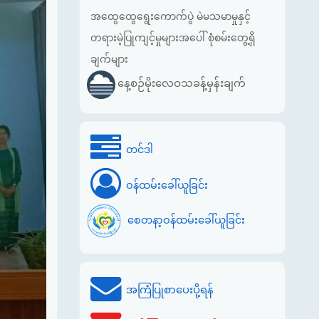
အထွေထွေရွေးကောက်ပွဲ မဲမသမာမှုနှင့်
တရားမဲ့ပြုကျင့်မှုများအပေါ် စုံစမ်းတွေ့ရှိ
ချက်များ
နေ့စဉ်မိုးလေဝသခန့်မှန်းချက်
တင်ဒါ
ဝန်ထမ်းခေါ်ယူခြင်း
စေတနာ့ဝန်ထမ်းခေါ်ယူခြင်း
အကြံပြုစာပေးပို့ရန်