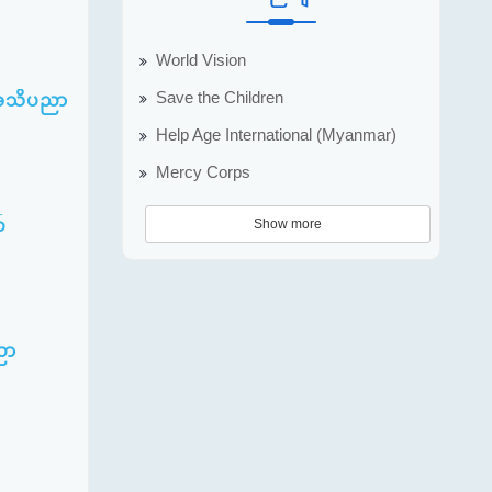
World Vision
Save the Children
5 အသိပညာ
Help Age International (Myanmar)
Mercy Corps
Show more
်
ညာ