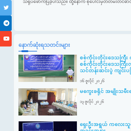
သရုပ်ဖော်ကပြခဲ့ပါသည်။ ထို့နောက် စုပေါင်းမှတ်တမ်းတင်ဓာတ်
နောက်ဆုံးရသတင်းများ
စစ်ကိုင်းတိုင်းဒေသကြီ
စစ်ကိုင်းတိုင်းဒေသကြီးလ
သင်တန်းဆင်းပွဲ ကျင်းပခ
၁၆ ဇူလိုင် ၂၀၂၆
မကွေးခရိုင် အမျိုးသ
၁၃ ဇူလိုင် ၂၀၂၆
ရှေးဦးအရွယ် ကလေးသူငယ်ပ
အခမ်းအနား