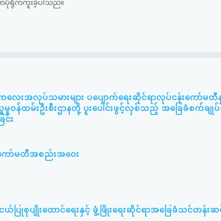
ပုံရိုက်ကူးခဲ့ပါသည်။
း ကလေးအလုပ်သမားများ ပပျောက်ရေးဆိုင်ရာလုပ်ငန်းကော်မတီနှင
ူမှုဝန်ထမ်းဦးစီးဌာနတို့ ပူးပေါင်းဖွင့်လှစ်သည့် အခြေခံစက်ချု
ြင်း
မီးကော်မတီအစည်းအဝေး
ြုစုပျိုးထောင်ရေးနှင့် ဖွံ့ဖြိုးရေးဆိုင်ရာအခြေခံသင်တန်းဆင်