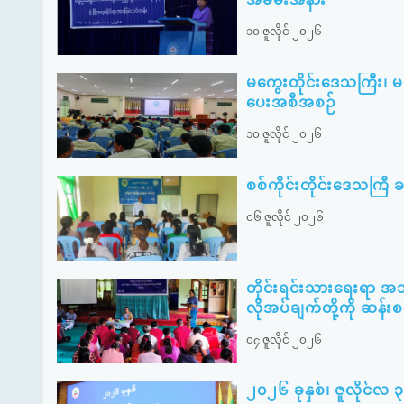
၁၀ ဇူလိုင် ၂၀၂၆
မကွေးတိုင်းဒေသကြီး၊ 
ပေးအစီအစဉ်
၁၀ ဇူလိုင် ၂၀၂၆
စစ်ကိုင်းတိုင်းဒေသကြီ ခန္
၀၆ ဇူလိုင် ၂၀၂၆
တိုင်းရင်းသားရေးရာ အ
လိုအပ်ချက်တို့ကို ဆန်း
၀၄ ဇူလိုင် ၂၀၂၆
၂၀၂၆ ခုနှစ်၊ ဇူလိုင်လ 