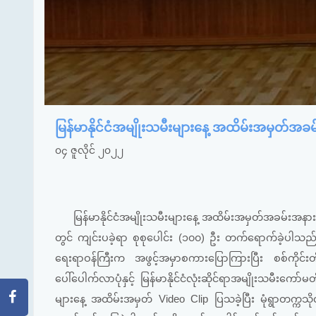
မြန်မာနိုင်ငံအမျိုးသမီးများနေ့ အထိမ်းအမှတ်အခ
၀၄ ဇူလိုင် ၂၀၂၂
မြန်မာနိုင်ငံအမျိုးသမီးများနေ့ အထိမ်းအမှတ်အခမ်းအနားကို စ
တွင် ကျင်းပခဲ့ရာ စုစုပေါင်း (၁၀၀) ဦး တက်ရောက်ခဲ့ပါသည်။ ထ
ရေးရာဝန်ကြီးက အဖွင့်အမှာစကားပြောကြားပြီး စစ်ကိုင်းတ
ပေါ်ပေါက်လာပုံနှင့် မြန်မာနိုင်ငံလုံးဆိုင်ရာအမျိုးသမီးကော
များနေ့ အထိမ်းအမှတ် Video Clip ပြသခဲ့ပြီး မုံရွာတက္ကသိ