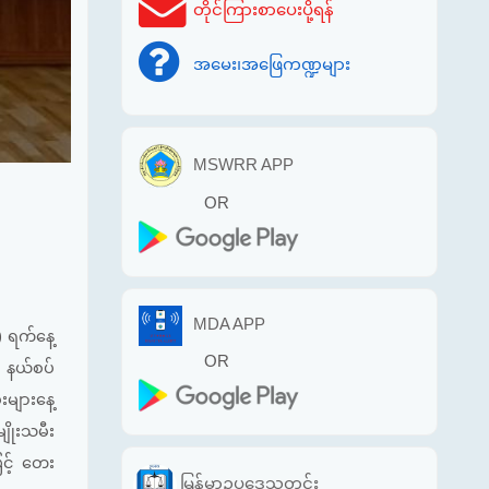
တိုင်ကြားစာပေးပို့ရန်
အမေး၊အဖြေကဏ္ဍများ
MSWRR APP
OR
MDA APP
) ရက်နေ့
OR
် နယ်စပ်
များနေ့
ျိုးသမီး
ြင့် တေး
မြန်မာဥပဒေသတင်း