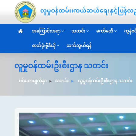
အကြောင်းအရာ
သတင်း
ကော်မတီ
ကွန်ဗင်
ဓာတ်ပုံ/ဗွီဒီယို
ဆက်သွယ်ရန်
လူမှုဝန်ထမ်းဦးစီးဌာန သတင်း
ပင်မစာမျက်နှာ
သတင်း
လူမှုဝန်ထမ်းဦးစီးဌာန သတင်း