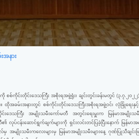
မ်းအနား
စ်ကိုင်းတိုင်းဒေသကြီး အစိုးရအဖွဲ့ရုံး၊ ချင်းတွင်းခန်းမတွင် (၃.၇.၂၀၂၂
ိုအခမ်းအနားတွင် စစ်ကိုင်းတိုင်းဒေသကြီးအစိုးရအဖွဲ့ဝင်၊ လုံခြုံရေးနှင့
ိုင်းဒေသကြီး အမျိုးသမီးကော်မတီ အတွင်းရေးမှူးက မြန်မာအမျိုးသမီး
်မတီ၏ လုပ်ငန်းဆောင်ရွက်ချက်များကို ရှင်းလင်းတင်ပြခဲ့ပြီးနောက် မြန်မာအမ
ုလ်မှ အမျိုးသမီးကလေးများမှ မြန်မာအမျိုးသမီးများနေ့ ဂုဏ်ပြုသီချင်းဖ