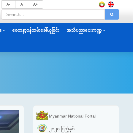
A-
A
A+
ဒ
စေတနာ့ဝန်ထမ်းခေါ်ယူခြင်း
အသိပညာပေးကဏ္ဍ
Myanmar National Portal
၂၀၂၀ ပြည့်နှစ်