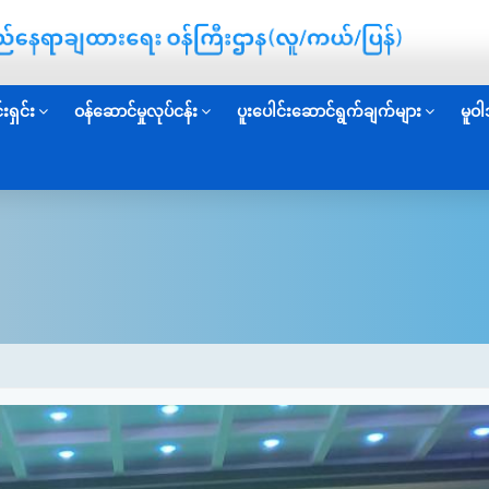
းရှင်း
ဝန်ဆောင်မှုလုပ်ငန်း
ပူးပေါင်းဆောင်ရွက်ချက်များ
မူဝါ