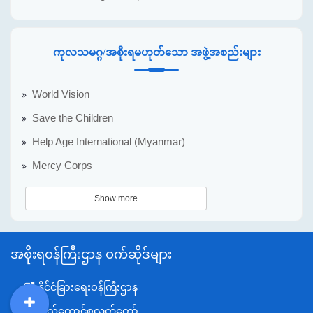
ကုလသမဂ္ဂ/အစိုးရမဟုတ်သော အဖွဲ့အစည်းများ
World Vision
Save the Children
Help Age International (Myanmar)
Mercy Corps
Show more
အစိုးရဝန်ကြီးဌာန ဝက်ဆိုဒ်များ
နိုင်ငံခြားရေးဝန်ကြီးဌာန
ပြည်ထောင်စုလွှတ်တော်