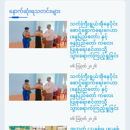
နောက်ဆုံးရသတင်းများ
သက်ကြီးရွယ်အိုနေပိုင်း
စောင့်ရှောက်ရေးဂေဟာ
(နေပြည်တော်) နှင့်
နေပြည်တော် ကလေး
ပြုစုရေးစင်တာသို့
သွားရောက်ကြည့်ရှုခြင်း
၀၆ ဩဂုတ် ၂၀၂၆
သက်ကြီးရွယ်အိုနေပိုင်း
စောင့်ရှောက်ရေးဂေဟာ
(နေပြည်တော်) နှင့်
နေပြည်တော် ကလေး
ပြုစုရေးစင်တာသို့
သွားရောက်ကြည့်ရှုခြင်း
၀၆ ဩဂုတ် ၂၀၂၆
အသက် (၃)နှစ်မှ (၅)နှစ်