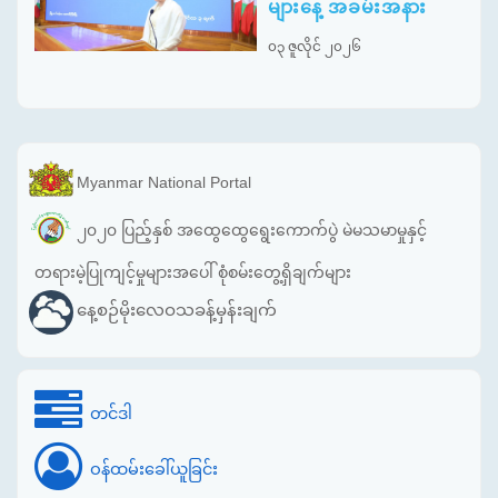
များနေ့ အခမ်းအနား
၀၃ ဇူလိုင် ၂၀၂၆
Myanmar National Portal
၂၀၂၀ ပြည့်နှစ် အထွေထွေရွေးကောက်ပွဲ မဲမသမာမှုနှင့်
တရားမဲ့ပြုကျင့်မှုများအပေါ် စုံစမ်းတွေ့ရှိချက်များ
နေ့စဉ်မိုးလေဝသခန့်မှန်းချက်
တင်ဒါ
ဝန်ထမ်းခေါ်ယူခြင်း