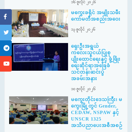
၁၆ ဇူလိုင် ၂၀၂၆
မကွေးခရိုင် အမျိုးသမီး
ကော်မတီအစည်းအဝေး
၁၃ ဇူလိုင် ၂၀၂၆
ရှေးဦးအရွယ်
ကလေးသူငယ်ပြုစု
ပျိုးထောင်ရေးနှင့် ဖွံ့ဖြိုး
ရေးဆိုင်ရာအခြေခံ
သင်တန်းဆင်းပွဲ
အခမ်းအနား
၁၀ ဇူလိုင် ၂၀၂၆
မကွေးတိုင်းဒေသကြီး၊ မ
ကွေးမြို့တွင် Gender,
CEDAW, NSPAW နှင့်
UNSCR 1325
အသိပညာပေးအစီအစဉ်