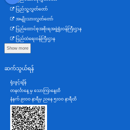
DDM
MOS
DSW
DOR
ပြည်သူ့လွှတ်တော်
အမျိုးသားလွှတ်တော်
ပြည်ထောင်စုအစိုးရအဖွဲ့ရုံးဝန်ကြီးဌာန
ပြည်ထဲရေးဝန်ကြီးဌာန
Show more
ကာကွယ်ရေးဝန်ကြီးဌာန
နယ်စပ်ရေးရာဝန်ကြီးဌာန
ဆက်သွယ်ရန်
စီမံကိန်း၊ဘဏ္ဍာရေးနှင့်စက်မှုဝန်ကြီးဌာန
ရင်းနှီးမြှုပ်နှံမှုနှင့် နိုင်ငံခြားစီးပွားဆက်သွယ်ရေးဝန်ကြီးဌာန
ရုံးဖွင့်ချိန်
အပြည်ပြည်ဆိုင်ရာပူးပေါင်းဆောင်ရွက်ရေးဝန်ကြီးဌာန
တနင်္လာနေ့ မှ သောကြာနေ့ထိ
ပြန်ကြားရေးဝန်ကြီးဌာန
နံနက် ၉းဝ၀ နာရီမှ ညနေ ၅းဝ၀ နာရီထိ
သာသနာရေးနှင့် ယဉ်ကျေးမှုဝန်ကြီးဌာန
စိုက်ပျိုးရေး၊မွေးမြူရေးနှင့်ဆည်မြောင်းဝန်ကြီးဌာန
ပို့ဆောင်ရေးနှင့်ဆက်သွယ်ရေးဝန်ကြီးဌာန