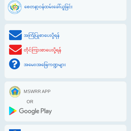
စေတနာ့ဝန်ထမ်းခေါ်ယူခြင်း
အကြံပြုစာပေးပို့ရန်
တိုင်ကြားစာပေးပို့ရန်
အမေး၊အဖြေကဏ္ဍများ
MSWRR APP
OR