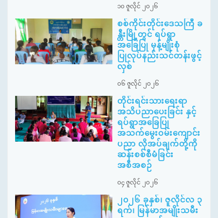
၁၀ ဇူလိုင် ၂၀၂၆
စစ်ကိုင်းတိုင်းဒေသကြီ ခ
န္တီးမြို့တွင် ရပ်ရွာ
အခြေပြု မုန့်မျိုးစုံ
ပြုလုပ်နည်းသင်တန်းဖွင့်
လှစ်
၀၆ ဇူလိုင် ၂၀၂၆
တိုင်းရင်းသားရေးရာ
အသိပညာပေးခြင်း နှင့်
ရပ်ရွာအခြေပြု
အသက်မွေးဝမ်းကျောင်း
ပညာ လိုအပ်ချက်တို့ကို
ဆန်းစစ်စီမံခြင်း
အစီအစဉ်
၀၄ ဇူလိုင် ၂၀၂၆
၂၀၂၆ ခုနှစ်၊ ဇူလိုင်လ ၃
ရက်၊ မြန်မာအမျိုးသမီး