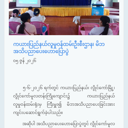
ကယားပြည်နယ်လူမှုဝန်ထမ်းဦးစီးဌာန၊ မိဘ
အသိပညာပေးဟောပြောပွဲ
၀၅ ဇွန် ၂၀၂၆
၅-၆-၂၀၂၆ ရက်တွင် ကယားပြည်နယ်၊ လွိုင်ကော်မြို့၊
လွိုင်ကော်မူလတန်းကြိုကျောင်း၌ ကယားပြည်နယ်
လူမှုဝန်ထမ်းရုံးမှ ကြီးမှူး၍ မိဘအသိပညာပေးခြင်းအား
ကျင်းပဆောင်ရွက်ခဲ့ပါသည်။
အဆိုပါ အသိပညာပေးဟောပြောပွဲတွင် လွိုင်ကော်မူလ