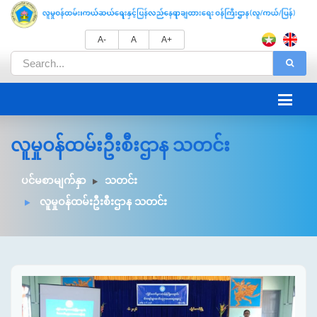
A-
A
A+
လူမှုဝန်ထမ်းဦးစီးဌာန သတင်း
ပင်မစာမျက်နှာ
သတင်း
လူမှုဝန်ထမ်းဦးစီးဌာန သတင်း