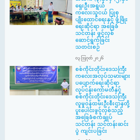
ရှေးဦးအရွယ်
ကလေးသူငယ် ပြုစု
ပျိုးထောင်ရေးနှင့် ဖွံ့ဖြိုး
ရေးဆိုင်ရာ အခြေခံ
သင်တန်း ဖွင့်လှစ်
ဆောင်ရွက်ခြင်း
သတင်းစဉ်
၀၃ ဩဂုတ် ၂၀၂၆
စစ်ကိုင်းတိုင်းဒေသကြီး
ကလေးအလုပ်သမားများ
ပပျောက်ရေးဆိုင်ရာ
လုပ်ငန်းကော်မတီနှင့်
စစ်ကိုင်းတိုင်းဒေသကြီး
လူမှုဝန်ထမ်းဦးစီးဌာနတို့
ပူးပေါင်းဖွင့်လှစ်သည့်
အခြေခံစက်ချုပ်
သင်တန်း သင်တန်းဆင်း
ပွဲ ကျင်းပခြင်း