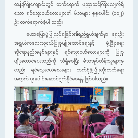
တန်းကြိုကျောင်းတွင် တက်‌ရောက် ပညာသင်ကြားလျက်ရှိ
သော ရင်သွေးငယ်လေးများ၏ မိဘများ စုစုပေါင်း (၁၀၂)
ဦး တက်ရောက်ခဲ့ပါ သည်။
ဟောပြောပွဲပြုလုပ်ရခြင်း၏ရည်ရွယ်ချက်မှာ ရှေးဦး
အရွယ်ကလေးသူငယ်ပြုစုပျိုးထောင်ရေးနှင့် ဖွံ့ဖြိုးရေး
ဆိုင်ရာနည်းစနစ်များနှင့် ရင်သွေးငယ်လေးများကို ပြုစု
ပျိုးထောင်ပေးသည်ကို သိရှိစေပြီး မိဘအုပ်ထိန်းသူများမှ
လည်း ရင်သွေးငယ်လေးများ ဘက်စုံဖွံ့ဖြိုးတိုးတက်ရေး
အတွက် ပူးပေါင်းဆောင်ရွက်နိုင်စေရန် ဖြစ်ပါသည်။