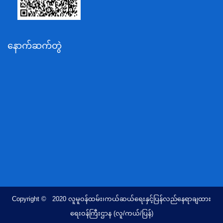
သယံဇာတနှင့်ပတ်ဝန်းကျင်ထိန်းသိမ်းရေးဝန်ကြီးဌာန
လျှပ်စစ်နှင့်စွမ်းအင်ဝန်ကြီးဌာန
နောက်ဆက်တွဲ
အလုပ်သမား၊လူဝင်မှုကြီးကြပ်ရေးနှင့်ပြည်သူ့အင်အား
ဝန်ကြီးဌာန
စီးပွားရေးနှင့်ကူးသန်းရောင်းဝယ်ရေးဝန်ကြီးဌာန
ပညာရေးဝန်ကြီးဌာန
ကျန်းမာရေးနှင့်အားကစားဝန်ကြီးဌာန
ဆောက်လုပ်ရေးဝန်ကြီးဌာန
လူမူဝန်ထမ်း၊ကယ်ဆယ်ရေးနှင့်ပြန်လည်နေရာချထားရေး
ဝန်ကြီးဌာန
ဟိုတယ်နှင့်ခရီးသွားလာရေးဝန်ကြီးဌာန
တိုင်းရင်းသားလူမျိုးရေးရာဝန်ကြီးဌာန
Copyright © 2020 လူမူဝန်ထမ်း၊ကယ်ဆယ်ရေးနှင့်ပြန်လည်နေရာချထား
ပြည်ထောင်စုရာထူးဝန်အဖွဲ့ရုံး
ရေးဝန်ကြီးဌာန (လူ/ကယ်/ပြန်)