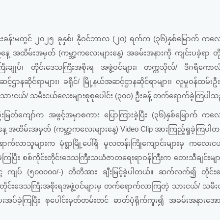
 ချင်းတွင်းခန်းမတွင် ၂၀၂၅ ခုနှစ်၊ နိုဝင်ဘာလ (၂၀) ရက်က (၃၆)နှစ်မြောက် က
ည်နေ့ အထိမ်းအမှတ် (ကမ္ဘာ့ကလေးများနေ့) အခမ်းအနားကို ကျင်းပခဲ့ရာ တ
ီးချုပ်၊ တိုင်းဒေသကြီးအစိုးရ အဖွဲ့ဝင်များ၊ တက္ကသိုလ်/ ဒီဂရီကောလိ
့်ဌာနဆိုင်ရာများ၊ ခရိုင်/ မြို့နယ်အဆင့်ဌာနဆိုင်ရာများ၊ လူမှုဝန်ထမ်းဦး
ငယ်/ သမီးငယ်လေးများစုစုပေါင်း (၃၀၀) ဦးခန့် တက်ရောက်ခဲ့ကြပါသ
ပ် ဦးမြတ်ကျော်က အဖွင့်အမှာစကား ပြောကြားခဲ့ပြီး (၃၆)နှစ်မြောက် က
နေ့ အထိမ်းအမှတ် (ကမ္ဘာ့ကလေးများနေ့) Video Clip အားကြည့်ရှုခဲ့ကြပါတ
်ရောက်လာသူများက မုံရွာမြို့ပေါ်ရှိ မူလတန်းကြိုကျောင်းများမှ ကလေး
ေးခဲ့ကြပြီး စစ်ကိုင်းတိုင်းဒေသကြီးသယံဇာတရေးရာဝန်ကြီးက တေးသီချင်းမျာ
်ငွေ ကျပ် (၅၀၀၀၀၀/-) တိတိအား ချီးမြင့်ခဲ့ပါတယ်။ ဆက်လက်၍ တိုင်း
ပ်၊ တိုင်းဒေသကြီးအစိုးရအဖွဲ့ဝင်များမှ တက်ရောက်လာကြတဲ့ သားငယ်/ သမ
ပ်ခဲ့ကြပြီး စုပေါင်းမှတ်တမ်းတင် ဓာတ်ပုံရိုက်ကူး၍ အခမ်းအနားအောင်