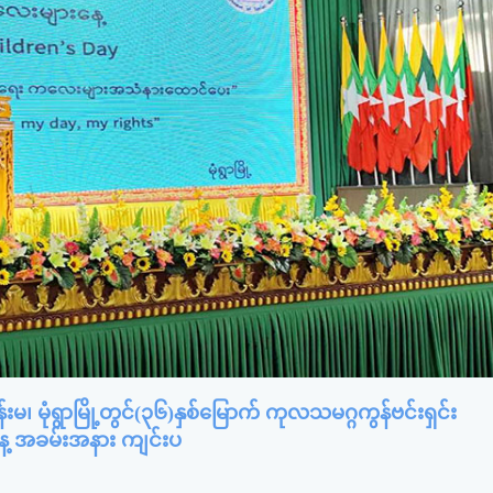
န်းမ၊ မုံရွာမြို့တွင်(၃၆)နှစ်မြောက် ကုလသမဂ္ဂကွန်ဗင်းရှင်း
ေ့ အခမ်းအနား ကျင်းပ