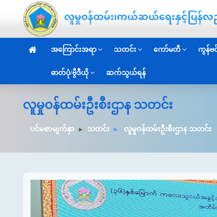
အကြောင်းအရာ
သတင်း
ကော်မတီ
ကွန်ဗင်
ဓာတ်ပုံ/ဗွီဒီယို
ဆက်သွယ်ရန်
လူမှုဝန်ထမ်းဦးစီးဌာန သတင်း
ပင်မစာမျက်နှာ
သတင်း
လူမှုဝန်ထမ်းဦးစီးဌာန သတင်း