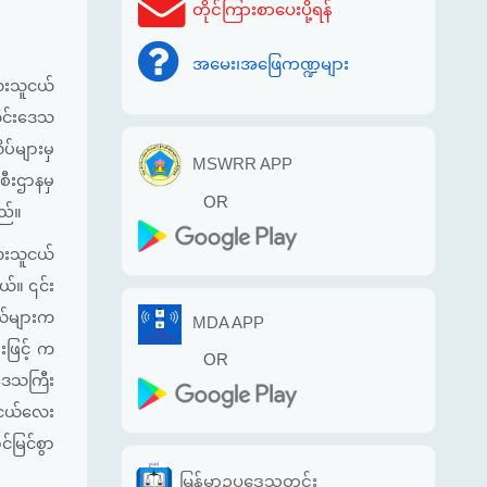
တိုင်ကြားစာပေးပို့ရန်
အမေး၊အဖြေကဏ္ဍများ
လေးသူငယ်
ိုင်းဒေသ
ပ်များမှ
MSWRR APP
စီးဌာနမှ
OR
ည်။
လေးသူငယ်
ယ်။ ၎င်း
ငယ်များက
MDA APP
းဖြင့် က
OR
ဒေသကြီး
ီးငယ်လေး
မြင်စွာ
မြန်မာဥပဒေသတင်း