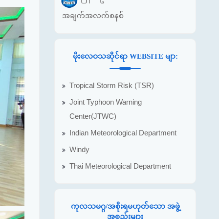
အချက်အလက်စနစ်
မိုးလေဝသဆိုင်ရာ WEBSITE မျာ:
Tropical Storm Risk (TSR)
Joint Typhoon Warning
Center(JTWC)
Indian Meteorological Department
Windy
Thai Meteorological Department
ကုလသမဂ္ဂ/အစိုးရမဟုတ်သော အဖွဲ့
အစည်းများ