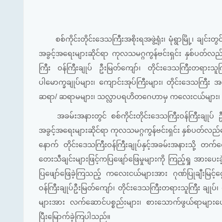
စစ်ကိုင်းတိုင်းဒေသကြီးအစိုးရအဖွဲ့ရုံး၊ မုံရွာမြို့၊
အခွင့်အရေးများဆိုင်ရာ ကုလသမဂ္ဂကွန်ဗင်းရှင်း နှစ်ပတ်လ
ကြီး ဝန်ကြီးချုပ် ဦးမြတ်ကျော်၊ တိုင်းဒေသကြီးတရားသူကြ
ပါမောက္ခချုပ်များ၊ ကျောင်းအုပ်ကြီးများ၊ တိုင်းဒေသကြီး အဆင
ဆရာ/ ဆရာမများ၊ သလ္လာပရဟိတဂေဟာမှ ကလေးငယ်များ၊ သား
အခမ်းအနားတွင် စစ်ကိုင်းတိုင်းဒေသကြီးဝန်ကြီးချု
အခွင့်အရေးများဆိုင်ရာ ကုလသမဂ္ဂကွန်ဗင်းရှင်း နှစ်ပတ်လည်
နောက် တိုင်းဒေသကြီးဝန်ကြီးချုပ်နှင့်အခမ်းအနားသို့ တက
တေးသီချင်းများဖြင့်ကပြဖျော်ဖြေမှုများကို ကြည့်ရှု အားပ
ပြဖျော်ဖြေခဲ့ကြသည့် ကလေးငယ်များအား ဂုဏ်ပြုချီးမြင့
ဝန်ကြီးချုပ်ဦးမြတ်ကျော်၊ တိုင်းဒေသကြီးတရားသူကြီး ချု
များအား လက်ဆောင်ပစ္စည်းများ၊ စားသောက်ဖွယ်ရာများပေးအ
ပြီးမြောက်ခဲ့ကြပါသည်။