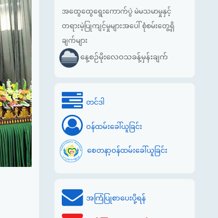
အထွေထွေရွေးကောက်ပွဲ မဲမသမာမှုနှင့်
တရားမဲ့ပြုကျင့်မှုများအပေါ် စုံစမ်းတွေ့ရှိ
ချက်များ
နေ့စဉ်မိုးလေဝသခန့်မှန်းချက်
တင်ဒါ
ဝန်ထမ်းခေါ်ယူခြင်း
စေတနာ့ဝန်ထမ်းခေါ်ယူခြင်း
အကြံပြုစာပေးပို့ရန်