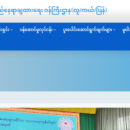
းရှင်း
ဝန်ဆောင်မှုလုပ်ငန်း
ပူးပေါင်းဆောင်ရွက်ချက်များ
မူဝါ