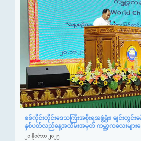
စစ်ကိုင်းတိုင်းဒေသကြီးအစိုးရအဖွဲ့ရုံး၊ ချင်းတွင်းခ
နှစ်ပတ်လည်နေ့အထိမ်းအမှတ် ကမ္ဘာ့ကလေးများန
၂၀ နိုဝင်ဘာ ၂၀၂၅