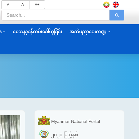
A-
A
A+
ဒ
စေတနာ့ဝန်ထမ်းခေါ်ယူခြင်း
အသိပညာပေးကဏ္ဍ
Myanmar National Portal
၂၀၂၀ ပြည့်နှစ်