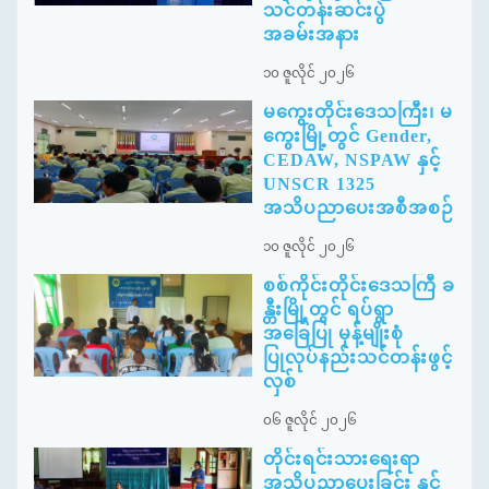
သင်တန်းဆင်းပွဲ
အခမ်းအနား
၁၀ ဇူလိုင် ၂၀၂၆
မကွေးတိုင်းဒေသကြီး၊ မ
ကွေးမြို့တွင် Gender,
CEDAW, NSPAW နှင့်
UNSCR 1325
အသိပညာပေးအစီအစဉ်
၁၀ ဇူလိုင် ၂၀၂၆
စစ်ကိုင်းတိုင်းဒေသကြီ ခ
န္တီးမြို့တွင် ရပ်ရွာ
အခြေပြု မုန့်မျိုးစုံ
ပြုလုပ်နည်းသင်တန်းဖွင့်
လှစ်
၀၆ ဇူလိုင် ၂၀၂၆
တိုင်းရင်းသားရေးရာ
အသိပညာပေးခြင်း နှင့်