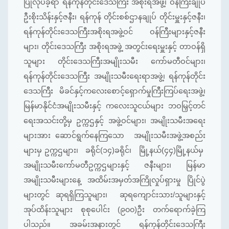
ပြုလုပ်ခဲ့ရာ ရန်ကုန်တိုင်းဒေသကြီး အစိုးရအဖွဲ့၊ ဝန်ကြီးချုပ်
ဦးစိုးသိန်းနှင့်ဇနီး၊ ရန်ကုန် တိုင်းစစ်ဌာနချုပ် တိုင်းမှူးနှင့်ဇနီး၊
ရန်ကုန်တိုင်းဒေသကြီးအစိုးရအဖွဲ့ဝင် ဝန်ကြီးများနှင့်ဇနီး
များ၊ တိုင်းဒေသကြီး အစိုးရအဖွဲ့ အတွင်းရေးမှူးနှင့် တာဝန်ရှိ
သူများ တိုင်းဒေသကြီးအမျိုးသမီး ကော်မတီဝင်များ၊
ရန်ကုန်တိုင်းဒေသကြီး အမျိုးသမီးရေးရာအဖွဲ့၊ ရန်ကုန်တိုင်း
ဒေသကြီး မိခင်နှင့်ကလေးစောင့်ရှောက်မှုကြီးကြပ်ရေးအဖွဲ့၊
မြန်မာနိုင်ငံအမျိုးသမီးနှင့် ကလေးသူငယ်များ ဘဝမြှင့်တင်
ရေးအသင်းတို့မှ ဥက္ကဌနှင့် အဖွဲ့ဝင်များ၊ အမျိုးသမီးအရေး
များအား ဆောင်ရွက်နေကြသော အမျိုးသမီးအဖွဲ့အစည်း
များမှ ဥက္ကဌများ၊ ခရိုင်(၁၄)ခရိုင်၊ မြို့နယ်(၄၄)မြို့နယ်မှ
အမျိုးသမီးကော်မတီဥက္ကဌများနှင့် ဇနီးများ၊ မြန်မာ
အမျိုးသမီးများနေ့ အထိမ်းအမှတ်အကြိုလှုပ်ရှားမှု ပြိုင်ပွဲ
များတွင် ဆုရရှိကြသူများ၊ ဆုရကျောင်းသား/သူများနှင့်
အုပ်ထိန်းသူများ စုစုပေါင်း (၉၀၀)ဦး တက်ရောက်ခဲ့ကြ
ပါသည်။ အခမ်းအနားတွင် ရန်ကုန်တိုင်းဒေသကြီး