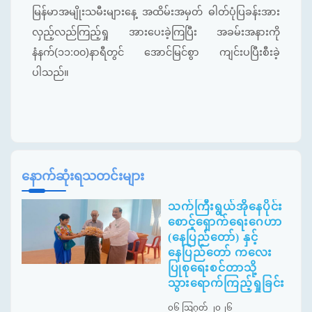
မြန်မာအမျိုးသမီးများနေ့ အထိမ်းအမှတ် ဓါတ်ပုံပြခန်းအား
လှည့်လည်ကြည့်ရှု အားပေးခဲ့ကြပြီး အခမ်းအနားကို
နံနက်(၁၁:၀၀)နာရီတွင် အောင်မြင်စွာ ကျင်းပပြီးစီးခဲ့
ပါသည်။
နောက်ဆုံးရသတင်းများ
သက်ကြီးရွယ်အိုနေပိုင်း
စောင့်ရှောက်ရေးဂေဟာ
(နေပြည်တော်) နှင့်
နေပြည်တော် ကလေး
ပြုစုရေးစင်တာသို့
သွားရောက်ကြည့်ရှုခြင်း
၀၆ ဩဂုတ် ၂၀၂၆