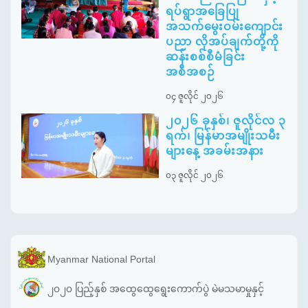
ရပ်ရွာအခြေပြု
အသက်မွေးဝမ်းကျောင်း
ပညာ လိုအပ်ချက်တို့ကို
ဆန်းစစ်စီမံခြင်း
အစီအစဉ်
၀၄ ဇူလိုင် ၂၀၂၆
၂၀၂၆ ခုနှစ်၊ ဇူလိုင်လ ၃
ရက်၊ မြန်မာအမျိုးသမီး
များနေ့ အခမ်းအနား
၀၃ ဇူလိုင် ၂၀၂၆
Myanmar National Portal
၂၀၂၀ ပြည့်နှစ် အထွေထွေရွေးကောက်ပွဲ မဲမသမာမှုနှင့်