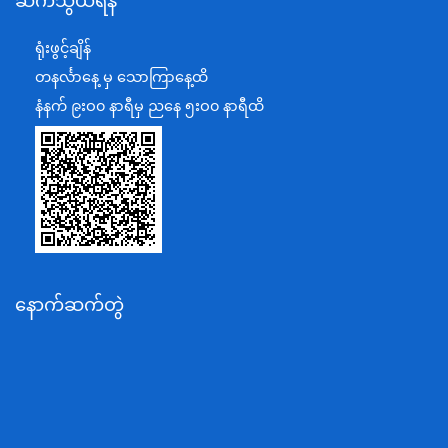
ဆက်သွယ်ရန်
စီမံကိန်း၊ဘဏ္ဍာရေးနှင့်စက်မှုဝန်ကြီးဌာန
ရင်းနှီးမြှုပ်နှံမှုနှင့် နိုင်ငံခြားစီးပွားဆက်သွယ်ရေးဝန်ကြီးဌာန
ရုံးဖွင့်ချိန်
အပြည်ပြည်ဆိုင်ရာပူးပေါင်းဆောင်ရွက်ရေးဝန်ကြီးဌာန
တနင်္လာနေ့ မှ သောကြာနေ့ထိ
ပြန်ကြားရေးဝန်ကြီးဌာန
နံနက် ၉းဝ၀ နာရီမှ ညနေ ၅းဝ၀ နာရီထိ
သာသနာရေးနှင့် ယဉ်ကျေးမှုဝန်ကြီးဌာန
စိုက်ပျိုးရေး၊မွေးမြူရေးနှင့်ဆည်မြောင်းဝန်ကြီးဌာန
ပို့ဆောင်ရေးနှင့်ဆက်သွယ်ရေးဝန်ကြီးဌာန
သယံဇာတနှင့်ပတ်ဝန်းကျင်ထိန်းသိမ်းရေးဝန်ကြီးဌာန
လျှပ်စစ်နှင့်စွမ်းအင်ဝန်ကြီးဌာန
နောက်ဆက်တွဲ
အလုပ်သမား၊လူဝင်မှုကြီးကြပ်ရေးနှင့်ပြည်သူ့အင်အား
ဝန်ကြီးဌာန
စီးပွားရေးနှင့်ကူးသန်းရောင်းဝယ်ရေးဝန်ကြီးဌာန
ပညာရေးဝန်ကြီးဌာန
ကျန်းမာရေးနှင့်အားကစားဝန်ကြီးဌာန