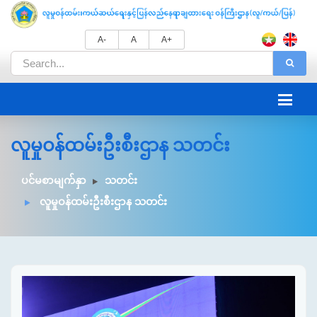
A-
A
A+
လူမှုဝန်ထမ်းဦးစီးဌာန သတင်း
ပင်မစာမျက်နှာ
သတင်း
လူမှုဝန်ထမ်းဦးစီးဌာန သတင်း