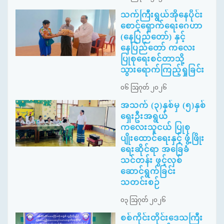
သက်ကြီးရွယ်အိုနေပိုင်း
စောင့်ရှောက်ရေးဂေဟာ
(နေပြည်တော်) နှင့်
နေပြည်တော် ကလေး
ပြုစုရေးစင်တာသို့
သွားရောက်ကြည့်ရှုခြင်း
၀၆ ဩဂုတ် ၂၀၂၆
အသက် (၃)နှစ်မှ (၅)နှစ်
ရှေးဦးအရွယ်
ကလေးသူငယ် ပြုစု
ပျိုးထောင်ရေးနှင့် ဖွံ့ဖြိုး
ရေးဆိုင်ရာ အခြေခံ
သင်တန်း ဖွင့်လှစ်
ဆောင်ရွက်ခြင်း
သတင်းစဉ်
၀၃ ဩဂုတ် ၂၀၂၆
စစ်ကိုင်းတိုင်းဒေသကြီး