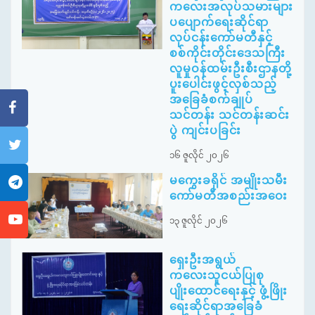
ကလေးအလုပ်သမားများ
ပပျောက်ရေးဆိုင်ရာ
လုပ်ငန်းကော်မတီနှင့်
စစ်ကိုင်းတိုင်းဒေသကြီး
လူမှုဝန်ထမ်းဦးစီးဌာနတို့
ပူးပေါင်းဖွင့်လှစ်သည့်
အခြေခံစက်ချုပ်
သင်တန်း သင်တန်းဆင်း
ပွဲ ကျင်းပခြင်း
၁၆ ဇူလိုင် ၂၀၂၆
မကွေးခရိုင် အမျိုးသမီး
ကော်မတီအစည်းအဝေး
၁၃ ဇူလိုင် ၂၀၂၆
ရှေးဦးအရွယ်
ကလေးသူငယ်ပြုစု
ပျိုးထောင်ရေးနှင့် ဖွံ့ဖြိုး
ရေးဆိုင်ရာအခြေခံ