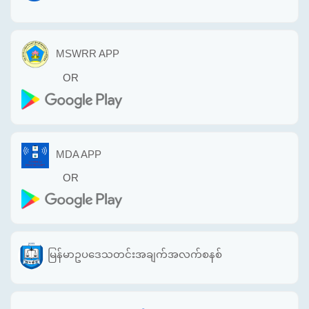
MSWRR APP
OR
MDA APP
OR
မြန်မာဥပဒေသတင်းအချက်အလက်စနစ်