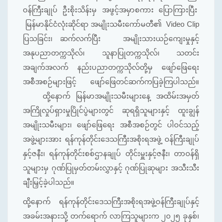
ဝန်ကြီးချုပ် ဦးစိုးသိန်းမှ အဖွင့်အမှာစကား ပြောကြားပြီး
မြန်မာနိုင်ငံလုံးဆိုင်ရာ အမျိုးသမီးကော်မတီ၏ Video Clip
ပြသခြင်း၊ ဆက်လက်ပြီး အမျိုးသားယဉ်ကျေးမှုနှင့်
အနုပညာတက္ကသိုလ်၊ သူနာပြုတက္ကသိုလ်၊ သတင်း
အချက်အလက် နည်းပညာတက္ကသိုလ်တို့မှ ဖျော်ဖြေရေး
အစီအစဉ်များဖြင့် ဖျော်ဖြေတင်ဆက်ကပြခဲ့ကြပါသည်။
ထို့နောက် မြန်မာအမျိုးသမီးများနေ့ အထိမ်းအမှတ်
အကြိုလှုပ်ရှားမှုပြိုင်ပွဲများတွင် ဆုရရှိသူများနှင့် ထူးချွန်
အမျိုးသမီးများ၊ ဖျော်ဖြေရေး အစီအစဉ်တွင် ပါဝင်သည့်
အဖွဲ့များအား ရန်ကုန်တိုင်းဒေသကြီးအစိုးရအဖွဲ့ ဝန်ကြီးချုပ်
နှင့်ဇနီး၊ ရန်ကုန်တိုင်းစစ်ဌာနချုပ် တိုင်းမှူးနှင့်ဇနီး၊ တာဝန်ရှိ
သူများမှ ဂုဏ်ပြုမှတ်တမ်းလွှာနှင့် ဂုဏ်ပြုဆုများ အသီးသီး
ချီးမြှင့်ခဲ့ပါသည်။
ထို့နောက် ရန်ကုန်တိုင်းဒေသကြီးအစိုးရအဖွဲ့ဝန်ကြီးချုပ်နှင့်
အခမ်းအနားသို့ တက်ရောက် လာကြသူများက ၂၀၂၅ ခုနှစ်၊