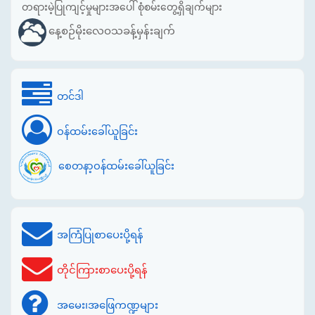
တရားမဲ့ပြုကျင့်မှုများအပေါ် စုံစမ်းတွေ့ရှိချက်များ
နေ့စဉ်မိုးလေဝသခန့်မှန်းချက်
တင်ဒါ
ဝန်ထမ်းခေါ်ယူခြင်း
စေတနာ့ဝန်ထမ်းခေါ်ယူခြင်း
အကြံပြုစာပေးပို့ရန်
တိုင်ကြားစာပေးပို့ရန်
အမေး၊အဖြေကဏ္ဍများ