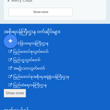
Mercy Corps
Show more
အစိုးရဝန်ကြီးဌာန ဝက်ဆိုဒ်များ
နိုင်ငံခြားရေးဝန်ကြီးဌာန
DDM
MOS
DSW
DOR
ပြည်ထောင်စုလွှတ်တော်
ပြည်သူ့လွှတ်တော်
အမျိုးသားလွှတ်တော်
ပြည်ထောင်စုအစိုးရအဖွဲ့ရုံးဝန်ကြီးဌာန
ပြည်ထဲရေးဝန်ကြီးဌာန
Show more
ကာကွယ်ရေးဝန်ကြီးဌာန
နယ်စပ်ရေးရာဝန်ကြီးဌာန