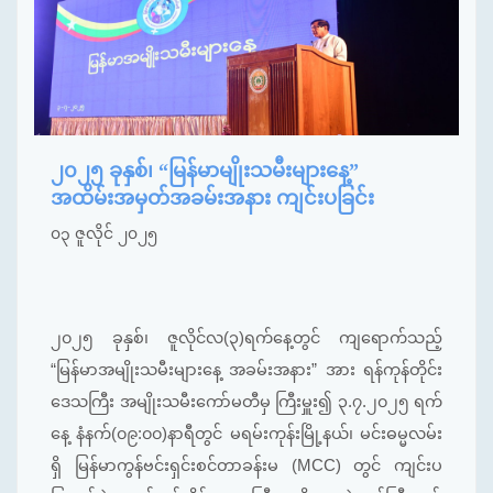
၂၀၂၅ ခုနှစ်၊ “မြန်မာမျိုးသမီးများနေ့”
အထိမ်းအမှတ်အခမ်းအနား ကျင်းပခြင်း
၀၃ ဇူလိုင် ၂၀၂၅
၂၀၂၅ ခုနှစ်၊ ဇူလိုင်လ(၃)ရက်နေ့တွင် ကျရောက်သည့်
“မြန်မာအမျိုးသမီးများနေ့ အခမ်းအနား” အား ရန်ကုန်တိုင်း
ဒေသကြီး အမျိုးသမီးကော်မတီမှ ကြီးမှူး၍ ၃.၇.၂၀၂၅ ရက်
နေ့ နံနက်(၀၉:၀၀)နာရီတွင် မရမ်းကုန်းမြို့နယ်၊ မင်းဓမ္မလမ်း
ရှိ မြန်မာကွန်ဗင်းရှင်းစင်တာခန်းမ (MCC) တွင် ကျင်းပ