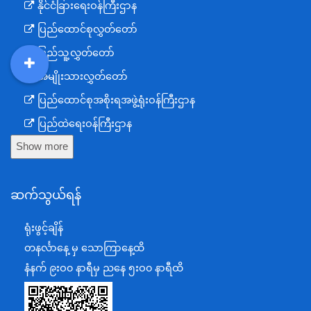
နိုင်ငံခြားရေးဝန်ကြီးဌာန
ပြည်ထောင်စုလွှတ်တော်
ပြည်သူ့လွှတ်တော်
အမျိုးသားလွှတ်တော်
DDM
MOS
DSW
DOR
ပြည်ထောင်စုအစိုးရအဖွဲ့ရုံးဝန်ကြီးဌာန
ပြည်ထဲရေးဝန်ကြီးဌာန
Show more
ကာကွယ်ရေးဝန်ကြီးဌာန
နယ်စပ်ရေးရာဝန်ကြီးဌာန
ဆက်သွယ်ရန်
စီမံကိန်း၊ဘဏ္ဍာရေးနှင့်စက်မှုဝန်ကြီးဌာန
ရင်းနှီးမြှုပ်နှံမှုနှင့် နိုင်ငံခြားစီးပွားဆက်သွယ်ရေးဝန်ကြီးဌာန
ရုံးဖွင့်ချိန်
အပြည်ပြည်ဆိုင်ရာပူးပေါင်းဆောင်ရွက်ရေးဝန်ကြီးဌာန
တနင်္လာနေ့ မှ သောကြာနေ့ထိ
ပြန်ကြားရေးဝန်ကြီးဌာန
နံနက် ၉းဝ၀ နာရီမှ ညနေ ၅းဝ၀ နာရီထိ
သာသနာရေးနှင့် ယဉ်ကျေးမှုဝန်ကြီးဌာန