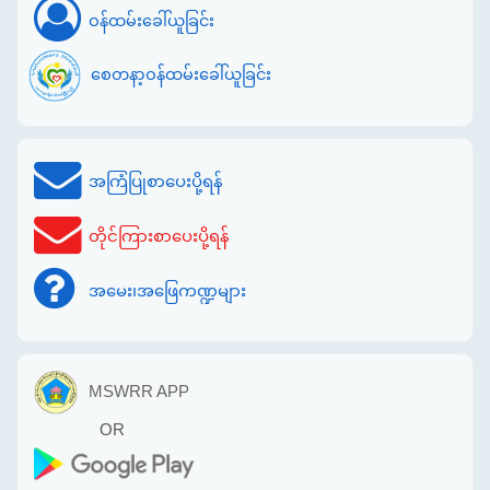
ဝန်ထမ်းခေါ်ယူခြင်း
စေတနာ့ဝန်ထမ်းခေါ်ယူခြင်း
အကြံပြုစာပေးပို့ရန်
တိုင်ကြားစာပေးပို့ရန်
အမေး၊အဖြေကဏ္ဍများ
MSWRR APP
OR