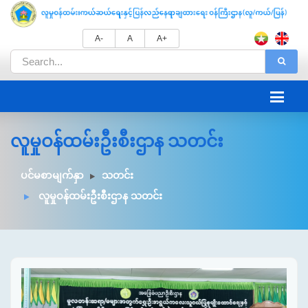
A-
A
A+
လူမှုဝန်ထမ်းဦးစီးဌာန သတင်း
ပင်မစာမျက်နှာ
သတင်း
လူမှုဝန်ထမ်းဦးစီးဌာန သတင်း