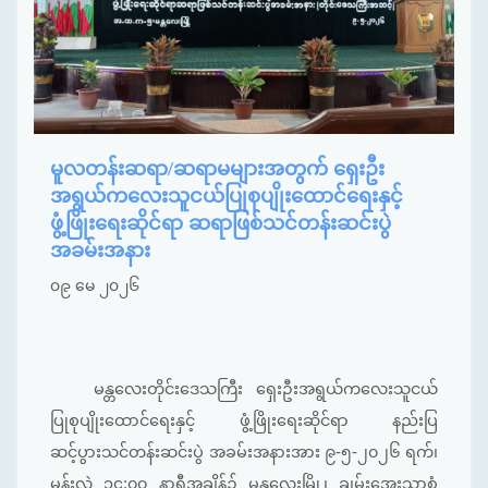
မူလတန်းဆရာ/ဆရာမများအတွက် ရှေးဦး
အရွယ်ကလေးသူငယ်ပြုစုပျိုးထောင်ရေးနှင့်
ဖွံ့ဖြိုးရေးဆိုင်ရာ ဆရာဖြစ်သင်တန်းဆင်းပွဲ
အခမ်းအနား
၀၉ မေ ၂၀၂၆
မန္တလေးတိုင်းဒေသကြီး ရှေးဦးအရွယ်ကလေးသူငယ်
ပြုစုပျိုးထောင်ရေးနှင့် ဖွံ့ဖြိုးရေးဆိုင်ရာ နည်းပြ
ဆင့်ပွားသင်တန်းဆင်းပွဲ အခမ်းအနားအား ၉-၅-၂၀၂၆ ရက်၊
မွန်းလွဲ ၁၄:၀၀ နာရီအချိန်၌ မန္တလေးမြို့၊ ချမ်းအေးသာစံ