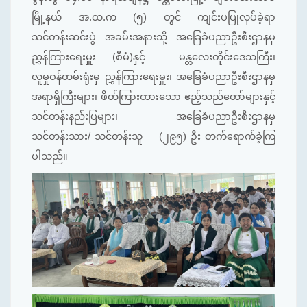
မြို့နယ် အ.ထ.က (၅) တွင် ကျင်းပပြုလုပ်ခဲ့ရာ
သင်တန်းဆင်းပွဲ အခမ်းအနားသို့ အခြေခံပညာဦးစီးဌာနမှ
ညွှန်ကြားရေးမှူး (စီမံ)နှင့် မန္တလေးတိုင်းဒေသကြီး၊
လူမှုဝန်ထမ်းရုံးမှ ညွှန်ကြားရေးမှူး၊ အခြေခံပညာဦးစီးဌာနမှ
အရာရှိကြီးများ၊ ဖိတ်ကြားထားသော ဧည့်သည်တော်များနှင့်
သင်တန်းနည်းပြများ၊ အခြေခံပညာဦးစီးဌာနမှ
သင်တန်းသား/ သင်တန်းသူ (၂၉၅) ဦး တက်ရောက်ခဲ့ကြ
ပါသည်။