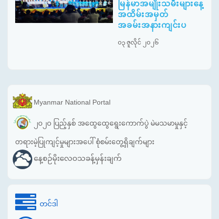
မြန်မာအမျိုးသမီးများနေ့
အထိမ်းအမှတ်
အခမ်းအနားကျင်းပ
၀၃ ဇူလိုင် ၂၀၂၆
Myanmar National Portal
၂၀၂၀ ပြည့်နှစ် အထွေထွေရွေးကောက်ပွဲ မဲမသမာမှုနှင့်
တရားမဲ့ပြုကျင့်မှုများအပေါ် စုံစမ်းတွေ့ရှိချက်များ
နေ့စဉ်မိုးလေဝသခန့်မှန်းချက်
တင်ဒါ