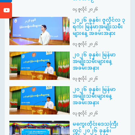
၀၄ ဇူလိုင် ၂၀၂၆
၂၀၂၆ ခုနှစ်၊ ဇူလိုင်လ ၃
ရက်၊ မြန်မာအမျိုးသမီး
များနေ့ အခမ်းအနား
၀၃ ဇူလိုင် ၂၀၂၆
၂၀၂၆ ခုနှစ်၊ မြန်မာ
အမျိုးသမီးများနေ့
အခမ်းအနား
၀၃ ဇူလိုင် ၂၀၂၆
၂၀၂၆ ခုနှစ်၊ မြန်မာ
အမျိုးသမီးများနေ့
အခမ်းအနား
၀၃ ဇူလိုင် ၂၀၂၆
မကွေးတိုင်းဒေသကြီး
တွင် ၂၀၂၆ ခုနှစ်၊