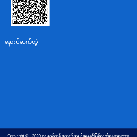
စိုက်ပျိုးရေး၊မွေးမြူရေးနှင့်ဆည်မြောင်းဝန်ကြီးဌာန
ပို့ဆောင်ရေးနှင့်ဆက်သွယ်ရေးဝန်ကြီးဌာန
သယံဇာတနှင့်ပတ်ဝန်းကျင်ထိန်းသိမ်းရေးဝန်ကြီးဌာန
လျှပ်စစ်နှင့်စွမ်းအင်ဝန်ကြီးဌာန
နောက်ဆက်တွဲ
အလုပ်သမား၊လူဝင်မှုကြီးကြပ်ရေးနှင့်ပြည်သူ့အင်အား
ဝန်ကြီးဌာန
စီးပွားရေးနှင့်ကူးသန်းရောင်းဝယ်ရေးဝန်ကြီးဌာန
ပညာရေးဝန်ကြီးဌာန
ကျန်းမာရေးနှင့်အားကစားဝန်ကြီးဌာန
ဆောက်လုပ်ရေးဝန်ကြီးဌာန
လူမူဝန်ထမ်း၊ကယ်ဆယ်ရေးနှင့်ပြန်လည်နေရာချထားရေး
ဝန်ကြီးဌာန
ဟိုတယ်နှင့်ခရီးသွားလာရေးဝန်ကြီးဌာန
တိုင်းရင်းသားလူမျိုးရေးရာဝန်ကြီးဌာန
Copyright © 2020 လူမူဝန်ထမ်း၊ကယ်ဆယ်ရေးနှင့်ပြန်လည်နေရာချထား