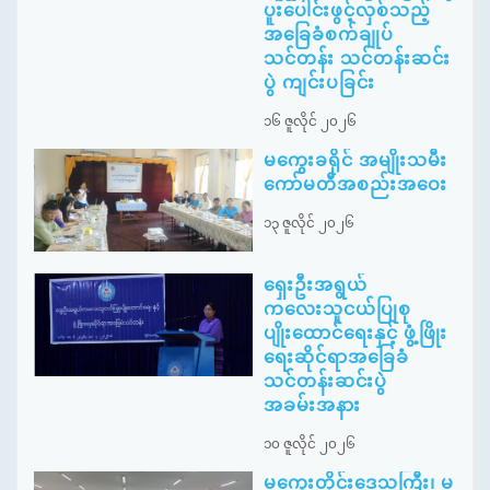
ပူးပေါင်းဖွင့်လှစ်သည့်
အခြေခံစက်ချုပ်
သင်တန်း သင်တန်းဆင်း
ပွဲ ကျင်းပခြင်း
၁၆ ဇူလိုင် ၂၀၂၆
မကွေးခရိုင် အမျိုးသမီး
ကော်မတီအစည်းအဝေး
၁၃ ဇူလိုင် ၂၀၂၆
ရှေးဦးအရွယ်
ကလေးသူငယ်ပြုစု
ပျိုးထောင်ရေးနှင့် ဖွံ့ဖြိုး
ရေးဆိုင်ရာအခြေခံ
သင်တန်းဆင်းပွဲ
အခမ်းအနား
၁၀ ဇူလိုင် ၂၀၂၆
မကွေးတိုင်းဒေသကြီး၊ မ