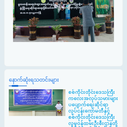
နောက်ဆုံးရသတင်းများ
စစ်ကိုင်းတိုင်းဒေသကြီး
ကလေးအလုပ်သမားများ
ပပျောက်ရေးဆိုင်ရာ
လုပ်ငန်းကော်မတီနှင့်
စစ်ကိုင်းတိုင်းဒေသကြီး
လူမှုဝန်ထမ်းဦးစီးဌာနတို့