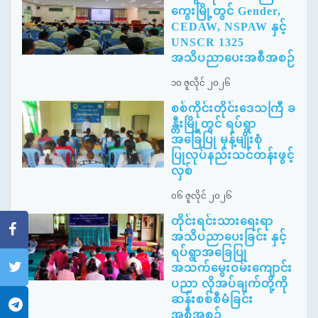
ကွေးမြို့တွင် Gender,
CEDAW, NSPAW နှင့်
UNSCR 1325
အသိပညာပေးအစီအစဉ်
၁၀ ဇူလိုင် ၂၀၂၆
စစ်ကိုင်းတိုင်းဒေသကြီ ခ
န္တီးမြို့တွင် ရပ်ရွာ
အခြေပြု မုန့်မျိုးစုံ
ပြုလုပ်နည်းသင်တန်းဖွင့်
လှစ်
၀၆ ဇူလိုင် ၂၀၂၆
တိုင်းရင်းသားရေးရာ
အသိပညာပေးခြင်း နှင့်
ရပ်ရွာအခြေပြု
အသက်မွေးဝမ်းကျောင်း
ပညာ လိုအပ်ချက်တို့ကို
ဆန်းစစ်စီမံခြင်း
အစီအစဉ်