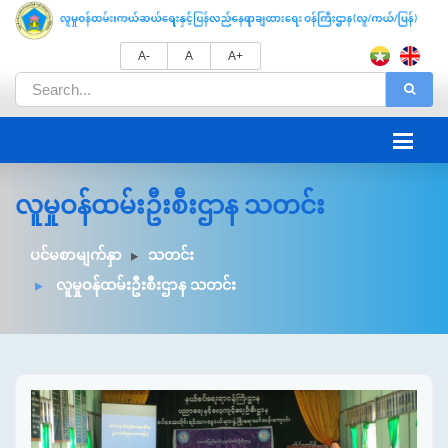
A-
A
A+
လူမှုဝန်ထမ်းဦးစီးဌာန သတင်း
ပင်မစာမျက်နှာ
သတင်း
လူမှုဝန်ထမ်းဦးစီးဌာန သတင်း