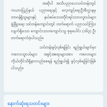
အဆိုပါ အသိပညာပေးသင်တန်းတွင်
ကယားပြည်နယ် ပညာရေးနှင့် လေ့ကျင့်ရေးဦးစီးဌာနမှ
တာဝန်ရှိသူများနှင့် နယ်စပ်ဒေသတိုင်းရင်းသားလူငယ်များ
ဖွံ့ဖြိုးရေး သင်တန်းကျောင်းတွင် တက်‌ရောက်
ပညာသင်ကြား
လျက်ရှိသော ကျောင်းသား/ကျောင်းသူ စုစုပေါင်း (၁၆၃) ဦး
တက်ရောက်ခဲ့ပါသည်။
သင်တန်းဖွင့်လှစ်ရခြင်း ရည်ရွယ်ချက်မှာ
ကလေးသူငယ်များ အခွင့်အရေးများအား ကလေးများ
ကိုယ်တိုင်သိရှိနားလည်စေရန် ရည်ရွယ်၍ ဖွင့်လှစ်ရခြင်းဖြစ်
ပါသည်။
နောက်ဆုံးရသတင်းများ