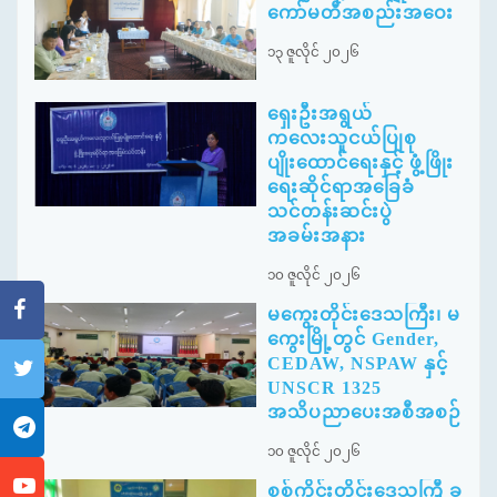
ကော်မတီအစည်းအဝေး
၁၃ ဇူလိုင် ၂၀၂၆
ရှေးဦးအရွယ်
ကလေးသူငယ်ပြုစု
ပျိုးထောင်ရေးနှင့် ဖွံ့ဖြိုး
ရေးဆိုင်ရာအခြေခံ
သင်တန်းဆင်းပွဲ
အခမ်းအနား
၁၀ ဇူလိုင် ၂၀၂၆
မကွေးတိုင်းဒေသကြီး၊ မ
ကွေးမြို့တွင် Gender,
CEDAW, NSPAW နှင့်
UNSCR 1325
အသိပညာပေးအစီအစဉ်
၁၀ ဇူလိုင် ၂၀၂၆
စစ်ကိုင်းတိုင်းဒေသကြီ ခ