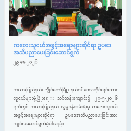
ကလေးသူငယ်အခွင့်အရေးများဆိုင်ရာ ဥပဒေ
အသိပညာပေးခြင်းဆောင်ရွက်
၂၉ မေ ၂၀၂၆
ကယားပြည်နယ်၊ လွိုင်ကော်မြို့၊ နယ်စပ်ဒေသတိုင်းရင်းသား
လူငယ်များဖွံ့ဖြိုးရေ းသင်တန်းကျောင်း၌ ၂၉-၅-၂၀၂၆
ရက်တွင် ကယားပြည်နယ် လူမှုဝန်ထမ်းရုံးမှ ကလေးသူငယ်
အခွင့်အရေးများဆိုင်ရာ ဥပဒေအသိပညာပေးခြင်းအား
ကျင်းပဆောင်ရွက်ခဲ့ပါသည်။