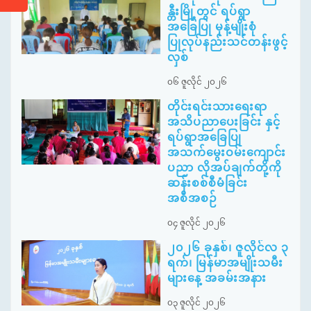
န္တီးမြို့တွင် ရပ်ရွာ
အခြေပြု မုန့်မျိုးစုံ
ပြုလုပ်နည်းသင်တန်းဖွင့်
လှစ်
၀၆ ဇူလိုင် ၂၀၂၆
တိုင်းရင်းသားရေးရာ
အသိပညာပေးခြင်း နှင့်
ရပ်ရွာအခြေပြု
အသက်မွေးဝမ်းကျောင်း
ပညာ လိုအပ်ချက်တို့ကို
ဆန်းစစ်စီမံခြင်း
အစီအစဉ်
၀၄ ဇူလိုင် ၂၀၂၆
၂၀၂၆ ခုနှစ်၊ ဇူလိုင်လ ၃
ရက်၊ မြန်မာအမျိုးသမီး
များနေ့ အခမ်းအနား
၀၃ ဇူလိုင် ၂၀၂၆