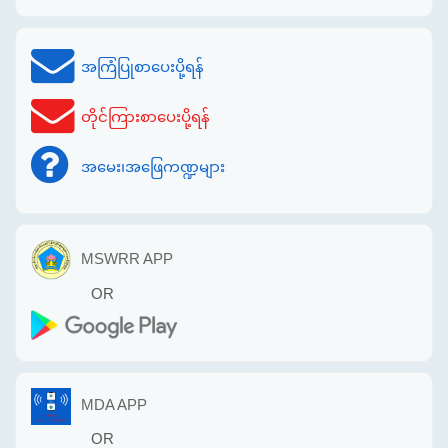
အကြံပြုစာပေးပို့ရန်
တိုင်ကြားစာပေးပို့ရန်
အမေး၊အဖြေကဏ္ဍများ
MSWRR APP
OR
MDA APP
OR