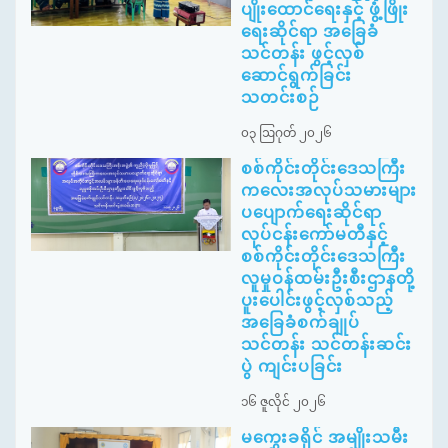
ပျိုးထောင်ရေးနှင့် ဖွံ့ဖြိုး
ရေးဆိုင်ရာ အခြေခံ
သင်တန်း ဖွင့်လှစ်
ဆောင်ရွက်ခြင်း
သတင်းစဉ်
၀၃ ဩဂုတ် ၂၀၂၆
စစ်ကိုင်းတိုင်းဒေသကြီး
ကလေးအလုပ်သမားများ
ပပျောက်ရေးဆိုင်ရာ
လုပ်ငန်းကော်မတီနှင့်
စစ်ကိုင်းတိုင်းဒေသကြီး
လူမှုဝန်ထမ်းဦးစီးဌာနတို့
ပူးပေါင်းဖွင့်လှစ်သည့်
အခြေခံစက်ချုပ်
သင်တန်း သင်တန်းဆင်း
ပွဲ ကျင်းပခြင်း
၁၆ ဇူလိုင် ၂၀၂၆
မကွေးခရိုင် အမျိုးသမီး