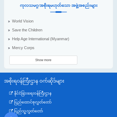
ကုလသမဂ္ဂ/အစိုးရမဟုတ်သော အဖွဲ့အစည်းများ
World Vision
Save the Children
Help Age International (Myanmar)
Mercy Corps
Show more
အစိုးရဝန်ကြီးဌာန ဝက်ဆိုဒ်များ
နိုင်ငံခြားရေးဝန်ကြီးဌာန
ပြည်ထောင်စုလွှတ်တော်
ပြည်သူ့လွှတ်တော်