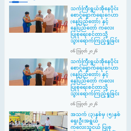
သက်ကြီးရွယ်အိုနေပိုင်း
စောင့်ရှောက်ရေးဂေဟာ
(နေပြည်တော်) နှင့်
နေပြည်တော် ကလေး
ပြုစုရေးစင်တာသို့
သွားရောက်ကြည့်ရှုခြင်း
၀၆ ဩဂုတ် ၂၀၂၆
သက်ကြီးရွယ်အိုနေပိုင်း
စောင့်ရှောက်ရေးဂေဟာ
(နေပြည်တော်) နှင့်
နေပြည်တော် ကလေး
ပြုစုရေးစင်တာသို့
သွားရောက်ကြည့်ရှုခြင်း
၀၆ ဩဂုတ် ၂၀၂၆
အသက် (၃)နှစ်မှ (၅)နှစ်
ရှေးဦးအရွယ်
ကလေးသူငယ် ပြုစု