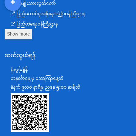
အမျိုးသားလွှတ်တော်
DDM
MOS
DSW
DOR
ပြည်ထောင်စုအစိုးရအဖွဲ့ရုံးဝန်ကြီးဌာန
ပြည်ထဲရေးဝန်ကြီးဌာန
Show more
ကာကွယ်ရေးဝန်ကြီးဌာန
နယ်စပ်ရေးရာဝန်ကြီးဌာန
ဆက်သွယ်ရန်
စီမံကိန်း၊ဘဏ္ဍာရေးနှင့်စက်မှုဝန်ကြီးဌာန
ရင်းနှီးမြှုပ်နှံမှုနှင့် နိုင်ငံခြားစီးပွားဆက်သွယ်ရေးဝန်ကြီးဌာန
ရုံးဖွင့်ချိန်
အပြည်ပြည်ဆိုင်ရာပူးပေါင်းဆောင်ရွက်ရေးဝန်ကြီးဌာန
တနင်္လာနေ့ မှ သောကြာနေ့ထိ
ပြန်ကြားရေးဝန်ကြီးဌာန
နံနက် ၉းဝ၀ နာရီမှ ညနေ ၅းဝ၀ နာရီထိ
သာသနာရေးနှင့် ယဉ်ကျေးမှုဝန်ကြီးဌာန
စိုက်ပျိုးရေး၊မွေးမြူရေးနှင့်ဆည်မြောင်းဝန်ကြီးဌာန
ပို့ဆောင်ရေးနှင့်ဆက်သွယ်ရေးဝန်ကြီးဌာန
သယံဇာတနှင့်ပတ်ဝန်းကျင်ထိန်းသိမ်းရေးဝန်ကြီးဌာန