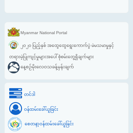
Myanmar National Portal
၂၀၂၀ ပြည့်နှစ် အထွေထွေရွေးကောက်ပွဲ မဲမသမာမှုနှင့်
တရားမဲ့ပြုကျင့်မှုများအပေါ် စုံစမ်းတွေ့ရှိချက်များ
နေ့စဉ်မိုးလေဝသခန့်မှန်းချက်
တင်ဒါ
ဝန်ထမ်းခေါ်ယူခြင်း
စေတနာ့ဝန်ထမ်းခေါ်ယူခြင်း