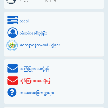
တင်ဒါ
ဝန်ထမ်းခေါ်ယူခြင်း
စေတနာ့ဝန်ထမ်းခေါ်ယူခြင်း
အကြံပြုစာပေးပို့ရန်
တိုင်ကြားစာပေးပို့ရန်
အမေး၊အဖြေကဏ္ဍများ