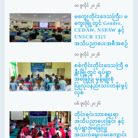
၁၀ ဇူလိုင် ၂၀၂၆
မကွေးတိုင်းဒေသကြီး၊ မ
ကွေးမြို့တွင် Gender,
CEDAW, NSPAW နှင့်
UNSCR 1325
အသိပညာပေးအစီအစဉ်
၁၀ ဇူလိုင် ၂၀၂၆
စစ်ကိုင်းတိုင်းဒေသကြီ ခ
န္တီးမြို့တွင် ရပ်ရွာ
အခြေပြု မုန့်မျိုးစုံ
ပြုလုပ်နည်းသင်တန်းဖွင့်
လှစ်
၀၆ ဇူလိုင် ၂၀၂၆
တိုင်းရင်းသားရေးရာ
အသိပညာပေးခြင်း နှင့်
ရပ်ရွာအခြေပြု
အသက်မွေးဝမ်းကျောင်း