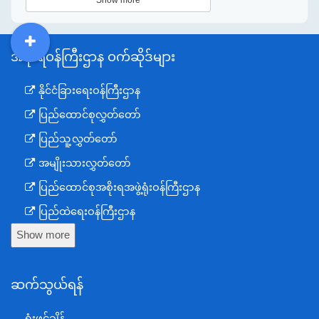
Show more
အစိုးရဝန်ကြီးဌာန ဝက်ဆိုဒ်များ
DDM
MOS
DSW
DOR
နိုင်ငံခြားရေးဝန်ကြီးဌာန
ပြည်ထောင်စုလွှတ်တော်
ပြည်သူ့လွှတ်တော်
အမျိုးသားလွှတ်တော်
ပြည်ထောင်စုအစိုးရအဖွဲ့ရုံးဝန်ကြီးဌာန
ပြည်ထဲရေးဝန်ကြီးဌာန
Show more
ကာကွယ်ရေးဝန်ကြီးဌာန
နယ်စပ်ရေးရာဝန်ကြီးဌာန
ဆက်သွယ်ရန်
စီမံကိန်း၊ဘဏ္ဍာရေးနှင့်စက်မှုဝန်ကြီးဌာန
ရင်းနှီးမြှုပ်နှံမှုနှင့် နိုင်ငံခြားစီးပွားဆက်သွယ်ရေးဝန်ကြီးဌာန
ရုံးဖွင့်ချိန်