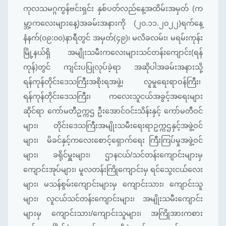
ကုလသမဂ္ဂကွန်ဗင်းရှင်း နှစ်ပတ်လည်နေ့အထိမ်းအမှတ် (က
မ္ဘာ့ကလေးများနေ့)အခမ်းအနားကို (၂၀.၁၁.၂၀၂၂)ရက်နေ့
နံနက်(၀၉:၀၀)နာရီတွင် အမှတ်(၄၉)၊ မလိခလမ်း၊ မရမ်းကုန်း
မြို့နယ်ရှိ အမျိုးသမီးကလေးများသင်တန်းကျောင်း(ရန်
ကုန်)တွင် ကျင်းပပြုလုပ်ခဲ့ရာ အဆိုပါအခမ်းအနားသို့
ရန်ကုန်တိုင်းဒေသကြီးအစိုးရအဖွဲ့၊ လူမှုရေးရာဝန်ကြီး၊
ရန်ကုန်တိုင်းဒေသကြီး၊ ကလေးသူငယ်အခွင့်အရေးများ
ဆိုင်ရာ ကော်မတီဥက္ကဌ ဦးအောင်ဝင်းသိန်းနှင့် ကော်မတီဝင်
များ၊ တိုင်းဒေသကြီးအမျိုးသမီးရေးရာဥက္ကဌနှင့်အဖွဲ့ဝင်
များ၊ မိခင်နှင့်ကလေးစောင့်ရှောက်ရေး ကြီးကြပ်မှုအဖွဲ့ဝင်
များ၊ ခရိုင်မှူးများ၊ ဌာနငယ်/သင်တန်းကျောင်းများမှ
ကျောင်းအုပ်များ၊ မူလတန်းကြိုကျောင်းမှ ရင်သွေးငယ်လေး
များ၊ မသန်စွမ်းကျောင်းများမှ ကျောင်းသား၊ ကျောင်းသူ
များ၊ လူငယ်သင်တန်းကျောင်းများ၊ အမျိုးသမီးကျောင်း
များမှ ကျောင်းသား/ကျောင်းသူများ၊ အကြိုအားကစား