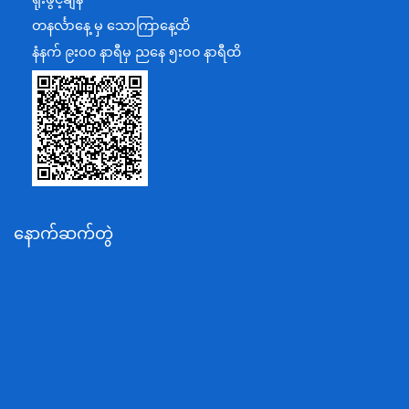
အပြည်ပြည်ဆိုင်ရာပူးပေါင်းဆောင်ရွက်ရေးဝန်ကြီးဌာန
တနင်္လာနေ့ မှ သောကြာနေ့ထိ
ပြန်ကြားရေးဝန်ကြီးဌာန
နံနက် ၉းဝ၀ နာရီမှ ညနေ ၅းဝ၀ နာရီထိ
သာသနာရေးနှင့် ယဉ်ကျေးမှုဝန်ကြီးဌာန
စိုက်ပျိုးရေး၊မွေးမြူရေးနှင့်ဆည်မြောင်းဝန်ကြီးဌာန
ပို့ဆောင်ရေးနှင့်ဆက်သွယ်ရေးဝန်ကြီးဌာန
သယံဇာတနှင့်ပတ်ဝန်းကျင်ထိန်းသိမ်းရေးဝန်ကြီးဌာန
လျှပ်စစ်နှင့်စွမ်းအင်ဝန်ကြီးဌာန
နောက်ဆက်တွဲ
အလုပ်သမား၊လူဝင်မှုကြီးကြပ်ရေးနှင့်ပြည်သူ့အင်အား
ဝန်ကြီးဌာန
စီးပွားရေးနှင့်ကူးသန်းရောင်းဝယ်ရေးဝန်ကြီးဌာန
ပညာရေးဝန်ကြီးဌာန
ကျန်းမာရေးနှင့်အားကစားဝန်ကြီးဌာန
ဆောက်လုပ်ရေးဝန်ကြီးဌာန