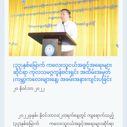
(၃၃)နှစ်မြောက် ကလေးသူငယ်အခွင့်အရေးများ
ဆိုင်ရာ ကုလသမဂ္ဂကွန်ဗင်းရှင်း အထိမ်းအမှတ်
(ကမ္ဘာ့ကလေးများနေ့) အခမ်းအနားကျင်းပခြင်း
၂၀ နိုဝင်ဘာ ၂၀၂၂
၂၀၂၂ခုနှစ်၊ နိုဝင်ဘာလ(၂၀)ရက်နေ့တွင် ကျရောက်သည့်
(၃၃)နှစ်မြောက် ကလေးသူငယ်အခွင့်အရေးများဆိုင်ရာ