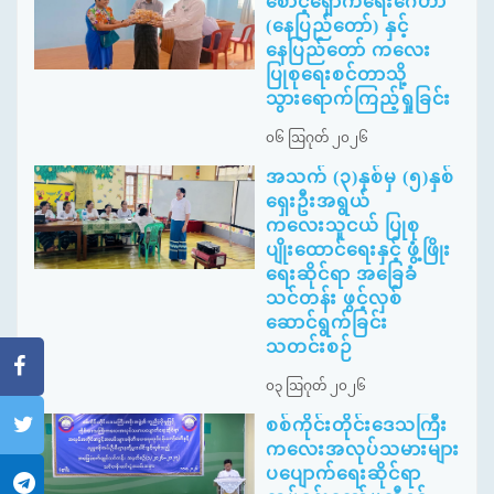
စောင့်ရှောက်ရေးဂေဟာ
(နေပြည်တော်) နှင့်
နေပြည်တော် ကလေး
ပြုစုရေးစင်တာသို့
သွားရောက်ကြည့်ရှုခြင်း
၀၆ ဩဂုတ် ၂၀၂၆
အသက် (၃)နှစ်မှ (၅)နှစ်
ရှေးဦးအရွယ်
ကလေးသူငယ် ပြုစု
ပျိုးထောင်ရေးနှင့် ဖွံ့ဖြိုး
ရေးဆိုင်ရာ အခြေခံ
သင်တန်း ဖွင့်လှစ်
ဆောင်ရွက်ခြင်း
သတင်းစဉ်
၀၃ ဩဂုတ် ၂၀၂၆
စစ်ကိုင်းတိုင်းဒေသကြီး
ကလေးအလုပ်သမားများ
ပပျောက်ရေးဆိုင်ရာ