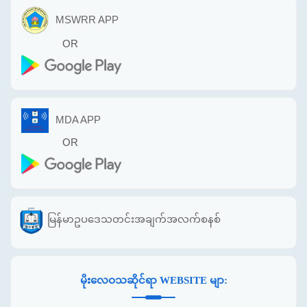
MSWRR APP
OR
MDA APP
OR
မြန်မာဥပဒေသတင်းအချက်အလက်စနစ်
မိုးလေဝသဆိုင်ရာ WEBSITE မျာ: