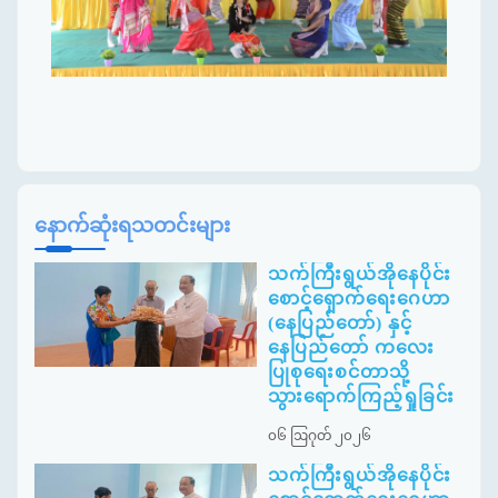
နောက်ဆုံးရသတင်းများ
သက်ကြီးရွယ်အိုနေပိုင်း
စောင့်ရှောက်ရေးဂေဟာ
(နေပြည်တော်) နှင့်
နေပြည်တော် ကလေး
ပြုစုရေးစင်တာသို့
သွားရောက်ကြည့်ရှုခြင်း
၀၆ ဩဂုတ် ၂၀၂၆
သက်ကြီးရွယ်အိုနေပိုင်း