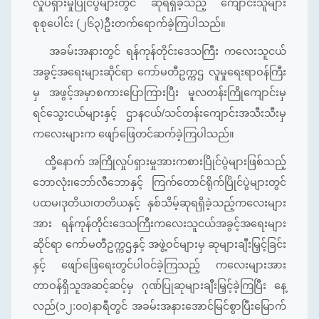
လှုပ်ရှားမှုပြိုင်ပွဲများတွင် ဆုရရှိခဲ့သည့် ကျောင်းသူများ
စုစုပေါင်း (၂၆၃)ဦးတက်ရောက်ခဲ့ကြပါသည်။
အခမ်းအနားတွင် ရန်ကုန်တိုင်းဒေသကြီး ကလေးသူငယ်
အခွင့်အရေးများဆိုင်ရာ ကော်မတီဥက္ကဌ လူမှုရေးရာဝန်ကြီး
မှ အဖွင့်အမှာစကားပြောကြားပြီး မူလတန်းကြိုကျောင်းမှ
ရင်သွေးငယ်များနှင့် ဌာနငယ်/သင်တန်းကျောင်းအသီးသီးမှ
ကလေးများက ဖျော်ဖြေတင်ဆက်ခဲ့ကြပါသည်။
ထို့နောက် အကြိုလှုပ်ရှားမှုအားကစားပြိုင်ပွဲများဖြစ်သည့်
ဘောလုံး၊ဘော်လီဘောနှင့် ကြက်တောင်ရိုက်ပြိုင်ပွဲများတွင်
ပထမ၊ဒုတိယ၊တတိယနှင့် နှစ်သိမ့်ဆုရရှိခဲ့သည့်ကလေးများ
အား ရန်ကုန်တိုင်းဒေသကြီးကလေးသူငယ်အခွင့်အရေးများ
ဆိုင်ရာ ကော်မတီဥက္ကဌနှင့် အဖွဲ့ဝင်များမှ ဆုများချီးမြှင့်ခြင်း
နှင့် ဖျော်ဖြေရေးတွင်ပါဝင်ခဲ့ကြသည့် ကလေးများအား
တာဝန်ရှိသူအဆင့်ဆင့်မှ ဂုဏ်ပြုဆုများချီးမြှင့်ခဲ့ကြပြီး နေ့
လည်(၁၂:၀၀)နာရီတွင် အခမ်းအနားအောင်မြင်စွာပြီးမြောက်