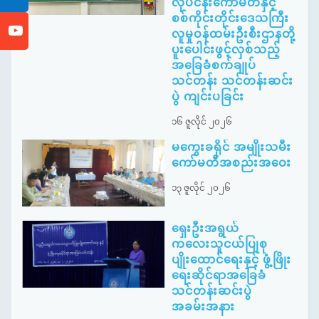
လုပ်ငန်းကော်မတီနှင့်
စစ်ကိုင်းတိုင်းဒေသကြီး
လူမှုဝန်ထမ်းဦးစီးဌာနတို့
ပူးပေါင်းဖွင့်လှစ်သည့်
အခြေခံစက်ချုပ်
သင်တန်း သင်တန်းဆင်း
ပွဲ ကျင်းပခြင်း
၁၆ ဇူလိုင် ၂၀၂၆
မကွေးခရိုင် အမျိုးသမီး
ကော်မတီအစည်းအဝေး
၁၃ ဇူလိုင် ၂၀၂၆
ရှေးဦးအရွယ်
ကလေးသူငယ်ပြုစု
ပျိုးထောင်ရေးနှင့် ဖွံ့ဖြိုး
ရေးဆိုင်ရာအခြေခံ
သင်တန်းဆင်းပွဲ
အခမ်းအနား