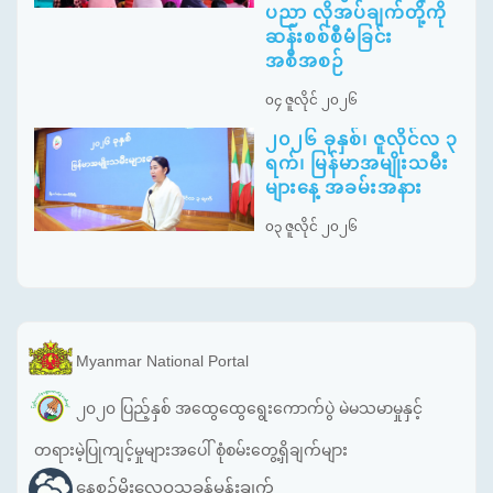
ပညာ လိုအပ်ချက်တို့ကို
ဆန်းစစ်စီမံခြင်း
အစီအစဉ်
၀၄ ဇူလိုင် ၂၀၂၆
၂၀၂၆ ခုနှစ်၊ ဇူလိုင်လ ၃
ရက်၊ မြန်မာအမျိုးသမီး
များနေ့ အခမ်းအနား
၀၃ ဇူလိုင် ၂၀၂၆
Myanmar National Portal
၂၀၂၀ ပြည့်နှစ် အထွေထွေရွေးကောက်ပွဲ မဲမသမာမှုနှင့်
တရားမဲ့ပြုကျင့်မှုများအပေါ် စုံစမ်းတွေ့ရှိချက်များ
နေ့စဉ်မိုးလေဝသခန့်မှန်းချက်