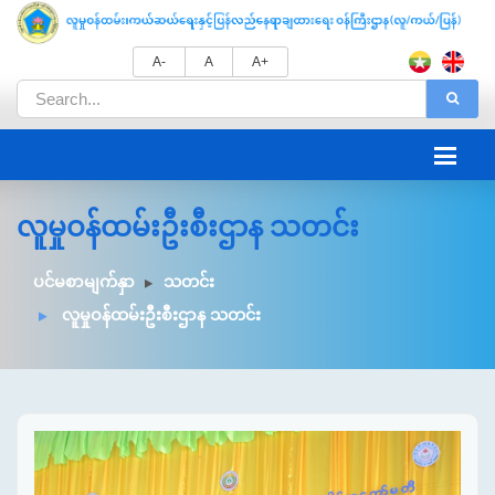
A-
A
A+
လူမှုဝန်ထမ်းဦးစီးဌာန သတင်း
ပင်မစာမျက်နှာ
သတင်း
လူမှုဝန်ထမ်းဦးစီးဌာန သတင်း