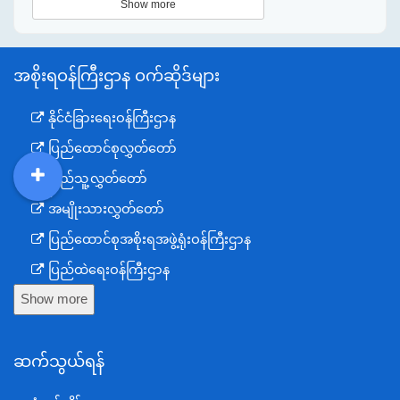
Show more
အစိုးရဝန်ကြီးဌာန ဝက်ဆိုဒ်များ
နိုင်ငံခြားရေးဝန်ကြီးဌာန
ပြည်ထောင်စုလွှတ်တော်
ပြည်သူ့လွှတ်တော်
DDM
MOS
DSW
DOR
အမျိုးသားလွှတ်တော်
ပြည်ထောင်စုအစိုးရအဖွဲ့ရုံးဝန်ကြီးဌာန
ပြည်ထဲရေးဝန်ကြီးဌာန
Show more
ကာကွယ်ရေးဝန်ကြီးဌာန
နယ်စပ်ရေးရာဝန်ကြီးဌာန
ဆက်သွယ်ရန်
စီမံကိန်း၊ဘဏ္ဍာရေးနှင့်စက်မှုဝန်ကြီးဌာန
ရင်းနှီးမြှုပ်နှံမှုနှင့် နိုင်ငံခြားစီးပွားဆက်သွယ်ရေးဝန်ကြီးဌာန