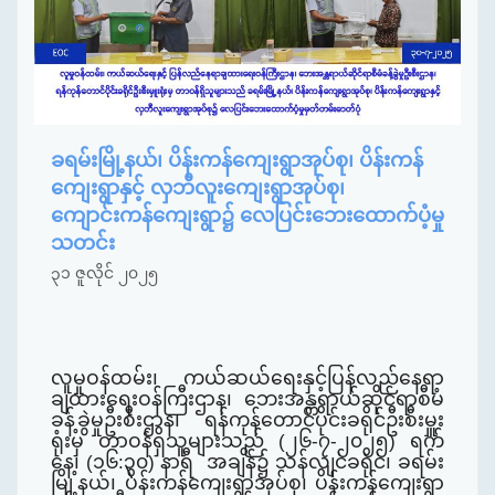
ခရမ်းမြို့နယ်၊ ပိန်းကန်ကျေးရွာအုပ်စု၊ ပိန်းကန်
ကျေးရွာနှင့် လှဘီလူးကျေးရွာအုပ်စု၊
ကျောင်းကန်ကျေးရွာ၌ လေပြင်းဘေးထောက်ပံ့မှု
သတင်း
၃၁ ဇူလိုင် ၂၀၂၅
လူမှုဝန်ထမ်း၊ ကယ်ဆယ်ရေးနှင့်ပြန်လည်နေရာ
ချထားရေးဝန်ကြီးဌာန၊ ဘေးအန္တရာယ်ဆိုင်ရာစီမံ
ခန့်ခွဲမှုဦးစီးဌာန၊ ရန်ကုန်တောင်ပိုင်းခရိုင်ဦးစီးမှူး
ရုံးမှ တာဝန်ရှိသူများသည်
(
၂၆-၇-၂၀၂၅
)
ရက်
နေ့၊ (၁၆:၃၀) နာရီ
အချိန်၌ သန်လျင်ခရိုင်၊ ခရမ်း
မြို့နယ်၊ ပိန်းကန်ကျေးရွာအုပ်စု၊ ပိန်းကန်ကျေးရွာ