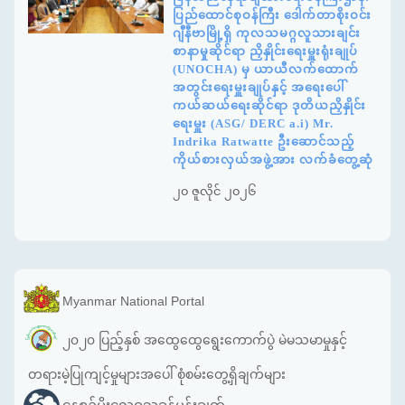
ပြည်ထောင်စုဝန်ကြီး ဒေါက်တာစိုးဝင်း
ဂျီနီဗာမြို့ရှိ ကုလသမဂ္ဂလူသားချင်း
စာနာမှုဆိုင်ရာ ညှိနှိုင်းရေးမှူးရုံးချုပ်
(UNOCHA) မှ ယာယီလက်ထောက်
အတွင်းရေးမှူးချုပ်နှင့် အရေးပေါ်
ကယ်ဆယ်ရေးဆိုင်ရာ ဒုတိယညှိနှိုင်း
ရေးမှူး (ASG/ DERC a.i) Mr.
Indrika Ratwatte ဦးဆောင်သည့်
ကိုယ်စားလှယ်အဖွဲ့အား လက်ခံတွေ့ဆုံ
၂၀ ဇူလိုင် ၂၀၂၆
Myanmar National Portal
၂၀၂၀ ပြည့်နှစ် အထွေထွေရွေးကောက်ပွဲ မဲမသမာမှုနှင့်
တရားမဲ့ပြုကျင့်မှုများအပေါ် စုံစမ်းတွေ့ရှိချက်များ
နေ့စဉ်မိုးလေဝသခန့်မှန်းချက်