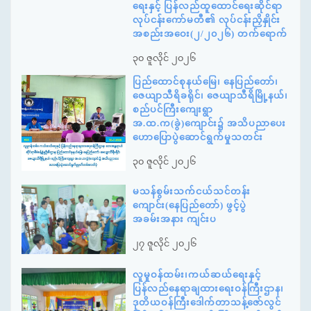
ရေးနှင့် ပြန်လည်ထူထောင်ရေးဆိုင်ရာ
လုပ်ငန်းကော်မတီ၏ လုပ်ငန်းညှိနှိုင်း
အစည်းအဝေး(၂/၂၀၂၆) တက်ရောက်
၃၀ ဇူလိုင် ၂၀၂၆
ပြည်ထောင်စုနယ်မြေ၊ နေပြည်တော်၊
ဇေယျာသီရိခရိုင်၊ ဇေယျာသီရိမြို့နယ်၊
စည်ပင်ကြီးကျေးရွာ
အ.ထ.က(ခွဲ)ကျောင်း၌ အသိပညာပေး
ဟောပြောပွဲဆောင်ရွက်မှုသတင်း
၃၀ ဇူလိုင် ၂၀၂၆
မသန်စွမ်းသက်ငယ်သင်တန်း
ကျောင်း(နေပြည်တော်) ဖွင့်ပွဲ
အခမ်းအနား ကျင်းပ
၂၇ ဇူလိုင် ၂၀၂၆
လူမှုဝန်ထမ်း၊ကယ်ဆယ်ရေးနှင့်
ပြန်လည်နေရာချထားရေးဝန်ကြီးဌာန၊
ဒုတိယဝန်ကြီးဒေါက်တာသန့်ဇော်လွင်