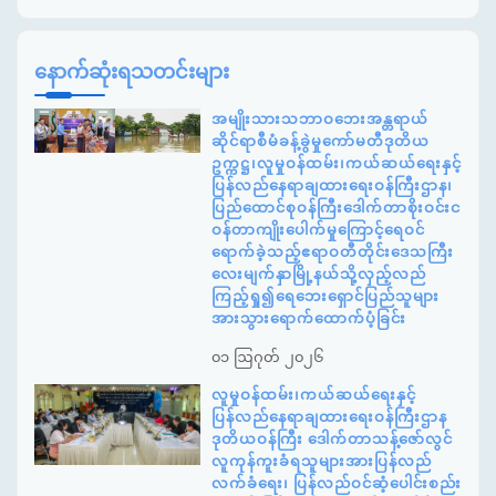
နောက်ဆုံးရသတင်းများ
အမျိုးသားသဘာဝဘေးအန္တရာယ်
ဆိုင်ရာစီမံခန့်ခွဲမှုကော်မတီဒုတိယ
ဥက္ကဋ္ဌ၊လူမှုဝန်ထမ်း၊ကယ်ဆယ်ရေးနှင့်
ပြန်လည်နေရာချထားရေးဝန်ကြီးဌာန၊
ပြည်ထောင်စုဝန်ကြီးဒေါက်တာစိုးဝင်းင
ဝန်တာကျိုးပေါက်မှုကြောင့်ရေဝင်
ရောက်ခဲ့သည့်ဧရာဝတီတိုင်းဒေသကြီး
လေးမျက်နှာမြို့နယ်သို့လှည့်လည်
ကြည့်ရှု၍ရေဘေးရှောင်ပြည်သူများ
အားသွားရောက်ထောက်ပံ့ခြင်း
၀၁ ဩဂုတ် ၂၀၂၆
လူမှုဝန်ထမ်း၊ကယ်ဆယ်ရေးနှင့်
ပြန်လည်နေရာချထားရေးဝန်ကြီးဌာန
ဒုတိယဝန်ကြီး ဒေါက်တာသန့်ဇော်လွင်
လူကုန်ကူးခံရသူများအားပြန်လည်
လက်ခံရေး၊ ပြန်လည်ဝင်ဆံ့ပေါင်းစည်း