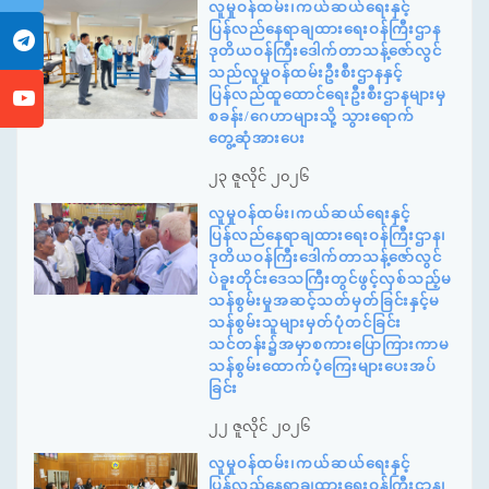
လူမှုဝန်ထမ်း၊ကယ်ဆယ်ရေးနှင့်
ပြန်လည်နေရာချထားရေးဝန်ကြီးဌာန
ဒုတိယဝန်ကြီးဒေါက်တာသန့်ဇော်လွင်
သည်လူမှုဝန်ထမ်းဦးစီးဌာနနှင့်
ပြန်လည်ထူထောင်ရေးဦးစီးဌာနများမှ
စခန်း/ဂေဟာများသို့ သွားရောက်
တွေ့ဆုံအားပေး
၂၃ ဇူလိုင် ၂၀၂၆
လူမှုဝန်ထမ်း၊ကယ်ဆယ်ရေးနှင့်
ပြန်လည်နေရာချထားရေးဝန်ကြီးဌာန၊
ဒုတိယဝန်ကြီးဒေါက်တာသန့်ဇော်လွင်
ပဲခူးတိုင်းဒေသကြီးတွင်ဖွင့်လှစ်သည့်မ
သန်စွမ်းမှုအဆင့်သတ်မှတ်ခြင်းနှင့်မ
သန်စွမ်းသူများမှတ်ပုံတင်ခြင်း
သင်တန်း၌အမှာစကားပြောကြားကာမ
သန်စွမ်းထောက်ပံ့ကြေးများပေးအပ်
ခြင်း
၂၂ ဇူလိုင် ၂၀၂၆
လူမှုဝန်ထမ်း၊ကယ်ဆယ်ရေးနှင့်
ပြန်လည်နေရာချထားရေးဝန်ကြီးဌာန၊