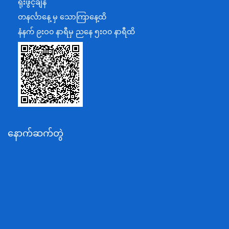
ရုံးဖွင့်ချိန်
အပြည်ပြည်ဆိုင်ရာပူးပေါင်းဆောင်ရွက်ရေးဝန်ကြီးဌာန
တနင်္လာနေ့ မှ သောကြာနေ့ထိ
ပြန်ကြားရေးဝန်ကြီးဌာန
နံနက် ၉းဝ၀ နာရီမှ ညနေ ၅းဝ၀ နာရီထိ
သာသနာရေးနှင့် ယဉ်ကျေးမှုဝန်ကြီးဌာန
စိုက်ပျိုးရေး၊မွေးမြူရေးနှင့်ဆည်မြောင်းဝန်ကြီးဌာန
ပို့ဆောင်ရေးနှင့်ဆက်သွယ်ရေးဝန်ကြီးဌာန
သယံဇာတနှင့်ပတ်ဝန်းကျင်ထိန်းသိမ်းရေးဝန်ကြီးဌာန
လျှပ်စစ်နှင့်စွမ်းအင်ဝန်ကြီးဌာန
နောက်ဆက်တွဲ
အလုပ်သမား၊လူဝင်မှုကြီးကြပ်ရေးနှင့်ပြည်သူ့အင်အား
ဝန်ကြီးဌာန
စီးပွားရေးနှင့်ကူးသန်းရောင်းဝယ်ရေးဝန်ကြီးဌာန
ပညာရေးဝန်ကြီးဌာန
ကျန်းမာရေးနှင့်အားကစားဝန်ကြီးဌာန
ဆောက်လုပ်ရေးဝန်ကြီးဌာန