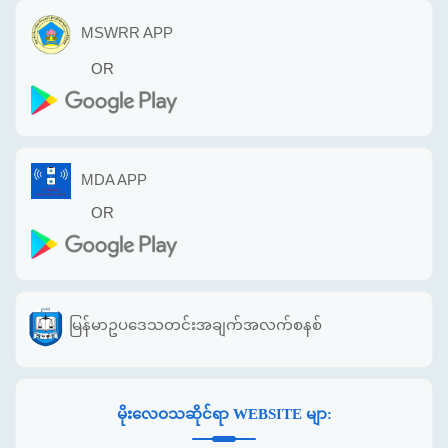
MSWRR APP
OR
MDA APP
OR
မြန်မာဥပဒေသတင်းအချက်အလက်စနစ်
မိုးလေဝသဆိုင်ရာ WEBSITE မျာ: