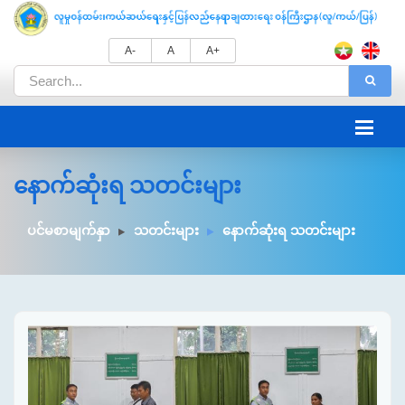
A-
A
A+
နောက်ဆုံးရ သတင်းများ
ပင်မစာမျက်နှာ
သတင်းများ
နောက်ဆုံးရ သတင်းများ