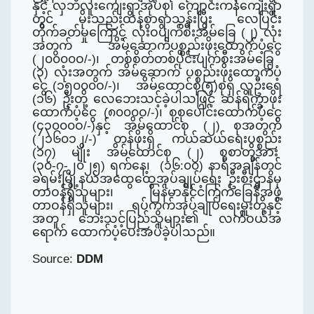
နှင့် လှဘီလူးကျေးရွာအုပ်စု၊ ကျောင်းကန်ကျေးရွာ
တွင် မိုးသည်းထန်စွာရွာသွန်းပြီး လေပြင်း
တိုက်ခတ်မှုကြောင့် လုံးဝပျက်စီးအိမ်ခြေ (၂) လုံး
အတွက်
အိမ်ဆောက်ပစ္စည်းဖိုး
ထောက်ပံ့ငွေ
(၂၀၀၀‌၀ဝ/-)၊ တစ်စိတ်တစ်ပိုင်းပျက်စီးအိမ်ခြေ
(၃) လုံး
အတွက်
အိမ်ဆောက် ပစ္စည်းဖိုး
ထောက်ပံ့
ငွေ
(၁၅၀၀၀ဝ/-)၊ အိမ်ထောင်စု(၅)စု
ရှိ
လူဦး‌ရေ
(၁၆) ဦးတို့ လေဘေးသင့်ခဲ့ပါသဖြင့် ဆန်ရိက္ခာဖိုး
ထောက်ပံ့ငွေ
(၈၀၀၀ဝ/-)၊ စုစုပေါင်းထောက်ပံ့ငွေ
(၄၃၀၀၀ဝ/-)နှင့် အိမ်ထောင်စု (၂) စုအတွက်
(၂၁၆၀၁၂/-) တန်ဖိုးရှိ ကယ်ဆယ်ရေးပစ္စည်း
(၁၇) မျိုး အိမ်ထောင်စု (၂) စုစာတို့အား
(
၃၀-၇-၂၀၂၅
)
ရက်နေ့၊ (၁၆:၀၀) နာရီအချိန်တွင်
ခရမ်းမြို့နယ်အထွေထွေအုပ်ချုပ်ရေး ဦးစီးဌာနမှ
တာဝန်ရှိသူများ၊ မြန်မာနိုင်ငံကြက်ခြေနီအဖွဲ့
တာဝန်ရှိ
သူ
များ၊ ရပ်ကွက်အုပ်ချုပ်ရေးမှူးတို့နှင့်
အတူ ဘေးသင့်ပြည်သူများ၏ လက်ဝယ်အ
ရောက် ထောက်ပံ့ပေးအပ်ခဲ့
‌ပါသည်
။
Source:
DDM