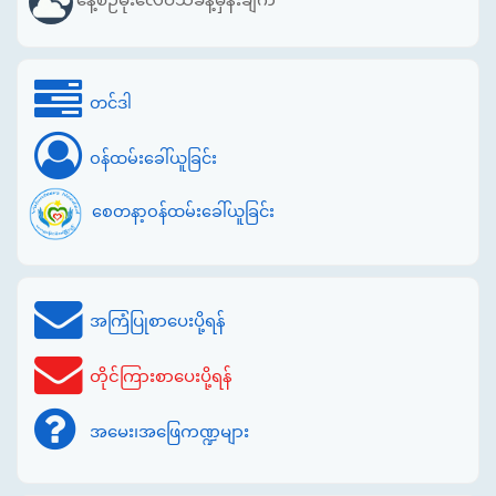
တင်ဒါ
ဝန်ထမ်းခေါ်ယူခြင်း
စေတနာ့ဝန်ထမ်းခေါ်ယူခြင်း
အကြံပြုစာပေးပို့ရန်
တိုင်ကြားစာပေးပို့ရန်
အမေး၊အဖြေကဏ္ဍများ