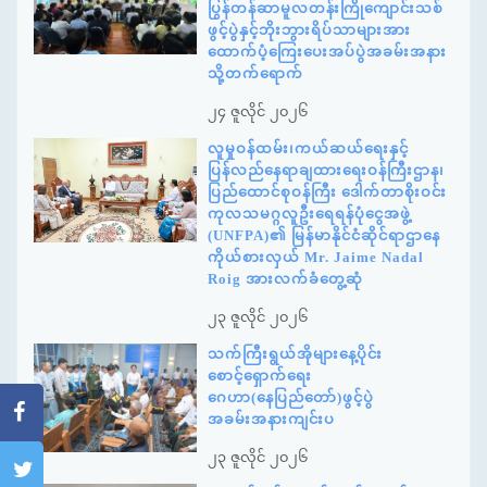
ပြွန်တန်ဆာမူလတန်းကြိုကျောင်းသစ်
ဖွင့်ပွဲနှင့်ဘိုးဘွားရိပ်သာများအား
ထောက်ပံ့ကြေးပေးအပ်ပွဲအခမ်းအနား
သို့တက်ရောက်
၂၄ ဇူလိုင် ၂၀၂၆
လူမှုဝန်ထမ်း၊ကယ်ဆယ်ရေးနှင့်
ပြန်လည်နေရာချထားရေးဝန်ကြီးဌာန၊
ပြည်ထောင်စုဝန်ကြီး ဒေါက်တာစိုးဝင်း
ကုလသမဂ္ဂလူဦးရေရန်ပုံငွေအဖွဲ့
(UNFPA)၏ မြန်မာနိုင်ငံဆိုင်ရာဌာနေ
ကိုယ်စားလှယ် Mr. Jaime Nadal
Roig အားလက်ခံတွေ့ဆုံ
၂၃ ဇူလိုင် ၂၀၂၆
သက်ကြီးရွယ်အိုများနေ့ပိုင်း
စောင့်ရှောက်ရေး
ဂေဟာ(နေပြည်တော်)ဖွင့်ပွဲ
အခမ်းအနားကျင်းပ
၂၃ ဇူလိုင် ၂၀၂၆