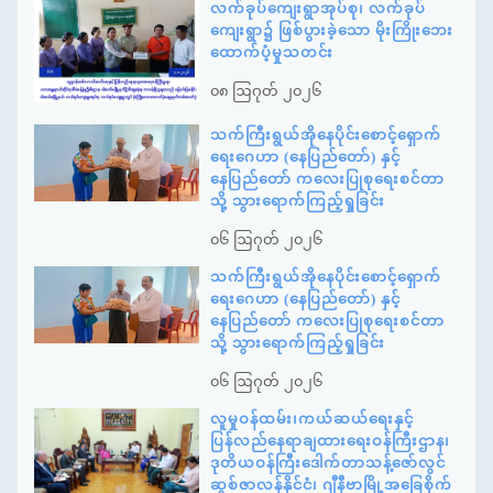
လက်ခုပ်ကျေးရွာအုပ်စု၊ လက်ခုပ်
ကျေးရွာ၌ ဖြစ်ပွားခဲ့သော မိုးကြိုးဘေး
ထောက်ပံ့မှုသတင်း
၀၈ ဩဂုတ် ၂၀၂၆
သက်ကြီးရွယ်အိုနေပိုင်းစောင့်ရှောက်
ရေးဂေဟာ (နေပြည်တော်) နှင့်
နေပြည်တော် ကလေးပြုစုရေးစင်တာ
သို့ သွားရောက်ကြည့်ရှုခြင်း
၀၆ ဩဂုတ် ၂၀၂၆
သက်ကြီးရွယ်အိုနေပိုင်းစောင့်ရှောက်
ရေးဂေဟာ (နေပြည်တော်) နှင့်
နေပြည်တော် ကလေးပြုစုရေးစင်တာ
သို့ သွားရောက်ကြည့်ရှုခြင်း
၀၆ ဩဂုတ် ၂၀၂၆
လူမှုဝန်ထမ်း၊ကယ်ဆယ်ရေးနှင့်
ပြန်လည်နေရာချထားရေးဝန်ကြီးဌာန၊
ဒုတိယဝန်ကြီးဒေါက်တာသန့်ဇော်လွင်
ဆွစ်ဇာလန်နိုင်ငံ၊ ဂျီနီဗာမြို့အခြေစိုက်