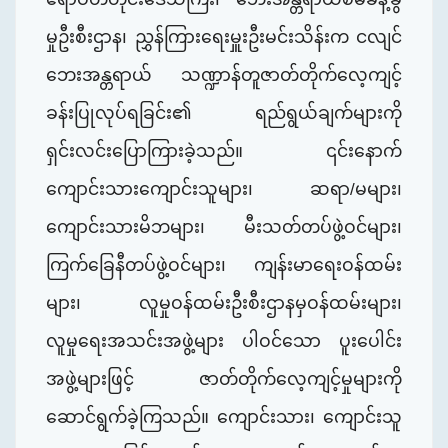
မှုဦးစီးဌာန၊ ညွှန်ကြားရေးမှူးဦးမင်းသိန်းက ငလျင်
ဘေးအန္တရာယ် သဏ္ဍာန်တူဇာတ်တိုက်လေ့ကျင့်
ခန်းပြုလုပ်ရခြင်း၏ ရည်ရွယ်ချက်များကို
ရှင်းလင်းပြောကြားခဲ့သည်။ ၎င်းနောက်
ကျောင်းသားကျောင်းသူများ၊ ဆရာ/မများ၊
ကျောင်းသားမိဘများ၊ မီးသတ်တပ်ဖွဲ့ဝင်များ၊
ကြက်ခြေနီတပ်ဖွဲ့ဝင်များ၊ ကျန်းမာရေးဝန်ထမ်း
များ၊ လူမှုဝန်ထမ်းဦးစီးဌာနမှဝန်ထမ်းများ၊
လူမှုရေးအသင်းအဖွဲ့များ ပါဝင်သော ပူးပေါင်း
အဖွဲ့များဖြင့် ဇာတ်တိုက်လေ့ကျင့်မှုများကို
ဆောင်ရွက်ခဲ့ကြသည်။ ကျောင်းသား၊ ကျောင်းသူ