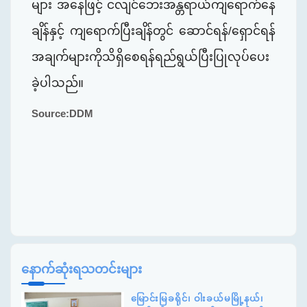
များ အနေဖြင့် ငလျင်ဘေးအန္တရာယ်ကျရောက်နေ
ချိန်နှင့် ကျရောက်ပြီးချိန်တွင် ဆောင်ရန်/ရှောင်ရန်
အချက်များကိုသိရှိစေရန်ရည်ရွယ်ပြီးပြုလုပ်ပေး
ခဲ့ပါသည်။
Source:DDM
နောက်ဆုံးရသတင်းများ
မြောင်းမြခရိုင်၊ ဝါးခယ်မမြို့နယ်၊