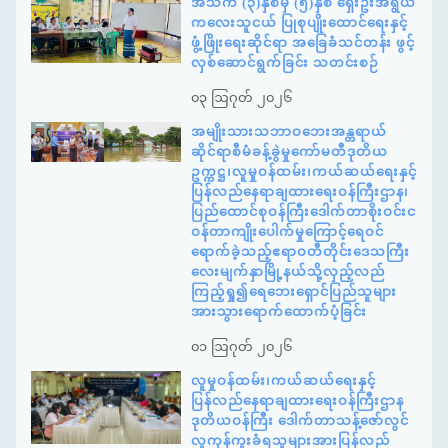
အသက် (၃)နှစ်မှ (၅)နှစ် ရှေးဦးအရွယ်
ကလေးသူငယ် ပြုစုပျိုးထောင်ရေးနှင့်
ဖွံ့ဖြိုးရေးဆိုင်ရာ အခြေခံသင်တန်း ဖွင့်
လှစ်ဆောင်ရွက်ခြင်း သတင်းစဉ်
၀၃ ဩဂုတ် ၂၀၂၆
အမျိုးသားသဘာဝဘေးအန္တရာယ်
ဆိုင်ရာစီမံခန့်ခွဲမှုကော်မတီဒုတိယ
ဥက္ကဋ္ဌ၊လူမှုဝန်ထမ်း၊ကယ်ဆယ်ရေးနှင့်
ပြန်လည်နေရာချထားရေးဝန်ကြီးဌာန၊
ပြည်ထောင်စုဝန်ကြီးဒေါက်တာစိုးဝင်းင
ဝန်တာကျိုးပေါက်မှုကြောင့်ရေဝင်
ရောက်ခဲ့သည့်ဧရာဝတီတိုင်းဒေသကြီး
လေးမျက်နှာမြို့နယ်သို့လှည့်လည်
ကြည့်ရှု၍ရေဘေးရှောင်ပြည်သူများ
အားသွားရောက်ထောက်ပံ့ခြင်း
၀၁ ဩဂုတ် ၂၀၂၆
လူမှုဝန်ထမ်း၊ကယ်ဆယ်ရေးနှင့်
ပြန်လည်နေရာချထားရေးဝန်ကြီးဌာန
ဒုတိယဝန်ကြီး ဒေါက်တာသန့်ဇော်လွင်
လူကုန်ကူးခံရသူများအားပြန်လည်