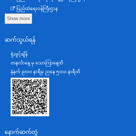
ပြည်ထဲရေးဝန်ကြီးဌာန
Show more
ကာကွယ်ရေးဝန်ကြီးဌာန
နယ်စပ်ရေးရာဝန်ကြီးဌာန
ဆက်သွယ်ရန်
စီမံကိန်း၊ဘဏ္ဍာရေးနှင့်စက်မှုဝန်ကြီးဌာန
ရင်းနှီးမြှုပ်နှံမှုနှင့် နိုင်ငံခြားစီးပွားဆက်သွယ်ရေးဝန်ကြီးဌာန
ရုံးဖွင့်ချိန်
အပြည်ပြည်ဆိုင်ရာပူးပေါင်းဆောင်ရွက်ရေးဝန်ကြီးဌာန
တနင်္လာနေ့ မှ သောကြာနေ့ထိ
ပြန်ကြားရေးဝန်ကြီးဌာန
နံနက် ၉းဝ၀ နာရီမှ ညနေ ၅းဝ၀ နာရီထိ
သာသနာရေးနှင့် ယဉ်ကျေးမှုဝန်ကြီးဌာန
စိုက်ပျိုးရေး၊မွေးမြူရေးနှင့်ဆည်မြောင်းဝန်ကြီးဌာန
ပို့ဆောင်ရေးနှင့်ဆက်သွယ်ရေးဝန်ကြီးဌာန
သယံဇာတနှင့်ပတ်ဝန်းကျင်ထိန်းသိမ်းရေးဝန်ကြီးဌာန
လျှပ်စစ်နှင့်စွမ်းအင်ဝန်ကြီးဌာန
နောက်ဆက်တွဲ
အလုပ်သမား၊လူဝင်မှုကြီးကြပ်ရေးနှင့်ပြည်သူ့အင်အား