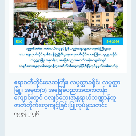
ဧရာဝတီတိုင်းဒေသကြီး၊ လပွတ္တာခရိုင်၊ လပွတ္တာ
မြို့၊ အမှတ်(၁) အခြေခံပညာအထက်တန်း
ကျောင်းတွင် ငလျင်ဘေးအန္တရာယ်သဏ္ဍာန်တူ
ဇာတ်တိုက်လေ့ကျင့်ခြင်းပြုလုပ်မှုသတင်း
၀၉ ဇွန် ၂၀၂၆