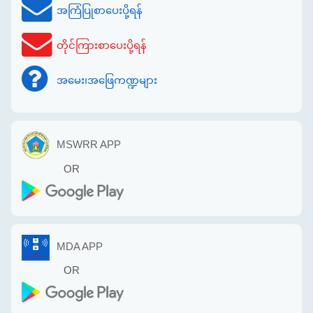
အကြံပြုစာပေးပို့ရန်
တိုင်ကြားစာပေးပို့ရန်
အမေး၊အဖြေကဏ္ဍများ
MSWRR APP
OR
MDA APP
OR