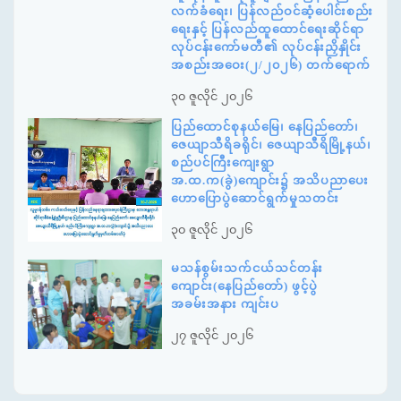
လက်ခံရေး၊ ပြန်လည်ဝင်ဆံ့ပေါင်းစည်း
ရေးနှင့် ပြန်လည်ထူထောင်ရေးဆိုင်ရာ
လုပ်ငန်းကော်မတီ၏ လုပ်ငန်းညှိနှိုင်း
အစည်းအဝေး(၂/၂၀၂၆) တက်ရောက်
၃၀ ဇူလိုင် ၂၀၂၆
ပြည်ထောင်စုနယ်မြေ၊ နေပြည်တော်၊
ဇေယျာသီရိခရိုင်၊ ဇေယျာသီရိမြို့နယ်၊
စည်ပင်ကြီးကျေးရွာ
အ.ထ.က(ခွဲ)ကျောင်း၌ အသိပညာပေး
ဟောပြောပွဲဆောင်ရွက်မှုသတင်း
၃၀ ဇူလိုင် ၂၀၂၆
မသန်စွမ်းသက်ငယ်သင်တန်း
ကျောင်း(နေပြည်တော်) ဖွင့်ပွဲ
အခမ်းအနား ကျင်းပ
၂၇ ဇူလိုင် ၂၀၂၆