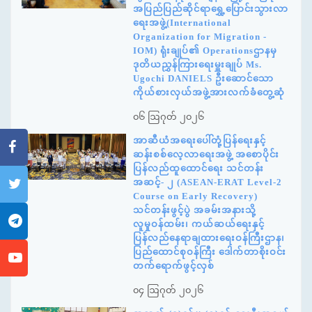
အပြည်ပြည်ဆိုင်ရာရွှေ့ပြောင်းသွားလာ
ရေးအဖွဲ့(International
Organization for Migration -
IOM) ရုံးချုပ်၏ Operationsဌာနမှ
ဒုတိယညွှန်ကြားရေးမှူးချုပ် Ms.
Ugochi DANIELS ဦးဆောင်သော
ကိုယ်စားလှယ်အဖွဲ့အားလက်ခံတွေ့ဆုံ
၀၆ ဩဂုတ် ၂၀၂၆
အာဆီယံအရေးပေါ်တုံ့ပြန်ရေးနှင့်
ဆန်းစစ်လေ့လာရေးအဖွဲ့ အစောပိုင်း
ပြန်လည်ထူထောင်ရေး သင်တန်း
အဆင့်- ၂ (ASEAN-ERAT Level-2
Course on Early Recovery)
သင်တန်းဖွင့်ပွဲ အခမ်းအနားသို့
လူမှုဝန်ထမ်း၊ ကယ်ဆယ်ရေးနှင့်
ပြန်လည်နေရာချထားရေးဝန်ကြီးဌာန၊
ပြည်ထောင်စုဝန်ကြီး ဒေါက်တာစိုးဝင်း
တက်ရောက်ဖွင့်လှစ်
၀၄ ဩဂုတ် ၂၀၂၆