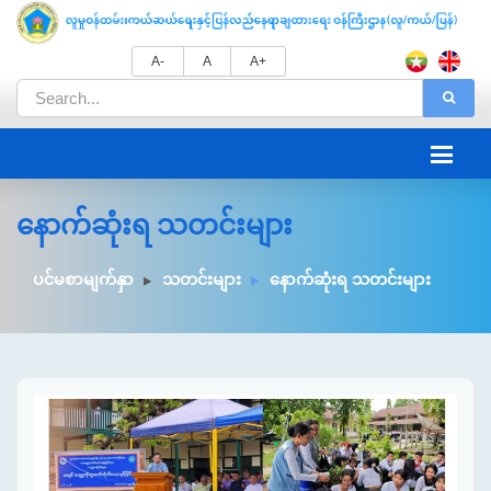
A-
A
A+
နောက်ဆုံးရ သတင်းများ
ပင်မစာမျက်နှာ
သတင်းများ
နောက်ဆုံးရ သတင်းများ