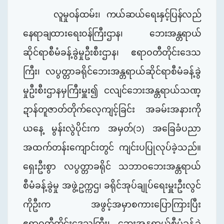
လူမှုဝန်ထမ်း၊ ကယ်ဆယ်ရေးနှင့်ပြန်လည်
နေရာချထားရေးဝန်ကြီးဌာန၊ ဘေးအန္တရာယ်
ဆိုင်ရာစီမံခန့်ခွဲမှုဦးစီးဌာန၊
ဧရာဝတီတိုင်းဒေသ
ကြီး၊ လပွတ္တာခရိုင်ဘေးအန္တရာယ်ဆိုင်ရာစီမံခန့်ခွဲ
မှုဦးစီးဌာနမှကြီးမှူး၍ ငလျင်ဘေးအန္တရာယ်သဏ္
ဍာန်တူဇာတ်တိုက်လေ့ကျင့်ခြင်း အခမ်းအနားကို
ယနေ့ မွန်းလွဲပိုင်းက အမှတ်(၁) အခြေခံပညာ
အထက်တန်းကျောင်းတွင် ကျင်းပပြုလုပ်ခဲ့သည်။
ရှေးဦးစွာ လပွတ္တာခရိုင် သဘာဝဘေးအန္တရာယ်
စီမံခန့်ခွဲမှု အဖွဲ့ဥက္ကဌ၊ ခရိုင်အုပ်ချုပ်ရေးမှူးဦးလွင်
ကိုဦးက အဖွင့်အမှာစကားပြောကြားပြီး
ဧရာဝတီတိုင်းဒေသကြီး၊ ဘေးအန္တရာယ်စီမံခန့်ခွဲ