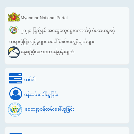
Myanmar National Portal
၂၀၂၀ ပြည့်နှစ် အထွေထွေရွေးကောက်ပွဲ မဲမသမာမှုနှင့်
တရားမဲ့ပြုကျင့်မှုများအပေါ် စုံစမ်းတွေ့ရှိချက်များ
နေ့စဉ်မိုးလေဝသခန့်မှန်းချက်
တင်ဒါ
ဝန်ထမ်းခေါ်ယူခြင်း
စေတနာ့ဝန်ထမ်းခေါ်ယူခြင်း