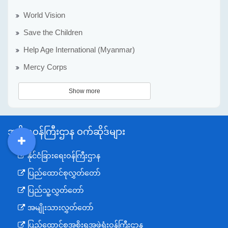
World Vision
Save the Children
Help Age International (Myanmar)
Mercy Corps
Show more
အစိုးရဝန်ကြီးဌာန ဝက်ဆိုဒ်များ
DDM
MOS
DSW
DOR
နိုင်ငံခြားရေးဝန်ကြီးဌာန
ပြည်ထောင်စုလွှတ်တော်
ပြည်သူ့လွှတ်တော်
အမျိုးသားလွှတ်တော်
ပြည်ထောင်စုအစိုးရအဖွဲ့ရုံးဝန်ကြီးဌာန