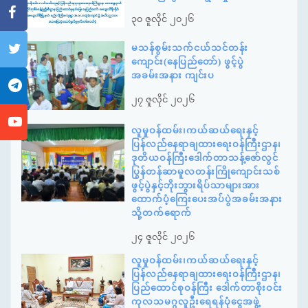
၃၀ ဇူလိုင် ၂၀၂၆
မသန်စွမ်းသက်ငယ်သင်တန်း
ကျောင်း(နေပြည်တော်) ဖွင့်ပွဲ
အခမ်းအနား ကျင်းပ
၂၇ ဇူလိုင် ၂၀၂၆
လူမှုဝန်ထမ်း၊ကယ်ဆယ်ရေးနှင့်
ပြန်လည်နေရာချထားရေးဝန်ကြီးဌာန၊
ဒုတိယဝန်ကြီးဒေါက်တာသန့်ဇော်လွင်
ပြွန်တန်ဆာမူလတန်းကြိုကျောင်းသစ်
ဖွင့်ပွဲနှင့်ဘိုးဘွားရိပ်သာများအား
ထောက်ပံ့ကြေးပေးအပ်ပွဲအခမ်းအနား
သို့တက်ရောက်
၂၄ ဇူလိုင် ၂၀၂၆
လူမှုဝန်ထမ်း၊ကယ်ဆယ်ရေးနှင့်
ပြန်လည်နေရာချထားရေးဝန်ကြီးဌာန၊
ပြည်ထောင်စုဝန်ကြီး ဒေါက်တာစိုးဝင်း
ကုလသမဂ္ဂလူဦးရေရန်ပုံငွေအဖွဲ့