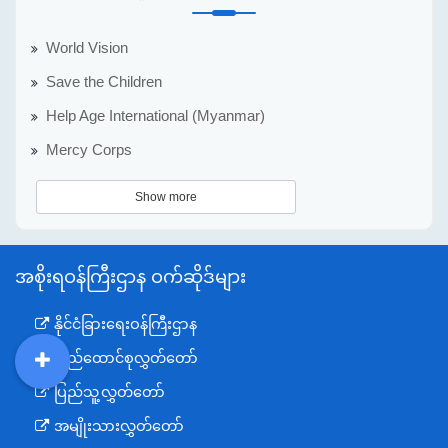
World Vision
Save the Children
Help Age International (Myanmar)
Mercy Corps
Show more
အစိုးရဝန်ကြီးဌာန ဝက်ဆိုဒ်များ
နိုင်ငံခြားရေးဝန်ကြီးဌာန
ပြည်ထောင်စုလွှတ်တော်
DDM
MOS
DSW
DOR
ပြည်သူ့လွှတ်တော်
အမျိုးသားလွှတ်တော်