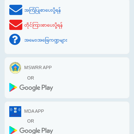
အကြံပြုစာပေးပို့ရန်
တိုင်ကြားစာပေးပို့ရန်
အမေး၊အဖြေကဏ္ဍများ
MSWRR APP
OR
MDA APP
OR