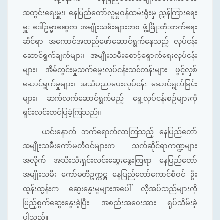
အတွင်းရေးမှူး၊ နေပြည်တော်လူမှုဝန်ထမ်းရုံးမှ ညွှန်ကြားရေး
မှူး ဒေါ်ဥမ္မာဆွေက အမျိုးသမီးများဘဝ ဖွံ့ဖြိုးတိုးတက်ရေး
ဆိုင်ရာ အကောင်အထည်ဖော်ဆောင်ရွက်နေသည့် လုပ်ငန်း
ဆောင်ရွက်ချက်များ၊ အမျိုးသမီးစောင့်ရှောက်ရေးလုပ်ငန်း
များ၊ အိမ်တွင်းမှုသက်မွေးလုပ်ငန်းသင်တန်းများ ဖွင့်လှစ်
ဆောင်ရွက်မှုများ၊ အသိပညာပေးလုပ်ငန်း ဆောင်ရွက်ခြင်း
များ၊ ဆက်လက်ဆောင်ရွက်မည့် ရှေ့လုပ်ငန်းစဉ်များကို
ရှင်းလင်းတင်ပြခဲ့ကြသည်။
ယင်းနောက် တက်ရောက်လာကြသည့် နေပြည်တော်
အမျိုးသမီးကော်မတီဝင်များက သက်ဆိုင်ရာကဏ္ဍများ
အလိုက် အသီးသီးရှင်းလင်းဆွေးနွေးကြရာ နေပြည်တော်
အမျိုးသမီး ကော်မတီဥက္ကဋ္ဌ နေပြည်တော်ကောင်စီဝင် ဦး
ထွန်းထွန်းက ဆွေးနွေးမှုများအပေါ် လိုအပ်သည်များကို
ဖြည့်စွက်ဆွေးနွေးခဲ့ပြီး အစည်းအဝေးအား ရုပ်သိမ်းခဲ့
ပါသည်။