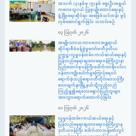
အသက် (၃)နှစ်မှ (၅)နှစ် ရှေးဦးအရွယ်
ကလေးသူငယ် ပြုစုပျိုးထောင်ရေးနှင့်
ဖွံ့ဖြိုးရေးဆိုင်ရာ အခြေခံသင်တန်း ဖွင့်
လှစ်ဆောင်ရွက်ခြင်း သတင်းစဉ်
၀၃ ဩဂုတ် ၂၀၂၆
အမျိုးသားသဘာဝဘေးအန္တရာယ်
ဆိုင်ရာစီမံခန့်ခွဲမှုကော်မတီဒုတိယ
ဥက္ကဋ္ဌ၊လူမှုဝန်ထမ်း၊ကယ်ဆယ်ရေးနှင့်
ပြန်လည်နေရာချထားရေးဝန်ကြီးဌာန၊
ပြည်ထောင်စုဝန်ကြီးဒေါက်တာစိုးဝင်းင
ဝန်တာကျိုးပေါက်မှုကြောင့်ရေဝင်
ရောက်ခဲ့သည့်ဧရာဝတီတိုင်းဒေသကြီး
လေးမျက်နှာမြို့နယ်သို့လှည့်လည်
ကြည့်ရှု၍ရေဘေးရှောင်ပြည်သူများ
အားသွားရောက်ထောက်ပံ့ခြင်း
၀၁ ဩဂုတ် ၂၀၂၆
လူမှုဝန်ထမ်း၊ကယ်ဆယ်ရေးနှင့်
ပြန်လည်နေရာချထားရေးဝန်ကြီးဌာန
ဒုတိယဝန်ကြီး ဒေါက်တာသန့်ဇော်လွင်