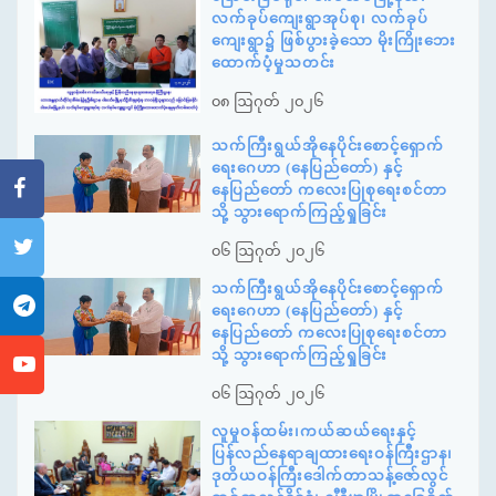
လက်ခုပ်ကျေးရွာအုပ်စု၊ လက်ခုပ်
ကျေးရွာ၌ ဖြစ်ပွားခဲ့သော မိုးကြိုးဘေး
ထောက်ပံ့မှုသတင်း
၀၈ ဩဂုတ် ၂၀၂၆
သက်ကြီးရွယ်အိုနေပိုင်းစောင့်ရှောက်
ရေးဂေဟာ (နေပြည်တော်) နှင့်
နေပြည်တော် ကလေးပြုစုရေးစင်တာ
သို့ သွားရောက်ကြည့်ရှုခြင်း
၀၆ ဩဂုတ် ၂၀၂၆
သက်ကြီးရွယ်အိုနေပိုင်းစောင့်ရှောက်
ရေးဂေဟာ (နေပြည်တော်) နှင့်
နေပြည်တော် ကလေးပြုစုရေးစင်တာ
သို့ သွားရောက်ကြည့်ရှုခြင်း
၀၆ ဩဂုတ် ၂၀၂၆
လူမှုဝန်ထမ်း၊ကယ်ဆယ်ရေးနှင့်
ပြန်လည်နေရာချထားရေးဝန်ကြီးဌာန၊
ဒုတိယဝန်ကြီးဒေါက်တာသန့်ဇော်လွင်