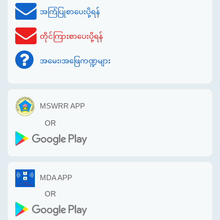
အကြံပြုစာပေးပို့ရန်
တိုင်ကြားစာပေးပို့ရန်
အမေး၊အဖြေကဏ္ဍများ
MSWRR APP
OR
MDA APP
OR