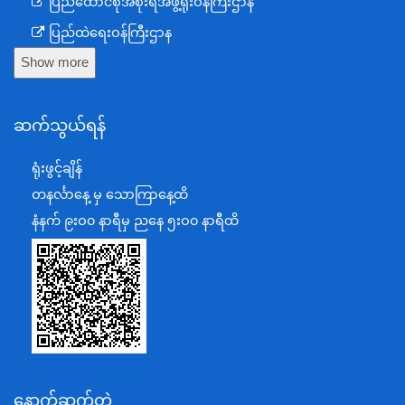
ပြည်ထောင်စုအစိုးရအဖွဲ့ရုံးဝန်ကြီးဌာန
ပြည်ထဲရေးဝန်ကြီးဌာန
Show more
ကာကွယ်ရေးဝန်ကြီးဌာန
နယ်စပ်ရေးရာဝန်ကြီးဌာန
ဆက်သွယ်ရန်
စီမံကိန်း၊ဘဏ္ဍာရေးနှင့်စက်မှုဝန်ကြီးဌာန
ရင်းနှီးမြှုပ်နှံမှုနှင့် နိုင်ငံခြားစီးပွားဆက်သွယ်ရေးဝန်ကြီးဌာန
ရုံးဖွင့်ချိန်
အပြည်ပြည်ဆိုင်ရာပူးပေါင်းဆောင်ရွက်ရေးဝန်ကြီးဌာန
တနင်္လာနေ့ မှ သောကြာနေ့ထိ
ပြန်ကြားရေးဝန်ကြီးဌာန
နံနက် ၉းဝ၀ နာရီမှ ညနေ ၅းဝ၀ နာရီထိ
သာသနာရေးနှင့် ယဉ်ကျေးမှုဝန်ကြီးဌာန
စိုက်ပျိုးရေး၊မွေးမြူရေးနှင့်ဆည်မြောင်းဝန်ကြီးဌာန
ပို့ဆောင်ရေးနှင့်ဆက်သွယ်ရေးဝန်ကြီးဌာန
သယံဇာတနှင့်ပတ်ဝန်းကျင်ထိန်းသိမ်းရေးဝန်ကြီးဌာန
လျှပ်စစ်နှင့်စွမ်းအင်ဝန်ကြီးဌာန
နောက်ဆက်တွဲ
အလုပ်သမား၊လူဝင်မှုကြီးကြပ်ရေးနှင့်ပြည်သူ့အင်အား