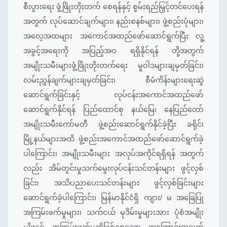
စီးပွားရေး ဖွံ့ဖြိုးတိုးတက် စေရန်နှင့် စွမ်းရည်မြှင့်တင်ပေးရန်
အတွက် လုပ်ဆောင်ချက်များ၊ နည်းစနစ်များ၊ ဖွဲ့စည်းပုံများ၊
အလေ့အထများ အကောင်အထည်ဖော်ဆောင်ရွက်ပြီး လူ့
အခွင့်အရေးကို အပြည့်အဝ ရရှိနိုင်ရန် တို့အတွက်
အမျိုးသမီးများဖွံ့ဖြိုးတိုးတက်ရေး မူဝါဒများချမှတ်ခြင်း၊
လမ်းညွှန်ချက်များချမှတ်ခြင်း၊ စီမံကိန်းများရေးဆွဲ
ဆောင်ရွက်ခြင်းနှင့် လုပ်ငန်းအကောင်အထည်ဖော်
ဆောင်ရွက်နိုင်ရန် ပြည်ထောင်စု နယ်မြေ၊ နေပြည်တော်
အမျိုးသမီးကော်မတီ ဖွဲ့စည်းဆောင်ရွက်နိုင်ခဲ့ပြီး ခရိုင်၊
မြို့နယ်များအထိ ဖွဲ့စည်းအကောင်အထည်ဖော်ဆောင်ရွက်ခဲ့
ပါကြောင်း၊ အမျိုးသမီးများ အလုပ်အကိုင်ရရှိရန် အတွက်
လည်း အိမ်တွင်းမှုသက်မွေးလုပ်ငန်းသင်တန်းများ ဖွင့်လှစ်
ခြင်း၊ အသိပညာပေးသင်တန်းများ ဖွင့်လှစ်ခြင်းများ
ဆောင်ရွက်ခဲ့ပါကြောင်း၊ မြန်မာနိုင်ငံရှိ ကျား/ မ အခြေပြု
အကြမ်းဖက်မှုများ၊ သက်ငယ် မုဒိမ်းမှုများအား ပုံစံအမျိုး
မျိုးနှင့် အကြမ်းဖက်မှုကိုဖြစ်စေသော အကြောင်းအချက်