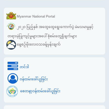
Myanmar National Portal
၂၀၂၀ ပြည့်နှစ် အထွေထွေရွေးကောက်ပွဲ မဲမသမာမှုနှင့်
တရားမဲ့ပြုကျင့်မှုများအပေါ် စုံစမ်းတွေ့ရှိချက်များ
နေ့စဉ်မိုးလေဝသခန့်မှန်းချက်
တင်ဒါ
ဝန်ထမ်းခေါ်ယူခြင်း
စေတနာ့ဝန်ထမ်းခေါ်ယူခြင်း