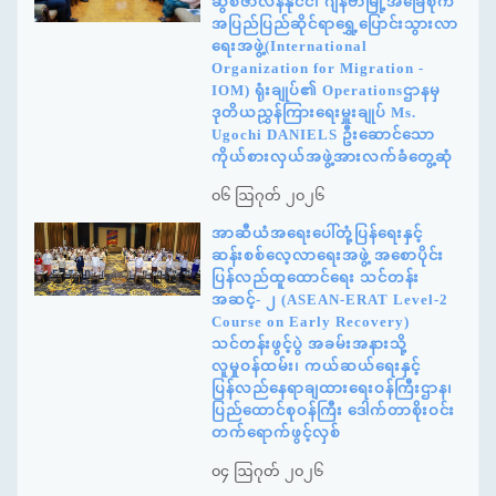
ဆွစ်ဇာလန်နိုင်ငံ၊ ဂျီနီဗာမြို့အခြေစိုက်
အပြည်ပြည်ဆိုင်ရာရွှေ့ပြောင်းသွားလာ
ရေးအဖွဲ့(International
Organization for Migration -
IOM) ရုံးချုပ်၏ Operationsဌာနမှ
ဒုတိယညွှန်ကြားရေးမှူးချုပ် Ms.
Ugochi DANIELS ဦးဆောင်သော
ကိုယ်စားလှယ်အဖွဲ့အားလက်ခံတွေ့ဆုံ
၀၆ ဩဂုတ် ၂၀၂၆
အာဆီယံအရေးပေါ်တုံ့ပြန်ရေးနှင့်
ဆန်းစစ်လေ့လာရေးအဖွဲ့ အစောပိုင်း
ပြန်လည်ထူထောင်ရေး သင်တန်း
အဆင့်- ၂ (ASEAN-ERAT Level-2
Course on Early Recovery)
သင်တန်းဖွင့်ပွဲ အခမ်းအနားသို့
လူမှုဝန်ထမ်း၊ ကယ်ဆယ်ရေးနှင့်
ပြန်လည်နေရာချထားရေးဝန်ကြီးဌာန၊
ပြည်ထောင်စုဝန်ကြီး ဒေါက်တာစိုးဝင်း
တက်ရောက်ဖွင့်လှစ်
၀၄ ဩဂုတ် ၂၀၂၆