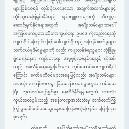
များဖြစ်စေရန် တွန်းပို့ပေးနေသော အချက်အလက်များနှင့်
ကိုင်တွယ်ဖြေရှင်းနိုင်မည့် နည်းဗျူဟာများကို တိကျစွာ
ဆောင်ရွက်နိုင်ရေးအတွက် အမျိုးသမီးများအပေါ်
အကြမ်းဖက်မှုတားဆီးကာကွယ်ရေး ဥပဒေ ကိုလည်းရေးဆွဲ
လျက်ရှိပါကြောင်း၊ ဖြစ်ပေါ်လျက်ရှိသည့် အကြမ်းဖက်မှုများ
သက်ငယ်မုဒိမ်းမှုများကို လည်း ကျူးလွန်ခံရသူများ လုံခြုံမှု
ရှိစေရန်နေရာ ကျန်းမာရေး၊ အမှုဖွင့်လှစ်နိုင်ရေးနှင့် လိုအပ်
သည့် နှစ်သိမ့်ဆွေးနွေးခြင်းများ လုပ်ဆောင်ပေးလျက်ရှိပါ
ကြောင်း၊ ကော်မတီဝင်များအနေဖြင့်လည်း အမျိုးသမီးများ
အားလုံး အကြမ်းဖက်မှု၊ ခြိမ်းခြောက်ခံရမှုတွေက ကင်းဝေး
ပြီး လွတ်လပ်ပျော်ရွှင်စွာ နေထိုင်နိုင်ရန်အတွက် အားလုံး
ကိုယ်တတ်စွမ်းသည့် အခန်းကဏ္ဍအသီးသီးမှ တက်တက်ကြွ
ကြွ ပူးပေါင်းပါဝင်ဆွေးနွေးပေးကြစေလိုကြောင်း ပြောကြား
ခဲ့သည်။
ထို့နောက် နေပြည်တော်အမျိုးသမီးကော်မတီ