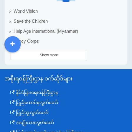
World Vision
Save the Children
Help Age International (Myanmar)
Mercy Corps
DDM
MOS
DSW
DOR
Show more
အစိုးရဝန်ကြီးဌာန ဝက်ဆိုဒ်များ
နိုင်ငံခြားရေးဝန်ကြီးဌာန
ပြည်ထောင်စုလွှတ်တော်
ပြည်သူ့လွှတ်တော်
အမျိုးသားလွှတ်တော်