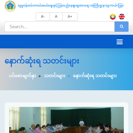
A-
A
A+
နောက်ဆုံးရ သတင်းများ
ပင်မစာမျက်နှာ
သတင်းများ
နောက်ဆုံးရ သတင်းများ