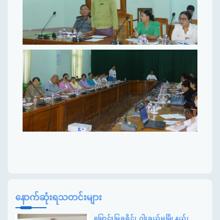
နောက်ဆုံးရသတင်းများ
မြောင်းမြခရိုင်၊ ဝါးခယ်မမြို့နယ်၊