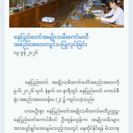
နေပြည်တော်အမျိုးသမီးကော်မတီ
အစည်းအဝေးကျင်းပပြုလုပ်ခြင်း
၀၉ ဇွန် ၂၀၂၆
နေပြည်တော် အမျိုးသမီးကော်မတီအစည်းအဝေးကို
၉-၆-၂၀၂၆ ရက် နံနက် ၁၀ နာရီတွင် နေပြည်တော် ကောင်စီ
ရုံး အစည်းအဝေးခန်းမ (၂) ၌ ကျင်းပခဲ့သည်။
ပထမဦးစွာ နေပြည်တော်အမျိုးသမီးကော်မတီဥက္ကဋ္ဌ၊
နေပြည်တော်ကောင်စီဝင် ဦးထွန်းထွန်းက အမျိုးသမီးများ
အားပျော်ရွှင်အေးချမ်းသည့်ဘဝတွင် နေထိုင်နိုင်ရန် မိသားစု