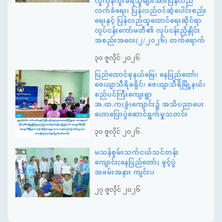
လူကုန်ကူးခံရသူများအားပြန်လည်
လက်ခံရေး၊ ပြန်လည်ဝင်ဆံ့ပေါင်းစည်း
ရေးနှင့် ပြန်လည်ထူထောင်ရေးဆိုင်ရာ
လုပ်ငန်းကော်မတီ၏ လုပ်ငန်းညှိနှိုင်း
အစည်းအဝေး(၂/၂၀၂၆) တက်ရောက်
၃၀ ဇူလိုင် ၂၀၂၆
ပြည်ထောင်စုနယ်မြေ၊ နေပြည်တော်၊
ဇေယျာသီရိခရိုင်၊ ဇေယျာသီရိမြို့နယ်၊
စည်ပင်ကြီးကျေးရွာ
အ.ထ.က(ခွဲ)ကျောင်း၌ အသိပညာပေး
ဟောပြောပွဲဆောင်ရွက်မှုသတင်း
၃၀ ဇူလိုင် ၂၀၂၆
မသန်စွမ်းသက်ငယ်သင်တန်း
ကျောင်း(နေပြည်တော်) ဖွင့်ပွဲ
အခမ်းအနား ကျင်းပ
၂၇ ဇူလိုင် ၂၀၂၆