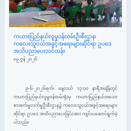
ကယားပြည်နယ်လူမှုဝန်ထမ်းဦးစီးဌာန၊
ကလေးသူငယ်အခွင့်အရေးများဆိုင်ရာ ဥပဒေ
အသိပညာပေးသင်တန်း
၀၉ ဇွန် ၂၀၂၆
၉-၆-၂၀၂၆ရက်၊ နေ့လယ် ၁၃:၀၀ နာရီအချိန်တွင်
ကယားပြည်နယ်လူမှုဝန်ထမ်းရုံးမှ ကယားပြည်နယ်အသေး
စားစက်မှုလက်မှုဦးစီးဌာန၌ ကလေးသူငယ်အခွင့်အရေးများ
ဆိုင်ရာ ဥပဒေ အသိပညာပေးခြင်းအား ကျင်းပဆောင်ရွက်ခဲ့
ပါသည်။