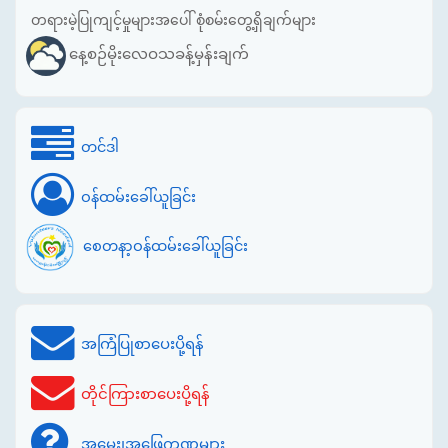
တရားမဲ့ပြုကျင့်မှုများအပေါ် စုံစမ်းတွေ့ရှိချက်များ
နေ့စဉ်မိုးလေဝသခန့်မှန်းချက်
တင်ဒါ
ဝန်ထမ်းခေါ်ယူခြင်း
စေတနာ့ဝန်ထမ်းခေါ်ယူခြင်း
အကြံပြုစာပေးပို့ရန်
တိုင်ကြားစာပေးပို့ရန်
အမေး၊အဖြေကဏ္ဍများ