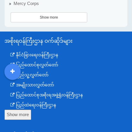
Mercy Corps
Show more
အစိုးရဝန်ကြီးဌာန ဝက်ဆိုဒ်များ
နိုင်ငံခြားရေးဝန်ကြီးဌာန
ပြည်ထောင်စုလွှတ်တော်
ပြည်သူ့လွှတ်တော်
DDM
MOS
DSW
DOR
အမျိုးသားလွှတ်တော်
ပြည်ထောင်စုအစိုးရအဖွဲ့ရုံးဝန်ကြီးဌာန
ပြည်ထဲရေးဝန်ကြီးဌာန
Show more
ကာကွယ်ရေးဝန်ကြီးဌာန
နယ်စပ်ရေးရာဝန်ကြီးဌာန