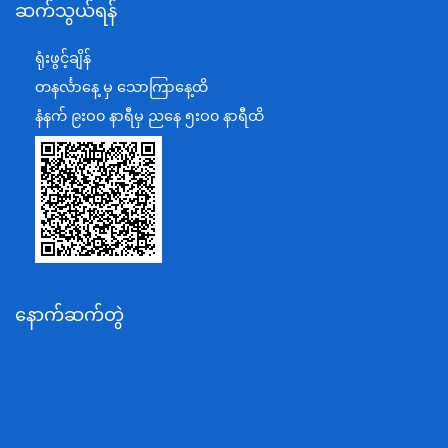
ဆက်သွယ်ရန်
စီမံကိန်း၊ဘဏ္ဍာရေးနှင့်စက်မှုဝန်ကြီးဌာန
ရင်းနှီးမြှုပ်နှံမှုနှင့် နိုင်ငံခြားစီးပွားဆက်သွယ်ရေးဝန်ကြီးဌာန
ရုံးဖွင့်ချိန်
အပြည်ပြည်ဆိုင်ရာပူးပေါင်းဆောင်ရွက်ရေးဝန်ကြီးဌာန
တနင်္လာနေ့ မှ သောကြာနေ့ထိ
ပြန်ကြားရေးဝန်ကြီးဌာန
နံနက် ၉းဝ၀ နာရီမှ ညနေ ၅းဝ၀ နာရီထိ
သာသနာရေးနှင့် ယဉ်ကျေးမှုဝန်ကြီးဌာန
စိုက်ပျိုးရေး၊မွေးမြူရေးနှင့်ဆည်မြောင်းဝန်ကြီးဌာန
ပို့ဆောင်ရေးနှင့်ဆက်သွယ်ရေးဝန်ကြီးဌာန
သယံဇာတနှင့်ပတ်ဝန်းကျင်ထိန်းသိမ်းရေးဝန်ကြီးဌာန
လျှပ်စစ်နှင့်စွမ်းအင်ဝန်ကြီးဌာန
နောက်ဆက်တွဲ
အလုပ်သမား၊လူဝင်မှုကြီးကြပ်ရေးနှင့်ပြည်သူ့အင်အား
ဝန်ကြီးဌာန
စီးပွားရေးနှင့်ကူးသန်းရောင်းဝယ်ရေးဝန်ကြီးဌာန
ပညာရေးဝန်ကြီးဌာန
ကျန်းမာရေးနှင့်အားကစားဝန်ကြီးဌာန