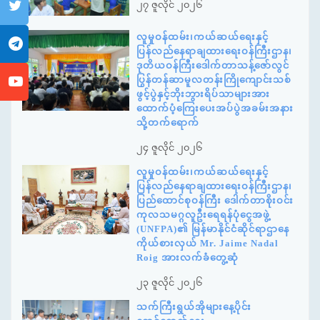
၂၇ ဇူလိုင် ၂၀၂၆
လူမှုဝန်ထမ်း၊ကယ်ဆယ်ရေးနှင့်
ပြန်လည်နေရာချထားရေးဝန်ကြီးဌာန၊
ဒုတိယဝန်ကြီးဒေါက်တာသန့်ဇော်လွင်
ပြွန်တန်ဆာမူလတန်းကြိုကျောင်းသစ်
ဖွင့်ပွဲနှင့်ဘိုးဘွားရိပ်သာများအား
ထောက်ပံ့ကြေးပေးအပ်ပွဲအခမ်းအနား
သို့တက်ရောက်
၂၄ ဇူလိုင် ၂၀၂၆
လူမှုဝန်ထမ်း၊ကယ်ဆယ်ရေးနှင့်
ပြန်လည်နေရာချထားရေးဝန်ကြီးဌာန၊
ပြည်ထောင်စုဝန်ကြီး ဒေါက်တာစိုးဝင်း
ကုလသမဂ္ဂလူဦးရေရန်ပုံငွေအဖွဲ့
(UNFPA)၏ မြန်မာနိုင်ငံဆိုင်ရာဌာနေ
ကိုယ်စားလှယ် Mr. Jaime Nadal
Roig အားလက်ခံတွေ့ဆုံ
၂၃ ဇူလိုင် ၂၀၂၆
သက်ကြီးရွယ်အိုများနေ့ပိုင်း