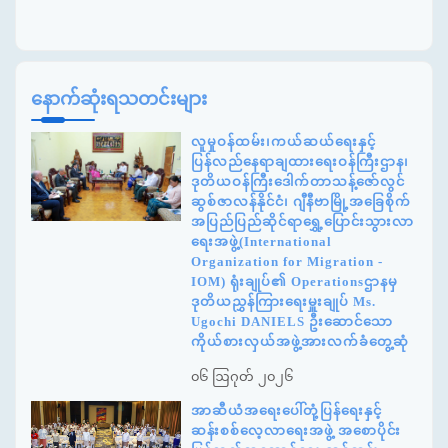
နောက်ဆုံးရသတင်းများ
လူမှုဝန်ထမ်း၊ကယ်ဆယ်ရေးနှင့်
ပြန်လည်နေရာချထားရေးဝန်ကြီးဌာန၊
ဒုတိယဝန်ကြီးဒေါက်တာသန့်ဇော်လွင်
ဆွစ်ဇာလန်နိုင်ငံ၊ ဂျီနီဗာမြို့အခြေစိုက်
အပြည်ပြည်ဆိုင်ရာရွှေ့ပြောင်းသွားလာ
ရေးအဖွဲ့(International
Organization for Migration -
IOM) ရုံးချုပ်၏ Operationsဌာနမှ
ဒုတိယညွှန်ကြားရေးမှူးချုပ် Ms.
Ugochi DANIELS ဦးဆောင်သော
ကိုယ်စားလှယ်အဖွဲ့အားလက်ခံတွေ့ဆုံ
၀၆ ဩဂုတ် ၂၀၂၆
အာဆီယံအရေးပေါ်တုံ့ပြန်ရေးနှင့်
ဆန်းစစ်လေ့လာရေးအဖွဲ့ အစောပိုင်း