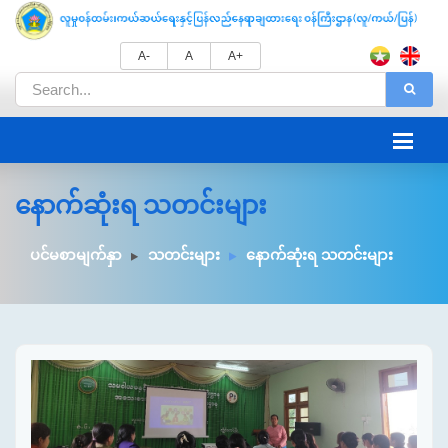
A-
A
A+
နောက်ဆုံးရ သတင်းများ
ပင်မစာမျက်နှာ
သတင်းများ
နောက်ဆုံးရ သတင်းများ