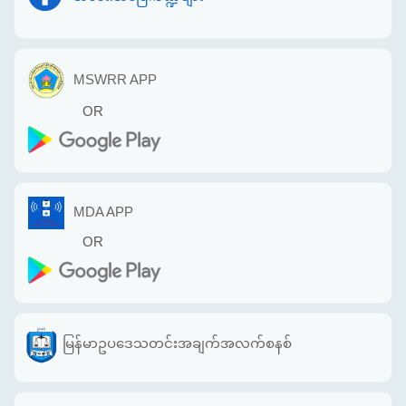
MSWRR APP
OR
MDA APP
OR
မြန်မာဥပဒေသတင်းအချက်အလက်စနစ်