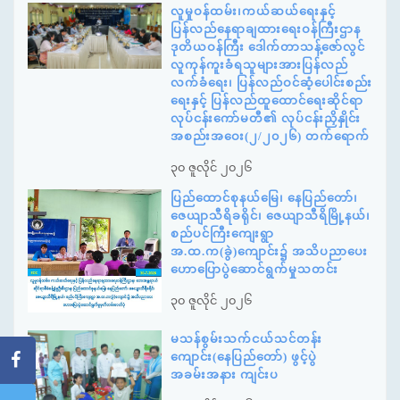
လူမှုဝန်ထမ်း၊ကယ်ဆယ်ရေးနှင့်
ပြန်လည်နေရာချထားရေးဝန်ကြီးဌာန
ဒုတိယဝန်ကြီး ဒေါက်တာသန့်ဇော်လွင်
လူကုန်ကူးခံရသူများအားပြန်လည်
လက်ခံရေး၊ ပြန်လည်ဝင်ဆံ့ပေါင်းစည်း
ရေးနှင့် ပြန်လည်ထူထောင်ရေးဆိုင်ရာ
လုပ်ငန်းကော်မတီ၏ လုပ်ငန်းညှိနှိုင်း
အစည်းအဝေး(၂/၂၀၂၆) တက်ရောက်
၃၀ ဇူလိုင် ၂၀၂၆
ပြည်ထောင်စုနယ်မြေ၊ နေပြည်တော်၊
ဇေယျာသီရိခရိုင်၊ ဇေယျာသီရိမြို့နယ်၊
စည်ပင်ကြီးကျေးရွာ
အ.ထ.က(ခွဲ)ကျောင်း၌ အသိပညာပေး
ဟောပြောပွဲဆောင်ရွက်မှုသတင်း
၃၀ ဇူလိုင် ၂၀၂၆
မသန်စွမ်းသက်ငယ်သင်တန်း
ကျောင်း(နေပြည်တော်) ဖွင့်ပွဲ
အခမ်းအနား ကျင်းပ