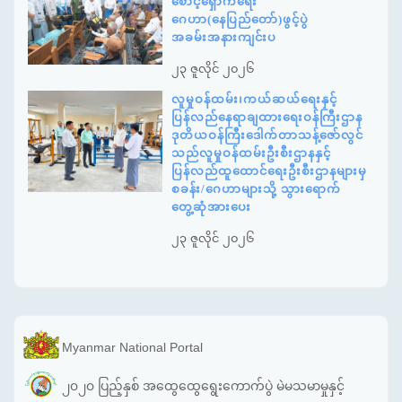
စောင့်ရှောက်ရေး
ဂေဟာ(နေပြည်တော်)ဖွင့်ပွဲ
အခမ်းအနားကျင်းပ
၂၃ ဇူလိုင် ၂၀၂၆
လူမှုဝန်ထမ်း၊ကယ်ဆယ်ရေးနှင့်
ပြန်လည်နေရာချထားရေးဝန်ကြီးဌာန
ဒုတိယဝန်ကြီးဒေါက်တာသန့်ဇော်လွင်
သည်လူမှုဝန်ထမ်းဦးစီးဌာနနှင့်
ပြန်လည်ထူထောင်ရေးဦးစီးဌာနများမှ
စခန်း/ဂေဟာများသို့ သွားရောက်
တွေ့ဆုံအားပေး
၂၃ ဇူလိုင် ၂၀၂၆
Myanmar National Portal
၂၀၂၀ ပြည့်နှစ် အထွေထွေရွေးကောက်ပွဲ မဲမသမာမှုနှင့်