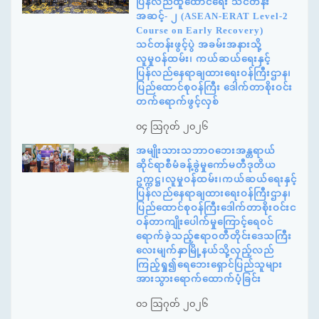
ပြန်လည်ထူထောင်ရေး သင်တန်း
အဆင့်- ၂ (ASEAN-ERAT Level-2
Course on Early Recovery)
သင်တန်းဖွင့်ပွဲ အခမ်းအနားသို့
လူမှုဝန်ထမ်း၊ ကယ်ဆယ်ရေးနှင့်
ပြန်လည်နေရာချထားရေးဝန်ကြီးဌာန၊
ပြည်ထောင်စုဝန်ကြီး ဒေါက်တာစိုးဝင်း
တက်ရောက်ဖွင့်လှစ်
၀၄ ဩဂုတ် ၂၀၂၆
အမျိုးသားသဘာဝဘေးအန္တရာယ်
ဆိုင်ရာစီမံခန့်ခွဲမှုကော်မတီဒုတိယ
ဥက္ကဋ္ဌ၊လူမှုဝန်ထမ်း၊ကယ်ဆယ်ရေးနှင့်
ပြန်လည်နေရာချထားရေးဝန်ကြီးဌာန၊
ပြည်ထောင်စုဝန်ကြီးဒေါက်တာစိုးဝင်းင
ဝန်တာကျိုးပေါက်မှုကြောင့်ရေဝင်
ရောက်ခဲ့သည့်ဧရာဝတီတိုင်းဒေသကြီး
လေးမျက်နှာမြို့နယ်သို့လှည့်လည်
ကြည့်ရှု၍ရေဘေးရှောင်ပြည်သူများ
အားသွားရောက်ထောက်ပံ့ခြင်း
၀၁ ဩဂုတ် ၂၀၂၆