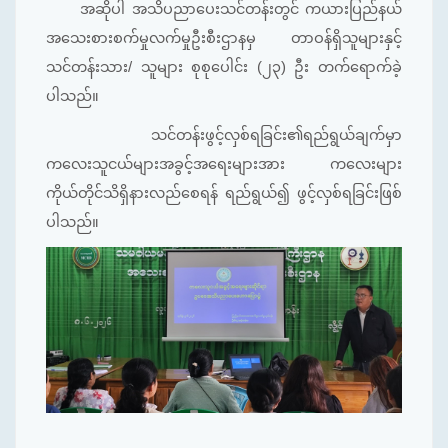
အဆိုပါ အသိပညာပေးသင်တန်းတွင် ကယားပြည်နယ်
အသေးစားစက်မှုလက်မှုဦးစီးဌာနမှ တာဝန်ရှိသူများနှင့်
သင်တန်းသား/ သူများ စုစုပေါင်း (၂၃) ဦး တက်ရောက်ခဲ့
ပါသည်။
သင်တန်းဖွင့်လှစ်ရခြင်း၏ရည်ရွယ်ချက်မှာ
ကလေးသူငယ်များအခွင့်အရေးများအား ကလေးများ
ကိုယ်တိုင်သိရှိနားလည်စေရန် ရည်ရွယ်၍ ဖွင့်လှစ်ရခြင်းဖြစ်
ပါသည်။