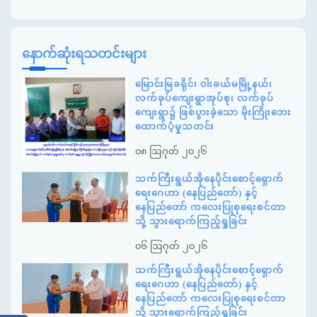
နောက်ဆုံးရသတင်းများ
မြောင်းမြခရိုင်၊ ဝါးခယ်မမြို့နယ်၊
လက်ခုပ်ကျေးရွာအုပ်စု၊ လက်ခုပ်
ကျေးရွာ၌ ဖြစ်ပွားခဲ့သော မိုးကြိုးဘေး
ထောက်ပံ့မှုသတင်း
၀၈ ဩဂုတ် ၂၀၂၆
သက်ကြီးရွယ်အိုနေပိုင်းစောင့်ရှောက်
ရေးဂေဟာ (နေပြည်တော်) နှင့်
နေပြည်တော် ကလေးပြုစုရေးစင်တာ
သို့ သွားရောက်ကြည့်ရှုခြင်း
၀၆ ဩဂုတ် ၂၀၂၆
သက်ကြီးရွယ်အိုနေပိုင်းစောင့်ရှောက်
ရေးဂေဟာ (နေပြည်တော်) နှင့်
နေပြည်တော် ကလေးပြုစုရေးစင်တာ
သို့ သွားရောက်ကြည့်ရှုခြင်း