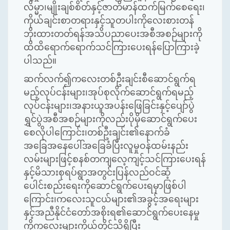
လိမ္မာ၊မျိုးချစ်စိတ်နှင့်ဇာတိမာန်ထက်မြက်စေရေး၊
ကိုယ်ချင်းစာတရားနှင့်သူတပါးကိုလေးစားတန်
ဘိုးထားတတ်ရန်အသိပညာပေးအစီအစဉ်များကို
ထိထိရောက်ရောက်သင်ကြားပေးရန်ပြောကြားခဲ့
ပါသည်။
ဆက်လက်၍ကလေးတစ်ဦးချင်းစီဆောင်ရွက်ရ
မည့်လုပ်ငန်းများ၊အုပ်စုလိုက်ဆောင်ရွက်ရမည့်
လုပ်ငန်းများ၊အနားယူအပန်းဖြေခြင်းနှင့်ပျော်ပွဲ
ရွှင်ပွဲအစီအစဉ်များကိုလည်းပိုမိုဆောင်ရွက်ပေး
စေလိုပါကြောင်း၊တစ်ဦးချင်း၏နောက်ခံ
အခြေအနေပေါ်အခြေခံပြီးလူမှုဝန်ထမ်းနည်း
လမ်းများဖြင့်စနစ်တကျလေ့ကျင့်သင်ကြားပေးရန်
နှင့်မိသားစုရပ်ရွာအတွင်းပြန်လည်ဝင်ဆံ့
ပေါင်းစည်းရေးကိုဆောင်ရွက်ပေးရမှာဖြစ်ပါ
ကြောင်း၊ကလေးသူငယ်များ၏အခွင့်အရေးများ
နှင့်အညီနိုင်ငံတော်အစိုးရ၏ဆောင်ရွက်ပေးနေမှု
ကိုကလေးများကိုယ်တိုင်သိရှိပြီး