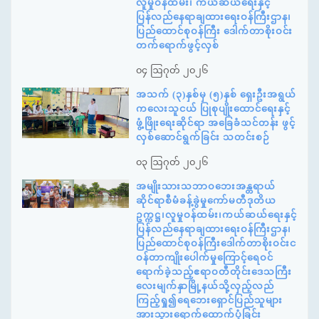
လူမှုဝန်ထမ်း၊ ကယ်ဆယ်ရေးနှင့်
ပြန်လည်နေရာချထားရေးဝန်ကြီးဌာန၊
ပြည်ထောင်စုဝန်ကြီး ဒေါက်တာစိုးဝင်း
တက်ရောက်ဖွင့်လှစ်
၀၄ ဩဂုတ် ၂၀၂၆
အသက် (၃)နှစ်မှ (၅)နှစ် ရှေးဦးအရွယ်
ကလေးသူငယ် ပြုစုပျိုးထောင်ရေးနှင့်
ဖွံ့ဖြိုးရေးဆိုင်ရာ အခြေခံသင်တန်း ဖွင့်
လှစ်ဆောင်ရွက်ခြင်း သတင်းစဉ်
၀၃ ဩဂုတ် ၂၀၂၆
အမျိုးသားသဘာဝဘေးအန္တရာယ်
ဆိုင်ရာစီမံခန့်ခွဲမှုကော်မတီဒုတိယ
ဥက္ကဋ္ဌ၊လူမှုဝန်ထမ်း၊ကယ်ဆယ်ရေးနှင့်
ပြန်လည်နေရာချထားရေးဝန်ကြီးဌာန၊
ပြည်ထောင်စုဝန်ကြီးဒေါက်တာစိုးဝင်းင
ဝန်တာကျိုးပေါက်မှုကြောင့်ရေဝင်
ရောက်ခဲ့သည့်ဧရာဝတီတိုင်းဒေသကြီး
လေးမျက်နှာမြို့နယ်သို့လှည့်လည်
ကြည့်ရှု၍ရေဘေးရှောင်ပြည်သူများ
အားသွားရောက်ထောက်ပံ့ခြင်း