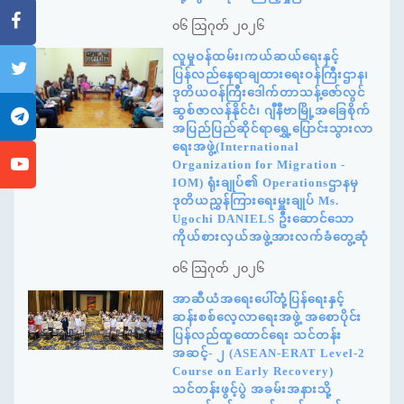
၀၆ ဩဂုတ် ၂၀၂၆
လူမှုဝန်ထမ်း၊ကယ်ဆယ်ရေးနှင့်
ပြန်လည်နေရာချထားရေးဝန်ကြီးဌာန၊
ဒုတိယဝန်ကြီးဒေါက်တာသန့်ဇော်လွင်
ဆွစ်ဇာလန်နိုင်ငံ၊ ဂျီနီဗာမြို့အခြေစိုက်
အပြည်ပြည်ဆိုင်ရာရွှေ့ပြောင်းသွားလာ
ရေးအဖွဲ့(International
Organization for Migration -
IOM) ရုံးချုပ်၏ Operationsဌာနမှ
ဒုတိယညွှန်ကြားရေးမှူးချုပ် Ms.
Ugochi DANIELS ဦးဆောင်သော
ကိုယ်စားလှယ်အဖွဲ့အားလက်ခံတွေ့ဆုံ
၀၆ ဩဂုတ် ၂၀၂၆
အာဆီယံအရေးပေါ်တုံ့ပြန်ရေးနှင့်
ဆန်းစစ်လေ့လာရေးအဖွဲ့ အစောပိုင်း
ပြန်လည်ထူထောင်ရေး သင်တန်း
အဆင့်- ၂ (ASEAN-ERAT Level-2
Course on Early Recovery)
သင်တန်းဖွင့်ပွဲ အခမ်းအနားသို့