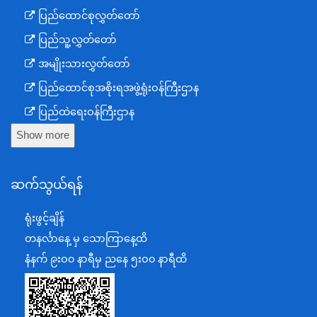
ပြည်ထောင်စုလွှတ်တော်
ပြည်သူ့လွှတ်တော်
အမျိုးသားလွှတ်တော်
ပြည်ထောင်စုအစိုးရအဖွဲ့ရုံးဝန်ကြီးဌာန
ပြည်ထဲရေးဝန်ကြီးဌာန
Show more
ကာကွယ်ရေးဝန်ကြီးဌာန
နယ်စပ်ရေးရာဝန်ကြီးဌာန
ဆက်သွယ်ရန်
စီမံကိန်း၊ဘဏ္ဍာရေးနှင့်စက်မှုဝန်ကြီးဌာန
ရင်းနှီးမြှုပ်နှံမှုနှင့် နိုင်ငံခြားစီးပွားဆက်သွယ်ရေးဝန်ကြီးဌာန
ရုံးဖွင့်ချိန်
အပြည်ပြည်ဆိုင်ရာပူးပေါင်းဆောင်ရွက်ရေးဝန်ကြီးဌာန
တနင်္လာနေ့ မှ သောကြာနေ့ထိ
ပြန်ကြားရေးဝန်ကြီးဌာန
နံနက် ၉းဝ၀ နာရီမှ ညနေ ၅းဝ၀ နာရီထိ
သာသနာရေးနှင့် ယဉ်ကျေးမှုဝန်ကြီးဌာန
စိုက်ပျိုးရေး၊မွေးမြူရေးနှင့်ဆည်မြောင်းဝန်ကြီးဌာန