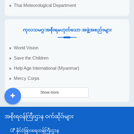
Thai Meteorological Department
ကုလသမဂ္ဂ/အစိုးရမဟုတ်သော အဖွဲ့အစည်းများ
World Vision
Save the Children
Help Age International (Myanmar)
Mercy Corps
Show more
DDM
MOS
DSW
DOR
အစိုးရဝန်ကြီးဌာန ဝက်ဆိုဒ်များ
နိုင်ငံခြားရေးဝန်ကြီးဌာန