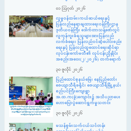
၀၁ ဩဂုတ် ၂၀၂၆
လူမှုဝန်ထမ်း၊ကယ်ဆယ်ရေးနှင့်
ပြန်လည်နေရာချထားရေးဝန်ကြီးဌာန
ဒုတိယဝန်ကြီး ဒေါက်တာသန့်ဇော်လွင်
လူကုန်ကူးခံရသူများအားပြန်လည်
လက်ခံရေး၊ ပြန်လည်ဝင်ဆံ့ပေါင်းစည်း
ရေးနှင့် ပြန်လည်ထူထောင်ရေးဆိုင်ရာ
လုပ်ငန်းကော်မတီ၏ လုပ်ငန်းညှိနှိုင်း
အစည်းအဝေး(၂/၂၀၂၆) တက်ရောက်
၃၀ ဇူလိုင် ၂၀၂၆
ပြည်ထောင်စုနယ်မြေ၊ နေပြည်တော်၊
ဇေယျာသီရိခရိုင်၊ ဇေယျာသီရိမြို့နယ်၊
စည်ပင်ကြီးကျေးရွာ
အ.ထ.က(ခွဲ)ကျောင်း၌ အသိပညာပေး
ဟောပြောပွဲဆောင်ရွက်မှုသတင်း
၃၀ ဇူလိုင် ၂၀၂၆
မသန်စွမ်းသက်ငယ်သင်တန်း