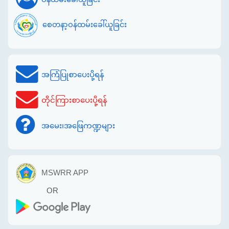
စေတနာ့ဝန်ထမ်းခေါ်ယူခြင်း
အကြံပြုစာပေးပို့ရန်
တိုင်ကြားစာပေးပို့ရန်
အမေး၊အဖြေကဏ္ဍများ
MSWRR APP
OR