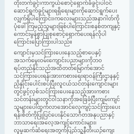
တိုးတက်ခွင့်၊ကာကွယ်စောင့်ရှောက်ခံခွင့်၊ပါဝင်
ဆောင်ရွက်ခွင့်များရရှိရေးများကိုဆောင်ရွက်ပေး
လျှက်ရှိပါကြောင်း၊ကလေးများသည်အနာဂါတ်ကို
ပုံဖေါ်ကြမည့်သူများဖြစ်ပါကြောင်း၊စနစ်တကျနှင့်
ကောင်းမွန်စွာပြုစုစောင့်ရှောက်ပေးရန်လိုပါ
ကြောင်းပြောကြားပါသည်။
ကျောင်းမှသင်ကြားပေးနေသည့်စာပေနှင့်
အသက်မွေးဝမ်းကျောင်းပညာများကိုဘဝ
ရပ်တည်နိုင်သည်အထိတတ်မြောက်အောင်
သင်ကြားပေးရန်၊အားကစားရေးရာဝန်ကြီးဌာနနှင့်
ညှိနှိုင်းပေါင်းစပ်ပြီးလူငယ်သင်တန်းကျောင်းများ
တွင်ဖွင့်လှစ်သင်ကြားပေးနေသည့်အားကစား
သင်တန်းများတွင်ဝါသနာကိုအခြေခံပြီးကျမ်းကျင်
သူများပေါ်ထွက်လာအောင်လေ့ကျင့်သင်ကြားပေး
ရန်၊စိတ်ကိုပြုပြင်ပေးနိုင်သောဂီတအနုပညာနှင့်
ဘာသာရေးအလေ့အကျင့်ကောင်းများ၊
လူမှုဆက်ဆံရေးအတွက်ပြည်သူ့နီတိ၊ယဉ်ကျေး