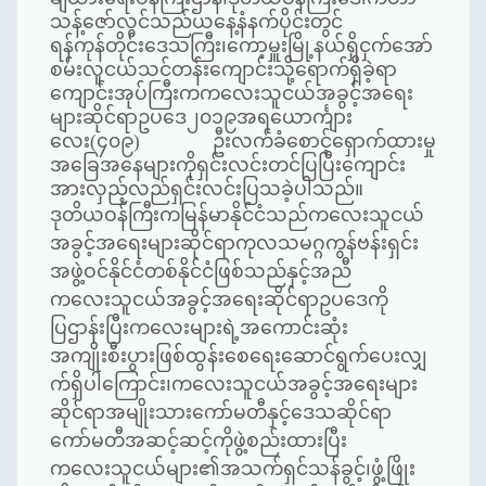
သန့်ဇော်လွင်သည်ယနေ့နံနက်ပိုင်းတွင်
ရန်ကုန်တိုင်းဒေသကြီး၊ကော့မှူးမြို့နယ်ရှိငှက်အော်
စမ်းလူငယ်သင်တန်းကျောင်းသို့ရောက်ရှိခဲ့ရာ
ကျောင်းအုပ်ကြီးကကလေးသူငယ်အခွင့်အရေး
များဆိုင်ရာဥပဒေ၂၀၁၉အရယောင်္ကျား
လေး(၄၀၉) ဦးလက်ခံစောင့်ရှောက်ထားမှု
အခြေအနေများကိုရှင်းလင်းတင်ပြပြီးကျောင်း
အားလှည့်လည်ရှင်းလင်းပြသခဲ့ပါသည်။
ဒုတိယဝန်ကြီးကမြန်မာနိုင်ငံသည်ကလေးသူငယ်
အခွင့်အရေးများဆိုင်ရာကုလသမဂ္ဂကွန်ဗန်းရှင်း
အဖွဲ့ဝင်နိုင်ငံတစ်နိုင်ငံဖြစ်သည်နှင့်အညီ
ကလေးသူငယ်အခွင့်အရေးဆိုင်ရာဥပဒေကို
ပြဌာန်းပြီးကလေးများရဲ့အကောင်းဆုံး
အကျိုးစီးပွားဖြစ်ထွန်းစေရေးဆောင်ရွက်ပေးလျှ
က်ရှိပါကြောင်း၊ကလေးသူငယ်အခွင့်အရေးများ
ဆိုင်ရာအမျိုးသားကော်မတီနှင့်ဒေသဆိုင်ရာ
ကော်မတီအဆင့်ဆင့်ကိုဖွဲ့စည်းထားပြီး
ကလေးသူငယ်များ၏အသက်ရှင်သန်ခွင့်၊ဖွံ့ဖြိုး