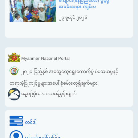
ကျောင်း(နေပြည်တော်) ဖွင့်ပွဲ
အခမ်းအနား ကျင်းပ
၂၇ ဇူလိုင် ၂၀၂၆
Myanmar National Portal
၂၀၂၀ ပြည့်နှစ် အထွေထွေရွေးကောက်ပွဲ မဲမသမာမှုနှင့်
တရားမဲ့ပြုကျင့်မှုများအပေါ် စုံစမ်းတွေ့ရှိချက်များ
နေ့စဉ်မိုးလေဝသခန့်မှန်းချက်
တင်ဒါ
ဝန်ထမ်းခေါ်ယူခြင်း