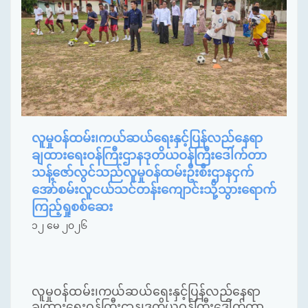
လူမှုဝန်ထမ်း၊ကယ်ဆယ်ရေးနှင့်ပြန်လည်နေရာ
ချထားရေးဝန်ကြီးဌာနဒုတိယဝန်ကြီးဒေါက်တာ
သန့်ဇော်လွင်သည်လူမှုဝန်ထမ်းဦးစီးဌာနငှက်
အော်စမ်းလူငယ်သင်တန်းကျောင်းသို့သွားရောက်
ကြည့်ရှုစစ်ဆေး
၁၂ မေ ၂၀၂၆
လူမှုဝန်ထမ်း၊ကယ်ဆယ်ရေးနှင့်ပြန်လည်နေရာ
ချထားရေးဝန်ကြီးဌာန၊ဒုတိယဝန်ကြီးဒေါက်တာ