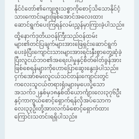
နိုင်ငံတော်၏ကျေးဇူးသစ္စာကိုစောင့်သိသောနိုင်ငံ့
သားကောင်းများဖြစ်အောင်အလေးထား
ဆောင်ရွက်ပေးကြရန်လမ်းညွှန်မှာကြားခဲ့ပါသည်။
ထို့နောက်ဒုတိယဝန်ကြီးသည်ဝန်ထမ်း
များ၏တင်ပြချက်များအားဖြေရှင်းဆောင်ရွက်
ပေးခဲ့ပြီးကျောင်းသားများအားရင်းနှီးစွာတွေ့ဆုံခဲ့
ပြီးလူငယ်ဘဝ၏အရေးပါမှုနှင့်စိတ်ဓါတ်ခွန်အား
ဖြစ်စေရန်များကိုဟောပြောဆွေးနွေးခဲ့ပါသည်။
ငှက်အော်စမ်းလူငယ်သင်တန်းကျောင်းတွင်
ကလေးသူငယ်တရားရုံးများမှပေးပို့သော
အသက်၁၂နှစ်မှ၁၈နှစ်ထိယောင်္ကျားလေး၃၇၆ဦး
နှင့်ကာကွယ်စောင့်ရှောက်ရန်လိုအပ်သောက
လေး၃၃ဦးတို့အားလက်ခံစောင့်ရှောက်ထား
ကြောင်းသတင်းရရှိပါသည်။