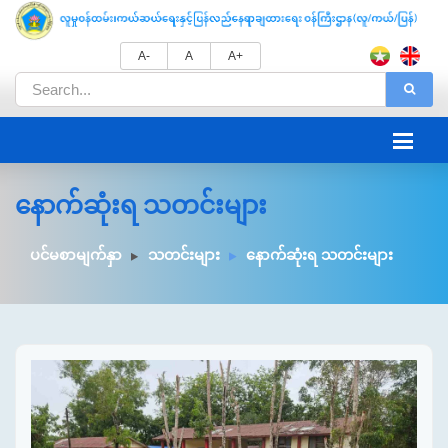
A-
A
A+
နောက်ဆုံးရ သတင်းများ
ပင်မစာမျက်နှာ
သတင်းများ
နောက်ဆုံးရ သတင်းများ