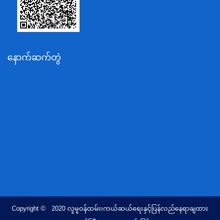
ပို့ဆောင်ရေးနှင့်ဆက်သွယ်ရေးဝန်ကြီးဌာန
သယံဇာတနှင့်ပတ်ဝန်းကျင်ထိန်းသိမ်းရေးဝန်ကြီးဌာန
လျှပ်စစ်နှင့်စွမ်းအင်ဝန်ကြီးဌာန
နောက်ဆက်တွဲ
အလုပ်သမား၊လူဝင်မှုကြီးကြပ်ရေးနှင့်ပြည်သူ့အင်အား
ဝန်ကြီးဌာန
စီးပွားရေးနှင့်ကူးသန်းရောင်းဝယ်ရေးဝန်ကြီးဌာန
ပညာရေးဝန်ကြီးဌာန
ကျန်းမာရေးနှင့်အားကစားဝန်ကြီးဌာန
ဆောက်လုပ်ရေးဝန်ကြီးဌာန
လူမူဝန်ထမ်း၊ကယ်ဆယ်ရေးနှင့်ပြန်လည်နေရာချထားရေး
ဝန်ကြီးဌာန
ဟိုတယ်နှင့်ခရီးသွားလာရေးဝန်ကြီးဌာန
တိုင်းရင်းသားလူမျိုးရေးရာဝန်ကြီးဌာန
Copyright © 2020 လူမူဝန်ထမ်း၊ကယ်ဆယ်ရေးနှင့်ပြန်လည်နေရာချထား